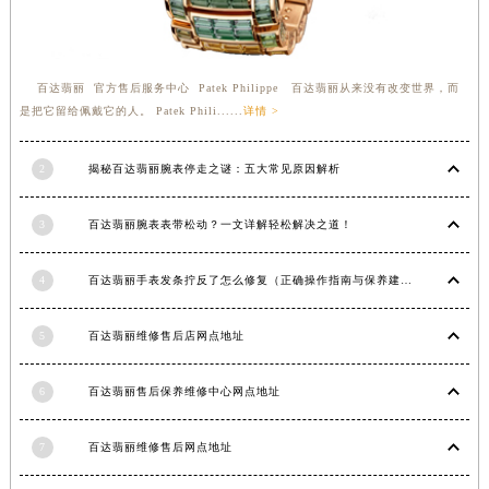
百达翡丽 官方售后服务中心 Patek Philippe 百达翡丽从来没有改变世界，而
是把它留给佩戴它的人。 Patek Phili......
详情 >
2
揭秘百达翡丽腕表停走之谜：五大常见原因解析
3
百达翡丽腕表表带松动？一文详解轻松解决之道！
4
百达翡丽手表发条拧反了怎么修复（正确操作指南与保养建议）
5
百达翡丽维修售后店网点地址
6
百达翡丽售后保养维修中心网点地址
7
百达翡丽维修售后网点地址