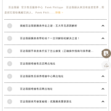
湖南省衡阳市雁峰区解放路百达翡丽售后服务中心（需提前预约）
百达翡丽 官方售后服务中心 Patek Philippe 百达翡丽从来没有改变世界，而
湖南省怀化市鹤城区迎丰中路百达翡丽售后服务中心（需提前预约）
是把它留给佩戴它的人。 Patek Phili......
详情 >
湖南省娄底市娄星区长青街百达翡丽售后服务中心（需提前预约）
湖南省邵阳市双清区东风路百达翡丽售后服务中心（需提前预约）
2
揭秘百达翡丽腕表停走之谜：五大常见原因解析
湖南省湘潭市雨湖区莲城大道百达翡丽售后服务中心（需提前预约）
3
百达翡丽腕表表带松动？一文详解轻松解决之道！
湖南省益阳市赫山区桃花仑路百达翡丽售后服务中心（需提前预约）
湖南省永州市冷水滩区永州大道与中兴路交叉口百达翡丽售后服务中心（需提前预约）
4
百达翡丽手表发条拧反了怎么修复（正确操作指南与保养建议）

湖南省岳阳市岳阳楼区东茅岭路百达翡丽售后服务中心（需提前预约）
湖南省张家界市永定区解放路百达翡丽售后服务中心（需提前预约）
5
百达翡丽维修售后店网点地址

湖南省长沙市芙蓉区建湘路393号世茂环球金融中心写字楼10层1013室百达翡丽售后服务中心（需提前预约）
湖南省株洲市芦淞区建设南路百达翡丽售后服务中心（需提前预约）
6
百达翡丽售后保养维修中心网点地址
甘肃省白银市白银区北京路百达翡丽售后服务中心（需提前预约）
甘肃省定西市安定区解放路百达翡丽售后服务中心（需提前预约）
7
百达翡丽维修售后网点地址
甘肃省敦煌市沙州镇阳关中路百达翡丽售后服务中心（需提前预约）
8
百达翡丽表耳修复秘籍：优雅腕表重获新生
甘肃省合作市人民街百达翡丽售后服务中心（需提前预约）
甘肃省嘉峪关市雄关区新华中路百达翡丽售后服务中心（需提前预约）