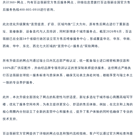
共计360+网点，均有百达翡丽官方售后服务网点，详细信息需拨打百达翡丽全国官方售
江西省南昌市红谷滩新区红谷中大道998号绿地双子塔（中央广场）A1座办公楼14层1407室百达翡丽售后服务中心（需提前预约）
后服务热线400-805-0910进行咨询。
江西省萍乡市安源区萍安北大道与康庄路交叉口百达翡丽售后服务中心（需提前预约）
预约入口
关闭
江西省上饶市信州区滨江西路百达翡丽售后服务中心（需提前预约）
此次优化升级聚焦“直营提质、扩容、区域均衡”三大方向。原有售后网点进行了重新选
江西省新余市渝水区北湖西路百达翡丽售后服务中心（需提前预约）
址、装修焕新、设备迭代与人员培训，同时新增多个城市服务点。截至2026年6月，百达
翡丽已在全国34个省级行政区设立官方售后维修服务中心，形成覆盖华北、华东、华南、
江西省宜春市袁州区中山中路百达翡丽售后服务中心（需提前预约）
西南、华中、东北、西北七大区域的“直营中心+服务点”双轨网络。
立即预约
江西省鹰潭市月湖区胜利东路百达翡丽售后服务中心（需提前预约）
山东省德州市德城区东风中路百达翡丽售后服务中心（需提前预约）
提前预约免排队，到店即享服务
所有升级后的网点均通过瑞士日内瓦总部严格认证，统一配备瑞士进口精密检测仪器和
预约时间有变无需取消，可随时重新预约
山东省东营市东营区济南路百达翡丽售后服务中心（需提前预约）
100%原厂供应配件，并由经品牌专项培训认证的资深制表师提供服务。这些网点严格执
山东省济南市历下区经十路11111号华润中心写字楼（万象城）15层1508室百达翡丽售后服务中心（需提前预约）
行百达翡丽全球统一服务标准与质保体系，确保无论表主身处何地，都能享受与瑞士本土
山东省济宁市任城区太白楼路百达翡丽售后服务中心（需提前预约）
一致的专业养护服务。
山东省莱芜市文化南路8号银座商城名表维修一楼名表维修百达翡丽售后服务中心（需提前预约）
此外，本次升级全面强化了网点的私密性与舒适度。新址多选址于城市核心商圈高端写字
山东省临沂市兰山区解放路百达翡丽售后服务中心（需提前预约）
楼，优化了服务空间布局，为表主提供更安心、舒适的售后体验。例如，在北京和上海的
山东省日照市东港区烟台路百达翡丽售后服务中心（需提前预约）
核心商圈内分别设立了全新的直营中心和服务点，提升了客户体验的同时也确保了专业的
山东省泰安市泰山区财源街道泰山大街百达翡丽售后服务中心（需提前预约）
技术支持。
山东省威海市环翠区新威海路89号振华商厦一楼名表维修百达翡丽售后服务中心（需提前预约）
山东省潍坊市奎文区东风东街百达翡丽售后服务中心（需提前预约）
百达翡丽官方官网提供了详细的网点信息和预约流程指南。客户可以通过官方网站查询最