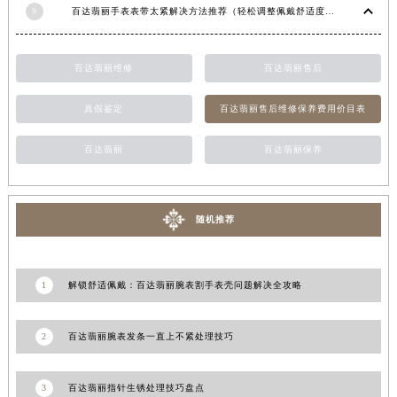
9
百达翡丽手表表带太紧解决方法推荐（轻松调整佩戴舒适度指南）
甘肃省金昌市金川区北京路百达翡丽售后服务中心（需提前预约）
甘肃省酒泉市肃州区西大街百达翡丽售后服务中心（需提前预约）
甘肃省临夏市城南街道团结路百达翡丽售后服务中心（需提前预约）
百达翡丽维修
百达翡丽售后
甘肃省陇南市武都区人民路百达翡丽售后服务中心（需提前预约）
真假鉴定
百达翡丽售后维修保养费用价目表
甘肃省平凉市崆峒区西大街百达翡丽售后服务中心（需提前预约）
甘肃省庆阳市西峰区南大街百达翡丽售后服务中心（需提前预约）
百达翡丽
百达翡丽保养
甘肃省天水市秦州区民主路百达翡丽售后服务中心（需提前预约）
甘肃省武威市凉州区迎宾路百达翡丽售后服务中心（需提前预约）
甘肃省张掖市甘州区民乐北路百达翡丽售后服务中心（需提前预约）
随机推荐
宁夏回族自治区固原市原州区文化街百达翡丽售后服务中心（需提前预约）
宁夏回族自治区石嘴山市大武口区贺兰山路百达翡丽售后服务中心（需提前预约）
1
解锁舒适佩戴：百达翡丽腕表割手表壳问题解决全攻略
宁夏回族自治区吴忠市利通区开元大道百达翡丽售后服务中心（需提前预约）
宁夏回族自治区银川市兴庆区新华东路97号新百中心C馆一层C1-18号商铺百达翡丽售后服务中心（需提前预约）
2
百达翡丽腕表发条一直上不紧处理技巧
宁夏回族自治区中卫市沙坡头区鼓楼东街百达翡丽售后服务中心（需提前预约）
青海省果洛藏族自治州玛沁县团结路百达翡丽售后服务中心（需提前预约）
3
百达翡丽指针生锈处理技巧盘点
青海省海北藏族自治州海晏县将军路百达翡丽售后服务中心（需提前预约）