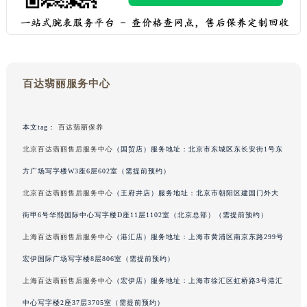
澳门特别行政区花王堂区大三巴商圈百达翡丽售后服务中心（需提前预约）
澳门特别行政区嘉模堂区官也街百达翡丽售后服务中心（需提前预约）
澳门省路氹城市金光大道百达翡丽售后服务中心（需提前预约）
澳门特别行政区望德堂区塔石广场百达翡丽售后服务中心（需提前预约）
百达翡丽服务中心
福建省福州市鼓楼区五四路128-1号恒力城写字楼15层03室百达翡丽售后服务中心（需提前预约）
福建省厦门市思明区湖滨东路95号万象城华润大厦B座11层1104室百达翡丽售后服务中心（需提前预约）
本文tag：
百达翡丽保养
广东省潮州市潮安区新风路与潮汕路交汇处百达翡丽售后服务中心（需提前预约）
广东省广州市天河区天河路230号万菱汇国际中心A塔7层704室百达翡丽售后服务中心（需提前预约）
北京百达翡丽售后服务中心
（国贸店）服务地址：北京市东城区东长安街1号东
广东省广州市越秀区环市东路371-375号世界贸易中心大厦南塔15层1507室百达翡丽售后服务中心（需提前预约）
方广场写字楼W3座6层602室（需提前预约）
广东省河源市源城区越王大道百达翡丽售后服务中心（需提前预约）
北京百达翡丽售后服务中心
（王府井店）服务地址：北京市朝阳区建国门外大
广东省惠州市惠城区江北文昌一路7号华贸大厦1座30层3005室百达翡丽售后服务中心（需提前预约）
街甲6号华熙国际中心写字楼D座11层1102室（北京总部）（需提前预约）
广东省江门市蓬江区广场西路百达翡丽售后服务中心（需提前预约）
上海百达翡丽售后服务中心
（港汇店）服务地址：上海市黄浦区南京东路299号
广东省揭阳市榕城进贤门步行街百达翡丽售后服务中心（需提前预约）
宏伊国际广场写字楼8层806室（需提前预约）
广东省茂名市电白区水东街道迎宾大道百达翡丽售后服务中心（需提前预约）
上海百达翡丽售后服务中心
（宏伊店）服务地址：上海市徐汇区虹桥路3号港汇
广东省梅州市梅江区金燕大道百达翡丽售后服务中心（需提前预约）
广东省清远市清城区湖西路百达翡丽售后服务中心（需提前预约）
中心写字楼2座37层3705室（需提前预约）