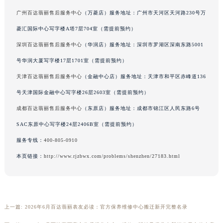
广东省汕头市龙湖区长平路百达翡丽售后服务中心（需提前预约）
广州百达翡丽售后服务中心
（万菱店）服务地址：广州市天河区天河路230号万
广东省汕尾市城区香洲街道园林社区翠园街百达翡丽售后服务中心（需提前预约）
菱汇国际中心写字楼A塔7层704室（需提前预约）
广东省韶关市武江区芙蓉新区与老城中心交汇处百达翡丽售后服务中心（需提前预约）
深圳百达翡丽售后服务中心
（华润店）服务地址：深圳市罗湖区深南东路5001
广东省深圳市罗湖区深南东路5001号华润大厦17层1701室百达翡丽售后服务中心（需提前预约）
号华润大厦写字楼17层1701室（需提前预约）
广东省阳江市江城区东风一路百达翡丽售后服务中心（需提前预约）
天津百达翡丽售后服务中心
（金融中心店）服务地址：天津市和平区赤峰道136
广东省云浮市云城区金山路百达翡丽售后服务中心（需提前预约）
号天津国际金融中心写字楼26层2603室（需提前预约）
广东省湛江市赤坎区观海北路百达翡丽售后服务中心（需提前预约）
广东省肇庆市端州区信安大道与砚都大道交汇处百达翡丽售后服务中心（需提前预约）
成都百达翡丽售后服务中心
（东原店）服务地址：成都市锦江区人民东路6号
广西壮族自治区百色市右江区中山二路百达翡丽售后服务中心（需提前预约）
SAC东原中心写字楼24层2406B室（需提前预约）
广西壮族自治区北海市海城区北京路百达翡丽售后服务中心（需提前预约）
服务专线：
400-805-0910
广西壮族自治区崇左市江州区石景林街道友谊大道与丽川路交汇处百达翡丽售后服务中心（需提前预约）
本页链接：
http://www.rjzbwx.com/problems/shenzhen/27183.html
广西壮族自治区防城港市港口区金花茶大道百达翡丽售后服务中心（需提前预约）
广西壮族自治区贵港市港北区港城街道布山大道与仙衣路交叉口百达翡丽售后服务中心（需提前预约）
广西壮族自治区桂林市秀峰区红岭路百达翡丽售后服务中心（需提前预约）
广西壮族自治区河池市金城江区金城江街道朝阳路百达翡丽售后服务中心（需提前预约）
上一篇:
2026年6月百达翡丽表友必读：官方保养维修中心搬迁新开完整名录
广西壮族自治区贺州市八步区城东街道灵峰南路百达翡丽售后服务中心（需提前预约）