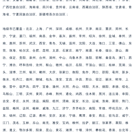
福建省漳州市龙文区步港路百达翡丽售后服务中心（需提前预约）
广西壮族自治区、海南省、四川省、贵州省、云南省、西藏自治区、陕西省、甘肃省、青
江苏省常州市新北区龙锦路1590号现代传媒中心5号楼10层1008室百达翡丽售后服务中心（需提前预约）
海省、宁夏回族自治区、新疆维吾尔自治区；
江苏省淮安市清江浦区淮海北路百达翡丽售后服务中心（需提前预约）
地级市已覆盖：北京、上海、广州、深圳、成都、杭州、天津、南京、重庆、郑州、长
江苏省连云港市海州区通灌北路百达翡丽售后服务中心（需提前预约）
沙、宁波、厦门、福州、南昌、金华、嘉兴、扬州、常州、绍兴、徐州、盐城、泰州、济
江苏省南京市秦淮区中山南路1号南京中心22层22-C1-C3室百达翡丽售后服务中心（需提前预约）
南、惠州、苏州、武汉、西安、青岛、无锡、温州、沈阳、大连、海口、三亚、佛山、东
江苏省宿迁市宿城区西湖路百达翡丽售后服务中心（需提前预约）
莞、珠海、哈尔滨、合肥、昆明、太原、石家庄、南宁、南通、长春、烟台、唐山、廊
江苏省泰州市海陵区永定东路399号置地商务中心东塔（华润万象城）17层1706室百达翡丽售后服务中心（需提前预约）
坊、保定、贵阳、泉州、台州、湖州、中山、乌鲁木齐、洛阳、邯郸、秦皇岛、澳门、西
江苏省徐州市鼓楼区淮海东路29号苏宁广场IFC国际金融中心35层3508室百达翡丽售后服务中心（需提前预约）
宁、潍坊、呼和浩特、沧州、鞍山、赣州、临沂、岳阳、平顶山、镇江、桂林、芜湖、汕
头、淄博、兰州、银川、郴州、大庆、张家口、衡阳、焦作、周口、邵阳、亳州、新乡、
江苏省盐城市盐都区世纪大道5号盐城金融城写字楼1号楼16层1604室百达翡丽售后服务中心（需提前预约）
衡水、牡丹江、德州、聊城、包头、淮安、宜昌、许昌、邢台、宿迁、丽水、蚌埠、上
江苏省扬州市邗江区国展路29号星耀天地写字楼1号楼18层1803室百达翡丽售后服务中心（需提前预约）
饶、晋中、葫芦岛、四平、宜春、滁州、大同、舟山、绵阳、天水、德阳、承德、绥化、
江苏省镇江市京口区中山东路百达翡丽售后服务中心（需提前预约）
马鞍山、三明、滨州、黄冈、赤峰、荆州、通化、鸡西、佳木斯、黑河、连云港、阜阳、
江西省抚州市临川区赣东大道百达翡丽售后服务中心（需提前预约）
吉安、枣庄、永州、清远、揭阳、梧州、渭南、延安、长治、运城、淮南、莆田、荆门、
江西省赣州市章贡区文清路百达翡丽售后服务中心（需提前预约）
益阳、梅州、达州、榆林、威海、九江、济宁、齐齐哈尔、南阳、常德、呼伦贝尔、丹
江西省吉安市吉州区井冈山大道百达翡丽售后服务中心（需提前预约）
东、锦州、辽阳、辽源、衢州、安庆、龙岩、宁德、鹰潭、泰安、商丘、驻马店、咸宁、
江门、茂名、玉林、乐山、南充、雅安、宝鸡、柳州、拉萨、丽江、张家界、襄阳、株
江西省景德镇市珠山区珠山中路百达翡丽售后服务中心（需提前预约）
洲、遵义、鄂尔多斯、阳泉、昆山、黄石、湘潭、十堰、漳州、攀枝花、香港、台北等，
江西省九江市浔阳区浔阳路百达翡丽售后服务中心（需提前预约）