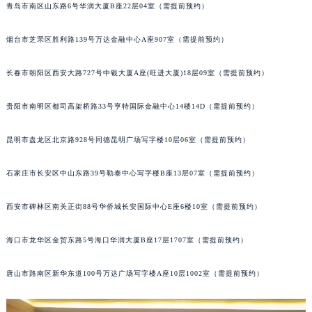
青岛市南区山东路6号华润大厦B座22层04室（需提前预约）
山西省大同市平城区迎宾街百达翡丽售后服务中心（需提前预约）
山西省晋城市城区黄华街百达翡丽售后服务中心（需提前预约）
烟台市芝罘区胜利路139号万达金融中心A座907室（需提前预约）
山西省晋中市榆次区顺城街百达翡丽售后服务中心（需提前预约）
山西省临汾市尧都区解放路百达翡丽售后服务中心（需提前预约）
长春市朝阳区西安大路727号中银大厦A座(旺进大厦)18层09室（需提前预约）
山西省吕梁市离石区永宁中路与建设街交叉口百达翡丽售后服务中心（需提前预约）
贵阳市南明区都司高架桥路33号亨特国际金融中心14楼14D（需提前预约）
山西省朔州市朔城区怡西路与鄯阳西街交汇处百达翡丽售后服务中心（需提前预约）
山西省忻州市忻府区和平东街与七一南路交叉口百达翡丽售后服务中心（需提前预约）
昆明市盘龙区北京路928号同德昆明广场写字楼10层06室（需提前预约）
山西省阳泉市郊区平阳东街与新城大道交叉口百达翡丽售后服务中心（需提前预约）
山西省运城市盐湖区河东街百达翡丽售后服务中心（需提前预约）
石家庄市长安区中山东路39号勒泰中心写字楼B座13层07室（需提前预约）
山西省长治市潞州区英雄中路百达翡丽售后服务中心（需提前预约）
西安市碑林区南关正街88号华侨城长安国际中心E座6楼10室（需提前预约）
山西省太原市迎泽区迎泽街道解放路15号亨得利名表维修授权店3楼百达翡丽售后服务中心（需提前预约）
天津市和平区赤峰道136号天津国际金融中心26层2603室百达翡丽售后服务中心（需提前预约）
海口市龙华区金贸东路5号海口华润大厦B座17层1707室（需提前预约）
安徽省安庆市迎江区人民路百达翡丽售后服务中心（需提前预约）
安徽省蚌埠市蚌山区淮河路百达翡丽售后服务中心（需提前预约）
唐山市路南区新华东道100号万达广场写字楼A座10层1002室（需提前预约）
安徽省亳州市谯城区魏武大道百达翡丽售后服务中心（需提前预约）
安徽省池州市贵池区长江路百达翡丽售后服务中心（需提前预约）