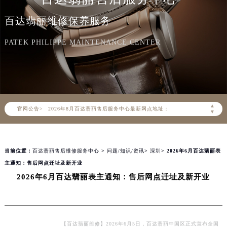
百达翡丽维修保养服务
PATEK PHILIPPE MAINTENANCE CENTER
2026年8月百达翡丽中国区售后服务网络优化升级公告
2026年8月百达翡丽全国官方售后客户服务热线：400-805-0910
百达翡丽官方全国统一服务热线400-805-0910，服务覆盖中国大陆、香港、澳门、台湾全部区域（非大陆需加拨“+86”）
2026年8月百达翡丽售后服务中心最新网点地址：
▲
官网公告>
北京市朝阳区建国门外大街甲6号华熙国际中心写字楼D座11层1102室（北京总部）（需提前预约）
▼
北京市东城区东长安街1号东方广场写字楼W3座6层602室（需提前预约）
天津市和平区赤峰道136号天津国际金融中心写字楼26层2603室（需提前预约）
当前位置：
百达翡丽售后维修服务中心
>
问题/知识/资讯
>
深圳
> 2026年6月百达翡丽表
上海市徐汇区虹桥路3号港汇中心写字楼2座37层3705室（需提前预约）
主通知：售后网点迁址及新开业
上海市黄浦区南京东路299号宏伊国际广场写字楼8层806室（需提前预约）
2026年6月百达翡丽表主通知：售后网点迁址及新开业
南京市秦淮区中山南路1号（新街口）南京中心写字楼22层C1-1室（需提前预约）
常州市新北区龙锦路1590号现代传媒中心写字楼5号楼10层1008室（需提前预约）
徐州市鼓楼区淮海东路29号苏宁广场IFC国际金融中心写字楼35层3508室（需提前预约）
扬州市邗江区国展路29号星耀天地写字楼1号楼18层1803室（需提前预约）
【百达翡丽维修】2026年6月5日，百达翡丽中国区正式宣布全国