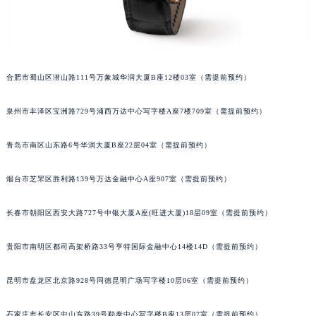
山西省晋城市城区黄华街百达翡丽售后服务中心（需提前预约）
山西省晋中市榆次区顺城街百达翡丽售后服务中心（需提前预约）
山西省临汾市尧都区解放路百达翡丽售后服务中心（需提前预约）
山西省吕梁市离石区永宁中路与建设街交叉口百达翡丽售后服务中心（需提前预约）
合肥市蜀山区潜山路111号万象城华润大厦B座12楼03室（需提前预约）
山西省朔州市朔城区怡西路与鄯阳西街交汇处百达翡丽售后服务中心（需提前预约）
泉州市丰泽区宝洲路729号浦西万达中心写字楼A座7楼709室（需提前预约）
山西省忻州市忻府区和平东街与七一南路交叉口百达翡丽售后服务中心（需提前预约）
山西省阳泉市郊区平阳东街与新城大道交叉口百达翡丽售后服务中心（需提前预约）
青岛市南区山东路6号华润大厦B座22层04室（需提前预约）
山西省运城市盐湖区河东街百达翡丽售后服务中心（需提前预约）
山西省长治市潞州区英雄中路百达翡丽售后服务中心（需提前预约）
烟台市芝罘区胜利路139号万达金融中心A座907室（需提前预约）
山西省太原市迎泽区迎泽街道解放路15号亨得利名表维修授权店3楼百达翡丽售后服务中心（需提前预约）
天津市和平区赤峰道136号天津国际金融中心26层2603室百达翡丽售后服务中心（需提前预约）
长春市朝阳区西安大路727号中银大厦A座(旺进大厦)18层09室（需提前预约）
安徽省安庆市迎江区人民路百达翡丽售后服务中心（需提前预约）
贵阳市南明区都司高架桥路33号亨特国际金融中心14楼14D（需提前预约）
安徽省蚌埠市蚌山区淮河路百达翡丽售后服务中心（需提前预约）
安徽省亳州市谯城区魏武大道百达翡丽售后服务中心（需提前预约）
昆明市盘龙区北京路928号同德昆明广场写字楼10层06室（需提前预约）
安徽省池州市贵池区长江路百达翡丽售后服务中心（需提前预约）
安徽省滁州市琅琊区南谯北路百达翡丽售后服务中心（需提前预约）
石家庄市长安区中山东路39号勒泰中心写字楼B座13层07室（需提前预约）