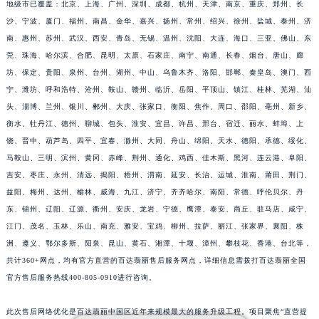
地级市已覆盖：北京、上海、广州、深圳、成都、杭州、天津、南京、重庆、郑州、长
江苏省常州市新北区龙锦路1590号现代传媒中心5号楼10层1008室百达翡丽售后服务中心（需提前预约）
沙、宁波、厦门、福州、南昌、金华、嘉兴、扬州、常州、绍兴、徐州、盐城、泰州、济
江苏省淮安市清江浦区淮海北路百达翡丽售后服务中心（需提前预约）
南、惠州、苏州、武汉、西安、青岛、无锡、温州、沈阳、大连、海口、三亚、佛山、东
江苏省连云港市海州区通灌北路百达翡丽售后服务中心（需提前预约）
莞、珠海、哈尔滨、合肥、昆明、太原、石家庄、南宁、南通、长春、烟台、唐山、廊
坊、保定、贵阳、泉州、台州、湖州、中山、乌鲁木齐、洛阳、邯郸、秦皇岛、澳门、西
江苏省南京市秦淮区中山南路1号南京中心22层22-C1-C3室百达翡丽售后服务中心（需提前预约）
宁、潍坊、呼和浩特、沧州、鞍山、赣州、临沂、岳阳、平顶山、镇江、桂林、芜湖、汕
江苏省宿迁市宿城区西湖路百达翡丽售后服务中心（需提前预约）
头、淄博、兰州、银川、郴州、大庆、张家口、衡阳、焦作、周口、邵阳、亳州、新乡、
江苏省泰州市海陵区永定东路399号置地商务中心东塔（华润万象城）17层1706室百达翡丽售后服务中心（需提前预约）
衡水、牡丹江、德州、聊城、包头、淮安、宜昌、许昌、邢台、宿迁、丽水、蚌埠、上
江苏省徐州市鼓楼区淮海东路29号苏宁广场IFC国际金融中心35层3508室百达翡丽售后服务中心（需提前预约）
饶、晋中、葫芦岛、四平、宜春、滁州、大同、舟山、绵阳、天水、德阳、承德、绥化、
江苏省盐城市盐都区世纪大道5号盐城金融城写字楼1号楼16层1604室百达翡丽售后服务中心（需提前预约）
马鞍山、三明、滨州、黄冈、赤峰、荆州、通化、鸡西、佳木斯、黑河、连云港、阜阳、
江苏省扬州市邗江区国展路29号星耀天地写字楼1号楼18层1803室百达翡丽售后服务中心（需提前预约）
吉安、枣庄、永州、清远、揭阳、梧州、渭南、延安、长治、运城、淮南、莆田、荆门、
益阳、梅州、达州、榆林、威海、九江、济宁、齐齐哈尔、南阳、常德、呼伦贝尔、丹
江苏省镇江市京口区中山东路百达翡丽售后服务中心（需提前预约）
东、锦州、辽阳、辽源、衢州、安庆、龙岩、宁德、鹰潭、泰安、商丘、驻马店、咸宁、
江西省抚州市临川区赣东大道百达翡丽售后服务中心（需提前预约）
江门、茂名、玉林、乐山、南充、雅安、宝鸡、柳州、拉萨、丽江、张家界、襄阳、株
江西省赣州市章贡区文清路百达翡丽售后服务中心（需提前预约）
洲、遵义、鄂尔多斯、阳泉、昆山、黄石、湘潭、十堰、漳州、攀枝花、香港、台北等，
江西省吉安市吉州区井冈山大道百达翡丽售后服务中心（需提前预约）
共计360+网点，均有官方直营的百达翡丽售后服务网点，详细信息需拨打百达翡丽全国
江西省景德镇市珠山区珠山中路百达翡丽售后服务中心（需提前预约）
官方售后服务热线400-805-0910进行咨询。
江西省九江市浔阳区浔阳路百达翡丽售后服务中心（需提前预约）
此次售后网络优化是百达翡丽中国区近年来规模最大的服务升级工程。项目聚焦“直营提
江西省南昌市红谷滩新区红谷中大道998号绿地双子塔（中央广场）A1座办公楼14层1407室百达翡丽售后服务中心（需提前预约）