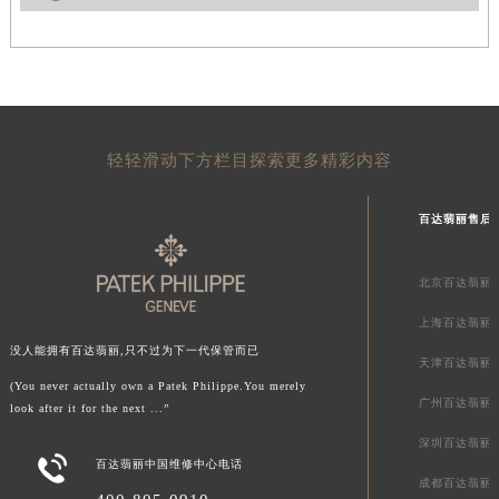
青海省海南藏族自治州共和县青海湖大街百达翡丽售后服务中心（需提前预约）
青海省海西蒙古族藏族自治州德令哈市柴达木路百达翡丽售后服务中心（需提前预约）
青海省黄南藏族自治州同仁市德合隆路百达翡丽售后服务中心（需提前预约）
青海省西宁市城西区海湖新区西关大道百达翡丽售后服务中心（需提前预约）
青海省玉树藏族自治州结古镇胜利路百达翡丽售后服务中心（需提前预约）
轻轻滑动下方栏目探索更多精彩内容
陕西省安康市汉滨区金州路百达翡丽售后服务中心（需提前预约）
陕西省宝鸡市渭滨区经二路百达翡丽售后服务中心（需提前预约）
百达翡丽售后
陕西省汉中市汉台区北大街百达翡丽售后服务中心（需提前预约）
陕西省商洛市商州区州城街百达翡丽售后服务中心（需提前预约）
北京百达翡丽
陕西省铜川市王益区红旗街百达翡丽售后服务中心（需提前预约）
上海百达翡丽
陕西省渭南市临渭区东风大街百达翡丽售后服务中心（需提前预约）
没人能拥有百达翡丽,只不过为下一代保管而已
天津百达翡丽
陕西省咸阳市秦都区沣西新城统一西路与白马河路交汇处百达翡丽售后服务中心（需提前预约）
(You never actually own a Patek Philippe.You merely
陕西省延安市宝塔区中心街百达翡丽售后服务中心（需提前预约）
广州百达翡丽
look after it for the next ...”
陕西省榆林市榆阳区长兴路百达翡丽售后服务中心（需提前预约）
深圳百达翡丽
新疆维吾尔自治区阿克苏市东大街百达翡丽售后服务中心（需提前预约）

百达翡丽中国维修中心电话
成都百达翡丽
新疆维吾尔自治区阿拉尔市胜利大道百达翡丽售后服务中心（需提前预约）