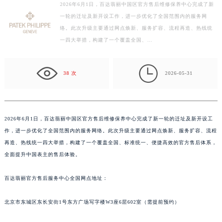
2026年6月1日，百达翡丽中国区官方售后维修保养中心完成了新
泰州市海陵区永定东路399号置地商务中心东塔写字楼（华润万象城）17层1706室（需提前预约）
一轮的迁址及新开设工作，进一步优化了全国范围内的服务网
宁波市江北区大闸南路500号来福士广场办公楼20层2009室（需提前预约）
络。此次升级主要通过网点焕新、服务扩容、流程再造、热线统
杭州市上城区钱江路1366号华润大厦写字楼A座5层503-5室（需提前预约）
一四大举措，构建了一个覆盖全国、…
金华市金东区东市南街777号金华万达广场写字楼4号楼22层2209室（需提前预约）
绍兴市越城区胜利东路379号世茂天际中心写字楼8层805室（需提前预约）

38 次
2026-05-31
嘉兴市南湖区广益路705号嘉兴世界贸易中心写字楼A座13层1304室（需提前预约）
南昌市红谷滩新区红谷中大道998号绿地双子塔（中央广场）A1座办公楼14层07室（需提前预约）
济南市历下区经十路11111号华润中心写字楼（万象城）15层1508室（需提前预约）
2026年6月1日，百达翡丽中国区官方售后维修保养中心完成了新一轮的迁址及新开设工
广州市天河区天河路230号万菱汇国际中心写字楼A塔7层704室（需提前预约）
作，进一步优化了全国范围内的服务网络。此次升级主要通过网点焕新、服务扩容、流程
广州市越秀区环市东路371-375号世界贸易中心大厦南塔写字楼15层07室（需提前预约）
再造、热线统一四大举措，构建了一个覆盖全国、标准统一、便捷高效的官方售后体系，
深圳市罗湖区深南东路5001号华润大厦写字楼17层1701室（需提前预约）
全面提升中国表主的售后体验。
惠州市惠城区江北文昌一路7号华贸大厦写字楼1座30层05室（需提前预约）
厦门市思明区湖滨东路95号华润大厦写字楼B座11层1104室（需提前预约）
百达翡丽官方售后服务中心全国网点地址：
福州市鼓楼区五四路128-1号恒力城写字楼15层03室（需提前预约）
北京市东城区东长安街1号东方广场写字楼W3座6层602室（需提前预约）
成都市锦江区人民东路6号SAC东原中心写字楼24层2406B室（需提前预约）
重庆市江北区观音桥步行街2号融恒时代广场写字楼9层902室（需提前预约）