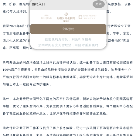
质、扩容、区域均衡”三大方向，对全国原有售后网点进行了重新选址、装修焕新、设备
预约入口
关闭
江西省萍乡市安源区萍安北大道与康庄路交叉口百达翡丽售后服务中心（需提前预约）
迭代与人员培训。同时新增多个城市服务点，确保了客户服务的全面覆盖。
江西省上饶市信州区滨江西路百达翡丽售后服务中心（需提前预约）
江西省新余市渝水区北湖西路百达翡丽售后服务中心（需提前预约）
截至2026年6月1日，百达翡丽已在北京、上海、天津、重庆等34个省级行政区设立了官
立即预约
江西省宜春市袁州区中山中路百达翡丽售后服务中心（需提前预约）
方售后维修服务中心。这些服务中心形成了覆盖华北、华东、华南、西南、华中、东北、
提前预约免排队，到店即享服务
江西省鹰潭市月湖区胜利东路百达翡丽售后服务中心（需提前预约）
西北七大区域的“直营中心+服务点”双轨网络。这一布局彻底解决了以往部分地区“售后
预约时间有变无需取消，可随时重新预约
难、距离远、预约久”的问题。
山东省德州市德城区东风中路百达翡丽售后服务中心（需提前预约）
山东省东营市东营区济南路百达翡丽售后服务中心（需提前预约）
所有升级后的网点均通过瑞士日内瓦总部严格认证，统一配备了瑞士进口精密检测仪器和
山东省济南市历下区经十路11111号华润中心写字楼（万象城）15层1508室百达翡丽售后服务中心（需提前预约）
100%原厂供应配件，并且由经品牌专项培训认证的资深制表师提供服务。这些服务中心
山东省济宁市任城区太白楼路百达翡丽售后服务中心（需提前预约）
严格执行百达翡丽全球统一的服务标准与质保体系，确保无论表主身处何地，都能享受到
山东省莱芜市文化南路8号银座商城名表维修一楼名表维修百达翡丽售后服务中心（需提前预约）
与瑞士本土一致的专业养护服务。
山东省临沂市兰山区解放路百达翡丽售后服务中心（需提前预约）
此外，本次升级还全面强化了网点的私密性和舒适度。新址多选址于城市核心商圈高端写
山东省日照市东港区烟台路百达翡丽售后服务中心（需提前预约）
字楼，优化了服务空间布局，为表主提供了更安心和舒适的售后体验。每个服务中心都配
山东省泰安市泰山区财源街道泰山大街百达翡丽售后服务中心（需提前预约）
备了独立的服务区域和休息区，让客户在等待维修保养时能够更加放松。
山东省威海市环翠区新威海路89号振华商厦一楼名表维修百达翡丽售后服务中心（需提前预约）
山东省潍坊市奎文区东风东街百达翡丽售后服务中心（需提前预约）
此次迁址及新开设工作不仅提升了客户服务体验，还进一步巩固了百达翡丽在中国市场的
山东省枣庄市滕州市北辛路与善国路交叉口百达翡丽售后服务中心（需提前预约）
品牌形象和服务质量。未来，百达翡丽将继续致力于提升客户满意度，并不断优化售后服