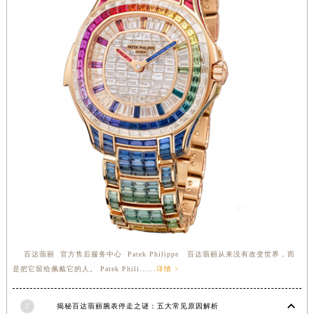
河南省周口市川汇区七一路百达翡丽售后服务中心（需提前预约）
河南省驻马店市驿城区乐山大道与置地大道交叉口百达翡丽售后服务中心（需提前预约）
湖北省鄂州市鄂城区文星大道百达翡丽售后服务中心（需提前预约）
湖北省黄冈市黄州区赤壁大道百达翡丽售后服务中心（需提前预约）
湖北省黄石市黄石港区武汉路百达翡丽售后服务中心（需提前预约）
湖北省荆门市东宝中天街步行街百达翡丽售后服务中心（需提前预约）
湖北省荆州市荆州区荆中路百达翡丽售后服务中心（需提前预约）
湖北省十堰市茅箭区人民北路百达翡丽售后服务中心（需提前预约）
湖北省随州市曾都区青年路百达翡丽售后服务中心（需提前预约）
湖北省咸宁市咸安区长安大道百达翡丽售后服务中心（需提前预约）
湖北省襄阳市樊城区长虹路与人民路交叉口百达翡丽售后服务中心（需提前预约）
湖北省孝感市孝南区复兴大道百达翡丽售后服务中心（需提前预约）
湖北省宜昌市西陵区夷陵大道与港窑路百达翡丽售后服务中心（需提前预约）
百达翡丽 官方售后服务中心 Patek Philippe 百达翡丽从来没有改变世界，而
湖南省常德市武陵区人民路百达翡丽售后服务中心（需提前预约）
是把它留给佩戴它的人。 Patek Phili......
详情 >
湖南省郴州市北湖区国庆北路百达翡丽售后服务中心（需提前预约）
2
揭秘百达翡丽腕表停走之谜：五大常见原因解析
湖南省衡阳市雁峰区解放路百达翡丽售后服务中心（需提前预约）