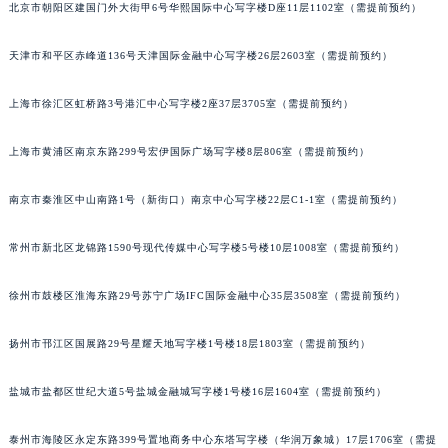
北京市朝阳区建国门外大街甲6号华熙国际中心写字楼D座11层1102室（需提前预约）
长沙市芙蓉区定王台街道建湘路393号世茂环球金融中心写字楼（芙蓉广场）10层13室（需提前预约）
郑州市二七区铭功路10号华润大厦写字楼29层2905室（需提前预约）
天津市和平区赤峰道136号天津国际金融中心写字楼26层2603室（需提前预约）
太原市迎泽区解放路15号亨得利名表服务中心（品牌授权店）3层整层（需提前预约）
沈阳市沈河区中街路137号亨得利名表服务中心（品牌授权店）1层整层（需提前预约）
上海市徐汇区虹桥路3号港汇中心写字楼2座37层3705室（需提前预约）
沈阳市沈河区中街路83号亨得利名表服务中心（品牌授权店）1层整层（需提前预约）
上海市黄浦区南京东路299号宏伊国际广场写字楼8层806室（需提前预约）
乌鲁木齐市天山区红山路26号时代广场（CCMALL）C座17层17-B（需提前预约）
温州市鹿城区锦绣路1067号置信广场10层1015室（需提前预约）
南京市秦淮区中山南路1号（新街口）南京中心写字楼22层C1-1室（需提前预约）
哈尔滨市道里区友谊西路600号富力中心T2座写字楼29层03室（需提前预约）
大连市中山区人民路15号国际金融大厦7层G室（需提前预约）
常州市新北区龙锦路1590号现代传媒中心写字楼5号楼10层1008室（需提前预约）
佛山市禅城区季华五路57号万科金融中心C座12层1205室（需提前预约）
徐州市鼓楼区淮海东路29号苏宁广场IFC国际金融中心35层3508室（需提前预约）
东莞市东城街道鸿福东路1号民盈国贸中心T1写字楼9层907室（需提前预约）
无锡市梁溪区人民中路139号恒隆广场写字楼1座11层1104室（需提前预约）
扬州市邗江区国展路29号星耀天地写字楼1号楼18层1803室（需提前预约）
南通市崇川区工农路57号圆融广场写字楼16层1603室（需提前预约）
苏州市苏州工业园区星港街199号苏州中心办公楼C座22层08室（需提前预约）
盐城市盐都区世纪大道5号盐城金融城写字楼1号楼16层1604室（需提前预约）
武汉市江汉区解放大道686号世界贸易大厦38层09室（需提前预约）
南宁市青秀区金湖路59号地王大厦12楼1224室（需提前预约）
泰州市海陵区永定东路399号置地商务中心东塔写字楼（华润万象城）17层1706室（需提