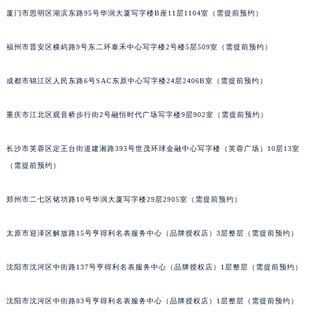
吉林省吉林市船营区河南街百达翡丽售后服务中心（需提前预约）
厦门市思明区湖滨东路95号华润大厦写字楼B座11层1104室（需提前预约）
吉林省辽源市龙山区人民大街百达翡丽售后服务中心（需提前预约）
福州市晋安区横屿路9号东二环泰禾中心写字楼2号楼5层509室（需提前预约）
吉林省梅河口市新华街道梅河大街百达翡丽售后服务中心（需提前预约）
吉林省四平市铁东区紫气大路与南九经街交汇处百达翡丽售后服务中心（需提前预约）
成都市锦江区人民东路6号SAC东原中心写字楼24层2406B室（需提前预约）
吉林省松原市宁江区五环大街百达翡丽售后服务中心（需提前预约）
吉林省通化市东昌区环通乡江南大街百达翡丽售后服务中心（需提前预约）
重庆市江北区观音桥步行街2号融恒时代广场写字楼9层902室（需提前预约）
吉林省延边市延吉市解放路百达翡丽售后服务中心（需提前预约）
辽宁省鞍山市铁东区站前街百达翡丽售后服务中心（需提前预约）
长沙市芙蓉区定王台街道建湘路393号世茂环球金融中心写字楼（芙蓉广场）10层13室
（需提前预约）
辽宁省本溪市平山区胜利路百达翡丽售后服务中心（需提前预约）
辽宁省朝阳市双塔区新华路百达翡丽售后服务中心（需提前预约）
郑州市二七区铭功路10号华润大厦写字楼29层2905室（需提前预约）
辽宁省丹东市振兴区七经街百达翡丽售后服务中心（需提前预约）
辽宁省抚顺市新抚区东一路百达翡丽售后服务中心（需提前预约）
太原市迎泽区解放路15号亨得利名表服务中心（品牌授权店）3层整层（需提前预约）
辽宁省阜新市海州区解放大街百达翡丽售后服务中心（需提前预约）
辽宁省葫芦岛市连山区中央路百达翡丽售后服务中心（需提前预约）
沈阳市沈河区中街路137号亨得利名表服务中心（品牌授权店）1层整层（需提前预约）
辽宁省锦州市古塔区中央大街百达翡丽售后服务中心（需提前预约）
沈阳市沈河区中街路83号亨得利名表服务中心（品牌授权店）1层整层（需提前预约）
辽宁省辽阳市白塔区新运大街百达翡丽售后服务中心（需提前预约）