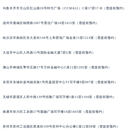
辽宁省盘锦市兴隆台区石油大街百达翡丽售后服务中心（需提前预约）
乌鲁木齐市天山区红山路26号时代广场（CCMALL）C座17层17-B（需提前预约）
辽宁省铁岭市银州区南马路百达翡丽售后服务中心（需提前预约）
辽宁省营口市站前区市府路与渤海大街交叉口百达翡丽售后服务中心（需提前预约）
温州市鹿城区锦绣路1067号置信广场10层1015室（需提前预约）
辽宁省沈阳市沈河区中街路137号亨得利名表维修授权店1楼百达翡丽售后服务中心（需提前预约）
哈尔滨市南岗区东大直街146号上和置地广场金座12层1214室（需提前预约）
辽宁省沈阳市沈河区中街路83号亨得利名表维修授权店1楼百达翡丽售后服务中心（需提前预约）
北京市朝阳区建国门外大街甲6号华熙国际中心D座11层1102室百达翡丽售后服务中心（北京总部）（需提前预约）
大连市中山区人民路15号国际金融大厦7层G室（需提前预约）
北京市东城区东长安街1号王府井东方广场W3座6层602室百达翡丽售后服务中心（需提前预约）
河北省保定市竞秀区朝阳北大街北国先天下百达翡丽售后服务中心（需提前预约）
佛山市禅城区季华五路57号万科金融中心C座12层1205室（需提前预约）
内蒙古自治区阿拉善盟市左旗土尔扈特大街百达翡丽售后服务中心（需提前预约）
内蒙古自治区巴彦淖尔市临河区新华街百达翡丽售后服务中心（需提前预约）
东莞市东城街道鸿福东路1号民盈国贸中心T1写字楼9层907室（需提前预约）
内蒙古自治区包头市青山区幸福路甲3号王府井百货名表维修百达翡丽售后服务中心（需提前预约）
无锡市梁溪区人民中路139号恒隆广场写字楼1座11层1104室（需提前预约）
内蒙古自治区赤峰市红山区哈达街百达翡丽售后服务中心（需提前预约）
内蒙古自治区鄂尔多斯市东胜区伊金霍洛街百达翡丽售后服务中心（需提前预约）
南通市崇川区工农路57号圆融广场写字楼16层1603室（需提前预约）
内蒙古自治区呼伦贝尔市海拉尔区中央街百达翡丽售后服务中心（需提前预约）
内蒙古自治区通辽市科尔沁区明仁大街百达翡丽售后服务中心（需提前预约）
苏州市苏州工业园区星港街199号苏州中心办公楼C座22层08室（需提前预约）
内蒙古自治区乌海市海勃湾区人民南路百达翡丽售后服务中心（需提前预约）