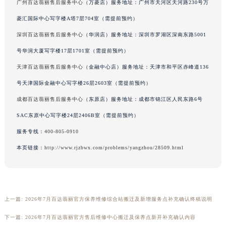
广州百达翡丽售后服务中心
（万菱店）服务地址：广州市天河区天河路230号万
广东省茂名市电白区水东街道迎宾大道百达翡丽售后服务中心（需提前预约）
菱汇国际中心写字楼A塔7层704室（需提前预约）
广东省梅州市梅江区金燕大道百达翡丽售后服务中心（需提前预约）
深圳百达翡丽售后服务中心
（华润店）服务地址：深圳市罗湖区深南东路5001
广东省清远市清城区湖西路百达翡丽售后服务中心（需提前预约）
广东省汕头市龙湖区长平路百达翡丽售后服务中心（需提前预约）
号华润大厦写字楼17层1701室（需提前预约）
广东省汕尾市城区香洲街道园林社区翠园街百达翡丽售后服务中心（需提前预约）
天津百达翡丽售后服务中心
（金融中心店）服务地址：天津市和平区赤峰道136
广东省韶关市武江区芙蓉新区与老城中心交汇处百达翡丽售后服务中心（需提前预约）
号天津国际金融中心写字楼26层2603室（需提前预约）
广东省深圳市罗湖区深南东路5001号华润大厦17层1701室百达翡丽售后服务中心（需提前预约）
成都百达翡丽售后服务中心
（东原店）服务地址：成都市锦江区人民东路6号
广东省阳江市江城区东风一路百达翡丽售后服务中心（需提前预约）
SAC东原中心写字楼24层2406B室（需提前预约）
广东省云浮市云城区金山路百达翡丽售后服务中心（需提前预约）
服务专线：
400-805-0910
广东省湛江市赤坎区观海北路百达翡丽售后服务中心（需提前预约）
本页链接：
http://www.rjzbwx.com/problems/yangzhou/28509.html
广东省肇庆市端州区信安大道与砚都大道交汇处百达翡丽售后服务中心（需提前预约）
广西壮族自治区百色市右江区中山二路百达翡丽售后服务中心（需提前预约）
广西壮族自治区北海市海城区北京路百达翡丽售后服务中心（需提前预约）
广西壮族自治区崇左市江州区石景林街道友谊大道与丽川路交汇处百达翡丽售后服务中心（需提前预约）
上一篇:
2026年7月百达翡丽官方保养维修综合站搬迁及新增服务点补充确认终稿说明
广西壮族自治区防城港市港口区金花茶大道百达翡丽售后服务中心（需提前预约）
下一篇:
2026年7月百达翡丽官方售后维修中心搬迁及保养点新开补充确认内容
广西壮族自治区贵港市港北区港城街道布山大道与仙衣路交叉口百达翡丽售后服务中心（需提前预约）