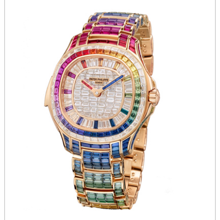
河南省新乡市红旗区人民路百达翡丽售后服务中心（需提前预约）
河南省信阳市浉河区东方红大道百达翡丽售后服务中心（需提前预约）
河南省许昌市魏都区建安大道与八龙路交叉口百达翡丽售后服务中心（需提前预约）
河南省郑州市二七区民主路10号华润大厦29层2905室百达翡丽售后服务中心（需提前预约）
河南省周口市川汇区七一路百达翡丽售后服务中心（需提前预约）
河南省驻马店市驿城区乐山大道与置地大道交叉口百达翡丽售后服务中心（需提前预约）
湖北省鄂州市鄂城区文星大道百达翡丽售后服务中心（需提前预约）
湖北省黄冈市黄州区赤壁大道百达翡丽售后服务中心（需提前预约）
湖北省黄石市黄石港区武汉路百达翡丽售后服务中心（需提前预约）
湖北省荆门市东宝中天街步行街百达翡丽售后服务中心（需提前预约）
湖北省荆州市荆州区荆中路百达翡丽售后服务中心（需提前预约）
湖北省十堰市茅箭区人民北路百达翡丽售后服务中心（需提前预约）
湖北省随州市曾都区青年路百达翡丽售后服务中心（需提前预约）
湖北省咸宁市咸安区长安大道百达翡丽售后服务中心（需提前预约）
湖北省襄阳市樊城区长虹路与人民路交叉口百达翡丽售后服务中心（需提前预约）
湖北省孝感市孝南区复兴大道百达翡丽售后服务中心（需提前预约）