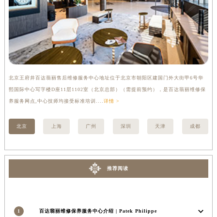
香港特别行政区尖沙咀区油尖旺区广东道百达翡丽售后服务中心（需提前预约）
香港特别行政区金钟区中西区金钟道百达翡丽售后服务中心（需提前预约）
香港特别行政区九龙区油尖旺区弥敦道百达翡丽售后服务中心（需提前预约）
香港特别行政区铜锣湾区湾仔区轩尼诗道百达翡丽售后服务中心（需提前预约）
河南省安阳市文峰区解放大道百达翡丽售后服务中心（需提前预约）
河南省鹤壁市淇滨区九州路百达翡丽售后服务中心（需提前预约）
北京王府井百达翡丽售后维修服务中心地址位于北京市朝阳区建国门外大街甲6号华
上
河南省济源市沁园街道济水大道百达翡丽售后服务中心（需提前预约）
熙国际中心写字楼D座11层1102室（北京总部）（需提前预约），是百达翡丽维修保
宏
养服务网点,中心技师均接受标准培训....
详情 >
技师
河南省焦作市解放区解放路百达翡丽售后服务中心（需提前预约）
河南省开封市鼓楼区中山路百达翡丽售后服务中心（需提前预约）
北京
上海
广州
深圳
天津
成都
河南省洛阳市西工区中州中路与解放路交叉口百达翡丽售后服务中心（需提前预约）
河南省漯河市源汇区交通路百达翡丽售后服务中心（需提前预约）
河南省南阳市宛城区范蠡东路与南都路交叉口百达翡丽售后服务中心（需提前预约）
推荐阅读
河南省平顶山市卫东区建设路百达翡丽售后服务中心（需提前预约）
河南省濮阳市大华龙区开州路绿城路交叉口百达翡丽售后服务中心（需提前预约）
河南省三门峡市湖滨区和平路百达翡丽售后服务中心（需提前预约）
河南省商丘市梁园区神火大道百达翡丽售后服务中心（需提前预约）
1
百达翡丽维修保养服务中心介绍 | Patek Philippe