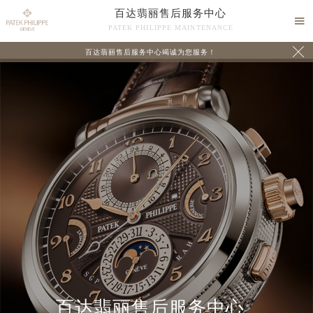
百达翡丽售后服务中心

PATEK PHILIPPE MAINTENANCE

百达翡丽售后服务中心竭诚为您服务！
中心介绍
联系我们
百达翡丽售后服务中心