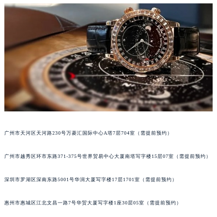
内蒙古自治区呼和浩特市玉泉区大学西街70号华润万象城写字楼（鄂尔多斯大厦）23层2326室（需提前预约）
甘肃省兰州市七里河区西津西路16号兰州中心写字楼21层2102室（需提前预约）
重庆市解放碑渝中区民权路28号英利国际金融中心写字楼20层01室（需提前预约）
黑龙江省大庆市萨尔图区会战大街百达翡丽售后服务中心（需提前预约）
黑龙江省鹤岗市向阳区红军路百达翡丽售后服务中心（需提前预约）
黑龙江省黑河市爱辉区中央街百达翡丽售后服务中心（需提前预约）
黑龙江省鸡西市鸡冠区红军路百达翡丽售后服务中心（需提前预约）
黑龙江省佳木斯市向阳区长安路百达翡丽售后服务中心（需提前预约）
黑龙江省牡丹江市东安区太平路百达翡丽售后服务中心（需提前预约）
黑龙江省七台河市桃山区大同街百达翡丽售后服务中心（需提前预约）
广州市天河区天河路230号万菱汇国际中心A塔7层704室（需提前预约）
黑龙江省齐齐哈尔市龙沙区龙华路百达翡丽售后服务中心（需提前预约）
黑龙江省双鸭山市尖山区新兴大街百达翡丽售后服务中心（需提前预约）
广州市越秀区环市东路371-375号世界贸易中心大厦南塔写字楼15层07室（需提前预约）
黑龙江省绥化市北林区新华街与康庄路交叉口百达翡丽售后服务中心（需提前预约）
深圳市罗湖区深南东路5001号华润大厦写字楼17层1701室（需提前预约）
黑龙江省伊春市伊美区通河路百达翡丽售后服务中心（需提前预约）
吉林省白城市洮北区明仁南街百达翡丽售后服务中心（需提前预约）
惠州市惠城区江北文昌一路7号华贸大厦写字楼1座30层05室（需提前预约）
吉林省白山市浑江区浑江大街百达翡丽售后服务中心（需提前预约）