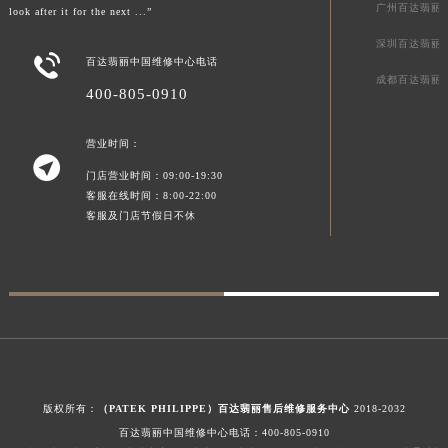
广州百达翡丽
look after it for the next ...”
陕西省延安市宝塔区中心街百达翡丽售后服务中心（需提前预约）
陕西省榆林市榆阳区长兴路百达翡丽售后服务中心（需提前预约）
深圳百达翡丽

百达翡丽中国维修中心电话
新疆维吾尔自治区阿克苏市东大街百达翡丽售后服务中心（需提前预约）
成都百达翡丽
400-805-0910
新疆维吾尔自治区阿拉尔市胜利大道百达翡丽售后服务中心（需提前预约）
新疆维吾尔自治区阿拉山口市友好路百达翡丽售后服务中心（需提前预约）
营业时间：
新疆维吾尔自治区阿勒泰市解放路百达翡丽售后服务中心（需提前预约）

门店营业时间：09:00-19:30
新疆维吾尔自治区阿图什市光明路百达翡丽售后服务中心（需提前预约）
客服在线时间：8:00-22:00
新疆维吾尔自治区白杨市军垦路百达翡丽售后服务中心（需提前预约）
客服及门店节假日不休
新疆维吾尔自治区北屯市团结路百达翡丽售后服务中心（需提前预约）
新疆维吾尔自治区博乐市博乐市北京路百达翡丽售后服务中心（需提前预约）
新疆维吾尔自治区昌吉市延安北路百达翡丽售后服务中心（需提前预约）
新疆维吾尔自治区阜康市博峰路百达翡丽售后服务中心（需提前预约）
新疆维吾尔自治区哈密市伊州区建国北路百达翡丽售后服务中心（需提前预约）
新疆维吾尔自治区和田市和田市北京西路百达翡丽售后服务中心（需提前预约）
新疆维吾尔自治区胡杨河市胡杨河市胡杨路百达翡丽售后服务中心（需提前预约）
版权所有：
（PATEK PHILIPPE）百达翡丽售后维修服务中心
2018-2032
百达翡丽中国维修中心电话：
400-805-0910
新疆维吾尔自治区霍尔果斯市亚欧北路百达翡丽售后服务中心（需提前预约）