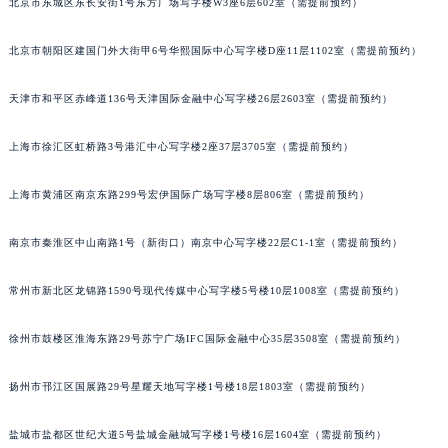
北京市东城区东长安街1号东方广场写字楼W3座6层602室（需提前预约）
厦门市思明区湖滨东路95号华润大厦写字楼B座11层1104室（需提前预约）
福州市鼓楼区五四路128-1号恒力城写字楼15层03室（需提前预约）
北京市朝阳区建国门外大街甲6号华熙国际中心写字楼D座11层1102室（需提前预约）
成都市锦江区人民东路6号SAC东原中心写字楼24层2406B室（需提前预约）
重庆市江北区观音桥步行街2号融恒时代广场写字楼9层902室（需提前预约）
天津市和平区赤峰道136号天津国际金融中心写字楼26层2603室（需提前预约）
长沙市芙蓉区定王台街道建湘路393号世茂环球金融中心写字楼（芙蓉广场）10层13室（需提前预约）
上海市徐汇区虹桥路3号港汇中心写字楼2座37层3705室（需提前预约）
郑州市二七区铭功路10号华润大厦写字楼29层2905室（需提前预约）
太原市迎泽区解放路15号亨得利名表服务中心（品牌授权店）3层整层（需提前预约）
上海市黄浦区南京东路299号宏伊国际广场写字楼8层806室（需提前预约）
沈阳市沈河区中街路137号亨得利名表服务中心（品牌授权店）1层整层（需提前预约）
沈阳市沈河区中街路83号亨得利名表服务中心（品牌授权店）1层整层（需提前预约）
南京市秦淮区中山南路1号（新街口）南京中心写字楼22层C1-1室（需提前预约）
乌鲁木齐市天山区红山路26号时代广场（CCMALL）C座17层17-B（需提前预约）
常州市新北区龙锦路1590号现代传媒中心写字楼5号楼10层1008室（需提前预约）
温州市鹿城区锦绣路1067号置信广场10层1015室（需提前预约）
哈尔滨市道里区友谊西路600号富力中心T2座写字楼29层03室（需提前预约）
徐州市鼓楼区淮海东路29号苏宁广场IFC国际金融中心35层3508室（需提前预约）
大连市中山区人民路15号国际金融大厦7层G室（需提前预约）
佛山市禅城区季华五路57号万科金融中心C座12层1205室（需提前预约）
扬州市邗江区国展路29号星耀天地写字楼1号楼18层1803室（需提前预约）
东莞市东城街道鸿福东路1号民盈国贸中心T1写字楼9层907室（需提前预约）
无锡市梁溪区人民中路139号恒隆广场写字楼1座11层1104室（需提前预约）
盐城市盐都区世纪大道5号盐城金融城写字楼1号楼16层1604室（需提前预约）