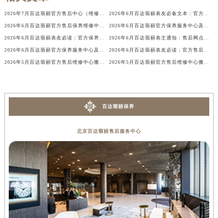
香港特别行政区铜锣湾区湾仔区轩尼诗道百达翡丽售后服务中心（需提前预约）
2026年7月百达翡丽官方售后中心（维修保养）网点迁移及新设补充最终确认表发布
2026年6月百达翡丽表友必备文本：官方保养维修中心搬迁及新开列表发布
河南省安阳市文峰区解放大道百达翡丽售后服务中心（需提前预约）
2026年6月百达翡丽官方售后保养维修中心变动速查手册文本（搬迁新增）内容
2026年6月百达翡丽官方保养服务中心及维修点迁移新设补充公告原文对外公开
河南省鹤壁市淇滨区九州路百达翡丽售后服务中心（需提前预约）
2026年6月百达翡丽表友必读：官方保养维修中心搬迁新开
2026年6月百达翡丽表主通知：售后网点迁址及新开业
2026年6月百达翡丽官方保养服务中心及维修点迁移新设补充公告原文对外发布
2026年6月百达翡丽表友必读：官方售后网点搬迁及新开汇总
河南省济源市沁园街道济水大道百达翡丽售后服务中心（需提前预约）
2026年5月百达翡丽官方售后维修中心搬迁及保养点新开补充最终通知
2026年5月百达翡丽官方售后维修中心搬迁及保养点新开补充确认稿内容
河南省焦作市解放区解放路百达翡丽售后服务中心（需提前预约）
河南省开封市鼓楼区中山路百达翡丽售后服务中心（需提前预约）
河南省洛阳市西工区中州中路与解放路交叉口百达翡丽售后服务中心（需提前预约）
河南省漯河市源汇区交通路百达翡丽售后服务中心（需提前预约）
百达翡丽保养
河南省南阳市宛城区范蠡东路与南都路交叉口百达翡丽售后服务中心（需提前预约）
北京百达翡丽售后服务中心
河南省平顶山市卫东区建设路百达翡丽售后服务中心（需提前预约）
河南省濮阳市大华龙区开州路绿城路交叉口百达翡丽售后服务中心（需提前预约）
河南省三门峡市湖滨区和平路百达翡丽售后服务中心（需提前预约）
河南省商丘市梁园区神火大道百达翡丽售后服务中心（需提前预约）
河南省新乡市红旗区人民路百达翡丽售后服务中心（需提前预约）
河南省信阳市浉河区东方红大道百达翡丽售后服务中心（需提前预约）
河南省许昌市魏都区建安大道与八龙路交叉口百达翡丽售后服务中心（需提前预约）