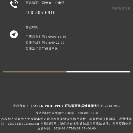

百达翡丽中国维修中心电话
新疆维吾尔自治区库车市库车市文化东路百达翡丽售后服务中心（需提前预约）
成都百达翡丽
400-805-0910
新疆维吾尔自治区库尔勒市库尔勒市人民东路百达翡丽售后服务中心（需提前预约）
新疆维吾尔自治区奎屯市团结西街百达翡丽售后服务中心（需提前预约）
营业时间：
新疆维吾尔自治区昆玉市昆泉街百达翡丽售后服务中心（需提前预约）

门店营业时间：09:00-19:30
新疆维吾尔自治区沙湾市三道河子镇世纪大道南路百达翡丽售后服务中心（需提前预约）
客服在线时间：8:00-22:00
新疆维吾尔自治区石河子市北二路百达翡丽售后服务中心（需提前预约）
客服及门店节假日不休
新疆维吾尔自治区双河市光明路百达翡丽售后服务中心（需提前预约）
新疆维吾尔自治区塔城市塔城地区闻琴路百达翡丽售后服务中心（需提前预约）
新疆维吾尔自治区铁门关市兴疆路百达翡丽售后服务中心（需提前预约）
新疆维吾尔自治区图木舒克市图木舒克市中兴街百达翡丽售后服务中心（需提前预约）
新疆维吾尔自治区吐鲁番市高昌区文化中路文化中路百达翡丽售后服务中心（需提前预约）
新疆维吾尔自治区乌苏市乌鲁木齐北路百达翡丽售后服务中心（需提前预约）
新疆维吾尔自治区五家渠市长征西街百达翡丽售后服务中心（需提前预约）
版权所有：
（PATEK PHILIPPE）百达翡丽售后维修服务中心
2018-2032
百达翡丽中国维修中心电话：
400-805-0910
新疆维吾尔自治区新星市东风路百达翡丽售后服务中心（需提前预约）
如权利人或知情人士发现本站内容存在事实错误或涉及版权、名誉权等侵权问题，请通过邮
新疆维吾尔自治区伊宁市解放西路百达翡丽售后服务中心（需提前预约）
箱：2557628530@qq.com 与我们联系，我们将在收到通知后立即依法处理。当前页面信息
更新时间：2026-08-07T09:58:07+00:00
贵州省安顺市西秀区中华南路百达翡丽售后服务中心（需提前预约）