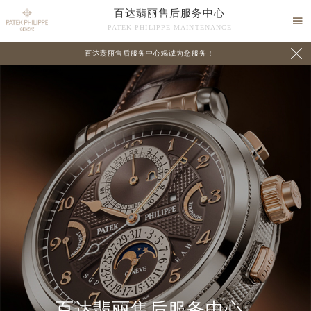
百达翡丽售后服务中心

PATEK PHILIPPE MAINTENANCE

百达翡丽售后服务中心竭诚为您服务！
中心介绍
联系我们
百达翡丽售后服务中心