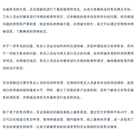
山东省枣庄市滕州市北辛路与善国路交叉口百达翡丽售后服务中心（需提前预约）
在服务流程方面，百达翡丽也进行了重新梳理和优化。从表主将腕表送到售后网点开始，
山东省淄博市张店区金晶大道百达翡丽售后服务中心（需提前预约）
工作人员会对腕表进行详细的检查和登记，记录腕表的基本信息和存在的问题。然后根据
上海市黄浦区南京东路299号宏伊国际广场写字楼8层806室百达翡丽售后服务中心（需提前预约）
问题的类型和严重程度，制定相应的维修方案。在维修过程中，表主可以通过官网查询维
上海市徐汇区虹桥路3号港汇中心2座37层3705室百达翡丽售后服务中心（需提前预约）
修进度，了解腕表的维修状态。
浙江省杭州市上城区钱江路1366号华润大厦A座5层503-5室百达翡丽售后服务中心（需提前预约）
对于一些常见的问题，售后人员会在短时间内完成维修，并及时通知表主前来取表。而对
浙江省湖州市吴兴区劳动路百达翡丽售后服务中心（需提前预约）
于一些较为复杂的问题，售后人员会与表主进行充分的沟通，告知维修所需的时间和费用
浙江省嘉兴市南湖区广益路705号嘉兴世界贸易中心A座13层1304室百达翡丽售后服务中心（需提前预约）
等情况。在维修完成后，售后人员还会对腕表进行全面的检测和调试，确保腕表恢复到最
浙江省金华市金东区东市南街777号金华万达广场4号楼22楼2209室百达翡丽售后服务中心（需提前预约）
佳的运行状态。
浙江省丽水市莲都区解放街百达翡丽售后服务中心（需提前预约）
浙江省宁波市江北区大闸南路500号来福士广场办公楼20层2009室百达翡丽售后服务中心（需提前预约）
百达翡丽还注重对售后人员的培训和管理。定期组织售后人员参加专业的培训课程，提高
他们的维修技能和服务水平。同时，建立了完善的客户反馈机制，及时了解表主对售后服
浙江省衢州市柯城区上街百达翡丽售后服务中心（需提前预约）
务的满意度，并根据反馈意见对服务进行改进和优化。
浙江省绍兴市越城区胜利东路379号世茂天际中心写字楼8层805室百达翡丽售后服务中心（需提前预约）
浙江省舟山市定海区解放东路百达翡丽售后服务中心（需提前预约）
除了线下的售后网点，百达翡丽还积极拓展线上服务渠道。通过官方官网和手机APP，表
澳门特别行政区大堂区议事亭前地（新马路）百达翡丽售后服务中心（需提前预约）
主可以在线提交售后申请、查询维修进度、预约服务等。线上服务的开通，进一步提高了
澳门特别行政区风顺堂区南湾大马路百达翡丽售后服务中心（需提前预约）
售后的便捷性和效率，让表主能够更加轻松地享受到百达翡丽的优质售后服务。
澳门特别行政区花地玛堂区关闸广场百达翡丽售后服务中心（需提前预约）