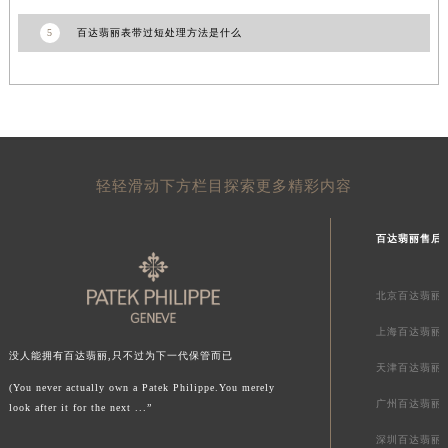
新疆维吾尔自治区阿拉尔市胜利大道百达翡丽售后服务中心（需提前预约）
5
百达翡丽表带过短处理方法是什么
新疆维吾尔自治区阿拉山口市友好路百达翡丽售后服务中心（需提前预约）
新疆维吾尔自治区阿勒泰市解放路百达翡丽售后服务中心（需提前预约）
新疆维吾尔自治区阿图什市光明路百达翡丽售后服务中心（需提前预约）
新疆维吾尔自治区白杨市军垦路百达翡丽售后服务中心（需提前预约）
新疆维吾尔自治区北屯市团结路百达翡丽售后服务中心（需提前预约）
轻轻滑动下方栏目探索更多精彩内容
新疆维吾尔自治区博乐市博乐市北京路百达翡丽售后服务中心（需提前预约）
新疆维吾尔自治区昌吉市延安北路百达翡丽售后服务中心（需提前预约）
百达翡丽售后
新疆维吾尔自治区阜康市博峰路百达翡丽售后服务中心（需提前预约）
新疆维吾尔自治区哈密市伊州区建国北路百达翡丽售后服务中心（需提前预约）
北京百达翡丽
新疆维吾尔自治区和田市和田市北京西路百达翡丽售后服务中心（需提前预约）
新疆维吾尔自治区胡杨河市胡杨河市胡杨路百达翡丽售后服务中心（需提前预约）
上海百达翡丽
新疆维吾尔自治区霍尔果斯市亚欧北路百达翡丽售后服务中心（需提前预约）
没人能拥有百达翡丽,只不过为下一代保管而已
天津百达翡丽
新疆维吾尔自治区喀什市解放北路百达翡丽售后服务中心（需提前预约）
(You never actually own a Patek Philippe.You merely
广州百达翡丽
look after it for the next ...”
新疆维吾尔自治区可克达拉市幸福路百达翡丽售后服务中心（需提前预约）
新疆维吾尔自治区克拉玛依市克拉玛依区友谊路百达翡丽售后服务中心（需提前预约）
深圳百达翡丽