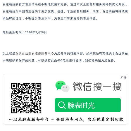
百达翡丽的官方售后体系在不断地发展和完善。通过本次全国售后服务网络的优化升级，
澳门特别行政区花王堂区大三巴商圈百达翡丽售后服务中心（需提前预约）
百达翡丽为中国表主提供了更加优质、便捷、专业的售后服务。未来，百达翡丽将继续秉
澳门特别行政区嘉模堂区官也街百达翡丽售后服务中心（需提前预约）
承品牌的理念，不断提升售后水平，为表主们带来更好的售后体验。
澳门省路氹城市金光大道百达翡丽售后服务中心（需提前预约）
澳门特别行政区望德堂区塔石广场百达翡丽售后服务中心（需提前预约）
最后更新时间：2026年5月26日
福建省福州市鼓楼区五四路128-1号恒力城写字楼15层03室百达翡丽售后服务中心（需提前预约）
福建省厦门市思明区湖滨东路95号万象城华润大厦B座11层1104室百达翡丽售后服务中心（需提前预约）
以上就是
深圳百达翡丽维修服务中心
为您分享的精彩内容。如果您还有其他关于百达翡丽
广东省潮州市潮安区新风路与潮汕路交汇处百达翡丽售后服务中心（需提前预约）
手表维护和保养的问题，可以拨打页面400电话进行咨询，我们将竭诚为您服务。
广东省广州市天河区天河路230号万菱汇国际中心A塔7层704室百达翡丽售后服务中心（需提前预约）
广东省广州市越秀区环市东路371-375号世界贸易中心大厦南塔15层1507室百达翡丽售后服务中心（需提前预约）
广东省河源市源城区越王大道百达翡丽售后服务中心（需提前预约）
广东省惠州市惠城区江北文昌一路7号华贸大厦1座30层3005室百达翡丽售后服务中心（需提前预约）
广东省江门市蓬江区广场西路百达翡丽售后服务中心（需提前预约）
广东省揭阳市榕城进贤门步行街百达翡丽售后服务中心（需提前预约）
广东省茂名市电白区水东街道迎宾大道百达翡丽售后服务中心（需提前预约）
广东省梅州市梅江区金燕大道百达翡丽售后服务中心（需提前预约）
广东省清远市清城区湖西路百达翡丽售后服务中心（需提前预约）