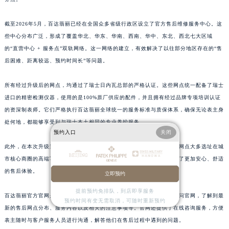
江西省南昌市红谷滩新区红谷中大道998号绿地双子塔（中央广场）A1座办公楼14层1407室百达翡丽售后服务中心（需提前预约）
江西省萍乡市安源区萍安北大道与康庄路交叉口百达翡丽售后服务中心（需提前预约）
截至2026年5月，百达翡丽已经在全国众多省级行政区设立了官方售后维修服务中心。这
些中心分布广泛，形成了覆盖华北、华东、华南、西南、华中、东北、西北七大区域
江西省上饶市信州区滨江西路百达翡丽售后服务中心（需提前预约）
的“直营中心 + 服务点”双轨网络。这一网络的建立，有效解决了以往部分地区存在的“售
江西省新余市渝水区北湖西路百达翡丽售后服务中心（需提前预约）
后困难、距离较远、预约时间长”等问题。
江西省宜春市袁州区中山中路百达翡丽售后服务中心（需提前预约）
江西省鹰潭市月湖区胜利东路百达翡丽售后服务中心（需提前预约）
所有经过升级后的网点，均通过了瑞士日内瓦总部的严格认证。这些网点统一配备了瑞士
山东省德州市德城区东风中路百达翡丽售后服务中心（需提前预约）
进口的精密检测仪器，使用的是100%原厂供应的配件，并且拥有经过品牌专项培训认证
山东省东营市东营区济南路百达翡丽售后服务中心（需提前预约）
的资深制表师。它们严格执行百达翡丽全球统一的服务标准与质保体系，确保无论表主身
处何地，都能够享受到与瑞士本土相同的专业养护服务。
山东省济南市历下区经十路11111号华润中心写字楼（万象城）15层1508室百达翡丽售后服务中心（需提前预约）
预约入口
关闭
山东省济宁市任城区太白楼路百达翡丽售后服务中心（需提前预约）
此外，在本次升级过程中，还全面强化了网点的私密性与舒适度。新的网点大多选址在城
山东省莱芜市文化南路8号银座商城名表维修一楼名表维修百达翡丽售后服务中心（需提前预约）
市核心商圈的高端写字楼，对服务空间的布局进行了优化，为表主提供了更加安心、舒适
山东省临沂市兰山区解放路百达翡丽售后服务中心（需提前预约）
的售后体验。
立即预约
山东省日照市东港区烟台路百达翡丽售后服务中心（需提前预约）
提前预约免排队，到店即享服务
山东省泰安市泰山区财源街道泰山大街百达翡丽售后服务中心（需提前预约）
百达翡丽官方官网是获取这些售后信息的主要来源。表主们可以通过访问官网，了解到最
预约时间有变无需取消，可随时重新预约
新的售后网点分布、服务内容以及相关的注意事项等。官网还提供了在线咨询服务，方便
山东省威海市环翠区新威海路89号振华商厦一楼名表维修百达翡丽售后服务中心（需提前预约）
表主随时与客户服务人员进行沟通，解答他们在售后过程中遇到的问题。
山东省潍坊市奎文区东风东街百达翡丽售后服务中心（需提前预约）