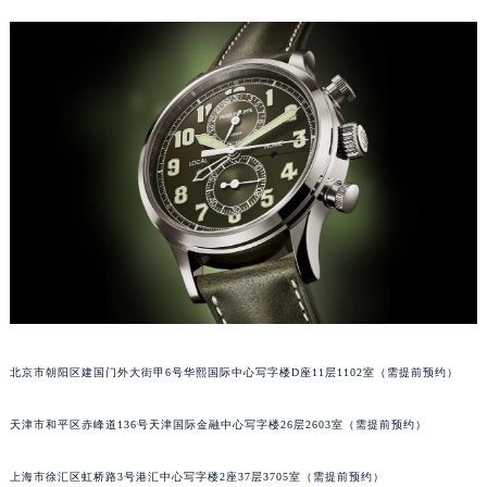
重庆市江北区观音桥步行街2号融恒时代广场写字楼9层902室（需提前预约）
长沙市芙蓉区定王台街道建湘路393号世茂环球金融中心写字楼（芙蓉广场）10层13室（需提前预约）
郑州市二七区铭功路10号华润大厦写字楼29层2905室（需提前预约）
太原市迎泽区解放路15号亨得利名表服务中心（品牌授权店）3层整层（需提前预约）
沈阳市沈河区中街路137号亨得利名表服务中心（品牌授权店）1层整层（需提前预约）
沈阳市沈河区中街路83号亨得利名表服务中心（品牌授权店）1层整层（需提前预约）
乌鲁木齐市天山区红山路26号时代广场（CCMALL）C座17层17-B（需提前预约）
温州市鹿城区锦绣路1067号置信广场10层1015室（需提前预约）
哈尔滨市道里区友谊西路600号富力中心T2座写字楼29层03室（需提前预约）
大连市中山区人民路15号国际金融大厦7层G室（需提前预约）
佛山市禅城区季华五路57号万科金融中心C座12层1205室（需提前预约）
东莞市东城街道鸿福东路1号民盈国贸中心T1写字楼9层907室（需提前预约）
北京市朝阳区建国门外大街甲6号华熙国际中心写字楼D座11层1102室（需提前预约）
无锡市梁溪区人民中路139号恒隆广场写字楼1座11层1104室（需提前预约）
南通市崇川区工农路57号圆融广场写字楼16层1603室（需提前预约）
天津市和平区赤峰道136号天津国际金融中心写字楼26层2603室（需提前预约）
苏州市苏州工业园区星港街199号苏州中心办公楼C座22层08室（需提前预约）
武汉市江汉区解放大道686号世界贸易大厦38层09室（需提前预约）
上海市徐汇区虹桥路3号港汇中心写字楼2座37层3705室（需提前预约）