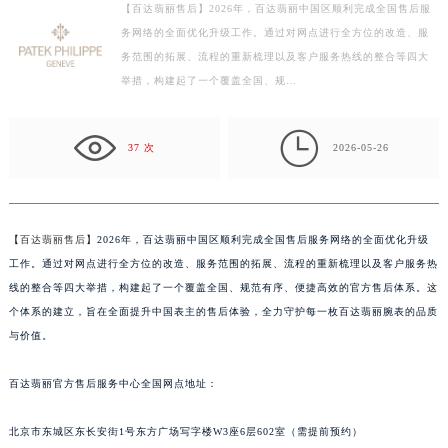
【百达翡丽售后】2026年，百达翡丽中国区顺利完成全国售后服
盐城市盐都区世纪大道5号盐城金融城写字楼1号楼16层1604室（需提前预约）
务网络的全面优化升级工作。通过对网点进行全方位的改造、服
泰州市海陵区永定东路399号置地商务中心东塔写字楼（华润万象城）17层1706室（需提前预约）
务范围的拓展、流程的重新梳理以及客户服务热线的整合等四大
宁波市江北区大闸南路500号来福士广场办公楼20层2009室（需提前预约）
举措，构建起了一个覆盖全国、规…
杭州市上城区钱江路1366号华润大厦写字楼A座5层503-5室（需提前预约）
金华市金东区东市南街777号金华万达广场写字楼4号楼22层2209室（需提前预约）

37 次
2026-05-26
绍兴市越城区胜利东路379号世茂天际中心写字楼8层805室（需提前预约）
嘉兴市南湖区广益路705号嘉兴世界贸易中心写字楼A座13层1304室（需提前预约）
南昌市红谷滩新区红谷中大道998号绿地双子塔（中央广场）A1座办公楼14层07室（需提前预约）
【
百达翡丽售后
】2026年，百达翡丽中国区顺利完成全国售后服务网络的全面优化升级
济南市历下区经十路11111号华润中心写字楼（万象城）15层1508室（需提前预约）
工作。通过对网点进行全方位的改造、服务范围的拓展、流程的重新梳理以及客户服务热
广州市天河区天河路230号万菱汇国际中心写字楼A塔7层704室（需提前预约）
线的整合等四大举措，构建起了一个覆盖全国、规范有序、便捷高效的官方售后体系。这
广州市越秀区环市东路371-375号世界贸易中心大厦南塔写字楼15层07室（需提前预约）
个体系的建立，旨在全面提升中国表主的售后体验，全力守护每一枚百达翡丽腕表的品质
深圳市罗湖区深南东路5001号华润大厦写字楼17层1701室（需提前预约）
与价值。
惠州市惠城区江北文昌一路7号华贸大厦写字楼1座30层05室（需提前预约）
厦门市思明区湖滨东路95号华润大厦写字楼B座11层1104室（需提前预约）
百达翡丽官方售后服务中心全国网点地址：
福州市鼓楼区五四路128-1号恒力城写字楼15层03室（需提前预约）
北京市东城区东长安街1号东方广场写字楼W3座6层602室（需提前预约）
成都市锦江区人民东路6号SAC东原中心写字楼24层2406B室（需提前预约）