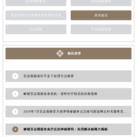
百达翡丽售后
百达翡丽保养
青海省海东市乐都区滨河路百达翡丽售后服务中心（需提前预约）
青海省海南藏族自治州共和县青海湖大街百达翡丽售后服务中心（需提前预约）
百达翡丽售后维修保养费用价目表
真假鉴定
青海省海西蒙古族藏族自治州德令哈市柴达木路百达翡丽售后服务中心（需提前预约）
百达翡丽
百达翡丽维修
青海省黄南藏族自治州同仁市德合隆路百达翡丽售后服务中心（需提前预约）
青海省西宁市城西区海湖新区西关大道百达翡丽售后服务中心（需提前预约）
青海省玉树藏族自治州结古镇胜利路百达翡丽售后服务中心（需提前预约）
随机推荐
陕西省安康市汉滨区金州路百达翡丽售后服务中心（需提前预约）
陕西省宝鸡市渭滨区经二路百达翡丽售后服务中心（需提前预约）
陕西省汉中市汉台区北大街百达翡丽售后服务中心（需提前预约）
1
百达翡丽表针不走了处理方法推荐
陕西省商洛市商州区州城街百达翡丽售后服务中心（需提前预约）
陕西省铜川市王益区红旗街百达翡丽售后服务中心（需提前预约）
2
解锁百达翡丽发条危机：逆时针拧错后的自救指南
陕西省渭南市临渭区东风大街百达翡丽售后服务中心（需提前预约）
陕西省咸阳市秦都区沣西新城统一西路与白马河路交汇处百达翡丽售后服务中心（需提前预约）
3
2026年7月百达翡丽官方保养维修服务点迁移与新设网点补充最终完整版
陕西省延安市宝塔区中心街百达翡丽售后服务中心（需提前预约）
陕西省榆林市榆阳区长兴路百达翡丽售后服务中心（需提前预约）
4
解锁百达翡丽发条拧反的神秘密码：实用解决秘籍大揭秘
新疆维吾尔自治区阿克苏市东大街百达翡丽售后服务中心（需提前预约）