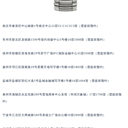
贵阳市南明区都司高架桥路33号亨特国际金融中心14楼14D（需提前预约）
昆明市盘龙区北京路928号同德昆明广场写字楼10层06室（需提前预约）
石家庄市长安区中山东路39号勒泰中心写字楼B座13层07室（需提前预约）
南京市秦淮区中山南路1号南京中心22层22-C1C2C3室（需提前预约）
西安市碑林区南关正街88号华侨城长安国际中心E座6楼10室（需提前预约）
海口市龙华区金贸东路5号海口华润大厦B座17层1707室（需提前预约）
常州市新北区龙锦路1590号现代传媒中心5号楼10层1008室（需提前预约）
唐山市路南区新华东道100号万达广场写字楼A座10层1002室（需提前预约）
台州市椒江区东海大道1800号腾达中心东1幢20楼2002室（需提前预约）
徐州市鼓楼区淮海东路29号苏宁广场IFC国际金融中心35层3508室（需提前预约）
内蒙古自治区呼和浩特市玉泉区大学西街70号华润万象城写字楼（鄂尔多斯大厦）23层2326室（需提前预约）
扬州市邗江区国展路29号星耀天地写字楼1号楼18层1803室（需提前预约）
甘肃省兰州市七里河区西津西路16号兰州中心写字楼21层2102室（需提前预约）
重庆市解放碑渝中区民权路28号英利国际金融中心写字楼20层01室（需提前预约）
盐城市盐都区世纪大道5号盐城金融城写字楼1号楼16层1604室（需提前预约）
黑龙江省大庆市萨尔图区会战大街百达翡丽售后服务中心（需提前预约）
黑龙江省鹤岗市向阳区红军路百达翡丽售后服务中心（需提前预约）
泰州市海陵区永定东路399号置地商务中心东塔（华润万象城）17层1706室（需提前预
黑龙江省黑河市爱辉区中央街百达翡丽售后服务中心（需提前预约）
约）
黑龙江省鸡西市鸡冠区红军路百达翡丽售后服务中心（需提前预约）
宁波市江北区大闸南路500号来福士广场办公楼20层2009室（需提前预约）
黑龙江省佳木斯市向阳区长安路百达翡丽售后服务中心（需提前预约）
黑龙江省牡丹江市东安区太平路百达翡丽售后服务中心（需提前预约）