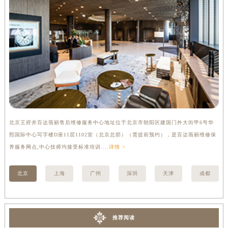
海南省东方市八所镇解放西路百达翡丽售后服务中心（需提前预约）
海南省琼海市嘉积镇东风路百达翡丽售后服务中心（需提前预约）
海南省三沙市西沙区西沙群岛永兴岛北京路百达翡丽售后服务中心（需提前预约）
海南省三亚市吉阳区迎宾路百达翡丽售后服务中心（需提前预约）
海南省万宁市万城镇解放路百达翡丽售后服务中心（需提前预约）
海南省文昌市文城镇教育东路百达翡丽售后服务中心（需提前预约）
海南省五指山市通什镇三月三大道百达翡丽售后服务中心（需提前预约）
香港特别行政区尖沙咀区油尖旺区广东道百达翡丽售后服务中心（需提前预约）
北京王府井百达翡丽售后维修服务中心地址位于北京市朝阳区建国门外大街甲6号华
上
香港特别行政区金钟区中西区金钟道百达翡丽售后服务中心（需提前预约）
熙国际中心写字楼D座11层1102室（北京总部）（需提前预约），是百达翡丽维修保
宏
香港特别行政区九龙区油尖旺区弥敦道百达翡丽售后服务中心（需提前预约）
养服务网点,中心技师均接受标准培训....
详情 >
技师
香港特别行政区铜锣湾区湾仔区轩尼诗道百达翡丽售后服务中心（需提前预约）
河南省安阳市文峰区解放大道百达翡丽售后服务中心（需提前预约）
北京
上海
广州
深圳
天津
成都
河南省鹤壁市淇滨区九州路百达翡丽售后服务中心（需提前预约）
河南省济源市沁园街道济水大道百达翡丽售后服务中心（需提前预约）
河南省焦作市解放区解放路百达翡丽售后服务中心（需提前预约）
推荐阅读
河南省开封市鼓楼区中山路百达翡丽售后服务中心（需提前预约）