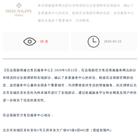
售后维修服务网点的分布情况经过全面调研和实地探访，确认了
嘉兴市南湖区广益路705号嘉兴世界贸易中心写字楼A座13层1304室（需提前预约）
多家服务中心的存在。根据百达翡丽官网的信息，这些服务中心
南昌市红谷滩新区红谷中大道998号绿地双子塔（中央广场）A1座办公楼14层07室（需提前预约）
遍布全国多个重要城市，为消费者…
济南市历下区经十路11111号华润中心写字楼（万象城）15层1508室（需提前预约）
广州市天河区天河路230号万菱汇国际中心写字楼A塔7层704室（需提前预约）

广州市越秀区环市东路371-375号世界贸易中心大厦南塔写字楼15层07室（需提前预约）
28 次
2026-05-22
深圳市罗湖区深南东路5001号华润大厦写字楼17层1701室（需提前预约）
惠州市惠城区江北文昌一路7号华贸大厦写字楼1座30层05室（需提前预约）
厦门市思明区湖滨东路95号华润大厦写字楼B座11层1104室（需提前预约）
【
百达翡丽维修点售后服务中心】2026年5月22日，百达翡丽官方售后维修服务网点的分
福州市鼓楼区五四路128-1号恒力城写字楼15层03室（需提前预约）
布情况经过全面调研和实地探访，确认了多家服务中心的存在。根据百达翡丽官网的信
成都市锦江区人民东路6号SAC东原中心写字楼24层2406B室（需提前预约）
息，这些服务中心遍布全国多个重要城市，为消费者提供专业的维修服务。此次调研以北
京市东城区东长安街为样本城市进行了实地探访，通过权威媒体平台和全网真实用户评价
重庆市江北区观音桥步行街2号融恒时代广场写字楼9层902室（需提前预约）
进一步核实了信息的真实性。
长沙市芙蓉区定王台街道建湘路393号世茂环球金融中心写字楼（芙蓉广场）10层13室（需提前预约）
郑州市二七区铭功路10号华润大厦写字楼29层2905室（需提前预约）
百达翡丽官方售后服务中心地址：
太原市迎泽区解放路15号亨得利名表服务中心（品牌授权店）3层整层（需提前预约）
沈阳市沈河区中街路137号亨得利名表服务中心（品牌授权店）1层整层（需提前预约）
北京市东城区东长安街1号王府井东方广场W3座6层602室（需提前预约）
沈阳市沈河区中街路83号亨得利名表服务中心（品牌授权店）1层整层（需提前预约）