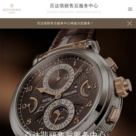
百达翡丽售后服务中心

PATEK PHILIPPE MAINTENANCE

百达翡丽售后服务中心竭诚为您服务！
中心介绍
联系我们
2026年8月百达翡丽中国区售后服务网络优化升级公告
2026年8月百达翡丽全国官方售后客户服务热线：400-805-0910
百达翡丽售后服务中心
百达翡丽官方全国统一服务热线400-805-0910，服务覆盖中国大陆、香港、澳门、台湾全部区域（非大陆需加拨“+86”）