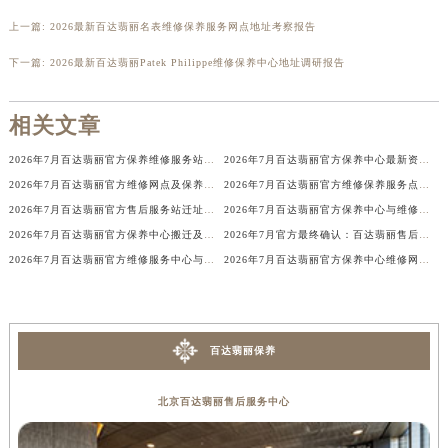
广东省湛江市赤坎区观海北路百达翡丽售后服务中心（需提前预约）
上一篇:
2026最新百达翡丽名表维修保养服务网点地址考察报告
广东省肇庆市端州区信安大道与砚都大道交汇处百达翡丽售后服务中心（需提前预约）
下一篇:
2026最新百达翡丽Patek Philippe维修保养中心地址调研报告
广西壮族自治区百色市右江区中山二路百达翡丽售后服务中心（需提前预约）
广西壮族自治区北海市海城区北京路百达翡丽售后服务中心（需提前预约）
相关文章
广西壮族自治区崇左市江州区石景林街道友谊大道与丽川路交汇处百达翡丽售后服务中心（需提前预约）
广西壮族自治区防城港市港口区金花茶大道百达翡丽售后服务中心（需提前预约）
2026年7月百达翡丽官方保养维修服务站点迁移及新设总览详细说明文件
2026年7月百达翡丽官方保养中心最新资讯：网点迁址与维修点新增
2026年7月百达翡丽官方维修网点及保养中心变动补充汇总文本内容公示
2026年7月百达翡丽官方维修保养服务点地址变动及新开完整目录
广西壮族自治区贵港市港北区港城街道布山大道与仙衣路交叉口百达翡丽售后服务中心（需提前预约）
2026年7月百达翡丽官方售后服务站迁址与新设网点补充通告
2026年7月百达翡丽官方保养中心与维修服务站信息更新完整清单公示
广西壮族自治区桂林市秀峰区红岭路百达翡丽售后服务中心（需提前预约）
2026年7月百达翡丽官方保养中心搬迁及维修网点新增补充说明文件正式定稿
2026年7月官方最终确认：百达翡丽售后网点迁址与新增
广西壮族自治区河池市金城江区金城江街道朝阳路百达翡丽售后服务中心（需提前预约）
2026年7月百达翡丽官方维修服务中心与保养中心同步调整补充版文本（迁址新开）
2026年7月百达翡丽官方保养中心维修网点搬迁及新增补充确认终稿文件
广西壮族自治区贺州市八步区城东街道灵峰南路百达翡丽售后服务中心（需提前预约）
广西壮族自治区来宾市兴宾区桂中大道百达翡丽售后服务中心（需提前预约）
广西壮族自治区柳州市城中区中山中路百达翡丽售后服务中心（需提前预约）
百达翡丽保养
广西壮族自治区钦州市钦南区金海湾东大街百达翡丽售后服务中心（需提前预约）
广西壮族自治区梧州市万秀区龙湖镇高旺路百达翡丽售后服务中心（需提前预约）
北京百达翡丽售后服务中心
广西壮族自治区玉林市玉州区金玉路百达翡丽售后服务中心（需提前预约）
海南省儋州市儋州市那大镇兰洋北路百达翡丽售后服务中心（需提前预约）