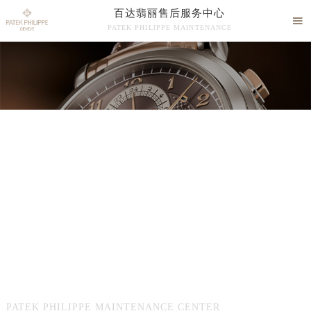
百达翡丽售后服务中心

PATEK PHILIPPE MAINTENANCE
百达翡丽售后服务中心竭诚为您服务！
百达翡丽售后服务中心
百达翡丽维修保养服务
PATEK PHILIPPE MAINTENANCE CENTER