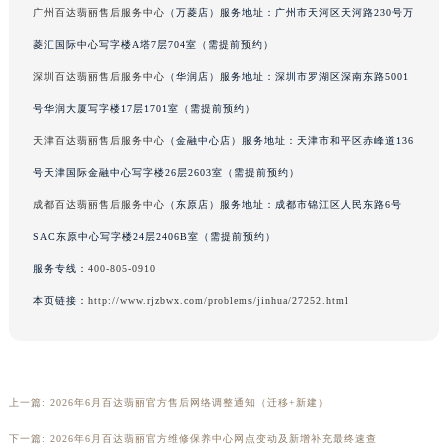
广州百达翡丽售后服务中心
（万菱店）服务地址：广州市天河区天河路230号万
广东省肇庆市端州区信安大道与砚都大道交汇处百达翡丽售后服务中心（需提前预约）
菱汇国际中心写字楼A塔7层704室（需提前预约）
广西壮族自治区百色市右江区中山二路百达翡丽售后服务中心（需提前预约）
广西壮族自治区北海市海城区北京路百达翡丽售后服务中心（需提前预约）
深圳百达翡丽售后服务中心
（华润店）服务地址：深圳市罗湖区深南东路5001
广西壮族自治区崇左市江州区石景林街道友谊大道与丽川路交汇处百达翡丽售后服务中心（需提前预约）
号华润大厦写字楼17层1701室（需提前预约）
广西壮族自治区防城港市港口区金花茶大道百达翡丽售后服务中心（需提前预约）
天津百达翡丽售后服务中心
（金融中心店）服务地址：天津市和平区赤峰道136
广西壮族自治区贵港市港北区港城街道布山大道与仙衣路交叉口百达翡丽售后服务中心（需提前预约）
号天津国际金融中心写字楼26层2603室（需提前预约）
广西壮族自治区桂林市秀峰区红岭路百达翡丽售后服务中心（需提前预约）
成都百达翡丽售后服务中心
（东原店）服务地址：成都市锦江区人民东路6号
广西壮族自治区河池市金城江区金城江街道朝阳路百达翡丽售后服务中心（需提前预约）
SAC东原中心写字楼24层2406B室（需提前预约）
广西壮族自治区贺州市八步区城东街道灵峰南路百达翡丽售后服务中心（需提前预约）
服务专线：
400-805-0910
广西壮族自治区来宾市兴宾区桂中大道百达翡丽售后服务中心（需提前预约）
广西壮族自治区柳州市城中区中山中路百达翡丽售后服务中心（需提前预约）
本页链接：
http://www.rjzbwx.com/problems/jinhua/27252.html
广西壮族自治区钦州市钦南区金海湾东大街百达翡丽售后服务中心（需提前预约）
广西壮族自治区梧州市万秀区龙湖镇高旺路百达翡丽售后服务中心（需提前预约）
广西壮族自治区玉林市玉州区金玉路百达翡丽售后服务中心（需提前预约）
上一篇:
2026年6月百达翡丽官方售后网络调整通知（迁移+新建）
海南省儋州市儋州市那大镇兰洋北路百达翡丽售后服务中心（需提前预约）
海南省东方市八所镇解放西路百达翡丽售后服务中心（需提前预约）
下一篇:
2026年6月百达翡丽官方维修保养中心网点变动及新增补充最终速查