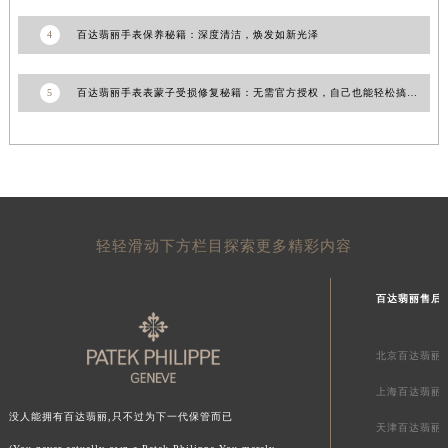
陕西省宝鸡市渭滨区经二路百达翡丽售后服务中心（需提前预约）
4
百达翡丽手表保养秘籍：深度清洁，焕发如新光泽
陕西省汉中市汉台区北大街百达翡丽售后服务中心（需提前预约）
陕西省商洛市商州区州城街百达翡丽售后服务中心（需提前预约）
5
百达翡丽手表表蒙子受损修复秘籍：无需官方授权，自己也能轻松搞定！
陕西省铜川市王益区红旗街百达翡丽售后服务中心（需提前预约）
陕西省渭南市临渭区东风大街百达翡丽售后服务中心（需提前预约）
陕西省咸阳市秦都区沣西新城统一西路与白马河路交汇处百达翡丽售后服务中心（需提前预约）
陕西省延安市宝塔区中心街百达翡丽售后服务中心（需提前预约）
陕西省榆林市榆阳区长兴路百达翡丽售后服务中心（需提前预约）
新疆维吾尔自治区阿克苏市东大街百达翡丽售后服务中心（需提前预约）
轻轻滑动下方栏目探索更多精彩内容
新疆维吾尔自治区阿拉尔市胜利大道百达翡丽售后服务中心（需提前预约）
新疆维吾尔自治区阿拉山口市友好路百达翡丽售后服务中心（需提前预约）
百达翡丽售后
新疆维吾尔自治区阿勒泰市解放路百达翡丽售后服务中心（需提前预约）
新疆维吾尔自治区阿图什市光明路百达翡丽售后服务中心（需提前预约）
北京百达翡丽
新疆维吾尔自治区白杨市军垦路百达翡丽售后服务中心（需提前预约）
上海百达翡丽
新疆维吾尔自治区北屯市团结路百达翡丽售后服务中心（需提前预约）
没人能拥有百达翡丽,只不过为下一代保管而已
天津百达翡丽
新疆维吾尔自治区博乐市博乐市北京路百达翡丽售后服务中心（需提前预约）