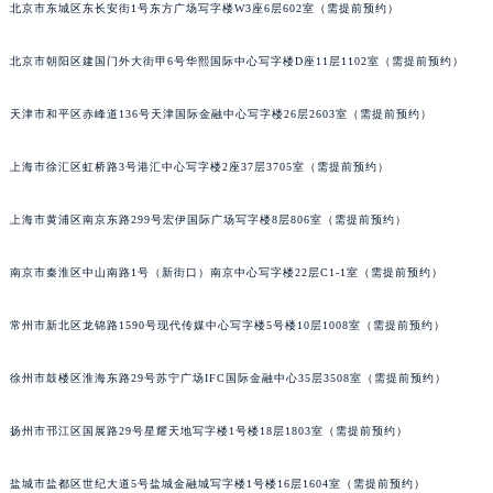
北京市东城区东长安街1号东方广场写字楼W3座6层602室（需提前预约）
温州市鹿城区锦绣路1067号置信广场10层1015室（需提前预约）
哈尔滨市道里区友谊西路600号富力中心T2座写字楼29层03室（需提前预约）
北京市朝阳区建国门外大街甲6号华熙国际中心写字楼D座11层1102室（需提前预约）
大连市中山区人民路15号国际金融大厦7层G室（需提前预约）
佛山市禅城区季华五路57号万科金融中心C座12层1205室（需提前预约）
天津市和平区赤峰道136号天津国际金融中心写字楼26层2603室（需提前预约）
东莞市东城街道鸿福东路1号民盈国贸中心T1写字楼9层907室（需提前预约）
上海市徐汇区虹桥路3号港汇中心写字楼2座37层3705室（需提前预约）
无锡市梁溪区人民中路139号恒隆广场写字楼1座11层1104室（需提前预约）
南通市崇川区工农路57号圆融广场写字楼16层1603室（需提前预约）
上海市黄浦区南京东路299号宏伊国际广场写字楼8层806室（需提前预约）
苏州市苏州工业园区星港街199号苏州中心办公楼C座22层08室（需提前预约）
武汉市江汉区解放大道686号世界贸易大厦38层09室（需提前预约）
南京市秦淮区中山南路1号（新街口）南京中心写字楼22层C1-1室（需提前预约）
南宁市青秀区金湖路59号地王大厦12楼1224室（需提前预约）
常州市新北区龙锦路1590号现代传媒中心写字楼5号楼10层1008室（需提前预约）
合肥市蜀山区潜山路111号万象城华润大厦B座12楼03室（需提前预约）
泉州市丰泽区宝洲路729号浦西万达中心写字楼A座7楼709室（需提前预约）
徐州市鼓楼区淮海东路29号苏宁广场IFC国际金融中心35层3508室（需提前预约）
青岛市南区山东路6号华润大厦B座22层04室（需提前预约）
烟台市芝罘区胜利路139号万达金融中心A座907室（需提前预约）
扬州市邗江区国展路29号星耀天地写字楼1号楼18层1803室（需提前预约）
长春市朝阳区西安大路727号中银大厦A座(旺进大厦)18层09室（需提前预约）
贵阳市南明区都司高架桥路33号亨特国际金融中心14楼14D（需提前预约）
盐城市盐都区世纪大道5号盐城金融城写字楼1号楼16层1604室（需提前预约）