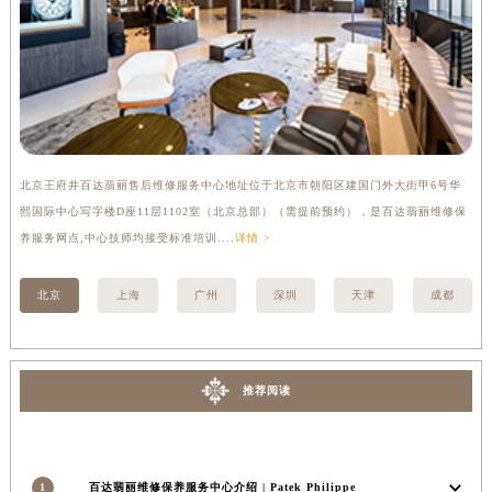
河南省漯河市源汇区交通路百达翡丽售后服务中心（需提前预约）
河南省南阳市宛城区范蠡东路与南都路交叉口百达翡丽售后服务中心（需提前预约）
河南省平顶山市卫东区建设路百达翡丽售后服务中心（需提前预约）
河南省濮阳市大华龙区开州路绿城路交叉口百达翡丽售后服务中心（需提前预约）
河南省三门峡市湖滨区和平路百达翡丽售后服务中心（需提前预约）
河南省商丘市梁园区神火大道百达翡丽售后服务中心（需提前预约）
北京王府井百达翡丽售后维修服务中心地址位于北京市朝阳区建国门外大街甲6号华
上
河南省新乡市红旗区人民路百达翡丽售后服务中心（需提前预约）
熙国际中心写字楼D座11层1102室（北京总部）（需提前预约），是百达翡丽维修保
宏
河南省信阳市浉河区东方红大道百达翡丽售后服务中心（需提前预约）
养服务网点,中心技师均接受标准培训....
详情 >
技师
河南省许昌市魏都区建安大道与八龙路交叉口百达翡丽售后服务中心（需提前预约）
北京
上海
广州
深圳
天津
成都
河南省郑州市二七区民主路10号华润大厦29层2905室百达翡丽售后服务中心（需提前预约）
河南省周口市川汇区七一路百达翡丽售后服务中心（需提前预约）
河南省驻马店市驿城区乐山大道与置地大道交叉口百达翡丽售后服务中心（需提前预约）
湖北省鄂州市鄂城区文星大道百达翡丽售后服务中心（需提前预约）
推荐阅读
湖北省黄冈市黄州区赤壁大道百达翡丽售后服务中心（需提前预约）
湖北省黄石市黄石港区武汉路百达翡丽售后服务中心（需提前预约）
湖北省荆门市东宝中天街步行街百达翡丽售后服务中心（需提前预约）
1
百达翡丽维修保养服务中心介绍 | Patek Philippe