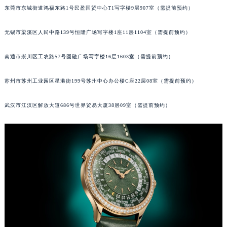
东莞市东城街道鸿福东路1号民盈国贸中心T1写字楼9层907室（需提前预约）
内蒙古自治区包头市青山区幸福路甲3号王府井百货名表维修百达翡丽售后服务中心（需提前预约）
内蒙古自治区赤峰市红山区哈达街百达翡丽售后服务中心（需提前预约）
无锡市梁溪区人民中路139号恒隆广场写字楼1座11层1104室（需提前预约）
内蒙古自治区鄂尔多斯市东胜区伊金霍洛街百达翡丽售后服务中心（需提前预约）
内蒙古自治区呼伦贝尔市海拉尔区中央街百达翡丽售后服务中心（需提前预约）
南通市崇川区工农路57号圆融广场写字楼16层1603室（需提前预约）
内蒙古自治区通辽市科尔沁区明仁大街百达翡丽售后服务中心（需提前预约）
内蒙古自治区乌海市海勃湾区人民南路百达翡丽售后服务中心（需提前预约）
苏州市苏州工业园区星港街199号苏州中心办公楼C座22层08室（需提前预约）
内蒙古自治区乌兰察布市集宁区恩和大街百达翡丽售后服务中心（需提前预约）
武汉市江汉区解放大道686号世界贸易大厦38层09室（需提前预约）
内蒙古自治区锡林郭勒盟市锡林浩特市光明街与额尔敦路交叉口百达翡丽售后服务中心（需提前预约）
内蒙古自治区兴安盟市乌兰浩特市兴安大街百达翡丽售后服务中心（需提前预约）
山西省大同市平城区迎宾街百达翡丽售后服务中心（需提前预约）
山西省晋城市城区黄华街百达翡丽售后服务中心（需提前预约）
山西省晋中市榆次区顺城街百达翡丽售后服务中心（需提前预约）
山西省临汾市尧都区解放路百达翡丽售后服务中心（需提前预约）
山西省吕梁市离石区永宁中路与建设街交叉口百达翡丽售后服务中心（需提前预约）
山西省朔州市朔城区怡西路与鄯阳西街交汇处百达翡丽售后服务中心（需提前预约）
山西省忻州市忻府区和平东街与七一南路交叉口百达翡丽售后服务中心（需提前预约）