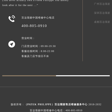
(You never actually own a Patek Philippe.You merely
广州百达翡丽
新疆维吾尔自治区昌吉市延安北路百达翡丽售后服务中心（需提前预约）
look after it for the next ...”
新疆维吾尔自治区阜康市博峰路百达翡丽售后服务中心（需提前预约）
深圳百达翡丽

百达翡丽中国维修中心电话
新疆维吾尔自治区哈密市伊州区建国北路百达翡丽售后服务中心（需提前预约）
成都百达翡丽
400-805-0910
新疆维吾尔自治区和田市和田市北京西路百达翡丽售后服务中心（需提前预约）
新疆维吾尔自治区胡杨河市胡杨河市胡杨路百达翡丽售后服务中心（需提前预约）
营业时间：
新疆维吾尔自治区霍尔果斯市亚欧北路百达翡丽售后服务中心（需提前预约）

门店营业时间：09:00-19:30
新疆维吾尔自治区喀什市解放北路百达翡丽售后服务中心（需提前预约）
客服在线时间：8:00-22:00
新疆维吾尔自治区可克达拉市幸福路百达翡丽售后服务中心（需提前预约）
客服及门店节假日不休
新疆维吾尔自治区克拉玛依市克拉玛依区友谊路百达翡丽售后服务中心（需提前预约）
新疆维吾尔自治区库车市库车市文化东路百达翡丽售后服务中心（需提前预约）
新疆维吾尔自治区库尔勒市库尔勒市人民东路百达翡丽售后服务中心（需提前预约）
新疆维吾尔自治区奎屯市团结西街百达翡丽售后服务中心（需提前预约）
新疆维吾尔自治区昆玉市昆泉街百达翡丽售后服务中心（需提前预约）
新疆维吾尔自治区沙湾市三道河子镇世纪大道南路百达翡丽售后服务中心（需提前预约）
新疆维吾尔自治区石河子市北二路百达翡丽售后服务中心（需提前预约）
版权所有：
（PATEK PHILIPPE）百达翡丽售后维修服务中心
2018-2032
新疆维吾尔自治区双河市光明路百达翡丽售后服务中心（需提前预约）
百达翡丽中国维修中心电话：
400-805-0910