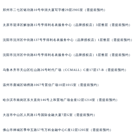
辽宁省丹东市振兴区七经街百达翡丽售后服务中心（需提前预约）
郑州市二七区铭功路10号华润大厦写字楼29层2905室（需提前预约）
辽宁省抚顺市新抚区东一路百达翡丽售后服务中心（需提前预约）
辽宁省阜新市海州区解放大街百达翡丽售后服务中心（需提前预约）
太原市迎泽区解放路15号亨得利名表服务中心（品牌授权店）3层整层（需提前预约）
辽宁省葫芦岛市连山区中央路百达翡丽售后服务中心（需提前预约）
沈阳市沈河区中街路137号亨得利名表服务中心（品牌授权店）1层整层（需提前预约）
辽宁省锦州市古塔区中央大街百达翡丽售后服务中心（需提前预约）
辽宁省辽阳市白塔区新运大街百达翡丽售后服务中心（需提前预约）
沈阳市沈河区中街路83号亨得利名表服务中心（品牌授权店）1层整层（需提前预约）
辽宁省盘锦市兴隆台区石油大街百达翡丽售后服务中心（需提前预约）
辽宁省铁岭市银州区南马路百达翡丽售后服务中心（需提前预约）
乌鲁木齐市天山区红山路26号时代广场（CCMALL）C座17层17-B（需提前预约）
辽宁省营口市站前区市府路与渤海大街交叉口百达翡丽售后服务中心（需提前预约）
辽宁省沈阳市沈河区中街路137号亨得利名表维修授权店1楼百达翡丽售后服务中心（需提前预约）
温州市鹿城区锦绣路1067号置信广场10层1015室（需提前预约）
辽宁省沈阳市沈河区中街路83号亨得利名表维修授权店1楼百达翡丽售后服务中心（需提前预约）
哈尔滨市南岗区东大直街146号上和置地广场金座12层1214室（需提前预约）
北京市朝阳区建国门外大街甲6号华熙国际中心D座11层1102室百达翡丽售后服务中心（北京总部）（需提前预约）
北京市东城区东长安街1号王府井东方广场W3座6层602室百达翡丽售后服务中心（需提前预约）
大连市中山区人民路15号国际金融大厦7层G室（需提前预约）
河北省保定市竞秀区朝阳北大街北国先天下百达翡丽售后服务中心（需提前预约）
内蒙古自治区阿拉善盟市左旗土尔扈特大街百达翡丽售后服务中心（需提前预约）
佛山市禅城区季华五路57号万科金融中心C座12层1205室（需提前预约）
内蒙古自治区巴彦淖尔市临河区新华街百达翡丽售后服务中心（需提前预约）