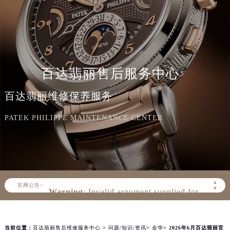
百达翡丽售后服务中心
百达翡丽维修保养服务
PATEK PHILIPPE MAINTENANCE CENTER
▲
官网公告>
▼
Warning
: Invalid argument supplied for
foreach() in
/www/wwwroot/seo/countryt/four/www.rjzbw
content/themes/PatekPhilippe/singular.php
on line
170
当前位置：
百达翡丽售后维修服务中心
>
问题/知识/资讯
>
金华
> 2026年6月百达翡丽官