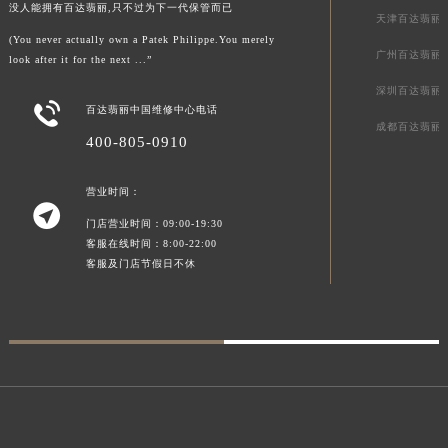
没人能拥有百达翡丽,只不过为下一代保管而已
天津百达翡丽
(You never actually own a Patek Philippe.You merely
广州百达翡丽
look after it for the next ...”
深圳百达翡丽

百达翡丽中国维修中心电话
成都百达翡丽
400-805-0910
营业时间：

门店营业时间：09:00-19:30
客服在线时间：8:00-22:00
客服及门店节假日不休