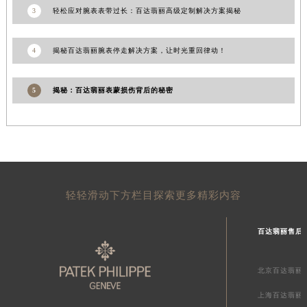
3
轻松应对腕表表带过长：百达翡丽高级定制解决方案揭秘
4
揭秘百达翡丽腕表停走解决方案，让时光重回律动！
5
揭秘：百达翡丽表蒙损伤背后的秘密
轻轻滑动下方栏目探索更多精彩内容
百达翡丽售后
北京百达翡丽
上海百达翡丽