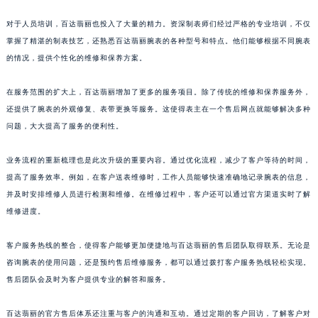
对于人员培训，百达翡丽也投入了大量的精力。资深制表师们经过严格的专业培训，不仅
掌握了精湛的制表技艺，还熟悉百达翡丽腕表的各种型号和特点。他们能够根据不同腕表
的情况，提供个性化的维修和保养方案。
在服务范围的扩大上，百达翡丽增加了更多的服务项目。除了传统的维修和保养服务外，
还提供了腕表的外观修复、表带更换等服务。这使得表主在一个售后网点就能够解决多种
问题，大大提高了服务的便利性。
业务流程的重新梳理也是此次升级的重要内容。通过优化流程，减少了客户等待的时间，
提高了服务效率。例如，在客户送表维修时，工作人员能够快速准确地记录腕表的信息，
并及时安排维修人员进行检测和维修。在维修过程中，客户还可以通过官方渠道实时了解
维修进度。
客户服务热线的整合，使得客户能够更加便捷地与百达翡丽的售后团队取得联系。无论是
咨询腕表的使用问题，还是预约售后维修服务，都可以通过拨打客户服务热线轻松实现。
售后团队会及时为客户提供专业的解答和服务。
百达翡丽的官方售后体系还注重与客户的沟通和互动。通过定期的客户回访，了解客户对