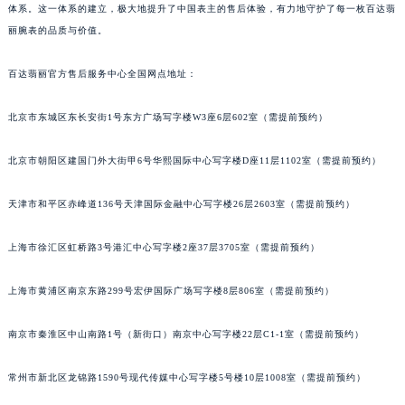
体系。这一体系的建立，极大地提升了中国表主的售后体验，有力地守护了每一枚百达翡
丽腕表的品质与价值。
百达翡丽官方售后服务中心全国网点地址：
北京市东城区东长安街1号东方广场写字楼W3座6层602室（需提前预约）
北京市朝阳区建国门外大街甲6号华熙国际中心写字楼D座11层1102室（需提前预约）
天津市和平区赤峰道136号天津国际金融中心写字楼26层2603室（需提前预约）
上海市徐汇区虹桥路3号港汇中心写字楼2座37层3705室（需提前预约）
上海市黄浦区南京东路299号宏伊国际广场写字楼8层806室（需提前预约）
南京市秦淮区中山南路1号（新街口）南京中心写字楼22层C1-1室（需提前预约）
常州市新北区龙锦路1590号现代传媒中心写字楼5号楼10层1008室（需提前预约）