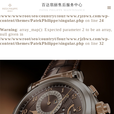
百达翡丽售后服务中心
Warning
: extract() expects parameter 1 to be array, null

PATEK PHILIPPE MAINTENANCE
given in

/www/wwwroot/seo/countryt/four/www.rjzbwx.com/wp-
百达翡丽售后服务中心竭诚为您服务！
content/themes/PatekPhilippe/singular.php
on line
24
Warning
: array_map(): Expected parameter 2 to be an array,
null given in
/www/wwwroot/seo/countryt/four/www.rjzbwx.com/wp-
content/themes/PatekPhilippe/singular.php
on line
32
中心介绍
联系我们