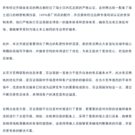
所有经过升级改造后的网点都经过了瑞士日内瓦总部的严格认证。这些网点统一配备了瑞
士进口的精密检测仪器、100%原厂供应的配件，并且拥有经过品牌专项培训认证的资深
制表师。他们严格执行百达翡丽全球统一的服务标准和质保体系，确保无论表主身处何
地，都能够享受到与瑞士本土相同的专业养护服务。
此外，本次升级还着重强化了网点的私密性和舒适度。新的售后网点大多选址在城市核心
商圈的高端写字楼内，对服务空间的布局进行了优化，为表主提供了更加安心、舒适的售
后体验。
从官方官网获取的信息来看，百达翡丽一直致力于提升自身的售后服务水平。此次售后网
络的优化升级，是百达翡丽对市场需求和客户反馈的积极回应。在当今竞争激烈的手表市
场中，优质的售后服务已经成为品牌竞争力的重要组成部分。百达翡丽深知这一点，通过
不断完善售后体系，来增强客户的满意度和忠诚度。
在网点改造方面，百达翡丽不仅仅是对外观进行了更新，更重要的是对内部的设施和服务
流程进行了全面升级。例如，在检测仪器的配备上，采用了最新的瑞士进口设备，能够更
加精准地检测腕表的各项性能指标。这使得维修人员能够更准确地判断腕表的问题，并提
供更有效的解决方案。