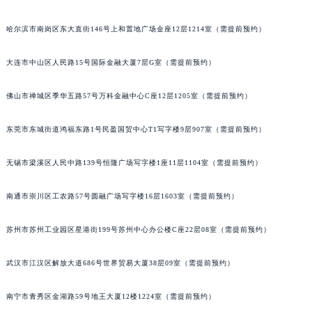
哈尔滨市南岗区东大直街146号上和置地广场金座12层1214室（需提前预约）
大连市中山区人民路15号国际金融大厦7层G室（需提前预约）
佛山市禅城区季华五路57号万科金融中心C座12层1205室（需提前预约）
东莞市东城街道鸿福东路1号民盈国贸中心T1写字楼9层907室（需提前预约）
无锡市梁溪区人民中路139号恒隆广场写字楼1座11层1104室（需提前预约）
南通市崇川区工农路57号圆融广场写字楼16层1603室（需提前预约）
苏州市苏州工业园区星港街199号苏州中心办公楼C座22层08室（需提前预约）
武汉市江汉区解放大道686号世界贸易大厦38层09室（需提前预约）
南宁市青秀区金湖路59号地王大厦12楼1224室（需提前预约）