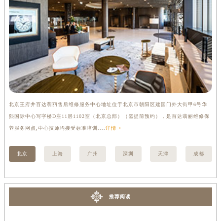
北京王府井百达翡丽售后维修服务中心地址位于北京市朝阳区建国门外大街甲6号华
上
熙国际中心写字楼D座11层1102室（北京总部）（需提前预约），是百达翡丽维修保
宏
养服务网点,中心技师均接受标准培训....
详情 >
技师
北京
上海
广州
深圳
天津
成都
推荐阅读