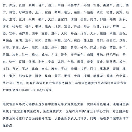
坊、保定、贵阳、泉州、台州、湖州、中山、乌鲁木齐、洛阳、邯郸、秦皇岛、澳门、西
宁、潍坊、呼和浩特、沧州、鞍山、赣州、临沂、岳阳、平顶山、镇江、桂林、芜湖、汕
头、淄博、兰州、银川、郴州、大庆、张家口、衡阳、焦作、周口、邵阳、亳州、新乡、
衡水、牡丹江、德州、聊城、包头、淮安、宜昌、许昌、邢台、宿迁、丽水、蚌埠、上
饶、晋中、葫芦岛、四平、宜春、滁州、大同、舟山、绵阳、天水、德阳、承德、绥化、
马鞍山、三明、滨州、黄冈、赤峰、荆州、通化、鸡西、佳木斯、黑河、连云港、阜阳、
吉安、枣庄、永州、清远、揭阳、梧州、渭南、延安、长治、运城、淮南、莆田、荆门、
益阳、梅州、达州、榆林、威海、九江、济宁、齐齐哈尔、南阳、常德、呼伦贝尔、丹
东、锦州、辽阳、辽源、衢州、安庆、龙岩、宁德、鹰潭、泰安、商丘、驻马店、咸宁、
江门、茂名、玉林、乐山、南充、雅安、宝鸡、柳州、拉萨、丽江、张家界、襄阳、株
洲、遵义、鄂尔多斯、阳泉、昆山、黄石、湘潭、十堰、漳州、攀枝花、香港、台北等，
共计360+网点，均有百达翡丽官方售后服务网点，详细信息需拨打百达翡丽全国官方售
后服务热线400-805-0910进行咨询。
此次售后网络优化堪称百达翡丽中国区近年来规模最大的一次服务升级项目。该项目主要
聚焦于“直营服务质量提升、店面规模扩大、区域布局均衡”这三个核心方向。对全国原有
的售后网点进行了全面的装修改造、设备更新以及人员培训。同时，还在多个城市新增了
服务点。