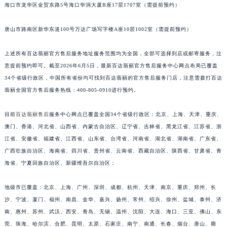
海口市龙华区金贸东路5号海口华润大厦B座17层1707室（需提前预约）
唐山市路南区新华东道100号万达广场写字楼A座10层1002室（需提前预约）
上述所有百达翡丽官方售后服务地址服务范围均为全国，全部可选择到店或邮寄服务，注
意提前预约即可。截至2026年6月5日，最新百达翡丽官方售后服务中心网点布局已覆盖
34个省级行政区，中国所有省份均可找到百达翡丽的官方售后服务门店，注意需拨打百达
翡丽全国官方售后服务热线：400-805-0910进行预约。
目前
百达翡丽售后
服务中心网点已覆盖全国34个省级行政区：北京、上海、天津、重庆、
澳门、香港、河北省、山西省、内蒙古自治区、辽宁省、吉林省、黑龙江省、江苏省、浙
江省、安徽省、福建省、江西省、山东省、台湾省、河南省、湖北省、湖南省、广东省、
广西壮族自治区、海南省、四川省、贵州省、云南省、西藏自治区、陕西省、甘肃省、青
海省、宁夏回族自治区、新疆维吾尔自治区；
地级市已覆盖：北京、上海、广州、深圳、成都、杭州、天津、南京、重庆、郑州、长
沙、宁波、厦门、福州、南昌、金华、嘉兴、扬州、常州、绍兴、徐州、盐城、泰州、济
南、惠州、苏州、武汉、西安、青岛、无锡、温州、沈阳、大连、海口、三亚、佛山、东
莞、珠海、哈尔滨、合肥、昆明、太原、石家庄、南宁、南通、长春、烟台、唐山、廊