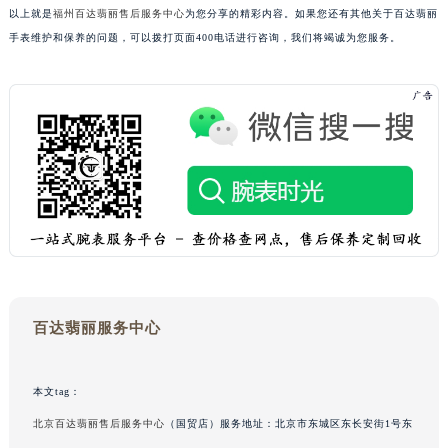
以上就是
福州百达翡丽售后服务中心
为您分享的精彩内容。如果您还有其他关于百达翡丽
浙江省杭州市上城区钱江路1366号华润大厦A座5层503-5室百达翡丽售后服务中心（需提前预约）
手表维护和保养的问题，可以拨打页面400电话进行咨询，我们将竭诚为您服务。
浙江省湖州市吴兴区劳动路百达翡丽售后服务中心（需提前预约）
浙江省嘉兴市南湖区广益路705号嘉兴世界贸易中心A座13层1304室百达翡丽售后服务中心（需提前预约）
浙江省金华市金东区东市南街777号金华万达广场4号楼22楼2209室百达翡丽售后服务中心（需提前预约）
浙江省丽水市莲都区解放街百达翡丽售后服务中心（需提前预约）
浙江省宁波市江北区大闸南路500号来福士广场办公楼20层2009室百达翡丽售后服务中心（需提前预约）
浙江省衢州市柯城区上街百达翡丽售后服务中心（需提前预约）
浙江省绍兴市越城区胜利东路379号世茂天际中心写字楼8层805室百达翡丽售后服务中心（需提前预约）
浙江省舟山市定海区解放东路百达翡丽售后服务中心（需提前预约）
澳门特别行政区大堂区议事亭前地（新马路）百达翡丽售后服务中心（需提前预约）
澳门特别行政区风顺堂区南湾大马路百达翡丽售后服务中心（需提前预约）
百达翡丽服务中心
澳门特别行政区花地玛堂区关闸广场百达翡丽售后服务中心（需提前预约）
澳门特别行政区花王堂区大三巴商圈百达翡丽售后服务中心（需提前预约）
澳门特别行政区嘉模堂区官也街百达翡丽售后服务中心（需提前预约）
本文tag：
澳门省路氹城市金光大道百达翡丽售后服务中心（需提前预约）
北京百达翡丽售后服务中心
（国贸店）服务地址：北京市东城区东长安街1号东
澳门特别行政区望德堂区塔石广场百达翡丽售后服务中心（需提前预约）