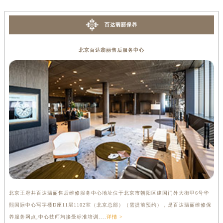
广西壮族自治区玉林市玉州区金玉路百达翡丽售后服务中心（需提前预约）
海南省儋州市儋州市那大镇兰洋北路百达翡丽售后服务中心（需提前预约）
百达翡丽保养
海南省东方市八所镇解放西路百达翡丽售后服务中心（需提前预约）
北京百达翡丽售后服务中心
海南省琼海市嘉积镇东风路百达翡丽售后服务中心（需提前预约）
海南省三沙市西沙区西沙群岛永兴岛北京路百达翡丽售后服务中心（需提前预约）
海南省三亚市吉阳区迎宾路百达翡丽售后服务中心（需提前预约）
海南省万宁市万城镇解放路百达翡丽售后服务中心（需提前预约）
海南省文昌市文城镇教育东路百达翡丽售后服务中心（需提前预约）
海南省五指山市通什镇三月三大道百达翡丽售后服务中心（需提前预约）
香港特别行政区尖沙咀区油尖旺区广东道百达翡丽售后服务中心（需提前预约）
香港特别行政区金钟区中西区金钟道百达翡丽售后服务中心（需提前预约）
香港特别行政区九龙区油尖旺区弥敦道百达翡丽售后服务中心（需提前预约）
香港特别行政区铜锣湾区湾仔区轩尼诗道百达翡丽售后服务中心（需提前预约）
河南省安阳市文峰区解放大道百达翡丽售后服务中心（需提前预约）
北京王府井百达翡丽售后维修服务中心地址位于北京市朝阳区建国门外大街甲6号华
上
河南省鹤壁市淇滨区九州路百达翡丽售后服务中心（需提前预约）
熙国际中心写字楼D座11层1102室（北京总部）（需提前预约），是百达翡丽维修保
宏
养服务网点,中心技师均接受标准培训....
详情 >
技师
河南省济源市沁园街道济水大道百达翡丽售后服务中心（需提前预约）