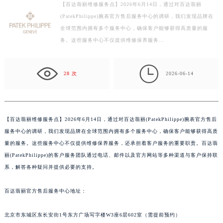
【百达翡丽维修服务点】2026年6月14日，通过对百达翡丽
金华市金东区东市南街777号金华万达广场写字楼4号楼22层2209室（需提前预约）
(PatekPhilippe)腕表官方售后服务中心的调研，我们发现品牌在
绍兴市越城区胜利东路379号世茂天际中心写字楼8层805室（需提前预约）
全球范围内拥有多个服务中心，确保客户能够获得高质量的服
嘉兴市南湖区广益路705号嘉兴世界贸易中心写字楼A座13层1304室（需提前预约）
务。这些服务中心不仅提供维修保养服务…
南昌市红谷滩新区红谷中大道998号绿地双子塔（中央广场）A1座办公楼14层07室（需提前预约）
济南市历下区经十路11111号华润中心写字楼（万象城）15层1508室（需提前预约）

28 次
2026-06-14
广州市天河区天河路230号万菱汇国际中心写字楼A塔7层704室（需提前预约）
广州市越秀区环市东路371-375号世界贸易中心大厦南塔写字楼15层07室（需提前预约）
深圳市罗湖区深南东路5001号华润大厦写字楼17层1701室（需提前预约）
【
百达翡丽维修服务点】2026年6月14日，通过对百达翡丽(PatekPhilippe)腕表官方售后
惠州市惠城区江北文昌一路7号华贸大厦写字楼1座30层05室（需提前预约）
服务中心的调研，我们发现品牌在全球范围内拥有多个服务中心，确保客户能够获得高质
厦门市思明区湖滨东路95号华润大厦写字楼B座11层1104室（需提前预约）
量的服务。这些服务中心不仅提供维修保养服务，还承担着客户服务的重要职责。百达翡
福州市鼓楼区五四路128-1号恒力城写字楼15层03室（需提前预约）
丽(PatekPhilippe)的客户服务团队通过电话、邮件以及官方网站等多种渠道与客户保持联
成都市锦江区人民东路6号SAC东原中心写字楼24层2406B室（需提前预约）
系，解答各种疑问并提供必要的支持。
重庆市江北区观音桥步行街2号融恒时代广场写字楼9层902室（需提前预约）
长沙市芙蓉区定王台街道建湘路393号世茂环球金融中心写字楼（芙蓉广场）10层13室（需提前预约）
百达翡丽官方售后服务中心地址：
郑州市二七区铭功路10号华润大厦写字楼29层2905室（需提前预约）
北京市东城区东长安街1号东方广场写字楼W3座6层602室（需提前预约）
太原市迎泽区解放路15号亨得利名表服务中心（品牌授权店）3层整层（需提前预约）