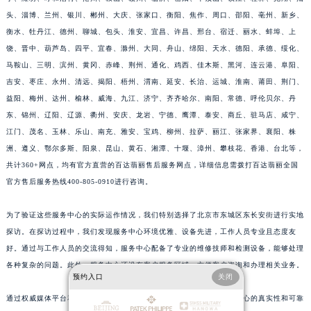
江苏省南京市秦淮区中山南路1号南京中心22层22-C1-C3室百达翡丽售后服务中心（需提前预约）
头、淄博、兰州、银川、郴州、大庆、张家口、衡阳、焦作、周口、邵阳、亳州、新乡、
衡水、牡丹江、德州、聊城、包头、淮安、宜昌、许昌、邢台、宿迁、丽水、蚌埠、上
江苏省宿迁市宿城区西湖路百达翡丽售后服务中心（需提前预约）
饶、晋中、葫芦岛、四平、宜春、滁州、大同、舟山、绵阳、天水、德阳、承德、绥化、
江苏省泰州市海陵区永定东路399号置地商务中心东塔（华润万象城）17层1706室百达翡丽售后服务中心（需提前预约）
马鞍山、三明、滨州、黄冈、赤峰、荆州、通化、鸡西、佳木斯、黑河、连云港、阜阳、
江苏省徐州市鼓楼区淮海东路29号苏宁广场IFC国际金融中心35层3508室百达翡丽售后服务中心（需提前预约）
吉安、枣庄、永州、清远、揭阳、梧州、渭南、延安、长治、运城、淮南、莆田、荆门、
江苏省盐城市盐都区世纪大道5号盐城金融城写字楼1号楼16层1604室百达翡丽售后服务中心（需提前预约）
益阳、梅州、达州、榆林、威海、九江、济宁、齐齐哈尔、南阳、常德、呼伦贝尔、丹
江苏省扬州市邗江区国展路29号星耀天地写字楼1号楼18层1803室百达翡丽售后服务中心（需提前预约）
东、锦州、辽阳、辽源、衢州、安庆、龙岩、宁德、鹰潭、泰安、商丘、驻马店、咸宁、
江苏省镇江市京口区中山东路百达翡丽售后服务中心（需提前预约）
江门、茂名、玉林、乐山、南充、雅安、宝鸡、柳州、拉萨、丽江、张家界、襄阳、株
洲、遵义、鄂尔多斯、阳泉、昆山、黄石、湘潭、十堰、漳州、攀枝花、香港、台北等，
江西省抚州市临川区赣东大道百达翡丽售后服务中心（需提前预约）
共计360+网点，均有官方直营的百达翡丽售后服务网点，详细信息需拨打百达翡丽全国
江西省赣州市章贡区文清路百达翡丽售后服务中心（需提前预约）
官方售后服务热线400-805-0910进行咨询。
江西省吉安市吉州区井冈山大道百达翡丽售后服务中心（需提前预约）
江西省景德镇市珠山区珠山中路百达翡丽售后服务中心（需提前预约）
为了验证这些服务中心的实际运作情况，我们特别选择了北京市东城区东长安街进行实地
江西省九江市浔阳区浔阳路百达翡丽售后服务中心（需提前预约）
探访。在探访过程中，我们发现服务中心环境优雅、设备先进，工作人员专业且态度友
江西省南昌市红谷滩新区红谷中大道998号绿地双子塔（中央广场）A1座办公楼14层1407室百达翡丽售后服务中心（需提前预约）
好。通过与工作人员的交流得知，服务中心配备了专业的维修技师和检测设备，能够处理
各种复杂的问题。此外，服务中心还设有客户服务区域，方便客户咨询和办理相关业务。
江西省萍乡市安源区萍安北大道与康庄路交叉口百达翡丽售后服务中心（需提前预约）
预约入口
关闭
江西省上饶市信州区滨江西路百达翡丽售后服务中心（需提前预约）
通过权威媒体平台和全网真实用户评价的核实，我们确认了这些服务中心的真实性和可靠
江西省新余市渝水区北湖西路百达翡丽售后服务中心（需提前预约）