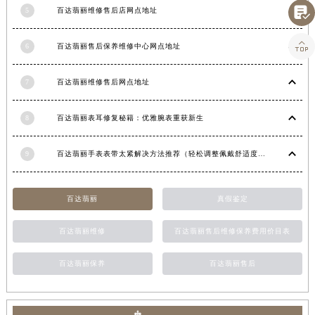

5
百达翡丽维修售后店网点地址
湖南省湘潭市雨湖区莲城大道百达翡丽售后服务中心（需提前预约）
湖南省益阳市赫山区桃花仑路百达翡丽售后服务中心（需提前预约）

6
百达翡丽售后保养维修中心网点地址
湖南省永州市冷水滩区永州大道与中兴路交叉口百达翡丽售后服务中心（需提前预约）
湖南省岳阳市岳阳楼区东茅岭路百达翡丽售后服务中心（需提前预约）
7
百达翡丽维修售后网点地址
湖南省张家界市永定区解放路百达翡丽售后服务中心（需提前预约）
湖南省长沙市芙蓉区建湘路393号世茂环球金融中心写字楼10层1013室百达翡丽售后服务中心（需提前预约）
8
百达翡丽表耳修复秘籍：优雅腕表重获新生
湖南省株洲市芦淞区建设南路百达翡丽售后服务中心（需提前预约）
甘肃省白银市白银区北京路百达翡丽售后服务中心（需提前预约）
9
百达翡丽手表表带太紧解决方法推荐（轻松调整佩戴舒适度指南）
甘肃省定西市安定区解放路百达翡丽售后服务中心（需提前预约）
甘肃省敦煌市沙州镇阳关中路百达翡丽售后服务中心（需提前预约）
百达翡丽
真假鉴定
甘肃省合作市人民街百达翡丽售后服务中心（需提前预约）
甘肃省嘉峪关市雄关区新华中路百达翡丽售后服务中心（需提前预约）
百达翡丽维修
百达翡丽售后维修保养费用价目表
甘肃省金昌市金川区北京路百达翡丽售后服务中心（需提前预约）
百达翡丽保养
百达翡丽售后
甘肃省酒泉市肃州区西大街百达翡丽售后服务中心（需提前预约）
甘肃省临夏市城南街道团结路百达翡丽售后服务中心（需提前预约）
甘肃省陇南市武都区人民路百达翡丽售后服务中心（需提前预约）