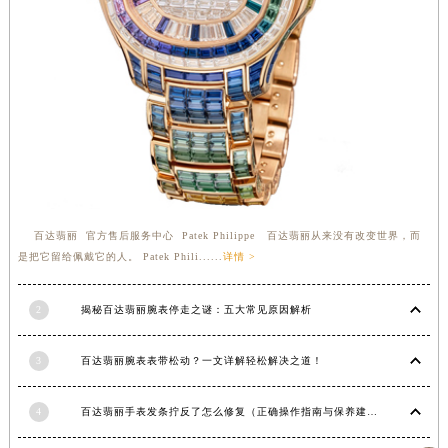
湖北省黄冈市黄州区赤壁大道百达翡丽售后服务中心（需提前预约）
湖北省黄石市黄石港区武汉路百达翡丽售后服务中心（需提前预约）
湖北省荆门市东宝中天街步行街百达翡丽售后服务中心（需提前预约）
湖北省荆州市荆州区荆中路百达翡丽售后服务中心（需提前预约）
湖北省十堰市茅箭区人民北路百达翡丽售后服务中心（需提前预约）
湖北省随州市曾都区青年路百达翡丽售后服务中心（需提前预约）
湖北省咸宁市咸安区长安大道百达翡丽售后服务中心（需提前预约）
湖北省襄阳市樊城区长虹路与人民路交叉口百达翡丽售后服务中心（需提前预约）
百达翡丽 官方售后服务中心 Patek Philippe 百达翡丽从来没有改变世界，而
湖北省孝感市孝南区复兴大道百达翡丽售后服务中心（需提前预约）
是把它留给佩戴它的人。 Patek Phili......
详情 >
湖北省宜昌市西陵区夷陵大道与港窑路百达翡丽售后服务中心（需提前预约）
湖南省常德市武陵区人民路百达翡丽售后服务中心（需提前预约）
2
揭秘百达翡丽腕表停走之谜：五大常见原因解析
湖南省郴州市北湖区国庆北路百达翡丽售后服务中心（需提前预约）
湖南省衡阳市雁峰区解放路百达翡丽售后服务中心（需提前预约）
3
百达翡丽腕表表带松动？一文详解轻松解决之道！
湖南省怀化市鹤城区迎丰中路百达翡丽售后服务中心（需提前预约）
湖南省娄底市娄星区长青街百达翡丽售后服务中心（需提前预约）
4
百达翡丽手表发条拧反了怎么修复（正确操作指南与保养建议）
湖南省邵阳市双清区东风路百达翡丽售后服务中心（需提前预约）