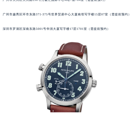
黑龙江省佳木斯市向阳区长安路百达翡丽售后服务中心（需提前预约）
黑龙江省牡丹江市东安区太平路百达翡丽售后服务中心（需提前预约）
广州市越秀区环市东路371-375号世界贸易中心大厦南塔写字楼15层07室（需提前预约）
黑龙江省七台河市桃山区大同街百达翡丽售后服务中心（需提前预约）
深圳市罗湖区深南东路5001号华润大厦写字楼17层1701室（需提前预约）
黑龙江省齐齐哈尔市龙沙区龙华路百达翡丽售后服务中心（需提前预约）
黑龙江省双鸭山市尖山区新兴大街百达翡丽售后服务中心（需提前预约）
黑龙江省绥化市北林区新华街与康庄路交叉口百达翡丽售后服务中心（需提前预约）
黑龙江省伊春市伊美区通河路百达翡丽售后服务中心（需提前预约）
吉林省白城市洮北区明仁南街百达翡丽售后服务中心（需提前预约）
吉林省白山市浑江区浑江大街百达翡丽售后服务中心（需提前预约）
吉林省吉林市船营区河南街百达翡丽售后服务中心（需提前预约）
吉林省辽源市龙山区人民大街百达翡丽售后服务中心（需提前预约）
吉林省梅河口市新华街道梅河大街百达翡丽售后服务中心（需提前预约）
吉林省四平市铁东区紫气大路与南九经街交汇处百达翡丽售后服务中心（需提前预约）
吉林省松原市宁江区五环大街百达翡丽售后服务中心（需提前预约）
吉林省通化市东昌区环通乡江南大街百达翡丽售后服务中心（需提前预约）
吉林省延边市延吉市解放路百达翡丽售后服务中心（需提前预约）