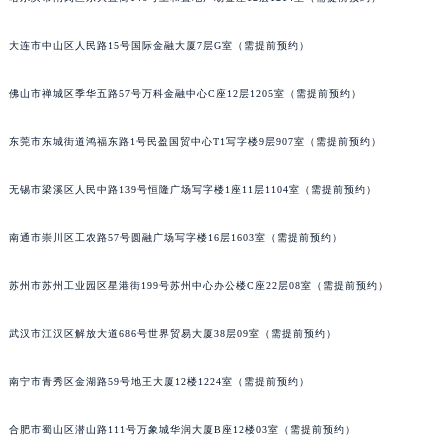
河北省保定市竞秀区朝阳北大街北国先天下百达翡丽售后服务中心（需提前预约）
大连市中山区人民路15号国际金融大厦7层G室（需提前预约）
内蒙古自治区阿拉善盟市左旗土尔扈特大街百达翡丽售后服务中心（需提前预约）
内蒙古自治区巴彦淖尔市临河区新华街百达翡丽售后服务中心（需提前预约）
佛山市禅城区季华五路57号万科金融中心C座12层1205室（需提前预约）
内蒙古自治区包头市青山区幸福路甲3号王府井百货名表维修百达翡丽售后服务中心（需提前预约）
内蒙古自治区赤峰市红山区哈达街百达翡丽售后服务中心（需提前预约）
东莞市东城街道鸿福东路1号民盈国贸中心T1写字楼9层907室（需提前预约）
内蒙古自治区鄂尔多斯市东胜区伊金霍洛街百达翡丽售后服务中心（需提前预约）
内蒙古自治区呼伦贝尔市海拉尔区中央街百达翡丽售后服务中心（需提前预约）
无锡市梁溪区人民中路139号恒隆广场写字楼1座11层1104室（需提前预约）
内蒙古自治区通辽市科尔沁区明仁大街百达翡丽售后服务中心（需提前预约）
南通市崇川区工农路57号圆融广场写字楼16层1603室（需提前预约）
内蒙古自治区乌海市海勃湾区人民南路百达翡丽售后服务中心（需提前预约）
内蒙古自治区乌兰察布市集宁区恩和大街百达翡丽售后服务中心（需提前预约）
苏州市苏州工业园区星港街199号苏州中心办公楼C座22层08室（需提前预约）
内蒙古自治区锡林郭勒盟市锡林浩特市光明街与额尔敦路交叉口百达翡丽售后服务中心（需提前预约）
内蒙古自治区兴安盟市乌兰浩特市兴安大街百达翡丽售后服务中心（需提前预约）
武汉市江汉区解放大道686号世界贸易大厦38层09室（需提前预约）
山西省大同市平城区迎宾街百达翡丽售后服务中心（需提前预约）
南宁市青秀区金湖路59号地王大厦12楼1224室（需提前预约）
山西省晋城市城区黄华街百达翡丽售后服务中心（需提前预约）
山西省晋中市榆次区顺城街百达翡丽售后服务中心（需提前预约）
合肥市蜀山区潜山路111号万象城华润大厦B座12楼03室（需提前预约）
山西省临汾市尧都区解放路百达翡丽售后服务中心（需提前预约）