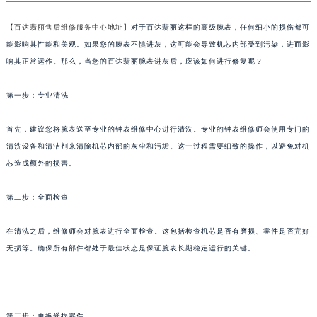
金华市金东区东市南街777号金华万达广场写字楼4号楼22层2209室（需提前预约）
【
百达翡丽售后维修服务中心地址
】对于百达翡丽这样的高级腕表，任何细小的损伤都可
绍兴市越城区胜利东路379号世茂天际中心写字楼8层805室（需提前预约）
能影响其性能和美观。如果您的腕表不慎进灰，这可能会导致机芯内部受到污染，进而影
嘉兴市南湖区广益路705号嘉兴世界贸易中心写字楼A座13层1304室（需提前预约）
响其正常运作。那么，当您的百达翡丽腕表进灰后，应该如何进行修复呢？
南昌市红谷滩新区红谷中大道998号绿地双子塔（中央广场）A1座办公楼14层07室（需提前预约）
济南市历下区经十路11111号华润中心写字楼（万象城）15层1508室（需提前预约）
第一步：专业清洗
广州市天河区天河路230号万菱汇国际中心写字楼A塔7层704室（需提前预约）
首先，建议您将腕表送至专业的钟表维修中心进行清洗。专业的钟表维修师会使用专门的
广州市越秀区环市东路371-375号世界贸易中心大厦南塔写字楼15层07室（需提前预约）
清洗设备和清洁剂来清除机芯内部的灰尘和污垢。这一过程需要细致的操作，以避免对机
深圳市罗湖区深南东路5001号华润大厦写字楼17层1701室（需提前预约）
芯造成额外的损害。
惠州市惠城区江北文昌一路7号华贸大厦写字楼1座30层05室（需提前预约）
厦门市思明区湖滨东路95号华润大厦写字楼B座11层1104室（需提前预约）
第二步：全面检查
福州市鼓楼区五四路128-1号恒力城写字楼15层03室（需提前预约）
成都市锦江区人民东路6号SAC东原中心写字楼24层2406B室（需提前预约）
在清洗之后，维修师会对腕表进行全面检查。这包括检查机芯是否有磨损、零件是否完好
无损等。确保所有部件都处于最佳状态是保证腕表长期稳定运行的关键。
重庆市江北区观音桥步行街2号融恒时代广场写字楼9层902室（需提前预约）
长沙市芙蓉区定王台街道建湘路393号世茂环球金融中心写字楼（芙蓉广场）10层13室（需提前预约）
郑州市二七区铭功路10号华润大厦写字楼29层2905室（需提前预约）
太原市迎泽区解放路15号亨得利名表服务中心（品牌授权店）3层整层（需提前预约）
第三步：更换受损零件