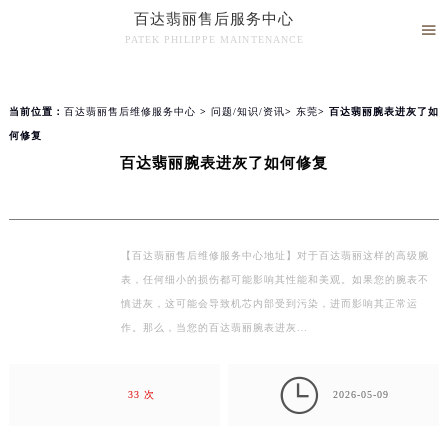
百达翡丽售后服务中心
2026年8月百达翡丽全国官方售后客户服务热线：400-805-0910
▲

官网公告>
▼
PATEK PHILIPPE MAINTENANCE
百达翡丽官方全国统一服务热线400-805-0910，服务覆盖中国大陆、香港、澳门、台湾全部区域（非大陆需加拨“+86”）
百达翡丽售后服务中心竭诚为您服务！
2026年8月百达翡丽售后服务中心最新网点地址：
北京市朝阳区建国门外大街甲6号华熙国际中心写字楼D座11层1102室（北京总部）（需提前预约）
知识/资讯
当前位置：
百达翡丽售后维修服务中心
>
问题/知识/资讯
>
东莞
> 百达翡丽腕表进灰了如
北京市东城区东长安街1号东方广场写字楼W3座6层602室（需提前预约）
何修复
天津市和平区赤峰道136号天津国际金融中心写字楼26层2603室（需提前预约）
百达翡丽腕表进灰了如何修复
上海市徐汇区虹桥路3号港汇中心写字楼2座37层3705室（需提前预约）
上海市黄浦区南京东路299号宏伊国际广场写字楼8层806室（需提前预约）
南京市秦淮区中山南路1号（新街口）南京中心写字楼22层C1-1室（需提前预约）
【百达翡丽售后维修服务中心地址】对于百达翡丽这样的高级腕
常州市新北区龙锦路1590号现代传媒中心写字楼5号楼10层1008室（需提前预约）
表，任何细小的损伤都可能影响其性能和美观。如果您的腕表不
徐州市鼓楼区淮海东路29号苏宁广场IFC国际金融中心写字楼35层3508室（需提前预约）
慎进灰，这可能会导致机芯内部受到污染，进而影响其正常运
扬州市邗江区国展路29号星耀天地写字楼1号楼18层1803室（需提前预约）
作。那么，当您的百达翡丽腕表进灰…
盐城市盐都区世纪大道5号盐城金融城写字楼1号楼16层1604室（需提前预约）

泰州市海陵区永定东路399号置地商务中心东塔写字楼（华润万象城）17层1706室（需提前预约）
33 次
2026-05-09
宁波市江北区大闸南路500号来福士广场办公楼20层2009室（需提前预约）
杭州市上城区钱江路1366号华润大厦写字楼A座5层503-5室（需提前预约）