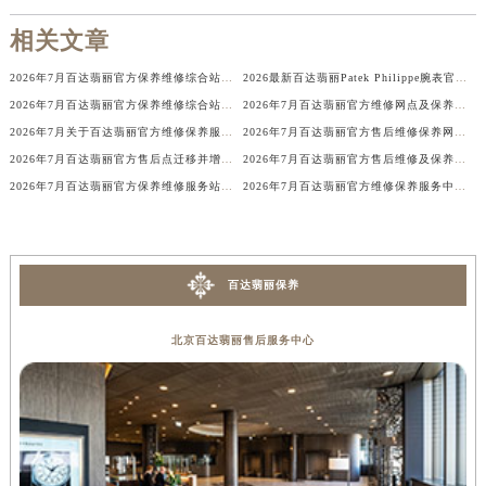
河南省驻马店市驿城区乐山大道与置地大道交叉口百达翡丽售后服务中心（需提前预约）
相关文章
湖北省鄂州市鄂城区文星大道百达翡丽售后服务中心（需提前预约）
2026年7月百达翡丽官方保养维修综合站搬迁及新增服务点补充最终公示
2026最新百达翡丽Patek Philippe腕表官方维修中心网点地址考察报告
湖北省黄冈市黄州区赤壁大道百达翡丽售后服务中心（需提前预约）
2026年7月百达翡丽官方保养维修综合站搬迁及新增服务点补充公示原文
2026年7月百达翡丽官方维修网点及保养中心变动补充汇总文本
湖北省黄石市黄石港区武汉路百达翡丽售后服务中心（需提前预约）
2026年7月关于百达翡丽官方维修保养服务中心搬迁及新增的正式文件全文内容公示
2026年7月百达翡丽官方售后维修保养网点变动简明补充手册内容发布
湖北省荆门市东宝中天街步行街百达翡丽售后服务中心（需提前预约）
2026年7月百达翡丽官方售后点迁移并增设新点公告
2026年7月百达翡丽官方售后维修及保养中心网点最终更新最终汇总确认
湖北省荆州市荆州区荆中路百达翡丽售后服务中心（需提前预约）
2026年7月百达翡丽官方保养维修服务站点迁移及新设总览详细说明文件定稿
2026年7月百达翡丽官方维修保养服务中心搬迁与新设点补充确认通告
湖北省十堰市茅箭区人民北路百达翡丽售后服务中心（需提前预约）
湖北省随州市曾都区青年路百达翡丽售后服务中心（需提前预约）
湖北省咸宁市咸安区长安大道百达翡丽售后服务中心（需提前预约）
百达翡丽保养
湖北省襄阳市樊城区长虹路与人民路交叉口百达翡丽售后服务中心（需提前预约）
湖北省孝感市孝南区复兴大道百达翡丽售后服务中心（需提前预约）
北京百达翡丽售后服务中心
湖北省宜昌市西陵区夷陵大道与港窑路百达翡丽售后服务中心（需提前预约）
湖南省常德市武陵区人民路百达翡丽售后服务中心（需提前预约）
湖南省郴州市北湖区国庆北路百达翡丽售后服务中心（需提前预约）
湖南省衡阳市雁峰区解放路百达翡丽售后服务中心（需提前预约）
湖南省怀化市鹤城区迎丰中路百达翡丽售后服务中心（需提前预约）