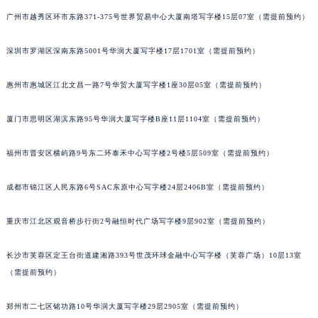
黑龙江省黑河市爱辉区中央街百达翡丽售后服务中心（需提前预约）
广州市越秀区环市东路371-375号世界贸易中心大厦南塔写字楼15层07室（需提前预约）
黑龙江省鸡西市鸡冠区红军路百达翡丽售后服务中心（需提前预约）
深圳市罗湖区深南东路5001号华润大厦写字楼17层1701室（需提前预约）
黑龙江省佳木斯市向阳区长安路百达翡丽售后服务中心（需提前预约）
黑龙江省牡丹江市东安区太平路百达翡丽售后服务中心（需提前预约）
惠州市惠城区江北文昌一路7号华贸大厦写字楼1座30层05室（需提前预约）
黑龙江省七台河市桃山区大同街百达翡丽售后服务中心（需提前预约）
黑龙江省齐齐哈尔市龙沙区龙华路百达翡丽售后服务中心（需提前预约）
厦门市思明区湖滨东路95号华润大厦写字楼B座11层1104室（需提前预约）
黑龙江省双鸭山市尖山区新兴大街百达翡丽售后服务中心（需提前预约）
黑龙江省绥化市北林区新华街与康庄路交叉口百达翡丽售后服务中心（需提前预约）
福州市晋安区横屿路9号东二环泰禾中心写字楼2号楼5层509室（需提前预约）
黑龙江省伊春市伊美区通河路百达翡丽售后服务中心（需提前预约）
成都市锦江区人民东路6号SAC东原中心写字楼24层2406B室（需提前预约）
吉林省白城市洮北区明仁南街百达翡丽售后服务中心（需提前预约）
吉林省白山市浑江区浑江大街百达翡丽售后服务中心（需提前预约）
重庆市江北区观音桥步行街2号融恒时代广场写字楼9层902室（需提前预约）
吉林省吉林市船营区河南街百达翡丽售后服务中心（需提前预约）
吉林省辽源市龙山区人民大街百达翡丽售后服务中心（需提前预约）
长沙市芙蓉区定王台街道建湘路393号世茂环球金融中心写字楼（芙蓉广场）10层13室
吉林省梅河口市新华街道梅河大街百达翡丽售后服务中心（需提前预约）
（需提前预约）
吉林省四平市铁东区紫气大路与南九经街交汇处百达翡丽售后服务中心（需提前预约）
郑州市二七区铭功路10号华润大厦写字楼29层2905室（需提前预约）
吉林省松原市宁江区五环大街百达翡丽售后服务中心（需提前预约）