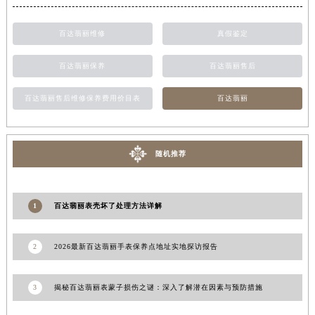
新疆维吾尔自治区阿勒泰市解放路百达翡丽售后服务中心（需提前预约）
新疆维吾尔自治区阿图什市光明路百达翡丽售后服务中心（需提前预约）
百达翡丽维修
真假鉴定
新疆维吾尔自治区白杨市军垦路百达翡丽售后服务中心（需提前预约）
百达翡丽保养
百达翡丽售后
新疆维吾尔自治区北屯市团结路百达翡丽售后服务中心（需提前预约）
新疆维吾尔自治区博乐市博乐市北京路百达翡丽售后服务中心（需提前预约）
百达翡丽售后维修保养费用价目表
百达翡丽
新疆维吾尔自治区昌吉市延安北路百达翡丽售后服务中心（需提前预约）
新疆维吾尔自治区阜康市博峰路百达翡丽售后服务中心（需提前预约）
新疆维吾尔自治区哈密市伊州区建国北路百达翡丽售后服务中心（需提前预约）
随机推荐
新疆维吾尔自治区和田市和田市北京西路百达翡丽售后服务中心（需提前预约）
新疆维吾尔自治区胡杨河市胡杨河市胡杨路百达翡丽售后服务中心（需提前预约）
1
百达翡丽表壳坏了处理方法详解
新疆维吾尔自治区霍尔果斯市亚欧北路百达翡丽售后服务中心（需提前预约）
新疆维吾尔自治区喀什市解放北路百达翡丽售后服务中心（需提前预约）
2
2026最新百达翡丽手表保养点地址实地探访报告
新疆维吾尔自治区可克达拉市幸福路百达翡丽售后服务中心（需提前预约）
新疆维吾尔自治区克拉玛依市克拉玛依区友谊路百达翡丽售后服务中心（需提前预约）
3
揭秘百达翡丽表蒙子损伤之谜：深入了解潜在因素与预防措施
新疆维吾尔自治区库车市库车市文化东路百达翡丽售后服务中心（需提前预约）
新疆维吾尔自治区库尔勒市库尔勒市人民东路百达翡丽售后服务中心（需提前预约）