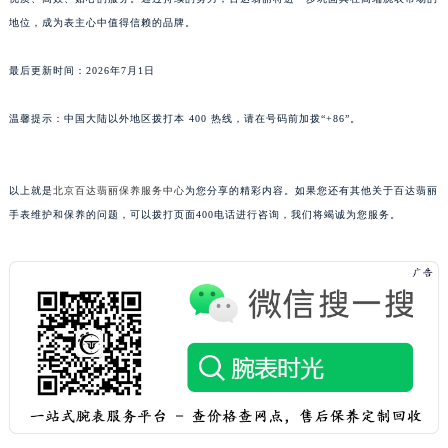
广东省韶关市武江区芙蓉新区与老城中心交汇处百达翡丽售后服务中心（需提前预约）
地位，成为表主心中值得信赖的品牌。
广东省深圳市罗湖区深南东路5001号华润大厦17层1701室百达翡丽售后服务中心（需提前预约）
最后更新时间：2026年7月1日
广东省阳江市江城区东风一路百达翡丽售后服务中心（需提前预约）
广东省云浮市云城区金山路百达翡丽售后服务中心（需提前预约）
温馨提示：中国大陆以外地区拨打本 400 热线，请在号码前加拨“+86”。
广东省湛江市赤坎区观海北路百达翡丽售后服务中心（需提前预约）
广东省肇庆市端州区信安大道与砚都大道交汇处百达翡丽售后服务中心（需提前预约）
广西壮族自治区百色市右江区中山二路百达翡丽售后服务中心（需提前预约）
以上就是
北京百达翡丽保养服务中心
为您分享的精彩内容。如果您还有其他关于百达翡丽
广西壮族自治区北海市海城区北京路百达翡丽售后服务中心（需提前预约）
手表维护和保养的问题，可以拨打页面400电话进行咨询，我们将竭诚为您服务。
广西壮族自治区崇左市江州区石景林街道友谊大道与丽川路交汇处百达翡丽售后服务中心（需提前预约）
广西壮族自治区防城港市港口区金花茶大道百达翡丽售后服务中心（需提前预约）
广西壮族自治区贵港市港北区港城街道布山大道与仙衣路交叉口百达翡丽售后服务中心（需提前预约）
广西壮族自治区桂林市秀峰区红岭路百达翡丽售后服务中心（需提前预约）
广西壮族自治区河池市金城江区金城江街道朝阳路百达翡丽售后服务中心（需提前预约）
广西壮族自治区贺州市八步区城东街道灵峰南路百达翡丽售后服务中心（需提前预约）
广西壮族自治区来宾市兴宾区桂中大道百达翡丽售后服务中心（需提前预约）
广西壮族自治区柳州市城中区中山中路百达翡丽售后服务中心（需提前预约）