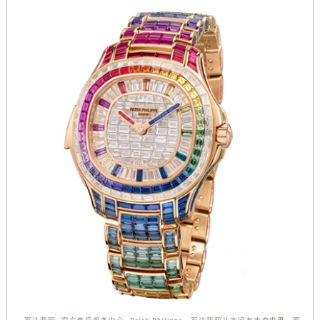
甘肃省临夏市城南街道团结路百达翡丽售后服务中心（需提前预约）
甘肃省陇南市武都区人民路百达翡丽售后服务中心（需提前预约）
甘肃省平凉市崆峒区西大街百达翡丽售后服务中心（需提前预约）
甘肃省庆阳市西峰区南大街百达翡丽售后服务中心（需提前预约）
甘肃省天水市秦州区民主路百达翡丽售后服务中心（需提前预约）
甘肃省武威市凉州区迎宾路百达翡丽售后服务中心（需提前预约）
甘肃省张掖市甘州区民乐北路百达翡丽售后服务中心（需提前预约）
宁夏回族自治区固原市原州区文化街百达翡丽售后服务中心（需提前预约）
宁夏回族自治区石嘴山市大武口区贺兰山路百达翡丽售后服务中心（需提前预约）
宁夏回族自治区吴忠市利通区开元大道百达翡丽售后服务中心（需提前预约）
宁夏回族自治区银川市兴庆区新华东路97号新百中心C馆一层C1-18号商铺百达翡丽售后服务中心（需提前预约）
宁夏回族自治区中卫市沙坡头区鼓楼东街百达翡丽售后服务中心（需提前预约）
青海省果洛藏族自治州玛沁县团结路百达翡丽售后服务中心（需提前预约）
青海省海北藏族自治州海晏县将军路百达翡丽售后服务中心（需提前预约）
青海省海东市乐都区滨河路百达翡丽售后服务中心（需提前预约）
青海省海南藏族自治州共和县青海湖大街百达翡丽售后服务中心（需提前预约）