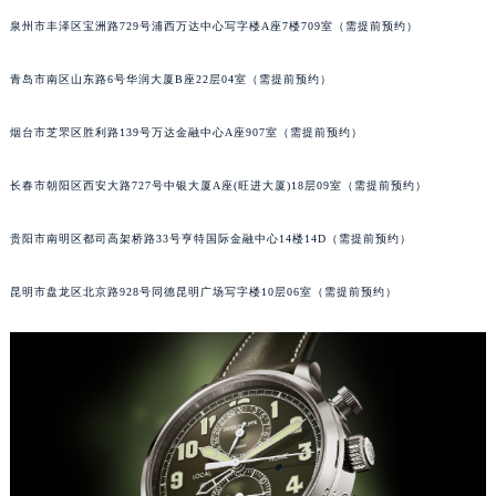
山西省晋中市榆次区顺城街百达翡丽售后服务中心（需提前预约）
泉州市丰泽区宝洲路729号浦西万达中心写字楼A座7楼709室（需提前预约）
山西省临汾市尧都区解放路百达翡丽售后服务中心（需提前预约）
青岛市南区山东路6号华润大厦B座22层04室（需提前预约）
山西省吕梁市离石区永宁中路与建设街交叉口百达翡丽售后服务中心（需提前预约）
山西省朔州市朔城区怡西路与鄯阳西街交汇处百达翡丽售后服务中心（需提前预约）
烟台市芝罘区胜利路139号万达金融中心A座907室（需提前预约）
山西省忻州市忻府区和平东街与七一南路交叉口百达翡丽售后服务中心（需提前预约）
山西省阳泉市郊区平阳东街与新城大道交叉口百达翡丽售后服务中心（需提前预约）
长春市朝阳区西安大路727号中银大厦A座(旺进大厦)18层09室（需提前预约）
山西省运城市盐湖区河东街百达翡丽售后服务中心（需提前预约）
山西省长治市潞州区英雄中路百达翡丽售后服务中心（需提前预约）
贵阳市南明区都司高架桥路33号亨特国际金融中心14楼14D（需提前预约）
山西省太原市迎泽区迎泽街道解放路15号亨得利名表维修授权店3楼百达翡丽售后服务中心（需提前预约）
昆明市盘龙区北京路928号同德昆明广场写字楼10层06室（需提前预约）
天津市和平区赤峰道136号天津国际金融中心26层2603室百达翡丽售后服务中心（需提前预约）
安徽省安庆市迎江区人民路百达翡丽售后服务中心（需提前预约）
安徽省蚌埠市蚌山区淮河路百达翡丽售后服务中心（需提前预约）
安徽省亳州市谯城区魏武大道百达翡丽售后服务中心（需提前预约）
安徽省池州市贵池区长江路百达翡丽售后服务中心（需提前预约）
安徽省滁州市琅琊区南谯北路百达翡丽售后服务中心（需提前预约）
安徽省阜阳市颍州区颍州北路百达翡丽售后服务中心（需提前预约）