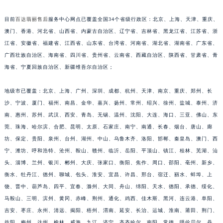
江苏省淮安市清江浦区淮海北路百达翡丽售后服务中心（需提前预约）
目前
百达翡丽售后
服务中心网点已覆盖全国34个省级行政区：北京、上海、天津、重庆、
江苏省连云港市海州区通灌北路百达翡丽售后服务中心（需提前预约）
澳门、香港、河北省、山西省、内蒙古自治区、辽宁省、吉林省、黑龙江省、江苏省、浙
江苏省南京市秦淮区中山南路1号南京中心22层22-C1-C3室百达翡丽售后服务中心（需提前预约）
江省、安徽省、福建省、江西省、山东省、台湾省、河南省、湖北省、湖南省、广东省、
江苏省宿迁市宿城区西湖路百达翡丽售后服务中心（需提前预约）
广西壮族自治区、海南省、四川省、贵州省、云南省、西藏自治区、陕西省、甘肃省、青
江苏省泰州市海陵区永定东路399号置地商务中心东塔（华润万象城）17层1706室百达翡丽售后服务中心（需提前预约）
海省、宁夏回族自治区、新疆维吾尔自治区；
江苏省徐州市鼓楼区淮海东路29号苏宁广场IFC国际金融中心35层3508室百达翡丽售后服务中心（需提前预约）
地级市已覆盖：北京、上海、广州、深圳、成都、杭州、天津、南京、重庆、郑州、长
江苏省盐城市盐都区世纪大道5号盐城金融城写字楼1号楼16层1604室百达翡丽售后服务中心（需提前预约）
沙、宁波、厦门、福州、南昌、金华、嘉兴、扬州、常州、绍兴、徐州、盐城、泰州、济
江苏省扬州市邗江区国展路29号星耀天地写字楼1号楼18层1803室百达翡丽售后服务中心（需提前预约）
南、惠州、苏州、武汉、西安、青岛、无锡、温州、沈阳、大连、海口、三亚、佛山、东
江苏省镇江市京口区中山东路百达翡丽售后服务中心（需提前预约）
莞、珠海、哈尔滨、合肥、昆明、太原、石家庄、南宁、南通、长春、烟台、唐山、廊
江西省抚州市临川区赣东大道百达翡丽售后服务中心（需提前预约）
坊、保定、贵阳、泉州、台州、湖州、中山、乌鲁木齐、洛阳、邯郸、秦皇岛、澳门、西
江西省赣州市章贡区文清路百达翡丽售后服务中心（需提前预约）
宁、潍坊、呼和浩特、沧州、鞍山、赣州、临沂、岳阳、平顶山、镇江、桂林、芜湖、汕
江西省吉安市吉州区井冈山大道百达翡丽售后服务中心（需提前预约）
头、淄博、兰州、银川、郴州、大庆、张家口、衡阳、焦作、周口、邵阳、亳州、新乡、
衡水、牡丹江、德州、聊城、包头、淮安、宜昌、许昌、邢台、宿迁、丽水、蚌埠、上
江西省景德镇市珠山区珠山中路百达翡丽售后服务中心（需提前预约）
饶、晋中、葫芦岛、四平、宜春、滁州、大同、舟山、绵阳、天水、德阳、承德、绥化、
江西省九江市浔阳区浔阳路百达翡丽售后服务中心（需提前预约）
马鞍山、三明、滨州、黄冈、赤峰、荆州、通化、鸡西、佳木斯、黑河、连云港、阜阳、
江西省南昌市红谷滩新区红谷中大道998号绿地双子塔（中央广场）A1座办公楼14层1407室百达翡丽售后服务中心（需提前预约）
吉安、枣庄、永州、清远、揭阳、梧州、渭南、延安、长治、运城、淮南、莆田、荆门、
江西省萍乡市安源区萍安北大道与康庄路交叉口百达翡丽售后服务中心（需提前预约）
益阳、梅州、达州、榆林、威海、九江、济宁、齐齐哈尔、南阳、常德、呼伦贝尔、丹