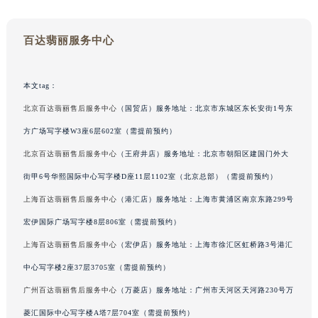
广西壮族自治区钦州市钦南区金海湾东大街百达翡丽售后服务中心（需提前预约）
广西壮族自治区梧州市万秀区龙湖镇高旺路百达翡丽售后服务中心（需提前预约）
百达翡丽服务中心
广西壮族自治区玉林市玉州区金玉路百达翡丽售后服务中心（需提前预约）
海南省儋州市儋州市那大镇兰洋北路百达翡丽售后服务中心（需提前预约）
本文tag：
海南省东方市八所镇解放西路百达翡丽售后服务中心（需提前预约）
北京百达翡丽售后服务中心
（国贸店）服务地址：北京市东城区东长安街1号东
海南省琼海市嘉积镇东风路百达翡丽售后服务中心（需提前预约）
方广场写字楼W3座6层602室（需提前预约）
海南省三沙市西沙区西沙群岛永兴岛北京路百达翡丽售后服务中心（需提前预约）
海南省三亚市吉阳区迎宾路百达翡丽售后服务中心（需提前预约）
北京百达翡丽售后服务中心
（王府井店）服务地址：北京市朝阳区建国门外大
海南省万宁市万城镇解放路百达翡丽售后服务中心（需提前预约）
街甲6号华熙国际中心写字楼D座11层1102室（北京总部）（需提前预约）
海南省文昌市文城镇教育东路百达翡丽售后服务中心（需提前预约）
上海百达翡丽售后服务中心
（港汇店）服务地址：上海市黄浦区南京东路299号
海南省五指山市通什镇三月三大道百达翡丽售后服务中心（需提前预约）
宏伊国际广场写字楼8层806室（需提前预约）
香港特别行政区尖沙咀区油尖旺区广东道百达翡丽售后服务中心（需提前预约）
上海百达翡丽售后服务中心
（宏伊店）服务地址：上海市徐汇区虹桥路3号港汇
香港特别行政区金钟区中西区金钟道百达翡丽售后服务中心（需提前预约）
中心写字楼2座37层3705室（需提前预约）
香港特别行政区九龙区油尖旺区弥敦道百达翡丽售后服务中心（需提前预约）
广州百达翡丽售后服务中心
（万菱店）服务地址：广州市天河区天河路230号万
香港特别行政区铜锣湾区湾仔区轩尼诗道百达翡丽售后服务中心（需提前预约）
河南省安阳市文峰区解放大道百达翡丽售后服务中心（需提前预约）
菱汇国际中心写字楼A塔7层704室（需提前预约）