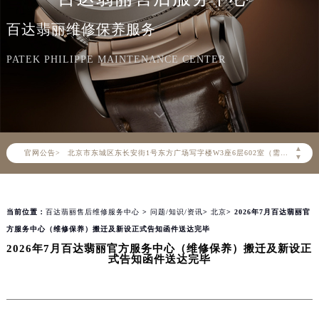
百达翡丽维修保养服务
2026年8月百达翡丽中国区售后服务网络优化升级公告
2026年8月百达翡丽全国官方售后客户服务热线：400-805-0910
PATEK PHILIPPE MAINTENANCE CENTER
百达翡丽官方全国统一服务热线400-805-0910，服务覆盖中国大陆、香港、澳门、台湾全部区域（非大陆需加拨“+86”）
2026年8月百达翡丽售后服务中心最新网点地址：
北京市朝阳区建国门外大街甲6号华熙国际中心写字楼D座11层1102室（北京总部）（需提前预约）
北京市东城区东长安街1号东方广场写字楼W3座6层602室（需提前预约）
▲
官网公告>
天津市和平区赤峰道136号天津国际金融中心写字楼26层2603室（需提前预约）
▼
上海市徐汇区虹桥路3号港汇中心写字楼2座37层3705室（需提前预约）
上海市黄浦区南京东路299号宏伊国际广场写字楼8层806室（需提前预约）
当前位置：
百达翡丽售后维修服务中心
>
问题/知识/资讯
>
北京
> 2026年7月百达翡丽官
南京市秦淮区中山南路1号（新街口）南京中心写字楼22层C1-1室（需提前预约）
方服务中心（维修保养）搬迁及新设正式告知函件送达完毕
常州市新北区龙锦路1590号现代传媒中心写字楼5号楼10层1008室（需提前预约）
2026年7月百达翡丽官方服务中心（维修保养）搬迁及新设正
徐州市鼓楼区淮海东路29号苏宁广场IFC国际金融中心写字楼35层3508室（需提前预约）
式告知函件送达完毕
扬州市邗江区国展路29号星耀天地写字楼1号楼18层1803室（需提前预约）
盐城市盐都区世纪大道5号盐城金融城写字楼1号楼16层1604室（需提前预约）
泰州市海陵区永定东路399号置地商务中心东塔写字楼（华润万象城）17层1706室（需提前预约）