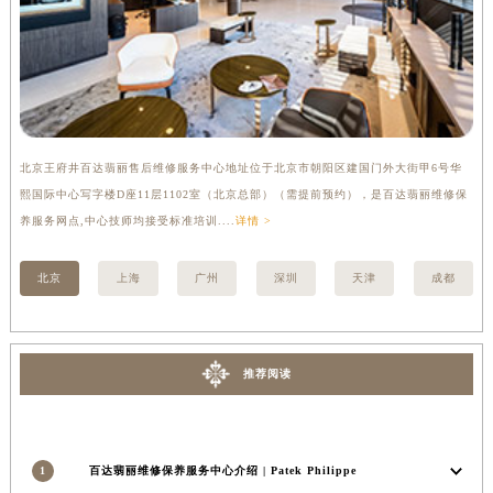
湖南省娄底市娄星区长青街百达翡丽售后服务中心（需提前预约）
湖南省邵阳市双清区东风路百达翡丽售后服务中心（需提前预约）
湖南省湘潭市雨湖区莲城大道百达翡丽售后服务中心（需提前预约）
湖南省益阳市赫山区桃花仑路百达翡丽售后服务中心（需提前预约）
湖南省永州市冷水滩区永州大道与中兴路交叉口百达翡丽售后服务中心（需提前预约）
北京王府井百达翡丽售后维修服务中心地址位于北京市朝阳区建国门外大街甲6号华
上
湖南省岳阳市岳阳楼区东茅岭路百达翡丽售后服务中心（需提前预约）
熙国际中心写字楼D座11层1102室（北京总部）（需提前预约），是百达翡丽维修保
宏
湖南省张家界市永定区解放路百达翡丽售后服务中心（需提前预约）
养服务网点,中心技师均接受标准培训....
详情 >
技师
湖南省长沙市芙蓉区建湘路393号世茂环球金融中心写字楼10层1013室百达翡丽售后服务中心（需提前预约）
湖南省株洲市芦淞区建设南路百达翡丽售后服务中心（需提前预约）
北京
上海
广州
深圳
天津
成都
甘肃省白银市白银区北京路百达翡丽售后服务中心（需提前预约）
甘肃省定西市安定区解放路百达翡丽售后服务中心（需提前预约）
甘肃省敦煌市沙州镇阳关中路百达翡丽售后服务中心（需提前预约）
推荐阅读
甘肃省合作市人民街百达翡丽售后服务中心（需提前预约）
甘肃省嘉峪关市雄关区新华中路百达翡丽售后服务中心（需提前预约）
甘肃省金昌市金川区北京路百达翡丽售后服务中心（需提前预约）
1
百达翡丽维修保养服务中心介绍 | Patek Philippe
甘肃省酒泉市肃州区西大街百达翡丽售后服务中心（需提前预约）