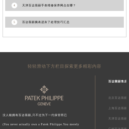
新疆维吾尔自治区奎屯市团结西街百达翡丽售后服务中心（需提前预约）
4
天津百达翡丽手表维修保养网点在哪？
新疆维吾尔自治区昆玉市昆泉街百达翡丽售后服务中心（需提前预约）
新疆维吾尔自治区沙湾市三道河子镇世纪大道南路百达翡丽售后服务中心（需提前预约）
5
百达翡丽腕表进灰了处理技巧汇总
新疆维吾尔自治区石河子市北二路百达翡丽售后服务中心（需提前预约）
新疆维吾尔自治区双河市光明路百达翡丽售后服务中心（需提前预约）
新疆维吾尔自治区塔城市塔城地区闻琴路百达翡丽售后服务中心（需提前预约）
新疆维吾尔自治区铁门关市兴疆路百达翡丽售后服务中心（需提前预约）
新疆维吾尔自治区图木舒克市图木舒克市中兴街百达翡丽售后服务中心（需提前预约）
轻轻滑动下方栏目探索更多精彩内容
新疆维吾尔自治区吐鲁番市高昌区文化中路文化中路百达翡丽售后服务中心（需提前预约）
新疆维吾尔自治区乌苏市乌鲁木齐北路百达翡丽售后服务中心（需提前预约）
百达翡丽售后
新疆维吾尔自治区五家渠市长征西街百达翡丽售后服务中心（需提前预约）
新疆维吾尔自治区新星市东风路百达翡丽售后服务中心（需提前预约）
北京百达翡丽
新疆维吾尔自治区伊宁市解放西路百达翡丽售后服务中心（需提前预约）
上海百达翡丽
贵州省安顺市西秀区中华南路百达翡丽售后服务中心（需提前预约）
没人能拥有百达翡丽,只不过为下一代保管而已
贵州省毕节市七星关区松山路百达翡丽售后服务中心（需提前预约）
天津百达翡丽
(You never actually own a Patek Philippe.You merely
贵州省六盘水市钟山区钟山大道百达翡丽售后服务中心（需提前预约）
广州百达翡丽