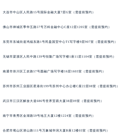
北京市朝阳区建国门外大街甲6号华熙国际中心D座11层1102室百达翡丽售后服务中心（北京总部）（需提前预约）
大连市中山区人民路15号国际金融大厦7层G室（需提前预约）
北京市东城区东长安街1号王府井东方广场W3座6层602室百达翡丽售后服务中心（需提前预约）
河北省保定市竞秀区朝阳北大街北国先天下百达翡丽售后服务中心（需提前预约）
佛山市禅城区季华五路57号万科金融中心C座12层1205室（需提前预约）
内蒙古自治区阿拉善盟市左旗土尔扈特大街百达翡丽售后服务中心（需提前预约）
内蒙古自治区巴彦淖尔市临河区新华街百达翡丽售后服务中心（需提前预约）
东莞市东城街道鸿福东路1号民盈国贸中心T1写字楼9层907室（需提前预约）
内蒙古自治区包头市青山区幸福路甲3号王府井百货名表维修百达翡丽售后服务中心（需提前预约）
无锡市梁溪区人民中路139号恒隆广场写字楼1座11层1104室（需提前预约）
内蒙古自治区赤峰市红山区哈达街百达翡丽售后服务中心（需提前预约）
内蒙古自治区鄂尔多斯市东胜区伊金霍洛街百达翡丽售后服务中心（需提前预约）
南通市崇川区工农路57号圆融广场写字楼16层1603室（需提前预约）
内蒙古自治区呼伦贝尔市海拉尔区中央街百达翡丽售后服务中心（需提前预约）
内蒙古自治区通辽市科尔沁区明仁大街百达翡丽售后服务中心（需提前预约）
苏州市苏州工业园区星港街199号苏州中心办公楼C座22层08室（需提前预约）
内蒙古自治区乌海市海勃湾区人民南路百达翡丽售后服务中心（需提前预约）
内蒙古自治区乌兰察布市集宁区恩和大街百达翡丽售后服务中心（需提前预约）
武汉市江汉区解放大道686号世界贸易大厦38层09室（需提前预约）
内蒙古自治区锡林郭勒盟市锡林浩特市光明街与额尔敦路交叉口百达翡丽售后服务中心（需提前预约）
南宁市青秀区金湖路59号地王大厦12楼1224室（需提前预约）
内蒙古自治区兴安盟市乌兰浩特市兴安大街百达翡丽售后服务中心（需提前预约）
山西省大同市平城区迎宾街百达翡丽售后服务中心（需提前预约）
合肥市蜀山区潜山路111号万象城华润大厦B座12楼03室（需提前预约）
山西省晋城市城区黄华街百达翡丽售后服务中心（需提前预约）