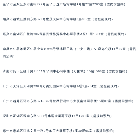
金华市金东区东市南街777号金华万达广场写字楼4号楼22层2209室（需提前预约）
黑龙江省大庆市萨尔图区会战大街百达翡丽售后服务中心（需提前预约）
黑龙江省鹤岗市向阳区红军路百达翡丽售后服务中心（需提前预约）
绍兴市越城区胜利东路379号世茂天际中心写字楼8层805室（需提前预约）
黑龙江省黑河市爱辉区中央街百达翡丽售后服务中心（需提前预约）
黑龙江省鸡西市鸡冠区红军路百达翡丽售后服务中心（需提前预约）
嘉兴市南湖区广益路705号嘉兴世界贸易中心写字楼A座13层1304室（需提前预约）
黑龙江省佳木斯市向阳区长安路百达翡丽售后服务中心（需提前预约）
黑龙江省牡丹江市东安区太平路百达翡丽售后服务中心（需提前预约）
南昌市红谷滩新区红谷中大道998号绿地双子塔（中央广场）A1座办公楼14层07室（需提
前预约）
黑龙江省七台河市桃山区大同街百达翡丽售后服务中心（需提前预约）
黑龙江省齐齐哈尔市龙沙区龙华路百达翡丽售后服务中心（需提前预约）
济南市历下区经十路11111号华润中心写字楼（万象城）15层1508室（需提前预约）
黑龙江省双鸭山市尖山区新兴大街百达翡丽售后服务中心（需提前预约）
黑龙江省绥化市北林区新华街与康庄路交叉口百达翡丽售后服务中心（需提前预约）
广州市天河区天河路230号万菱汇国际中心写字楼A塔7层704室（需提前预约）
黑龙江省伊春市伊美区通河路百达翡丽售后服务中心（需提前预约）
吉林省白城市洮北区明仁南街百达翡丽售后服务中心（需提前预约）
广州市越秀区环市东路371-375号世界贸易中心大厦南塔写字楼15层07室（需提前预约）
吉林省白山市浑江区浑江大街百达翡丽售后服务中心（需提前预约）
深圳市罗湖区深南东路5001号华润大厦写字楼17层1701室（需提前预约）
吉林省吉林市船营区河南街百达翡丽售后服务中心（需提前预约）
吉林省辽源市龙山区人民大街百达翡丽售后服务中心（需提前预约）
惠州市惠城区江北文昌一路7号华贸大厦写字楼1座30层05室（需提前预约）
吉林省梅河口市新华街道梅河大街百达翡丽售后服务中心（需提前预约）