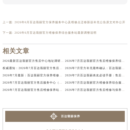
香港特别行政区铜锣湾区湾仔区轩尼诗道百达翡丽售后服务中心（需提前预约）
河南省安阳市文峰区解放大道百达翡丽售后服务中心（需提前预约）
河南省鹤壁市淇滨区九州路百达翡丽售后服务中心（需提前预约）
上一篇:
2026年6月百达翡丽官方保养服务中心及维修点迁移新设补充公告原文对外公开
河南省济源市沁园街道济水大道百达翡丽售后服务中心（需提前预约）
下一篇:
2026年6月百达翡丽官方维修保养综合服务站最新调整说明
河南省焦作市解放区解放路百达翡丽售后服务中心（需提前预约）
河南省开封市鼓楼区中山路百达翡丽售后服务中心（需提前预约）
相关文章
河南省洛阳市西工区中州中路与解放路交叉口百达翡丽售后服务中心（需提前预约）
2026最新百达翡丽官方售后中心地址调研报告
2026年7月百达翡丽官方售后维修保养综合服务网络补充最终发布定稿文件
河南省漯河市源汇区交通路百达翡丽售后服务中心（需提前预约）
权威通知：2026年7月百达翡丽官方售后网点变化（迁址及新开）
2026年7月官方补充最终确认：百达翡丽售后网点迁址与新增
河南省南阳市宛城区范蠡东路与南都路交叉口百达翡丽售后服务中心（需提前预约）
2026年7月最新：百达翡丽官方保养维修中心网点变动（迁址新增）
2026年7月百达翡丽表友必读手册：售后网点搬迁及新开
河南省平顶山市卫东区建设路百达翡丽售后服务中心（需提前预约）
2026年7月百达翡丽官方售后服务中心（维修保养）调整补充通知（迁址新增）原文
2026年7月百达翡丽官方维修保养综合服务点最新动态补充确认终稿发布
河南省濮阳市大华龙区开州路绿城路交叉口百达翡丽售后服务中心（需提前预约）
2026年7月百达翡丽官方售后维修保养站点清单补充版（搬迁新开）文件
2026年7月百达翡丽官方售后维修与保养综合服务中心迁址最终版
河南省三门峡市湖滨区和平路百达翡丽售后服务中心（需提前预约）
河南省商丘市梁园区神火大道百达翡丽售后服务中心（需提前预约）
河南省新乡市红旗区人民路百达翡丽售后服务中心（需提前预约）
百达翡丽保养
河南省信阳市浉河区东方红大道百达翡丽售后服务中心（需提前预约）
河南省许昌市魏都区建安大道与八龙路交叉口百达翡丽售后服务中心（需提前预约）