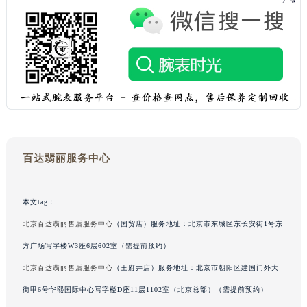
广东省汕头市龙湖区长平路百达翡丽售后服务中心（需提前预约）
广东省汕尾市城区香洲街道园林社区翠园街百达翡丽售后服务中心（需提前预约）
广东省韶关市武江区芙蓉新区与老城中心交汇处百达翡丽售后服务中心（需提前预约）
广东省深圳市罗湖区深南东路5001号华润大厦17层1701室百达翡丽售后服务中心（需提前预约）
广东省阳江市江城区东风一路百达翡丽售后服务中心（需提前预约）
广东省云浮市云城区金山路百达翡丽售后服务中心（需提前预约）
广东省湛江市赤坎区观海北路百达翡丽售后服务中心（需提前预约）
广东省肇庆市端州区信安大道与砚都大道交汇处百达翡丽售后服务中心（需提前预约）
百达翡丽服务中心
广西壮族自治区百色市右江区中山二路百达翡丽售后服务中心（需提前预约）
广西壮族自治区北海市海城区北京路百达翡丽售后服务中心（需提前预约）
广西壮族自治区崇左市江州区石景林街道友谊大道与丽川路交汇处百达翡丽售后服务中心（需提前预约）
本文tag：
广西壮族自治区防城港市港口区金花茶大道百达翡丽售后服务中心（需提前预约）
北京百达翡丽售后服务中心
（国贸店）服务地址：北京市东城区东长安街1号东
广西壮族自治区贵港市港北区港城街道布山大道与仙衣路交叉口百达翡丽售后服务中心（需提前预约）
方广场写字楼W3座6层602室（需提前预约）
广西壮族自治区桂林市秀峰区红岭路百达翡丽售后服务中心（需提前预约）
北京百达翡丽售后服务中心
（王府井店）服务地址：北京市朝阳区建国门外大
广西壮族自治区河池市金城江区金城江街道朝阳路百达翡丽售后服务中心（需提前预约）
街甲6号华熙国际中心写字楼D座11层1102室（北京总部）（需提前预约）
广西壮族自治区贺州市八步区城东街道灵峰南路百达翡丽售后服务中心（需提前预约）