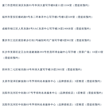
吉林省四平市铁东区紫气大路与南九经街交汇处百达翡丽售后服务中心（需提前预约）
厦门市思明区湖滨东路95号华润大厦写字楼B座11层1104室（需提前预约）
吉林省松原市宁江区五环大街百达翡丽售后服务中心（需提前预约）
福州市晋安区横屿路9号东二环泰禾中心写字楼2号楼5层509室（需提前预约）
吉林省通化市东昌区环通乡江南大街百达翡丽售后服务中心（需提前预约）
吉林省延边市延吉市解放路百达翡丽售后服务中心（需提前预约）
成都市锦江区人民东路6号SAC东原中心写字楼24层2406B室（需提前预约）
辽宁省鞍山市铁东区站前街百达翡丽售后服务中心（需提前预约）
辽宁省本溪市平山区胜利路百达翡丽售后服务中心（需提前预约）
重庆市江北区观音桥步行街2号融恒时代广场写字楼9层902室（需提前预约）
辽宁省朝阳市双塔区新华路百达翡丽售后服务中心（需提前预约）
辽宁省丹东市振兴区七经街百达翡丽售后服务中心（需提前预约）
长沙市芙蓉区定王台街道建湘路393号世茂环球金融中心写字楼（芙蓉广场）10层13室
（需提前预约）
辽宁省抚顺市新抚区东一路百达翡丽售后服务中心（需提前预约）
辽宁省阜新市海州区解放大街百达翡丽售后服务中心（需提前预约）
郑州市二七区铭功路10号华润大厦写字楼29层2905室（需提前预约）
辽宁省葫芦岛市连山区中央路百达翡丽售后服务中心（需提前预约）
辽宁省锦州市古塔区中央大街百达翡丽售后服务中心（需提前预约）
太原市迎泽区解放路15号亨得利名表服务中心（品牌授权店）3层整层（需提前预约）
辽宁省辽阳市白塔区新运大街百达翡丽售后服务中心（需提前预约）
辽宁省盘锦市兴隆台区石油大街百达翡丽售后服务中心（需提前预约）
沈阳市沈河区中街路137号亨得利名表服务中心（品牌授权店）1层整层（需提前预约）
辽宁省铁岭市银州区南马路百达翡丽售后服务中心（需提前预约）
沈阳市沈河区中街路83号亨得利名表服务中心（品牌授权店）1层整层（需提前预约）
辽宁省营口市站前区市府路与渤海大街交叉口百达翡丽售后服务中心（需提前预约）