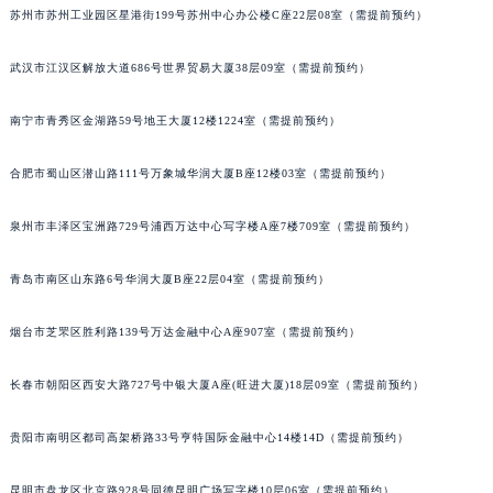
苏州市苏州工业园区星港街199号苏州中心办公楼C座22层08室（需提前预约）
山西省大同市平城区迎宾街百达翡丽售后服务中心（需提前预约）
山西省晋城市城区黄华街百达翡丽售后服务中心（需提前预约）
武汉市江汉区解放大道686号世界贸易大厦38层09室（需提前预约）
山西省晋中市榆次区顺城街百达翡丽售后服务中心（需提前预约）
山西省临汾市尧都区解放路百达翡丽售后服务中心（需提前预约）
南宁市青秀区金湖路59号地王大厦12楼1224室（需提前预约）
山西省吕梁市离石区永宁中路与建设街交叉口百达翡丽售后服务中心（需提前预约）
山西省朔州市朔城区怡西路与鄯阳西街交汇处百达翡丽售后服务中心（需提前预约）
合肥市蜀山区潜山路111号万象城华润大厦B座12楼03室（需提前预约）
山西省忻州市忻府区和平东街与七一南路交叉口百达翡丽售后服务中心（需提前预约）
泉州市丰泽区宝洲路729号浦西万达中心写字楼A座7楼709室（需提前预约）
山西省阳泉市郊区平阳东街与新城大道交叉口百达翡丽售后服务中心（需提前预约）
山西省运城市盐湖区河东街百达翡丽售后服务中心（需提前预约）
青岛市南区山东路6号华润大厦B座22层04室（需提前预约）
山西省长治市潞州区英雄中路百达翡丽售后服务中心（需提前预约）
山西省太原市迎泽区迎泽街道解放路15号亨得利名表维修授权店3楼百达翡丽售后服务中心（需提前预约）
烟台市芝罘区胜利路139号万达金融中心A座907室（需提前预约）
天津市和平区赤峰道136号天津国际金融中心26层2603室百达翡丽售后服务中心（需提前预约）
长春市朝阳区西安大路727号中银大厦A座(旺进大厦)18层09室（需提前预约）
安徽省安庆市迎江区人民路百达翡丽售后服务中心（需提前预约）
安徽省蚌埠市蚌山区淮河路百达翡丽售后服务中心（需提前预约）
贵阳市南明区都司高架桥路33号亨特国际金融中心14楼14D（需提前预约）
安徽省亳州市谯城区魏武大道百达翡丽售后服务中心（需提前预约）
安徽省池州市贵池区长江路百达翡丽售后服务中心（需提前预约）
昆明市盘龙区北京路928号同德昆明广场写字楼10层06室（需提前预约）