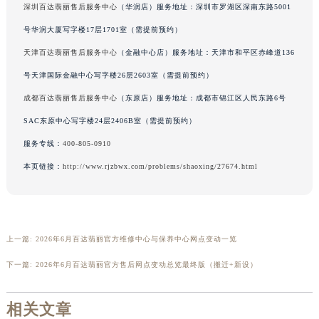
深圳百达翡丽售后服务中心
（华润店）服务地址：深圳市罗湖区深南东路5001
广东省韶关市武江区芙蓉新区与老城中心交汇处百达翡丽售后服务中心（需提前预约）
号华润大厦写字楼17层1701室（需提前预约）
广东省深圳市罗湖区深南东路5001号华润大厦17层1701室百达翡丽售后服务中心（需提前预约）
天津百达翡丽售后服务中心
（金融中心店）服务地址：天津市和平区赤峰道136
广东省阳江市江城区东风一路百达翡丽售后服务中心（需提前预约）
广东省云浮市云城区金山路百达翡丽售后服务中心（需提前预约）
号天津国际金融中心写字楼26层2603室（需提前预约）
广东省湛江市赤坎区观海北路百达翡丽售后服务中心（需提前预约）
成都百达翡丽售后服务中心
（东原店）服务地址：成都市锦江区人民东路6号
广东省肇庆市端州区信安大道与砚都大道交汇处百达翡丽售后服务中心（需提前预约）
SAC东原中心写字楼24层2406B室（需提前预约）
广西壮族自治区百色市右江区中山二路百达翡丽售后服务中心（需提前预约）
服务专线：
400-805-0910
广西壮族自治区北海市海城区北京路百达翡丽售后服务中心（需提前预约）
本页链接：
http://www.rjzbwx.com/problems/shaoxing/27674.html
广西壮族自治区崇左市江州区石景林街道友谊大道与丽川路交汇处百达翡丽售后服务中心（需提前预约）
广西壮族自治区防城港市港口区金花茶大道百达翡丽售后服务中心（需提前预约）
广西壮族自治区贵港市港北区港城街道布山大道与仙衣路交叉口百达翡丽售后服务中心（需提前预约）
广西壮族自治区桂林市秀峰区红岭路百达翡丽售后服务中心（需提前预约）
上一篇:
2026年6月百达翡丽官方维修中心与保养中心网点变动一览
广西壮族自治区河池市金城江区金城江街道朝阳路百达翡丽售后服务中心（需提前预约）
下一篇:
2026年6月百达翡丽官方售后网点变动总览最终版（搬迁+新设）
广西壮族自治区贺州市八步区城东街道灵峰南路百达翡丽售后服务中心（需提前预约）
广西壮族自治区来宾市兴宾区桂中大道百达翡丽售后服务中心（需提前预约）
相关文章
广西壮族自治区柳州市城中区中山中路百达翡丽售后服务中心（需提前预约）