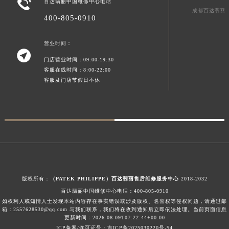

百达翡丽中国维修中心电话
新疆维吾尔自治区阿勒泰市解放路百达翡丽售后服务中心（需提前预约）
成都百达翡丽
400-805-0910
新疆维吾尔自治区阿图什市光明路百达翡丽售后服务中心（需提前预约）
新疆维吾尔自治区白杨市军垦路百达翡丽售后服务中心（需提前预约）
营业时间：

新疆维吾尔自治区北屯市团结路百达翡丽售后服务中心（需提前预约）
门店营业时间：09:00-19:30
新疆维吾尔自治区博乐市博乐市北京路百达翡丽售后服务中心（需提前预约）
客服在线时间：8:00-22:00
客服及门店节假日不休
新疆维吾尔自治区昌吉市延安北路百达翡丽售后服务中心（需提前预约）
新疆维吾尔自治区阜康市博峰路百达翡丽售后服务中心（需提前预约）
新疆维吾尔自治区哈密市伊州区建国北路百达翡丽售后服务中心（需提前预约）
新疆维吾尔自治区和田市和田市北京西路百达翡丽售后服务中心（需提前预约）
新疆维吾尔自治区胡杨河市胡杨河市胡杨路百达翡丽售后服务中心（需提前预约）
新疆维吾尔自治区霍尔果斯市亚欧北路百达翡丽售后服务中心（需提前预约）
新疆维吾尔自治区喀什市解放北路百达翡丽售后服务中心（需提前预约）
版权所有：
（PATEK PHILIPPE）百达翡丽售后维修服务中心
2018-2032
新疆维吾尔自治区可克达拉市幸福路百达翡丽售后服务中心（需提前预约）
百达翡丽中国维修中心电话：
400-805-0910
新疆维吾尔自治区克拉玛依市克拉玛依区友谊路百达翡丽售后服务中心（需提前预约）
如权利人或知情人士发现本站内容存在事实错误或涉及版权、名誉权等侵权问题，请通过邮
箱：2557628530@qq.com 与我们联系，我们将在收到通知后立即依法处理。当前页面信息
新疆维吾尔自治区库车市库车市文化东路百达翡丽售后服务中心（需提前预约）
更新时间：2026-08-09T07:22:44+00:00
新疆维吾尔自治区库尔勒市库尔勒市人民东路百达翡丽售后服务中心（需提前预约）
ICP备案/许可证号：吉ICP备2025030220号-54