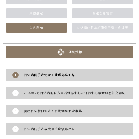
甘肃省临夏市城南街道团结路百达翡丽售后服务中心（需提前预约）
真假鉴定
百达翡丽售后
甘肃省陇南市武都区人民路百达翡丽售后服务中心（需提前预约）
甘肃省平凉市崆峒区西大街百达翡丽售后服务中心（需提前预约）
百达翡丽
百达翡丽售后维修保养费用价目表
甘肃省庆阳市西峰区南大街百达翡丽售后服务中心（需提前预约）
甘肃省天水市秦州区民主路百达翡丽售后服务中心（需提前预约）
甘肃省武威市凉州区迎宾路百达翡丽售后服务中心（需提前预约）
随机推荐
甘肃省张掖市甘州区民乐北路百达翡丽售后服务中心（需提前预约）
宁夏回族自治区固原市原州区文化街百达翡丽售后服务中心（需提前预约）
1
百达翡丽手表进灰了处理办法汇总
宁夏回族自治区石嘴山市大武口区贺兰山路百达翡丽售后服务中心（需提前预约）
宁夏回族自治区吴忠市利通区开元大道百达翡丽售后服务中心（需提前预约）
宁夏回族自治区银川市兴庆区新华东路97号新百中心C馆一层C1-18号商铺百达翡丽售后服务中心（需提前预约）
2
2026年7月百达翡丽官方售后维修中心及保养中心最新动态补充确认终稿文件
宁夏回族自治区中卫市沙坡头区鼓楼东街百达翡丽售后服务中心（需提前预约）
青海省果洛藏族自治州玛沁县团结路百达翡丽售后服务中心（需提前预约）
3
揭秘百达翡丽假表：日期调整那些事儿
青海省海北藏族自治州海晏县将军路百达翡丽售后服务中心（需提前预约）
青海省海东市乐都区滨河路百达翡丽售后服务中心（需提前预约）
4
百达翡丽手表表壳割手应该咋处理
青海省海南藏族自治州共和县青海湖大街百达翡丽售后服务中心（需提前预约）