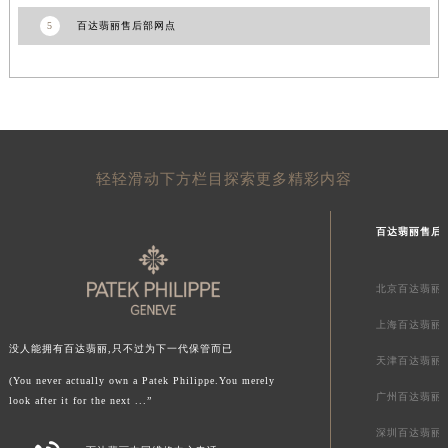
青海省海西蒙古族藏族自治州德令哈市柴达木路百达翡丽售后服务中心（需提前预约）
5
百达翡丽售后部网点
青海省黄南藏族自治州同仁市德合隆路百达翡丽售后服务中心（需提前预约）
青海省西宁市城西区海湖新区西关大道百达翡丽售后服务中心（需提前预约）
青海省玉树藏族自治州结古镇胜利路百达翡丽售后服务中心（需提前预约）
陕西省安康市汉滨区金州路百达翡丽售后服务中心（需提前预约）
陕西省宝鸡市渭滨区经二路百达翡丽售后服务中心（需提前预约）
轻轻滑动下方栏目探索更多精彩内容
陕西省汉中市汉台区北大街百达翡丽售后服务中心（需提前预约）
陕西省商洛市商州区州城街百达翡丽售后服务中心（需提前预约）
百达翡丽售后
陕西省铜川市王益区红旗街百达翡丽售后服务中心（需提前预约）
陕西省渭南市临渭区东风大街百达翡丽售后服务中心（需提前预约）
北京百达翡丽
陕西省咸阳市秦都区沣西新城统一西路与白马河路交汇处百达翡丽售后服务中心（需提前预约）
上海百达翡丽
陕西省延安市宝塔区中心街百达翡丽售后服务中心（需提前预约）
没人能拥有百达翡丽,只不过为下一代保管而已
陕西省榆林市榆阳区长兴路百达翡丽售后服务中心（需提前预约）
天津百达翡丽
(You never actually own a Patek Philippe.You merely
新疆维吾尔自治区阿克苏市东大街百达翡丽售后服务中心（需提前预约）
广州百达翡丽
look after it for the next ...”
新疆维吾尔自治区阿拉尔市胜利大道百达翡丽售后服务中心（需提前预约）
深圳百达翡丽
新疆维吾尔自治区阿拉山口市友好路百达翡丽售后服务中心（需提前预约）