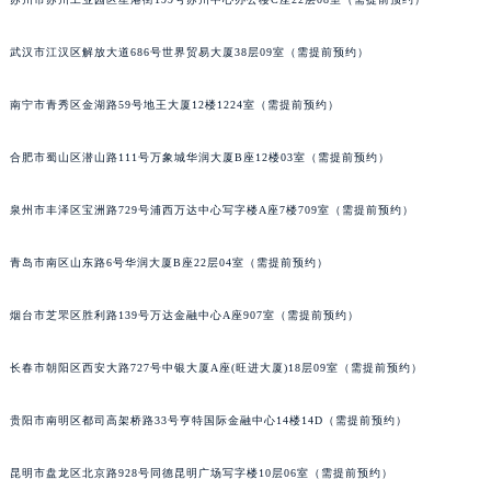
山西省晋中市榆次区顺城街百达翡丽售后服务中心（需提前预约）
山西省临汾市尧都区解放路百达翡丽售后服务中心（需提前预约）
武汉市江汉区解放大道686号世界贸易大厦38层09室（需提前预约）
山西省吕梁市离石区永宁中路与建设街交叉口百达翡丽售后服务中心（需提前预约）
南宁市青秀区金湖路59号地王大厦12楼1224室（需提前预约）
山西省朔州市朔城区怡西路与鄯阳西街交汇处百达翡丽售后服务中心（需提前预约）
山西省忻州市忻府区和平东街与七一南路交叉口百达翡丽售后服务中心（需提前预约）
合肥市蜀山区潜山路111号万象城华润大厦B座12楼03室（需提前预约）
山西省阳泉市郊区平阳东街与新城大道交叉口百达翡丽售后服务中心（需提前预约）
山西省运城市盐湖区河东街百达翡丽售后服务中心（需提前预约）
泉州市丰泽区宝洲路729号浦西万达中心写字楼A座7楼709室（需提前预约）
山西省长治市潞州区英雄中路百达翡丽售后服务中心（需提前预约）
青岛市南区山东路6号华润大厦B座22层04室（需提前预约）
山西省太原市迎泽区迎泽街道解放路15号亨得利名表维修授权店3楼百达翡丽售后服务中心（需提前预约）
天津市和平区赤峰道136号天津国际金融中心26层2603室百达翡丽售后服务中心（需提前预约）
烟台市芝罘区胜利路139号万达金融中心A座907室（需提前预约）
安徽省安庆市迎江区人民路百达翡丽售后服务中心（需提前预约）
安徽省蚌埠市蚌山区淮河路百达翡丽售后服务中心（需提前预约）
长春市朝阳区西安大路727号中银大厦A座(旺进大厦)18层09室（需提前预约）
安徽省亳州市谯城区魏武大道百达翡丽售后服务中心（需提前预约）
安徽省池州市贵池区长江路百达翡丽售后服务中心（需提前预约）
贵阳市南明区都司高架桥路33号亨特国际金融中心14楼14D（需提前预约）
安徽省滁州市琅琊区南谯北路百达翡丽售后服务中心（需提前预约）
昆明市盘龙区北京路928号同德昆明广场写字楼10层06室（需提前预约）
安徽省阜阳市颍州区颍州北路百达翡丽售后服务中心（需提前预约）