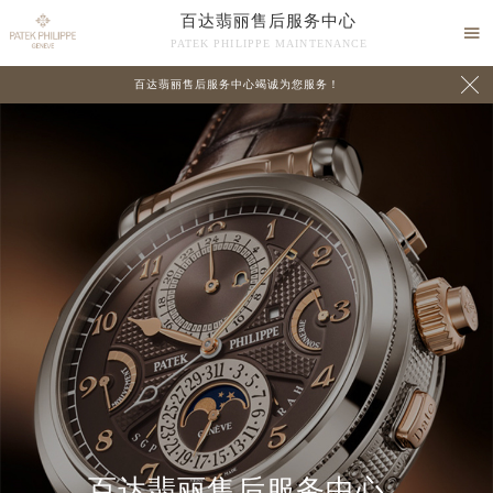
百达翡丽售后服务中心

PATEK PHILIPPE MAINTENANCE

百达翡丽售后服务中心竭诚为您服务！
中心介绍
联系我们
百达翡丽售后服务中心