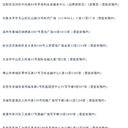
沈阳市沈河区中街路83号亨得利名表服务中心（品牌授权店）1层整层（需提前预约）
北京市朝阳区建国门外大街甲6号华熙国际中心D座11层1102室百达翡丽售后服务中心（北京总部）（需提前预约）
北京市东城区东长安街1号王府井东方广场W3座6层602室百达翡丽售后服务中心（需提前预约）
乌鲁木齐市天山区红山路26号时代广场（CCMALL）C座17层17-B（需提前预约）
河北省保定市竞秀区朝阳北大街北国先天下百达翡丽售后服务中心（需提前预约）
内蒙古自治区阿拉善盟市左旗土尔扈特大街百达翡丽售后服务中心（需提前预约）
温州市鹿城区锦绣路1067号置信广场10层1015室（需提前预约）
内蒙古自治区巴彦淖尔市临河区新华街百达翡丽售后服务中心（需提前预约）
内蒙古自治区包头市青山区幸福路甲3号王府井百货名表维修百达翡丽售后服务中心（需提前预约）
哈尔滨市南岗区东大直街146号上和置地广场金座12层1214室（需提前预约）
内蒙古自治区赤峰市红山区哈达街百达翡丽售后服务中心（需提前预约）
大连市中山区人民路15号国际金融大厦7层G室（需提前预约）
内蒙古自治区鄂尔多斯市东胜区伊金霍洛街百达翡丽售后服务中心（需提前预约）
内蒙古自治区呼伦贝尔市海拉尔区中央街百达翡丽售后服务中心（需提前预约）
佛山市禅城区季华五路57号万科金融中心C座12层1205室（需提前预约）
内蒙古自治区通辽市科尔沁区明仁大街百达翡丽售后服务中心（需提前预约）
内蒙古自治区乌海市海勃湾区人民南路百达翡丽售后服务中心（需提前预约）
东莞市东城街道鸿福东路1号民盈国贸中心T1写字楼9层907室（需提前预约）
内蒙古自治区乌兰察布市集宁区恩和大街百达翡丽售后服务中心（需提前预约）
无锡市梁溪区人民中路139号恒隆广场写字楼1座11层1104室（需提前预约）
内蒙古自治区锡林郭勒盟市锡林浩特市光明街与额尔敦路交叉口百达翡丽售后服务中心（需提前预约）
内蒙古自治区兴安盟市乌兰浩特市兴安大街百达翡丽售后服务中心（需提前预约）
南通市崇川区工农路57号圆融广场写字楼16层1603室（需提前预约）
山西省大同市平城区迎宾街百达翡丽售后服务中心（需提前预约）
山西省晋城市城区黄华街百达翡丽售后服务中心（需提前预约）
苏州市苏州工业园区星港街199号苏州中心办公楼C座22层08室（需提前预约）