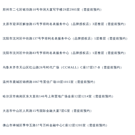
吉林省四平市铁东区紫气大路与南九经街交汇处百达翡丽售后服务中心（需提前预约）
郑州市二七区铭功路10号华润大厦写字楼29层2905室（需提前预约）
吉林省松原市宁江区五环大街百达翡丽售后服务中心（需提前预约）
吉林省通化市东昌区环通乡江南大街百达翡丽售后服务中心（需提前预约）
太原市迎泽区解放路15号亨得利名表服务中心（品牌授权店）3层整层（需提前预约）
吉林省延边市延吉市解放路百达翡丽售后服务中心（需提前预约）
沈阳市沈河区中街路137号亨得利名表服务中心（品牌授权店）1层整层（需提前预约）
辽宁省鞍山市铁东区站前街百达翡丽售后服务中心（需提前预约）
辽宁省本溪市平山区胜利路百达翡丽售后服务中心（需提前预约）
沈阳市沈河区中街路83号亨得利名表服务中心（品牌授权店）1层整层（需提前预约）
辽宁省朝阳市双塔区新华路百达翡丽售后服务中心（需提前预约）
辽宁省丹东市振兴区七经街百达翡丽售后服务中心（需提前预约）
乌鲁木齐市天山区红山路26号时代广场（CCMALL）C座17层17-B（需提前预约）
辽宁省抚顺市新抚区东一路百达翡丽售后服务中心（需提前预约）
辽宁省阜新市海州区解放大街百达翡丽售后服务中心（需提前预约）
温州市鹿城区锦绣路1067号置信广场10层1015室（需提前预约）
辽宁省葫芦岛市连山区中央路百达翡丽售后服务中心（需提前预约）
哈尔滨市南岗区东大直街146号上和置地广场金座12层1214室（需提前预约）
辽宁省锦州市古塔区中央大街百达翡丽售后服务中心（需提前预约）
辽宁省辽阳市白塔区新运大街百达翡丽售后服务中心（需提前预约）
大连市中山区人民路15号国际金融大厦7层G室（需提前预约）
辽宁省盘锦市兴隆台区石油大街百达翡丽售后服务中心（需提前预约）
辽宁省铁岭市银州区南马路百达翡丽售后服务中心（需提前预约）
佛山市禅城区季华五路57号万科金融中心C座12层1205室（需提前预约）
辽宁省营口市站前区市府路与渤海大街交叉口百达翡丽售后服务中心（需提前预约）