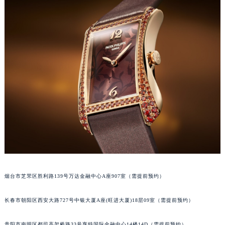
山西省大同市平城区迎宾街百达翡丽售后服务中心（需提前预约）
山西省晋城市城区黄华街百达翡丽售后服务中心（需提前预约）
山西省晋中市榆次区顺城街百达翡丽售后服务中心（需提前预约）
山西省临汾市尧都区解放路百达翡丽售后服务中心（需提前预约）
山西省吕梁市离石区永宁中路与建设街交叉口百达翡丽售后服务中心（需提前预约）
山西省朔州市朔城区怡西路与鄯阳西街交汇处百达翡丽售后服务中心（需提前预约）
山西省忻州市忻府区和平东街与七一南路交叉口百达翡丽售后服务中心（需提前预约）
山西省阳泉市郊区平阳东街与新城大道交叉口百达翡丽售后服务中心（需提前预约）
山西省运城市盐湖区河东街百达翡丽售后服务中心（需提前预约）
山西省长治市潞州区英雄中路百达翡丽售后服务中心（需提前预约）
山西省太原市迎泽区迎泽街道解放路15号亨得利名表维修授权店3楼百达翡丽售后服务中心（需提前预约）
天津市和平区赤峰道136号天津国际金融中心26层2603室百达翡丽售后服务中心（需提前预约）
烟台市芝罘区胜利路139号万达金融中心A座907室（需提前预约）
安徽省安庆市迎江区人民路百达翡丽售后服务中心（需提前预约）
安徽省蚌埠市蚌山区淮河路百达翡丽售后服务中心（需提前预约）
长春市朝阳区西安大路727号中银大厦A座(旺进大厦)18层09室（需提前预约）
安徽省亳州市谯城区魏武大道百达翡丽售后服务中心（需提前预约）
安徽省池州市贵池区长江路百达翡丽售后服务中心（需提前预约）
贵阳市南明区都司高架桥路33号亨特国际金融中心14楼14D（需提前预约）