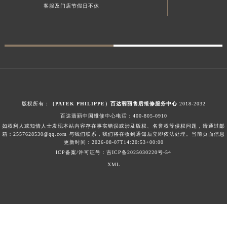
客服及门店节假日不休
新疆维吾尔自治区库车市库车市文化东路百达翡丽售后服务中心（需提前预约）
新疆维吾尔自治区库尔勒市库尔勒市人民东路百达翡丽售后服务中心（需提前预约）
新疆维吾尔自治区奎屯市团结西街百达翡丽售后服务中心（需提前预约）
新疆维吾尔自治区昆玉市昆泉街百达翡丽售后服务中心（需提前预约）
新疆维吾尔自治区沙湾市三道河子镇世纪大道南路百达翡丽售后服务中心（需提前预约）
新疆维吾尔自治区石河子市北二路百达翡丽售后服务中心（需提前预约）
新疆维吾尔自治区双河市光明路百达翡丽售后服务中心（需提前预约）
版权所有：
（PATEK PHILIPPE）百达翡丽售后维修服务中心
2018-2032
新疆维吾尔自治区塔城市塔城地区闻琴路百达翡丽售后服务中心（需提前预约）
百达翡丽中国维修中心电话：
400-805-0910
新疆维吾尔自治区铁门关市兴疆路百达翡丽售后服务中心（需提前预约）
如权利人或知情人士发现本站内容存在事实错误或涉及版权、名誉权等侵权问题，请通过邮
箱：2557628530@qq.com 与我们联系，我们将在收到通知后立即依法处理。当前页面信息
新疆维吾尔自治区图木舒克市图木舒克市中兴街百达翡丽售后服务中心（需提前预约）
更新时间：2026-08-07T14:20:53+00:00
新疆维吾尔自治区吐鲁番市高昌区文化中路文化中路百达翡丽售后服务中心（需提前预约）
ICP备案/许可证号：吉ICP备2025030220号-54
XML
新疆维吾尔自治区乌苏市乌鲁木齐北路百达翡丽售后服务中心（需提前预约）
新疆维吾尔自治区五家渠市长征西街百达翡丽售后服务中心（需提前预约）
新疆维吾尔自治区新星市东风路百达翡丽售后服务中心（需提前预约）
新疆维吾尔自治区伊宁市解放西路百达翡丽售后服务中心（需提前预约）
贵州省安顺市西秀区中华南路百达翡丽售后服务中心（需提前预约）