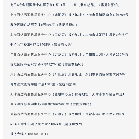
街甲6号华熙国际中心写字楼D座11层1102室（北京总部）（需提前预约）
广东省汕头市龙湖区长平路百达翡丽售后服务中心（需提前预约）
广东省汕尾市城区香洲街道园林社区翠园街百达翡丽售后服务中心（需提前预约）
上海百达翡丽售后服务中心
（港汇店）服务地址：上海市黄浦区南京东路299号
广东省韶关市武江区芙蓉新区与老城中心交汇处百达翡丽售后服务中心（需提前预约）
宏伊国际广场写字楼8层806室（需提前预约）
广东省深圳市罗湖区深南东路5001号华润大厦17层1701室百达翡丽售后服务中心（需提前预约）
上海百达翡丽售后服务中心
（宏伊店）服务地址：上海市徐汇区虹桥路3号港汇
广东省阳江市江城区东风一路百达翡丽售后服务中心（需提前预约）
中心写字楼2座37层3705室（需提前预约）
广东省云浮市云城区金山路百达翡丽售后服务中心（需提前预约）
广州百达翡丽售后服务中心
（万菱店）服务地址：广州市天河区天河路230号万
广东省湛江市赤坎区观海北路百达翡丽售后服务中心（需提前预约）
菱汇国际中心写字楼A塔7层704室（需提前预约）
广东省肇庆市端州区信安大道与砚都大道交汇处百达翡丽售后服务中心（需提前预约）
深圳百达翡丽售后服务中心
（华润店）服务地址：深圳市罗湖区深南东路5001
广西壮族自治区百色市右江区中山二路百达翡丽售后服务中心（需提前预约）
广西壮族自治区北海市海城区北京路百达翡丽售后服务中心（需提前预约）
号华润大厦写字楼17层1701室（需提前预约）
广西壮族自治区崇左市江州区石景林街道友谊大道与丽川路交汇处百达翡丽售后服务中心（需提前预约）
天津百达翡丽售后服务中心
（金融中心店）服务地址：天津市和平区赤峰道136
广西壮族自治区防城港市港口区金花茶大道百达翡丽售后服务中心（需提前预约）
号天津国际金融中心写字楼26层2603室（需提前预约）
广西壮族自治区贵港市港北区港城街道布山大道与仙衣路交叉口百达翡丽售后服务中心（需提前预约）
成都百达翡丽售后服务中心
（东原店）服务地址：成都市锦江区人民东路6号
广西壮族自治区桂林市秀峰区红岭路百达翡丽售后服务中心（需提前预约）
SAC东原中心写字楼24层2406B室（需提前预约）
广西壮族自治区河池市金城江区金城江街道朝阳路百达翡丽售后服务中心（需提前预约）
服务专线：
400-805-0910
广西壮族自治区贺州市八步区城东街道灵峰南路百达翡丽售后服务中心（需提前预约）