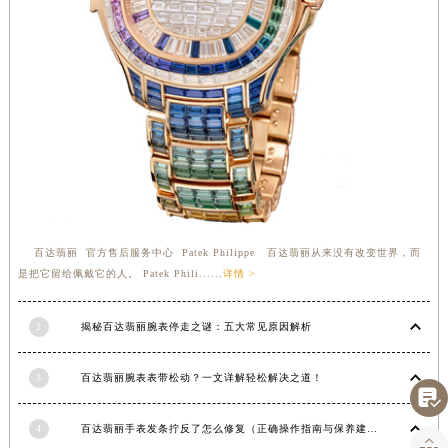
湖南省衡阳市雁峰区解放路百达翡丽售后服务中心（需提前预约）
湖南省怀化市鹤城区迎丰中路百达翡丽售后服务中心（需提前预约）
湖南省娄底市娄星区长青街百达翡丽售后服务中心（需提前预约）
湖南省邵阳市双清区东风路百达翡丽售后服务中心（需提前预约）
湖南省湘潭市雨湖区莲城大道百达翡丽售后服务中心（需提前预约）
湖南省益阳市赫山区桃花仑路百达翡丽售后服务中心（需提前预约）
湖南省永州市冷水滩区永州大道与中兴路交叉口百达翡丽售后服务中心（需提前预约）
湖南省岳阳市岳阳楼区东茅岭路百达翡丽售后服务中心（需提前预约）
湖南省张家界市永定区解放路百达翡丽售后服务中心（需提前预约）
百达翡丽 官方售后服务中心 Patek Philippe 百达翡丽从来没有改变世界，而
湖南省长沙市芙蓉区建湘路393号世茂环球金融中心写字楼10层1013室百达翡丽售后服务中心（需提前预约）
是把它留给佩戴它的人。 Patek Phili......
详情 >
湖南省株洲市芦淞区建设南路百达翡丽售后服务中心（需提前预约）
2
揭秘百达翡丽腕表停走之谜：五大常见原因解析
甘肃省白银市白银区北京路百达翡丽售后服务中心（需提前预约）
甘肃省定西市安定区解放路百达翡丽售后服务中心（需提前预约）
3
百达翡丽腕表表带松动？一文详解轻松解决之道！
甘肃省敦煌市沙州镇阳关中路百达翡丽售后服务中心（需提前预约）

甘肃省合作市人民街百达翡丽售后服务中心（需提前预约）
4
百达翡丽手表发条拧反了怎么修复（正确操作指南与保养建议）
甘肃省嘉峪关市雄关区新华中路百达翡丽售后服务中心（需提前预约）
