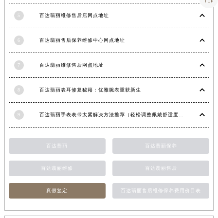
甘肃省金昌市金川区北京路百达翡丽售后服务中心（需提前预约）
5
百达翡丽维修售后店网点地址
甘肃省酒泉市肃州区西大街百达翡丽售后服务中心（需提前预约）
甘肃省临夏市城南街道团结路百达翡丽售后服务中心（需提前预约）
6
百达翡丽售后保养维修中心网点地址
甘肃省陇南市武都区人民路百达翡丽售后服务中心（需提前预约）
甘肃省平凉市崆峒区西大街百达翡丽售后服务中心（需提前预约）
7
百达翡丽维修售后网点地址
甘肃省庆阳市西峰区南大街百达翡丽售后服务中心（需提前预约）
8
百达翡丽表耳修复秘籍：优雅腕表重获新生
甘肃省天水市秦州区民主路百达翡丽售后服务中心（需提前预约）
甘肃省武威市凉州区迎宾路百达翡丽售后服务中心（需提前预约）
9
百达翡丽手表表带太紧解决方法推荐（轻松调整佩戴舒适度指南）
甘肃省张掖市甘州区民乐北路百达翡丽售后服务中心（需提前预约）
宁夏回族自治区固原市原州区文化街百达翡丽售后服务中心（需提前预约）
宁夏回族自治区石嘴山市大武口区贺兰山路百达翡丽售后服务中心（需提前预约）
百达翡丽
百达翡丽保养
宁夏回族自治区吴忠市利通区开元大道百达翡丽售后服务中心（需提前预约）
百达翡丽维修
百达翡丽售后
宁夏回族自治区银川市兴庆区新华东路97号新百中心C馆一层C1-18号商铺百达翡丽售后服务中心（需提前预约）
宁夏回族自治区中卫市沙坡头区鼓楼东街百达翡丽售后服务中心（需提前预约）
真假鉴定
百达翡丽售后维修保养费用价目表
青海省果洛藏族自治州玛沁县团结路百达翡丽售后服务中心（需提前预约）
青海省海北藏族自治州海晏县将军路百达翡丽售后服务中心（需提前预约）