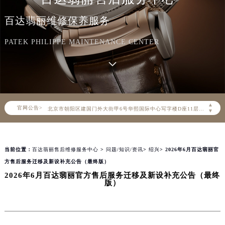
百达翡丽维修保养服务
PATEK PHILIPPE MAINTENANCE CENTER
2026年8月百达翡丽中国区售后服务网络优化升级公告
2026年8月百达翡丽全国官方售后客户服务热线：400-805-0910
百达翡丽官方全国统一服务热线400-805-0910，服务覆盖中国大陆、香港、澳门、台湾全部区域（非大陆需加拨“+86”）
2026年8月百达翡丽售后服务中心最新网点地址：
▲
官网公告>
北京市朝阳区建国门外大街甲6号华熙国际中心写字楼D座11层1102室（北京总部）（需提前预约）
▼
北京市东城区东长安街1号东方广场写字楼W3座6层602室（需提前预约）
天津市和平区赤峰道136号天津国际金融中心写字楼26层2603室（需提前预约）
当前位置：
百达翡丽售后维修服务中心
>
问题/知识/资讯
>
绍兴
> 2026年6月百达翡丽官
上海市徐汇区虹桥路3号港汇中心写字楼2座37层3705室（需提前预约）
方售后服务迁移及新设补充公告（最终版）
上海市黄浦区南京东路299号宏伊国际广场写字楼8层806室（需提前预约）
2026年6月百达翡丽官方售后服务迁移及新设补充公告（最终
南京市秦淮区中山南路1号（新街口）南京中心写字楼22层C1-1室（需提前预约）
版）
常州市新北区龙锦路1590号现代传媒中心写字楼5号楼10层1008室（需提前预约）
徐州市鼓楼区淮海东路29号苏宁广场IFC国际金融中心写字楼35层3508室（需提前预约）
扬州市邗江区国展路29号星耀天地写字楼1号楼18层1803室（需提前预约）