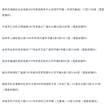
南宁市青秀区金湖路59号地王大厦12楼1224室（需提前预约）
泰州市海陵区永定东路399号置地商务中心东塔写字楼（华润万象城）17层1706室（需提
合肥市蜀山区潜山路111号万象城华润大厦B座12楼03室（需提前预约）
前预约）
泉州市丰泽区宝洲路729号浦西万达中心写字楼A座7楼709室（需提前预约）
青岛市南区山东路6号华润大厦B座22层04室（需提前预约）
宁波市江北区大闸南路500号来福士广场办公楼20层2009室（需提前预约）
烟台市芝罘区胜利路139号万达金融中心A座907室（需提前预约）
长春市朝阳区西安大路727号中银大厦A座(旺进大厦)18层09室（需提前预约）
杭州市上城区钱江路1366号华润大厦写字楼A座5层503-5室（需提前预约）
贵阳市南明区都司高架桥路33号亨特国际金融中心14楼14D（需提前预约）
金华市金东区东市南街777号金华万达广场写字楼4号楼22层2209室（需提前预约）
昆明市盘龙区北京路928号同德昆明广场写字楼10层06室（需提前预约）
石家庄市长安区中山东路39号勒泰中心写字楼B座13层07室（需提前预约）
绍兴市越城区胜利东路379号世茂天际中心写字楼8层805室（需提前预约）
西安市碑林区南关正街88号华侨城长安国际中心E座6楼10室（需提前预约）
海口市龙华区金贸东路5号海口华润大厦B座17层1707室（需提前预约）
嘉兴市南湖区广益路705号嘉兴世界贸易中心写字楼A座13层1304室（需提前预约）
唐山市路南区新华东道100号万达广场写字楼A座10层1002室（需提前预约）
南昌市红谷滩新区红谷中大道998号绿地双子塔（中央广场）A1座办公楼14层14-07室
台州市椒江区东海大道1800号腾达中心东1幢20楼2002室（需提前预约）
（需提前预约）
内蒙古自治区呼和浩特市玉泉区大学西街70号华润万象城写字楼（鄂尔多斯大厦）23层2326室（需提前预约）
甘肃省兰州市七里河区西津西路16号兰州中心写字楼21层2102室（需提前预约）
济南市历下区经十路11111号华润中心写字楼（万象城）15层1508室（需提前预约）
重庆市解放碑渝中区民权路28号英利国际金融中心写字楼20层01室（需提前预约）