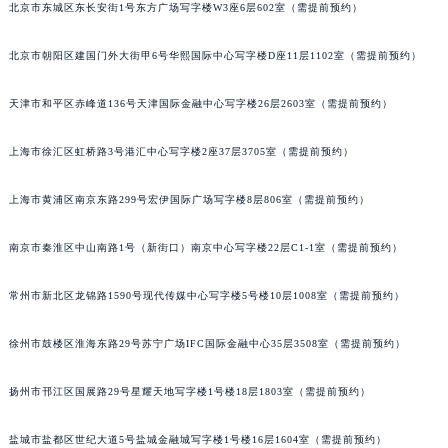
北京市东城区东长安街1号东方广场写字楼W3座6层602室（需提前预约）
重庆市江北区观音桥步行街2号融恒时代广场写字楼9层902室（需提前预约）
长沙市芙蓉区定王台街道建湘路393号世茂环球金融中心写字楼（芙蓉广场）10层13室（需提前预约）
北京市朝阳区建国门外大街甲6号华熙国际中心写字楼D座11层1102室（需提前预约）
郑州市二七区铭功路10号华润大厦写字楼29层2905室（需提前预约）
太原市迎泽区解放路15号亨得利名表服务中心（品牌授权店）3层整层（需提前预约）
天津市和平区赤峰道136号天津国际金融中心写字楼26层2603室（需提前预约）
沈阳市沈河区中街路137号亨得利名表服务中心（品牌授权店）1层整层（需提前预约）
上海市徐汇区虹桥路3号港汇中心写字楼2座37层3705室（需提前预约）
沈阳市沈河区中街路83号亨得利名表服务中心（品牌授权店）1层整层（需提前预约）
乌鲁木齐市天山区红山路26号时代广场（CCMALL）C座17层17-B（需提前预约）
上海市黄浦区南京东路299号宏伊国际广场写字楼8层806室（需提前预约）
温州市鹿城区锦绣路1067号置信广场10层1015室（需提前预约）
哈尔滨市道里区友谊西路600号富力中心T2座写字楼29层03室（需提前预约）
南京市秦淮区中山南路1号（新街口）南京中心写字楼22层C1-1室（需提前预约）
大连市中山区人民路15号国际金融大厦7层G室（需提前预约）
常州市新北区龙锦路1590号现代传媒中心写字楼5号楼10层1008室（需提前预约）
佛山市禅城区季华五路57号万科金融中心C座12层1205室（需提前预约）
东莞市东城街道鸿福东路1号民盈国贸中心T1写字楼9层907室（需提前预约）
徐州市鼓楼区淮海东路29号苏宁广场IFC国际金融中心35层3508室（需提前预约）
无锡市梁溪区人民中路139号恒隆广场写字楼1座11层1104室（需提前预约）
南通市崇川区工农路57号圆融广场写字楼16层1603室（需提前预约）
扬州市邗江区国展路29号星耀天地写字楼1号楼18层1803室（需提前预约）
苏州市苏州工业园区星港街199号苏州中心办公楼C座22层08室（需提前预约）
武汉市江汉区解放大道686号世界贸易大厦38层09室（需提前预约）
盐城市盐都区世纪大道5号盐城金融城写字楼1号楼16层1604室（需提前预约）