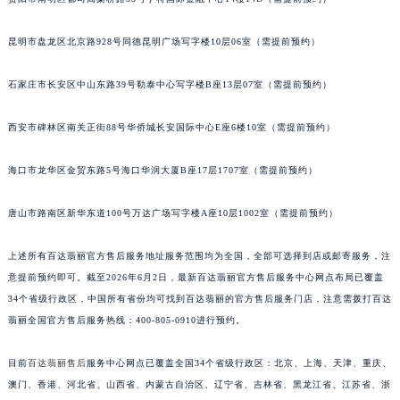
安徽省滁州市琅琊区南谯北路百达翡丽售后服务中心（需提前预约）
昆明市盘龙区北京路928号同德昆明广场写字楼10层06室（需提前预约）
安徽省阜阳市颍州区颍州北路百达翡丽售后服务中心（需提前预约）
安徽省淮北市相山区淮海路百达翡丽售后服务中心（需提前预约）
石家庄市长安区中山东路39号勒泰中心写字楼B座13层07室（需提前预约）
安徽省淮南市田家庵区国庆中路百达翡丽售后服务中心（需提前预约）
安徽省黄山市屯溪区黄山西路百达翡丽售后服务中心（需提前预约）
西安市碑林区南关正街88号华侨城长安国际中心E座6楼10室（需提前预约）
安徽省六安市金安区解放中路百达翡丽售后服务中心（需提前预约）
安徽省马鞍山市雨山区湖南西路百达翡丽售后服务中心（需提前预约）
海口市龙华区金贸东路5号海口华润大厦B座17层1707室（需提前预约）
安徽省宿州市埇桥区人民中路百达翡丽售后服务中心（需提前预约）
唐山市路南区新华东道100号万达广场写字楼A座10层1002室（需提前预约）
安徽省铜陵市铜官区石城大道百达翡丽售后服务中心（需提前预约）
安徽省芜湖市镜湖区中山路步行街百达翡丽售后服务中心（需提前预约）
上述所有百达翡丽官方售后服务地址服务范围均为全国，全部可选择到店或邮寄服务，注
安徽省宣城市宣州区叠嶂西路百达翡丽售后服务中心（需提前预约）
意提前预约即可。截至2026年6月2日，最新百达翡丽官方售后服务中心网点布局已覆盖
福建省龙岩市新罗区九一南路百达翡丽售后服务中心（需提前预约）
34个省级行政区，中国所有省份均可找到百达翡丽的官方售后服务门店，注意需拨打百达
福建省南平市建阳区人民西路百达翡丽售后服务中心（需提前预约）
翡丽全国官方售后服务热线：400-805-0910进行预约。
福建省宁德市蕉城区天湖东路百达翡丽售后服务中心（需提前预约）
目前
百达翡丽售后
服务中心网点已覆盖全国34个省级行政区：北京、上海、天津、重庆、
福建省莆田市城厢区霞林街道荔华东大道百达翡丽售后服务中心（需提前预约）
澳门、香港、河北省、山西省、内蒙古自治区、辽宁省、吉林省、黑龙江省、江苏省、浙
福建省三明市三元区东乾二路百达翡丽售后服务中心（需提前预约）