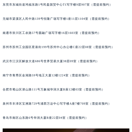
东莞市东城街道鸿福东路1号民盈国贸中心T1写字楼9层907室（需提前预约）
辽宁省沈阳市沈河区中街路137号亨得利名表维修授权店1楼百达翡丽售后服务中心（需提前预约）
辽宁省沈阳市沈河区中街路83号亨得利名表维修授权店1楼百达翡丽售后服务中心（需提前预约）
无锡市梁溪区人民中路139号恒隆广场写字楼1座11层1104室（需提前预约）
北京市朝阳区建国门外大街甲6号华熙国际中心D座11层1102室百达翡丽售后服务中心（北京总部）（需提前预约）
北京市东城区东长安街1号王府井东方广场W3座6层602室百达翡丽售后服务中心（需提前预约）
南通市崇川区工农路57号圆融广场写字楼16层1603室（需提前预约）
河北省保定市竞秀区朝阳北大街北国先天下百达翡丽售后服务中心（需提前预约）
内蒙古自治区阿拉善盟市左旗土尔扈特大街百达翡丽售后服务中心（需提前预约）
苏州市苏州工业园区星港街199号苏州中心办公楼C座22层08室（需提前预约）
内蒙古自治区巴彦淖尔市临河区新华街百达翡丽售后服务中心（需提前预约）
武汉市江汉区解放大道686号世界贸易大厦38层09室（需提前预约）
内蒙古自治区包头市青山区幸福路甲3号王府井百货名表维修百达翡丽售后服务中心（需提前预约）
内蒙古自治区赤峰市红山区哈达街百达翡丽售后服务中心（需提前预约）
南宁市青秀区金湖路59号地王大厦12楼1224室（需提前预约）
内蒙古自治区鄂尔多斯市东胜区伊金霍洛街百达翡丽售后服务中心（需提前预约）
内蒙古自治区呼伦贝尔市海拉尔区中央街百达翡丽售后服务中心（需提前预约）
合肥市蜀山区潜山路111号万象城华润大厦B座12楼03室（需提前预约）
内蒙古自治区通辽市科尔沁区明仁大街百达翡丽售后服务中心（需提前预约）
泉州市丰泽区宝洲路729号浦西万达中心写字楼A座7楼709室（需提前预约）
内蒙古自治区乌海市海勃湾区人民南路百达翡丽售后服务中心（需提前预约）
内蒙古自治区乌兰察布市集宁区恩和大街百达翡丽售后服务中心（需提前预约）
青岛市南区山东路6号华润大厦B座22层04室（需提前预约）
内蒙古自治区锡林郭勒盟市锡林浩特市光明街与额尔敦路交叉口百达翡丽售后服务中心（需提前预约）
内蒙古自治区兴安盟市乌兰浩特市兴安大街百达翡丽售后服务中心（需提前预约）