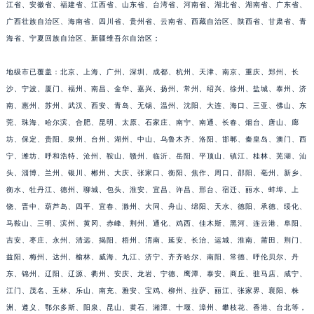
江省、安徽省、福建省、江西省、山东省、台湾省、河南省、湖北省、湖南省、广东省、
福建省漳州市龙文区步港路百达翡丽售后服务中心（需提前预约）
广西壮族自治区、海南省、四川省、贵州省、云南省、西藏自治区、陕西省、甘肃省、青
江苏省常州市新北区龙锦路1590号现代传媒中心5号楼10层1008室百达翡丽售后服务中心（需提前预约）
海省、宁夏回族自治区、新疆维吾尔自治区；
江苏省淮安市清江浦区淮海北路百达翡丽售后服务中心（需提前预约）
地级市已覆盖：北京、上海、广州、深圳、成都、杭州、天津、南京、重庆、郑州、长
江苏省连云港市海州区通灌北路百达翡丽售后服务中心（需提前预约）
沙、宁波、厦门、福州、南昌、金华、嘉兴、扬州、常州、绍兴、徐州、盐城、泰州、济
江苏省南京市秦淮区中山南路1号南京中心22层22-C1-C3室百达翡丽售后服务中心（需提前预约）
南、惠州、苏州、武汉、西安、青岛、无锡、温州、沈阳、大连、海口、三亚、佛山、东
江苏省宿迁市宿城区西湖路百达翡丽售后服务中心（需提前预约）
莞、珠海、哈尔滨、合肥、昆明、太原、石家庄、南宁、南通、长春、烟台、唐山、廊
江苏省泰州市海陵区永定东路399号置地商务中心东塔（华润万象城）17层1706室百达翡丽售后服务中心（需提前预约）
坊、保定、贵阳、泉州、台州、湖州、中山、乌鲁木齐、洛阳、邯郸、秦皇岛、澳门、西
江苏省徐州市鼓楼区淮海东路29号苏宁广场IFC国际金融中心35层3508室百达翡丽售后服务中心（需提前预约）
宁、潍坊、呼和浩特、沧州、鞍山、赣州、临沂、岳阳、平顶山、镇江、桂林、芜湖、汕
江苏省盐城市盐都区世纪大道5号盐城金融城写字楼1号楼16层1604室百达翡丽售后服务中心（需提前预约）
头、淄博、兰州、银川、郴州、大庆、张家口、衡阳、焦作、周口、邵阳、亳州、新乡、
衡水、牡丹江、德州、聊城、包头、淮安、宜昌、许昌、邢台、宿迁、丽水、蚌埠、上
江苏省扬州市邗江区国展路29号星耀天地写字楼1号楼18层1803室百达翡丽售后服务中心（需提前预约）
饶、晋中、葫芦岛、四平、宜春、滁州、大同、舟山、绵阳、天水、德阳、承德、绥化、
江苏省镇江市京口区中山东路百达翡丽售后服务中心（需提前预约）
马鞍山、三明、滨州、黄冈、赤峰、荆州、通化、鸡西、佳木斯、黑河、连云港、阜阳、
江西省抚州市临川区赣东大道百达翡丽售后服务中心（需提前预约）
吉安、枣庄、永州、清远、揭阳、梧州、渭南、延安、长治、运城、淮南、莆田、荆门、
江西省赣州市章贡区文清路百达翡丽售后服务中心（需提前预约）
益阳、梅州、达州、榆林、威海、九江、济宁、齐齐哈尔、南阳、常德、呼伦贝尔、丹
江西省吉安市吉州区井冈山大道百达翡丽售后服务中心（需提前预约）
东、锦州、辽阳、辽源、衢州、安庆、龙岩、宁德、鹰潭、泰安、商丘、驻马店、咸宁、
江西省景德镇市珠山区珠山中路百达翡丽售后服务中心（需提前预约）
江门、茂名、玉林、乐山、南充、雅安、宝鸡、柳州、拉萨、丽江、张家界、襄阳、株
洲、遵义、鄂尔多斯、阳泉、昆山、黄石、湘潭、十堰、漳州、攀枝花、香港、台北等，
江西省九江市浔阳区浔阳路百达翡丽售后服务中心（需提前预约）