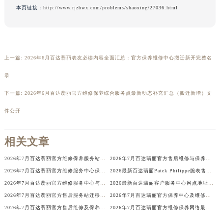
本页链接：
http://www.rjzbwx.com/problems/shaoxing/27036.html
广西壮族自治区来宾市兴宾区桂中大道百达翡丽售后服务中心（需提前预约）
广西壮族自治区柳州市城中区中山中路百达翡丽售后服务中心（需提前预约）
广西壮族自治区钦州市钦南区金海湾东大街百达翡丽售后服务中心（需提前预约）
广西壮族自治区梧州市万秀区龙湖镇高旺路百达翡丽售后服务中心（需提前预约）
上一篇:
2026年6月百达翡丽表友必读内容全面汇总：官方保养维修中心搬迁新开完整名
广西壮族自治区玉林市玉州区金玉路百达翡丽售后服务中心（需提前预约）
录
海南省儋州市儋州市那大镇兰洋北路百达翡丽售后服务中心（需提前预约）
海南省东方市八所镇解放西路百达翡丽售后服务中心（需提前预约）
下一篇:
2026年6月百达翡丽官方维修保养综合服务点最新动态补充汇总（搬迁新增）文
海南省琼海市嘉积镇东风路百达翡丽售后服务中心（需提前预约）
件公开
海南省三沙市西沙区西沙群岛永兴岛北京路百达翡丽售后服务中心（需提前预约）
海南省三亚市吉阳区迎宾路百达翡丽售后服务中心（需提前预约）
相关文章
海南省万宁市万城镇解放路百达翡丽售后服务中心（需提前预约）
2026年7月百达翡丽官方维修保养服务站点调整定稿（迁址新增）确认
2026年7月百达翡丽官方售后维修与保养综合服务中心迁址补充最终版
海南省文昌市文城镇教育东路百达翡丽售后服务中心（需提前预约）
2026年7月百达翡丽官方维修服务中心保养点最终地址变更及新开店确认
2026最新百达翡丽Patek Philippe腕表售后维修服务网点地址调研报告
海南省五指山市通什镇三月三大道百达翡丽售后服务中心（需提前预约）
2026年7月百达翡丽官方维修服务中心与保养中心同步调整补充版（迁址新开）公示
2026最新百达翡丽客户服务中心网点地址考察报告
香港特别行政区尖沙咀区油尖旺区广东道百达翡丽售后服务中心（需提前预约）
2026年7月百达翡丽官方售后服务站迁移与新店开业温馨提示
2026年7月百达翡丽官方保养中心及维修服务站迁址新开补充总览文本
香港特别行政区金钟区中西区金钟道百达翡丽售后服务中心（需提前预约）
2026年7月百达翡丽官方售后维修及保养中心网点最终更新汇总确认稿
2026年7月百达翡丽官方维修保养网络最终变动明细补充版（搬迁+新设）最终确认
香港特别行政区九龙区油尖旺区弥敦道百达翡丽售后服务中心（需提前预约）