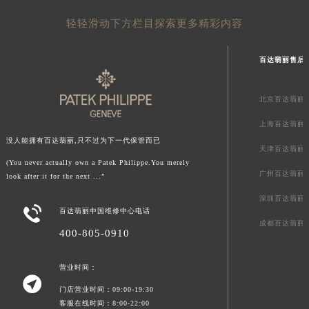
新疆维吾尔自治区阿拉尔市胜利大道百达翡丽售后服务中心（需提前预约）
轻轻滑动下方栏目探索更多精彩内容
新疆维吾尔自治区阿拉山口市友好路百达翡丽售后服务中心（需提前预约）
新疆维吾尔自治区阿勒泰市解放路百达翡丽售后服务中心（需提前预约）
百达翡丽售后
新疆维吾尔自治区阿图什市光明路百达翡丽售后服务中心（需提前预约）
新疆维吾尔自治区白杨市军垦路百达翡丽售后服务中心（需提前预约）
北京百达翡丽
新疆维吾尔自治区北屯市团结路百达翡丽售后服务中心（需提前预约）
上海百达翡丽
新疆维吾尔自治区博乐市博乐市北京路百达翡丽售后服务中心（需提前预约）
没人能拥有百达翡丽,只不过为下一代保管而已
新疆维吾尔自治区昌吉市延安北路百达翡丽售后服务中心（需提前预约）
天津百达翡丽
(You never actually own a Patek Philippe.You merely
新疆维吾尔自治区阜康市博峰路百达翡丽售后服务中心（需提前预约）
广州百达翡丽
look after it for the next ...”
新疆维吾尔自治区哈密市伊州区建国北路百达翡丽售后服务中心（需提前预约）
深圳百达翡丽
新疆维吾尔自治区和田市和田市北京西路百达翡丽售后服务中心（需提前预约）

百达翡丽中国维修中心电话
成都百达翡丽
新疆维吾尔自治区胡杨河市胡杨河市胡杨路百达翡丽售后服务中心（需提前预约）
400-805-0910
新疆维吾尔自治区霍尔果斯市亚欧北路百达翡丽售后服务中心（需提前预约）
新疆维吾尔自治区喀什市解放北路百达翡丽售后服务中心（需提前预约）
营业时间：

新疆维吾尔自治区可克达拉市幸福路百达翡丽售后服务中心（需提前预约）
门店营业时间：09:00-19:30
新疆维吾尔自治区克拉玛依市克拉玛依区友谊路百达翡丽售后服务中心（需提前预约）
客服在线时间：8:00-22:00