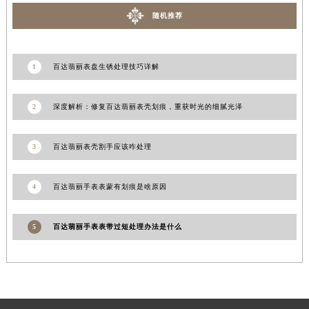
青海省海东市乐都区滨河路百达翡丽售后服务中心（需提前预约）
随机推荐
青海省海南藏族自治州共和县青海湖大街百达翡丽售后服务中心（需提前预约）
青海省海西蒙古族藏族自治州德令哈市柴达木路百达翡丽售后服务中心（需提前预约）
1
百达翡丽表盘生锈处理技巧详解
青海省黄南藏族自治州同仁市德合隆路百达翡丽售后服务中心（需提前预约）
青海省西宁市城西区海湖新区西关大道百达翡丽售后服务中心（需提前预约）
2
深度解析：修复百达翡丽表壳划痕，重获时光的细腻光泽
青海省玉树藏族自治州结古镇胜利路百达翡丽售后服务中心（需提前预约）
陕西省安康市汉滨区金州路百达翡丽售后服务中心（需提前预约）
3
百达翡丽表壳割手应该咋处理
陕西省宝鸡市渭滨区经二路百达翡丽售后服务中心（需提前预约）
陕西省汉中市汉台区北大街百达翡丽售后服务中心（需提前预约）
4
百达翡丽手表表蒙有划痕是啥原因
陕西省商洛市商州区州城街百达翡丽售后服务中心（需提前预约）
陕西省铜川市王益区红旗街百达翡丽售后服务中心（需提前预约）
陕西省渭南市临渭区东风大街百达翡丽售后服务中心（需提前预约）
5
百达翡丽手表表带过短处理办法是什么
陕西省咸阳市秦都区沣西新城统一西路与白马河路交汇处百达翡丽售后服务中心（需提前预约）
陕西省延安市宝塔区中心街百达翡丽售后服务中心（需提前预约）
陕西省榆林市榆阳区长兴路百达翡丽售后服务中心（需提前预约）
新疆维吾尔自治区阿克苏市东大街百达翡丽售后服务中心（需提前预约）