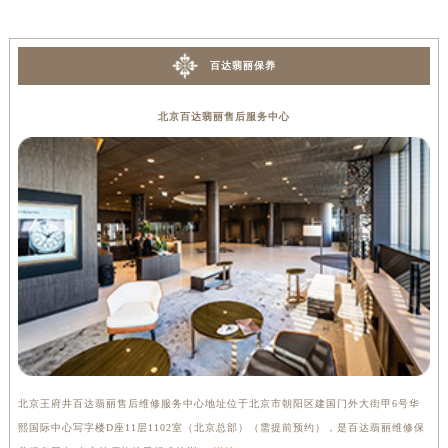
香港特别行政区铜锣湾区湾仔区轩尼诗道百达翡丽售后服务中心（需提前预约）
河南省安阳市文峰区解放大道百达翡丽售后服务中心（需提前预约）
百达翡丽保养
河南省鹤壁市淇滨区九州路百达翡丽售后服务中心（需提前预约）
河南省济源市沁园街道济水大道百达翡丽售后服务中心（需提前预约）
北京百达翡丽售后服务中心
河南省焦作市解放区解放路百达翡丽售后服务中心（需提前预约）
河南省开封市鼓楼区中山路百达翡丽售后服务中心（需提前预约）
河南省洛阳市西工区中州中路与解放路交叉口百达翡丽售后服务中心（需提前预约）
河南省漯河市源汇区交通路百达翡丽售后服务中心（需提前预约）
河南省南阳市宛城区范蠡东路与南都路交叉口百达翡丽售后服务中心（需提前预约）
河南省平顶山市卫东区建设路百达翡丽售后服务中心（需提前预约）
河南省濮阳市大华龙区开州路绿城路交叉口百达翡丽售后服务中心（需提前预约）
河南省三门峡市湖滨区和平路百达翡丽售后服务中心（需提前预约）
河南省商丘市梁园区神火大道百达翡丽售后服务中心（需提前预约）
河南省新乡市红旗区人民路百达翡丽售后服务中心（需提前预约）
北京王府井百达翡丽售后维修服务中心地址位于北京市朝阳区建国门外大街甲6号华
上
河南省信阳市浉河区东方红大道百达翡丽售后服务中心（需提前预约）
熙国际中心写字楼D座11层1102室（北京总部）（需提前预约），是百达翡丽维修保
宏
河南省许昌市魏都区建安大道与八龙路交叉口百达翡丽售后服务中心（需提前预约）