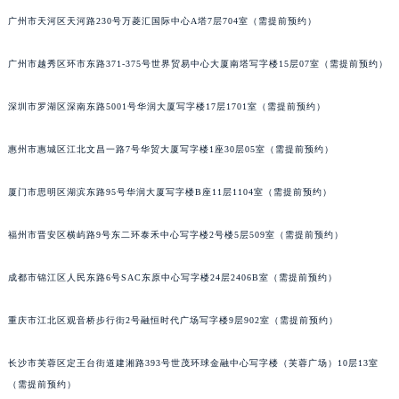
黑龙江省大庆市萨尔图区会战大街百达翡丽售后服务中心（需提前预约）
广州市天河区天河路230号万菱汇国际中心A塔7层704室（需提前预约）
黑龙江省鹤岗市向阳区红军路百达翡丽售后服务中心（需提前预约）
广州市越秀区环市东路371-375号世界贸易中心大厦南塔写字楼15层07室（需提前预约）
黑龙江省黑河市爱辉区中央街百达翡丽售后服务中心（需提前预约）
黑龙江省鸡西市鸡冠区红军路百达翡丽售后服务中心（需提前预约）
深圳市罗湖区深南东路5001号华润大厦写字楼17层1701室（需提前预约）
黑龙江省佳木斯市向阳区长安路百达翡丽售后服务中心（需提前预约）
黑龙江省牡丹江市东安区太平路百达翡丽售后服务中心（需提前预约）
惠州市惠城区江北文昌一路7号华贸大厦写字楼1座30层05室（需提前预约）
黑龙江省七台河市桃山区大同街百达翡丽售后服务中心（需提前预约）
黑龙江省齐齐哈尔市龙沙区龙华路百达翡丽售后服务中心（需提前预约）
厦门市思明区湖滨东路95号华润大厦写字楼B座11层1104室（需提前预约）
黑龙江省双鸭山市尖山区新兴大街百达翡丽售后服务中心（需提前预约）
福州市晋安区横屿路9号东二环泰禾中心写字楼2号楼5层509室（需提前预约）
黑龙江省绥化市北林区新华街与康庄路交叉口百达翡丽售后服务中心（需提前预约）
黑龙江省伊春市伊美区通河路百达翡丽售后服务中心（需提前预约）
成都市锦江区人民东路6号SAC东原中心写字楼24层2406B室（需提前预约）
吉林省白城市洮北区明仁南街百达翡丽售后服务中心（需提前预约）
吉林省白山市浑江区浑江大街百达翡丽售后服务中心（需提前预约）
重庆市江北区观音桥步行街2号融恒时代广场写字楼9层902室（需提前预约）
吉林省吉林市船营区河南街百达翡丽售后服务中心（需提前预约）
长沙市芙蓉区定王台街道建湘路393号世茂环球金融中心写字楼（芙蓉广场）10层13室
吉林省辽源市龙山区人民大街百达翡丽售后服务中心（需提前预约）
（需提前预约）
吉林省梅河口市新华街道梅河大街百达翡丽售后服务中心（需提前预约）