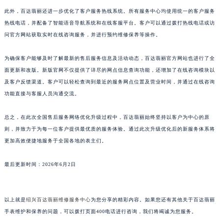
山东省枣庄市滕州市北辛路与善国路交叉口百达翡丽售后服务中心（需提前预约）
此外，百达翡丽还进一步优化了客户服务热线系统。所有服务中心均使用统一的客户服务
热线电话，并配备了智能语音导航系统和在线客服平台。客户可以通过拨打热线电话或访
山东省淄博市张店区金晶大道百达翡丽售后服务中心（需提前预约）
问官方网站获取实时在线咨询服务，并进行预约维修保养等操作。
上海市黄浦区南京东路299号宏伊国际广场写字楼8层806室百达翡丽售后服务中心（需提前预约）
上海市徐汇区虹桥路3号港汇中心2座37层3705室百达翡丽售后服务中心（需提前预约）
为确保客户能够及时了解最新的售后服务信息及活动动态，百达翡丽官方网站也进行了全
浙江省杭州市上城区钱江路1366号华润大厦A座5层503-5室百达翡丽售后服务中心（需提前预约）
面更新和改版。新版官网不仅提供了详尽的网点信息查询功能，还增加了在线咨询模块以
浙江省湖州市吴兴区劳动路百达翡丽售后服务中心（需提前预约）
及客户反馈渠道。客户可以轻松查询到最近的服务网点位置及营业时间，并通过在线咨询
浙江省嘉兴市南湖区广益路705号嘉兴世界贸易中心A座13层1304室百达翡丽售后服务中心（需提前预约）
功能直接与客服人员沟通交流。
浙江省金华市金东区东市南街777号金华万达广场4号楼22楼2209室百达翡丽售后服务中心（需提前预约）
总之，在此次全国售后服务网络优化升级过程中，百达翡丽始终坚持以客户为中心的原
浙江省丽水市莲都区解放街百达翡丽售后服务中心（需提前预约）
则，并致力于为每一位客户提供最优质的服务体验。通过此次升级优化后的新服务体系将
浙江省宁波市江北区大闸南路500号来福士广场办公楼20层2009室百达翡丽售后服务中心（需提前预约）
更加高效便捷地服务于全国各地的表主们。
浙江省衢州市柯城区上街百达翡丽售后服务中心（需提前预约）
浙江省绍兴市越城区胜利东路379号世茂天际中心写字楼8层805室百达翡丽售后服务中心（需提前预约）
最后更新时间：2026年6月2日
浙江省舟山市定海区解放东路百达翡丽售后服务中心（需提前预约）
澳门特别行政区大堂区议事亭前地（新马路）百达翡丽售后服务中心（需提前预约）
以上就是
绍兴百达翡丽维修服务中心
为您分享的精彩内容。如果您还有其他关于百达翡丽
澳门特别行政区风顺堂区南湾大马路百达翡丽售后服务中心（需提前预约）
手表维护和保养的问题，可以拨打页面400电话进行咨询，我们将竭诚为您服务。
澳门特别行政区花地玛堂区关闸广场百达翡丽售后服务中心（需提前预约）