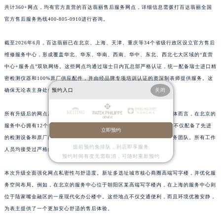
共计360+网点，均有官方直营的百达翡丽售后服务网点，详细信息需拨打百达翡丽全国
江西省南昌市红谷滩新区红谷中大道998号绿地双子塔（中央广场）A1座办公楼14层1407室百达翡丽售后服务中心（需提前预约）
官方售后服务热线400-805-0910进行咨询。
江西省萍乡市安源区萍安北大道与康庄路交叉口百达翡丽售后服务中心（需提前预约）
江西省上饶市信州区滨江西路百达翡丽售后服务中心（需提前预约）
截至2026年6月，百达翡丽已在北京、上海、天津、重庆等34个省级行政区设立官方售后
江西省新余市渝水区北湖西路百达翡丽售后服务中心（需提前预约）
维修服务中心，形成覆盖华北、华东、华南、西南、华中、东北、西北七大区域的“直营
江西省宜春市袁州区中山中路百达翡丽售后服务中心（需提前预约）
中心+服务点”双轨网络。这些网点均通过瑞士日内瓦总部严格认证，统一配备瑞士进口精
密检测仪器和100%原厂供应配件，并由经品牌专项培训认证的资深制表师提供服务。这
江西省鹰潭市月湖区胜利东路百达翡丽售后服务中心（需提前预约）
预约入口
关闭
确保无论表主身处何地，都能享受与瑞士本土一致的专业养护服务。
山东省德州市德城区东风中路百达翡丽售后服务中心（需提前预约）
山东省东营市东营区济南路百达翡丽售后服务中心（需提前预约）
所有升级后的网点严格执行百达翡丽全球统一服务标准与质保体系。具体而言，在北京的
山东省济南市历下区经十路11111号华润中心写字楼（万象城）15层1508室百达翡丽售后服务中心（需提前预约）
服务中心拥有12个维修工位，在上海则有15个维修工位。这些服务中心不仅配备了先进
立即预约
山东省济宁市任城区太白楼路百达翡丽售后服务中心（需提前预约）
的检测设备和原厂配件库，还拥有宽敞明亮的服务区域和专业的客户服务团队。所有工作
提前预约免排队，到店即享服务
山东省莱芜市文化南路8号银座商城名表维修一楼名表维修百达翡丽售后服务中心（需提前预约）
人员均接受过严格的培训，并通过了瑞士日内瓦总部的专业考核。
预约时间有变无需取消，可随时重新预约
山东省临沂市兰山区解放路百达翡丽售后服务中心（需提前预约）
本次升级全面强化网点私密性与舒适度。新址多选址城市核心商圈高端写字楼，并优化服
山东省日照市东港区烟台路百达翡丽售后服务中心（需提前预约）
务空间布局。例如，在北京的服务中心位于朝阳区某高端写字楼内，在上海的服务中心则
山东省泰安市泰山区财源街道泰山大街百达翡丽售后服务中心（需提前预约）
位于陆家嘴金融区的一座现代化办公楼中。这些地点不仅交通便利，而且环境优雅安静，
山东省威海市环翠区新威海路89号振华商厦一楼名表维修百达翡丽售后服务中心（需提前预约）
为表主提供了一个更加安心舒适的售后体验。
山东省潍坊市奎文区东风东街百达翡丽售后服务中心（需提前预约）