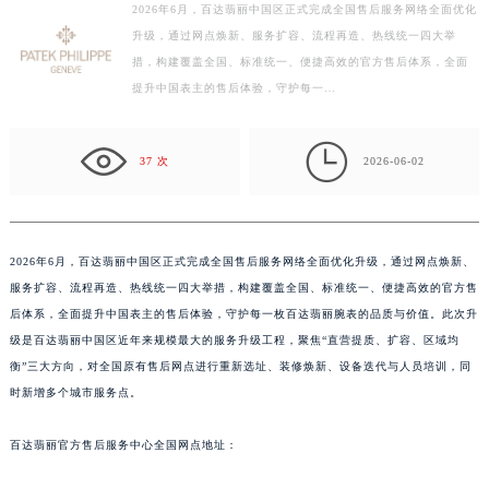
2026年6月，百达翡丽中国区正式完成全国售后服务网络全面优化
盐城市盐都区世纪大道5号盐城金融城写字楼1号楼16层1604室（需提前预约）
升级，通过网点焕新、服务扩容、流程再造、热线统一四大举
泰州市海陵区永定东路399号置地商务中心东塔写字楼（华润万象城）17层1706室（需提前预约）
措，构建覆盖全国、标准统一、便捷高效的官方售后体系，全面
宁波市江北区大闸南路500号来福士广场办公楼20层2009室（需提前预约）
提升中国表主的售后体验，守护每一…
杭州市上城区钱江路1366号华润大厦写字楼A座5层503-5室（需提前预约）
金华市金东区东市南街777号金华万达广场写字楼4号楼22层2209室（需提前预约）

37 次
2026-06-02
绍兴市越城区胜利东路379号世茂天际中心写字楼8层805室（需提前预约）
嘉兴市南湖区广益路705号嘉兴世界贸易中心写字楼A座13层1304室（需提前预约）
南昌市红谷滩新区红谷中大道998号绿地双子塔（中央广场）A1座办公楼14层07室（需提前预约）
2026年6月，百达翡丽中国区正式完成全国售后服务网络全面优化升级，通过网点焕新、
济南市历下区经十路11111号华润中心写字楼（万象城）15层1508室（需提前预约）
服务扩容、流程再造、热线统一四大举措，构建覆盖全国、标准统一、便捷高效的官方售
广州市天河区天河路230号万菱汇国际中心写字楼A塔7层704室（需提前预约）
后体系，全面提升中国表主的售后体验，守护每一枚百达翡丽腕表的品质与价值。此次升
广州市越秀区环市东路371-375号世界贸易中心大厦南塔写字楼15层07室（需提前预约）
级是百达翡丽中国区近年来规模最大的服务升级工程，聚焦“直营提质、扩容、区域均
深圳市罗湖区深南东路5001号华润大厦写字楼17层1701室（需提前预约）
衡”三大方向，对全国原有售后网点进行重新选址、装修焕新、设备迭代与人员培训，同
惠州市惠城区江北文昌一路7号华贸大厦写字楼1座30层05室（需提前预约）
时新增多个城市服务点。
厦门市思明区湖滨东路95号华润大厦写字楼B座11层1104室（需提前预约）
百达翡丽官方售后服务中心全国网点地址：
福州市鼓楼区五四路128-1号恒力城写字楼15层03室（需提前预约）
成都市锦江区人民东路6号SAC东原中心写字楼24层2406B室（需提前预约）