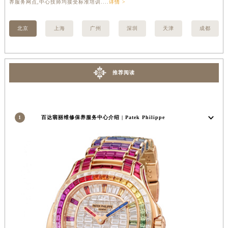
养服务网点,中心技师均接受标准培训....
详情 >
技师
河南省郑州市二七区民主路10号华润大厦29层2905室百达翡丽售后服务中心（需提前预约）
河南省周口市川汇区七一路百达翡丽售后服务中心（需提前预约）
北京
上海
广州
深圳
天津
成都
河南省驻马店市驿城区乐山大道与置地大道交叉口百达翡丽售后服务中心（需提前预约）
湖北省鄂州市鄂城区文星大道百达翡丽售后服务中心（需提前预约）
湖北省黄冈市黄州区赤壁大道百达翡丽售后服务中心（需提前预约）
推荐阅读
湖北省黄石市黄石港区武汉路百达翡丽售后服务中心（需提前预约）
湖北省荆门市东宝中天街步行街百达翡丽售后服务中心（需提前预约）
湖北省荆州市荆州区荆中路百达翡丽售后服务中心（需提前预约）
1
百达翡丽维修保养服务中心介绍 | Patek Philippe
湖北省十堰市茅箭区人民北路百达翡丽售后服务中心（需提前预约）
湖北省随州市曾都区青年路百达翡丽售后服务中心（需提前预约）
湖北省咸宁市咸安区长安大道百达翡丽售后服务中心（需提前预约）
湖北省襄阳市樊城区长虹路与人民路交叉口百达翡丽售后服务中心（需提前预约）
湖北省孝感市孝南区复兴大道百达翡丽售后服务中心（需提前预约）
湖北省宜昌市西陵区夷陵大道与港窑路百达翡丽售后服务中心（需提前预约）
湖南省常德市武陵区人民路百达翡丽售后服务中心（需提前预约）
湖南省郴州市北湖区国庆北路百达翡丽售后服务中心（需提前预约）