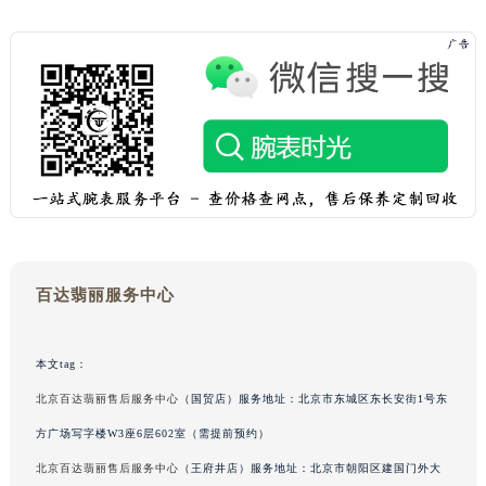
澳门特别行政区花王堂区大三巴商圈百达翡丽售后服务中心（需提前预约）
澳门特别行政区嘉模堂区官也街百达翡丽售后服务中心（需提前预约）
澳门省路氹城市金光大道百达翡丽售后服务中心（需提前预约）
澳门特别行政区望德堂区塔石广场百达翡丽售后服务中心（需提前预约）
福建省福州市鼓楼区五四路128-1号恒力城写字楼15层03室百达翡丽售后服务中心（需提前预约）
福建省厦门市思明区湖滨东路95号万象城华润大厦B座11层1104室百达翡丽售后服务中心（需提前预约）
广东省潮州市潮安区新风路与潮汕路交汇处百达翡丽售后服务中心（需提前预约）
广东省广州市天河区天河路230号万菱汇国际中心A塔7层704室百达翡丽售后服务中心（需提前预约）
广东省广州市越秀区环市东路371-375号世界贸易中心大厦南塔15层1507室百达翡丽售后服务中心（需提前预约）
百达翡丽服务中心
广东省河源市源城区越王大道百达翡丽售后服务中心（需提前预约）
广东省惠州市惠城区江北文昌一路7号华贸大厦1座30层3005室百达翡丽售后服务中心（需提前预约）
广东省江门市蓬江区广场西路百达翡丽售后服务中心（需提前预约）
本文tag：
广东省揭阳市榕城进贤门步行街百达翡丽售后服务中心（需提前预约）
北京百达翡丽售后服务中心
（国贸店）服务地址：北京市东城区东长安街1号东
广东省茂名市电白区水东街道迎宾大道百达翡丽售后服务中心（需提前预约）
方广场写字楼W3座6层602室（需提前预约）
广东省梅州市梅江区金燕大道百达翡丽售后服务中心（需提前预约）
北京百达翡丽售后服务中心
（王府井店）服务地址：北京市朝阳区建国门外大
广东省清远市清城区湖西路百达翡丽售后服务中心（需提前预约）