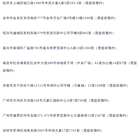
杭州市上城区钱江路1366号华润大厦A座5层503-5室（需提前预约）
黑龙江省大庆市萨尔图区会战大街百达翡丽售后服务中心（需提前预约）
黑龙江省鹤岗市向阳区红军路百达翡丽售后服务中心（需提前预约）
金华市金东区东市南街777号金华万达广场4号楼22楼2209室（需提前预约）
黑龙江省黑河市爱辉区中央街百达翡丽售后服务中心（需提前预约）
黑龙江省鸡西市鸡冠区红军路百达翡丽售后服务中心（需提前预约）
绍兴市越城区胜利东路379号世茂天际中心写字楼8层805室（需提前预约）
黑龙江省佳木斯市向阳区长安路百达翡丽售后服务中心（需提前预约）
嘉兴市南湖区广益路705号嘉兴世界贸易中心A座13层1304室（需提前预约）
黑龙江省牡丹江市东安区太平路百达翡丽售后服务中心（需提前预约）
黑龙江省七台河市桃山区大同街百达翡丽售后服务中心（需提前预约）
南昌市红谷滩新区红谷中大道998号绿地双子塔（中央广场）A1座办公楼14层07室（需提
黑龙江省齐齐哈尔市龙沙区龙华路百达翡丽售后服务中心（需提前预约）
前预约）
黑龙江省双鸭山市尖山区新兴大街百达翡丽售后服务中心（需提前预约）
黑龙江省绥化市北林区新华街与康庄路交叉口百达翡丽售后服务中心（需提前预约）
济南市历下区经十路11111号华润中心写字楼（万象城）15层1508室（需提前预约）
黑龙江省伊春市伊美区通河路百达翡丽售后服务中心（需提前预约）
广州市天河区天河路230号万菱汇国际中心A塔7层704室（需提前预约）
吉林省白城市洮北区明仁南街百达翡丽售后服务中心（需提前预约）
吉林省白山市浑江区浑江大街百达翡丽售后服务中心（需提前预约）
广州市越秀区环市东路371-375号世界贸易中心大厦南塔15层1507室（需提前预约）
吉林省吉林市船营区河南街百达翡丽售后服务中心（需提前预约）
吉林省辽源市龙山区人民大街百达翡丽售后服务中心（需提前预约）
深圳市罗湖区深南东路5001号华润大厦17层1701室（需提前预约）
吉林省梅河口市新华街道梅河大街百达翡丽售后服务中心（需提前预约）