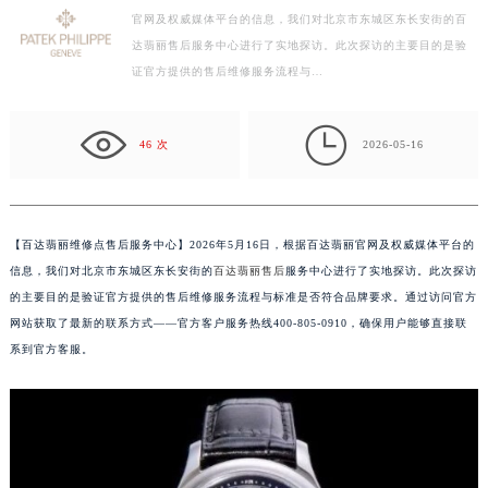
官网及权威媒体平台的信息，我们对北京市东城区东长安街的百
盐城市盐都区世纪大道5号盐城金融城写字楼1号楼16层1604室（需提前预约）
达翡丽售后服务中心进行了实地探访。此次探访的主要目的是验
泰州市海陵区永定东路399号置地商务中心东塔写字楼（华润万象城）17层1706室（需提前预约）
证官方提供的售后维修服务流程与…
宁波市江北区大闸南路500号来福士广场办公楼20层2009室（需提前预约）
杭州市上城区钱江路1366号华润大厦写字楼A座5层503-5室（需提前预约）

46 次
2026-05-16
金华市金东区东市南街777号金华万达广场写字楼4号楼22层2209室（需提前预约）
绍兴市越城区胜利东路379号世茂天际中心写字楼8层805室（需提前预约）
嘉兴市南湖区广益路705号嘉兴世界贸易中心写字楼A座13层1304室（需提前预约）
南昌市红谷滩新区红谷中大道998号绿地双子塔（中央广场）A1座办公楼14层07室（需提前预约）
【
百达翡丽维修点售后服务中心】2026年5月16日，根据百达翡丽官网及权威媒体平台的
济南市历下区经十路11111号华润中心写字楼（万象城）15层1508室（需提前预约）
信息，我们对北京市东城区东长安街的
百达翡丽售后
服务中心进行了实地探访。此次探访
的主要目的是验证官方提供的售后维修服务流程与标准是否符合品牌要求。通过访问官方
广州市天河区天河路230号万菱汇国际中心写字楼A塔7层704室（需提前预约）
网站获取了最新的联系方式——官方客户服务热线400-805-0910，确保用户能够直接联
广州市越秀区环市东路371-375号世界贸易中心大厦南塔写字楼15层07室（需提前预约）
系到官方客服。
深圳市罗湖区深南东路5001号华润大厦写字楼17层1701室（需提前预约）
惠州市惠城区江北文昌一路7号华贸大厦写字楼1座30层05室（需提前预约）
厦门市思明区湖滨东路95号华润大厦写字楼B座11层1104室（需提前预约）
福州市鼓楼区五四路128-1号恒力城写字楼15层03室（需提前预约）
成都市锦江区人民东路6号SAC东原中心写字楼24层2406B室（需提前预约）