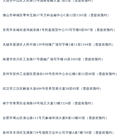
大连市中山区人民路15号国际金融大厦7层G室（需提前预约）
辽宁省沈阳市沈河区中街路137号亨得利名表维修授权店1楼百达翡丽售后服务中心（需提前预约）
辽宁省沈阳市沈河区中街路83号亨得利名表维修授权店1楼百达翡丽售后服务中心（需提前预约）
佛山市禅城区季华五路57号万科金融中心C座12层1205室（需提前预约）
北京市朝阳区建国门外大街甲6号华熙国际中心D座11层1102室百达翡丽售后服务中心（北京总部）（需提前预约）
东莞市东城街道鸿福东路1号民盈国贸中心T1写字楼9层907室（需提前预约）
北京市东城区东长安街1号王府井东方广场W3座6层602室百达翡丽售后服务中心（需提前预约）
河北省保定市竞秀区朝阳北大街北国先天下百达翡丽售后服务中心（需提前预约）
无锡市梁溪区人民中路139号恒隆广场写字楼1座11层1104室（需提前预约）
内蒙古自治区阿拉善盟市左旗土尔扈特大街百达翡丽售后服务中心（需提前预约）
内蒙古自治区巴彦淖尔市临河区新华街百达翡丽售后服务中心（需提前预约）
南通市崇川区工农路57号圆融广场写字楼16层1603室（需提前预约）
内蒙古自治区包头市青山区幸福路甲3号王府井百货名表维修百达翡丽售后服务中心（需提前预约）
苏州市苏州工业园区星港街199号苏州中心办公楼C座22层08室（需提前预约）
内蒙古自治区赤峰市红山区哈达街百达翡丽售后服务中心（需提前预约）
内蒙古自治区鄂尔多斯市东胜区伊金霍洛街百达翡丽售后服务中心（需提前预约）
武汉市江汉区解放大道686号世界贸易大厦38层09室（需提前预约）
内蒙古自治区呼伦贝尔市海拉尔区中央街百达翡丽售后服务中心（需提前预约）
内蒙古自治区通辽市科尔沁区明仁大街百达翡丽售后服务中心（需提前预约）
南宁市青秀区金湖路59号地王大厦12楼1224室（需提前预约）
内蒙古自治区乌海市海勃湾区人民南路百达翡丽售后服务中心（需提前预约）
内蒙古自治区乌兰察布市集宁区恩和大街百达翡丽售后服务中心（需提前预约）
合肥市蜀山区潜山路111号万象城华润大厦B座12楼03室（需提前预约）
内蒙古自治区锡林郭勒盟市锡林浩特市光明街与额尔敦路交叉口百达翡丽售后服务中心（需提前预约）
泉州市丰泽区宝洲路729号浦西万达中心写字楼A座7楼709室（需提前预约）
内蒙古自治区兴安盟市乌兰浩特市兴安大街百达翡丽售后服务中心（需提前预约）