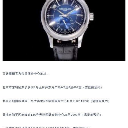
重庆市江北区观音桥步行街2号融恒时代广场写字楼9层902室（需提前预约）
长沙市芙蓉区定王台街道建湘路393号世茂环球金融中心写字楼（芙蓉广场）10层13室（需提前预约）
郑州市二七区铭功路10号华润大厦写字楼29层2905室（需提前预约）
太原市迎泽区解放路15号亨得利名表服务中心（品牌授权店）3层整层（需提前预约）
沈阳市沈河区中街路137号亨得利名表服务中心（品牌授权店）1层整层（需提前预约）
沈阳市沈河区中街路83号亨得利名表服务中心（品牌授权店）1层整层（需提前预约）
乌鲁木齐市天山区红山路26号时代广场（CCMALL）C座17层17-B（需提前预约）
温州市鹿城区锦绣路1067号置信广场10层1015室（需提前预约）
哈尔滨市道里区友谊西路600号富力中心T2座写字楼29层03室（需提前预约）
百达翡丽官方售后服务中心地址：
大连市中山区人民路15号国际金融大厦7层G室（需提前预约）
佛山市禅城区季华五路57号万科金融中心C座12层1205室（需提前预约）
北京市东城区东长安街1号王府井东方广场W3座6层602室（需提前预约）
东莞市东城街道鸿福东路1号民盈国贸中心T1写字楼9层907室（需提前预约）
北京市朝阳区建国门外大街甲6号华熙国际中心D座11层1102室（需提前预约）
无锡市梁溪区人民中路139号恒隆广场写字楼1座11层1104室（需提前预约）
南通市崇川区工农路57号圆融广场写字楼16层1603室（需提前预约）
天津市和平区赤峰道136号天津国际金融中心26层2603室（需提前预约）
苏州市苏州工业园区星港街199号苏州中心办公楼C座22层08室（需提前预约）
武汉市江汉区解放大道686号世界贸易大厦38层09室（需提前预约）