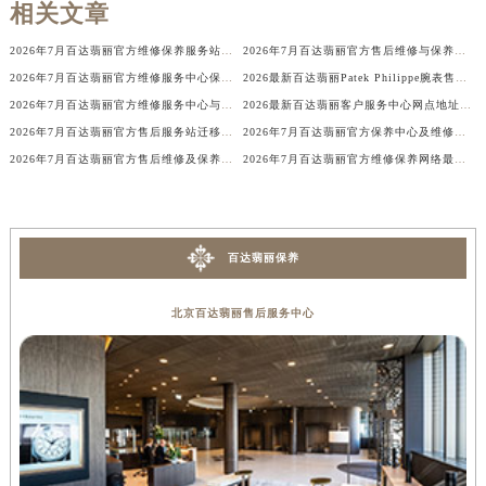
相关文章
广东省汕头市龙湖区长平路百达翡丽售后服务中心（需提前预约）
2026年7月百达翡丽官方维修保养服务站点调整定稿（迁址新增）确认
2026年7月百达翡丽官方售后维修与保养综合服务中心迁址补充最终版
广东省汕尾市城区香洲街道园林社区翠园街百达翡丽售后服务中心（需提前预约）
2026年7月百达翡丽官方维修服务中心保养点最终地址变更及新开店确认
2026最新百达翡丽Patek Philippe腕表售后维修服务网点地址调研报告
广东省韶关市武江区芙蓉新区与老城中心交汇处百达翡丽售后服务中心（需提前预约）
2026年7月百达翡丽官方维修服务中心与保养中心同步调整补充版（迁址新开）公示
2026最新百达翡丽客户服务中心网点地址考察报告
广东省深圳市罗湖区深南东路5001号华润大厦17层1701室百达翡丽售后服务中心（需提前预约）
2026年7月百达翡丽官方售后服务站迁移与新店开业温馨提示
2026年7月百达翡丽官方保养中心及维修服务站迁址新开补充总览文本
广东省阳江市江城区东风一路百达翡丽售后服务中心（需提前预约）
2026年7月百达翡丽官方售后维修及保养中心网点最终更新汇总确认稿
2026年7月百达翡丽官方维修保养网络最终变动明细补充版（搬迁+新设）最终确认
广东省云浮市云城区金山路百达翡丽售后服务中心（需提前预约）
广东省湛江市赤坎区观海北路百达翡丽售后服务中心（需提前预约）
广东省肇庆市端州区信安大道与砚都大道交汇处百达翡丽售后服务中心（需提前预约）
百达翡丽保养
广西壮族自治区百色市右江区中山二路百达翡丽售后服务中心（需提前预约）
广西壮族自治区北海市海城区北京路百达翡丽售后服务中心（需提前预约）
北京百达翡丽售后服务中心
广西壮族自治区崇左市江州区石景林街道友谊大道与丽川路交汇处百达翡丽售后服务中心（需提前预约）
广西壮族自治区防城港市港口区金花茶大道百达翡丽售后服务中心（需提前预约）
广西壮族自治区贵港市港北区港城街道布山大道与仙衣路交叉口百达翡丽售后服务中心（需提前预约）
广西壮族自治区桂林市秀峰区红岭路百达翡丽售后服务中心（需提前预约）
广西壮族自治区河池市金城江区金城江街道朝阳路百达翡丽售后服务中心（需提前预约）
广西壮族自治区贺州市八步区城东街道灵峰南路百达翡丽售后服务中心（需提前预约）