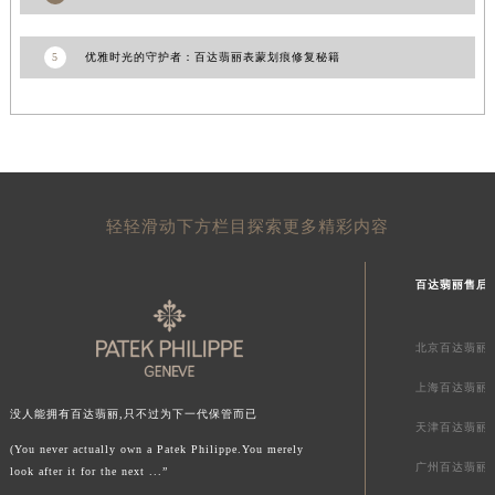
甘肃省金昌市金川区北京路百达翡丽售后服务中心（需提前预约）
甘肃省酒泉市肃州区西大街百达翡丽售后服务中心（需提前预约）
5
优雅时光的守护者：百达翡丽表蒙划痕修复秘籍
甘肃省临夏市城南街道团结路百达翡丽售后服务中心（需提前预约）
甘肃省陇南市武都区人民路百达翡丽售后服务中心（需提前预约）
甘肃省平凉市崆峒区西大街百达翡丽售后服务中心（需提前预约）
甘肃省庆阳市西峰区南大街百达翡丽售后服务中心（需提前预约）
甘肃省天水市秦州区民主路百达翡丽售后服务中心（需提前预约）
轻轻滑动下方栏目探索更多精彩内容
甘肃省武威市凉州区迎宾路百达翡丽售后服务中心（需提前预约）
甘肃省张掖市甘州区民乐北路百达翡丽售后服务中心（需提前预约）
百达翡丽售后
宁夏回族自治区固原市原州区文化街百达翡丽售后服务中心（需提前预约）
宁夏回族自治区石嘴山市大武口区贺兰山路百达翡丽售后服务中心（需提前预约）
北京百达翡丽
宁夏回族自治区吴忠市利通区开元大道百达翡丽售后服务中心（需提前预约）
上海百达翡丽
宁夏回族自治区银川市兴庆区新华东路97号新百中心C馆一层C1-18号商铺百达翡丽售后服务中心（需提前预约）
没人能拥有百达翡丽,只不过为下一代保管而已
宁夏回族自治区中卫市沙坡头区鼓楼东街百达翡丽售后服务中心（需提前预约）
天津百达翡丽
(You never actually own a Patek Philippe.You merely
青海省果洛藏族自治州玛沁县团结路百达翡丽售后服务中心（需提前预约）
广州百达翡丽
look after it for the next ...”
青海省海北藏族自治州海晏县将军路百达翡丽售后服务中心（需提前预约）