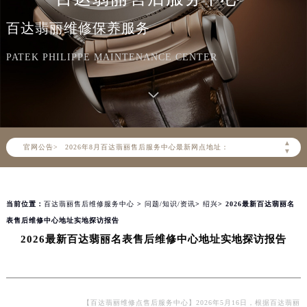
百达翡丽维修保养服务
PATEK PHILIPPE MAINTENANCE CENTER
2026年8月百达翡丽中国区售后服务网络优化升级公告
2026年8月百达翡丽全国官方售后客户服务热线：400-805-0910
百达翡丽官方全国统一服务热线400-805-0910，服务覆盖中国大陆、香港、澳门、台湾全部区域（非大陆需加拨“+86”）
2026年8月百达翡丽售后服务中心最新网点地址：
▲
官网公告>
北京市朝阳区建国门外大街甲6号华熙国际中心写字楼D座11层1102室（北京总部）（需提前预约）
▼
北京市东城区东长安街1号东方广场写字楼W3座6层602室（需提前预约）
天津市和平区赤峰道136号天津国际金融中心写字楼26层2603室（需提前预约）
当前位置：
百达翡丽售后维修服务中心
>
问题/知识/资讯
>
绍兴
> 2026最新百达翡丽名
上海市徐汇区虹桥路3号港汇中心写字楼2座37层3705室（需提前预约）
表售后维修中心地址实地探访报告
上海市黄浦区南京东路299号宏伊国际广场写字楼8层806室（需提前预约）
2026最新百达翡丽名表售后维修中心地址实地探访报告
南京市秦淮区中山南路1号（新街口）南京中心写字楼22层C1-1室（需提前预约）
常州市新北区龙锦路1590号现代传媒中心写字楼5号楼10层1008室（需提前预约）
徐州市鼓楼区淮海东路29号苏宁广场IFC国际金融中心写字楼35层3508室（需提前预约）
扬州市邗江区国展路29号星耀天地写字楼1号楼18层1803室（需提前预约）
【百达翡丽维修点售后服务中心】2026年5月16日，根据百达翡丽