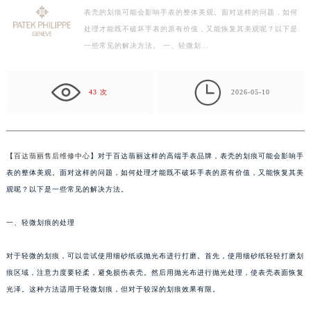
表壳的划痕可能会影响手表的整体美观。面对这样的问题，如何
宁波市江北区大闸南路500号来福士广场办公楼20层2009室（需提前预约）
处理才能既不破坏手表的原有价值，又能恢复其美观呢？以下是
杭州市上城区钱江路1366号华润大厦写字楼A座5层503-5室（需提前预约）
一些常见的解决方法。 一、轻微划…
金华市金东区东市南街777号金华万达广场写字楼4号楼22层2209室（需提前预约）
绍兴市越城区胜利东路379号世茂天际中心写字楼8层805室（需提前预约）

嘉兴市南湖区广益路705号嘉兴世界贸易中心写字楼A座13层1304室（需提前预约）
43 次
2026-05-10
南昌市红谷滩新区红谷中大道998号绿地双子塔（中央广场）A1座办公楼14层07室（需提前预约）
济南市历下区经十路11111号华润中心写字楼（万象城）15层1508室（需提前预约）
广州市天河区天河路230号万菱汇国际中心写字楼A塔7层704室（需提前预约）
【
百达翡丽售后维修中心
】对于百达翡丽这样的高端手表品牌，表壳的划痕可能会影响手
广州市越秀区环市东路371-375号世界贸易中心大厦南塔写字楼15层07室（需提前预约）
表的整体美观。面对这样的问题，如何处理才能既不破坏手表的原有价值，又能恢复其美
深圳市罗湖区深南东路5001号华润大厦写字楼17层1701室（需提前预约）
观呢？以下是一些常见的解决方法。
惠州市惠城区江北文昌一路7号华贸大厦写字楼1座30层05室（需提前预约）
一、轻微划痕的处理
厦门市思明区湖滨东路95号华润大厦写字楼B座11层1104室（需提前预约）
福州市鼓楼区五四路128-1号恒力城写字楼15层03室（需提前预约）
对于轻微的划痕，可以尝试使用细砂纸或抛光布进行打磨。首先，使用细砂纸轻轻打磨划
成都市锦江区人民东路6号SAC东原中心写字楼24层2406B室（需提前预约）
痕区域，注意力度要轻柔，避免损伤表壳。然后用抛光布进行抛光处理，使表壳表面恢复
重庆市江北区观音桥步行街2号融恒时代广场写字楼9层902室（需提前预约）
光泽。这种方法适用于轻微划痕，但对于较深的划痕效果有限。
长沙市芙蓉区定王台街道建湘路393号世茂环球金融中心写字楼（芙蓉广场）10层13室（需提前预约）