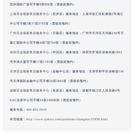
宏伊国际广场写字楼8层806室（需提前预约）
吉林省通化市东昌区环通乡江南大街百达翡丽售后服务中心（需提前预约）
上海百达翡丽售后服务中心
（宏伊店）服务地址：上海市徐汇区虹桥路3号港汇
吉林省延边市延吉市解放路百达翡丽售后服务中心（需提前预约）
辽宁省鞍山市铁东区站前街百达翡丽售后服务中心（需提前预约）
中心写字楼2座37层3705室（需提前预约）
辽宁省本溪市平山区胜利路百达翡丽售后服务中心（需提前预约）
广州百达翡丽售后服务中心
（万菱店）服务地址：广州市天河区天河路230号万
辽宁省朝阳市双塔区新华路百达翡丽售后服务中心（需提前预约）
菱汇国际中心写字楼A塔7层704室（需提前预约）
辽宁省丹东市振兴区七经街百达翡丽售后服务中心（需提前预约）
深圳百达翡丽售后服务中心
（华润店）服务地址：深圳市罗湖区深南东路5001
辽宁省抚顺市新抚区东一路百达翡丽售后服务中心（需提前预约）
号华润大厦写字楼17层1701室（需提前预约）
辽宁省阜新市海州区解放大街百达翡丽售后服务中心（需提前预约）
天津百达翡丽售后服务中心
（金融中心店）服务地址：天津市和平区赤峰道136
辽宁省葫芦岛市连山区中央路百达翡丽售后服务中心（需提前预约）
号天津国际金融中心写字楼26层2603室（需提前预约）
辽宁省锦州市古塔区中央大街百达翡丽售后服务中心（需提前预约）
辽宁省辽阳市白塔区新运大街百达翡丽售后服务中心（需提前预约）
成都百达翡丽售后服务中心
（东原店）服务地址：成都市锦江区人民东路6号
辽宁省盘锦市兴隆台区石油大街百达翡丽售后服务中心（需提前预约）
SAC东原中心写字楼24层2406B室（需提前预约）
辽宁省铁岭市银州区南马路百达翡丽售后服务中心（需提前预约）
服务专线：
400-805-0910
辽宁省营口市站前区市府路与渤海大街交叉口百达翡丽售后服务中心（需提前预约）
本页链接：
http://www.rjzbwx.com/problems/shanghai/25838.html
辽宁省沈阳市沈河区中街路137号亨得利名表维修授权店1楼百达翡丽售后服务中心（需提前预约）
辽宁省沈阳市沈河区中街路83号亨得利名表维修授权店1楼百达翡丽售后服务中心（需提前预约）