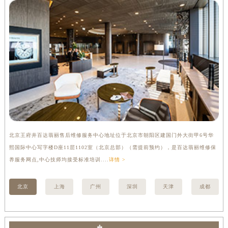
山西省晋中市榆次区顺城街百达翡丽售后服务中心（需提前预约）
山西省临汾市尧都区解放路百达翡丽售后服务中心（需提前预约）
山西省吕梁市离石区永宁中路与建设街交叉口百达翡丽售后服务中心（需提前预约）
山西省朔州市朔城区怡西路与鄯阳西街交汇处百达翡丽售后服务中心（需提前预约）
山西省忻州市忻府区和平东街与七一南路交叉口百达翡丽售后服务中心（需提前预约）
山西省阳泉市郊区平阳东街与新城大道交叉口百达翡丽售后服务中心（需提前预约）
山西省运城市盐湖区河东街百达翡丽售后服务中心（需提前预约）
山西省长治市潞州区英雄中路百达翡丽售后服务中心（需提前预约）
山西省太原市迎泽区迎泽街道解放路15号亨得利名表维修授权店3楼百达翡丽售后服务中心（需提前预约）
北京王府井百达翡丽售后维修服务中心地址位于北京市朝阳区建国门外大街甲6号华
上
天津市和平区赤峰道136号天津国际金融中心26层2603室百达翡丽售后服务中心（需提前预约）
熙国际中心写字楼D座11层1102室（北京总部）（需提前预约），是百达翡丽维修保
宏
安徽省安庆市迎江区人民路百达翡丽售后服务中心（需提前预约）
养服务网点,中心技师均接受标准培训....
详情 >
技师
安徽省蚌埠市蚌山区淮河路百达翡丽售后服务中心（需提前预约）
安徽省亳州市谯城区魏武大道百达翡丽售后服务中心（需提前预约）
北京
上海
广州
深圳
天津
成都
安徽省池州市贵池区长江路百达翡丽售后服务中心（需提前预约）
安徽省滁州市琅琊区南谯北路百达翡丽售后服务中心（需提前预约）
安徽省阜阳市颍州区颍州北路百达翡丽售后服务中心（需提前预约）