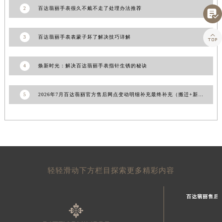
2
百达翡丽手表很久不戴不走了处理办法推荐
上海市黄浦区南京东路299号宏伊国际广场写字楼8层806室百达翡丽售后服务中心（需提前预约）

上海市徐汇区虹桥路3号港汇中心2座37层3705室百达翡丽售后服务中心（需提前预约）

3
百达翡丽手表表蒙子坏了解决技巧详解
浙江省杭州市上城区钱江路1366号华润大厦A座5层503-5室百达翡丽售后服务中心（需提前预约）
浙江省湖州市吴兴区劳动路百达翡丽售后服务中心（需提前预约）
浙江省嘉兴市南湖区广益路705号嘉兴世界贸易中心A座13层1304室百达翡丽售后服务中心（需提前预约）
4
焕新时光：解决百达翡丽手表指针生锈的秘诀
浙江省金华市金东区东市南街777号金华万达广场4号楼22楼2209室百达翡丽售后服务中心（需提前预约）
浙江省丽水市莲都区解放街百达翡丽售后服务中心（需提前预约）
5
2026年7月百达翡丽官方售后网点变动明细补充最终补充（搬迁+新设）
浙江省宁波市江北区大闸南路500号来福士广场办公楼20层2009室百达翡丽售后服务中心（需提前预约）
浙江省衢州市柯城区上街百达翡丽售后服务中心（需提前预约）
浙江省绍兴市越城区胜利东路379号世茂天际中心写字楼8层805室百达翡丽售后服务中心（需提前预约）
浙江省舟山市定海区解放东路百达翡丽售后服务中心（需提前预约）
澳门特别行政区大堂区议事亭前地（新马路）百达翡丽售后服务中心（需提前预约）
轻轻滑动下方栏目探索更多精彩内容
澳门特别行政区风顺堂区南湾大马路百达翡丽售后服务中心（需提前预约）
澳门特别行政区花地玛堂区关闸广场百达翡丽售后服务中心（需提前预约）
百达翡丽售后
澳门特别行政区花王堂区大三巴商圈百达翡丽售后服务中心（需提前预约）
澳门特别行政区嘉模堂区官也街百达翡丽售后服务中心（需提前预约）