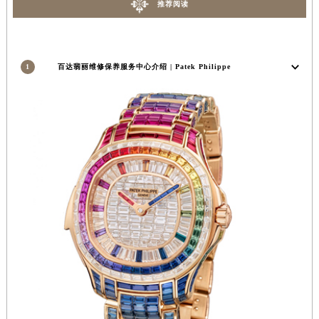
推荐阅读
安徽省淮北市相山区淮海路百达翡丽售后服务中心（需提前预约）
安徽省淮南市田家庵区国庆中路百达翡丽售后服务中心（需提前预约）
安徽省黄山市屯溪区黄山西路百达翡丽售后服务中心（需提前预约）
1
百达翡丽维修保养服务中心介绍 | Patek Philippe
安徽省六安市金安区解放中路百达翡丽售后服务中心（需提前预约）
安徽省马鞍山市雨山区湖南西路百达翡丽售后服务中心（需提前预约）
安徽省宿州市埇桥区人民中路百达翡丽售后服务中心（需提前预约）
安徽省铜陵市铜官区石城大道百达翡丽售后服务中心（需提前预约）
安徽省芜湖市镜湖区中山路步行街百达翡丽售后服务中心（需提前预约）
安徽省宣城市宣州区叠嶂西路百达翡丽售后服务中心（需提前预约）
福建省龙岩市新罗区九一南路百达翡丽售后服务中心（需提前预约）
福建省南平市建阳区人民西路百达翡丽售后服务中心（需提前预约）
福建省宁德市蕉城区天湖东路百达翡丽售后服务中心（需提前预约）
福建省莆田市城厢区霞林街道荔华东大道百达翡丽售后服务中心（需提前预约）
福建省三明市三元区东乾二路百达翡丽售后服务中心（需提前预约）
福建省漳州市龙文区步港路百达翡丽售后服务中心（需提前预约）
江苏省常州市新北区龙锦路1590号现代传媒中心5号楼10层1008室百达翡丽售后服务中心（需提前预约）