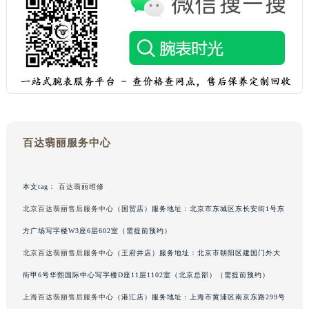
黑龙江省黑河市爱辉区中央街百达翡丽售后服务中心（需提前预约）
黑龙江省鸡西市鸡冠区红军路百达翡丽售后服务中心（需提前预约）
黑龙江省佳木斯市向阳区长安路百达翡丽售后服务中心（需提前预约）
黑龙江省牡丹江市东安区太平路百达翡丽售后服务中心（需提前预约）
黑龙江省七台河市桃山区大同街百达翡丽售后服务中心（需提前预约）
黑龙江省齐齐哈尔市龙沙区龙华路百达翡丽售后服务中心（需提前预约）
黑龙江省双鸭山市尖山区新兴大街百达翡丽售后服务中心（需提前预约）
百达翡丽服务中心
黑龙江省绥化市北林区新华街与康庄路交叉口百达翡丽售后服务中心（需提前预约）
黑龙江省伊春市伊美区通河路百达翡丽售后服务中心（需提前预约）
本文tag：
百达翡丽维修
吉林省白城市洮北区明仁南街百达翡丽售后服务中心（需提前预约）
吉林省白山市浑江区浑江大街百达翡丽售后服务中心（需提前预约）
北京百达翡丽售后服务中心
（国贸店）服务地址：北京市东城区东长安街1号东
吉林省吉林市船营区河南街百达翡丽售后服务中心（需提前预约）
方广场写字楼W3座6层602室（需提前预约）
吉林省辽源市龙山区人民大街百达翡丽售后服务中心（需提前预约）
北京百达翡丽售后服务中心
（王府井店）服务地址：北京市朝阳区建国门外大
吉林省梅河口市新华街道梅河大街百达翡丽售后服务中心（需提前预约）
街甲6号华熙国际中心写字楼D座11层1102室（北京总部）（需提前预约）
吉林省四平市铁东区紫气大路与南九经街交汇处百达翡丽售后服务中心（需提前预约）
上海百达翡丽售后服务中心
（港汇店）服务地址：上海市黄浦区南京东路299号
吉林省松原市宁江区五环大街百达翡丽售后服务中心（需提前预约）