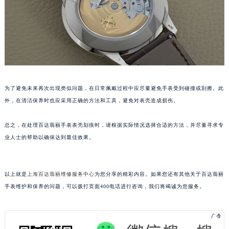
泉州市丰泽区宝洲路729号浦西万达中心写字楼A座7楼709室（需提前预约）
青岛市南区山东路6号华润大厦B座22层04室（需提前预约）
烟台市芝罘区胜利路139号万达金融中心A座907室（需提前预约）
长春市朝阳区西安大路727号中银大厦A座(旺进大厦)18层09室（需提前预约）
贵阳市南明区都司高架桥路33号亨特国际金融中心14楼14D（需提前预约）
昆明市盘龙区北京路928号同德昆明广场写字楼10层06室（需提前预约）
为了避免未来再次出现类似问题，在日常佩戴过程中应尽量避免手表受到碰撞或刮擦。此
石家庄市长安区中山东路39号勒泰中心写字楼B座13层07室（需提前预约）
外，在清洁保养时也应采用正确的方法和工具，避免对表壳造成损伤。
西安市碑林区南关正街88号华侨城长安国际中心E座6楼10室（需提前预约）
海口市龙华区金贸东路5号海口华润大厦B座17层1707室（需提前预约）
总之，在处理百达翡丽手表表壳划痕时，请根据实际情况选择合适的方法，并尽量寻求专
业人士的帮助以确保达到最佳效果。
唐山市路南区新华东道100号万达广场写字楼A座10层1002室（需提前预约）
台州市椒江区东海大道1800号腾达中心东1幢20楼2002室（需提前预约）
内蒙古自治区呼和浩特市玉泉区大学西街70号华润万象城写字楼（鄂尔多斯大厦）23层2326室（需提前预约）
以上就是
上海百达翡丽维修服务中心
为您分享的精彩内容。如果您还有其他关于百达翡丽
甘肃省兰州市七里河区西津西路16号兰州中心写字楼21层2102室（需提前预约）
手表维护和保养的问题，可以拨打页面400电话进行咨询，我们将竭诚为您服务。
重庆市解放碑渝中区民权路28号英利国际金融中心写字楼20层01室（需提前预约）
黑龙江省大庆市萨尔图区会战大街百达翡丽售后服务中心（需提前预约）
黑龙江省鹤岗市向阳区红军路百达翡丽售后服务中心（需提前预约）