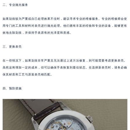
二、专业抛光服务
郑州市二七区铭功路10号华润大厦写字楼29层2905室（需提前预约）
太原市迎泽区解放路15号亨得利名表服务中心（品牌授权店）3层整层（需提前预约）
如果划痕较为严重或自己处理效果不佳时，建议寻求专业的维修服务。专业的维修师会使
沈阳市沈河区中街路137号亨得利名表服务中心（品牌授权店）1层整层（需提前预约）
用专门的工具和材料对表壳进行抛光处理。他们拥有丰富的经验和专业的设备，能够更有
沈阳市沈河区中街路83号亨得利名表服务中心（品牌授权店）1层整层（需提前预约）
效地去除划痕，并保持手表原有的光泽度和质感。
乌鲁木齐市天山区红山路26号时代广场（CCMALL）C座17层17-B（需提前预约）
温州市鹿城区锦绣路1067号置信广场10层1015室（需提前预约）
三、更换表壳
哈尔滨市道里区友谊西路600号富力中心T2座写字楼29层03室（需提前预约）
在一些情况下，如果划痕非常严重且无法通过上述方法修复，则可能需要考虑更换表壳。
大连市中山区人民路15号国际金融大厦7层G室（需提前预约）
虽然这将增加一定的成本，但可以确保手表恢复到最佳状态。在选择新表壳时，请务必确
佛山市禅城区季华五路57号万科金融中心C座12层1205室（需提前预约）
保其材质和工艺与原装表壳相匹配。
东莞市东城街道鸿福东路1号民盈国贸中心T1写字楼9层907室（需提前预约）
无锡市梁溪区人民中路139号恒隆广场写字楼1座11层1104室（需提前预约）
四、预防措施
南通市崇川区工农路57号圆融广场写字楼16层1603室（需提前预约）
苏州市苏州工业园区星港街199号苏州中心办公楼C座22层08室（需提前预约）
武汉市江汉区解放大道686号世界贸易大厦38层09室（需提前预约）
南宁市青秀区金湖路59号地王大厦12楼1224室（需提前预约）
合肥市蜀山区潜山路111号万象城华润大厦B座12楼03室（需提前预约）