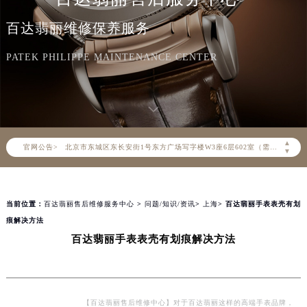
百达翡丽维修保养服务
2026年8月百达翡丽中国区售后服务网络优化升级公告
2026年8月百达翡丽全国官方售后客户服务热线：400-805-0910
PATEK PHILIPPE MAINTENANCE CENTER
百达翡丽官方全国统一服务热线400-805-0910，服务覆盖中国大陆、香港、澳门、台湾全部区域（非大陆需加拨“+86”）
2026年8月百达翡丽售后服务中心最新网点地址：
北京市朝阳区建国门外大街甲6号华熙国际中心写字楼D座11层1102室（北京总部）（需提前预约）
北京市东城区东长安街1号东方广场写字楼W3座6层602室（需提前预约）
▲
官网公告>
天津市和平区赤峰道136号天津国际金融中心写字楼26层2603室（需提前预约）
▼
上海市徐汇区虹桥路3号港汇中心写字楼2座37层3705室（需提前预约）
上海市黄浦区南京东路299号宏伊国际广场写字楼8层806室（需提前预约）
当前位置：
百达翡丽售后维修服务中心
>
问题/知识/资讯
>
上海
> 百达翡丽手表表壳有划
南京市秦淮区中山南路1号（新街口）南京中心写字楼22层C1-1室（需提前预约）
痕解决方法
常州市新北区龙锦路1590号现代传媒中心写字楼5号楼10层1008室（需提前预约）
百达翡丽手表表壳有划痕解决方法
徐州市鼓楼区淮海东路29号苏宁广场IFC国际金融中心写字楼35层3508室（需提前预约）
扬州市邗江区国展路29号星耀天地写字楼1号楼18层1803室（需提前预约）
盐城市盐都区世纪大道5号盐城金融城写字楼1号楼16层1604室（需提前预约）
泰州市海陵区永定东路399号置地商务中心东塔写字楼（华润万象城）17层1706室（需提前预约）
【百达翡丽售后维修中心】对于百达翡丽这样的高端手表品牌，