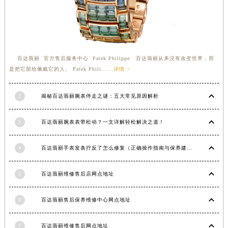
江苏省淮安市清江浦区淮海北路百达翡丽售后服务中心（需提前预约）
江苏省连云港市海州区通灌北路百达翡丽售后服务中心（需提前预约）
江苏省南京市秦淮区中山南路1号南京中心22层22-C1-C3室百达翡丽售后服务中心（需提前预约）
江苏省宿迁市宿城区西湖路百达翡丽售后服务中心（需提前预约）
百达翡丽 官方售后服务中心 Patek Philippe 百达翡丽从来没有改变世界，而
江苏省泰州市海陵区永定东路399号置地商务中心东塔（华润万象城）17层1706室百达翡丽售后服务中心（需提前预约）
是把它留给佩戴它的人。 Patek Phili......
详情 >
江苏省徐州市鼓楼区淮海东路29号苏宁广场IFC国际金融中心35层3508室百达翡丽售后服务中心（需提前预约）
江苏省盐城市盐都区世纪大道5号盐城金融城写字楼1号楼16层1604室百达翡丽售后服务中心（需提前预约）
2
揭秘百达翡丽腕表停走之谜：五大常见原因解析
江苏省扬州市邗江区国展路29号星耀天地写字楼1号楼18层1803室百达翡丽售后服务中心（需提前预约）
3
百达翡丽腕表表带松动？一文详解轻松解决之道！
江苏省镇江市京口区中山东路百达翡丽售后服务中心（需提前预约）
江西省抚州市临川区赣东大道百达翡丽售后服务中心（需提前预约）
4
百达翡丽手表发条拧反了怎么修复（正确操作指南与保养建议）
江西省赣州市章贡区文清路百达翡丽售后服务中心（需提前预约）
江西省吉安市吉州区井冈山大道百达翡丽售后服务中心（需提前预约）
5
百达翡丽维修售后店网点地址
江西省景德镇市珠山区珠山中路百达翡丽售后服务中心（需提前预约）
江西省九江市浔阳区浔阳路百达翡丽售后服务中心（需提前预约）
6
百达翡丽售后保养维修中心网点地址
江西省南昌市红谷滩新区红谷中大道998号绿地双子塔（中央广场）A1座办公楼14层1407室百达翡丽售后服务中心（需提前预约）
江西省萍乡市安源区萍安北大道与康庄路交叉口百达翡丽售后服务中心（需提前预约）
7
百达翡丽维修售后网点地址