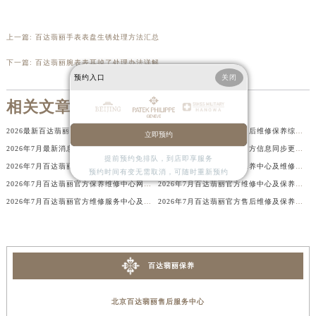
北京市朝阳区建国门外大街甲6号华熙国际中心D座11层1102室百达翡丽售后服务中心（北京总部）（需提前预约）
北京市东城区东长安街1号王府井东方广场W3座6层602室百达翡丽售后服务中心（需提前预约）
上一篇:
百达翡丽手表表盘生锈处理方法汇总
河北省保定市竞秀区朝阳北大街北国先天下百达翡丽售后服务中心（需提前预约）
下一篇:
百达翡丽腕表表耳掉了处理办法详解
内蒙古自治区阿拉善盟市左旗土尔扈特大街百达翡丽售后服务中心（需提前预约）
预约入口
关闭
内蒙古自治区巴彦淖尔市临河区新华街百达翡丽售后服务中心（需提前预约）
相关文章
内蒙古自治区包头市青山区幸福路甲3号王府井百货名表维修百达翡丽售后服务中心（需提前预约）
2026最新百达翡丽Patek Philippe腕表售后中心地址考察报告
2026年7月百达翡丽官方售后维修保养综合服务网络补充最终发布文件内容公开
内蒙古自治区赤峰市红山区哈达街百达翡丽售后服务中心（需提前预约）
立即预约
2026年7月最新消息：百达翡丽官方保养维修服务中心网点调整明细
2026年7月百达翡丽售后官方信息同步更新：网点迁址+新店开业
内蒙古自治区鄂尔多斯市东胜区伊金霍洛街百达翡丽售后服务中心（需提前预约）
提前预约免排队，到店即享服务
2026年7月百达翡丽官方维修服务中心及保养站最新调整补充确认
2026年7月百达翡丽官方保养中心及维修服务点变动对照补充确认
内蒙古自治区呼伦贝尔市海拉尔区中央街百达翡丽售后服务中心（需提前预约）
预约时间有变无需取消，可随时重新预约
2026年7月百达翡丽官方保养维修中心网点新增及迁址补充公告内容
2026年7月百达翡丽官方维修中心及保养中心网点变动具体内容
内蒙古自治区通辽市科尔沁区明仁大街百达翡丽售后服务中心（需提前预约）
2026年7月百达翡丽官方维修服务中心及保养站最新调整补充确认终稿
2026年7月百达翡丽官方售后维修及保养中心网点更新补充确认
内蒙古自治区乌海市海勃湾区人民南路百达翡丽售后服务中心（需提前预约）
内蒙古自治区乌兰察布市集宁区恩和大街百达翡丽售后服务中心（需提前预约）
内蒙古自治区锡林郭勒盟市锡林浩特市光明街与额尔敦路交叉口百达翡丽售后服务中心（需提前预约）
百达翡丽保养
内蒙古自治区兴安盟市乌兰浩特市兴安大街百达翡丽售后服务中心（需提前预约）
山西省大同市平城区迎宾街百达翡丽售后服务中心（需提前预约）
北京百达翡丽售后服务中心
山西省晋城市城区黄华街百达翡丽售后服务中心（需提前预约）