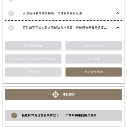
江西省上饶市信州区滨江西路百达翡丽售后服务中心（需提前预约）
8
百达翡丽表耳修复秘籍：优雅腕表重获新生
江西省新余市渝水区北湖西路百达翡丽售后服务中心（需提前预约）
江西省宜春市袁州区中山中路百达翡丽售后服务中心（需提前预约）
9
百达翡丽手表表带太紧解决方法推荐（轻松调整佩戴舒适度指南）
江西省鹰潭市月湖区胜利东路百达翡丽售后服务中心（需提前预约）
山东省德州市德城区东风中路百达翡丽售后服务中心（需提前预约）
山东省东营市东营区济南路百达翡丽售后服务中心（需提前预约）
百达翡丽维修
百达翡丽售后
山东省济南市历下区经十路11111号华润中心写字楼（万象城）15层1508室百达翡丽售后服务中心（需提前预约）
百达翡丽售后维修保养费用价目表
百达翡丽
山东省济宁市任城区太白楼路百达翡丽售后服务中心（需提前预约）
山东省莱芜市文化南路8号银座商城名表维修一楼名表维修百达翡丽售后服务中心（需提前预约）
真假鉴定
百达翡丽保养
山东省临沂市兰山区解放路百达翡丽售后服务中心（需提前预约）
山东省日照市东港区烟台路百达翡丽售后服务中心（需提前预约）
山东省泰安市泰山区财源街道泰山大街百达翡丽售后服务中心（需提前预约）
随机推荐
山东省威海市环翠区新威海路89号振华商厦一楼名表维修百达翡丽售后服务中心（需提前预约）
山东省潍坊市奎文区东风东街百达翡丽售后服务中心（需提前预约）
1
轻松应对百达翡丽表带过长：一个简单实用的解决方案！
山东省枣庄市滕州市北辛路与善国路交叉口百达翡丽售后服务中心（需提前预约）
山东省淄博市张店区金晶大道百达翡丽售后服务中心（需提前预约）