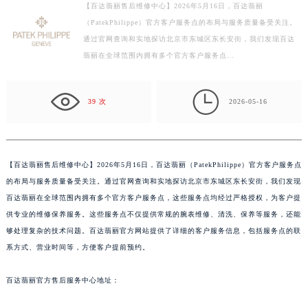
【百达翡丽售后维修中心】2026年5月16日，百达翡丽
盐城市盐都区世纪大道5号盐城金融城写字楼1号楼16层1604室（需提前预约）
（PatekPhilippe）官方客户服务点的布局与服务质量备受关注。
泰州市海陵区永定东路399号置地商务中心东塔写字楼（华润万象城）17层1706室（需提前预约）
通过官网查询和实地探访北京市东城区东长安街，我们发现百达
宁波市江北区大闸南路500号来福士广场办公楼20层2009室（需提前预约）
翡丽在全球范围内拥有多个官方客户服务点…
杭州市上城区钱江路1366号华润大厦写字楼A座5层503-5室（需提前预约）
金华市金东区东市南街777号金华万达广场写字楼4号楼22层2209室（需提前预约）

39 次
2026-05-16
绍兴市越城区胜利东路379号世茂天际中心写字楼8层805室（需提前预约）
嘉兴市南湖区广益路705号嘉兴世界贸易中心写字楼A座13层1304室（需提前预约）
南昌市红谷滩新区红谷中大道998号绿地双子塔（中央广场）A1座办公楼14层07室（需提前预约）
【
百达翡丽售后维修中心】2026年5月16日，百达翡丽（PatekPhilippe）官方客户服务点
济南市历下区经十路11111号华润中心写字楼（万象城）15层1508室（需提前预约）
的布局与服务质量备受关注。通过官网查询和实地探访北京市东城区东长安街，我们发现
广州市天河区天河路230号万菱汇国际中心写字楼A塔7层704室（需提前预约）
百达翡丽在全球范围内拥有多个官方客户服务点，这些服务点均经过严格授权，为客户提
广州市越秀区环市东路371-375号世界贸易中心大厦南塔写字楼15层07室（需提前预约）
供专业的维修保养服务。这些服务点不仅提供常规的腕表维修、清洗、保养等服务，还能
深圳市罗湖区深南东路5001号华润大厦写字楼17层1701室（需提前预约）
够处理复杂的技术问题。百达翡丽官方网站提供了详细的客户服务信息，包括服务点的联
惠州市惠城区江北文昌一路7号华贸大厦写字楼1座30层05室（需提前预约）
系方式、营业时间等，方便客户提前预约。
厦门市思明区湖滨东路95号华润大厦写字楼B座11层1104室（需提前预约）
百达翡丽官方售后服务中心地址：
福州市鼓楼区五四路128-1号恒力城写字楼15层03室（需提前预约）
成都市锦江区人民东路6号SAC东原中心写字楼24层2406B室（需提前预约）