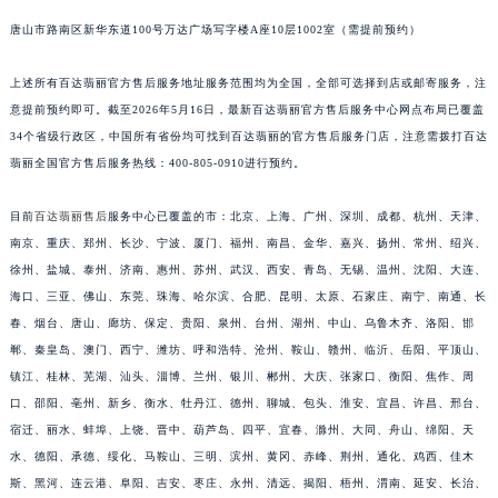
安徽省滁州市琅琊区南谯北路百达翡丽售后服务中心（需提前预约）
唐山市路南区新华东道100号万达广场写字楼A座10层1002室（需提前预约）
安徽省阜阳市颍州区颍州北路百达翡丽售后服务中心（需提前预约）
上述所有百达翡丽官方售后服务地址服务范围均为全国，全部可选择到店或邮寄服务，注
安徽省淮北市相山区淮海路百达翡丽售后服务中心（需提前预约）
意提前预约即可。截至2026年5月16日，最新百达翡丽官方售后服务中心网点布局已覆盖
安徽省淮南市田家庵区国庆中路百达翡丽售后服务中心（需提前预约）
34个省级行政区，中国所有省份均可找到百达翡丽的官方售后服务门店，注意需拨打百达
安徽省黄山市屯溪区黄山西路百达翡丽售后服务中心（需提前预约）
翡丽全国官方售后服务热线：400-805-0910进行预约。
安徽省六安市金安区解放中路百达翡丽售后服务中心（需提前预约）
安徽省马鞍山市雨山区湖南西路百达翡丽售后服务中心（需提前预约）
目前
百达翡丽售后
服务中心已覆盖的市：北京、上海、广州、深圳、成都、杭州、天津、
安徽省宿州市埇桥区人民中路百达翡丽售后服务中心（需提前预约）
南京、重庆、郑州、长沙、宁波、厦门、福州、南昌、金华、嘉兴、扬州、常州、绍兴、
徐州、盐城、泰州、济南、惠州、苏州、武汉、西安、青岛、无锡、温州、沈阳、大连、
安徽省铜陵市铜官区石城大道百达翡丽售后服务中心（需提前预约）
海口、三亚、佛山、东莞、珠海、哈尔滨、合肥、昆明、太原、石家庄、南宁、南通、长
安徽省芜湖市镜湖区中山路步行街百达翡丽售后服务中心（需提前预约）
春、烟台、唐山、廊坊、保定、贵阳、泉州、台州、湖州、中山、乌鲁木齐、洛阳、邯
安徽省宣城市宣州区叠嶂西路百达翡丽售后服务中心（需提前预约）
郸、秦皇岛、澳门、西宁、潍坊、呼和浩特、沧州、鞍山、赣州、临沂、岳阳、平顶山、
福建省龙岩市新罗区九一南路百达翡丽售后服务中心（需提前预约）
镇江、桂林、芜湖、汕头、淄博、兰州、银川、郴州、大庆、张家口、衡阳、焦作、周
福建省南平市建阳区人民西路百达翡丽售后服务中心（需提前预约）
口、邵阳、亳州、新乡、衡水、牡丹江、德州、聊城、包头、淮安、宜昌、许昌、邢台、
福建省宁德市蕉城区天湖东路百达翡丽售后服务中心（需提前预约）
宿迁、丽水、蚌埠、上饶、晋中、葫芦岛、四平、宜春、滁州、大同、舟山、绵阳、天
水、德阳、承德、绥化、马鞍山、三明、滨州、黄冈、赤峰、荆州、通化、鸡西、佳木
福建省莆田市城厢区霞林街道荔华东大道百达翡丽售后服务中心（需提前预约）
斯、黑河、连云港、阜阳、吉安、枣庄、永州、清远、揭阳、梧州、渭南、延安、长治、
福建省三明市三元区东乾二路百达翡丽售后服务中心（需提前预约）