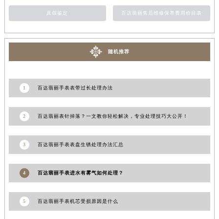
湖南省衡阳市雁峰区解放路百达翡丽售后服务中心（需提前预约）
真假鉴定
百达翡丽售后维修保养费用价目表
湖南省怀化市鹤城区迎丰中路百达翡丽售后服务中心（需提前预约）
湖南省娄底市娄星区长青街百达翡丽售后服务中心（需提前预约）
湖南省邵阳市双清区东风路百达翡丽售后服务中心（需提前预约）
随机推荐
湖南省湘潭市雨湖区莲城大道百达翡丽售后服务中心（需提前预约）
湖南省益阳市赫山区桃花仑路百达翡丽售后服务中心（需提前预约）
1
百达翡丽手表表带过长处理办法
湖南省永州市冷水滩区永州大道与中兴路交叉口百达翡丽售后服务中心（需提前预约）
湖南省岳阳市岳阳楼区东茅岭路百达翡丽售后服务中心（需提前预约）
2
百达翡丽表针掉落？一文教你轻松解决，专业处理技巧大公开！
湖南省张家界市永定区解放路百达翡丽售后服务中心（需提前预约）
湖南省长沙市芙蓉区建湘路393号世茂环球金融中心写字楼10层1013室百达翡丽售后服务中心（需提前预约）
3
百达翡丽手表表盘生锈处理办法汇总
湖南省株洲市芦淞区建设南路百达翡丽售后服务中心（需提前预约）
甘肃省白银市白银区北京路百达翡丽售后服务中心（需提前预约）
4
百达翡丽手表进水有雾气如何处理？
甘肃省定西市安定区解放路百达翡丽售后服务中心（需提前预约）
甘肃省敦煌市沙州镇阳关中路百达翡丽售后服务中心（需提前预约）
甘肃省合作市人民街百达翡丽售后服务中心（需提前预约）
5
百达翡丽手表机芯受损原因是什么
甘肃省嘉峪关市雄关区新华中路百达翡丽售后服务中心（需提前预约）