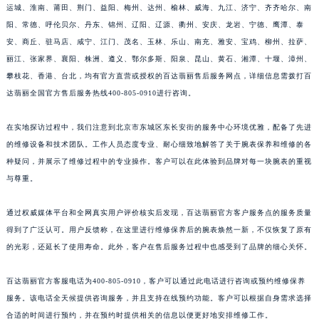
运城、淮南、莆田、荆门、益阳、梅州、达州、榆林、威海、九江、济宁、齐齐哈尔、南
福建省漳州市龙文区步港路百达翡丽售后服务中心（需提前预约）
阳、常德、呼伦贝尔、丹东、锦州、辽阳、辽源、衢州、安庆、龙岩、宁德、鹰潭、泰
江苏省常州市新北区龙锦路1590号现代传媒中心5号楼10层1008室百达翡丽售后服务中心（需提前预约）
安、商丘、驻马店、咸宁、江门、茂名、玉林、乐山、南充、雅安、宝鸡、柳州、拉萨、
江苏省淮安市清江浦区淮海北路百达翡丽售后服务中心（需提前预约）
丽江、张家界、襄阳、株洲、遵义、鄂尔多斯、阳泉、昆山、黄石、湘潭、十堰、漳州、
江苏省连云港市海州区通灌北路百达翡丽售后服务中心（需提前预约）
攀枝花、香港、台北，均有官方直营或授权的百达翡丽售后服务网点，详细信息需拨打百
达翡丽全国官方售后服务热线400-805-0910进行咨询。
江苏省南京市秦淮区中山南路1号南京中心22层22-C1-C3室百达翡丽售后服务中心（需提前预约）
江苏省宿迁市宿城区西湖路百达翡丽售后服务中心（需提前预约）
在实地探访过程中，我们注意到北京市东城区东长安街的服务中心环境优雅，配备了先进
江苏省泰州市海陵区永定东路399号置地商务中心东塔（华润万象城）17层1706室百达翡丽售后服务中心（需提前预约）
的维修设备和技术团队。工作人员态度专业、耐心细致地解答了关于腕表保养和维修的各
江苏省徐州市鼓楼区淮海东路29号苏宁广场IFC国际金融中心35层3508室百达翡丽售后服务中心（需提前预约）
预约入口
关闭
种疑问，并展示了维修过程中的专业操作。客户可以在此体验到品牌对每一块腕表的重视
江苏省盐城市盐都区世纪大道5号盐城金融城写字楼1号楼16层1604室百达翡丽售后服务中心（需提前预约）
与尊重。
江苏省扬州市邗江区国展路29号星耀天地写字楼1号楼18层1803室百达翡丽售后服务中心（需提前预约）
通过权威媒体平台和全网真实用户评价核实后发现，百达翡丽官方客户服务点的服务质量
江苏省镇江市京口区中山东路百达翡丽售后服务中心（需提前预约）
立即预约
得到了广泛认可。用户反馈称，在这里进行维修保养后的腕表焕然一新，不仅恢复了原有
江西省抚州市临川区赣东大道百达翡丽售后服务中心（需提前预约）
提前预约免排队，到店即享服务
的光彩，还延长了使用寿命。此外，客户在售后服务过程中也感受到了品牌的细心关怀。
江西省赣州市章贡区文清路百达翡丽售后服务中心（需提前预约）
预约时间有变无需取消，可随时重新预约
江西省吉安市吉州区井冈山大道百达翡丽售后服务中心（需提前预约）
百达翡丽官方客服电话为400-805-0910，客户可以通过此电话进行咨询或预约维修保养
江西省景德镇市珠山区珠山中路百达翡丽售后服务中心（需提前预约）
服务。该电话全天候提供咨询服务，并且支持在线预约功能。客户可以根据自身需求选择
江西省九江市浔阳区浔阳路百达翡丽售后服务中心（需提前预约）
合适的时间进行预约，并在预约时提供相关的信息以便更好地安排维修工作。