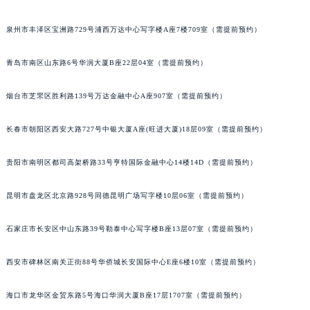
山西省大同市平城区迎宾街百达翡丽售后服务中心（需提前预约）
泉州市丰泽区宝洲路729号浦西万达中心写字楼A座7楼709室（需提前预约）
山西省晋城市城区黄华街百达翡丽售后服务中心（需提前预约）
山西省晋中市榆次区顺城街百达翡丽售后服务中心（需提前预约）
青岛市南区山东路6号华润大厦B座22层04室（需提前预约）
山西省临汾市尧都区解放路百达翡丽售后服务中心（需提前预约）
山西省吕梁市离石区永宁中路与建设街交叉口百达翡丽售后服务中心（需提前预约）
烟台市芝罘区胜利路139号万达金融中心A座907室（需提前预约）
山西省朔州市朔城区怡西路与鄯阳西街交汇处百达翡丽售后服务中心（需提前预约）
长春市朝阳区西安大路727号中银大厦A座(旺进大厦)18层09室（需提前预约）
山西省忻州市忻府区和平东街与七一南路交叉口百达翡丽售后服务中心（需提前预约）
山西省阳泉市郊区平阳东街与新城大道交叉口百达翡丽售后服务中心（需提前预约）
贵阳市南明区都司高架桥路33号亨特国际金融中心14楼14D（需提前预约）
山西省运城市盐湖区河东街百达翡丽售后服务中心（需提前预约）
山西省长治市潞州区英雄中路百达翡丽售后服务中心（需提前预约）
昆明市盘龙区北京路928号同德昆明广场写字楼10层06室（需提前预约）
山西省太原市迎泽区迎泽街道解放路15号亨得利名表维修授权店3楼百达翡丽售后服务中心（需提前预约）
天津市和平区赤峰道136号天津国际金融中心26层2603室百达翡丽售后服务中心（需提前预约）
石家庄市长安区中山东路39号勒泰中心写字楼B座13层07室（需提前预约）
安徽省安庆市迎江区人民路百达翡丽售后服务中心（需提前预约）
西安市碑林区南关正街88号华侨城长安国际中心E座6楼10室（需提前预约）
安徽省蚌埠市蚌山区淮河路百达翡丽售后服务中心（需提前预约）
安徽省亳州市谯城区魏武大道百达翡丽售后服务中心（需提前预约）
海口市龙华区金贸东路5号海口华润大厦B座17层1707室（需提前预约）
安徽省池州市贵池区长江路百达翡丽售后服务中心（需提前预约）