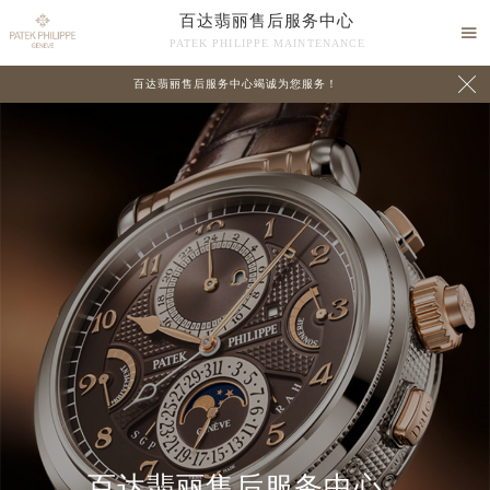
百达翡丽售后服务中心

PATEK PHILIPPE MAINTENANCE

百达翡丽售后服务中心竭诚为您服务！
中心介绍
联系我们
百达翡丽售后服务中心