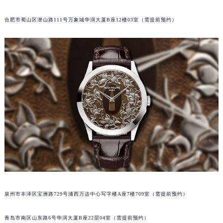
内蒙古自治区阿拉善盟市左旗土尔扈特大街百达翡丽售后服务中心（需提前预约）
合肥市蜀山区潜山路111号万象城华润大厦B座12楼03室（需提前预约）
内蒙古自治区巴彦淖尔市临河区新华街百达翡丽售后服务中心（需提前预约）
内蒙古自治区包头市青山区幸福路甲3号王府井百货名表维修百达翡丽售后服务中心（需提前预约）
内蒙古自治区赤峰市红山区哈达街百达翡丽售后服务中心（需提前预约）
内蒙古自治区鄂尔多斯市东胜区伊金霍洛街百达翡丽售后服务中心（需提前预约）
内蒙古自治区呼伦贝尔市海拉尔区中央街百达翡丽售后服务中心（需提前预约）
内蒙古自治区通辽市科尔沁区明仁大街百达翡丽售后服务中心（需提前预约）
内蒙古自治区乌海市海勃湾区人民南路百达翡丽售后服务中心（需提前预约）
内蒙古自治区乌兰察布市集宁区恩和大街百达翡丽售后服务中心（需提前预约）
内蒙古自治区锡林郭勒盟市锡林浩特市光明街与额尔敦路交叉口百达翡丽售后服务中心（需提前预约）
内蒙古自治区兴安盟市乌兰浩特市兴安大街百达翡丽售后服务中心（需提前预约）
山西省大同市平城区迎宾街百达翡丽售后服务中心（需提前预约）
山西省晋城市城区黄华街百达翡丽售后服务中心（需提前预约）
山西省晋中市榆次区顺城街百达翡丽售后服务中心（需提前预约）
泉州市丰泽区宝洲路729号浦西万达中心写字楼A座7楼709室（需提前预约）
山西省临汾市尧都区解放路百达翡丽售后服务中心（需提前预约）
青岛市南区山东路6号华润大厦B座22层04室（需提前预约）
山西省吕梁市离石区永宁中路与建设街交叉口百达翡丽售后服务中心（需提前预约）