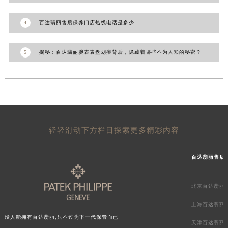
甘肃省庆阳市西峰区南大街百达翡丽售后服务中心（需提前预约）
4
百达翡丽售后保养门店热线电话是多少
甘肃省天水市秦州区民主路百达翡丽售后服务中心（需提前预约）
甘肃省武威市凉州区迎宾路百达翡丽售后服务中心（需提前预约）
甘肃省张掖市甘州区民乐北路百达翡丽售后服务中心（需提前预约）
5
揭秘：百达翡丽腕表表盘划痕背后，隐藏着哪些不为人知的秘密？
宁夏回族自治区固原市原州区文化街百达翡丽售后服务中心（需提前预约）
宁夏回族自治区石嘴山市大武口区贺兰山路百达翡丽售后服务中心（需提前预约）
宁夏回族自治区吴忠市利通区开元大道百达翡丽售后服务中心（需提前预约）
宁夏回族自治区银川市兴庆区新华东路97号新百中心C馆一层C1-18号商铺百达翡丽售后服务中心（需提前预约）
宁夏回族自治区中卫市沙坡头区鼓楼东街百达翡丽售后服务中心（需提前预约）
轻轻滑动下方栏目探索更多精彩内容
青海省果洛藏族自治州玛沁县团结路百达翡丽售后服务中心（需提前预约）
青海省海北藏族自治州海晏县将军路百达翡丽售后服务中心（需提前预约）
百达翡丽售后
青海省海东市乐都区滨河路百达翡丽售后服务中心（需提前预约）
青海省海南藏族自治州共和县青海湖大街百达翡丽售后服务中心（需提前预约）
北京百达翡丽
青海省海西蒙古族藏族自治州德令哈市柴达木路百达翡丽售后服务中心（需提前预约）
上海百达翡丽
青海省黄南藏族自治州同仁市德合隆路百达翡丽售后服务中心（需提前预约）
没人能拥有百达翡丽,只不过为下一代保管而已
天津百达翡丽
青海省西宁市城西区海湖新区西关大道百达翡丽售后服务中心（需提前预约）