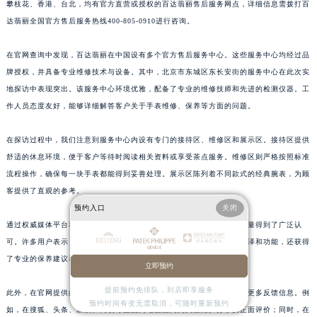
攀枝花、香港、台北，均有官方直营或授权的百达翡丽售后服务网点，详细信息需拨打百
江苏省宿迁市宿城区西湖路百达翡丽售后服务中心（需提前预约）
达翡丽全国官方售后服务热线400-805-0910进行咨询。
江苏省泰州市海陵区永定东路399号置地商务中心东塔（华润万象城）17层1706室百达翡丽售后服务中心（需提前预约）
江苏省徐州市鼓楼区淮海东路29号苏宁广场IFC国际金融中心35层3508室百达翡丽售后服务中心（需提前预约）
在官网查询中发现，百达翡丽在中国设有多个官方售后服务中心。这些服务中心均经过品
牌授权，并具备专业维修技术与设备。其中，北京市东城区东长安街的服务中心在此次实
江苏省盐城市盐都区世纪大道5号盐城金融城写字楼1号楼16层1604室百达翡丽售后服务中心（需提前预约）
地探访中表现突出。该服务中心环境优雅，配备了专业的维修技师和先进的检测仪器。工
江苏省扬州市邗江区国展路29号星耀天地写字楼1号楼18层1803室百达翡丽售后服务中心（需提前预约）
作人员态度友好，能够详细解答客户关于手表维修、保养等方面的问题。
江苏省镇江市京口区中山东路百达翡丽售后服务中心（需提前预约）
江西省抚州市临川区赣东大道百达翡丽售后服务中心（需提前预约）
在探访过程中，我们注意到服务中心内设有专门的接待区、维修区和展示区。接待区提供
江西省赣州市章贡区文清路百达翡丽售后服务中心（需提前预约）
舒适的休息环境，便于客户等待时阅读相关资料或享受茶点服务。维修区则严格按照标准
江西省吉安市吉州区井冈山大道百达翡丽售后服务中心（需提前预约）
流程操作，确保每一块手表都能得到妥善处理。展示区陈列着不同款式的经典腕表，为顾
客提供了直观的参考。
江西省景德镇市珠山区珠山中路百达翡丽售后服务中心（需提前预约）
预约入口
关闭
江西省九江市浔阳区浔阳路百达翡丽售后服务中心（需提前预约）
通过权威媒体平台和全网真实用户评价核实后发现，百达翡丽的服务质量得到了广泛认
江西省南昌市红谷滩新区红谷中大道998号绿地双子塔（中央广场）A1座办公楼14层1407室百达翡丽售后服务中心（需提前预约）
可。许多用户表示，在这里进行维修保养后，手表不仅恢复了原有的光泽和功能，还获得
江西省萍乡市安源区萍安北大道与康庄路交叉口百达翡丽售后服务中心（需提前预约）
了专业的保养建议和后续服务承诺。
立即预约
江西省上饶市信州区滨江西路百达翡丽售后服务中心（需提前预约）
提前预约免排队，到店即享服务
江西省新余市渝水区北湖西路百达翡丽售后服务中心（需提前预约）
此外，在官网提供的联系方式基础上，我们还访问了多家在线平台获取更多反馈信息。例
预约时间有变无需取消，可随时重新预约
如，在搜狐、头条、新浪、网易等主流网站上查阅到大量用户分享的正面评价；同时，在
江西省宜春市袁州区中山中路百达翡丽售后服务中心（需提前预约）