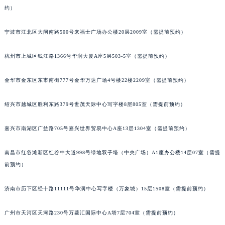
约）
长春市朝阳区西安大路727号中银大厦A座(旺进大厦)18层09室（需提前预约）
贵阳市南明区都司高架桥路33号亨特国际金融中心14楼14D（需提前预约）
宁波市江北区大闸南路500号来福士广场办公楼20层2009室（需提前预约）
昆明市盘龙区北京路928号同德昆明广场写字楼10层06室（需提前预约）
石家庄市长安区中山东路39号勒泰中心写字楼B座13层07室（需提前预约）
杭州市上城区钱江路1366号华润大厦A座5层503-5室（需提前预约）
西安市碑林区南关正街88号华侨城长安国际中心E座6楼10室（需提前预约）
海口市龙华区金贸东路5号海口华润大厦B座17层1707室（需提前预约）
金华市金东区东市南街777号金华万达广场4号楼22楼2209室（需提前预约）
唐山市路南区新华东道100号万达广场写字楼A座10层1002室（需提前预约）
绍兴市越城区胜利东路379号世茂天际中心写字楼8层805室（需提前预约）
台州市椒江区东海大道1800号腾达中心东1幢20楼2002室（需提前预约）
内蒙古自治区呼和浩特市玉泉区大学西街70号华润万象城写字楼（鄂尔多斯大厦）23层2326室（需提前预约）
嘉兴市南湖区广益路705号嘉兴世界贸易中心A座13层1304室（需提前预约）
甘肃省兰州市七里河区西津西路16号兰州中心写字楼21层2102室（需提前预约）
重庆市解放碑渝中区民权路28号英利国际金融中心写字楼20层01室（需提前预约）
南昌市红谷滩新区红谷中大道998号绿地双子塔（中央广场）A1座办公楼14层07室（需提
黑龙江省大庆市萨尔图区会战大街百达翡丽售后服务中心（需提前预约）
前预约）
黑龙江省鹤岗市向阳区红军路百达翡丽售后服务中心（需提前预约）
济南市历下区经十路11111号华润中心写字楼（万象城）15层1508室（需提前预约）
黑龙江省黑河市爱辉区中央街百达翡丽售后服务中心（需提前预约）
黑龙江省鸡西市鸡冠区红军路百达翡丽售后服务中心（需提前预约）
广州市天河区天河路230号万菱汇国际中心A塔7层704室（需提前预约）
黑龙江省佳木斯市向阳区长安路百达翡丽售后服务中心（需提前预约）