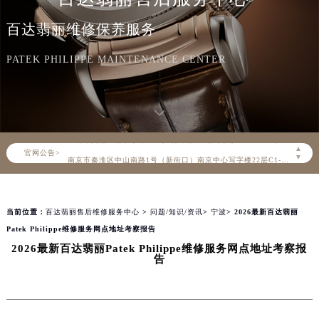
百达翡丽官方全国统一服务热线400-805-0910，服务覆盖中国大陆、香港、澳门、台湾全部区域（非大陆需加拨“+86”）
百达翡丽维修保养服务
2026年8月百达翡丽售后服务中心最新网点地址：
北京市朝阳区建国门外大街甲6号华熙国际中心写字楼D座11层1102室（北京总部）（需提前预约）
PATEK PHILIPPE MAINTENANCE CENTER
北京市东城区东长安街1号东方广场写字楼W3座6层602室（需提前预约）
天津市和平区赤峰道136号天津国际金融中心写字楼26层2603室（需提前预约）
上海市徐汇区虹桥路3号港汇中心写字楼2座37层3705室（需提前预约）
上海市黄浦区南京东路299号宏伊国际广场写字楼8层806室（需提前预约）
▲
官网公告>
南京市秦淮区中山南路1号（新街口）南京中心写字楼22层C1-1室（需提前预约）
▼
常州市新北区龙锦路1590号现代传媒中心写字楼5号楼10层1008室（需提前预约）
徐州市鼓楼区淮海东路29号苏宁广场IFC国际金融中心写字楼35层3508室（需提前预约）
当前位置：
百达翡丽售后维修服务中心
>
问题/知识/资讯
>
宁波
> 2026最新百达翡丽
扬州市邗江区国展路29号星耀天地写字楼1号楼18层1803室（需提前预约）
Patek Philippe维修服务网点地址考察报告
盐城市盐都区世纪大道5号盐城金融城写字楼1号楼16层1604室（需提前预约）
2026最新百达翡丽Patek Philippe维修服务网点地址考察报
泰州市海陵区永定东路399号置地商务中心东塔写字楼（华润万象城）17层1706室（需提前预约）
告
宁波市江北区大闸南路500号来福士广场办公楼20层2009室（需提前预约）
杭州市上城区钱江路1366号华润大厦写字楼A座5层503-5室（需提前预约）
金华市金东区东市南街777号金华万达广场写字楼4号楼22层2209室（需提前预约）