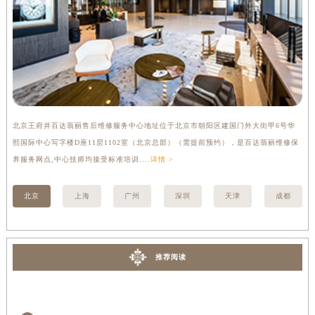
海南省儋州市儋州市那大镇兰洋北路百达翡丽售后服务中心（需提前预约）
海南省东方市八所镇解放西路百达翡丽售后服务中心（需提前预约）
海南省琼海市嘉积镇东风路百达翡丽售后服务中心（需提前预约）
海南省三沙市西沙区西沙群岛永兴岛北京路百达翡丽售后服务中心（需提前预约）
海南省三亚市吉阳区迎宾路百达翡丽售后服务中心（需提前预约）
海南省万宁市万城镇解放路百达翡丽售后服务中心（需提前预约）
北京王府井百达翡丽售后维修服务中心地址位于北京市朝阳区建国门外大街甲6号华
上
海南省文昌市文城镇教育东路百达翡丽售后服务中心（需提前预约）
熙国际中心写字楼D座11层1102室（北京总部）（需提前预约），是百达翡丽维修保
宏
海南省五指山市通什镇三月三大道百达翡丽售后服务中心（需提前预约）
养服务网点,中心技师均接受标准培训....
详情 >
技师
香港特别行政区尖沙咀区油尖旺区广东道百达翡丽售后服务中心（需提前预约）
香港特别行政区金钟区中西区金钟道百达翡丽售后服务中心（需提前预约）
北京
上海
广州
深圳
天津
成都
香港特别行政区九龙区油尖旺区弥敦道百达翡丽售后服务中心（需提前预约）
香港特别行政区铜锣湾区湾仔区轩尼诗道百达翡丽售后服务中心（需提前预约）
河南省安阳市文峰区解放大道百达翡丽售后服务中心（需提前预约）
推荐阅读
河南省鹤壁市淇滨区九州路百达翡丽售后服务中心（需提前预约）
河南省济源市沁园街道济水大道百达翡丽售后服务中心（需提前预约）
河南省焦作市解放区解放路百达翡丽售后服务中心（需提前预约）