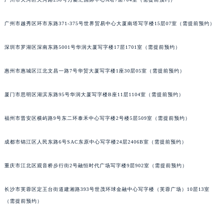
黑龙江省鹤岗市向阳区红军路百达翡丽售后服务中心（需提前预约）
黑龙江省黑河市爱辉区中央街百达翡丽售后服务中心（需提前预约）
广州市越秀区环市东路371-375号世界贸易中心大厦南塔写字楼15层07室（需提前预约）
黑龙江省鸡西市鸡冠区红军路百达翡丽售后服务中心（需提前预约）
深圳市罗湖区深南东路5001号华润大厦写字楼17层1701室（需提前预约）
黑龙江省佳木斯市向阳区长安路百达翡丽售后服务中心（需提前预约）
黑龙江省牡丹江市东安区太平路百达翡丽售后服务中心（需提前预约）
惠州市惠城区江北文昌一路7号华贸大厦写字楼1座30层05室（需提前预约）
黑龙江省七台河市桃山区大同街百达翡丽售后服务中心（需提前预约）
黑龙江省齐齐哈尔市龙沙区龙华路百达翡丽售后服务中心（需提前预约）
厦门市思明区湖滨东路95号华润大厦写字楼B座11层1104室（需提前预约）
黑龙江省双鸭山市尖山区新兴大街百达翡丽售后服务中心（需提前预约）
福州市晋安区横屿路9号东二环泰禾中心写字楼2号楼5层509室（需提前预约）
黑龙江省绥化市北林区新华街与康庄路交叉口百达翡丽售后服务中心（需提前预约）
黑龙江省伊春市伊美区通河路百达翡丽售后服务中心（需提前预约）
成都市锦江区人民东路6号SAC东原中心写字楼24层2406B室（需提前预约）
吉林省白城市洮北区明仁南街百达翡丽售后服务中心（需提前预约）
吉林省白山市浑江区浑江大街百达翡丽售后服务中心（需提前预约）
重庆市江北区观音桥步行街2号融恒时代广场写字楼9层902室（需提前预约）
吉林省吉林市船营区河南街百达翡丽售后服务中心（需提前预约）
吉林省辽源市龙山区人民大街百达翡丽售后服务中心（需提前预约）
长沙市芙蓉区定王台街道建湘路393号世茂环球金融中心写字楼（芙蓉广场）10层13室
（需提前预约）
吉林省梅河口市新华街道梅河大街百达翡丽售后服务中心（需提前预约）
吉林省四平市铁东区紫气大路与南九经街交汇处百达翡丽售后服务中心（需提前预约）