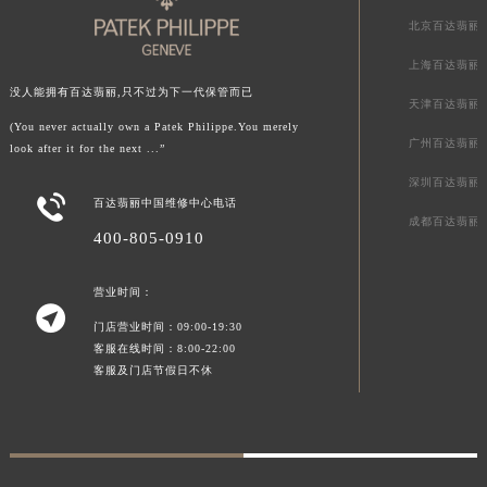
新疆维吾尔自治区阿拉山口市友好路百达翡丽售后服务中心（需提前预约）
北京百达翡丽
新疆维吾尔自治区阿勒泰市解放路百达翡丽售后服务中心（需提前预约）
上海百达翡丽
新疆维吾尔自治区阿图什市光明路百达翡丽售后服务中心（需提前预约）
没人能拥有百达翡丽,只不过为下一代保管而已
天津百达翡丽
新疆维吾尔自治区白杨市军垦路百达翡丽售后服务中心（需提前预约）
(You never actually own a Patek Philippe.You merely
新疆维吾尔自治区北屯市团结路百达翡丽售后服务中心（需提前预约）
广州百达翡丽
look after it for the next ...”
新疆维吾尔自治区博乐市博乐市北京路百达翡丽售后服务中心（需提前预约）
深圳百达翡丽

新疆维吾尔自治区昌吉市延安北路百达翡丽售后服务中心（需提前预约）
百达翡丽中国维修中心电话
成都百达翡丽
新疆维吾尔自治区阜康市博峰路百达翡丽售后服务中心（需提前预约）
400-805-0910
新疆维吾尔自治区哈密市伊州区建国北路百达翡丽售后服务中心（需提前预约）
营业时间：
新疆维吾尔自治区和田市和田市北京西路百达翡丽售后服务中心（需提前预约）

新疆维吾尔自治区胡杨河市胡杨河市胡杨路百达翡丽售后服务中心（需提前预约）
门店营业时间：09:00-19:30
客服在线时间：8:00-22:00
新疆维吾尔自治区霍尔果斯市亚欧北路百达翡丽售后服务中心（需提前预约）
客服及门店节假日不休
新疆维吾尔自治区喀什市解放北路百达翡丽售后服务中心（需提前预约）
新疆维吾尔自治区可克达拉市幸福路百达翡丽售后服务中心（需提前预约）
新疆维吾尔自治区克拉玛依市克拉玛依区友谊路百达翡丽售后服务中心（需提前预约）
新疆维吾尔自治区库车市库车市文化东路百达翡丽售后服务中心（需提前预约）