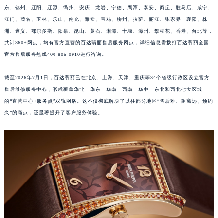
东、锦州、辽阳、辽源、衢州、安庆、龙岩、宁德、鹰潭、泰安、商丘、驻马店、咸宁、
江苏省常州市新北区龙锦路1590号现代传媒中心5号楼10层1008室百达翡丽售后服务中心（需提前预约）
江门、茂名、玉林、乐山、南充、雅安、宝鸡、柳州、拉萨、丽江、张家界、襄阳、株
江苏省淮安市清江浦区淮海北路百达翡丽售后服务中心（需提前预约）
洲、遵义、鄂尔多斯、阳泉、昆山、黄石、湘潭、十堰、漳州、攀枝花、香港、台北等，
江苏省连云港市海州区通灌北路百达翡丽售后服务中心（需提前预约）
共计360+网点，均有官方直营的百达翡丽售后服务网点，详细信息需拨打百达翡丽全国
江苏省南京市秦淮区中山南路1号南京中心22层22-C1-C3室百达翡丽售后服务中心（需提前预约）
官方售后服务热线400-805-0910进行咨询。
江苏省宿迁市宿城区西湖路百达翡丽售后服务中心（需提前预约）
江苏省泰州市海陵区永定东路399号置地商务中心东塔（华润万象城）17层1706室百达翡丽售后服务中心（需提前预约）
截至2026年7月1日，百达翡丽已在北京、上海、天津、重庆等34个省级行政区设立官方
售后维修服务中心，形成覆盖华北、华东、华南、西南、华中、东北和西北七大区域
江苏省徐州市鼓楼区淮海东路29号苏宁广场IFC国际金融中心35层3508室百达翡丽售后服务中心（需提前预约）
的“直营中心+服务点”双轨网络。这不仅彻底解决了以往部分地区“售后难、距离远、预约
江苏省盐城市盐都区世纪大道5号盐城金融城写字楼1号楼16层1604室百达翡丽售后服务中心（需提前预约）
久”的痛点，还显著提升了客户服务体验。
江苏省扬州市邗江区国展路29号星耀天地写字楼1号楼18层1803室百达翡丽售后服务中心（需提前预约）
江苏省镇江市京口区中山东路百达翡丽售后服务中心（需提前预约）
江西省抚州市临川区赣东大道百达翡丽售后服务中心（需提前预约）
江西省赣州市章贡区文清路百达翡丽售后服务中心（需提前预约）
江西省吉安市吉州区井冈山大道百达翡丽售后服务中心（需提前预约）
江西省景德镇市珠山区珠山中路百达翡丽售后服务中心（需提前预约）
江西省九江市浔阳区浔阳路百达翡丽售后服务中心（需提前预约）
江西省南昌市红谷滩新区红谷中大道998号绿地双子塔（中央广场）A1座办公楼14层1407室百达翡丽售后服务中心（需提前预约）