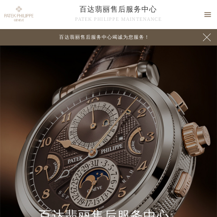
百达翡丽售后服务中心

PATEK PHILIPPE MAINTENANCE

百达翡丽售后服务中心竭诚为您服务！
中心介绍
联系我们
百达翡丽售后服务中心