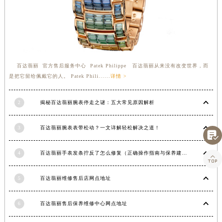
湖南省怀化市鹤城区迎丰中路百达翡丽售后服务中心（需提前预约）
湖南省娄底市娄星区长青街百达翡丽售后服务中心（需提前预约）
湖南省邵阳市双清区东风路百达翡丽售后服务中心（需提前预约）
湖南省湘潭市雨湖区莲城大道百达翡丽售后服务中心（需提前预约）
湖南省益阳市赫山区桃花仑路百达翡丽售后服务中心（需提前预约）
百达翡丽 官方售后服务中心 Patek Philippe 百达翡丽从来没有改变世界，而
是把它留给佩戴它的人。 Patek Phili......
详情 >
湖南省永州市冷水滩区永州大道与中兴路交叉口百达翡丽售后服务中心（需提前预约）
湖南省岳阳市岳阳楼区东茅岭路百达翡丽售后服务中心（需提前预约）
2
揭秘百达翡丽腕表停走之谜：五大常见原因解析
湖南省张家界市永定区解放路百达翡丽售后服务中心（需提前预约）
湖南省长沙市芙蓉区建湘路393号世茂环球金融中心写字楼10层1013室百达翡丽售后服务中心（需提前预约）
3
百达翡丽腕表表带松动？一文详解轻松解决之道！

湖南省株洲市芦淞区建设南路百达翡丽售后服务中心（需提前预约）
甘肃省白银市白银区北京路百达翡丽售后服务中心（需提前预约）
4
百达翡丽手表发条拧反了怎么修复（正确操作指南与保养建议）

甘肃省定西市安定区解放路百达翡丽售后服务中心（需提前预约）
甘肃省敦煌市沙州镇阳关中路百达翡丽售后服务中心（需提前预约）
5
百达翡丽维修售后店网点地址
甘肃省合作市人民街百达翡丽售后服务中心（需提前预约）
甘肃省嘉峪关市雄关区新华中路百达翡丽售后服务中心（需提前预约）
6
百达翡丽售后保养维修中心网点地址
甘肃省金昌市金川区北京路百达翡丽售后服务中心（需提前预约）