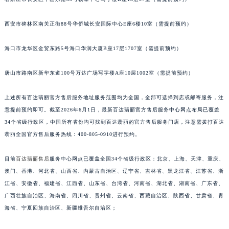
安徽省阜阳市颍州区颍州北路百达翡丽售后服务中心（需提前预约）
安徽省淮北市相山区淮海路百达翡丽售后服务中心（需提前预约）
西安市碑林区南关正街88号华侨城长安国际中心E座6楼10室（需提前预约）
安徽省淮南市田家庵区国庆中路百达翡丽售后服务中心（需提前预约）
海口市龙华区金贸东路5号海口华润大厦B座17层1707室（需提前预约）
安徽省黄山市屯溪区黄山西路百达翡丽售后服务中心（需提前预约）
安徽省六安市金安区解放中路百达翡丽售后服务中心（需提前预约）
唐山市路南区新华东道100号万达广场写字楼A座10层1002室（需提前预约）
安徽省马鞍山市雨山区湖南西路百达翡丽售后服务中心（需提前预约）
安徽省宿州市埇桥区人民中路百达翡丽售后服务中心（需提前预约）
上述所有百达翡丽官方售后服务地址服务范围均为全国，全部可选择到店或邮寄服务，注
安徽省铜陵市铜官区石城大道百达翡丽售后服务中心（需提前预约）
意提前预约即可。截至2026年6月1日，最新百达翡丽官方售后服务中心网点布局已覆盖
34个省级行政区，中国所有省份均可找到百达翡丽的官方售后服务门店，注意需拨打百达
安徽省芜湖市镜湖区中山路步行街百达翡丽售后服务中心（需提前预约）
翡丽全国官方售后服务热线：400-805-0910进行预约。
安徽省宣城市宣州区叠嶂西路百达翡丽售后服务中心（需提前预约）
福建省龙岩市新罗区九一南路百达翡丽售后服务中心（需提前预约）
目前
百达翡丽售后
服务中心网点已覆盖全国34个省级行政区：北京、上海、天津、重庆、
福建省南平市建阳区人民西路百达翡丽售后服务中心（需提前预约）
澳门、香港、河北省、山西省、内蒙古自治区、辽宁省、吉林省、黑龙江省、江苏省、浙
福建省宁德市蕉城区天湖东路百达翡丽售后服务中心（需提前预约）
江省、安徽省、福建省、江西省、山东省、台湾省、河南省、湖北省、湖南省、广东省、
福建省莆田市城厢区霞林街道荔华东大道百达翡丽售后服务中心（需提前预约）
广西壮族自治区、海南省、四川省、贵州省、云南省、西藏自治区、陕西省、甘肃省、青
海省、宁夏回族自治区、新疆维吾尔自治区；
福建省三明市三元区东乾二路百达翡丽售后服务中心（需提前预约）
福建省漳州市龙文区步港路百达翡丽售后服务中心（需提前预约）