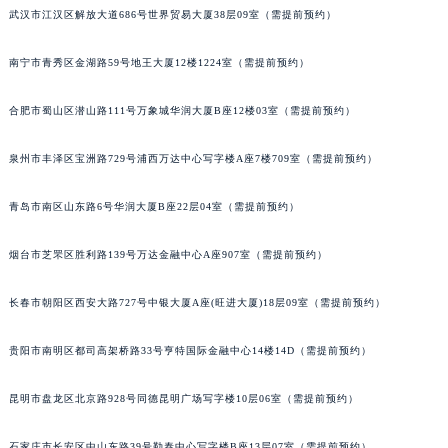
武汉市江汉区解放大道686号世界贸易大厦38层09室（需提前预约）
山西省晋城市城区黄华街百达翡丽售后服务中心（需提前预约）
山西省晋中市榆次区顺城街百达翡丽售后服务中心（需提前预约）
南宁市青秀区金湖路59号地王大厦12楼1224室（需提前预约）
山西省临汾市尧都区解放路百达翡丽售后服务中心（需提前预约）
山西省吕梁市离石区永宁中路与建设街交叉口百达翡丽售后服务中心（需提前预约）
合肥市蜀山区潜山路111号万象城华润大厦B座12楼03室（需提前预约）
山西省朔州市朔城区怡西路与鄯阳西街交汇处百达翡丽售后服务中心（需提前预约）
山西省忻州市忻府区和平东街与七一南路交叉口百达翡丽售后服务中心（需提前预约）
泉州市丰泽区宝洲路729号浦西万达中心写字楼A座7楼709室（需提前预约）
山西省阳泉市郊区平阳东街与新城大道交叉口百达翡丽售后服务中心（需提前预约）
青岛市南区山东路6号华润大厦B座22层04室（需提前预约）
山西省运城市盐湖区河东街百达翡丽售后服务中心（需提前预约）
山西省长治市潞州区英雄中路百达翡丽售后服务中心（需提前预约）
烟台市芝罘区胜利路139号万达金融中心A座907室（需提前预约）
山西省太原市迎泽区迎泽街道解放路15号亨得利名表维修授权店3楼百达翡丽售后服务中心（需提前预约）
天津市和平区赤峰道136号天津国际金融中心26层2603室百达翡丽售后服务中心（需提前预约）
长春市朝阳区西安大路727号中银大厦A座(旺进大厦)18层09室（需提前预约）
安徽省安庆市迎江区人民路百达翡丽售后服务中心（需提前预约）
贵阳市南明区都司高架桥路33号亨特国际金融中心14楼14D（需提前预约）
安徽省蚌埠市蚌山区淮河路百达翡丽售后服务中心（需提前预约）
安徽省亳州市谯城区魏武大道百达翡丽售后服务中心（需提前预约）
昆明市盘龙区北京路928号同德昆明广场写字楼10层06室（需提前预约）
安徽省池州市贵池区长江路百达翡丽售后服务中心（需提前预约）
安徽省滁州市琅琊区南谯北路百达翡丽售后服务中心（需提前预约）
石家庄市长安区中山东路39号勒泰中心写字楼B座13层07室（需提前预约）