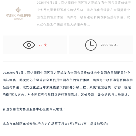
2026年6月1日，百达翡丽中国区官方正式发布全国售后维修保养
泰州市海陵区永定东路399号置地商务中心东塔写字楼（华润万象城）17层1706室（需提前预约）
业务网点重新配置补充确认终稿。此次优化升级旨在全面提升中
宁波市江北区大闸南路500号来福士广场办公楼20层2009室（需提前预约）
国表主的售后体验，确保每一枚百达翡丽腕表的品质与价值。此
杭州市上城区钱江路1366号华润大厦写字楼A座5层503-5室（需提前预约）
次优化是近年来规模最大的服务升…
金华市金东区东市南街777号金华万达广场写字楼4号楼22层2209室（需提前预约）
绍兴市越城区胜利东路379号世茂天际中心写字楼8层805室（需提前预约）

26 次
2026-05-31
嘉兴市南湖区广益路705号嘉兴世界贸易中心写字楼A座13层1304室（需提前预约）
南昌市红谷滩新区红谷中大道998号绿地双子塔（中央广场）A1座办公楼14层07室（需提前预约）
济南市历下区经十路11111号华润中心写字楼（万象城）15层1508室（需提前预约）
2026年6月1日，百达翡丽中国区官方正式发布全国售后维修保养业务网点重新配置补充
广州市天河区天河路230号万菱汇国际中心写字楼A塔7层704室（需提前预约）
确认终稿。此次优化升级旨在全面提升中国表主的售后体验，确保每一枚百达翡丽腕表的
广州市越秀区环市东路371-375号世界贸易中心大厦南塔写字楼15层07室（需提前预约）
品质与价值。此次优化是近年来规模最大的服务升级工程，聚焦“直营提质、扩容、区域
深圳市罗湖区深南东路5001号华润大厦写字楼17层1701室（需提前预约）
均衡”三大方向，对全国原有售后网点进行重新选址、装修焕新、设备迭代与人员培训。
惠州市惠城区江北文昌一路7号华贸大厦写字楼1座30层05室（需提前预约）
厦门市思明区湖滨东路95号华润大厦写字楼B座11层1104室（需提前预约）
百达翡丽官方售后服务中心全国网点地址：
福州市鼓楼区五四路128-1号恒力城写字楼15层03室（需提前预约）
北京市东城区东长安街1号东方广场写字楼W3座6层602室（需提前预约）
成都市锦江区人民东路6号SAC东原中心写字楼24层2406B室（需提前预约）
重庆市江北区观音桥步行街2号融恒时代广场写字楼9层902室（需提前预约）