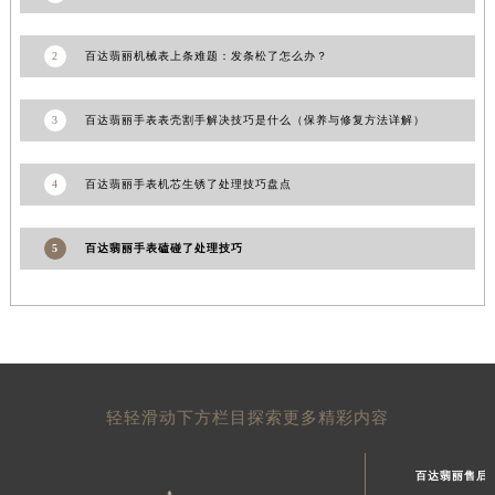
甘肃省酒泉市肃州区西大街百达翡丽售后服务中心（需提前预约）
甘肃省临夏市城南街道团结路百达翡丽售后服务中心（需提前预约）
2
百达翡丽机械表上条难题：发条松了怎么办？
甘肃省陇南市武都区人民路百达翡丽售后服务中心（需提前预约）
甘肃省平凉市崆峒区西大街百达翡丽售后服务中心（需提前预约）
3
百达翡丽手表表壳割手解决技巧是什么（保养与修复方法详解）
甘肃省庆阳市西峰区南大街百达翡丽售后服务中心（需提前预约）
甘肃省天水市秦州区民主路百达翡丽售后服务中心（需提前预约）
4
百达翡丽手表机芯生锈了处理技巧盘点
甘肃省武威市凉州区迎宾路百达翡丽售后服务中心（需提前预约）
甘肃省张掖市甘州区民乐北路百达翡丽售后服务中心（需提前预约）
5
百达翡丽手表磕碰了处理技巧
宁夏回族自治区固原市原州区文化街百达翡丽售后服务中心（需提前预约）
宁夏回族自治区石嘴山市大武口区贺兰山路百达翡丽售后服务中心（需提前预约）
宁夏回族自治区吴忠市利通区开元大道百达翡丽售后服务中心（需提前预约）
宁夏回族自治区银川市兴庆区新华东路97号新百中心C馆一层C1-18号商铺百达翡丽售后服务中心（需提前预约）
宁夏回族自治区中卫市沙坡头区鼓楼东街百达翡丽售后服务中心（需提前预约）
轻轻滑动下方栏目探索更多精彩内容
青海省果洛藏族自治州玛沁县团结路百达翡丽售后服务中心（需提前预约）
青海省海北藏族自治州海晏县将军路百达翡丽售后服务中心（需提前预约）
百达翡丽售后
青海省海东市乐都区滨河路百达翡丽售后服务中心（需提前预约）