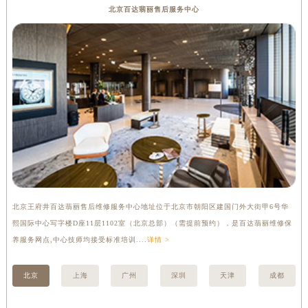
北京百达翡丽售后服务中心
广西壮族自治区柳州市城中区中山中路百达翡丽售后服务中心（需提前预约）
广西壮族自治区钦州市钦南区金海湾东大街百达翡丽售后服务中心（需提前预约）
广西壮族自治区梧州市万秀区龙湖镇高旺路百达翡丽售后服务中心（需提前预约）
广西壮族自治区玉林市玉州区金玉路百达翡丽售后服务中心（需提前预约）
海南省儋州市儋州市那大镇兰洋北路百达翡丽售后服务中心（需提前预约）
海南省东方市八所镇解放西路百达翡丽售后服务中心（需提前预约）
海南省琼海市嘉积镇东风路百达翡丽售后服务中心（需提前预约）
海南省三沙市西沙区西沙群岛永兴岛北京路百达翡丽售后服务中心（需提前预约）
海南省三亚市吉阳区迎宾路百达翡丽售后服务中心（需提前预约）
海南省万宁市万城镇解放路百达翡丽售后服务中心（需提前预约）
海南省文昌市文城镇教育东路百达翡丽售后服务中心（需提前预约）
北京王府井百达翡丽售后维修服务中心地址位于北京市朝阳区建国门外大街甲6号华
上
熙国际中心写字楼D座11层1102室（北京总部）（需提前预约），是百达翡丽维修保
宏
海南省五指山市通什镇三月三大道百达翡丽售后服务中心（需提前预约）
养服务网点,中心技师均接受标准培训....
详情 >
技师
香港特别行政区尖沙咀区油尖旺区广东道百达翡丽售后服务中心（需提前预约）
香港特别行政区金钟区中西区金钟道百达翡丽售后服务中心（需提前预约）
北京
上海
广州
深圳
天津
成都
香港特别行政区九龙区油尖旺区弥敦道百达翡丽售后服务中心（需提前预约）
香港特别行政区铜锣湾区湾仔区轩尼诗道百达翡丽售后服务中心（需提前预约）