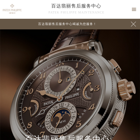
百达翡丽售后服务中心

PATEK PHILIPPE MAINTENANCE

百达翡丽售后服务中心竭诚为您服务！
中心介绍
联系我们
百达翡丽售后服务中心