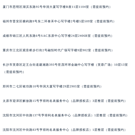
吉林省松原市宁江区五环大街百达翡丽售后服务中心（需提前预约）
厦门市思明区湖滨东路95号华润大厦写字楼B座11层1104室（需提前预约）
吉林省通化市东昌区环通乡江南大街百达翡丽售后服务中心（需提前预约）
福州市晋安区横屿路9号东二环泰禾中心写字楼2号楼5层509室（需提前预约）
吉林省延边市延吉市解放路百达翡丽售后服务中心（需提前预约）
辽宁省鞍山市铁东区站前街百达翡丽售后服务中心（需提前预约）
成都市锦江区人民东路6号SAC东原中心写字楼24层2406B室（需提前预约）
辽宁省本溪市平山区胜利路百达翡丽售后服务中心（需提前预约）
辽宁省朝阳市双塔区新华路百达翡丽售后服务中心（需提前预约）
重庆市江北区观音桥步行街2号融恒时代广场写字楼9层902室（需提前预约）
辽宁省丹东市振兴区七经街百达翡丽售后服务中心（需提前预约）
辽宁省抚顺市新抚区东一路百达翡丽售后服务中心（需提前预约）
长沙市芙蓉区定王台街道建湘路393号世茂环球金融中心写字楼（芙蓉广场）10层13室
（需提前预约）
辽宁省阜新市海州区解放大街百达翡丽售后服务中心（需提前预约）
辽宁省葫芦岛市连山区中央路百达翡丽售后服务中心（需提前预约）
郑州市二七区铭功路10号华润大厦写字楼29层2905室（需提前预约）
辽宁省锦州市古塔区中央大街百达翡丽售后服务中心（需提前预约）
辽宁省辽阳市白塔区新运大街百达翡丽售后服务中心（需提前预约）
太原市迎泽区解放路15号亨得利名表服务中心（品牌授权店）3层整层（需提前预约）
辽宁省盘锦市兴隆台区石油大街百达翡丽售后服务中心（需提前预约）
辽宁省铁岭市银州区南马路百达翡丽售后服务中心（需提前预约）
沈阳市沈河区中街路137号亨得利名表服务中心（品牌授权店）1层整层（需提前预约）
辽宁省营口市站前区市府路与渤海大街交叉口百达翡丽售后服务中心（需提前预约）
沈阳市沈河区中街路83号亨得利名表服务中心（品牌授权店）1层整层（需提前预约）
辽宁省沈阳市沈河区中街路137号亨得利名表维修授权店1楼百达翡丽售后服务中心（需提前预约）