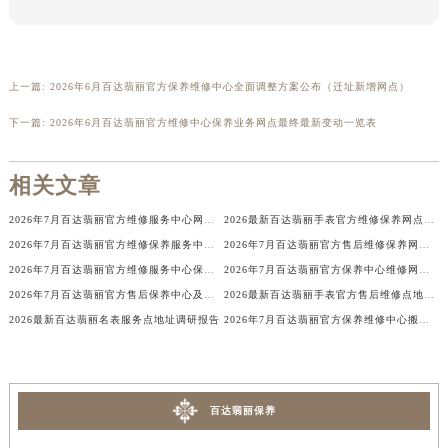
广东省汕尾市城区香洲街道园林社区翠园街百达翡丽售后服务中心（需提前预约）
广东省韶关市武江区芙蓉新区与老城中心交汇处百达翡丽售后服务中心（需提前预约）
广东省深圳市罗湖区深南东路5001号华润大厦17层1701室百达翡丽售后服务中心（需提前预约）
上一篇:
2026年6月百达翡丽官方保养维修中心全面调整方案公布（迁址新增网点）
广东省阳江市江城区东风一路百达翡丽售后服务中心（需提前预约）
下一篇:
2026年6月百达翡丽官方维修中心保养业务网点最终最新变动一览表
广东省云浮市云城区金山路百达翡丽售后服务中心（需提前预约）
广东省湛江市赤坎区观海北路百达翡丽售后服务中心（需提前预约）
相关文章
广东省肇庆市端州区信安大道与砚都大道交汇处百达翡丽售后服务中心（需提前预约）
广西壮族自治区百色市右江区中山二路百达翡丽售后服务中心（需提前预约）
2026年7月百达翡丽官方维修服务中心网点迁址与保养点增设同步进行通知公示
2026最新百达翡丽手表官方维修保养网点地址调研报告
广西壮族自治区北海市海城区北京路百达翡丽售后服务中心（需提前预约）
2026年7月百达翡丽官方维修保养服务中心搬迁与新设点补充确认内容公开
2026年7月百达翡丽官方售后维修保养网点最终简明补充手册修订版
2026年7月百达翡丽官方维修服务中心保养点地址变更及新开补充最终版发布完毕
2026年7月百达翡丽官方保养中心维修网点搬迁及新增补充完整清单对外公开
广西壮族自治区崇左市江州区石景林街道友谊大道与丽川路交汇处百达翡丽售后服务中心（需提前预约）
2026年7月百达翡丽官方售后保养中心及维修点最新分布情况（搬迁新开）说明
2026最新百达翡丽手表官方售后维修点地址考察报告
广西壮族自治区防城港市港口区金花茶大道百达翡丽售后服务中心（需提前预约）
2026最新百达翡丽名表服务点地址调研报告
2026年7月百达翡丽官方保养维修中心搬迁及新开网点补充最终告知书全面公示
广西壮族自治区贵港市港北区港城街道布山大道与仙衣路交叉口百达翡丽售后服务中心（需提前预约）
广西壮族自治区桂林市秀峰区红岭路百达翡丽售后服务中心（需提前预约）
广西壮族自治区河池市金城江区金城江街道朝阳路百达翡丽售后服务中心（需提前预约）
广西壮族自治区贺州市八步区城东街道灵峰南路百达翡丽售后服务中心（需提前预约）
百达翡丽保养
广西壮族自治区来宾市兴宾区桂中大道百达翡丽售后服务中心（需提前预约）