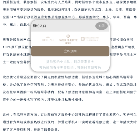
的重新选址、装修焕新、设备迭代与人员培训。同时新增多个城市服务点，确保更多地区
山东省临沂市兰山区解放路百达翡丽售后服务中心（需提前预约）
表主能够享受到便捷的服务。截至2026年5月，百达翡丽已在北京、上海、天津、重庆等
山东省日照市东港区烟台路百达翡丽售后服务中心（需提前预约）
全国34个省级行政区设立官方售后维修服务中心，形成覆盖华北、华东、华南、西南、华
山东省泰安市泰山区财源街道泰山大街百达翡丽售后服务中心（需提前预约）
中、东北、西北七大区域的“直营中心+服务点”双轨网络。
预约入口
关闭
山东省威海市环翠区新威海路89号振华商厦一楼名表维修百达翡丽售后服务中心（需提前预约）
所有升级后的网点均通过瑞士日内瓦总部严格认证，统一配备瑞士进口精密检测仪器和
山东省潍坊市奎文区东风东街百达翡丽售后服务中心（需提前预约）
100%原厂供应配件，并由经品牌专项培训认证的资深制表师提供服务。这些网点严格执
山东省枣庄市滕州市北辛路与善国路交叉口百达翡丽售后服务中心（需提前预约）
立即预约
行百达翡丽全球统一的服务标准与质保体系，确保无论表主身处何地，都能享受与瑞士本
山东省淄博市张店区金晶大道百达翡丽售后服务中心（需提前预约）
提前预约免排队，到店即享服务
土一致的专业养护服务。
上海市黄浦区南京东路299号宏伊国际广场写字楼8层806室百达翡丽售后服务中心（需提前预约）
预约时间有变无需取消，可随时重新预约
上海市徐汇区虹桥路3号港汇中心2座37层3705室百达翡丽售后服务中心（需提前预约）
此次优化升级还全面强化了网点的私密性与舒适度。新址多选址城市核心商圈高端写字
浙江省杭州市上城区钱江路1366号华润大厦A座5层503-5室百达翡丽售后服务中心（需提前预约）
楼，并优化了服务空间布局，为表主提供更安心、舒适的售后体验。例如，在北京的新址
设在繁华商圈的一栋高端写字楼内，配备了舒适的休息区和咨询室；在上海的新址则位于
浙江省湖州市吴兴区劳动路百达翡丽售后服务中心（需提前预约）
市中心的一座知名写字楼内，环境优雅且私密性极佳。
浙江省嘉兴市南湖区广益路705号嘉兴世界贸易中心A座13层1304室百达翡丽售后服务中心（需提前预约）
浙江省金华市金东区东市南街777号金华万达广场4号楼22楼2209室百达翡丽售后服务中心（需提前预约）
此外，在流程再造方面，百达翡丽官方服务中心对预约流程进行了简化和优化。客户可以
浙江省丽水市莲都区解放街百达翡丽售后服务中心（需提前预约）
通过官方网站或客服热线进行预约，并通过手机APP实时查看维修进度。这一举措大大缩
浙江省宁波市江北区大闸南路500号来福士广场办公楼20层2009室百达翡丽售后服务中心（需提前预约）
短了客户等待时间，提高了服务质量。
浙江省衢州市柯城区上街百达翡丽售后服务中心（需提前预约）