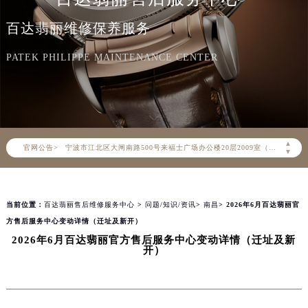
上海市黄浦区南京东路299号宏伊国际广场写字楼8层806室（需提前预约）
百达翡丽维修保养服务
南京市秦淮区中山南路1号（新街口）南京中心写字楼22层C1-1室（需提前预约）
常州市新北区龙锦路1590号现代传媒中心写字楼5号楼10层1008室（需提前预约）
PATEK PHILIPPE MAINTENANCE CENTER
徐州市鼓楼区淮海东路29号苏宁广场IFC国际金融中心写字楼35层3508室（需提前预约）
扬州市邗江区国展路29号星耀天地写字楼1号楼18层1803室（需提前预约）
盐城市盐都区世纪大道5号盐城金融城写字楼1号楼16层1604室（需提前预约）
泰州市海陵区永定东路399号置地商务中心东塔写字楼（华润万象城）17层1706室（需提前预约）
▲
官网公告>
宁波市江北区大闸南路500号来福士广场办公楼20层2009室（需提前预约）
▼
杭州市上城区钱江路1366号华润大厦写字楼A座5层503-5室（需提前预约）
金华市金东区东市南街777号金华万达广场写字楼4号楼22层2209室（需提前预约）
当前位置：
百达翡丽售后维修服务中心
>
问题/知识/资讯
>
南昌
> 2026年6月百达翡丽官
绍兴市越城区胜利东路379号世茂天际中心写字楼8层805室（需提前预约）
方售后服务中心变动详情（迁址及新开）
嘉兴市南湖区广益路705号嘉兴世界贸易中心写字楼A座13层1304室（需提前预约）
2026年6月百达翡丽官方售后服务中心变动详情（迁址及新
南昌市红谷滩新区红谷中大道998号绿地双子塔（中央广场）A1座办公楼14层07室（需提前预约）
开）
济南市历下区经十路11111号华润中心写字楼（万象城）15层1508室（需提前预约）
广州市天河区天河路230号万菱汇国际中心写字楼A塔7层704室（需提前预约）
广州市越秀区环市东路371-375号世界贸易中心大厦南塔写字楼15层07室（需提前预约）