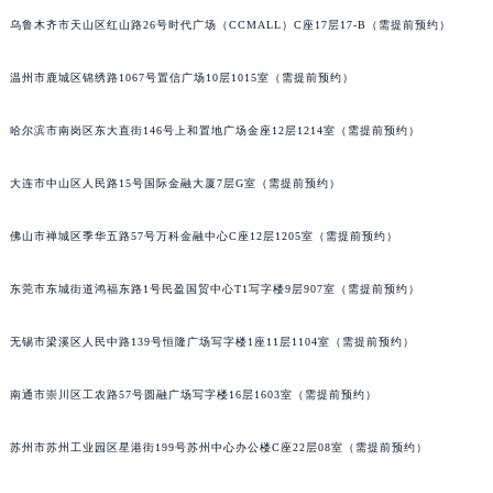
内蒙古自治区通辽市科尔沁区明仁大街百达翡丽售后服务中心（需提前预约）
乌鲁木齐市天山区红山路26号时代广场（CCMALL）C座17层17-B（需提前预约）
内蒙古自治区乌海市海勃湾区人民南路百达翡丽售后服务中心（需提前预约）
温州市鹿城区锦绣路1067号置信广场10层1015室（需提前预约）
内蒙古自治区乌兰察布市集宁区恩和大街百达翡丽售后服务中心（需提前预约）
内蒙古自治区锡林郭勒盟市锡林浩特市光明街与额尔敦路交叉口百达翡丽售后服务中心（需提前预约）
哈尔滨市南岗区东大直街146号上和置地广场金座12层1214室（需提前预约）
内蒙古自治区兴安盟市乌兰浩特市兴安大街百达翡丽售后服务中心（需提前预约）
山西省大同市平城区迎宾街百达翡丽售后服务中心（需提前预约）
大连市中山区人民路15号国际金融大厦7层G室（需提前预约）
山西省晋城市城区黄华街百达翡丽售后服务中心（需提前预约）
山西省晋中市榆次区顺城街百达翡丽售后服务中心（需提前预约）
佛山市禅城区季华五路57号万科金融中心C座12层1205室（需提前预约）
山西省临汾市尧都区解放路百达翡丽售后服务中心（需提前预约）
东莞市东城街道鸿福东路1号民盈国贸中心T1写字楼9层907室（需提前预约）
山西省吕梁市离石区永宁中路与建设街交叉口百达翡丽售后服务中心（需提前预约）
山西省朔州市朔城区怡西路与鄯阳西街交汇处百达翡丽售后服务中心（需提前预约）
无锡市梁溪区人民中路139号恒隆广场写字楼1座11层1104室（需提前预约）
山西省忻州市忻府区和平东街与七一南路交叉口百达翡丽售后服务中心（需提前预约）
山西省阳泉市郊区平阳东街与新城大道交叉口百达翡丽售后服务中心（需提前预约）
南通市崇川区工农路57号圆融广场写字楼16层1603室（需提前预约）
山西省运城市盐湖区河东街百达翡丽售后服务中心（需提前预约）
苏州市苏州工业园区星港街199号苏州中心办公楼C座22层08室（需提前预约）
山西省长治市潞州区英雄中路百达翡丽售后服务中心（需提前预约）
山西省太原市迎泽区迎泽街道解放路15号亨得利名表维修授权店3楼百达翡丽售后服务中心（需提前预约）