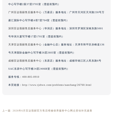
中心写字楼2座37层3705室（需提前预约）
广西壮族自治区防城港市港口区金花茶大道百达翡丽售后服务中心（需提前预约）
广西壮族自治区贵港市港北区港城街道布山大道与仙衣路交叉口百达翡丽售后服务中心（需提前预约）
广州百达翡丽售后服务中心
（万菱店）服务地址：广州市天河区天河路230号万
广西壮族自治区桂林市秀峰区红岭路百达翡丽售后服务中心（需提前预约）
菱汇国际中心写字楼A塔7层704室（需提前预约）
广西壮族自治区河池市金城江区金城江街道朝阳路百达翡丽售后服务中心（需提前预约）
深圳百达翡丽售后服务中心
（华润店）服务地址：深圳市罗湖区深南东路5001
广西壮族自治区贺州市八步区城东街道灵峰南路百达翡丽售后服务中心（需提前预约）
号华润大厦写字楼17层1701室（需提前预约）
广西壮族自治区来宾市兴宾区桂中大道百达翡丽售后服务中心（需提前预约）
天津百达翡丽售后服务中心
（金融中心店）服务地址：天津市和平区赤峰道136
广西壮族自治区柳州市城中区中山中路百达翡丽售后服务中心（需提前预约）
号天津国际金融中心写字楼26层2603室（需提前预约）
广西壮族自治区钦州市钦南区金海湾东大街百达翡丽售后服务中心（需提前预约）
成都百达翡丽售后服务中心
（东原店）服务地址：成都市锦江区人民东路6号
广西壮族自治区梧州市万秀区龙湖镇高旺路百达翡丽售后服务中心（需提前预约）
广西壮族自治区玉林市玉州区金玉路百达翡丽售后服务中心（需提前预约）
SAC东原中心写字楼24层2406B室（需提前预约）
海南省儋州市儋州市那大镇兰洋北路百达翡丽售后服务中心（需提前预约）
服务专线：
400-805-0910
海南省东方市八所镇解放西路百达翡丽售后服务中心（需提前预约）
本页链接：
http://www.rjzbwx.com/problems/nanchang/26760.html
海南省琼海市嘉积镇东风路百达翡丽售后服务中心（需提前预约）
海南省三沙市西沙区西沙群岛永兴岛北京路百达翡丽售后服务中心（需提前预约）
海南省三亚市吉阳区迎宾路百达翡丽售后服务中心（需提前预约）
上一篇:
2026年6月百达翡丽官方售后维修保养服务中心网点变动补充速查
海南省万宁市万城镇解放路百达翡丽售后服务中心（需提前预约）