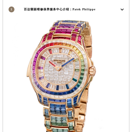
湖北省襄阳市樊城区长虹路与人民路交叉口百达翡丽售后服务中心（需提前预约）
1
百达翡丽维修保养服务中心介绍 | Patek Philippe
湖北省孝感市孝南区复兴大道百达翡丽售后服务中心（需提前预约）
湖北省宜昌市西陵区夷陵大道与港窑路百达翡丽售后服务中心（需提前预约）
湖南省常德市武陵区人民路百达翡丽售后服务中心（需提前预约）
湖南省郴州市北湖区国庆北路百达翡丽售后服务中心（需提前预约）
湖南省衡阳市雁峰区解放路百达翡丽售后服务中心（需提前预约）
湖南省怀化市鹤城区迎丰中路百达翡丽售后服务中心（需提前预约）
湖南省娄底市娄星区长青街百达翡丽售后服务中心（需提前预约）
湖南省邵阳市双清区东风路百达翡丽售后服务中心（需提前预约）
湖南省湘潭市雨湖区莲城大道百达翡丽售后服务中心（需提前预约）
湖南省益阳市赫山区桃花仑路百达翡丽售后服务中心（需提前预约）
湖南省永州市冷水滩区永州大道与中兴路交叉口百达翡丽售后服务中心（需提前预约）
湖南省岳阳市岳阳楼区东茅岭路百达翡丽售后服务中心（需提前预约）
湖南省张家界市永定区解放路百达翡丽售后服务中心（需提前预约）
湖南省长沙市芙蓉区建湘路393号世茂环球金融中心写字楼10层1013室百达翡丽售后服务中心（需提前预约）
湖南省株洲市芦淞区建设南路百达翡丽售后服务中心（需提前预约）