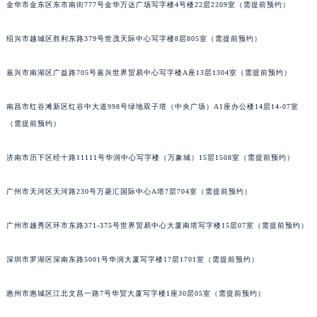
金华市金东区东市南街777号金华万达广场写字楼4号楼22层2209室（需提前预约）
吉林省白城市洮北区明仁南街百达翡丽售后服务中心（需提前预约）
吉林省白山市浑江区浑江大街百达翡丽售后服务中心（需提前预约）
绍兴市越城区胜利东路379号世茂天际中心写字楼8层805室（需提前预约）
吉林省吉林市船营区河南街百达翡丽售后服务中心（需提前预约）
吉林省辽源市龙山区人民大街百达翡丽售后服务中心（需提前预约）
嘉兴市南湖区广益路705号嘉兴世界贸易中心写字楼A座13层1304室（需提前预约）
吉林省梅河口市新华街道梅河大街百达翡丽售后服务中心（需提前预约）
南昌市红谷滩新区红谷中大道998号绿地双子塔（中央广场）A1座办公楼14层14-07室
吉林省四平市铁东区紫气大路与南九经街交汇处百达翡丽售后服务中心（需提前预约）
（需提前预约）
吉林省松原市宁江区五环大街百达翡丽售后服务中心（需提前预约）
吉林省通化市东昌区环通乡江南大街百达翡丽售后服务中心（需提前预约）
济南市历下区经十路11111号华润中心写字楼（万象城）15层1508室（需提前预约）
吉林省延边市延吉市解放路百达翡丽售后服务中心（需提前预约）
辽宁省鞍山市铁东区站前街百达翡丽售后服务中心（需提前预约）
广州市天河区天河路230号万菱汇国际中心A塔7层704室（需提前预约）
辽宁省本溪市平山区胜利路百达翡丽售后服务中心（需提前预约）
广州市越秀区环市东路371-375号世界贸易中心大厦南塔写字楼15层07室（需提前预约）
辽宁省朝阳市双塔区新华路百达翡丽售后服务中心（需提前预约）
辽宁省丹东市振兴区七经街百达翡丽售后服务中心（需提前预约）
深圳市罗湖区深南东路5001号华润大厦写字楼17层1701室（需提前预约）
辽宁省抚顺市新抚区东一路百达翡丽售后服务中心（需提前预约）
辽宁省阜新市海州区解放大街百达翡丽售后服务中心（需提前预约）
惠州市惠城区江北文昌一路7号华贸大厦写字楼1座30层05室（需提前预约）
辽宁省葫芦岛市连山区中央路百达翡丽售后服务中心（需提前预约）