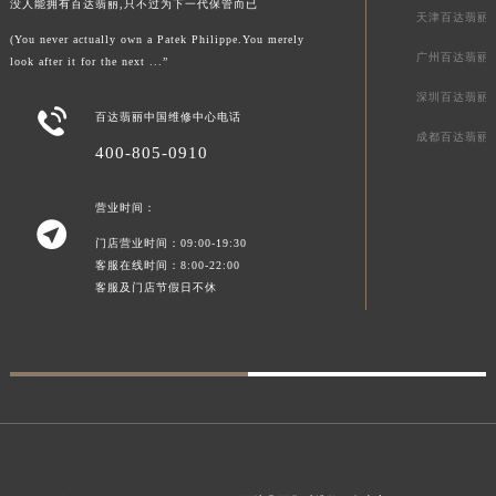
没人能拥有百达翡丽,只不过为下一代保管而已
天津百达翡丽
新疆维吾尔自治区胡杨河市胡杨河市胡杨路百达翡丽售后服务中心（需提前预约）
(You never actually own a Patek Philippe.You merely
新疆维吾尔自治区霍尔果斯市亚欧北路百达翡丽售后服务中心（需提前预约）
广州百达翡丽
look after it for the next ...”
新疆维吾尔自治区喀什市解放北路百达翡丽售后服务中心（需提前预约）
深圳百达翡丽

新疆维吾尔自治区可克达拉市幸福路百达翡丽售后服务中心（需提前预约）
百达翡丽中国维修中心电话
成都百达翡丽
新疆维吾尔自治区克拉玛依市克拉玛依区友谊路百达翡丽售后服务中心（需提前预约）
400-805-0910
新疆维吾尔自治区库车市库车市文化东路百达翡丽售后服务中心（需提前预约）
新疆维吾尔自治区库尔勒市库尔勒市人民东路百达翡丽售后服务中心（需提前预约）
营业时间：

新疆维吾尔自治区奎屯市团结西街百达翡丽售后服务中心（需提前预约）
门店营业时间：09:00-19:30
客服在线时间：8:00-22:00
新疆维吾尔自治区昆玉市昆泉街百达翡丽售后服务中心（需提前预约）
客服及门店节假日不休
新疆维吾尔自治区沙湾市三道河子镇世纪大道南路百达翡丽售后服务中心（需提前预约）
新疆维吾尔自治区石河子市北二路百达翡丽售后服务中心（需提前预约）
新疆维吾尔自治区双河市光明路百达翡丽售后服务中心（需提前预约）
新疆维吾尔自治区塔城市塔城地区闻琴路百达翡丽售后服务中心（需提前预约）
新疆维吾尔自治区铁门关市兴疆路百达翡丽售后服务中心（需提前预约）
新疆维吾尔自治区图木舒克市图木舒克市中兴街百达翡丽售后服务中心（需提前预约）
新疆维吾尔自治区吐鲁番市高昌区文化中路文化中路百达翡丽售后服务中心（需提前预约）