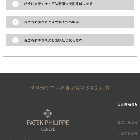
3
精准时光守护者：百达翡丽走慢问题解决秘籍
陕西省渭南市临渭区东风大街百达翡丽售后服务中心（需提前预约）
陕西省咸阳市秦都区沣西新城统一西路与白马河路交汇处百达翡丽售后服务中心（需提前预约）
4
百达翡丽腕表表壳破裂解决技巧集锦
陕西省延安市宝塔区中心街百达翡丽售后服务中心（需提前预约）
陕西省榆林市榆阳区长兴路百达翡丽售后服务中心（需提前预约）
5
百达翡丽手表表壳有划痕处理技巧推荐
新疆维吾尔自治区阿克苏市东大街百达翡丽售后服务中心（需提前预约）
新疆维吾尔自治区阿拉尔市胜利大道百达翡丽售后服务中心（需提前预约）
新疆维吾尔自治区阿拉山口市友好路百达翡丽售后服务中心（需提前预约）
新疆维吾尔自治区阿勒泰市解放路百达翡丽售后服务中心（需提前预约）
新疆维吾尔自治区阿图什市光明路百达翡丽售后服务中心（需提前预约）
新疆维吾尔自治区白杨市军垦路百达翡丽售后服务中心（需提前预约）
轻轻滑动下方栏目探索更多精彩内容
新疆维吾尔自治区北屯市团结路百达翡丽售后服务中心（需提前预约）
新疆维吾尔自治区博乐市博乐市北京路百达翡丽售后服务中心（需提前预约）
百达翡丽售后
新疆维吾尔自治区昌吉市延安北路百达翡丽售后服务中心（需提前预约）
新疆维吾尔自治区阜康市博峰路百达翡丽售后服务中心（需提前预约）
北京百达翡丽
新疆维吾尔自治区哈密市伊州区建国北路百达翡丽售后服务中心（需提前预约）
上海百达翡丽
新疆维吾尔自治区和田市和田市北京西路百达翡丽售后服务中心（需提前预约）