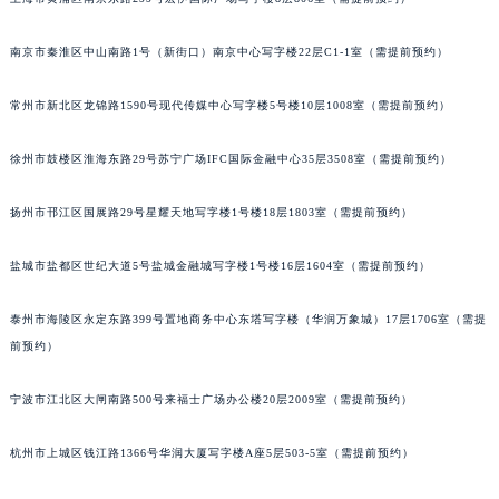
唐山市路南区新华东道100号万达广场写字楼A座10层1002室（需提前预约）
台州市椒江区东海大道1800号腾达中心东1幢20楼2002室（需提前预约）
南京市秦淮区中山南路1号（新街口）南京中心写字楼22层C1-1室（需提前预约）
内蒙古自治区呼和浩特市玉泉区大学西街70号华润万象城写字楼（鄂尔多斯大厦）23层2326室（需提前预约）
常州市新北区龙锦路1590号现代传媒中心写字楼5号楼10层1008室（需提前预约）
甘肃省兰州市七里河区西津西路16号兰州中心写字楼21层2102室（需提前预约）
重庆市解放碑渝中区民权路28号英利国际金融中心写字楼20层01室（需提前预约）
徐州市鼓楼区淮海东路29号苏宁广场IFC国际金融中心35层3508室（需提前预约）
黑龙江省大庆市萨尔图区会战大街百达翡丽售后服务中心（需提前预约）
黑龙江省鹤岗市向阳区红军路百达翡丽售后服务中心（需提前预约）
扬州市邗江区国展路29号星耀天地写字楼1号楼18层1803室（需提前预约）
黑龙江省黑河市爱辉区中央街百达翡丽售后服务中心（需提前预约）
盐城市盐都区世纪大道5号盐城金融城写字楼1号楼16层1604室（需提前预约）
黑龙江省鸡西市鸡冠区红军路百达翡丽售后服务中心（需提前预约）
黑龙江省佳木斯市向阳区长安路百达翡丽售后服务中心（需提前预约）
泰州市海陵区永定东路399号置地商务中心东塔写字楼（华润万象城）17层1706室（需提
黑龙江省牡丹江市东安区太平路百达翡丽售后服务中心（需提前预约）
前预约）
黑龙江省七台河市桃山区大同街百达翡丽售后服务中心（需提前预约）
黑龙江省齐齐哈尔市龙沙区龙华路百达翡丽售后服务中心（需提前预约）
宁波市江北区大闸南路500号来福士广场办公楼20层2009室（需提前预约）
黑龙江省双鸭山市尖山区新兴大街百达翡丽售后服务中心（需提前预约）
杭州市上城区钱江路1366号华润大厦写字楼A座5层503-5室（需提前预约）
黑龙江省绥化市北林区新华街与康庄路交叉口百达翡丽售后服务中心（需提前预约）
黑龙江省伊春市伊美区通河路百达翡丽售后服务中心（需提前预约）