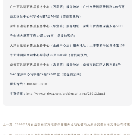
香港特别行政区铜锣湾区湾仔区轩尼诗道百达翡丽售后服务中心（需提前预约）
广州百达翡丽售后服务中心
（万菱店）服务地址：广州市天河区天河路230号万
河南省安阳市文峰区解放大道百达翡丽售后服务中心（需提前预约）
菱汇国际中心写字楼A塔7层704室（需提前预约）
河南省鹤壁市淇滨区九州路百达翡丽售后服务中心（需提前预约）
深圳百达翡丽售后服务中心
（华润店）服务地址：深圳市罗湖区深南东路5001
河南省济源市沁园街道济水大道百达翡丽售后服务中心（需提前预约）
号华润大厦写字楼17层1701室（需提前预约）
河南省焦作市解放区解放路百达翡丽售后服务中心（需提前预约）
天津百达翡丽售后服务中心
（金融中心店）服务地址：天津市和平区赤峰道136
河南省开封市鼓楼区中山路百达翡丽售后服务中心（需提前预约）
号天津国际金融中心写字楼26层2603室（需提前预约）
河南省洛阳市西工区中州中路与解放路交叉口百达翡丽售后服务中心（需提前预约）
河南省漯河市源汇区交通路百达翡丽售后服务中心（需提前预约）
成都百达翡丽售后服务中心
（东原店）服务地址：成都市锦江区人民东路6号
河南省南阳市宛城区范蠡东路与南都路交叉口百达翡丽售后服务中心（需提前预约）
SAC东原中心写字楼24层2406B室（需提前预约）
河南省平顶山市卫东区建设路百达翡丽售后服务中心（需提前预约）
服务专线：
400-805-0910
河南省濮阳市大华龙区开州路绿城路交叉口百达翡丽售后服务中心（需提前预约）
本页链接：
http://www.rjzbwx.com/problems/jinhua/28012.html
河南省三门峡市湖滨区和平路百达翡丽售后服务中心（需提前预约）
河南省商丘市梁园区神火大道百达翡丽售后服务中心（需提前预约）
河南省新乡市红旗区人民路百达翡丽售后服务中心（需提前预约）
河南省信阳市浉河区东方红大道百达翡丽售后服务中心（需提前预约）
上一篇:
2026年7月百达翡丽官方维修保养服务点地址变动及新开完整目录文件公布结束
河南省许昌市魏都区建安大道与八龙路交叉口百达翡丽售后服务中心（需提前预约）