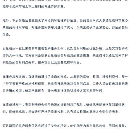
山东省枣庄市滕州市北辛路与善国路交叉口百达翡丽售后服务中心（需提前预约）
能够享受到与瑞士本土相同的专业养护服务。
山东省淄博市张店区金晶大道百达翡丽售后服务中心（需提前预约）
此外，本次升级还着重强化了网点的私密性和舒适度。新的售后网点大多选址在城市核心
预约入口
关闭
上海市黄浦区南京东路299号宏伊国际广场写字楼8层806室百达翡丽售后服务中心（需提前预约）
商圈的高端写字楼，对服务空间的布局进行了优化，为表主提供了更加安心、舒适的售后
上海市徐汇区虹桥路3号港汇中心2座37层3705室百达翡丽售后服务中心（需提前预约）
体验。
浙江省杭州市上城区钱江路1366号华润大厦A座5层503-5室百达翡丽售后服务中心（需提前预约）
立即预约
浙江省湖州市吴兴区劳动路百达翡丽售后服务中心（需提前预约）
百达翡丽一直以来都非常重视客户服务工作，此次售后网络的优化升级，正是其对客户承
提前预约免排队，到店即享服务
浙江省嘉兴市南湖区广益路705号嘉兴世界贸易中心A座13层1304室百达翡丽售后服务中心（需提前预约）
诺的具体体现。官方官网是获取百达翡丽售后信息的重要渠道，表主们可以通过官网了解
预约时间有变无需取消，可随时重新预约
到最新的售后网点分布、服务项目以及服务流程等内容。
浙江省金华市金东区东市南街777号金华万达广场4号楼22楼2209室百达翡丽售后服务中心（需提前预约）
浙江省丽水市莲都区解放街百达翡丽售后服务中心（需提前预约）
在服务流程方面，百达翡丽进行了全面的再造。从腕表的接收、检测、维修到交付，每一
浙江省宁波市江北区大闸南路500号来福士广场办公楼20层2009室百达翡丽售后服务中心（需提前预约）
个环节都有严格的标准和规范。表主在将腕表送到售后网点后，工作人员会首先对腕表进
浙江省衢州市柯城区上街百达翡丽售后服务中心（需提前预约）
行详细的检测，确定问题所在，并向表主详细说明维修方案和所需时间。
浙江省绍兴市越城区胜利东路379号世茂天际中心写字楼8层805室百达翡丽售后服务中心（需提前预约）
浙江省舟山市定海区解放东路百达翡丽售后服务中心（需提前预约）
在维修过程中，资深制表师会使用先进的设备和原厂配件，确保腕表能够恢复到最佳状
态。维修完成后，还会进行严格的质量检测，只有通过检测的腕表才会交付给表主。
澳门特别行政区大堂区议事亭前地（新马路）百达翡丽售后服务中心（需提前预约）
澳门特别行政区风顺堂区南湾大马路百达翡丽售后服务中心（需提前预约）
百达翡丽的客户服务团队也经过了专业的培训，他们能够为表主提供热情、周到的服务。
澳门特别行政区花地玛堂区关闸广场百达翡丽售后服务中心（需提前预约）