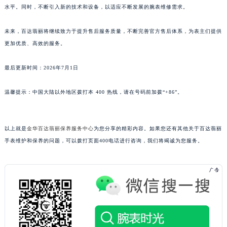
水平。同时，不断引入新的技术和设备，以适应不断发展的腕表维修需求。
广东省汕头市龙湖区长平路百达翡丽售后服务中心（需提前预约）
广东省汕尾市城区香洲街道园林社区翠园街百达翡丽售后服务中心（需提前预约）
未来，百达翡丽将继续致力于提升售后服务质量，不断完善官方售后体系，为表主们提供
广东省韶关市武江区芙蓉新区与老城中心交汇处百达翡丽售后服务中心（需提前预约）
更加优质、高效的服务。
广东省深圳市罗湖区深南东路5001号华润大厦17层1701室百达翡丽售后服务中心（需提前预约）
广东省阳江市江城区东风一路百达翡丽售后服务中心（需提前预约）
最后更新时间：2026年7月1日
广东省云浮市云城区金山路百达翡丽售后服务中心（需提前预约）
温馨提示：中国大陆以外地区拨打本 400 热线，请在号码前加拨“+86”。
广东省湛江市赤坎区观海北路百达翡丽售后服务中心（需提前预约）
广东省肇庆市端州区信安大道与砚都大道交汇处百达翡丽售后服务中心（需提前预约）
广西壮族自治区百色市右江区中山二路百达翡丽售后服务中心（需提前预约）
以上就是
金华百达翡丽保养服务中心
为您分享的精彩内容。如果您还有其他关于百达翡丽
广西壮族自治区北海市海城区北京路百达翡丽售后服务中心（需提前预约）
手表维护和保养的问题，可以拨打页面400电话进行咨询，我们将竭诚为您服务。
广西壮族自治区崇左市江州区石景林街道友谊大道与丽川路交汇处百达翡丽售后服务中心（需提前预约）
广西壮族自治区防城港市港口区金花茶大道百达翡丽售后服务中心（需提前预约）
广西壮族自治区贵港市港北区港城街道布山大道与仙衣路交叉口百达翡丽售后服务中心（需提前预约）
广西壮族自治区桂林市秀峰区红岭路百达翡丽售后服务中心（需提前预约）
广西壮族自治区河池市金城江区金城江街道朝阳路百达翡丽售后服务中心（需提前预约）
广西壮族自治区贺州市八步区城东街道灵峰南路百达翡丽售后服务中心（需提前预约）