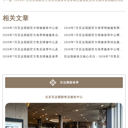
下一篇:
2026年7月百达翡丽官方售后维修保养业务网点重新配置补充最终通知确认内容
河南省郑州市二七区民主路10号华润大厦29层2905室百达翡丽售后服务中心（需提前预约）
河南省周口市川汇区七一路百达翡丽售后服务中心（需提前预约）
相关文章
河南省驻马店市驿城区乐山大道与置地大道交叉口百达翡丽售后服务中心（需提前预约）
2026年7月百达翡丽官方维修服务中心保养点地址变更及新开补充最终版发布
2026年7月百达翡丽官方保养维修服务网络扩容补充最终公告（迁址新开）确认
湖北省鄂州市鄂城区文星大道百达翡丽售后服务中心（需提前预约）
2026年7月百达翡丽官方保养维修服务点最终迁移与新设网点最终完整版
2026年7月百达翡丽官方维修保养中心网点变动及新增信息补充确认发布
湖北省黄冈市黄州区赤壁大道百达翡丽售后服务中心（需提前预约）
2026年7月百达翡丽官方售后维修中心及保养中心迁址与新增全览
2026年7月百达翡丽官方维修保养综合服务网迁址及新增网点补充最终速报表文件
湖北省黄石市黄石港区武汉路百达翡丽售后服务中心（需提前预约）
2026年7月百达翡丽官方售后保养中心及维修点最新分布情况（搬迁新开）说明文件
2026年7月百达翡丽官方保养服务中心维修点搬迁及增设补充最终方案文本
湖北省荆门市东宝中天街步行街百达翡丽售后服务中心（需提前预约）
2026年7月百达翡丽官方售后维修及保养中心网点更新汇总表
百达翡丽表主核心关注：2026年7月售后网点变动（迁址+新设）
湖北省荆州市荆州区荆中路百达翡丽售后服务中心（需提前预约）
湖北省十堰市茅箭区人民北路百达翡丽售后服务中心（需提前预约）
湖北省随州市曾都区青年路百达翡丽售后服务中心（需提前预约）
百达翡丽保养
湖北省咸宁市咸安区长安大道百达翡丽售后服务中心（需提前预约）
湖北省襄阳市樊城区长虹路与人民路交叉口百达翡丽售后服务中心（需提前预约）
北京百达翡丽售后服务中心
湖北省孝感市孝南区复兴大道百达翡丽售后服务中心（需提前预约）
湖北省宜昌市西陵区夷陵大道与港窑路百达翡丽售后服务中心（需提前预约）
湖南省常德市武陵区人民路百达翡丽售后服务中心（需提前预约）
湖南省郴州市北湖区国庆北路百达翡丽售后服务中心（需提前预约）