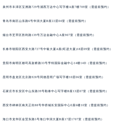
山西省大同市平城区迎宾街百达翡丽售后服务中心（需提前预约）
泉州市丰泽区宝洲路729号浦西万达中心写字楼A座7楼709室（需提前预约）
山西省晋城市城区黄华街百达翡丽售后服务中心（需提前预约）
青岛市南区山东路6号华润大厦B座22层04室（需提前预约）
山西省晋中市榆次区顺城街百达翡丽售后服务中心（需提前预约）
山西省临汾市尧都区解放路百达翡丽售后服务中心（需提前预约）
烟台市芝罘区胜利路139号万达金融中心A座907室（需提前预约）
山西省吕梁市离石区永宁中路与建设街交叉口百达翡丽售后服务中心（需提前预约）
山西省朔州市朔城区怡西路与鄯阳西街交汇处百达翡丽售后服务中心（需提前预约）
长春市朝阳区西安大路727号中银大厦A座(旺进大厦)18层09室（需提前预约）
山西省忻州市忻府区和平东街与七一南路交叉口百达翡丽售后服务中心（需提前预约）
山西省阳泉市郊区平阳东街与新城大道交叉口百达翡丽售后服务中心（需提前预约）
贵阳市南明区都司高架桥路33号亨特国际金融中心14楼14D（需提前预约）
山西省运城市盐湖区河东街百达翡丽售后服务中心（需提前预约）
昆明市盘龙区北京路928号同德昆明广场写字楼10层06室（需提前预约）
山西省长治市潞州区英雄中路百达翡丽售后服务中心（需提前预约）
山西省太原市迎泽区迎泽街道解放路15号亨得利名表维修授权店3楼百达翡丽售后服务中心（需提前预约）
石家庄市长安区中山东路39号勒泰中心写字楼B座13层07室（需提前预约）
天津市和平区赤峰道136号天津国际金融中心26层2603室百达翡丽售后服务中心（需提前预约）
安徽省安庆市迎江区人民路百达翡丽售后服务中心（需提前预约）
西安市碑林区南关正街88号华侨城长安国际中心E座6楼10室（需提前预约）
安徽省蚌埠市蚌山区淮河路百达翡丽售后服务中心（需提前预约）
海口市龙华区金贸东路5号海口华润大厦B座17层1707室（需提前预约）
安徽省亳州市谯城区魏武大道百达翡丽售后服务中心（需提前预约）
安徽省池州市贵池区长江路百达翡丽售后服务中心（需提前预约）