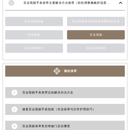
9
百达翡丽手表表带太紧解决方法推荐（轻松调整佩戴舒适度指南）
新疆维吾尔自治区阿拉尔市胜利大道百达翡丽售后服务中心（需提前预约）
新疆维吾尔自治区阿拉山口市友好路百达翡丽售后服务中心（需提前预约）
百达翡丽维修
百达翡丽售后维修保养费用价目表
新疆维吾尔自治区阿勒泰市解放路百达翡丽售后服务中心（需提前预约）
新疆维吾尔自治区阿图什市光明路百达翡丽售后服务中心（需提前预约）
真假鉴定
百达翡丽
新疆维吾尔自治区白杨市军垦路百达翡丽售后服务中心（需提前预约）
新疆维吾尔自治区北屯市团结路百达翡丽售后服务中心（需提前预约）
百达翡丽售后
百达翡丽保养
新疆维吾尔自治区博乐市博乐市北京路百达翡丽售后服务中心（需提前预约）
新疆维吾尔自治区昌吉市延安北路百达翡丽售后服务中心（需提前预约）
新疆维吾尔自治区阜康市博峰路百达翡丽售后服务中心（需提前预约）
随机推荐
新疆维吾尔自治区哈密市伊州区建国北路百达翡丽售后服务中心（需提前预约）
新疆维吾尔自治区和田市和田市北京西路百达翡丽售后服务中心（需提前预约）
1
百达翡丽手表表带过短解决办法大全
新疆维吾尔自治区胡杨河市胡杨河市胡杨路百达翡丽售后服务中心（需提前预约）
新疆维吾尔自治区霍尔果斯市亚欧北路百达翡丽售后服务中心（需提前预约）
2
修复百达翡丽手表划痕（专业保养与日常护理技巧）
新疆维吾尔自治区喀什市解放北路百达翡丽售后服务中心（需提前预约）
新疆维吾尔自治区可克达拉市幸福路百达翡丽售后服务中心（需提前预约）
3
百达翡丽保养售后维修门店在哪里
新疆维吾尔自治区克拉玛依市克拉玛依区友谊路百达翡丽售后服务中心（需提前预约）