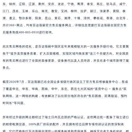
东、锦州、辽阳、辽源、衢州、安庆、龙岩、宁德、鹰潭、泰安、商丘、驻马店、咸宁、
江西省南昌市红谷滩新区红谷中大道998号绿地双子塔（中央广场）A1座办公楼14层1407室百达翡丽售后服务中心（需提前预约）
江门、茂名、玉林、乐山、南充、雅安、宝鸡、柳州、拉萨、丽江、张家界、襄阳、株
江西省萍乡市安源区萍安北大道与康庄路交叉口百达翡丽售后服务中心（需提前预约）
洲、遵义、鄂尔多斯、阳泉、昆山、黄石、湘潭、十堰、漳州、攀枝花、香港、台北等，
江西省上饶市信州区滨江西路百达翡丽售后服务中心（需提前预约）
共计360+网点，均有百达翡丽官方售后服务网点，详细信息需拨打百达翡丽全国官方售
江西省新余市渝水区北湖西路百达翡丽售后服务中心（需提前预约）
后服务热线400-805-0910进行咨询。
江西省宜春市袁州区中山中路百达翡丽售后服务中心（需提前预约）
此次售后网络的优化，是百达翡丽中国区近年来规模较大的一次服务升级行动。它主要聚
江西省鹰潭市月湖区胜利东路百达翡丽售后服务中心（需提前预约）
焦于“提升直营服务质量、扩大店面规模、实现区域均衡发展”这三个关键方向。对全国原
山东省德州市德城区东风中路百达翡丽售后服务中心（需提前预约）
有的售后网点进行了全面的装修更新、设备换代以及人员培训，并且在多个城市新增了服
山东省东营市东营区济南路百达翡丽售后服务中心（需提前预约）
务点。
山东省济南市历下区经十路11111号华润中心写字楼（万象城）15层1508室百达翡丽售后服务中心（需提前预约）
山东省济宁市任城区太白楼路百达翡丽售后服务中心（需提前预约）
截至2026年7月，百达翡丽已在全国众多省级行政区设立了官方售后维修服务中心，形成
山东省莱芜市文化南路8号银座商城名表维修一楼名表维修百达翡丽售后服务中心（需提前预约）
了覆盖华北、华东、华南、西南、华中、东北、西北七大区域的“直营中心 + 服务点”双
轨网络。这一网络的构建，有效解决了以往部分地区存在的“售后困难、距离较远、预约
山东省临沂市兰山区解放路百达翡丽售后服务中心（需提前预约）
时间长”等问题。
山东省日照市东港区烟台路百达翡丽售后服务中心（需提前预约）
山东省泰安市泰山区财源街道泰山大街百达翡丽售后服务中心（需提前预约）
所有经过升级的网点都经过了瑞士日内瓦总部的严格认证。这些网点统一配备了瑞士进口
山东省威海市环翠区新威海路89号振华商厦一楼名表维修百达翡丽售后服务中心（需提前预约）
的精密检测仪器、100%原厂供应的配件，并且拥有经过品牌专项培训认证的资深制表
山东省潍坊市奎文区东风东街百达翡丽售后服务中心（需提前预约）
师。它们严格执行百达翡丽全球统一的服务标准和质保体系，确保无论表主身处何处，都