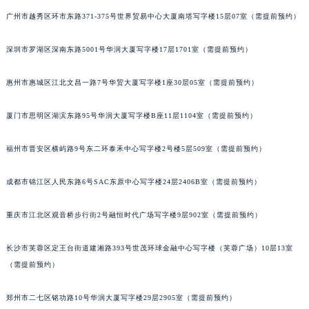
黑龙江省大庆市萨尔图区会战大街百达翡丽售后服务中心（需提前预约）
广州市越秀区环市东路371-375号世界贸易中心大厦南塔写字楼15层07室（需提前预约）
黑龙江省鹤岗市向阳区红军路百达翡丽售后服务中心（需提前预约）
深圳市罗湖区深南东路5001号华润大厦写字楼17层1701室（需提前预约）
黑龙江省黑河市爱辉区中央街百达翡丽售后服务中心（需提前预约）
黑龙江省鸡西市鸡冠区红军路百达翡丽售后服务中心（需提前预约）
惠州市惠城区江北文昌一路7号华贸大厦写字楼1座30层05室（需提前预约）
黑龙江省佳木斯市向阳区长安路百达翡丽售后服务中心（需提前预约）
黑龙江省牡丹江市东安区太平路百达翡丽售后服务中心（需提前预约）
厦门市思明区湖滨东路95号华润大厦写字楼B座11层1104室（需提前预约）
黑龙江省七台河市桃山区大同街百达翡丽售后服务中心（需提前预约）
黑龙江省齐齐哈尔市龙沙区龙华路百达翡丽售后服务中心（需提前预约）
福州市晋安区横屿路9号东二环泰禾中心写字楼2号楼5层509室（需提前预约）
黑龙江省双鸭山市尖山区新兴大街百达翡丽售后服务中心（需提前预约）
成都市锦江区人民东路6号SAC东原中心写字楼24层2406B室（需提前预约）
黑龙江省绥化市北林区新华街与康庄路交叉口百达翡丽售后服务中心（需提前预约）
黑龙江省伊春市伊美区通河路百达翡丽售后服务中心（需提前预约）
重庆市江北区观音桥步行街2号融恒时代广场写字楼9层902室（需提前预约）
吉林省白城市洮北区明仁南街百达翡丽售后服务中心（需提前预约）
吉林省白山市浑江区浑江大街百达翡丽售后服务中心（需提前预约）
长沙市芙蓉区定王台街道建湘路393号世茂环球金融中心写字楼（芙蓉广场）10层13室
吉林省吉林市船营区河南街百达翡丽售后服务中心（需提前预约）
（需提前预约）
吉林省辽源市龙山区人民大街百达翡丽售后服务中心（需提前预约）
郑州市二七区铭功路10号华润大厦写字楼29层2905室（需提前预约）
吉林省梅河口市新华街道梅河大街百达翡丽售后服务中心（需提前预约）