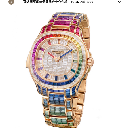
1
百达翡丽维修保养服务中心介绍 | Patek Philippe
甘肃省金昌市金川区北京路百达翡丽售后服务中心（需提前预约）
甘肃省酒泉市肃州区西大街百达翡丽售后服务中心（需提前预约）
甘肃省临夏市城南街道团结路百达翡丽售后服务中心（需提前预约）
甘肃省陇南市武都区人民路百达翡丽售后服务中心（需提前预约）
甘肃省平凉市崆峒区西大街百达翡丽售后服务中心（需提前预约）
甘肃省庆阳市西峰区南大街百达翡丽售后服务中心（需提前预约）
甘肃省天水市秦州区民主路百达翡丽售后服务中心（需提前预约）
甘肃省武威市凉州区迎宾路百达翡丽售后服务中心（需提前预约）
甘肃省张掖市甘州区民乐北路百达翡丽售后服务中心（需提前预约）
宁夏回族自治区固原市原州区文化街百达翡丽售后服务中心（需提前预约）
宁夏回族自治区石嘴山市大武口区贺兰山路百达翡丽售后服务中心（需提前预约）
宁夏回族自治区吴忠市利通区开元大道百达翡丽售后服务中心（需提前预约）
宁夏回族自治区银川市兴庆区新华东路97号新百中心C馆一层C1-18号商铺百达翡丽售后服务中心（需提前预约）
宁夏回族自治区中卫市沙坡头区鼓楼东街百达翡丽售后服务中心（需提前预约）
青海省果洛藏族自治州玛沁县团结路百达翡丽售后服务中心（需提前预约）
青海省海北藏族自治州海晏县将军路百达翡丽售后服务中心（需提前预约）