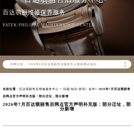
百达翡丽维修保养服务
PATEK PHILIPPE MAINTENANCE CENTER
2026年8月百达翡丽中国区售后服务网络优化升级公告
2026年8月百达翡丽全国官方售后客户服务热线：400-805-0910
百达翡丽官方全国统一服务热线400-805-0910，服务覆盖中国大陆、香港、澳门、台湾全部区域（非大陆需加拨“+86”）
2026年8月百达翡丽售后服务中心最新网点地址：
▲
官网公告>
北京市朝阳区建国门外大街甲6号华熙国际中心写字楼D座11层1102室（北京总部）（需提前预约）
▼
北京市东城区东长安街1号东方广场写字楼W3座6层602室（需提前预约）
天津市和平区赤峰道136号天津国际金融中心写字楼26层2603室（需提前预约）
当前位置：
百达翡丽售后维修服务中心
>
问题/知识/资讯
>
金华
> 2026年7月百达翡丽售
上海市徐汇区虹桥路3号港汇中心写字楼2座37层3705室（需提前预约）
后网点官方声明补充版：部分迁址，部分新增
上海市黄浦区南京东路299号宏伊国际广场写字楼8层806室（需提前预约）
2026年7月百达翡丽售后网点官方声明补充版：部分迁址，部
南京市秦淮区中山南路1号（新街口）南京中心写字楼22层C1-1室（需提前预约）
分新增
常州市新北区龙锦路1590号现代传媒中心写字楼5号楼10层1008室（需提前预约）
徐州市鼓楼区淮海东路29号苏宁广场IFC国际金融中心写字楼35层3508室（需提前预约）
扬州市邗江区国展路29号星耀天地写字楼1号楼18层1803室（需提前预约）