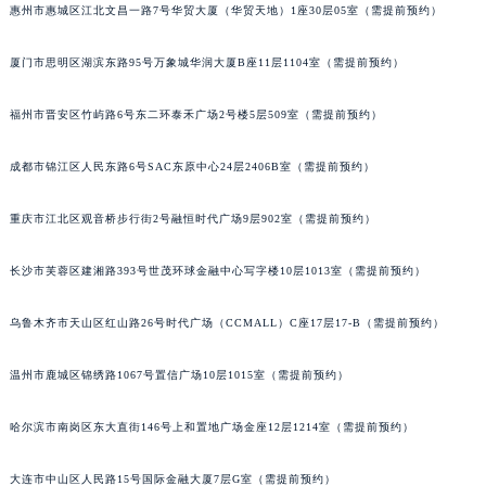
惠州市惠城区江北文昌一路7号华贸大厦（华贸天地）1座30层05室（需提前预约）
辽宁省葫芦岛市连山区中央路百达翡丽售后服务中心（需提前预约）
辽宁省锦州市古塔区中央大街百达翡丽售后服务中心（需提前预约）
厦门市思明区湖滨东路95号万象城华润大厦B座11层1104室（需提前预约）
辽宁省辽阳市白塔区新运大街百达翡丽售后服务中心（需提前预约）
辽宁省盘锦市兴隆台区石油大街百达翡丽售后服务中心（需提前预约）
福州市晋安区竹屿路6号东二环泰禾广场2号楼5层509室（需提前预约）
辽宁省铁岭市银州区南马路百达翡丽售后服务中心（需提前预约）
成都市锦江区人民东路6号SAC东原中心24层2406B室（需提前预约）
辽宁省营口市站前区市府路与渤海大街交叉口百达翡丽售后服务中心（需提前预约）
辽宁省沈阳市沈河区中街路137号亨得利名表维修授权店1楼百达翡丽售后服务中心（需提前预约）
重庆市江北区观音桥步行街2号融恒时代广场9层902室（需提前预约）
辽宁省沈阳市沈河区中街路83号亨得利名表维修授权店1楼百达翡丽售后服务中心（需提前预约）
北京市朝阳区建国门外大街甲6号华熙国际中心D座11层1102室百达翡丽售后服务中心（北京总部）（需提前预约）
长沙市芙蓉区建湘路393号世茂环球金融中心写字楼10层1013室（需提前预约）
北京市东城区东长安街1号王府井东方广场W3座6层602室百达翡丽售后服务中心（需提前预约）
河北省保定市竞秀区朝阳北大街北国先天下百达翡丽售后服务中心（需提前预约）
乌鲁木齐市天山区红山路26号时代广场（CCMALL）C座17层17-B（需提前预约）
内蒙古自治区阿拉善盟市左旗土尔扈特大街百达翡丽售后服务中心（需提前预约）
温州市鹿城区锦绣路1067号置信广场10层1015室（需提前预约）
内蒙古自治区巴彦淖尔市临河区新华街百达翡丽售后服务中心（需提前预约）
内蒙古自治区包头市青山区幸福路甲3号王府井百货名表维修百达翡丽售后服务中心（需提前预约）
哈尔滨市南岗区东大直街146号上和置地广场金座12层1214室（需提前预约）
内蒙古自治区赤峰市红山区哈达街百达翡丽售后服务中心（需提前预约）
内蒙古自治区鄂尔多斯市东胜区伊金霍洛街百达翡丽售后服务中心（需提前预约）
大连市中山区人民路15号国际金融大厦7层G室（需提前预约）