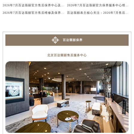
广西壮族自治区崇左市江州区石景林街道友谊大道与丽川路交汇处百达翡丽售后服务中心（需提前预约）
2026年7月百达翡丽官方售后保养中心及维修点最新分布情况（搬迁新开）说明文件
2026年7月百达翡丽官方保养服务中心维修点搬迁及增设补充最终方案文本
2026年7月百达翡丽官方售后维修及保养中心网点更新汇总表
百达翡丽表主核心关注：2026年7月售后网点变动（迁址+新设）
广西壮族自治区防城港市港口区金花茶大道百达翡丽售后服务中心（需提前预约）
广西壮族自治区贵港市港北区港城街道布山大道与仙衣路交叉口百达翡丽售后服务中心（需提前预约）
广西壮族自治区桂林市秀峰区红岭路百达翡丽售后服务中心（需提前预约）
广西壮族自治区河池市金城江区金城江街道朝阳路百达翡丽售后服务中心（需提前预约）
百达翡丽保养
广西壮族自治区贺州市八步区城东街道灵峰南路百达翡丽售后服务中心（需提前预约）
北京百达翡丽售后服务中心
广西壮族自治区来宾市兴宾区桂中大道百达翡丽售后服务中心（需提前预约）
广西壮族自治区柳州市城中区中山中路百达翡丽售后服务中心（需提前预约）
广西壮族自治区钦州市钦南区金海湾东大街百达翡丽售后服务中心（需提前预约）
广西壮族自治区梧州市万秀区龙湖镇高旺路百达翡丽售后服务中心（需提前预约）
广西壮族自治区玉林市玉州区金玉路百达翡丽售后服务中心（需提前预约）
海南省儋州市儋州市那大镇兰洋北路百达翡丽售后服务中心（需提前预约）
海南省东方市八所镇解放西路百达翡丽售后服务中心（需提前预约）
海南省琼海市嘉积镇东风路百达翡丽售后服务中心（需提前预约）
海南省三沙市西沙区西沙群岛永兴岛北京路百达翡丽售后服务中心（需提前预约）
海南省三亚市吉阳区迎宾路百达翡丽售后服务中心（需提前预约）