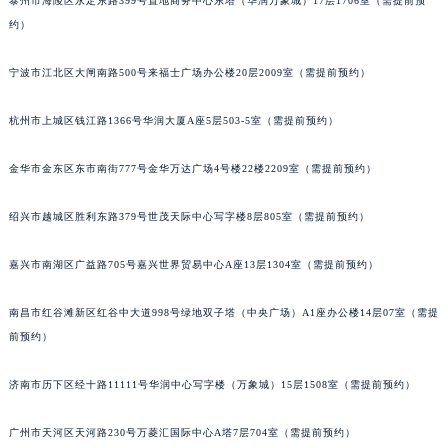
泰州市海陵区永定东路399号置地商务中心东塔（华润万象城）17层1706室（需提前预
海口市龙华区金贸东路5号海口华润大厦B座17层1707室（需提前预约）
约）
唐山市路南区新华东道100号万达广场写字楼A座10层1002室（需提前预约）
宁波市江北区大闸南路500号来福士广场办公楼20层2009室（需提前预约）
台州市椒江区东海大道1800号腾达中心东1幢20楼2002室（需提前预约）
内蒙古自治区呼和浩特市玉泉区大学西街70号华润万象城写字楼（鄂尔多斯大厦）23层2326室（需提前预约）
杭州市上城区钱江路1366号华润大厦A座5层503-5室（需提前预约）
甘肃省兰州市七里河区西津西路16号兰州中心写字楼21层2102室（需提前预约）
重庆市解放碑渝中区民权路28号英利国际金融中心写字楼20层01室（需提前预约）
金华市金东区东市南街777号金华万达广场4号楼22楼2209室（需提前预约）
黑龙江省大庆市萨尔图区会战大街百达翡丽售后服务中心（需提前预约）
黑龙江省鹤岗市向阳区红军路百达翡丽售后服务中心（需提前预约）
绍兴市越城区胜利东路379号世茂天际中心写字楼8层805室（需提前预约）
黑龙江省黑河市爱辉区中央街百达翡丽售后服务中心（需提前预约）
嘉兴市南湖区广益路705号嘉兴世界贸易中心A座13层1304室（需提前预约）
黑龙江省鸡西市鸡冠区红军路百达翡丽售后服务中心（需提前预约）
黑龙江省佳木斯市向阳区长安路百达翡丽售后服务中心（需提前预约）
南昌市红谷滩新区红谷中大道998号绿地双子塔（中央广场）A1座办公楼14层07室（需提
黑龙江省牡丹江市东安区太平路百达翡丽售后服务中心（需提前预约）
前预约）
黑龙江省七台河市桃山区大同街百达翡丽售后服务中心（需提前预约）
黑龙江省齐齐哈尔市龙沙区龙华路百达翡丽售后服务中心（需提前预约）
济南市历下区经十路11111号华润中心写字楼（万象城）15层1508室（需提前预约）
黑龙江省双鸭山市尖山区新兴大街百达翡丽售后服务中心（需提前预约）
广州市天河区天河路230号万菱汇国际中心A塔7层704室（需提前预约）
黑龙江省绥化市北林区新华街与康庄路交叉口百达翡丽售后服务中心（需提前预约）