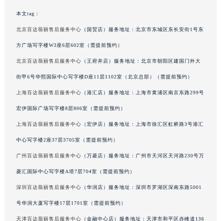
浙江省衢州市柯城区上街百达翡丽售后服务中心（需提前预约）
本文tag：
浙江省绍兴市越城区胜利东路379号世茂天际中心写字楼8层805室百达翡丽售后服务中心（需提前预约）
北京百达翡丽售后服务中心
（国贸店）服务地址：北京市东城区东长安街1号东
浙江省舟山市定海区解放东路百达翡丽售后服务中心（需提前预约）
方广场写字楼W3座6层602室（需提前预约）
澳门特别行政区大堂区议事亭前地（新马路）百达翡丽售后服务中心（需提前预约）
北京百达翡丽售后服务中心
（王府井店）服务地址：北京市朝阳区建国门外大
澳门特别行政区风顺堂区南湾大马路百达翡丽售后服务中心（需提前预约）
街甲6号华熙国际中心写字楼D座11层1102室（北京总部）（需提前预约）
澳门特别行政区花地玛堂区关闸广场百达翡丽售后服务中心（需提前预约）
澳门特别行政区花王堂区大三巴商圈百达翡丽售后服务中心（需提前预约）
上海百达翡丽售后服务中心
（港汇店）服务地址：上海市黄浦区南京东路299号
澳门特别行政区嘉模堂区官也街百达翡丽售后服务中心（需提前预约）
宏伊国际广场写字楼8层806室（需提前预约）
澳门省路氹城市金光大道百达翡丽售后服务中心（需提前预约）
上海百达翡丽售后服务中心
（宏伊店）服务地址：上海市徐汇区虹桥路3号港汇
澳门特别行政区望德堂区塔石广场百达翡丽售后服务中心（需提前预约）
中心写字楼2座37层3705室（需提前预约）
福建省福州市鼓楼区五四路128-1号恒力城写字楼15层03室百达翡丽售后服务中心（需提前预约）
广州百达翡丽售后服务中心
（万菱店）服务地址：广州市天河区天河路230号万
福建省厦门市思明区湖滨东路95号万象城华润大厦B座11层1104室百达翡丽售后服务中心（需提前预约）
菱汇国际中心写字楼A塔7层704室（需提前预约）
广东省潮州市潮安区新风路与潮汕路交汇处百达翡丽售后服务中心（需提前预约）
深圳百达翡丽售后服务中心
（华润店）服务地址：深圳市罗湖区深南东路5001
广东省广州市天河区天河路230号万菱汇国际中心A塔7层704室百达翡丽售后服务中心（需提前预约）
广东省广州市越秀区环市东路371-375号世界贸易中心大厦南塔15层1507室百达翡丽售后服务中心（需提前预约）
号华润大厦写字楼17层1701室（需提前预约）
广东省河源市源城区越王大道百达翡丽售后服务中心（需提前预约）
天津百达翡丽售后服务中心
（金融中心店）服务地址：天津市和平区赤峰道136