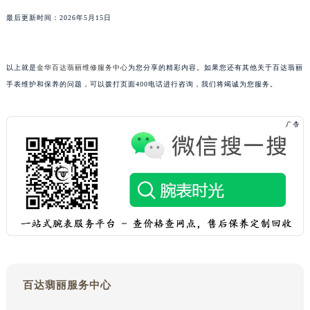
山东省莱芜市文化南路8号银座商城名表维修一楼名表维修百达翡丽售后服务中心（需提前预约）
最后更新时间：2026年5月15日
山东省临沂市兰山区解放路百达翡丽售后服务中心（需提前预约）
山东省日照市东港区烟台路百达翡丽售后服务中心（需提前预约）
以上就是
金华百达翡丽维修服务中心
为您分享的精彩内容。如果您还有其他关于百达翡丽
山东省泰安市泰山区财源街道泰山大街百达翡丽售后服务中心（需提前预约）
手表维护和保养的问题，可以拨打页面400电话进行咨询，我们将竭诚为您服务。
山东省威海市环翠区新威海路89号振华商厦一楼名表维修百达翡丽售后服务中心（需提前预约）
山东省潍坊市奎文区东风东街百达翡丽售后服务中心（需提前预约）
山东省枣庄市滕州市北辛路与善国路交叉口百达翡丽售后服务中心（需提前预约）
山东省淄博市张店区金晶大道百达翡丽售后服务中心（需提前预约）
上海市黄浦区南京东路299号宏伊国际广场写字楼8层806室百达翡丽售后服务中心（需提前预约）
上海市徐汇区虹桥路3号港汇中心2座37层3705室百达翡丽售后服务中心（需提前预约）
浙江省杭州市上城区钱江路1366号华润大厦A座5层503-5室百达翡丽售后服务中心（需提前预约）
浙江省湖州市吴兴区劳动路百达翡丽售后服务中心（需提前预约）
浙江省嘉兴市南湖区广益路705号嘉兴世界贸易中心A座13层1304室百达翡丽售后服务中心（需提前预约）
浙江省金华市金东区东市南街777号金华万达广场4号楼22楼2209室百达翡丽售后服务中心（需提前预约）
浙江省丽水市莲都区解放街百达翡丽售后服务中心（需提前预约）
百达翡丽服务中心
浙江省宁波市江北区大闸南路500号来福士广场办公楼20层2009室百达翡丽售后服务中心（需提前预约）