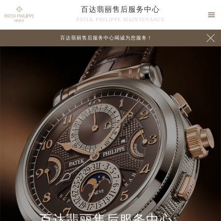
百达翡丽售后服务中心

PATEK PHILIPPE MAINTENANCE

百达翡丽售后服务中心竭诚为您服务！
中心介绍
联系我们
2026年8月百达翡丽中国区售后服务网络优化升级公告
2026年8月百达翡丽全国官方售后客户服务热线：400-805-0910
百达翡丽官方全国统一服务热线400-805-0910，服务覆盖中国大陆、香港、澳门、台湾全部区域（非大陆需加拨“+86”）
2026年8月百达翡丽售后服务中心最新网点地址：
北京市朝阳区建国门外大街甲6号华熙国际中心写字楼D座11层1102室（北京总部）（需提前预约）
北京市东城区东长安街1号东方广场写字楼W3座6层602室（需提前预约）
百达翡丽售后服务中心
天津市和平区赤峰道136号天津国际金融中心写字楼26层2603室（需提前预约）