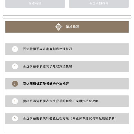
百达翡丽
百达翡丽维修
湖南省株洲市芦淞区建设南路百达翡丽售后服务中心（需提前预约）
甘肃省白银市白银区北京路百达翡丽售后服务中心（需提前预约）
甘肃省定西市安定区解放路百达翡丽售后服务中心（需提前预约）
随机推荐
甘肃省敦煌市沙州镇阳关中路百达翡丽售后服务中心（需提前预约）
甘肃省合作市人民街百达翡丽售后服务中心（需提前预约）
甘肃省嘉峪关市雄关区新华中路百达翡丽售后服务中心（需提前预约）
1
百达翡丽手表表盘有划痕处理技巧
甘肃省金昌市金川区北京路百达翡丽售后服务中心（需提前预约）
甘肃省酒泉市肃州区西大街百达翡丽售后服务中心（需提前预约）
2
百达翡丽手表进灰了处理方法集锦
甘肃省临夏市城南街道团结路百达翡丽售后服务中心（需提前预约）
甘肃省陇南市武都区人民路百达翡丽售后服务中心（需提前预约）
3
百达翡丽机芯受损解决办法推荐
甘肃省平凉市崆峒区西大街百达翡丽售后服务中心（需提前预约）
甘肃省庆阳市西峰区南大街百达翡丽售后服务中心（需提前预约）
4
揭秘百达翡丽腕表走慢背后的秘密：实用技巧全攻略
甘肃省天水市秦州区民主路百达翡丽售后服务中心（需提前预约）
甘肃省武威市凉州区迎宾路百达翡丽售后服务中心（需提前预约）
5
百达翡丽腕表表针变色处理方法（专业保养建议与常见误区解析）
甘肃省张掖市甘州区民乐北路百达翡丽售后服务中心（需提前预约）
宁夏回族自治区固原市原州区文化街百达翡丽售后服务中心（需提前预约）