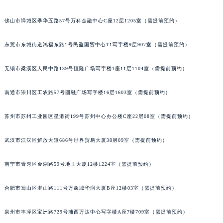
内蒙古自治区呼伦贝尔市海拉尔区中央街百达翡丽售后服务中心（需提前预约）
佛山市禅城区季华五路57号万科金融中心C座12层1205室（需提前预约）
内蒙古自治区通辽市科尔沁区明仁大街百达翡丽售后服务中心（需提前预约）
内蒙古自治区乌海市海勃湾区人民南路百达翡丽售后服务中心（需提前预约）
东莞市东城街道鸿福东路1号民盈国贸中心T1写字楼9层907室（需提前预约）
内蒙古自治区乌兰察布市集宁区恩和大街百达翡丽售后服务中心（需提前预约）
内蒙古自治区锡林郭勒盟市锡林浩特市光明街与额尔敦路交叉口百达翡丽售后服务中心（需提前预约）
无锡市梁溪区人民中路139号恒隆广场写字楼1座11层1104室（需提前预约）
内蒙古自治区兴安盟市乌兰浩特市兴安大街百达翡丽售后服务中心（需提前预约）
山西省大同市平城区迎宾街百达翡丽售后服务中心（需提前预约）
南通市崇川区工农路57号圆融广场写字楼16层1603室（需提前预约）
山西省晋城市城区黄华街百达翡丽售后服务中心（需提前预约）
苏州市苏州工业园区星港街199号苏州中心办公楼C座22层08室（需提前预约）
山西省晋中市榆次区顺城街百达翡丽售后服务中心（需提前预约）
山西省临汾市尧都区解放路百达翡丽售后服务中心（需提前预约）
武汉市江汉区解放大道686号世界贸易大厦38层09室（需提前预约）
山西省吕梁市离石区永宁中路与建设街交叉口百达翡丽售后服务中心（需提前预约）
山西省朔州市朔城区怡西路与鄯阳西街交汇处百达翡丽售后服务中心（需提前预约）
南宁市青秀区金湖路59号地王大厦12楼1224室（需提前预约）
山西省忻州市忻府区和平东街与七一南路交叉口百达翡丽售后服务中心（需提前预约）
合肥市蜀山区潜山路111号万象城华润大厦B座12楼03室（需提前预约）
山西省阳泉市郊区平阳东街与新城大道交叉口百达翡丽售后服务中心（需提前预约）
山西省运城市盐湖区河东街百达翡丽售后服务中心（需提前预约）
泉州市丰泽区宝洲路729号浦西万达中心写字楼A座7楼709室（需提前预约）
山西省长治市潞州区英雄中路百达翡丽售后服务中心（需提前预约）