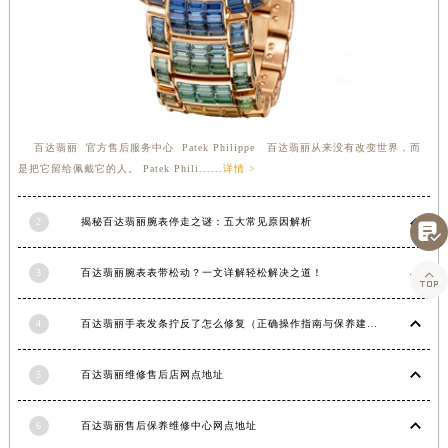
甘肃省天水市秦州区民主路百达翡丽售后服务中心（需提前预约）
甘肃省武威市凉州区迎宾路百达翡丽售后服务中心（需提前预约）
甘肃省张掖市甘州区民乐北路百达翡丽售后服务中心（需提前预约）
宁夏回族自治区固原市原州区文化街百达翡丽售后服务中心（需提前预约）
宁夏回族自治区石嘴山市大武口区贺兰山路百达翡丽售后服务中心（需提前预约）
百达翡丽 官方售后服务中心 Patek Philippe 百达翡丽从来没有改变世界，而
宁夏回族自治区吴忠市利通区开元大道百达翡丽售后服务中心（需提前预约）
是把它留给佩戴它的人。 Patek Phili......
详情 >
宁夏回族自治区银川市兴庆区新华东路97号新百中心C馆一层C1-18号商铺百达翡丽售后服务中心（需提前预约）
宁夏回族自治区中卫市沙坡头区鼓楼东街百达翡丽售后服务中心（需提前预约）
2
揭秘百达翡丽腕表停走之谜：五大常见原因解析

青海省果洛藏族自治州玛沁县团结路百达翡丽售后服务中心（需提前预约）
青海省海北藏族自治州海晏县将军路百达翡丽售后服务中心（需提前预约）
3
百达翡丽腕表表带松动？一文详解轻松解决之道！

青海省海东市乐都区滨河路百达翡丽售后服务中心（需提前预约）
4
百达翡丽手表发条拧反了怎么修复（正确操作指南与保养建议）
青海省海南藏族自治州共和县青海湖大街百达翡丽售后服务中心（需提前预约）
青海省海西蒙古族藏族自治州德令哈市柴达木路百达翡丽售后服务中心（需提前预约）
5
百达翡丽维修售后店网点地址
青海省黄南藏族自治州同仁市德合隆路百达翡丽售后服务中心（需提前预约）
青海省西宁市城西区海湖新区西关大道百达翡丽售后服务中心（需提前预约）
6
百达翡丽售后保养维修中心网点地址
青海省玉树藏族自治州结古镇胜利路百达翡丽售后服务中心（需提前预约）