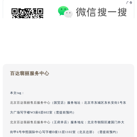
广东省湛江市赤坎区观海北路百达翡丽售后服务中心（需提前预约）
广东省肇庆市端州区信安大道与砚都大道交汇处百达翡丽售后服务中心（需提前预约）
广西壮族自治区百色市右江区中山二路百达翡丽售后服务中心（需提前预约）
广西壮族自治区北海市海城区北京路百达翡丽售后服务中心（需提前预约）
广西壮族自治区崇左市江州区石景林街道友谊大道与丽川路交汇处百达翡丽售后服务中心（需提前预约）
广西壮族自治区防城港市港口区金花茶大道百达翡丽售后服务中心（需提前预约）
广西壮族自治区贵港市港北区港城街道布山大道与仙衣路交叉口百达翡丽售后服务中心（需提前预约）
广西壮族自治区桂林市秀峰区红岭路百达翡丽售后服务中心（需提前预约）
百达翡丽服务中心
广西壮族自治区河池市金城江区金城江街道朝阳路百达翡丽售后服务中心（需提前预约）
广西壮族自治区贺州市八步区城东街道灵峰南路百达翡丽售后服务中心（需提前预约）
广西壮族自治区来宾市兴宾区桂中大道百达翡丽售后服务中心（需提前预约）
本文tag：
广西壮族自治区柳州市城中区中山中路百达翡丽售后服务中心（需提前预约）
北京百达翡丽售后服务中心
（国贸店）服务地址：北京市东城区东长安街1号东
广西壮族自治区钦州市钦南区金海湾东大街百达翡丽售后服务中心（需提前预约）
方广场写字楼W3座6层602室（需提前预约）
广西壮族自治区梧州市万秀区龙湖镇高旺路百达翡丽售后服务中心（需提前预约）
北京百达翡丽售后服务中心
（王府井店）服务地址：北京市朝阳区建国门外大
广西壮族自治区玉林市玉州区金玉路百达翡丽售后服务中心（需提前预约）
街甲6号华熙国际中心写字楼D座11层1102室（北京总部）（需提前预约）
海南省儋州市儋州市那大镇兰洋北路百达翡丽售后服务中心（需提前预约）