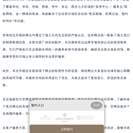
山东省德州市德城区东风中路百达翡丽售后服务中心（需提前预约）
了覆盖华北、华东、华南、西南、华中、东北、西北七大区域的“直营中心 + 服务点”双
山东省东营市东营区济南路百达翡丽售后服务中心（需提前预约）
轨网络。这一网络的形成，有效解决了以往部分地区存在的“售后困难、距离过远、预约
时间长”等问题。
山东省济南市历下区经十路11111号华润中心写字楼（万象城）15层1508室百达翡丽售后服务中心（需提前预约）
山东省济宁市任城区太白楼路百达翡丽售后服务中心（需提前预约）
所有经过升级的网点均通过了瑞士日内瓦总部的严格认证。这些网点统一配备了瑞士进口
山东省莱芜市文化南路8号银座商城名表维修一楼名表维修百达翡丽售后服务中心（需提前预约）
的精密检测仪器、全部为原厂供应的配件，并且拥有经过品牌专项培训认证的资深制表
山东省临沂市兰山区解放路百达翡丽售后服务中心（需提前预约）
师。它们严格执行百达翡丽全球统一的服务标准与质保体系，确保无论表主身处何地，都
山东省日照市东港区烟台路百达翡丽售后服务中心（需提前预约）
能够享受到与瑞士本土相同的专业养护服务。
山东省泰安市泰山区财源街道泰山大街百达翡丽售后服务中心（需提前预约）
此外，本次升级还全面加强了网点的私密性与舒适度。新的网点大多选址在城市核心商圈
山东省威海市环翠区新威海路89号振华商厦一楼名表维修百达翡丽售后服务中心（需提前预约）
的高端写字楼，对服务空间的布局进行了优化，为表主提供了更加安心、舒适的售后体
山东省潍坊市奎文区东风东街百达翡丽售后服务中心（需提前预约）
验。
山东省枣庄市滕州市北辛路与善国路交叉口百达翡丽售后服务中心（需提前预约）
山东省淄博市张店区金晶大道百达翡丽售后服务中心（需提前预约）
百达翡丽官方官网是获取这些售后信息的主要来源。表主们可以通过访问官网，了解到各
上海市黄浦区南京东路299号宏伊国际广场写字楼8层806室百达翡丽售后服务中心（需提前预约）
预约入口
关闭
个售后网点的具体情况，包括网点的分布、服务项目、营业时间等。同时，官网还提供了
上海市徐汇区虹桥路3号港汇中心2座37层3705室百达翡丽售后服务中心（需提前预约）
在线预约服务，方便表主提前安排售后维修事宜。
浙江省杭州市上城区钱江路1366号华润大厦A座5层503-5室百达翡丽售后服务中心（需提前预约）
在客户服务方面，百达翡丽设立了专门的客户服务团队，他们经过专业的培训，能够为表
立即预约
浙江省湖州市吴兴区劳动路百达翡丽售后服务中心（需提前预约）