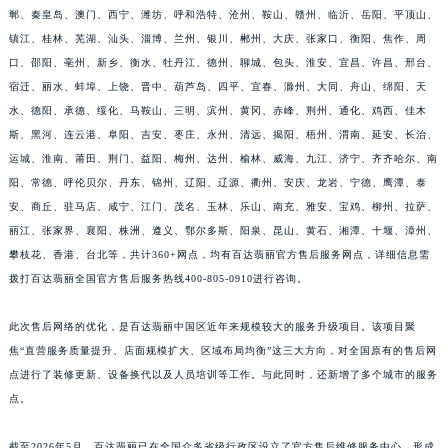
郸、秦皇岛、澳门、西宁、潍坊、呼和浩特、沧州、鞍山、赣州、临沂、岳阳、平顶山、
江苏省泰州市海陵区永定东路399号置地商务中心东塔（华润万象城）17层1706室百达翡丽售后服务中心（需提前预约）
镇江、桂林、芜湖、汕头、淄博、兰州、银川、郴州、大庆、张家口、衡阳、焦作、周
江苏省徐州市鼓楼区淮海东路29号苏宁广场IFC国际金融中心35层3508室百达翡丽售后服务中心（需提前预约）
口、邵阳、亳州、新乡、衡水、牡丹江、德州、聊城、包头、淮安、宜昌、许昌、邢台、
江苏省盐城市盐都区世纪大道5号盐城金融城写字楼1号楼16层1604室百达翡丽售后服务中心（需提前预约）
宿迁、丽水、蚌埠、上饶、晋中、葫芦岛、四平、宜春、滁州、大同、舟山、绵阳、天
江苏省扬州市邗江区国展路29号星耀天地写字楼1号楼18层1803室百达翡丽售后服务中心（需提前预约）
水、德阳、承德、绥化、马鞍山、三明、滨州、黄冈、赤峰、荆州、通化、鸡西、佳木
江苏省镇江市京口区中山东路百达翡丽售后服务中心（需提前预约）
斯、黑河、连云港、阜阳、吉安、枣庄、永州、清远、揭阳、梧州、渭南、延安、长治、
江西省抚州市临川区赣东大道百达翡丽售后服务中心（需提前预约）
运城、淮南、莆田、荆门、益阳、梅州、达州、榆林、威海、九江、济宁、齐齐哈尔、南
阳、常德、呼伦贝尔、丹东、锦州、辽阳、辽源、衢州、安庆、龙岩、宁德、鹰潭、泰
江西省赣州市章贡区文清路百达翡丽售后服务中心（需提前预约）
安、商丘、驻马店、咸宁、江门、茂名、玉林、乐山、南充、雅安、宝鸡、柳州、拉萨、
江西省吉安市吉州区井冈山大道百达翡丽售后服务中心（需提前预约）
丽江、张家界、襄阳、株洲、遵义、鄂尔多斯、阳泉、昆山、黄石、湘潭、十堰、漳州、
江西省景德镇市珠山区珠山中路百达翡丽售后服务中心（需提前预约）
攀枝花、香港、台北等，共计360+网点，均有百达翡丽官方售后服务网点，详细信息需
江西省九江市浔阳区浔阳路百达翡丽售后服务中心（需提前预约）
拨打百达翡丽全国官方售后服务热线400-805-0910进行咨询。
江西省南昌市红谷滩新区红谷中大道998号绿地双子塔（中央广场）A1座办公楼14层1407室百达翡丽售后服务中心（需提前预约）
江西省萍乡市安源区萍安北大道与康庄路交叉口百达翡丽售后服务中心（需提前预约）
此次售后网络的优化，是百达翡丽中国区近年来规模较大的服务升级项目。该项目聚
焦“直营服务质量提升、店面规模扩大、区域布局均衡”这三大方向，对全国原有的售后网
江西省上饶市信州区滨江西路百达翡丽售后服务中心（需提前预约）
点进行了装修更新、设备换代以及人员培训等工作。与此同时，还新增了多个城市的服务
江西省新余市渝水区北湖西路百达翡丽售后服务中心（需提前预约）
点。
江西省宜春市袁州区中山中路百达翡丽售后服务中心（需提前预约）
江西省鹰潭市月湖区胜利东路百达翡丽售后服务中心（需提前预约）
截至2026年5月，百达翡丽已在全国众多省级行政区设立了官方售后维修服务中心，形成