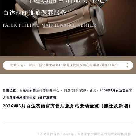
2026年8月百达翡丽售后服务中心最新网点地址：
百达翡丽维修保养服务
北京市朝阳区建国门外大街甲6号华熙国际中心写字楼D座11层1102室（北京总部）（需提前预约）
北京市东城区东长安街1号东方广场写字楼W3座6层602室（需提前预约）
PATEK PHILIPPE MAINTENANCE CENTER
天津市和平区赤峰道136号天津国际金融中心写字楼26层2603室（需提前预约）
上海市徐汇区虹桥路3号港汇中心写字楼2座37层3705室（需提前预约）
上海市黄浦区南京东路299号宏伊国际广场写字楼8层806室（需提前预约）
南京市秦淮区中山南路1号（新街口）南京中心写字楼22层C1-1室（需提前预约）
▲
常州市新北区龙锦路1590号现代传媒中心写字楼5号楼10层1008室（需提前预约）
官网公告>
▼
徐州市鼓楼区淮海东路29号苏宁广场IFC国际金融中心写字楼35层3508室（需提前预约）
扬州市邗江区国展路29号星耀天地写字楼1号楼18层1803室（需提前预约）
盐城市盐都区世纪大道5号盐城金融城写字楼1号楼16层1604室（需提前预约）
当前位置：
百达翡丽售后维修服务中心
>
问题/知识/资讯
>
合肥
> 2026年5月百达翡丽官
方售后服务站变动全览（搬迁及新增）
泰州市海陵区永定东路399号置地商务中心东塔写字楼（华润万象城）17层1706室（需提前预约）
2026年5月百达翡丽官方售后服务站变动全览（搬迁及新增）
宁波市江北区大闸南路500号来福士广场办公楼20层2009室（需提前预约）
杭州市上城区钱江路1366号华润大厦写字楼A座5层503-5室（需提前预约）
金华市金东区东市南街777号金华万达广场写字楼4号楼22层2209室（需提前预约）
绍兴市越城区胜利东路379号世茂天际中心写字楼8层805室（需提前预约）
【百达翡丽保养】2026年，百达翡丽中国区正式完成全国售后服