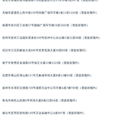
东莞市东城街道鸿福东路1号民盈国贸中心T1写字楼9层907室（需提前预约）
内蒙古自治区巴彦淖尔市临河区新华街百达翡丽售后服务中心（需提前预约）
内蒙古自治区包头市青山区幸福路甲3号王府井百货名表维修百达翡丽售后服务中心（需提前预约）
无锡市梁溪区人民中路139号恒隆广场写字楼1座11层1104室（需提前预约）
内蒙古自治区赤峰市红山区哈达街百达翡丽售后服务中心（需提前预约）
南通市崇川区工农路57号圆融广场写字楼16层1603室（需提前预约）
内蒙古自治区鄂尔多斯市东胜区伊金霍洛街百达翡丽售后服务中心（需提前预约）
内蒙古自治区呼伦贝尔市海拉尔区中央街百达翡丽售后服务中心（需提前预约）
苏州市苏州工业园区星港街199号苏州中心办公楼C座22层08室（需提前预约）
内蒙古自治区通辽市科尔沁区明仁大街百达翡丽售后服务中心（需提前预约）
内蒙古自治区乌海市海勃湾区人民南路百达翡丽售后服务中心（需提前预约）
武汉市江汉区解放大道686号世界贸易大厦38层09室（需提前预约）
内蒙古自治区乌兰察布市集宁区恩和大街百达翡丽售后服务中心（需提前预约）
南宁市青秀区金湖路59号地王大厦12楼1224室（需提前预约）
内蒙古自治区锡林郭勒盟市锡林浩特市光明街与额尔敦路交叉口百达翡丽售后服务中心（需提前预约）
内蒙古自治区兴安盟市乌兰浩特市兴安大街百达翡丽售后服务中心（需提前预约）
合肥市蜀山区潜山路111号万象城华润大厦B座12楼03室（需提前预约）
山西省大同市平城区迎宾街百达翡丽售后服务中心（需提前预约）
山西省晋城市城区黄华街百达翡丽售后服务中心（需提前预约）
泉州市丰泽区宝洲路729号浦西万达中心写字楼A座7楼709室（需提前预约）
山西省晋中市榆次区顺城街百达翡丽售后服务中心（需提前预约）
山西省临汾市尧都区解放路百达翡丽售后服务中心（需提前预约）
青岛市南区山东路6号华润大厦B座22层04室（需提前预约）
山西省吕梁市离石区永宁中路与建设街交叉口百达翡丽售后服务中心（需提前预约）
烟台市芝罘区胜利路139号万达金融中心A座907室（需提前预约）
山西省朔州市朔城区怡西路与鄯阳西街交汇处百达翡丽售后服务中心（需提前预约）