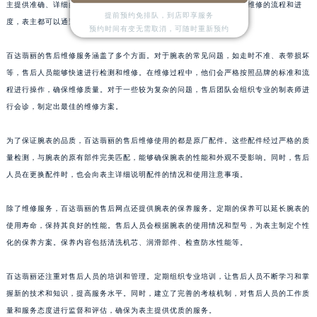
主提供准确、详细的咨询服务。无论是关于腕表的保养知识，还是售后维修的流程和进
浙江省嘉兴市南湖区广益路705号嘉兴世界贸易中心A座13层1304室百达翡丽售后服务中心（需提前预约）
提前预约免排队，到店即享服务
度，表主都可以通过客户服务热线或者官网的在线客服进行咨询。
预约时间有变无需取消，可随时重新预约
浙江省金华市金东区东市南街777号金华万达广场4号楼22楼2209室百达翡丽售后服务中心（需提前预约）
浙江省丽水市莲都区解放街百达翡丽售后服务中心（需提前预约）
百达翡丽的售后维修服务涵盖了多个方面。对于腕表的常见问题，如走时不准、表带损坏
浙江省宁波市江北区大闸南路500号来福士广场办公楼20层2009室百达翡丽售后服务中心（需提前预约）
等，售后人员能够快速进行检测和维修。在维修过程中，他们会严格按照品牌的标准和流
程进行操作，确保维修质量。对于一些较为复杂的问题，售后团队会组织专业的制表师进
浙江省衢州市柯城区上街百达翡丽售后服务中心（需提前预约）
行会诊，制定出最佳的维修方案。
浙江省绍兴市越城区胜利东路379号世茂天际中心写字楼8层805室百达翡丽售后服务中心（需提前预约）
浙江省舟山市定海区解放东路百达翡丽售后服务中心（需提前预约）
为了保证腕表的品质，百达翡丽的售后维修使用的都是原厂配件。这些配件经过严格的质
澳门特别行政区大堂区议事亭前地（新马路）百达翡丽售后服务中心（需提前预约）
量检测，与腕表的原有部件完美匹配，能够确保腕表的性能和外观不受影响。同时，售后
澳门特别行政区风顺堂区南湾大马路百达翡丽售后服务中心（需提前预约）
人员在更换配件时，也会向表主详细说明配件的情况和使用注意事项。
澳门特别行政区花地玛堂区关闸广场百达翡丽售后服务中心（需提前预约）
除了维修服务，百达翡丽的售后网点还提供腕表的保养服务。定期的保养可以延长腕表的
澳门特别行政区花王堂区大三巴商圈百达翡丽售后服务中心（需提前预约）
使用寿命，保持其良好的性能。售后人员会根据腕表的使用情况和型号，为表主制定个性
澳门特别行政区嘉模堂区官也街百达翡丽售后服务中心（需提前预约）
化的保养方案。保养内容包括清洗机芯、润滑部件、检查防水性能等。
澳门省路氹城市金光大道百达翡丽售后服务中心（需提前预约）
澳门特别行政区望德堂区塔石广场百达翡丽售后服务中心（需提前预约）
百达翡丽还注重对售后人员的培训和管理。定期组织专业培训，让售后人员不断学习和掌
福建省福州市鼓楼区五四路128-1号恒力城写字楼15层03室百达翡丽售后服务中心（需提前预约）
握新的技术和知识，提高服务水平。同时，建立了完善的考核机制，对售后人员的工作质
福建省厦门市思明区湖滨东路95号万象城华润大厦B座11层1104室百达翡丽售后服务中心（需提前预约）
量和服务态度进行监督和评估，确保为表主提供优质的服务。