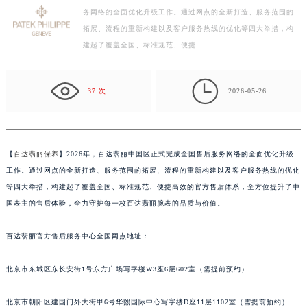
嘉兴市南湖区广益路705号嘉兴世界贸易中心写字楼A座13层1304室（需提前预约）
务网络的全面优化升级工作。通过网点的全新打造、服务范围的
拓展、流程的重新构建以及客户服务热线的优化等四大举措，构
南昌市红谷滩新区红谷中大道998号绿地双子塔（中央广场）A1座办公楼14层07室（需提前预约）
建起了覆盖全国、标准规范、便捷…
济南市历下区经十路11111号华润中心写字楼（万象城）15层1508室（需提前预约）
广州市天河区天河路230号万菱汇国际中心写字楼A塔7层704室（需提前预约）

广州市越秀区环市东路371-375号世界贸易中心大厦南塔写字楼15层07室（需提前预约）
37 次
2026-05-26
深圳市罗湖区深南东路5001号华润大厦写字楼17层1701室（需提前预约）
惠州市惠城区江北文昌一路7号华贸大厦写字楼1座30层05室（需提前预约）
厦门市思明区湖滨东路95号华润大厦写字楼B座11层1104室（需提前预约）
【
百达翡丽保养
】2026年，百达翡丽中国区正式完成全国售后服务网络的全面优化升级
福州市鼓楼区五四路128-1号恒力城写字楼15层03室（需提前预约）
工作。通过网点的全新打造、服务范围的拓展、流程的重新构建以及客户服务热线的优化
成都市锦江区人民东路6号SAC东原中心写字楼24层2406B室（需提前预约）
等四大举措，构建起了覆盖全国、标准规范、便捷高效的官方售后体系，全方位提升了中
国表主的售后体验，全力守护每一枚百达翡丽腕表的品质与价值。
重庆市江北区观音桥步行街2号融恒时代广场写字楼9层902室（需提前预约）
长沙市芙蓉区定王台街道建湘路393号世茂环球金融中心写字楼（芙蓉广场）10层13室（需提前预约）
百达翡丽官方售后服务中心全国网点地址：
郑州市二七区铭功路10号华润大厦写字楼29层2905室（需提前预约）
太原市迎泽区解放路15号亨得利名表服务中心（品牌授权店）3层整层（需提前预约）
北京市东城区东长安街1号东方广场写字楼W3座6层602室（需提前预约）
沈阳市沈河区中街路137号亨得利名表服务中心（品牌授权店）1层整层（需提前预约）
沈阳市沈河区中街路83号亨得利名表服务中心（品牌授权店）1层整层（需提前预约）
北京市朝阳区建国门外大街甲6号华熙国际中心写字楼D座11层1102室（需提前预约）