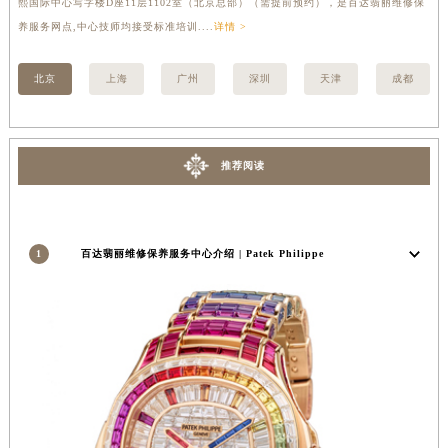
熙国际中心写字楼D座11层1102室（北京总部）（需提前预约），是百达翡丽维修保
宏
甘肃省金昌市金川区北京路百达翡丽售后服务中心（需提前预约）
养服务网点,中心技师均接受标准培训....
详情 >
技师
甘肃省酒泉市肃州区西大街百达翡丽售后服务中心（需提前预约）
甘肃省临夏市城南街道团结路百达翡丽售后服务中心（需提前预约）
北京
上海
广州
深圳
天津
成都
甘肃省陇南市武都区人民路百达翡丽售后服务中心（需提前预约）
甘肃省平凉市崆峒区西大街百达翡丽售后服务中心（需提前预约）
甘肃省庆阳市西峰区南大街百达翡丽售后服务中心（需提前预约）
推荐阅读
甘肃省天水市秦州区民主路百达翡丽售后服务中心（需提前预约）
甘肃省武威市凉州区迎宾路百达翡丽售后服务中心（需提前预约）
甘肃省张掖市甘州区民乐北路百达翡丽售后服务中心（需提前预约）
1
百达翡丽维修保养服务中心介绍 | Patek Philippe
宁夏回族自治区固原市原州区文化街百达翡丽售后服务中心（需提前预约）
宁夏回族自治区石嘴山市大武口区贺兰山路百达翡丽售后服务中心（需提前预约）
宁夏回族自治区吴忠市利通区开元大道百达翡丽售后服务中心（需提前预约）
宁夏回族自治区银川市兴庆区新华东路97号新百中心C馆一层C1-18号商铺百达翡丽售后服务中心（需提前预约）
宁夏回族自治区中卫市沙坡头区鼓楼东街百达翡丽售后服务中心（需提前预约）
青海省果洛藏族自治州玛沁县团结路百达翡丽售后服务中心（需提前预约）
青海省海北藏族自治州海晏县将军路百达翡丽售后服务中心（需提前预约）