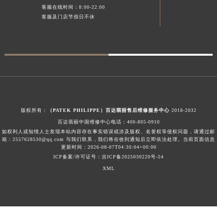
客服在线时间：8:00-22:00
四川省泸州市江阳区治平路百达翡丽售后服务中心（需提前预约）
客服及门店节假日不休
四川省眉山市东坡区三苏路百达翡丽售后服务中心（需提前预约）
四川省绵阳市涪城区翠花街百达翡丽售后服务中心（需提前预约）
四川省南充市高坪区江东大道百达翡丽售后服务中心（需提前预约）
四川省内江市东兴区汉安大道百达翡丽售后服务中心（需提前预约）
四川省攀枝花市东区三线大道北段百达翡丽售后服务中心（需提前预约）
四川省遂宁市船山区香林南路百达翡丽售后服务中心（需提前预约）
四川省雅安市雨城区熊猫大道百达翡丽售后服务中心（需提前预约）
版权所有：
（PATEK PHILIPPE）百达翡丽售后维修服务中心
2018-2032
四川省宜宾市翠屏区长翠路百达翡丽售后服务中心（需提前预约）
百达翡丽中国维修中心电话：
400-805-0910
四川省资阳市雁江区滨江大道一段与和平南路百达翡丽售后服务中心（需提前预约）
如权利人或知情人士发现本站内容存在事实错误或涉及版权、名誉权等侵权问题，请通过邮
箱：2557628530@qq.com 与我们联系，我们将在收到通知后立即依法处理。当前页面信息
四川省自贡市自流井区华商北路百达翡丽售后服务中心（需提前预约）
更新时间：2026-08-07T04:30:04+00:00
ICP备案/许可证号：吉ICP备2025030220号-54
西藏自治区阿里地区噶尔县北京西路百达翡丽售后服务中心（需提前预约）
XML
西藏自治区昌都市卡若区昌都西路百达翡丽售后服务中心（需提前预约）
西藏自治区拉萨市城关区北京中路百达翡丽售后服务中心（需提前预约）
西藏自治区林芝市巴宜区广东路百达翡丽售后服务中心（需提前预约）
西藏自治区那曲市色尼区浙江西路百达翡丽售后服务中心（需提前预约）