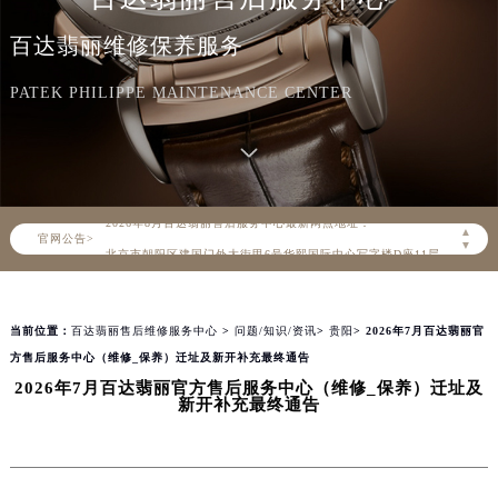
百达翡丽维修保养服务
PATEK PHILIPPE MAINTENANCE CENTER
2026年8月百达翡丽中国区售后服务网络优化升级公告
2026年8月百达翡丽全国官方售后客户服务热线：400-805-0910
百达翡丽官方全国统一服务热线400-805-0910，服务覆盖中国大陆、香港、澳门、台湾全部区域（非大陆需加拨“+86”）
2026年8月百达翡丽售后服务中心最新网点地址：
▲
官网公告>
北京市朝阳区建国门外大街甲6号华熙国际中心写字楼D座11层1102室（北京总部）（需提前预约）
▼
北京市东城区东长安街1号东方广场写字楼W3座6层602室（需提前预约）
天津市和平区赤峰道136号天津国际金融中心写字楼26层2603室（需提前预约）
当前位置：
百达翡丽售后维修服务中心
>
问题/知识/资讯
>
贵阳
> 2026年7月百达翡丽官
上海市徐汇区虹桥路3号港汇中心写字楼2座37层3705室（需提前预约）
方售后服务中心（维修_保养）迁址及新开补充最终通告
上海市黄浦区南京东路299号宏伊国际广场写字楼8层806室（需提前预约）
2026年7月百达翡丽官方售后服务中心（维修_保养）迁址及
南京市秦淮区中山南路1号（新街口）南京中心写字楼22层C1-1室（需提前预约）
新开补充最终通告
常州市新北区龙锦路1590号现代传媒中心写字楼5号楼10层1008室（需提前预约）
徐州市鼓楼区淮海东路29号苏宁广场IFC国际金融中心写字楼35层3508室（需提前预约）
扬州市邗江区国展路29号星耀天地写字楼1号楼18层1803室（需提前预约）