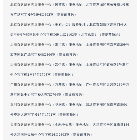
北京百达翡丽售后服务中心
（国贸店）服务地址：北京市东城区东长安街1号东
香港特别行政区铜锣湾区湾仔区轩尼诗道百达翡丽售后服务中心（需提前预约）
河南省安阳市文峰区解放大道百达翡丽售后服务中心（需提前预约）
方广场写字楼W3座6层602室（需提前预约）
河南省鹤壁市淇滨区九州路百达翡丽售后服务中心（需提前预约）
北京百达翡丽售后服务中心
（王府井店）服务地址：北京市朝阳区建国门外大
河南省济源市沁园街道济水大道百达翡丽售后服务中心（需提前预约）
街甲6号华熙国际中心写字楼D座11层1102室（北京总部）（需提前预约）
河南省焦作市解放区解放路百达翡丽售后服务中心（需提前预约）
上海百达翡丽售后服务中心
（港汇店）服务地址：上海市黄浦区南京东路299号
河南省开封市鼓楼区中山路百达翡丽售后服务中心（需提前预约）
宏伊国际广场写字楼8层806室（需提前预约）
河南省洛阳市西工区中州中路与解放路交叉口百达翡丽售后服务中心（需提前预约）
上海百达翡丽售后服务中心
（宏伊店）服务地址：上海市徐汇区虹桥路3号港汇
河南省漯河市源汇区交通路百达翡丽售后服务中心（需提前预约）
中心写字楼2座37层3705室（需提前预约）
河南省南阳市宛城区范蠡东路与南都路交叉口百达翡丽售后服务中心（需提前预约）
河南省平顶山市卫东区建设路百达翡丽售后服务中心（需提前预约）
广州百达翡丽售后服务中心
（万菱店）服务地址：广州市天河区天河路230号万
河南省濮阳市大华龙区开州路绿城路交叉口百达翡丽售后服务中心（需提前预约）
菱汇国际中心写字楼A塔7层704室（需提前预约）
河南省三门峡市湖滨区和平路百达翡丽售后服务中心（需提前预约）
深圳百达翡丽售后服务中心
（华润店）服务地址：深圳市罗湖区深南东路5001
河南省商丘市梁园区神火大道百达翡丽售后服务中心（需提前预约）
号华润大厦写字楼17层1701室（需提前预约）
河南省新乡市红旗区人民路百达翡丽售后服务中心（需提前预约）
天津百达翡丽售后服务中心
（金融中心店）服务地址：天津市和平区赤峰道136
河南省信阳市浉河区东方红大道百达翡丽售后服务中心（需提前预约）
号天津国际金融中心写字楼26层2603室（需提前预约）
河南省许昌市魏都区建安大道与八龙路交叉口百达翡丽售后服务中心（需提前预约）