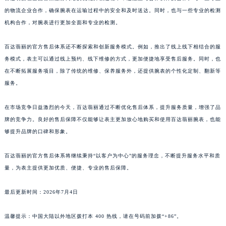
广东省汕头市龙湖区长平路百达翡丽售后服务中心（需提前预约）
的物流企业合作，确保腕表在运输过程中的安全和及时送达。同时，也与一些专业的检测
机构合作，对腕表进行更加全面和专业的检测。
广东省汕尾市城区香洲街道园林社区翠园街百达翡丽售后服务中心（需提前预约）
广东省韶关市武江区芙蓉新区与老城中心交汇处百达翡丽售后服务中心（需提前预约）
百达翡丽的官方售后体系还不断探索和创新服务模式。例如，推出了线上线下相结合的服
广东省深圳市罗湖区深南东路5001号华润大厦17层1701室百达翡丽售后服务中心（需提前预约）
务模式，表主可以通过线上预约、线下维修的方式，更加便捷地享受售后服务。同时，也
广东省阳江市江城区东风一路百达翡丽售后服务中心（需提前预约）
在不断拓展服务项目，除了传统的维修、保养服务外，还提供腕表的个性化定制、翻新等
广东省云浮市云城区金山路百达翡丽售后服务中心（需提前预约）
服务。
广东省湛江市赤坎区观海北路百达翡丽售后服务中心（需提前预约）
在市场竞争日益激烈的今天，百达翡丽通过不断优化售后体系，提升服务质量，增强了品
广东省肇庆市端州区信安大道与砚都大道交汇处百达翡丽售后服务中心（需提前预约）
牌的竞争力。良好的售后保障不仅能够让表主更加放心地购买和使用百达翡丽腕表，也能
广西壮族自治区百色市右江区中山二路百达翡丽售后服务中心（需提前预约）
够提升品牌的口碑和形象。
广西壮族自治区北海市海城区北京路百达翡丽售后服务中心（需提前预约）
广西壮族自治区崇左市江州区石景林街道友谊大道与丽川路交汇处百达翡丽售后服务中心（需提前预约）
百达翡丽的官方售后体系将继续秉持“以客户为中心”的服务理念，不断提升服务水平和质
广西壮族自治区防城港市港口区金花茶大道百达翡丽售后服务中心（需提前预约）
量，为表主提供更加优质、便捷、专业的售后保障。
广西壮族自治区贵港市港北区港城街道布山大道与仙衣路交叉口百达翡丽售后服务中心（需提前预约）
最后更新时间：2026年7月4日
广西壮族自治区桂林市秀峰区红岭路百达翡丽售后服务中心（需提前预约）
广西壮族自治区河池市金城江区金城江街道朝阳路百达翡丽售后服务中心（需提前预约）
温馨提示：中国大陆以外地区拨打本 400 热线，请在号码前加拨“+86”。
广西壮族自治区贺州市八步区城东街道灵峰南路百达翡丽售后服务中心（需提前预约）