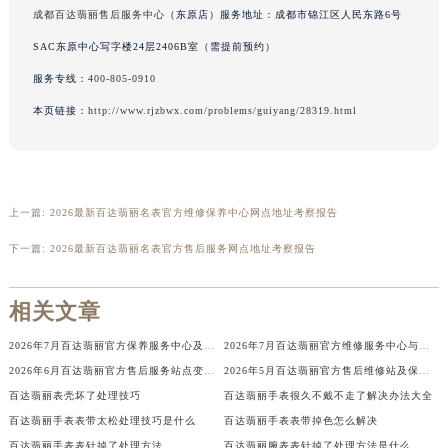
成都百达翡丽售后服务中心
（东原店）服务地址：成都市锦江区人民东路6号
河南省郑州市二七区民主路10号华润大厦29层2905室百达翡丽售后服务中心（需提前预约）
河南省周口市川汇区七一路百达翡丽售后服务中心（需提前预约）
SAC东原中心写字楼24层2406B室（需提前预约）
河南省驻马店市驿城区乐山大道与置地大道交叉口百达翡丽售后服务中心（需提前预约）
服务专线：
400-805-0910
湖北省鄂州市鄂城区文星大道百达翡丽售后服务中心（需提前预约）
本页链接：
http://www.rjzbwx.com/problems/guiyang/28319.html
湖北省黄冈市黄州区赤壁大道百达翡丽售后服务中心（需提前预约）
湖北省黄石市黄石港区武汉路百达翡丽售后服务中心（需提前预约）
湖北省荆门市东宝中天街步行街百达翡丽售后服务中心（需提前预约）
上一篇:
2026最新百达翡丽名表官方维修保养中心网点地址考察报告
湖北省荆州市荆州区荆中路百达翡丽售后服务中心（需提前预约）
湖北省十堰市茅箭区人民北路百达翡丽售后服务中心（需提前预约）
下一篇:
2026最新百达翡丽名表官方售后服务网点地址考察报告
湖北省随州市曾都区青年路百达翡丽售后服务中心（需提前预约）
湖北省咸宁市咸安区长安大道百达翡丽售后服务中心（需提前预约）
相关文章
湖北省襄阳市樊城区长虹路与人民路交叉口百达翡丽售后服务中心（需提前预约）
2026年7月百达翡丽官方保养服务中心及维修点迁移新设补充公告原文对外公开
2026年7月百达翡丽官方维修服务中心与保养中心同步调整补充版（迁址+新开）
湖北省孝感市孝南区复兴大道百达翡丽售后服务中心（需提前预约）
2026年6月百达翡丽官方售后服务站点变更与新增补充明细
2026年5月百达翡丽官方售后维修站及保养站迁址新开补充速查文本内容
湖北省宜昌市西陵区夷陵大道与港窑路百达翡丽售后服务中心（需提前预约）
百达翡丽表壳坏了处理技巧
百达翡丽手表很久不戴不走了解决办法大全
湖南省常德市武陵区人民路百达翡丽售后服务中心（需提前预约）
百达翡丽手表表带太松处理技巧是什么
百达翡丽手表表带掉色怎么解决
湖南省郴州市北湖区国庆北路百达翡丽售后服务中心（需提前预约）
百达翡丽手表表针掉了处理方法
百达翡丽腕表表针掉了处理方法是什么