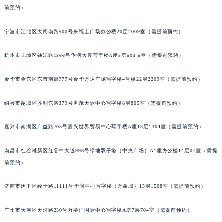
前预约）
南宁市青秀区金湖路59号地王大厦12楼1224室（需提前预约）
合肥市蜀山区潜山路111号万象城华润大厦B座12楼03室（需提前预约）
宁波市江北区大闸南路500号来福士广场办公楼20层2009室（需提前预约）
泉州市丰泽区宝洲路729号浦西万达中心写字楼A座7楼709室（需提前预约）
青岛市南区山东路6号华润大厦B座22层04室（需提前预约）
杭州市上城区钱江路1366号华润大厦写字楼A座5层503-5室（需提前预约）
烟台市芝罘区胜利路139号万达金融中心A座907室（需提前预约）
长春市朝阳区西安大路727号中银大厦A座(旺进大厦)18层09室（需提前预约）
金华市金东区东市南街777号金华万达广场写字楼4号楼22层2209室（需提前预约）
贵阳市南明区都司高架桥路33号亨特国际金融中心14楼14D（需提前预约）
绍兴市越城区胜利东路379号世茂天际中心写字楼8层805室（需提前预约）
昆明市盘龙区北京路928号同德昆明广场写字楼10层06室（需提前预约）
石家庄市长安区中山东路39号勒泰中心写字楼B座13层07室（需提前预约）
嘉兴市南湖区广益路705号嘉兴世界贸易中心写字楼A座13层1304室（需提前预约）
西安市碑林区南关正街88号华侨城长安国际中心E座6楼10室（需提前预约）
海口市龙华区金贸东路5号海口华润大厦B座17层1707室（需提前预约）
南昌市红谷滩新区红谷中大道998号绿地双子塔（中央广场）A1座办公楼14层07室（需提
唐山市路南区新华东道100号万达广场写字楼A座10层1002室（需提前预约）
前预约）
台州市椒江区东海大道1800号腾达中心东1幢20楼2002室（需提前预约）
济南市历下区经十路11111号华润中心写字楼（万象城）15层1508室（需提前预约）
内蒙古自治区呼和浩特市玉泉区大学西街70号华润万象城写字楼（鄂尔多斯大厦）23层2326室（需提前预约）
甘肃省兰州市七里河区西津西路16号兰州中心写字楼21层2102室（需提前预约）
广州市天河区天河路230号万菱汇国际中心写字楼A塔7层704室（需提前预约）
重庆市解放碑渝中区民权路28号英利国际金融中心写字楼20层01室（需提前预约）