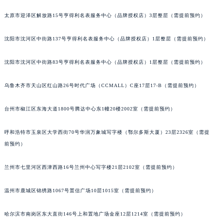
吉林省四平市铁东区紫气大路与南九经街交汇处百达翡丽售后服务中心（需提前预约）
太原市迎泽区解放路15号亨得利名表服务中心（品牌授权店）3层整层（需提前预约）
吉林省松原市宁江区五环大街百达翡丽售后服务中心（需提前预约）
吉林省通化市东昌区环通乡江南大街百达翡丽售后服务中心（需提前预约）
沈阳市沈河区中街路137号亨得利名表服务中心（品牌授权店）1层整层（需提前预约）
吉林省延边市延吉市解放路百达翡丽售后服务中心（需提前预约）
沈阳市沈河区中街路83号亨得利名表服务中心（品牌授权店）1层整层（需提前预约）
辽宁省鞍山市铁东区站前街百达翡丽售后服务中心（需提前预约）
辽宁省本溪市平山区胜利路百达翡丽售后服务中心（需提前预约）
乌鲁木齐市天山区红山路26号时代广场（CCMALL）C座17层17-B（需提前预约）
辽宁省朝阳市双塔区新华路百达翡丽售后服务中心（需提前预约）
辽宁省丹东市振兴区七经街百达翡丽售后服务中心（需提前预约）
台州市椒江区东海大道1800号腾达中心东1幢20楼2002室（需提前预约）
辽宁省抚顺市新抚区东一路百达翡丽售后服务中心（需提前预约）
辽宁省阜新市海州区解放大街百达翡丽售后服务中心（需提前预约）
呼和浩特市玉泉区大学西街70号华润万象城写字楼（鄂尔多斯大厦）23层2326室（需提
前预约）
辽宁省葫芦岛市连山区中央路百达翡丽售后服务中心（需提前预约）
辽宁省锦州市古塔区中央大街百达翡丽售后服务中心（需提前预约）
兰州市七里河区西津西路16号兰州中心写字楼21层2102室（需提前预约）
辽宁省辽阳市白塔区新运大街百达翡丽售后服务中心（需提前预约）
辽宁省盘锦市兴隆台区石油大街百达翡丽售后服务中心（需提前预约）
温州市鹿城区锦绣路1067号置信广场10层1015室（需提前预约）
辽宁省铁岭市银州区南马路百达翡丽售后服务中心（需提前预约）
辽宁省营口市站前区市府路与渤海大街交叉口百达翡丽售后服务中心（需提前预约）
哈尔滨市南岗区东大直街146号上和置地广场金座12层1214室（需提前预约）