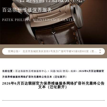
百达翡丽维修保养服务
2026年8月百达翡丽中国区售后服务网络优化升级公告
2026年8月百达翡丽全国官方售后客户服务热线：400-805-0910
PATEK PHILIPPE MAINTENANCE CENTER
百达翡丽官方全国统一服务热线400-805-0910，服务覆盖中国大陆、香港、澳门、台湾全部区域（非大陆需加拨“+86”）
2026年8月百达翡丽售后服务中心最新网点地址：
北京市朝阳区建国门外大街甲6号华熙国际中心写字楼D座11层1102室（北京总部）（需提前预约）
北京市东城区东长安街1号东方广场写字楼W3座6层602室（需提前预约）
▲
官网公告>
天津市和平区赤峰道136号天津国际金融中心写字楼26层2603室（需提前预约）
▼
上海市徐汇区虹桥路3号港汇中心写字楼2座37层3705室（需提前预约）
上海市黄浦区南京东路299号宏伊国际广场写字楼8层806室（需提前预约）
当前位置：
百达翡丽售后维修服务中心
>
问题/知识/资讯
>
桂林
> 2026年6月百达翡丽官
南京市秦淮区中山南路1号（新街口）南京中心写字楼22层C1-1室（需提前预约）
方保养维修服务网络扩容补充最终公告文本（迁址新开）
常州市新北区龙锦路1590号现代传媒中心写字楼5号楼10层1008室（需提前预约）
2026年6月百达翡丽官方保养维修服务网络扩容补充最终公告
徐州市鼓楼区淮海东路29号苏宁广场IFC国际金融中心写字楼35层3508室（需提前预约）
文本（迁址新开）
扬州市邗江区国展路29号星耀天地写字楼1号楼18层1803室（需提前预约）
盐城市盐都区世纪大道5号盐城金融城写字楼1号楼16层1604室（需提前预约）
泰州市海陵区永定东路399号置地商务中心东塔写字楼（华润万象城）17层1706室（需提前预约）