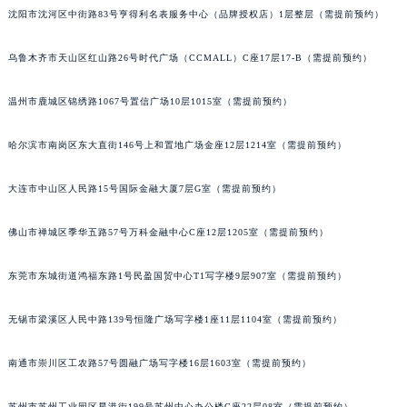
沈阳市沈河区中街路83号亨得利名表服务中心（品牌授权店）1层整层（需提前预约）
北京市朝阳区建国门外大街甲6号华熙国际中心D座11层1102室百达翡丽售后服务中心（北京总部）（需提前预约）
北京市东城区东长安街1号王府井东方广场W3座6层602室百达翡丽售后服务中心（需提前预约）
乌鲁木齐市天山区红山路26号时代广场（CCMALL）C座17层17-B（需提前预约）
河北省保定市竞秀区朝阳北大街北国先天下百达翡丽售后服务中心（需提前预约）
内蒙古自治区阿拉善盟市左旗土尔扈特大街百达翡丽售后服务中心（需提前预约）
温州市鹿城区锦绣路1067号置信广场10层1015室（需提前预约）
内蒙古自治区巴彦淖尔市临河区新华街百达翡丽售后服务中心（需提前预约）
哈尔滨市南岗区东大直街146号上和置地广场金座12层1214室（需提前预约）
内蒙古自治区包头市青山区幸福路甲3号王府井百货名表维修百达翡丽售后服务中心（需提前预约）
内蒙古自治区赤峰市红山区哈达街百达翡丽售后服务中心（需提前预约）
大连市中山区人民路15号国际金融大厦7层G室（需提前预约）
内蒙古自治区鄂尔多斯市东胜区伊金霍洛街百达翡丽售后服务中心（需提前预约）
内蒙古自治区呼伦贝尔市海拉尔区中央街百达翡丽售后服务中心（需提前预约）
佛山市禅城区季华五路57号万科金融中心C座12层1205室（需提前预约）
内蒙古自治区通辽市科尔沁区明仁大街百达翡丽售后服务中心（需提前预约）
内蒙古自治区乌海市海勃湾区人民南路百达翡丽售后服务中心（需提前预约）
东莞市东城街道鸿福东路1号民盈国贸中心T1写字楼9层907室（需提前预约）
内蒙古自治区乌兰察布市集宁区恩和大街百达翡丽售后服务中心（需提前预约）
无锡市梁溪区人民中路139号恒隆广场写字楼1座11层1104室（需提前预约）
内蒙古自治区锡林郭勒盟市锡林浩特市光明街与额尔敦路交叉口百达翡丽售后服务中心（需提前预约）
内蒙古自治区兴安盟市乌兰浩特市兴安大街百达翡丽售后服务中心（需提前预约）
南通市崇川区工农路57号圆融广场写字楼16层1603室（需提前预约）
山西省大同市平城区迎宾街百达翡丽售后服务中心（需提前预约）
山西省晋城市城区黄华街百达翡丽售后服务中心（需提前预约）
苏州市苏州工业园区星港街199号苏州中心办公楼C座22层08室（需提前预约）