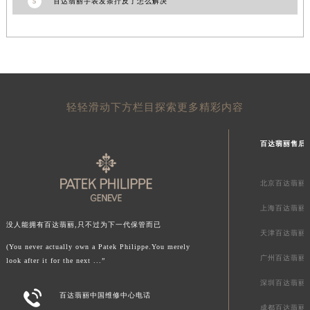
5
百达翡丽手表发条拧反了怎么解决
青海省海西蒙古族藏族自治州德令哈市柴达木路百达翡丽售后服务中心（需提前预约）
青海省黄南藏族自治州同仁市德合隆路百达翡丽售后服务中心（需提前预约）
青海省西宁市城西区海湖新区西关大道百达翡丽售后服务中心（需提前预约）
青海省玉树藏族自治州结古镇胜利路百达翡丽售后服务中心（需提前预约）
陕西省安康市汉滨区金州路百达翡丽售后服务中心（需提前预约）
轻轻滑动下方栏目探索更多精彩内容
陕西省宝鸡市渭滨区经二路百达翡丽售后服务中心（需提前预约）
陕西省汉中市汉台区北大街百达翡丽售后服务中心（需提前预约）
百达翡丽售后
陕西省商洛市商州区州城街百达翡丽售后服务中心（需提前预约）
陕西省铜川市王益区红旗街百达翡丽售后服务中心（需提前预约）
北京百达翡丽
陕西省渭南市临渭区东风大街百达翡丽售后服务中心（需提前预约）
上海百达翡丽
陕西省咸阳市秦都区沣西新城统一西路与白马河路交汇处百达翡丽售后服务中心（需提前预约）
没人能拥有百达翡丽,只不过为下一代保管而已
陕西省延安市宝塔区中心街百达翡丽售后服务中心（需提前预约）
天津百达翡丽
(You never actually own a Patek Philippe.You merely
陕西省榆林市榆阳区长兴路百达翡丽售后服务中心（需提前预约）
广州百达翡丽
look after it for the next ...”
新疆维吾尔自治区阿克苏市东大街百达翡丽售后服务中心（需提前预约）
深圳百达翡丽
新疆维吾尔自治区阿拉尔市胜利大道百达翡丽售后服务中心（需提前预约）

百达翡丽中国维修中心电话
新疆维吾尔自治区阿拉山口市友好路百达翡丽售后服务中心（需提前预约）
成都百达翡丽