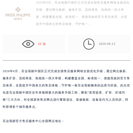
2026年6月，百达翡丽中国区正式完成全国售后服务网络全面优化
宁波市江北区大闸南路500号来福士广场办公楼20层2009室（需提前预约）
升级，通过网点焕新、服务扩容、流程再造、热线统一四大举
杭州市上城区钱江路1366号华润大厦写字楼A座5层503-5室（需提前预约）
措，构建覆盖全国、标准统一、便捷高效的官方售后体系，全面
金华市金东区东市南街777号金华万达广场写字楼4号楼22层2209室（需提前预约）
提升中国表主的售后体验，守护每一…
绍兴市越城区胜利东路379号世茂天际中心写字楼8层805室（需提前预约）

嘉兴市南湖区广益路705号嘉兴世界贸易中心写字楼A座13层1304室（需提前预约）
22 次
2026-06-12
南昌市红谷滩新区红谷中大道998号绿地双子塔（中央广场）A1座办公楼14层07室（需提前预约）
济南市历下区经十路11111号华润中心写字楼（万象城）15层1508室（需提前预约）
广州市天河区天河路230号万菱汇国际中心写字楼A塔7层704室（需提前预约）
2026年6月，百达翡丽中国区正式完成全国售后服务网络全面优化升级，通过网点焕新、
广州市越秀区环市东路371-375号世界贸易中心大厦南塔写字楼15层07室（需提前预约）
服务扩容、流程再造、热线统一四大举措，构建覆盖全国、标准统一、便捷高效的官方售
深圳市罗湖区深南东路5001号华润大厦写字楼17层1701室（需提前预约）
后体系，全面提升中国表主的售后体验，守护每一枚百达翡丽腕表的品质与价值。此次优
惠州市惠城区江北文昌一路7号华贸大厦写字楼1座30层05室（需提前预约）
化是百达翡丽中国区近年来规模最大的服务升级工程，聚焦“直营提质、扩容、区域均
厦门市思明区湖滨东路95号华润大厦写字楼B座11层1104室（需提前预约）
衡”三大方向，对全国原有售后网点进行重新选址、装修焕新、设备迭代与人员培训，同
福州市鼓楼区五四路128-1号恒力城写字楼15层03室（需提前预约）
时新增多个城市服务点。
成都市锦江区人民东路6号SAC东原中心写字楼24层2406B室（需提前预约）
百达翡丽官方售后服务中心全国网点地址：
重庆市江北区观音桥步行街2号融恒时代广场写字楼9层902室（需提前预约）
长沙市芙蓉区定王台街道建湘路393号世茂环球金融中心写字楼（芙蓉广场）10层13室（需提前预约）