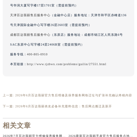
号华润大厦写字楼17层1701室（需提前预约）
广东省韶关市武江区芙蓉新区与老城中心交汇处百达翡丽售后服务中心（需提前预约）
天津百达翡丽售后服务中心
（金融中心店）服务地址：天津市和平区赤峰道136
广东省深圳市罗湖区深南东路5001号华润大厦17层1701室百达翡丽售后服务中心（需提前预约）
广东省阳江市江城区东风一路百达翡丽售后服务中心（需提前预约）
号天津国际金融中心写字楼26层2603室（需提前预约）
广东省云浮市云城区金山路百达翡丽售后服务中心（需提前预约）
成都百达翡丽售后服务中心
（东原店）服务地址：成都市锦江区人民东路6号
广东省湛江市赤坎区观海北路百达翡丽售后服务中心（需提前预约）
SAC东原中心写字楼24层2406B室（需提前预约）
广东省肇庆市端州区信安大道与砚都大道交汇处百达翡丽售后服务中心（需提前预约）
服务专线：
400-805-0910
广西壮族自治区百色市右江区中山二路百达翡丽售后服务中心（需提前预约）
本页链接：
http://www.rjzbwx.com/problems/guilin/27551.html
广西壮族自治区北海市海城区北京路百达翡丽售后服务中心（需提前预约）
广西壮族自治区崇左市江州区石景林街道友谊大道与丽川路交汇处百达翡丽售后服务中心（需提前预约）
广西壮族自治区防城港市港口区金花茶大道百达翡丽售后服务中心（需提前预约）
广西壮族自治区贵港市港北区港城街道布山大道与仙衣路交叉口百达翡丽售后服务中心（需提前预约）
上一篇:
2026年6月百达翡丽官方售后维修及保养服务网络迁址与扩张补充确认终稿内容
广西壮族自治区桂林市秀峰区红岭路百达翡丽售后服务中心（需提前预约）
下一篇:
2026年6月百达翡丽表友必备补充最终信息：售后网点搬迁及新开
广西壮族自治区河池市金城江区金城江街道朝阳路百达翡丽售后服务中心（需提前预约）
广西壮族自治区贺州市八步区城东街道灵峰南路百达翡丽售后服务中心（需提前预约）
相关文章
广西壮族自治区来宾市兴宾区桂中大道百达翡丽售后服务中心（需提前预约）
广西壮族自治区柳州市城中区中山中路百达翡丽售后服务中心（需提前预约）
2026年7月百达翡丽官方维修保养服务网络更新补充版（含搬迁及新设）
2026最新百达翡丽手表官方售后服务点地址调研报告