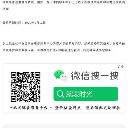
细的维修进度查询功能。例如，在天津的服务中心已上线了在线预约系统和实时进度查询
上海市黄浦区南京东路299号宏伊国际广场写字楼8层806室百达翡丽售后服务中心（需提前预约）
功能。
上海市徐汇区虹桥路3号港汇中心2座37层3705室百达翡丽售后服务中心（需提前预约）
浙江省杭州市上城区钱江路1366号华润大厦A座5层503-5室百达翡丽售后服务中心（需提前预约）
最后更新时间：2026年6月12日
浙江省湖州市吴兴区劳动路百达翡丽售后服务中心（需提前预约）
浙江省嘉兴市南湖区广益路705号嘉兴世界贸易中心A座13层1304室百达翡丽售后服务中心（需提前预约）
以上就是
桂林百达翡丽维修服务中心
为您分享的精彩内容。如果您还有其他关于百达翡丽
浙江省金华市金东区东市南街777号金华万达广场4号楼22楼2209室百达翡丽售后服务中心（需提前预约）
手表维护和保养的问题，可以拨打页面400电话进行咨询，我们将竭诚为您服务。
浙江省丽水市莲都区解放街百达翡丽售后服务中心（需提前预约）
浙江省宁波市江北区大闸南路500号来福士广场办公楼20层2009室百达翡丽售后服务中心（需提前预约）
浙江省衢州市柯城区上街百达翡丽售后服务中心（需提前预约）
浙江省绍兴市越城区胜利东路379号世茂天际中心写字楼8层805室百达翡丽售后服务中心（需提前预约）
浙江省舟山市定海区解放东路百达翡丽售后服务中心（需提前预约）
澳门特别行政区大堂区议事亭前地（新马路）百达翡丽售后服务中心（需提前预约）
澳门特别行政区风顺堂区南湾大马路百达翡丽售后服务中心（需提前预约）
澳门特别行政区花地玛堂区关闸广场百达翡丽售后服务中心（需提前预约）
澳门特别行政区花王堂区大三巴商圈百达翡丽售后服务中心（需提前预约）
澳门特别行政区嘉模堂区官也街百达翡丽售后服务中心（需提前预约）