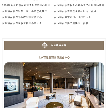
2026最新百达翡丽官方售后保养中心地址调研报告
百达翡丽手表很久不戴不走了处理技巧集锦
广西壮族自治区钦州市钦南区金海湾东大街百达翡丽售后服务中心（需提前预约）
百达翡丽腕表发条一直上不紧怎么处理
百达翡丽手表表盘生锈处理办法盘点
广西壮族自治区梧州市万秀区龙湖镇高旺路百达翡丽售后服务中心（需提前预约）
百达翡丽腕表外观有划痕应该咋办
百达翡丽表带过短处理技巧大全
广西壮族自治区玉林市玉州区金玉路百达翡丽售后服务中心（需提前预约）
百达翡丽手表生锈了解决办法大全
百达翡丽走快了解决方法推荐
海南省儋州市儋州市那大镇兰洋北路百达翡丽售后服务中心（需提前预约）
海南省东方市八所镇解放西路百达翡丽售后服务中心（需提前预约）
海南省琼海市嘉积镇东风路百达翡丽售后服务中心（需提前预约）
百达翡丽保养
海南省三沙市西沙区西沙群岛永兴岛北京路百达翡丽售后服务中心（需提前预约）
海南省三亚市吉阳区迎宾路百达翡丽售后服务中心（需提前预约）
北京百达翡丽售后服务中心
海南省万宁市万城镇解放路百达翡丽售后服务中心（需提前预约）
海南省文昌市文城镇教育东路百达翡丽售后服务中心（需提前预约）
海南省五指山市通什镇三月三大道百达翡丽售后服务中心（需提前预约）
香港特别行政区尖沙咀区油尖旺区广东道百达翡丽售后服务中心（需提前预约）
香港特别行政区金钟区中西区金钟道百达翡丽售后服务中心（需提前预约）
香港特别行政区九龙区油尖旺区弥敦道百达翡丽售后服务中心（需提前预约）
香港特别行政区铜锣湾区湾仔区轩尼诗道百达翡丽售后服务中心（需提前预约）
河南省安阳市文峰区解放大道百达翡丽售后服务中心（需提前预约）