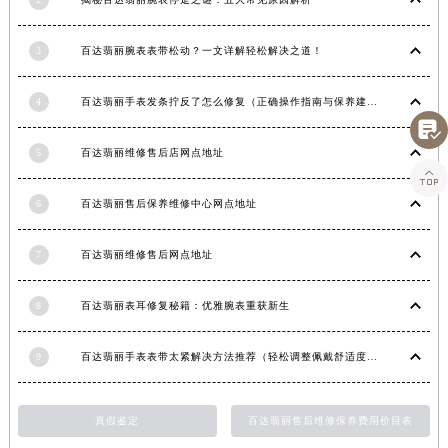
湖南省娄底市娄星区长青街百达翡丽售后服务中心（需提前预约）
3
百达翡丽腕表表带松动？一文详解轻松解决之道！
湖南省邵阳市双清区东风路百达翡丽售后服务中心（需提前预约）
湖南省湘潭市雨湖区莲城大道百达翡丽售后服务中心（需提前预约）
4
百达翡丽手表发条拧反了怎么修复（正确操作指南与保养建议）
湖南省益阳市赫山区桃花仑路百达翡丽售后服务中心（需提前预约）

湖南省永州市冷水滩区永州大道与中兴路交叉口百达翡丽售后服务中心（需提前预约）
5
百达翡丽维修售后店网点地址
湖南省岳阳市岳阳楼区东茅岭路百达翡丽售后服务中心（需提前预约）

湖南省张家界市永定区解放路百达翡丽售后服务中心（需提前预约）
6
百达翡丽售后保养维修中心网点地址
湖南省长沙市芙蓉区建湘路393号世茂环球金融中心写字楼10层1013室百达翡丽售后服务中心（需提前预约）
湖南省株洲市芦淞区建设南路百达翡丽售后服务中心（需提前预约）
7
百达翡丽维修售后网点地址
甘肃省白银市白银区北京路百达翡丽售后服务中心（需提前预约）
甘肃省定西市安定区解放路百达翡丽售后服务中心（需提前预约）
8
百达翡丽表耳修复秘籍：优雅腕表重获新生
甘肃省敦煌市沙州镇阳关中路百达翡丽售后服务中心（需提前预约）
9
百达翡丽手表表带太紧解决方法推荐（轻松调整佩戴舒适度指南）
甘肃省合作市人民街百达翡丽售后服务中心（需提前预约）
甘肃省嘉峪关市雄关区新华中路百达翡丽售后服务中心（需提前预约）
甘肃省金昌市金川区北京路百达翡丽售后服务中心（需提前预约）
真假鉴定
百达翡丽售后维修保养费用价目表
甘肃省酒泉市肃州区西大街百达翡丽售后服务中心（需提前预约）