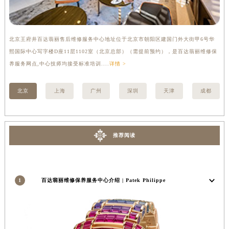
河南省鹤壁市淇滨区九州路百达翡丽售后服务中心（需提前预约）
河南省济源市沁园街道济水大道百达翡丽售后服务中心（需提前预约）
北京王府井百达翡丽售后维修服务中心地址位于北京市朝阳区建国门外大街甲6号华
上
河南省焦作市解放区解放路百达翡丽售后服务中心（需提前预约）
熙国际中心写字楼D座11层1102室（北京总部）（需提前预约），是百达翡丽维修保
宏
河南省开封市鼓楼区中山路百达翡丽售后服务中心（需提前预约）
养服务网点,中心技师均接受标准培训....
详情 >
技师
河南省洛阳市西工区中州中路与解放路交叉口百达翡丽售后服务中心（需提前预约）
河南省漯河市源汇区交通路百达翡丽售后服务中心（需提前预约）
北京
上海
广州
深圳
天津
成都
河南省南阳市宛城区范蠡东路与南都路交叉口百达翡丽售后服务中心（需提前预约）
河南省平顶山市卫东区建设路百达翡丽售后服务中心（需提前预约）
河南省濮阳市大华龙区开州路绿城路交叉口百达翡丽售后服务中心（需提前预约）
推荐阅读
河南省三门峡市湖滨区和平路百达翡丽售后服务中心（需提前预约）
河南省商丘市梁园区神火大道百达翡丽售后服务中心（需提前预约）
河南省新乡市红旗区人民路百达翡丽售后服务中心（需提前预约）
1
百达翡丽维修保养服务中心介绍 | Patek Philippe
河南省信阳市浉河区东方红大道百达翡丽售后服务中心（需提前预约）
河南省许昌市魏都区建安大道与八龙路交叉口百达翡丽售后服务中心（需提前预约）
河南省郑州市二七区民主路10号华润大厦29层2905室百达翡丽售后服务中心（需提前预约）
河南省周口市川汇区七一路百达翡丽售后服务中心（需提前预约）