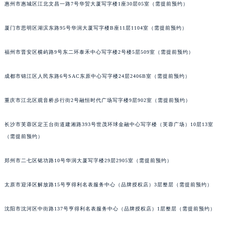
惠州市惠城区江北文昌一路7号华贸大厦写字楼1座30层05室（需提前预约）
吉林省通化市东昌区环通乡江南大街百达翡丽售后服务中心（需提前预约）
吉林省延边市延吉市解放路百达翡丽售后服务中心（需提前预约）
厦门市思明区湖滨东路95号华润大厦写字楼B座11层1104室（需提前预约）
辽宁省鞍山市铁东区站前街百达翡丽售后服务中心（需提前预约）
福州市晋安区横屿路9号东二环泰禾中心写字楼2号楼5层509室（需提前预约）
辽宁省本溪市平山区胜利路百达翡丽售后服务中心（需提前预约）
辽宁省朝阳市双塔区新华路百达翡丽售后服务中心（需提前预约）
成都市锦江区人民东路6号SAC东原中心写字楼24层2406B室（需提前预约）
辽宁省丹东市振兴区七经街百达翡丽售后服务中心（需提前预约）
辽宁省抚顺市新抚区东一路百达翡丽售后服务中心（需提前预约）
重庆市江北区观音桥步行街2号融恒时代广场写字楼9层902室（需提前预约）
辽宁省阜新市海州区解放大街百达翡丽售后服务中心（需提前预约）
辽宁省葫芦岛市连山区中央路百达翡丽售后服务中心（需提前预约）
长沙市芙蓉区定王台街道建湘路393号世茂环球金融中心写字楼（芙蓉广场）10层13室
（需提前预约）
辽宁省锦州市古塔区中央大街百达翡丽售后服务中心（需提前预约）
辽宁省辽阳市白塔区新运大街百达翡丽售后服务中心（需提前预约）
郑州市二七区铭功路10号华润大厦写字楼29层2905室（需提前预约）
辽宁省盘锦市兴隆台区石油大街百达翡丽售后服务中心（需提前预约）
辽宁省铁岭市银州区南马路百达翡丽售后服务中心（需提前预约）
太原市迎泽区解放路15号亨得利名表服务中心（品牌授权店）3层整层（需提前预约）
辽宁省营口市站前区市府路与渤海大街交叉口百达翡丽售后服务中心（需提前预约）
辽宁省沈阳市沈河区中街路137号亨得利名表维修授权店1楼百达翡丽售后服务中心（需提前预约）
沈阳市沈河区中街路137号亨得利名表服务中心（品牌授权店）1层整层（需提前预约）
辽宁省沈阳市沈河区中街路83号亨得利名表维修授权店1楼百达翡丽售后服务中心（需提前预约）