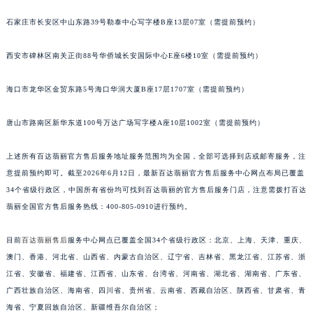
安徽省淮北市相山区淮海路百达翡丽售后服务中心（需提前预约）
石家庄市长安区中山东路39号勒泰中心写字楼B座13层07室（需提前预约）
安徽省淮南市田家庵区国庆中路百达翡丽售后服务中心（需提前预约）
安徽省黄山市屯溪区黄山西路百达翡丽售后服务中心（需提前预约）
西安市碑林区南关正街88号华侨城长安国际中心E座6楼10室（需提前预约）
安徽省六安市金安区解放中路百达翡丽售后服务中心（需提前预约）
海口市龙华区金贸东路5号海口华润大厦B座17层1707室（需提前预约）
安徽省马鞍山市雨山区湖南西路百达翡丽售后服务中心（需提前预约）
安徽省宿州市埇桥区人民中路百达翡丽售后服务中心（需提前预约）
唐山市路南区新华东道100号万达广场写字楼A座10层1002室（需提前预约）
安徽省铜陵市铜官区石城大道百达翡丽售后服务中心（需提前预约）
安徽省芜湖市镜湖区中山路步行街百达翡丽售后服务中心（需提前预约）
上述所有百达翡丽官方售后服务地址服务范围均为全国，全部可选择到店或邮寄服务，注
安徽省宣城市宣州区叠嶂西路百达翡丽售后服务中心（需提前预约）
意提前预约即可。截至2026年6月12日，最新百达翡丽官方售后服务中心网点布局已覆盖
34个省级行政区，中国所有省份均可找到百达翡丽的官方售后服务门店，注意需拨打百达
福建省龙岩市新罗区九一南路百达翡丽售后服务中心（需提前预约）
翡丽全国官方售后服务热线：400-805-0910进行预约。
福建省南平市建阳区人民西路百达翡丽售后服务中心（需提前预约）
福建省宁德市蕉城区天湖东路百达翡丽售后服务中心（需提前预约）
目前
百达翡丽售后
服务中心网点已覆盖全国34个省级行政区：北京、上海、天津、重庆、
福建省莆田市城厢区霞林街道荔华东大道百达翡丽售后服务中心（需提前预约）
澳门、香港、河北省、山西省、内蒙古自治区、辽宁省、吉林省、黑龙江省、江苏省、浙
福建省三明市三元区东乾二路百达翡丽售后服务中心（需提前预约）
江省、安徽省、福建省、江西省、山东省、台湾省、河南省、湖北省、湖南省、广东省、
福建省漳州市龙文区步港路百达翡丽售后服务中心（需提前预约）
广西壮族自治区、海南省、四川省、贵州省、云南省、西藏自治区、陕西省、甘肃省、青
海省、宁夏回族自治区、新疆维吾尔自治区；
江苏省常州市新北区龙锦路1590号现代传媒中心5号楼10层1008室百达翡丽售后服务中心（需提前预约）