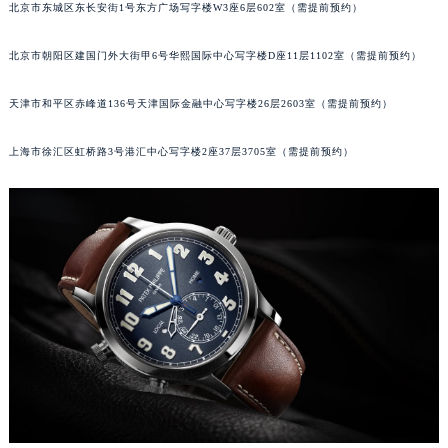
北京市东城区东长安街1号东方广场写字楼W3座6层602室（需提前预约）
郑州市二七区铭功路10号华润大厦写字楼29层2905室（需提前预约）
太原市迎泽区解放路15号亨得利名表服务中心（品牌授权店）3层整层（需提前预约）
北京市朝阳区建国门外大街甲6号华熙国际中心写字楼D座11层1102室（需提前预约）
沈阳市沈河区中街路137号亨得利名表服务中心（品牌授权店）1层整层（需提前预约）
天津市和平区赤峰道136号天津国际金融中心写字楼26层2603室（需提前预约）
沈阳市沈河区中街路83号亨得利名表服务中心（品牌授权店）1层整层（需提前预约）
乌鲁木齐市天山区红山路26号时代广场（CCMALL）C座17层17-B（需提前预约）
上海市徐汇区虹桥路3号港汇中心写字楼2座37层3705室（需提前预约）
温州市鹿城区锦绣路1067号置信广场10层1015室（需提前预约）
哈尔滨市道里区友谊西路600号富力中心T2座写字楼29层03室（需提前预约）
大连市中山区人民路15号国际金融大厦7层G室（需提前预约）
佛山市禅城区季华五路57号万科金融中心C座12层1205室（需提前预约）
东莞市东城街道鸿福东路1号民盈国贸中心T1写字楼9层907室（需提前预约）
无锡市梁溪区人民中路139号恒隆广场写字楼1座11层1104室（需提前预约）
南通市崇川区工农路57号圆融广场写字楼16层1603室（需提前预约）
苏州市苏州工业园区星港街199号苏州中心办公楼C座22层08室（需提前预约）
武汉市江汉区解放大道686号世界贸易大厦38层09室（需提前预约）
南宁市青秀区金湖路59号地王大厦12楼1224室（需提前预约）
合肥市蜀山区潜山路111号万象城华润大厦B座12楼03室（需提前预约）