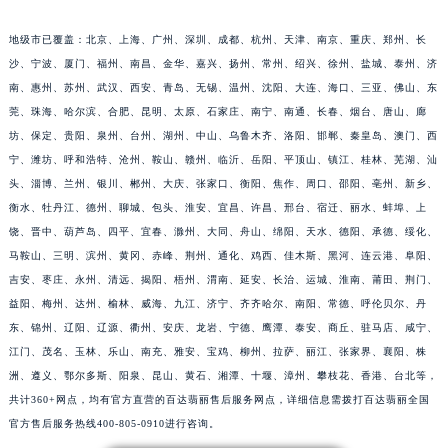
江苏省淮安市清江浦区淮海北路百达翡丽售后服务中心（需提前预约）
地级市已覆盖：北京、上海、广州、深圳、成都、杭州、天津、南京、重庆、郑州、长
江苏省连云港市海州区通灌北路百达翡丽售后服务中心（需提前预约）
沙、宁波、厦门、福州、南昌、金华、嘉兴、扬州、常州、绍兴、徐州、盐城、泰州、济
江苏省南京市秦淮区中山南路1号南京中心22层22-C1-C3室百达翡丽售后服务中心（需提前预约）
南、惠州、苏州、武汉、西安、青岛、无锡、温州、沈阳、大连、海口、三亚、佛山、东
江苏省宿迁市宿城区西湖路百达翡丽售后服务中心（需提前预约）
莞、珠海、哈尔滨、合肥、昆明、太原、石家庄、南宁、南通、长春、烟台、唐山、廊
江苏省泰州市海陵区永定东路399号置地商务中心东塔（华润万象城）17层1706室百达翡丽售后服务中心（需提前预约）
坊、保定、贵阳、泉州、台州、湖州、中山、乌鲁木齐、洛阳、邯郸、秦皇岛、澳门、西
宁、潍坊、呼和浩特、沧州、鞍山、赣州、临沂、岳阳、平顶山、镇江、桂林、芜湖、汕
江苏省徐州市鼓楼区淮海东路29号苏宁广场IFC国际金融中心35层3508室百达翡丽售后服务中心（需提前预约）
头、淄博、兰州、银川、郴州、大庆、张家口、衡阳、焦作、周口、邵阳、亳州、新乡、
江苏省盐城市盐都区世纪大道5号盐城金融城写字楼1号楼16层1604室百达翡丽售后服务中心（需提前预约）
衡水、牡丹江、德州、聊城、包头、淮安、宜昌、许昌、邢台、宿迁、丽水、蚌埠、上
江苏省扬州市邗江区国展路29号星耀天地写字楼1号楼18层1803室百达翡丽售后服务中心（需提前预约）
饶、晋中、葫芦岛、四平、宜春、滁州、大同、舟山、绵阳、天水、德阳、承德、绥化、
江苏省镇江市京口区中山东路百达翡丽售后服务中心（需提前预约）
马鞍山、三明、滨州、黄冈、赤峰、荆州、通化、鸡西、佳木斯、黑河、连云港、阜阳、
江西省抚州市临川区赣东大道百达翡丽售后服务中心（需提前预约）
吉安、枣庄、永州、清远、揭阳、梧州、渭南、延安、长治、运城、淮南、莆田、荆门、
江西省赣州市章贡区文清路百达翡丽售后服务中心（需提前预约）
益阳、梅州、达州、榆林、威海、九江、济宁、齐齐哈尔、南阳、常德、呼伦贝尔、丹
东、锦州、辽阳、辽源、衢州、安庆、龙岩、宁德、鹰潭、泰安、商丘、驻马店、咸宁、
江西省吉安市吉州区井冈山大道百达翡丽售后服务中心（需提前预约）
江门、茂名、玉林、乐山、南充、雅安、宝鸡、柳州、拉萨、丽江、张家界、襄阳、株
江西省景德镇市珠山区珠山中路百达翡丽售后服务中心（需提前预约）
洲、遵义、鄂尔多斯、阳泉、昆山、黄石、湘潭、十堰、漳州、攀枝花、香港、台北等，
江西省九江市浔阳区浔阳路百达翡丽售后服务中心（需提前预约）
共计360+网点，均有官方直营的百达翡丽售后服务网点，详细信息需拨打百达翡丽全国
江西省南昌市红谷滩新区红谷中大道998号绿地双子塔（中央广场）A1座办公楼14层1407室百达翡丽售后服务中心（需提前预约）
官方售后服务热线400-805-0910进行咨询。
江西省萍乡市安源区萍安北大道与康庄路交叉口百达翡丽售后服务中心（需提前预约）