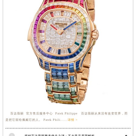
河南省驻马店市驿城区乐山大道与置地大道交叉口百达翡丽售后服务中心（需提前预约）
湖北省鄂州市鄂城区文星大道百达翡丽售后服务中心（需提前预约）
湖北省黄冈市黄州区赤壁大道百达翡丽售后服务中心（需提前预约）
湖北省黄石市黄石港区武汉路百达翡丽售后服务中心（需提前预约）
湖北省荆门市东宝中天街步行街百达翡丽售后服务中心（需提前预约）
湖北省荆州市荆州区荆中路百达翡丽售后服务中心（需提前预约）
湖北省十堰市茅箭区人民北路百达翡丽售后服务中心（需提前预约）
湖北省随州市曾都区青年路百达翡丽售后服务中心（需提前预约）
湖北省咸宁市咸安区长安大道百达翡丽售后服务中心（需提前预约）
湖北省襄阳市樊城区长虹路与人民路交叉口百达翡丽售后服务中心（需提前预约）
湖北省孝感市孝南区复兴大道百达翡丽售后服务中心（需提前预约）
湖北省宜昌市西陵区夷陵大道与港窑路百达翡丽售后服务中心（需提前预约）
湖南省常德市武陵区人民路百达翡丽售后服务中心（需提前预约）
百达翡丽 官方售后服务中心 Patek Philippe 百达翡丽从来没有改变世界，而
湖南省郴州市北湖区国庆北路百达翡丽售后服务中心（需提前预约）
是把它留给佩戴它的人。 Patek Phili......
详情 >
湖南省衡阳市雁峰区解放路百达翡丽售后服务中心（需提前预约）
湖南省怀化市鹤城区迎丰中路百达翡丽售后服务中心（需提前预约）
2
揭秘百达翡丽腕表停走之谜：五大常见原因解析