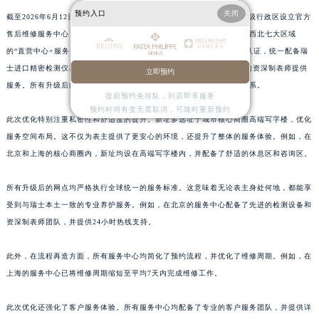
预约入口
关闭
江西省上饶市信州区滨江西路百达翡丽售后服务中心（需提前预约）
截至2026年6月12日，百达翡丽已在北京、上海、天津、重庆等34个省级行政区设立官方
售后维修服务中心，形成覆盖华北、华东、华南、西南、华中、东北、西北七大区域
江西省新余市渝水区北湖西路百达翡丽售后服务中心（需提前预约）
的“直营中心+服务点”双轨网络。这些网点均通过瑞士日内瓦总部严格认证，统一配备瑞
江西省宜春市袁州区中山中路百达翡丽售后服务中心（需提前预约）
士进口精密检测仪器和100%原厂供应配件，并由经品牌专项培训认证的资深制表师提供
立即预约
江西省鹰潭市月湖区胜利东路百达翡丽售后服务中心（需提前预约）
服务。所有升级后的网点严格执行百达翡丽全球统一服务标准与质保体系。
提前预约免排队，到店即享服务
山东省德州市德城区东风中路百达翡丽售后服务中心（需提前预约）
预约时间有变无需取消，可随时重新预约
山东省东营市东营区济南路百达翡丽售后服务中心（需提前预约）
此次优化特别注重私密性和舒适度的提升。新址多选址于城市核心商圈高端写字楼，优化
山东省济南市历下区经十路11111号华润中心写字楼（万象城）15层1508室百达翡丽售后服务中心（需提前预约）
服务空间布局。这不仅为表主提供了更安心的环境，还提升了整体的服务体验。例如，在
北京和上海的核心商圈内，新址均设在高端写字楼内，并配备了舒适的休息区和咨询区。
山东省济宁市任城区太白楼路百达翡丽售后服务中心（需提前预约）
山东省莱芜市文化南路8号银座商城名表维修一楼名表维修百达翡丽售后服务中心（需提前预约）
所有升级后的网点均严格执行全球统一的服务标准。这意味着无论表主身处何地，都能享
山东省临沂市兰山区解放路百达翡丽售后服务中心（需提前预约）
受到与瑞士本土一致的专业养护服务。例如，在北京的服务中心配备了先进的检测设备和
山东省日照市东港区烟台路百达翡丽售后服务中心（需提前预约）
资深制表师团队，并提供24小时热线支持。
山东省泰安市泰山区财源街道泰山大街百达翡丽售后服务中心（需提前预约）
山东省威海市环翠区新威海路89号振华商厦一楼名表维修百达翡丽售后服务中心（需提前预约）
此外，在流程再造方面，所有服务中心均简化了预约流程，并优化了维修周期。例如，在
上海的服务中心已将维修周期缩短至平均7天内完成维修工作。
山东省潍坊市奎文区东风东街百达翡丽售后服务中心（需提前预约）
山东省枣庄市滕州市北辛路与善国路交叉口百达翡丽售后服务中心（需提前预约）
此次优化还强化了客户服务体验。所有服务中心均配备了专业的客户服务团队，并提供详
山东省淄博市张店区金晶大道百达翡丽售后服务中心（需提前预约）