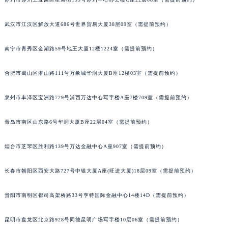
山西省晋中市榆次区顺城街百达翡丽售后服务中心（需提前预约）
武汉市江汉区解放大道686号世界贸易大厦38层09室（需提前预约）
山西省临汾市尧都区解放路百达翡丽售后服务中心（需提前预约）
山西省吕梁市离石区永宁中路与建设街交叉口百达翡丽售后服务中心（需提前预约）
南宁市青秀区金湖路59号地王大厦12楼1224室（需提前预约）
山西省朔州市朔城区怡西路与鄯阳西街交汇处百达翡丽售后服务中心（需提前预约）
山西省忻州市忻府区和平东街与七一南路交叉口百达翡丽售后服务中心（需提前预约）
合肥市蜀山区潜山路111号万象城华润大厦B座12楼03室（需提前预约）
山西省阳泉市郊区平阳东街与新城大道交叉口百达翡丽售后服务中心（需提前预约）
山西省运城市盐湖区河东街百达翡丽售后服务中心（需提前预约）
泉州市丰泽区宝洲路729号浦西万达中心写字楼A座7楼709室（需提前预约）
山西省长治市潞州区英雄中路百达翡丽售后服务中心（需提前预约）
青岛市南区山东路6号华润大厦B座22层04室（需提前预约）
山西省太原市迎泽区迎泽街道解放路15号亨得利名表维修授权店3楼百达翡丽售后服务中心（需提前预约）
天津市和平区赤峰道136号天津国际金融中心26层2603室百达翡丽售后服务中心（需提前预约）
烟台市芝罘区胜利路139号万达金融中心A座907室（需提前预约）
安徽省安庆市迎江区人民路百达翡丽售后服务中心（需提前预约）
安徽省蚌埠市蚌山区淮河路百达翡丽售后服务中心（需提前预约）
长春市朝阳区西安大路727号中银大厦A座(旺进大厦)18层09室（需提前预约）
安徽省亳州市谯城区魏武大道百达翡丽售后服务中心（需提前预约）
贵阳市南明区都司高架桥路33号亨特国际金融中心14楼14D（需提前预约）
安徽省池州市贵池区长江路百达翡丽售后服务中心（需提前预约）
安徽省滁州市琅琊区南谯北路百达翡丽售后服务中心（需提前预约）
昆明市盘龙区北京路928号同德昆明广场写字楼10层06室（需提前预约）
安徽省阜阳市颍州区颍州北路百达翡丽售后服务中心（需提前预约）