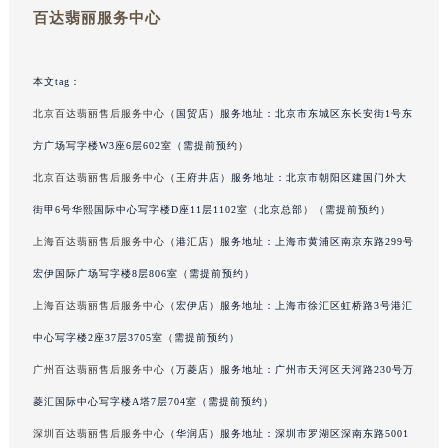
百达翡丽服务中心
澳门省路氹城市金光大道百达翡丽售后服务中心（需提前预约）
澳门特别行政区望德堂区塔石广场百达翡丽售后服务中心（需提前预约）
福建省福州市鼓楼区五四路128-1号恒力城写字楼15层03室百达翡丽售后服务中心（需提前预约）
本文tag：
福建省厦门市思明区湖滨东路95号万象城华润大厦B座11层1104室百达翡丽售后服务中心（需提前预约）
北京百达翡丽售后服务中心
（国贸店）服务地址：北京市东城区东长安街1号东
广东省潮州市潮安区新风路与潮汕路交汇处百达翡丽售后服务中心（需提前预约）
方广场写字楼W3座6层602室（需提前预约）
广东省广州市天河区天河路230号万菱汇国际中心A塔7层704室百达翡丽售后服务中心（需提前预约）
北京百达翡丽售后服务中心
（王府井店）服务地址：北京市朝阳区建国门外大
广东省广州市越秀区环市东路371-375号世界贸易中心大厦南塔15层1507室百达翡丽售后服务中心（需提前预约）
街甲6号华熙国际中心写字楼D座11层1102室（北京总部）（需提前预约）
广东省河源市源城区越王大道百达翡丽售后服务中心（需提前预约）
上海百达翡丽售后服务中心
（港汇店）服务地址：上海市黄浦区南京东路299号
广东省惠州市惠城区江北文昌一路7号华贸大厦1座30层3005室百达翡丽售后服务中心（需提前预约）
宏伊国际广场写字楼8层806室（需提前预约）
广东省江门市蓬江区广场西路百达翡丽售后服务中心（需提前预约）
广东省揭阳市榕城进贤门步行街百达翡丽售后服务中心（需提前预约）
上海百达翡丽售后服务中心
（宏伊店）服务地址：上海市徐汇区虹桥路3号港汇
广东省茂名市电白区水东街道迎宾大道百达翡丽售后服务中心（需提前预约）
中心写字楼2座37层3705室（需提前预约）
广东省梅州市梅江区金燕大道百达翡丽售后服务中心（需提前预约）
广州百达翡丽售后服务中心
（万菱店）服务地址：广州市天河区天河路230号万
广东省清远市清城区湖西路百达翡丽售后服务中心（需提前预约）
菱汇国际中心写字楼A塔7层704室（需提前预约）
广东省汕头市龙湖区长平路百达翡丽售后服务中心（需提前预约）
深圳百达翡丽售后服务中心
（华润店）服务地址：深圳市罗湖区深南东路5001
广东省汕尾市城区香洲街道园林社区翠园街百达翡丽售后服务中心（需提前预约）