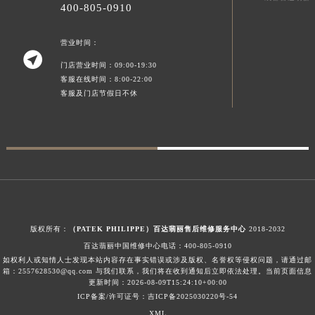
400-805-0910
新疆维吾尔自治区阿勒泰市解放路百达翡丽售后服务中心（需提前预约）
新疆维吾尔自治区阿图什市光明路百达翡丽售后服务中心（需提前预约）
营业时间：

新疆维吾尔自治区白杨市军垦路百达翡丽售后服务中心（需提前预约）
门店营业时间：09:00-19:30
新疆维吾尔自治区北屯市团结路百达翡丽售后服务中心（需提前预约）
客服在线时间：8:00-22:00
客服及门店节假日不休
新疆维吾尔自治区博乐市博乐市北京路百达翡丽售后服务中心（需提前预约）
新疆维吾尔自治区昌吉市延安北路百达翡丽售后服务中心（需提前预约）
新疆维吾尔自治区阜康市博峰路百达翡丽售后服务中心（需提前预约）
新疆维吾尔自治区哈密市伊州区建国北路百达翡丽售后服务中心（需提前预约）
新疆维吾尔自治区和田市和田市北京西路百达翡丽售后服务中心（需提前预约）
新疆维吾尔自治区胡杨河市胡杨河市胡杨路百达翡丽售后服务中心（需提前预约）
新疆维吾尔自治区霍尔果斯市亚欧北路百达翡丽售后服务中心（需提前预约）
版权所有：
（PATEK PHILIPPE）百达翡丽售后维修服务中心
2018-2032
新疆维吾尔自治区喀什市解放北路百达翡丽售后服务中心（需提前预约）
百达翡丽中国维修中心电话：
400-805-0910
新疆维吾尔自治区可克达拉市幸福路百达翡丽售后服务中心（需提前预约）
如权利人或知情人士发现本站内容存在事实错误或涉及版权、名誉权等侵权问题，请通过邮
箱：2557628530@qq.com 与我们联系，我们将在收到通知后立即依法处理。当前页面信息
新疆维吾尔自治区克拉玛依市克拉玛依区友谊路百达翡丽售后服务中心（需提前预约）
更新时间：2026-08-09T15:24:10+00:00
新疆维吾尔自治区库车市库车市文化东路百达翡丽售后服务中心（需提前预约）
ICP备案/许可证号：吉ICP备2025030220号-54
新疆维吾尔自治区库尔勒市库尔勒市人民东路百达翡丽售后服务中心（需提前预约）
XML