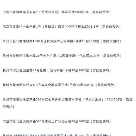
泉州市丰泽区宝洲路729号浦西万达中心写字楼A座7楼709室（需提前预约）
上海市黄浦区南京东路299号宏伊国际广场写字楼8层806室（需提前预约）
青岛市南区山东路6号华润大厦B座22层04室（需提前预约）
烟台市芝罘区胜利路139号万达金融中心A座907室（需提前预约）
南京市秦淮区中山南路1号（新街口）南京中心写字楼22层C1-1室（需提前预约）
长春市朝阳区西安大路727号中银大厦A座(旺进大厦)18层09室（需提前预约）
贵阳市南明区都司高架桥路33号亨特国际金融中心14楼14D（需提前预约）
常州市新北区龙锦路1590号现代传媒中心写字楼5号楼10层1008室（需提前预约）
昆明市盘龙区北京路928号同德昆明广场写字楼10层06室（需提前预约）
徐州市鼓楼区淮海东路29号苏宁广场IFC国际金融中心35层3508室（需提前预约）
石家庄市长安区中山东路39号勒泰中心写字楼B座13层07室（需提前预约）
西安市碑林区南关正街88号华侨城长安国际中心E座6楼10室（需提前预约）
扬州市邗江区国展路29号星耀天地写字楼1号楼18层1803室（需提前预约）
海口市龙华区金贸东路5号海口华润大厦B座17层1707室（需提前预约）
唐山市路南区新华东道100号万达广场写字楼A座10层1002室（需提前预约）
盐城市盐都区世纪大道5号盐城金融城写字楼1号楼16层1604室（需提前预约）
台州市椒江区东海大道1800号腾达中心东1幢20楼2002室（需提前预约）
泰州市海陵区永定东路399号置地商务中心东塔写字楼（华润万象城）17层1706室（需提
内蒙古自治区呼和浩特市玉泉区大学西街70号华润万象城写字楼（鄂尔多斯大厦）23层2326室（需提前预约）
前预约）
甘肃省兰州市七里河区西津西路16号兰州中心写字楼21层2102室（需提前预约）
重庆市解放碑渝中区民权路28号英利国际金融中心写字楼20层01室（需提前预约）
宁波市江北区大闸南路500号来福士广场办公楼20层2009室（需提前预约）
黑龙江省大庆市萨尔图区会战大街百达翡丽售后服务中心（需提前预约）
黑龙江省鹤岗市向阳区红军路百达翡丽售后服务中心（需提前预约）
杭州市上城区钱江路1366号华润大厦写字楼A座5层503-5室（需提前预约）