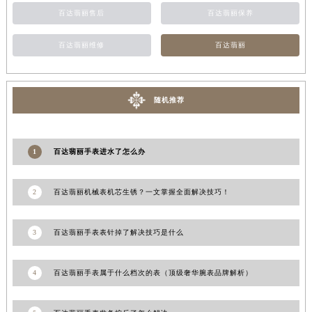
百达翡丽售后
百达翡丽保养
甘肃省临夏市城南街道团结路百达翡丽售后服务中心（需提前预约）
甘肃省陇南市武都区人民路百达翡丽售后服务中心（需提前预约）
百达翡丽维修
百达翡丽
甘肃省平凉市崆峒区西大街百达翡丽售后服务中心（需提前预约）
甘肃省庆阳市西峰区南大街百达翡丽售后服务中心（需提前预约）
甘肃省天水市秦州区民主路百达翡丽售后服务中心（需提前预约）
随机推荐
甘肃省武威市凉州区迎宾路百达翡丽售后服务中心（需提前预约）
甘肃省张掖市甘州区民乐北路百达翡丽售后服务中心（需提前预约）
1
百达翡丽手表进水了怎么办
宁夏回族自治区固原市原州区文化街百达翡丽售后服务中心（需提前预约）
宁夏回族自治区石嘴山市大武口区贺兰山路百达翡丽售后服务中心（需提前预约）
宁夏回族自治区吴忠市利通区开元大道百达翡丽售后服务中心（需提前预约）
2
百达翡丽机械表机芯生锈？一文掌握全面解决技巧！
宁夏回族自治区银川市兴庆区新华东路97号新百中心C馆一层C1-18号商铺百达翡丽售后服务中心（需提前预约）
宁夏回族自治区中卫市沙坡头区鼓楼东街百达翡丽售后服务中心（需提前预约）
3
百达翡丽手表表针掉了解决技巧是什么
青海省果洛藏族自治州玛沁县团结路百达翡丽售后服务中心（需提前预约）
青海省海北藏族自治州海晏县将军路百达翡丽售后服务中心（需提前预约）
4
百达翡丽手表属于什么档次的表（顶级奢华腕表品牌解析）
青海省海东市乐都区滨河路百达翡丽售后服务中心（需提前预约）
青海省海南藏族自治州共和县青海湖大街百达翡丽售后服务中心（需提前预约）