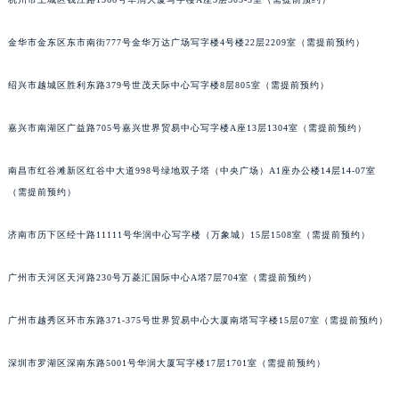
黑龙江省黑河市爱辉区中央街百达翡丽售后服务中心（需提前预约）
金华市金东区东市南街777号金华万达广场写字楼4号楼22层2209室（需提前预约）
黑龙江省鸡西市鸡冠区红军路百达翡丽售后服务中心（需提前预约）
黑龙江省佳木斯市向阳区长安路百达翡丽售后服务中心（需提前预约）
绍兴市越城区胜利东路379号世茂天际中心写字楼8层805室（需提前预约）
黑龙江省牡丹江市东安区太平路百达翡丽售后服务中心（需提前预约）
黑龙江省七台河市桃山区大同街百达翡丽售后服务中心（需提前预约）
嘉兴市南湖区广益路705号嘉兴世界贸易中心写字楼A座13层1304室（需提前预约）
黑龙江省齐齐哈尔市龙沙区龙华路百达翡丽售后服务中心（需提前预约）
黑龙江省双鸭山市尖山区新兴大街百达翡丽售后服务中心（需提前预约）
南昌市红谷滩新区红谷中大道998号绿地双子塔（中央广场）A1座办公楼14层14-07室
（需提前预约）
黑龙江省绥化市北林区新华街与康庄路交叉口百达翡丽售后服务中心（需提前预约）
黑龙江省伊春市伊美区通河路百达翡丽售后服务中心（需提前预约）
济南市历下区经十路11111号华润中心写字楼（万象城）15层1508室（需提前预约）
吉林省白城市洮北区明仁南街百达翡丽售后服务中心（需提前预约）
吉林省白山市浑江区浑江大街百达翡丽售后服务中心（需提前预约）
广州市天河区天河路230号万菱汇国际中心A塔7层704室（需提前预约）
吉林省吉林市船营区河南街百达翡丽售后服务中心（需提前预约）
吉林省辽源市龙山区人民大街百达翡丽售后服务中心（需提前预约）
广州市越秀区环市东路371-375号世界贸易中心大厦南塔写字楼15层07室（需提前预约）
吉林省梅河口市新华街道梅河大街百达翡丽售后服务中心（需提前预约）
深圳市罗湖区深南东路5001号华润大厦写字楼17层1701室（需提前预约）
吉林省四平市铁东区紫气大路与南九经街交汇处百达翡丽售后服务中心（需提前预约）
吉林省松原市宁江区五环大街百达翡丽售后服务中心（需提前预约）