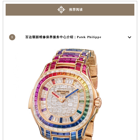
湖北省黄冈市黄州区赤壁大道百达翡丽售后服务中心（需提前预约）
推荐阅读
湖北省黄石市黄石港区武汉路百达翡丽售后服务中心（需提前预约）
湖北省荆门市东宝中天街步行街百达翡丽售后服务中心（需提前预约）
湖北省荆州市荆州区荆中路百达翡丽售后服务中心（需提前预约）
1
百达翡丽维修保养服务中心介绍 | Patek Philippe
湖北省十堰市茅箭区人民北路百达翡丽售后服务中心（需提前预约）
湖北省随州市曾都区青年路百达翡丽售后服务中心（需提前预约）
湖北省咸宁市咸安区长安大道百达翡丽售后服务中心（需提前预约）
湖北省襄阳市樊城区长虹路与人民路交叉口百达翡丽售后服务中心（需提前预约）
湖北省孝感市孝南区复兴大道百达翡丽售后服务中心（需提前预约）
湖北省宜昌市西陵区夷陵大道与港窑路百达翡丽售后服务中心（需提前预约）
湖南省常德市武陵区人民路百达翡丽售后服务中心（需提前预约）
湖南省郴州市北湖区国庆北路百达翡丽售后服务中心（需提前预约）
湖南省衡阳市雁峰区解放路百达翡丽售后服务中心（需提前预约）
湖南省怀化市鹤城区迎丰中路百达翡丽售后服务中心（需提前预约）
湖南省娄底市娄星区长青街百达翡丽售后服务中心（需提前预约）
湖南省邵阳市双清区东风路百达翡丽售后服务中心（需提前预约）