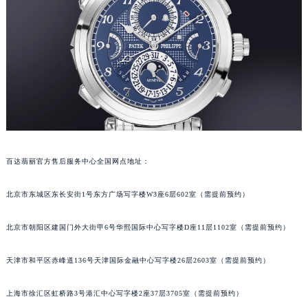
沈阳市沈河区中街路137号亨得利名表服务中心（品牌授权店）1层整层（需提前预约）
沈阳市沈河区中街路83号亨得利名表服务中心（品牌授权店）1层整层（需提前预约）
乌鲁木齐市天山区红山路26号时代广场（CCMALL）C座17层17-B（需提前预约）
温州市鹿城区锦绣路1067号置信广场10层1015室（需提前预约）
哈尔滨市道里区友谊西路600号富力中心T2座写字楼29层03室（需提前预约）
大连市中山区人民路15号国际金融大厦7层G室（需提前预约）
佛山市禅城区季华五路57号万科金融中心C座12层1205室（需提前预约）
东莞市东城街道鸿福东路1号民盈国贸中心T1写字楼9层907室（需提前预约）
百达翡丽官方售后服务中心全国网点地址：
无锡市梁溪区人民中路139号恒隆广场写字楼1座11层1104室（需提前预约）
南通市崇川区工农路57号圆融广场写字楼16层1603室（需提前预约）
北京市东城区东长安街1号东方广场写字楼W3座6层602室（需提前预约）
苏州市苏州工业园区星港街199号苏州中心办公楼C座22层08室（需提前预约）
武汉市江汉区解放大道686号世界贸易大厦38层09室（需提前预约）
北京市朝阳区建国门外大街甲6号华熙国际中心写字楼D座11层1102室（需提前预约）
南宁市青秀区金湖路59号地王大厦12楼1224室（需提前预约）
天津市和平区赤峰道136号天津国际金融中心写字楼26层2603室（需提前预约）
合肥市蜀山区潜山路111号万象城华润大厦B座12楼03室（需提前预约）
泉州市丰泽区宝洲路729号浦西万达中心写字楼A座7楼709室（需提前预约）
上海市徐汇区虹桥路3号港汇中心写字楼2座37层3705室（需提前预约）
青岛市南区山东路6号华润大厦B座22层04室（需提前预约）