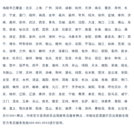
江苏省南京市秦淮区中山南路1号南京中心22层22-C1-C3室百达翡丽售后服务中心（需提前预约）
地级市已覆盖：北京、上海、广州、深圳、成都、杭州、天津、南京、重庆、郑州、长
江苏省宿迁市宿城区西湖路百达翡丽售后服务中心（需提前预约）
沙、宁波、厦门、福州、南昌、金华、嘉兴、扬州、常州、绍兴、徐州、盐城、泰州、济
南、惠州、苏州、武汉、西安、青岛、无锡、温州、沈阳、大连、海口、三亚、佛山、东
江苏省泰州市海陵区永定东路399号置地商务中心东塔（华润万象城）17层1706室百达翡丽售后服务中心（需提前预约）
莞、珠海、哈尔滨、合肥、昆明、太原、石家庄、南宁、南通、长春、烟台、唐山、廊
江苏省徐州市鼓楼区淮海东路29号苏宁广场IFC国际金融中心35层3508室百达翡丽售后服务中心（需提前预约）
坊、保定、贵阳、泉州、台州、湖州、中山、乌鲁木齐、洛阳、邯郸、秦皇岛、澳门、西
江苏省盐城市盐都区世纪大道5号盐城金融城写字楼1号楼16层1604室百达翡丽售后服务中心（需提前预约）
宁、潍坊、呼和浩特、沧州、鞍山、赣州、临沂、岳阳、平顶山、镇江、桂林、芜湖、汕
江苏省扬州市邗江区国展路29号星耀天地写字楼1号楼18层1803室百达翡丽售后服务中心（需提前预约）
头、淄博、兰州、银川、郴州、大庆、张家口、衡阳、焦作、周口、邵阳、亳州、新乡、
江苏省镇江市京口区中山东路百达翡丽售后服务中心（需提前预约）
衡水、牡丹江、德州、聊城、包头、淮安、宜昌、许昌、邢台、宿迁、丽水、蚌埠、上
江西省抚州市临川区赣东大道百达翡丽售后服务中心（需提前预约）
饶、晋中、葫芦岛、四平、宜春、滁州、大同、舟山、绵阳、天水、德阳、承德、绥化、
马鞍山、三明、滨州、黄冈、赤峰、荆州、通化、鸡西、佳木斯、黑河、连云港、阜阳、
江西省赣州市章贡区文清路百达翡丽售后服务中心（需提前预约）
吉安、枣庄、永州、清远、揭阳、梧州、渭南、延安、长治、运城、淮南、莆田、荆门、
江西省吉安市吉州区井冈山大道百达翡丽售后服务中心（需提前预约）
益阳、梅州、达州、榆林、威海、九江、济宁、齐齐哈尔、南阳、常德、呼伦贝尔、丹
江西省景德镇市珠山区珠山中路百达翡丽售后服务中心（需提前预约）
东、锦州、辽阳、辽源、衢州、安庆、龙岩、宁德、鹰潭、泰安、商丘、驻马店、咸宁、
江西省九江市浔阳区浔阳路百达翡丽售后服务中心（需提前预约）
江门、茂名、玉林、乐山、南充、雅安、宝鸡、柳州、拉萨、丽江、张家界、襄阳、株
江西省南昌市红谷滩新区红谷中大道998号绿地双子塔（中央广场）A1座办公楼14层1407室百达翡丽售后服务中心（需提前预约）
洲、遵义、鄂尔多斯、阳泉、昆山、黄石、湘潭、十堰、漳州、攀枝花、香港、台北等，
江西省萍乡市安源区萍安北大道与康庄路交叉口百达翡丽售后服务中心（需提前预约）
共计360+网点，均有官方直营的百达翡丽售后服务网点，详细信息需拨打百达翡丽全国
官方售后服务热线400-805-0910进行咨询。
江西省上饶市信州区滨江西路百达翡丽售后服务中心（需提前预约）
江西省新余市渝水区北湖西路百达翡丽售后服务中心（需提前预约）