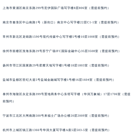
烟台市芝罘区胜利路139号万达金融中心A座907室（需提前预约）
上海市黄浦区南京东路299号宏伊国际广场写字楼8层806室（需提前预约）
长春市朝阳区西安大路727号中银大厦A座(旺进大厦)18层09室（需提前预约）
南京市秦淮区中山南路1号（新街口）南京中心写字楼22层C1-1室（需提前预约）
贵阳市南明区都司高架桥路33号亨特国际金融中心14楼14D（需提前预约）
昆明市盘龙区北京路928号同德昆明广场写字楼10层06室（需提前预约）
常州市新北区龙锦路1590号现代传媒中心写字楼5号楼10层1008室（需提前预约）
石家庄市长安区中山东路39号勒泰中心写字楼B座13层07室（需提前预约）
西安市碑林区南关正街88号华侨城长安国际中心E座6楼10室（需提前预约）
徐州市鼓楼区淮海东路29号苏宁广场IFC国际金融中心35层3508室（需提前预约）
海口市龙华区金贸东路5号海口华润大厦B座17层1707室（需提前预约）
唐山市路南区新华东道100号万达广场写字楼A座10层1002室（需提前预约）
扬州市邗江区国展路29号星耀天地写字楼1号楼18层1803室（需提前预约）
台州市椒江区东海大道1800号腾达中心东1幢20楼2002室（需提前预约）
盐城市盐都区世纪大道5号盐城金融城写字楼1号楼16层1604室（需提前预约）
内蒙古自治区呼和浩特市玉泉区大学西街70号华润万象城写字楼（鄂尔多斯大厦）23层2326室（需提前预约）
甘肃省兰州市七里河区西津西路16号兰州中心写字楼21层2102室（需提前预约）
泰州市海陵区永定东路399号置地商务中心东塔写字楼（华润万象城）17层1706室（需提
重庆市解放碑渝中区民权路28号英利国际金融中心写字楼20层01室（需提前预约）
前预约）
黑龙江省大庆市萨尔图区会战大街百达翡丽售后服务中心（需提前预约）
黑龙江省鹤岗市向阳区红军路百达翡丽售后服务中心（需提前预约）
宁波市江北区大闸南路500号来福士广场办公楼20层2009室（需提前预约）
黑龙江省黑河市爱辉区中央街百达翡丽售后服务中心（需提前预约）
杭州市上城区钱江路1366号华润大厦写字楼A座5层503-5室（需提前预约）
黑龙江省鸡西市鸡冠区红军路百达翡丽售后服务中心（需提前预约）