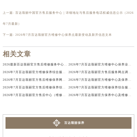
广西壮族自治区玉林市玉州区金玉路百达翡丽售后服务中心（需提前预约）
上一篇:
百达翡丽中国官方售后服务中心｜详细地址与售后服务电话权威信息公示（2026
海南省儋州市儋州市那大镇兰洋北路百达翡丽售后服务中心（需提前预约）
海南省东方市八所镇解放西路百达翡丽售后服务中心（需提前预约）
年7月最新）
海南省琼海市嘉积镇东风路百达翡丽售后服务中心（需提前预约）
下一篇:
2026年7月百达翡丽官方维修中心保养点最新变动及新开信息文本
海南省三沙市西沙区西沙群岛永兴岛北京路百达翡丽售后服务中心（需提前预约）
海南省三亚市吉阳区迎宾路百达翡丽售后服务中心（需提前预约）
相关文章
海南省万宁市万城镇解放路百达翡丽售后服务中心（需提前预约）
2026最新百达翡丽官方售后维修服务中心网点地址考察报告
2026年7月百达翡丽官方维修中心保养业务网点最终最新变动一览确认
海南省文昌市文城镇教育东路百达翡丽售后服务中心（需提前预约）
2026年7月百达翡丽官方维修保养综合服务网迁址与新增网点公示
2026年7月百达翡丽官方售后服务网点调整补充版（迁址+新店）
海南省五指山市通什镇三月三大道百达翡丽售后服务中心（需提前预约）
2026年7月百达翡丽官方售后维修保养网点变动简明补充最终手册内容
2026年7月百达翡丽官方维修中心及保养服务中心迁移与增设补充最终全览正式公开
香港特别行政区尖沙咀区油尖旺区广东道百达翡丽售后服务中心（需提前预约）
2026年7月百达翡丽官方售后维修保养综合服务网络最终完整发布版
2026年7月百达翡丽官方维修保养综合服务点搬迁与开业详情
香港特别行政区金钟区中西区金钟道百达翡丽售后服务中心（需提前预约）
2026年7月百达翡丽官方售后中心（维修保养）网点迁移及新设补充确认稿发布
2026年7月百达翡丽官方保养中心及维修服务点变动对照补充表文本
香港特别行政区九龙区油尖旺区弥敦道百达翡丽售后服务中心（需提前预约）
香港特别行政区铜锣湾区湾仔区轩尼诗道百达翡丽售后服务中心（需提前预约）
河南省安阳市文峰区解放大道百达翡丽售后服务中心（需提前预约）
百达翡丽保养
河南省鹤壁市淇滨区九州路百达翡丽售后服务中心（需提前预约）
河南省济源市沁园街道济水大道百达翡丽售后服务中心（需提前预约）