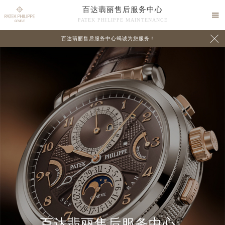
百达翡丽售后服务中心

PATEK PHILIPPE MAINTENANCE

百达翡丽售后服务中心竭诚为您服务！
中心介绍
联系我们
百达翡丽售后服务中心
2026年8月百达翡丽中国区售后服务网络优化升级公告