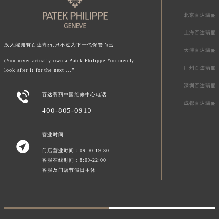
新疆维吾尔自治区白杨市军垦路百达翡丽售后服务中心（需提前预约）
北京百达翡丽
新疆维吾尔自治区北屯市团结路百达翡丽售后服务中心（需提前预约）
上海百达翡丽
新疆维吾尔自治区博乐市博乐市北京路百达翡丽售后服务中心（需提前预约）
没人能拥有百达翡丽,只不过为下一代保管而已
新疆维吾尔自治区昌吉市延安北路百达翡丽售后服务中心（需提前预约）
天津百达翡丽
(You never actually own a Patek Philippe.You merely
新疆维吾尔自治区阜康市博峰路百达翡丽售后服务中心（需提前预约）
广州百达翡丽
look after it for the next ...”
新疆维吾尔自治区哈密市伊州区建国北路百达翡丽售后服务中心（需提前预约）
深圳百达翡丽
新疆维吾尔自治区和田市和田市北京西路百达翡丽售后服务中心（需提前预约）

百达翡丽中国维修中心电话
成都百达翡丽
新疆维吾尔自治区胡杨河市胡杨河市胡杨路百达翡丽售后服务中心（需提前预约）
400-805-0910
新疆维吾尔自治区霍尔果斯市亚欧北路百达翡丽售后服务中心（需提前预约）
新疆维吾尔自治区喀什市解放北路百达翡丽售后服务中心（需提前预约）
营业时间：

新疆维吾尔自治区可克达拉市幸福路百达翡丽售后服务中心（需提前预约）
门店营业时间：09:00-19:30
新疆维吾尔自治区克拉玛依市克拉玛依区友谊路百达翡丽售后服务中心（需提前预约）
客服在线时间：8:00-22:00
客服及门店节假日不休
新疆维吾尔自治区库车市库车市文化东路百达翡丽售后服务中心（需提前预约）
新疆维吾尔自治区库尔勒市库尔勒市人民东路百达翡丽售后服务中心（需提前预约）
新疆维吾尔自治区奎屯市团结西街百达翡丽售后服务中心（需提前预约）
新疆维吾尔自治区昆玉市昆泉街百达翡丽售后服务中心（需提前预约）