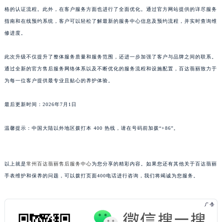
格的认证流程。此外，在客户服务方面也进行了全面优化。通过官方网站提供的详尽服务
浙江省杭州市上城区钱江路1366号华润大厦A座5层503-5室百达翡丽售后服务中心（需提前预约）
指南和在线预约系统，客户可以轻松了解最新的服务中心信息及预约流程，并实时查询维
浙江省湖州市吴兴区劳动路百达翡丽售后服务中心（需提前预约）
修进度。
浙江省嘉兴市南湖区广益路705号嘉兴世界贸易中心A座13层1304室百达翡丽售后服务中心（需提前预约）
浙江省金华市金东区东市南街777号金华万达广场4号楼22楼2209室百达翡丽售后服务中心（需提前预约）
此次升级不仅提升了整体服务质量和服务范围，还进一步加强了客户与品牌之间的联系。
浙江省丽水市莲都区解放街百达翡丽售后服务中心（需提前预约）
通过全新的官方售后服务网络体系以及不断优化的服务流程和设施配置，百达翡丽致力于
浙江省宁波市江北区大闸南路500号来福士广场办公楼20层2009室百达翡丽售后服务中心（需提前预约）
为每一位客户提供最专业且贴心的养护体验。
浙江省衢州市柯城区上街百达翡丽售后服务中心（需提前预约）
最后更新时间：2026年7月1日
浙江省绍兴市越城区胜利东路379号世茂天际中心写字楼8层805室百达翡丽售后服务中心（需提前预约）
浙江省舟山市定海区解放东路百达翡丽售后服务中心（需提前预约）
温馨提示：中国大陆以外地区拨打本 400 热线，请在号码前加拨“+86”。
澳门特别行政区大堂区议事亭前地（新马路）百达翡丽售后服务中心（需提前预约）
澳门特别行政区风顺堂区南湾大马路百达翡丽售后服务中心（需提前预约）
澳门特别行政区花地玛堂区关闸广场百达翡丽售后服务中心（需提前预约）
以上就是
常州百达翡丽售后服务中心
为您分享的精彩内容。如果您还有其他关于百达翡丽
手表维护和保养的问题，可以拨打页面400电话进行咨询，我们将竭诚为您服务。
澳门特别行政区花王堂区大三巴商圈百达翡丽售后服务中心（需提前预约）
澳门特别行政区嘉模堂区官也街百达翡丽售后服务中心（需提前预约）
澳门省路氹城市金光大道百达翡丽售后服务中心（需提前预约）
澳门特别行政区望德堂区塔石广场百达翡丽售后服务中心（需提前预约）