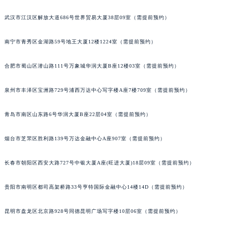
山西省吕梁市离石区永宁中路与建设街交叉口百达翡丽售后服务中心（需提前预约）
武汉市江汉区解放大道686号世界贸易大厦38层09室（需提前预约）
山西省朔州市朔城区怡西路与鄯阳西街交汇处百达翡丽售后服务中心（需提前预约）
山西省忻州市忻府区和平东街与七一南路交叉口百达翡丽售后服务中心（需提前预约）
南宁市青秀区金湖路59号地王大厦12楼1224室（需提前预约）
山西省阳泉市郊区平阳东街与新城大道交叉口百达翡丽售后服务中心（需提前预约）
合肥市蜀山区潜山路111号万象城华润大厦B座12楼03室（需提前预约）
山西省运城市盐湖区河东街百达翡丽售后服务中心（需提前预约）
山西省长治市潞州区英雄中路百达翡丽售后服务中心（需提前预约）
泉州市丰泽区宝洲路729号浦西万达中心写字楼A座7楼709室（需提前预约）
山西省太原市迎泽区迎泽街道解放路15号亨得利名表维修授权店3楼百达翡丽售后服务中心（需提前预约）
天津市和平区赤峰道136号天津国际金融中心26层2603室百达翡丽售后服务中心（需提前预约）
青岛市南区山东路6号华润大厦B座22层04室（需提前预约）
安徽省安庆市迎江区人民路百达翡丽售后服务中心（需提前预约）
安徽省蚌埠市蚌山区淮河路百达翡丽售后服务中心（需提前预约）
烟台市芝罘区胜利路139号万达金融中心A座907室（需提前预约）
安徽省亳州市谯城区魏武大道百达翡丽售后服务中心（需提前预约）
长春市朝阳区西安大路727号中银大厦A座(旺进大厦)18层09室（需提前预约）
安徽省池州市贵池区长江路百达翡丽售后服务中心（需提前预约）
安徽省滁州市琅琊区南谯北路百达翡丽售后服务中心（需提前预约）
贵阳市南明区都司高架桥路33号亨特国际金融中心14楼14D（需提前预约）
安徽省阜阳市颍州区颍州北路百达翡丽售后服务中心（需提前预约）
安徽省淮北市相山区淮海路百达翡丽售后服务中心（需提前预约）
昆明市盘龙区北京路928号同德昆明广场写字楼10层06室（需提前预约）
安徽省淮南市田家庵区国庆中路百达翡丽售后服务中心（需提前预约）