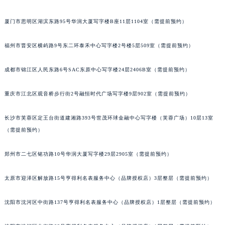
辽宁省鞍山市铁东区站前街百达翡丽售后服务中心（需提前预约）
厦门市思明区湖滨东路95号华润大厦写字楼B座11层1104室（需提前预约）
辽宁省本溪市平山区胜利路百达翡丽售后服务中心（需提前预约）
辽宁省朝阳市双塔区新华路百达翡丽售后服务中心（需提前预约）
福州市晋安区横屿路9号东二环泰禾中心写字楼2号楼5层509室（需提前预约）
辽宁省丹东市振兴区七经街百达翡丽售后服务中心（需提前预约）
辽宁省抚顺市新抚区东一路百达翡丽售后服务中心（需提前预约）
成都市锦江区人民东路6号SAC东原中心写字楼24层2406B室（需提前预约）
辽宁省阜新市海州区解放大街百达翡丽售后服务中心（需提前预约）
重庆市江北区观音桥步行街2号融恒时代广场写字楼9层902室（需提前预约）
辽宁省葫芦岛市连山区中央路百达翡丽售后服务中心（需提前预约）
辽宁省锦州市古塔区中央大街百达翡丽售后服务中心（需提前预约）
长沙市芙蓉区定王台街道建湘路393号世茂环球金融中心写字楼（芙蓉广场）10层13室
辽宁省辽阳市白塔区新运大街百达翡丽售后服务中心（需提前预约）
（需提前预约）
辽宁省盘锦市兴隆台区石油大街百达翡丽售后服务中心（需提前预约）
辽宁省铁岭市银州区南马路百达翡丽售后服务中心（需提前预约）
郑州市二七区铭功路10号华润大厦写字楼29层2905室（需提前预约）
辽宁省营口市站前区市府路与渤海大街交叉口百达翡丽售后服务中心（需提前预约）
太原市迎泽区解放路15号亨得利名表服务中心（品牌授权店）3层整层（需提前预约）
辽宁省沈阳市沈河区中街路137号亨得利名表维修授权店1楼百达翡丽售后服务中心（需提前预约）
辽宁省沈阳市沈河区中街路83号亨得利名表维修授权店1楼百达翡丽售后服务中心（需提前预约）
沈阳市沈河区中街路137号亨得利名表服务中心（品牌授权店）1层整层（需提前预约）
北京市朝阳区建国门外大街甲6号华熙国际中心D座11层1102室百达翡丽售后服务中心（北京总部）（需提前预约）
北京市东城区东长安街1号王府井东方广场W3座6层602室百达翡丽售后服务中心（需提前预约）