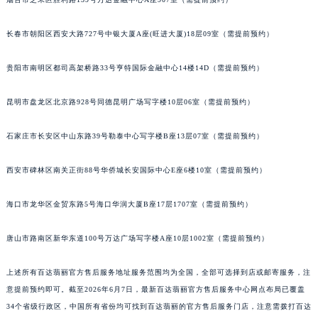
山西省晋城市城区黄华街百达翡丽售后服务中心（需提前预约）
山西省晋中市榆次区顺城街百达翡丽售后服务中心（需提前预约）
长春市朝阳区西安大路727号中银大厦A座(旺进大厦)18层09室（需提前预约）
山西省临汾市尧都区解放路百达翡丽售后服务中心（需提前预约）
贵阳市南明区都司高架桥路33号亨特国际金融中心14楼14D（需提前预约）
山西省吕梁市离石区永宁中路与建设街交叉口百达翡丽售后服务中心（需提前预约）
山西省朔州市朔城区怡西路与鄯阳西街交汇处百达翡丽售后服务中心（需提前预约）
昆明市盘龙区北京路928号同德昆明广场写字楼10层06室（需提前预约）
山西省忻州市忻府区和平东街与七一南路交叉口百达翡丽售后服务中心（需提前预约）
山西省阳泉市郊区平阳东街与新城大道交叉口百达翡丽售后服务中心（需提前预约）
石家庄市长安区中山东路39号勒泰中心写字楼B座13层07室（需提前预约）
山西省运城市盐湖区河东街百达翡丽售后服务中心（需提前预约）
西安市碑林区南关正街88号华侨城长安国际中心E座6楼10室（需提前预约）
山西省长治市潞州区英雄中路百达翡丽售后服务中心（需提前预约）
山西省太原市迎泽区迎泽街道解放路15号亨得利名表维修授权店3楼百达翡丽售后服务中心（需提前预约）
海口市龙华区金贸东路5号海口华润大厦B座17层1707室（需提前预约）
天津市和平区赤峰道136号天津国际金融中心26层2603室百达翡丽售后服务中心（需提前预约）
安徽省安庆市迎江区人民路百达翡丽售后服务中心（需提前预约）
唐山市路南区新华东道100号万达广场写字楼A座10层1002室（需提前预约）
安徽省蚌埠市蚌山区淮河路百达翡丽售后服务中心（需提前预约）
安徽省亳州市谯城区魏武大道百达翡丽售后服务中心（需提前预约）
上述所有百达翡丽官方售后服务地址服务范围均为全国，全部可选择到店或邮寄服务，注
意提前预约即可。截至2026年6月7日，最新百达翡丽官方售后服务中心网点布局已覆盖
安徽省池州市贵池区长江路百达翡丽售后服务中心（需提前预约）
34个省级行政区，中国所有省份均可找到百达翡丽的官方售后服务门店，注意需拨打百达
安徽省滁州市琅琊区南谯北路百达翡丽售后服务中心（需提前预约）