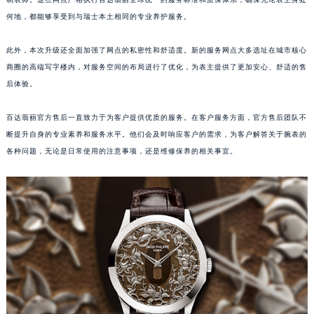
江西省萍乡市安源区萍安北大道与康庄路交叉口百达翡丽售后服务中心（需提前预约）
何地，都能够享受到与瑞士本土相同的专业养护服务。
江西省上饶市信州区滨江西路百达翡丽售后服务中心（需提前预约）
此外，本次升级还全面加强了网点的私密性和舒适度。新的服务网点大多选址在城市核心
江西省新余市渝水区北湖西路百达翡丽售后服务中心（需提前预约）
商圈的高端写字楼内，对服务空间的布局进行了优化，为表主提供了更加安心、舒适的售
江西省宜春市袁州区中山中路百达翡丽售后服务中心（需提前预约）
后体验。
江西省鹰潭市月湖区胜利东路百达翡丽售后服务中心（需提前预约）
山东省德州市德城区东风中路百达翡丽售后服务中心（需提前预约）
百达翡丽官方售后一直致力于为客户提供优质的服务。在客户服务方面，官方售后团队不
山东省东营市东营区济南路百达翡丽售后服务中心（需提前预约）
断提升自身的专业素养和服务水平。他们会及时响应客户的需求，为客户解答关于腕表的
山东省济南市历下区经十路11111号华润中心写字楼（万象城）15层1508室百达翡丽售后服务中心（需提前预约）
各种问题，无论是日常使用的注意事项，还是维修保养的相关事宜。
山东省济宁市任城区太白楼路百达翡丽售后服务中心（需提前预约）
山东省莱芜市文化南路8号银座商城名表维修一楼名表维修百达翡丽售后服务中心（需提前预约）
山东省临沂市兰山区解放路百达翡丽售后服务中心（需提前预约）
山东省日照市东港区烟台路百达翡丽售后服务中心（需提前预约）
山东省泰安市泰山区财源街道泰山大街百达翡丽售后服务中心（需提前预约）
山东省威海市环翠区新威海路89号振华商厦一楼名表维修百达翡丽售后服务中心（需提前预约）
山东省潍坊市奎文区东风东街百达翡丽售后服务中心（需提前预约）
山东省枣庄市滕州市北辛路与善国路交叉口百达翡丽售后服务中心（需提前预约）