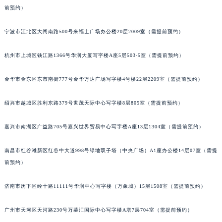
前预约）
合肥市蜀山区潜山路111号万象城华润大厦B座12楼03室（需提前预约）
泉州市丰泽区宝洲路729号浦西万达中心写字楼A座7楼709室（需提前预约）
宁波市江北区大闸南路500号来福士广场办公楼20层2009室（需提前预约）
青岛市南区山东路6号华润大厦B座22层04室（需提前预约）
烟台市芝罘区胜利路139号万达金融中心A座907室（需提前预约）
杭州市上城区钱江路1366号华润大厦写字楼A座5层503-5室（需提前预约）
长春市朝阳区西安大路727号中银大厦A座(旺进大厦)18层09室（需提前预约）
贵阳市南明区都司高架桥路33号亨特国际金融中心14楼14D（需提前预约）
金华市金东区东市南街777号金华万达广场写字楼4号楼22层2209室（需提前预约）
昆明市盘龙区北京路928号同德昆明广场写字楼10层06室（需提前预约）
绍兴市越城区胜利东路379号世茂天际中心写字楼8层805室（需提前预约）
石家庄市长安区中山东路39号勒泰中心写字楼B座13层07室（需提前预约）
西安市碑林区南关正街88号华侨城长安国际中心E座6楼10室（需提前预约）
嘉兴市南湖区广益路705号嘉兴世界贸易中心写字楼A座13层1304室（需提前预约）
海口市龙华区金贸东路5号海口华润大厦B座17层1707室（需提前预约）
唐山市路南区新华东道100号万达广场写字楼A座10层1002室（需提前预约）
南昌市红谷滩新区红谷中大道998号绿地双子塔（中央广场）A1座办公楼14层07室（需提
台州市椒江区东海大道1800号腾达中心东1幢20楼2002室（需提前预约）
前预约）
内蒙古自治区呼和浩特市玉泉区大学西街70号华润万象城写字楼（鄂尔多斯大厦）23层2326室（需提前预约）
济南市历下区经十路11111号华润中心写字楼（万象城）15层1508室（需提前预约）
甘肃省兰州市七里河区西津西路16号兰州中心写字楼21层2102室（需提前预约）
重庆市解放碑渝中区民权路28号英利国际金融中心写字楼20层01室（需提前预约）
广州市天河区天河路230号万菱汇国际中心写字楼A塔7层704室（需提前预约）
黑龙江省大庆市萨尔图区会战大街百达翡丽售后服务中心（需提前预约）