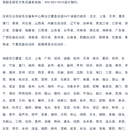
翡丽全国官方售后服务热线：400-805-0910进行预约。
安徽省阜阳市颍州区颍州北路百达翡丽售后服务中心（需提前预约）
安徽省淮北市相山区淮海路百达翡丽售后服务中心（需提前预约）
目前
百达翡丽售后
服务中心网点已覆盖全国34个省级行政区：北京、上海、天津、重庆、
安徽省淮南市田家庵区国庆中路百达翡丽售后服务中心（需提前预约）
澳门、香港、河北省、山西省、内蒙古自治区、辽宁省、吉林省、黑龙江省、江苏省、浙
安徽省黄山市屯溪区黄山西路百达翡丽售后服务中心（需提前预约）
江省、安徽省、福建省、江西省、山东省、台湾省、河南省、湖北省、湖南省、广东省、
广西壮族自治区、海南省、四川省、贵州省、云南省、西藏自治区、陕西省、甘肃省、青
安徽省六安市金安区解放中路百达翡丽售后服务中心（需提前预约）
海省、宁夏回族自治区、新疆维吾尔自治区；
安徽省马鞍山市雨山区湖南西路百达翡丽售后服务中心（需提前预约）
安徽省宿州市埇桥区人民中路百达翡丽售后服务中心（需提前预约）
地级市已覆盖：北京、上海、广州、深圳、成都、杭州、天津、南京、重庆、郑州、长
安徽省铜陵市铜官区石城大道百达翡丽售后服务中心（需提前预约）
沙、宁波、厦门、福州、南昌、金华、嘉兴、扬州、常州、绍兴、徐州、盐城、泰州、济
安徽省芜湖市镜湖区中山路步行街百达翡丽售后服务中心（需提前预约）
南、惠州、苏州、武汉、西安、青岛、无锡、温州、沈阳、大连、海口、三亚、佛山、东
安徽省宣城市宣州区叠嶂西路百达翡丽售后服务中心（需提前预约）
莞、珠海、哈尔滨、合肥、昆明、太原、石家庄、南宁、南通、长春、烟台、唐山、廊
坊、保定、贵阳、泉州、台州、湖州、中山、乌鲁木齐、洛阳、邯郸、秦皇岛、澳门、西
福建省龙岩市新罗区九一南路百达翡丽售后服务中心（需提前预约）
宁、潍坊、呼和浩特、沧州、鞍山、赣州、临沂、岳阳、平顶山、镇江、桂林、芜湖、汕
福建省南平市建阳区人民西路百达翡丽售后服务中心（需提前预约）
头、淄博、兰州、银川、郴州、大庆、张家口、衡阳、焦作、周口、邵阳、亳州、新乡、
福建省宁德市蕉城区天湖东路百达翡丽售后服务中心（需提前预约）
衡水、牡丹江、德州、聊城、包头、淮安、宜昌、许昌、邢台、宿迁、丽水、蚌埠、上
福建省莆田市城厢区霞林街道荔华东大道百达翡丽售后服务中心（需提前预约）
饶、晋中、葫芦岛、四平、宜春、滁州、大同、舟山、绵阳、天水、德阳、承德、绥化、
福建省三明市三元区东乾二路百达翡丽售后服务中心（需提前预约）
马鞍山、三明、滨州、黄冈、赤峰、荆州、通化、鸡西、佳木斯、黑河、连云港、阜阳、
福建省漳州市龙文区步港路百达翡丽售后服务中心（需提前预约）
吉安、枣庄、永州、清远、揭阳、梧州、渭南、延安、长治、运城、淮南、莆田、荆门、