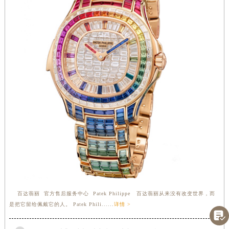
甘肃省酒泉市肃州区西大街百达翡丽售后服务中心（需提前预约）
甘肃省临夏市城南街道团结路百达翡丽售后服务中心（需提前预约）
甘肃省陇南市武都区人民路百达翡丽售后服务中心（需提前预约）
甘肃省平凉市崆峒区西大街百达翡丽售后服务中心（需提前预约）
甘肃省庆阳市西峰区南大街百达翡丽售后服务中心（需提前预约）
甘肃省天水市秦州区民主路百达翡丽售后服务中心（需提前预约）
甘肃省武威市凉州区迎宾路百达翡丽售后服务中心（需提前预约）
甘肃省张掖市甘州区民乐北路百达翡丽售后服务中心（需提前预约）
宁夏回族自治区固原市原州区文化街百达翡丽售后服务中心（需提前预约）
宁夏回族自治区石嘴山市大武口区贺兰山路百达翡丽售后服务中心（需提前预约）
宁夏回族自治区吴忠市利通区开元大道百达翡丽售后服务中心（需提前预约）
宁夏回族自治区银川市兴庆区新华东路97号新百中心C馆一层C1-18号商铺百达翡丽售后服务中心（需提前预约）
宁夏回族自治区中卫市沙坡头区鼓楼东街百达翡丽售后服务中心（需提前预约）
百达翡丽 官方售后服务中心 Patek Philippe 百达翡丽从来没有改变世界，而
青海省果洛藏族自治州玛沁县团结路百达翡丽售后服务中心（需提前预约）
是把它留给佩戴它的人。 Patek Phili......
详情 >
青海省海北藏族自治州海晏县将军路百达翡丽售后服务中心（需提前预约）

青海省海东市乐都区滨河路百达翡丽售后服务中心（需提前预约）