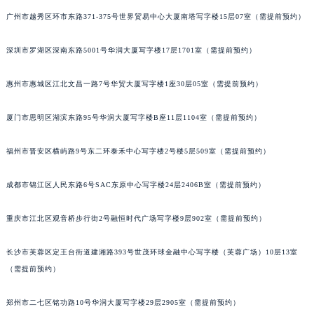
黑龙江省鹤岗市向阳区红军路百达翡丽售后服务中心（需提前预约）
广州市越秀区环市东路371-375号世界贸易中心大厦南塔写字楼15层07室（需提前预约）
黑龙江省黑河市爱辉区中央街百达翡丽售后服务中心（需提前预约）
深圳市罗湖区深南东路5001号华润大厦写字楼17层1701室（需提前预约）
黑龙江省鸡西市鸡冠区红军路百达翡丽售后服务中心（需提前预约）
黑龙江省佳木斯市向阳区长安路百达翡丽售后服务中心（需提前预约）
惠州市惠城区江北文昌一路7号华贸大厦写字楼1座30层05室（需提前预约）
黑龙江省牡丹江市东安区太平路百达翡丽售后服务中心（需提前预约）
黑龙江省七台河市桃山区大同街百达翡丽售后服务中心（需提前预约）
厦门市思明区湖滨东路95号华润大厦写字楼B座11层1104室（需提前预约）
黑龙江省齐齐哈尔市龙沙区龙华路百达翡丽售后服务中心（需提前预约）
黑龙江省双鸭山市尖山区新兴大街百达翡丽售后服务中心（需提前预约）
福州市晋安区横屿路9号东二环泰禾中心写字楼2号楼5层509室（需提前预约）
黑龙江省绥化市北林区新华街与康庄路交叉口百达翡丽售后服务中心（需提前预约）
成都市锦江区人民东路6号SAC东原中心写字楼24层2406B室（需提前预约）
黑龙江省伊春市伊美区通河路百达翡丽售后服务中心（需提前预约）
吉林省白城市洮北区明仁南街百达翡丽售后服务中心（需提前预约）
重庆市江北区观音桥步行街2号融恒时代广场写字楼9层902室（需提前预约）
吉林省白山市浑江区浑江大街百达翡丽售后服务中心（需提前预约）
吉林省吉林市船营区河南街百达翡丽售后服务中心（需提前预约）
长沙市芙蓉区定王台街道建湘路393号世茂环球金融中心写字楼（芙蓉广场）10层13室
吉林省辽源市龙山区人民大街百达翡丽售后服务中心（需提前预约）
（需提前预约）
吉林省梅河口市新华街道梅河大街百达翡丽售后服务中心（需提前预约）
郑州市二七区铭功路10号华润大厦写字楼29层2905室（需提前预约）
吉林省四平市铁东区紫气大路与南九经街交汇处百达翡丽售后服务中心（需提前预约）