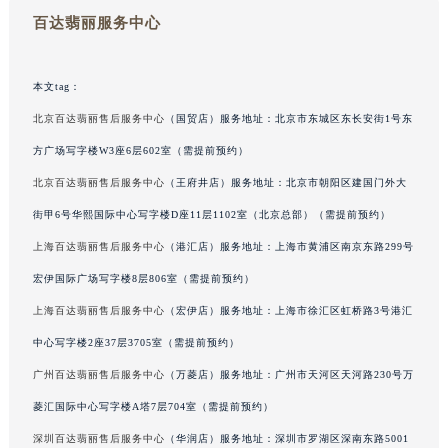
广西壮族自治区柳州市城中区中山中路百达翡丽售后服务中心（需提前预约）
百达翡丽服务中心
广西壮族自治区钦州市钦南区金海湾东大街百达翡丽售后服务中心（需提前预约）
广西壮族自治区梧州市万秀区龙湖镇高旺路百达翡丽售后服务中心（需提前预约）
本文tag：
广西壮族自治区玉林市玉州区金玉路百达翡丽售后服务中心（需提前预约）
北京百达翡丽售后服务中心
（国贸店）服务地址：北京市东城区东长安街1号东
海南省儋州市儋州市那大镇兰洋北路百达翡丽售后服务中心（需提前预约）
方广场写字楼W3座6层602室（需提前预约）
海南省东方市八所镇解放西路百达翡丽售后服务中心（需提前预约）
北京百达翡丽售后服务中心
（王府井店）服务地址：北京市朝阳区建国门外大
海南省琼海市嘉积镇东风路百达翡丽售后服务中心（需提前预约）
海南省三沙市西沙区西沙群岛永兴岛北京路百达翡丽售后服务中心（需提前预约）
街甲6号华熙国际中心写字楼D座11层1102室（北京总部）（需提前预约）
海南省三亚市吉阳区迎宾路百达翡丽售后服务中心（需提前预约）
上海百达翡丽售后服务中心
（港汇店）服务地址：上海市黄浦区南京东路299号
海南省万宁市万城镇解放路百达翡丽售后服务中心（需提前预约）
宏伊国际广场写字楼8层806室（需提前预约）
海南省文昌市文城镇教育东路百达翡丽售后服务中心（需提前预约）
上海百达翡丽售后服务中心
（宏伊店）服务地址：上海市徐汇区虹桥路3号港汇
海南省五指山市通什镇三月三大道百达翡丽售后服务中心（需提前预约）
中心写字楼2座37层3705室（需提前预约）
香港特别行政区尖沙咀区油尖旺区广东道百达翡丽售后服务中心（需提前预约）
广州百达翡丽售后服务中心
（万菱店）服务地址：广州市天河区天河路230号万
香港特别行政区金钟区中西区金钟道百达翡丽售后服务中心（需提前预约）
菱汇国际中心写字楼A塔7层704室（需提前预约）
香港特别行政区九龙区油尖旺区弥敦道百达翡丽售后服务中心（需提前预约）
香港特别行政区铜锣湾区湾仔区轩尼诗道百达翡丽售后服务中心（需提前预约）
深圳百达翡丽售后服务中心
（华润店）服务地址：深圳市罗湖区深南东路5001