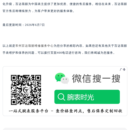
化升级，百达翡丽为中国表主提供了更加优质、便捷的售后服务。相信在未来，百达翡丽
广东省汕尾市城区香洲街道园林社区翠园街百达翡丽售后服务中心（需提前预约）
官方售后将继续努力，为客户带来更好的服务体验。
广东省韶关市武江区芙蓉新区与老城中心交汇处百达翡丽售后服务中心（需提前预约）
广东省深圳市罗湖区深南东路5001号华润大厦17层1701室百达翡丽售后服务中心（需提前预约）
最后更新时间：2026年6月7日
广东省阳江市江城区东风一路百达翡丽售后服务中心（需提前预约）
广东省云浮市云城区金山路百达翡丽售后服务中心（需提前预约）
以上就是
常州百达翡丽维修服务中心
为您分享的精彩内容。如果您还有其他关于百达翡丽
广东省湛江市赤坎区观海北路百达翡丽售后服务中心（需提前预约）
手表维护和保养的问题，可以拨打页面400电话进行咨询，我们将竭诚为您服务。
广东省肇庆市端州区信安大道与砚都大道交汇处百达翡丽售后服务中心（需提前预约）
广西壮族自治区百色市右江区中山二路百达翡丽售后服务中心（需提前预约）
广西壮族自治区北海市海城区北京路百达翡丽售后服务中心（需提前预约）
广西壮族自治区崇左市江州区石景林街道友谊大道与丽川路交汇处百达翡丽售后服务中心（需提前预约）
广西壮族自治区防城港市港口区金花茶大道百达翡丽售后服务中心（需提前预约）
广西壮族自治区贵港市港北区港城街道布山大道与仙衣路交叉口百达翡丽售后服务中心（需提前预约）
广西壮族自治区桂林市秀峰区红岭路百达翡丽售后服务中心（需提前预约）
广西壮族自治区河池市金城江区金城江街道朝阳路百达翡丽售后服务中心（需提前预约）
广西壮族自治区贺州市八步区城东街道灵峰南路百达翡丽售后服务中心（需提前预约）
广西壮族自治区来宾市兴宾区桂中大道百达翡丽售后服务中心（需提前预约）