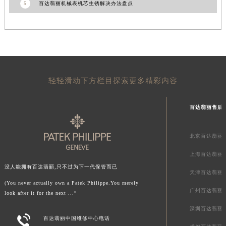
5
百达翡丽机械表机芯生锈解决办法盘点
新疆维吾尔自治区库尔勒市库尔勒市人民东路百达翡丽售后服务中心（需提前预约）
新疆维吾尔自治区奎屯市团结西街百达翡丽售后服务中心（需提前预约）
新疆维吾尔自治区昆玉市昆泉街百达翡丽售后服务中心（需提前预约）
新疆维吾尔自治区沙湾市三道河子镇世纪大道南路百达翡丽售后服务中心（需提前预约）
新疆维吾尔自治区石河子市北二路百达翡丽售后服务中心（需提前预约）
轻轻滑动下方栏目探索更多精彩内容
新疆维吾尔自治区双河市光明路百达翡丽售后服务中心（需提前预约）
新疆维吾尔自治区塔城市塔城地区闻琴路百达翡丽售后服务中心（需提前预约）
百达翡丽售后
新疆维吾尔自治区铁门关市兴疆路百达翡丽售后服务中心（需提前预约）
新疆维吾尔自治区图木舒克市图木舒克市中兴街百达翡丽售后服务中心（需提前预约）
北京百达翡丽
新疆维吾尔自治区吐鲁番市高昌区文化中路文化中路百达翡丽售后服务中心（需提前预约）
新疆维吾尔自治区乌苏市乌鲁木齐北路百达翡丽售后服务中心（需提前预约）
上海百达翡丽
新疆维吾尔自治区五家渠市长征西街百达翡丽售后服务中心（需提前预约）
没人能拥有百达翡丽,只不过为下一代保管而已
天津百达翡丽
新疆维吾尔自治区新星市东风路百达翡丽售后服务中心（需提前预约）
(You never actually own a Patek Philippe.You merely
广州百达翡丽
新疆维吾尔自治区伊宁市解放西路百达翡丽售后服务中心（需提前预约）
look after it for the next ...”
贵州省安顺市西秀区中华南路百达翡丽售后服务中心（需提前预约）
深圳百达翡丽

百达翡丽中国维修中心电话
贵州省毕节市七星关区松山路百达翡丽售后服务中心（需提前预约）