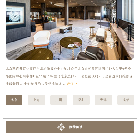
河南省洛阳市西工区中州中路与解放路交叉口百达翡丽售后服务中心（需提前预约）
河南省漯河市源汇区交通路百达翡丽售后服务中心（需提前预约）
河南省南阳市宛城区范蠡东路与南都路交叉口百达翡丽售后服务中心（需提前预约）
河南省平顶山市卫东区建设路百达翡丽售后服务中心（需提前预约）
河南省濮阳市大华龙区开州路绿城路交叉口百达翡丽售后服务中心（需提前预约）
河南省三门峡市湖滨区和平路百达翡丽售后服务中心（需提前预约）
河南省商丘市梁园区神火大道百达翡丽售后服务中心（需提前预约）
河南省新乡市红旗区人民路百达翡丽售后服务中心（需提前预约）
北京王府井百达翡丽售后维修服务中心地址位于北京市朝阳区建国门外大街甲6号华
上
河南省信阳市浉河区东方红大道百达翡丽售后服务中心（需提前预约）
熙国际中心写字楼D座11层1102室（北京总部）（需提前预约），是百达翡丽维修保
宏
养服务网点,中心技师均接受标准培训....
详情 >
技师
河南省许昌市魏都区建安大道与八龙路交叉口百达翡丽售后服务中心（需提前预约）
河南省郑州市二七区民主路10号华润大厦29层2905室百达翡丽售后服务中心（需提前预约）
北京
上海
广州
深圳
天津
成都
河南省周口市川汇区七一路百达翡丽售后服务中心（需提前预约）
河南省驻马店市驿城区乐山大道与置地大道交叉口百达翡丽售后服务中心（需提前预约）
湖北省鄂州市鄂城区文星大道百达翡丽售后服务中心（需提前预约）
推荐阅读
湖北省黄冈市黄州区赤壁大道百达翡丽售后服务中心（需提前预约）
湖北省黄石市黄石港区武汉路百达翡丽售后服务中心（需提前预约）