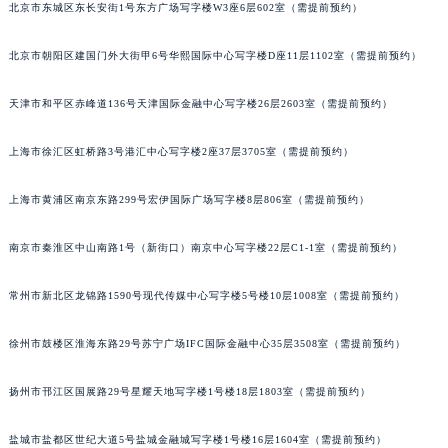
北京市东城区东长安街1号东方广场写字楼W3座6层602室（需提前预约）
乌鲁木齐市天山区红山路26号时代广场（CCMALL）C座17层17-B（需提前预约）
温州市鹿城区锦绣路1067号置信广场10层1015室（需提前预约）
北京市朝阳区建国门外大街甲6号华熙国际中心写字楼D座11层1102室（需提前预约）
哈尔滨市道里区友谊西路600号富力中心T2座写字楼29层03室（需提前预约）
大连市中山区人民路15号国际金融大厦7层G室（需提前预约）
天津市和平区赤峰道136号天津国际金融中心写字楼26层2603室（需提前预约）
佛山市禅城区季华五路57号万科金融中心C座12层1205室（需提前预约）
上海市徐汇区虹桥路3号港汇中心写字楼2座37层3705室（需提前预约）
东莞市东城街道鸿福东路1号民盈国贸中心T1写字楼9层907室（需提前预约）
无锡市梁溪区人民中路139号恒隆广场写字楼1座11层1104室（需提前预约）
上海市黄浦区南京东路299号宏伊国际广场写字楼8层806室（需提前预约）
南通市崇川区工农路57号圆融广场写字楼16层1603室（需提前预约）
苏州市苏州工业园区星港街199号苏州中心办公楼C座22层08室（需提前预约）
南京市秦淮区中山南路1号（新街口）南京中心写字楼22层C1-1室（需提前预约）
武汉市江汉区解放大道686号世界贸易大厦38层09室（需提前预约）
常州市新北区龙锦路1590号现代传媒中心写字楼5号楼10层1008室（需提前预约）
南宁市青秀区金湖路59号地王大厦12楼1224室（需提前预约）
合肥市蜀山区潜山路111号万象城华润大厦B座12楼03室（需提前预约）
徐州市鼓楼区淮海东路29号苏宁广场IFC国际金融中心35层3508室（需提前预约）
泉州市丰泽区宝洲路729号浦西万达中心写字楼A座7楼709室（需提前预约）
青岛市南区山东路6号华润大厦B座22层04室（需提前预约）
扬州市邗江区国展路29号星耀天地写字楼1号楼18层1803室（需提前预约）
烟台市芝罘区胜利路139号万达金融中心A座907室（需提前预约）
长春市朝阳区西安大路727号中银大厦A座(旺进大厦)18层09室（需提前预约）
盐城市盐都区世纪大道5号盐城金融城写字楼1号楼16层1604室（需提前预约）