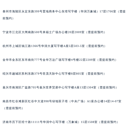
贵阳市南明区都司高架桥路33号亨特国际金融中心14楼14D（需提前预约）
泰州市海陵区永定东路399号置地商务中心东塔写字楼（华润万象城）17层1706室（需提
昆明市盘龙区北京路928号同德昆明广场写字楼10层06室（需提前预约）
前预约）
石家庄市长安区中山东路39号勒泰中心写字楼B座13层07室（需提前预约）
西安市碑林区南关正街88号华侨城长安国际中心E座6楼10室（需提前预约）
宁波市江北区大闸南路500号来福士广场办公楼20层2009室（需提前预约）
海口市龙华区金贸东路5号海口华润大厦B座17层1707室（需提前预约）
唐山市路南区新华东道100号万达广场写字楼A座10层1002室（需提前预约）
杭州市上城区钱江路1366号华润大厦写字楼A座5层503-5室（需提前预约）
台州市椒江区东海大道1800号腾达中心东1幢20楼2002室（需提前预约）
金华市金东区东市南街777号金华万达广场写字楼4号楼22层2209室（需提前预约）
内蒙古自治区呼和浩特市玉泉区大学西街70号华润万象城写字楼（鄂尔多斯大厦）23层2326室（需提前预约）
甘肃省兰州市七里河区西津西路16号兰州中心写字楼21层2102室（需提前预约）
绍兴市越城区胜利东路379号世茂天际中心写字楼8层805室（需提前预约）
重庆市解放碑渝中区民权路28号英利国际金融中心写字楼20层01室（需提前预约）
黑龙江省大庆市萨尔图区会战大街百达翡丽售后服务中心（需提前预约）
嘉兴市南湖区广益路705号嘉兴世界贸易中心写字楼A座13层1304室（需提前预约）
黑龙江省鹤岗市向阳区红军路百达翡丽售后服务中心（需提前预约）
南昌市红谷滩新区红谷中大道998号绿地双子塔（中央广场）A1座办公楼14层14-07室
黑龙江省黑河市爱辉区中央街百达翡丽售后服务中心（需提前预约）
（需提前预约）
黑龙江省鸡西市鸡冠区红军路百达翡丽售后服务中心（需提前预约）
黑龙江省佳木斯市向阳区长安路百达翡丽售后服务中心（需提前预约）
济南市历下区经十路11111号华润中心写字楼（万象城）15层1508室（需提前预约）
黑龙江省牡丹江市东安区太平路百达翡丽售后服务中心（需提前预约）