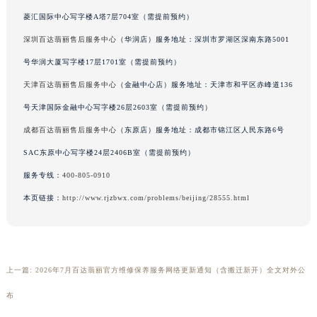
广东省湛江市赤坎区观海北路百达翡丽售后服务中心（需提前预约）
菱汇国际中心写字楼A塔7层704室（需提前预约）
广东省肇庆市端州区信安大道与砚都大道交汇处百达翡丽售后服务中心（需提前预约）
深圳百达翡丽售后服务中心
（华润店）服务地址：深圳市罗湖区深南东路5001
广西壮族自治区百色市右江区中山二路百达翡丽售后服务中心（需提前预约）
号华润大厦写字楼17层1701室（需提前预约）
广西壮族自治区北海市海城区北京路百达翡丽售后服务中心（需提前预约）
天津百达翡丽售后服务中心
（金融中心店）服务地址：天津市和平区赤峰道136
广西壮族自治区崇左市江州区石景林街道友谊大道与丽川路交汇处百达翡丽售后服务中心（需提前预约）
号天津国际金融中心写字楼26层2603室（需提前预约）
广西壮族自治区防城港市港口区金花茶大道百达翡丽售后服务中心（需提前预约）
成都百达翡丽售后服务中心
（东原店）服务地址：成都市锦江区人民东路6号
广西壮族自治区贵港市港北区港城街道布山大道与仙衣路交叉口百达翡丽售后服务中心（需提前预约）
广西壮族自治区桂林市秀峰区红岭路百达翡丽售后服务中心（需提前预约）
SAC东原中心写字楼24层2406B室（需提前预约）
广西壮族自治区河池市金城江区金城江街道朝阳路百达翡丽售后服务中心（需提前预约）
服务专线：
400-805-0910
广西壮族自治区贺州市八步区城东街道灵峰南路百达翡丽售后服务中心（需提前预约）
本页链接：
http://www.rjzbwx.com/problems/beijing/28555.html
广西壮族自治区来宾市兴宾区桂中大道百达翡丽售后服务中心（需提前预约）
广西壮族自治区柳州市城中区中山中路百达翡丽售后服务中心（需提前预约）
广西壮族自治区钦州市钦南区金海湾东大街百达翡丽售后服务中心（需提前预约）
上一篇:
2026年7月百达翡丽官方维修保养服务网络更新通知（含搬迁新开）全文对外公
广西壮族自治区梧州市万秀区龙湖镇高旺路百达翡丽售后服务中心（需提前预约）
广西壮族自治区玉林市玉州区金玉路百达翡丽售后服务中心（需提前预约）
布
海南省儋州市儋州市那大镇兰洋北路百达翡丽售后服务中心（需提前预约）