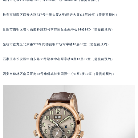
山西省忻州市忻府区和平东街与七一南路交叉口百达翡丽售后服务中心（需提前预约）
山西省阳泉市郊区平阳东街与新城大道交叉口百达翡丽售后服务中心（需提前预约）
长春市朝阳区西安大路727号中银大厦A座(旺进大厦)18层09室（需提前预约）
山西省运城市盐湖区河东街百达翡丽售后服务中心（需提前预约）
贵阳市南明区都司高架桥路33号亨特国际金融中心14楼14D（需提前预约）
山西省长治市潞州区英雄中路百达翡丽售后服务中心（需提前预约）
山西省太原市迎泽区迎泽街道解放路15号亨得利名表维修授权店3楼百达翡丽售后服务中心（需提前预约）
昆明市盘龙区北京路928号同德昆明广场写字楼10层06室（需提前预约）
天津市和平区赤峰道136号天津国际金融中心26层2603室百达翡丽售后服务中心（需提前预约）
安徽省安庆市迎江区人民路百达翡丽售后服务中心（需提前预约）
石家庄市长安区中山东路39号勒泰中心写字楼B座13层07室（需提前预约）
安徽省蚌埠市蚌山区淮河路百达翡丽售后服务中心（需提前预约）
西安市碑林区南关正街88号华侨城长安国际中心E座6楼10室（需提前预约）
安徽省亳州市谯城区魏武大道百达翡丽售后服务中心（需提前预约）
安徽省池州市贵池区长江路百达翡丽售后服务中心（需提前预约）
安徽省滁州市琅琊区南谯北路百达翡丽售后服务中心（需提前预约）
安徽省阜阳市颍州区颍州北路百达翡丽售后服务中心（需提前预约）
安徽省淮北市相山区淮海路百达翡丽售后服务中心（需提前预约）
安徽省淮南市田家庵区国庆中路百达翡丽售后服务中心（需提前预约）
安徽省黄山市屯溪区黄山西路百达翡丽售后服务中心（需提前预约）
安徽省六安市金安区解放中路百达翡丽售后服务中心（需提前预约）