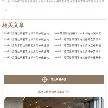
下一篇:
2026年7月百达翡丽官方售后维修中心搬迁及保养点新开补充最终通知原文内容
海南省东方市八所镇解放西路百达翡丽售后服务中心（需提前预约）
公示
海南省琼海市嘉积镇东风路百达翡丽售后服务中心（需提前预约）
海南省三沙市西沙区西沙群岛永兴岛北京路百达翡丽售后服务中心（需提前预约）
相关文章
海南省三亚市吉阳区迎宾路百达翡丽售后服务中心（需提前预约）
海南省万宁市万城镇解放路百达翡丽售后服务中心（需提前预约）
2026年7月百达翡丽官方保养维修综合站搬迁及新增服务点补充最终公示
2026最新百达翡丽Patek Philippe腕表官方维修中心网点地址考察报告
海南省文昌市文城镇教育东路百达翡丽售后服务中心（需提前预约）
2026年7月百达翡丽官方保养维修综合站搬迁及新增服务点补充公示原文
2026年7月百达翡丽官方维修网点及保养中心变动补充汇总文本
海南省五指山市通什镇三月三大道百达翡丽售后服务中心（需提前预约）
2026年7月关于百达翡丽官方维修保养服务中心搬迁及新增的正式文件全文内容公示
2026年7月百达翡丽官方售后点迁移并增设新点公告
2026年7月百达翡丽官方售后维修保养网点变动简明补充手册内容发布
2026年7月百达翡丽官方售后维修及保养中心网点最终更新最终汇总确认
香港特别行政区尖沙咀区油尖旺区广东道百达翡丽售后服务中心（需提前预约）
2026年7月百达翡丽官方保养维修服务站点迁移及新设总览详细说明文件定稿
2026年7月百达翡丽官方维修保养服务中心搬迁与新设点补充确认通告
香港特别行政区金钟区中西区金钟道百达翡丽售后服务中心（需提前预约）
香港特别行政区九龙区油尖旺区弥敦道百达翡丽售后服务中心（需提前预约）
香港特别行政区铜锣湾区湾仔区轩尼诗道百达翡丽售后服务中心（需提前预约）
河南省安阳市文峰区解放大道百达翡丽售后服务中心（需提前预约）
百达翡丽保养
河南省鹤壁市淇滨区九州路百达翡丽售后服务中心（需提前预约）
北京百达翡丽售后服务中心
河南省济源市沁园街道济水大道百达翡丽售后服务中心（需提前预约）
河南省焦作市解放区解放路百达翡丽售后服务中心（需提前预约）
河南省开封市鼓楼区中山路百达翡丽售后服务中心（需提前预约）