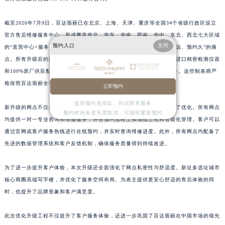
山东省德州市德城区东风中路百达翡丽售后服务中心（需提前预约）
截至2026年7月9日，百达翡丽已在北京、上海、天津、重庆等全国34个省级行政区设立
山东省东营市东营区济南路百达翡丽售后服务中心（需提前预约）
官方售后维修服务中心。形成覆盖华北、华东、华南、西南、华中、东北、西北七大区域
山东省济南市历下区经十路11111号华润中心写字楼（万象城）15层1508室百达翡丽售后服务中心（需提前预约）
预约入口
关闭
的“直营中心+服务点”双轨网络，彻底解决以往部分地区“售后难、距离远、预约久”的痛
山东省济宁市任城区太白楼路百达翡丽售后服务中心（需提前预约）
点。所有升级后的网点均通过瑞士日内瓦总部严格认证，统一配备瑞士进口精密检测仪器
山东省莱芜市文化南路8号银座商城名表维修一楼名表维修百达翡丽售后服务中心（需提前预约）
和100%原厂供应配件，并由经品牌专项培训认证的资深制表师提供服务。这些制表师严
山东省临沂市兰山区解放路百达翡丽售后服务中心（需提前预约）
格按照百达翡丽全球统一服务标准与质保体系执行工作流程。
立即预约
山东省日照市东港区烟台路百达翡丽售后服务中心（需提前预约）
提前预约免排队，到店即享服务
新升级的网点不仅在硬件设施上进行了全面升级，在软件服务上也进行了优化。所有网点
山东省泰安市泰山区财源街道泰山大街百达翡丽售后服务中心（需提前预约）
预约时间有变无需取消，可随时重新预约
均提供一对一专业咨询和维修服务，并在预约流程上实现线上化和智能化管理。客户可以
山东省威海市环翠区新威海路89号振华商厦一楼名表维修百达翡丽售后服务中心（需提前预约）
通过官网或客户服务热线进行在线预约，并实时查询维修进度。此外，所有网点均配备了
山东省潍坊市奎文区东风东街百达翡丽售后服务中心（需提前预约）
先进的数据管理系统和客户反馈机制，确保服务质量得到持续改进。
山东省枣庄市滕州市北辛路与善国路交叉口百达翡丽售后服务中心（需提前预约）
山东省淄博市张店区金晶大道百达翡丽售后服务中心（需提前预约）
为了进一步提升客户体验，本次升级还全面强化了网点私密性与舒适度。新址多选址城市
上海市黄浦区南京东路299号宏伊国际广场写字楼8层806室百达翡丽售后服务中心（需提前预约）
核心商圈高端写字楼，并优化了服务空间布局。为表主提供更安心舒适的售后体验的同
时，也提升了品牌形象和客户满意度。
上海市徐汇区虹桥路3号港汇中心2座37层3705室百达翡丽售后服务中心（需提前预约）
浙江省杭州市上城区钱江路1366号华润大厦A座5层503-5室百达翡丽售后服务中心（需提前预约）
此次优化升级工程不仅提升了客户服务体验，还进一步巩固了百达翡丽在中国市场的领先
浙江省湖州市吴兴区劳动路百达翡丽售后服务中心（需提前预约）