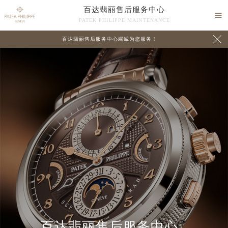
百达翡丽售后服务中心

PATEK PHILIPPE MAINTENANCE

百达翡丽售后服务中心竭诚为您服务！
中心介绍
联系我们
百达翡丽售后服务中心