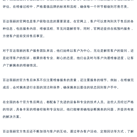
山东省枣庄市滕州市北辛路与善国路交叉口百达翡丽售后服务中心（需提前预约）
评估。在维修过程中，严格遵循品牌的标准和流程，确保每一个环节都做到尽善尽美。
山东省淄博市张店区金晶大道百达翡丽售后服务中心（需提前预约）
百达翡丽的官网也是客户获取信息的重要渠道。在官网上，客户可以查询到关于售后的各
上海市黄浦区南京东路299号宏伊国际广场写字楼8层806室百达翡丽售后服务中心（需提前预约）
立即预约
种信息，包括服务内容、维修流程、常见问题解答等。同时，官网还提供在线预约服务，
上海市徐汇区虹桥路3号港汇中心2座37层3705室百达翡丽售后服务中心（需提前预约）
提前预约免排队，到店即享服务
方便客户提前安排售后事宜。
浙江省杭州市上城区钱江路1366号华润大厦A座5层503-5室百达翡丽售后服务中心（需提前预约）
预约时间有变无需取消，可随时重新预约
浙江省湖州市吴兴区劳动路百达翡丽售后服务中心（需提前预约）
对于百达翡丽的客户服务团队来说，他们始终以客户为中心。无论是解答客户的疑问，还
浙江省嘉兴市南湖区广益路705号嘉兴世界贸易中心A座13层1304室百达翡丽售后服务中心（需提前预约）
是处理客户的投诉，都秉持着专业、耐心的态度。他们会及时与客户沟通维修进度，让客
户了解腕表的维修情况。
浙江省金华市金东区东市南街777号金华万达广场4号楼22楼2209室百达翡丽售后服务中心（需提前预约）
浙江省丽水市莲都区解放街百达翡丽售后服务中心（需提前预约）
百达翡丽的官方售后体系不仅注重维修服务的质量，还注重服务的细节。例如，在维修完
浙江省宁波市江北区大闸南路500号来福士广场办公楼20层2009室百达翡丽售后服务中心（需提前预约）
成后，会对腕表进行全面的清洁和保养，确保腕表以最佳的状态回到客户手中。
浙江省衢州市柯城区上街百达翡丽售后服务中心（需提前预约）
浙江省绍兴市越城区胜利东路379号世茂天际中心写字楼8层805室百达翡丽售后服务中心（需提前预约）
在全国的各个官方售后网点，都配备了先进的设备和专业的技术人员。这些人员经过严格
浙江省舟山市定海区解放东路百达翡丽售后服务中心（需提前预约）
的培训，具备丰富的维修经验和专业知识。他们能够准确地诊断腕表的问题，并提供有效
的解决方案。
澳门特别行政区大堂区议事亭前地（新马路）百达翡丽售后服务中心（需提前预约）
澳门特别行政区风顺堂区南湾大马路百达翡丽售后服务中心（需提前预约）
百达翡丽官方售后还不断加强与客户的互动。通过举办客户活动、定期回访等方式，了解
澳门特别行政区花地玛堂区关闸广场百达翡丽售后服务中心（需提前预约）