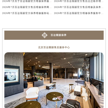
2026年7月关于百达翡丽官方维修保养服务中心搬迁及新增的正式文件全文内容公示
2026年7月百达翡丽官方售后点迁移并增设新点公告
河南省郑州市二七区民主路10号华润大厦29层2905室百达翡丽售后服务中心（需提前预约）
2026年7月百达翡丽官方售后维修保养网点变动简明补充手册内容发布
2026年7月百达翡丽官方售后维修及保养中心网点最终更新最终汇总确认
河南省周口市川汇区七一路百达翡丽售后服务中心（需提前预约）
2026年7月百达翡丽官方保养维修服务站点迁移及新设总览详细说明文件定稿
2026年7月百达翡丽官方维修保养服务中心搬迁与新设点补充确认通告
河南省驻马店市驿城区乐山大道与置地大道交叉口百达翡丽售后服务中心（需提前预约）
湖北省鄂州市鄂城区文星大道百达翡丽售后服务中心（需提前预约）
湖北省黄冈市黄州区赤壁大道百达翡丽售后服务中心（需提前预约）
百达翡丽保养
湖北省黄石市黄石港区武汉路百达翡丽售后服务中心（需提前预约）
湖北省荆门市东宝中天街步行街百达翡丽售后服务中心（需提前预约）
北京百达翡丽售后服务中心
湖北省荆州市荆州区荆中路百达翡丽售后服务中心（需提前预约）
湖北省十堰市茅箭区人民北路百达翡丽售后服务中心（需提前预约）
湖北省随州市曾都区青年路百达翡丽售后服务中心（需提前预约）
湖北省咸宁市咸安区长安大道百达翡丽售后服务中心（需提前预约）
湖北省襄阳市樊城区长虹路与人民路交叉口百达翡丽售后服务中心（需提前预约）
湖北省孝感市孝南区复兴大道百达翡丽售后服务中心（需提前预约）
湖北省宜昌市西陵区夷陵大道与港窑路百达翡丽售后服务中心（需提前预约）
湖南省常德市武陵区人民路百达翡丽售后服务中心（需提前预约）
湖南省郴州市北湖区国庆北路百达翡丽售后服务中心（需提前预约）