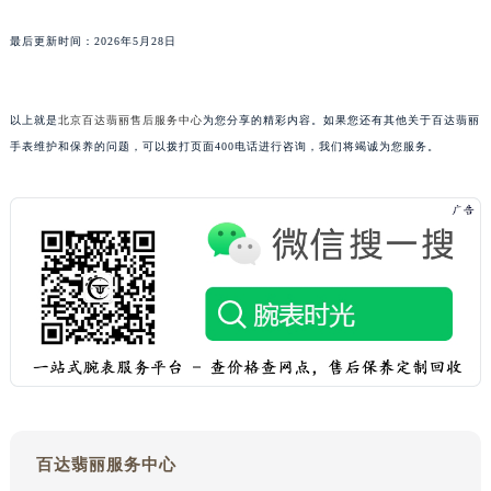
广东省汕头市龙湖区长平路百达翡丽售后服务中心（需提前预约）
最后更新时间：2026年5月28日
广东省汕尾市城区香洲街道园林社区翠园街百达翡丽售后服务中心（需提前预约）
广东省韶关市武江区芙蓉新区与老城中心交汇处百达翡丽售后服务中心（需提前预约）
广东省深圳市罗湖区深南东路5001号华润大厦17层1701室百达翡丽售后服务中心（需提前预约）
以上就是
北京百达翡丽售后服务中心
为您分享的精彩内容。如果您还有其他关于百达翡丽
广东省阳江市江城区东风一路百达翡丽售后服务中心（需提前预约）
手表维护和保养的问题，可以拨打页面400电话进行咨询，我们将竭诚为您服务。
广东省云浮市云城区金山路百达翡丽售后服务中心（需提前预约）
广东省湛江市赤坎区观海北路百达翡丽售后服务中心（需提前预约）
广东省肇庆市端州区信安大道与砚都大道交汇处百达翡丽售后服务中心（需提前预约）
广西壮族自治区百色市右江区中山二路百达翡丽售后服务中心（需提前预约）
广西壮族自治区北海市海城区北京路百达翡丽售后服务中心（需提前预约）
广西壮族自治区崇左市江州区石景林街道友谊大道与丽川路交汇处百达翡丽售后服务中心（需提前预约）
广西壮族自治区防城港市港口区金花茶大道百达翡丽售后服务中心（需提前预约）
广西壮族自治区贵港市港北区港城街道布山大道与仙衣路交叉口百达翡丽售后服务中心（需提前预约）
广西壮族自治区桂林市秀峰区红岭路百达翡丽售后服务中心（需提前预约）
广西壮族自治区河池市金城江区金城江街道朝阳路百达翡丽售后服务中心（需提前预约）
百达翡丽服务中心
广西壮族自治区贺州市八步区城东街道灵峰南路百达翡丽售后服务中心（需提前预约）