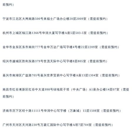
前预约）
南宁市青秀区金湖路59号地王大厦12楼1224室（需提前预约）
合肥市蜀山区潜山路111号万象城华润大厦B座12楼03室（需提前预约）
宁波市江北区大闸南路500号来福士广场办公楼20层2009室（需提前预约）
泉州市丰泽区宝洲路729号浦西万达中心写字楼A座7楼709室（需提前预约）
青岛市南区山东路6号华润大厦B座22层04室（需提前预约）
杭州市上城区钱江路1366号华润大厦写字楼A座5层503-5室（需提前预约）
烟台市芝罘区胜利路139号万达金融中心A座907室（需提前预约）
长春市朝阳区西安大路727号中银大厦A座(旺进大厦)18层09室（需提前预约）
金华市金东区东市南街777号金华万达广场写字楼4号楼22层2209室（需提前预约）
贵阳市南明区都司高架桥路33号亨特国际金融中心14楼14D（需提前预约）
绍兴市越城区胜利东路379号世茂天际中心写字楼8层805室（需提前预约）
昆明市盘龙区北京路928号同德昆明广场写字楼10层06室（需提前预约）
石家庄市长安区中山东路39号勒泰中心写字楼B座13层07室（需提前预约）
嘉兴市南湖区广益路705号嘉兴世界贸易中心写字楼A座13层1304室（需提前预约）
西安市碑林区南关正街88号华侨城长安国际中心E座6楼10室（需提前预约）
海口市龙华区金贸东路5号海口华润大厦B座17层1707室（需提前预约）
南昌市红谷滩新区红谷中大道998号绿地双子塔（中央广场）A1座办公楼14层07室（需提
唐山市路南区新华东道100号万达广场写字楼A座10层1002室（需提前预约）
前预约）
台州市椒江区东海大道1800号腾达中心东1幢20楼2002室（需提前预约）
济南市历下区经十路11111号华润中心写字楼（万象城）15层1508室（需提前预约）
内蒙古自治区呼和浩特市玉泉区大学西街70号华润万象城写字楼（鄂尔多斯大厦）23层2326室（需提前预约）
甘肃省兰州市七里河区西津西路16号兰州中心写字楼21层2102室（需提前预约）
广州市天河区天河路230号万菱汇国际中心写字楼A塔7层704室（需提前预约）
重庆市解放碑渝中区民权路28号英利国际金融中心写字楼20层01室（需提前预约）