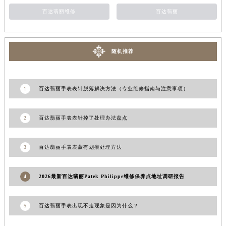
新疆维吾尔自治区阿拉尔市胜利大道百达翡丽售后服务中心（需提前预约）
百达翡丽维修
百达翡丽
新疆维吾尔自治区阿拉山口市友好路百达翡丽售后服务中心（需提前预约）
新疆维吾尔自治区阿勒泰市解放路百达翡丽售后服务中心（需提前预约）
随机推荐
新疆维吾尔自治区阿图什市光明路百达翡丽售后服务中心（需提前预约）
新疆维吾尔自治区白杨市军垦路百达翡丽售后服务中心（需提前预约）
新疆维吾尔自治区北屯市团结路百达翡丽售后服务中心（需提前预约）
1
百达翡丽手表表针脱落解决方法（专业维修指南与注意事项）
新疆维吾尔自治区博乐市博乐市北京路百达翡丽售后服务中心（需提前预约）
新疆维吾尔自治区昌吉市延安北路百达翡丽售后服务中心（需提前预约）
2
百达翡丽手表表针掉了处理办法盘点
新疆维吾尔自治区阜康市博峰路百达翡丽售后服务中心（需提前预约）
新疆维吾尔自治区哈密市伊州区建国北路百达翡丽售后服务中心（需提前预约）
3
百达翡丽手表表蒙有划痕处理方法
新疆维吾尔自治区和田市和田市北京西路百达翡丽售后服务中心（需提前预约）
新疆维吾尔自治区胡杨河市胡杨河市胡杨路百达翡丽售后服务中心（需提前预约）
4
2026最新百达翡丽Patek Philippe维修保养点地址调研报告
新疆维吾尔自治区霍尔果斯市亚欧北路百达翡丽售后服务中心（需提前预约）
新疆维吾尔自治区喀什市解放北路百达翡丽售后服务中心（需提前预约）
5
百达翡丽手表出现不走现象是因为什么？
新疆维吾尔自治区可克达拉市幸福路百达翡丽售后服务中心（需提前预约）
新疆维吾尔自治区克拉玛依市克拉玛依区友谊路百达翡丽售后服务中心（需提前预约）