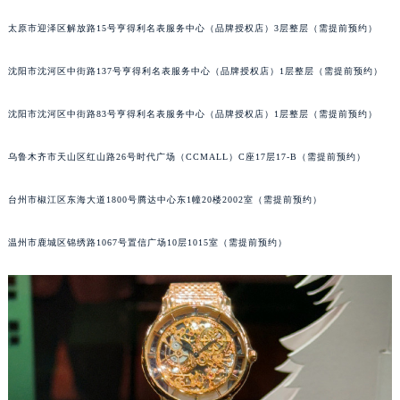
吉林省四平市铁东区紫气大路与南九经街交汇处百达翡丽售后服务中心（需提前预约）
太原市迎泽区解放路15号亨得利名表服务中心（品牌授权店）3层整层（需提前预约）
吉林省松原市宁江区五环大街百达翡丽售后服务中心（需提前预约）
吉林省通化市东昌区环通乡江南大街百达翡丽售后服务中心（需提前预约）
沈阳市沈河区中街路137号亨得利名表服务中心（品牌授权店）1层整层（需提前预约）
吉林省延边市延吉市解放路百达翡丽售后服务中心（需提前预约）
沈阳市沈河区中街路83号亨得利名表服务中心（品牌授权店）1层整层（需提前预约）
辽宁省鞍山市铁东区站前街百达翡丽售后服务中心（需提前预约）
辽宁省本溪市平山区胜利路百达翡丽售后服务中心（需提前预约）
乌鲁木齐市天山区红山路26号时代广场（CCMALL）C座17层17-B（需提前预约）
辽宁省朝阳市双塔区新华路百达翡丽售后服务中心（需提前预约）
辽宁省丹东市振兴区七经街百达翡丽售后服务中心（需提前预约）
台州市椒江区东海大道1800号腾达中心东1幢20楼2002室（需提前预约）
辽宁省抚顺市新抚区东一路百达翡丽售后服务中心（需提前预约）
辽宁省阜新市海州区解放大街百达翡丽售后服务中心（需提前预约）
温州市鹿城区锦绣路1067号置信广场10层1015室（需提前预约）
辽宁省葫芦岛市连山区中央路百达翡丽售后服务中心（需提前预约）
辽宁省锦州市古塔区中央大街百达翡丽售后服务中心（需提前预约）
辽宁省辽阳市白塔区新运大街百达翡丽售后服务中心（需提前预约）
辽宁省盘锦市兴隆台区石油大街百达翡丽售后服务中心（需提前预约）
辽宁省铁岭市银州区南马路百达翡丽售后服务中心（需提前预约）
辽宁省营口市站前区市府路与渤海大街交叉口百达翡丽售后服务中心（需提前预约）