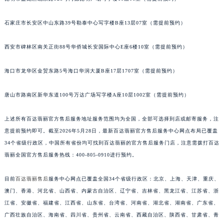
安徽省滁州市琅琊区南谯北路百达翡丽售后服务中心（需提前预约）
石家庄市长安区中山东路39号勒泰中心写字楼B座13层07室（需提前预约）
安徽省阜阳市颍州区颍州北路百达翡丽售后服务中心（需提前预约）
安徽省淮北市相山区淮海路百达翡丽售后服务中心（需提前预约）
西安市碑林区南关正街88号华侨城长安国际中心E座6楼10室（需提前预约）
安徽省淮南市田家庵区国庆中路百达翡丽售后服务中心（需提前预约）
安徽省黄山市屯溪区黄山西路百达翡丽售后服务中心（需提前预约）
海口市龙华区金贸东路5号海口华润大厦B座17层1707室（需提前预约）
安徽省六安市金安区解放中路百达翡丽售后服务中心（需提前预约）
安徽省马鞍山市雨山区湖南西路百达翡丽售后服务中心（需提前预约）
唐山市路南区新华东道100号万达广场写字楼A座10层1002室（需提前预约）
安徽省宿州市埇桥区人民中路百达翡丽售后服务中心（需提前预约）
上述所有百达翡丽官方售后服务地址服务范围均为全国，全部可选择到店或邮寄服务，注
安徽省铜陵市铜官区石城大道百达翡丽售后服务中心（需提前预约）
意提前预约即可。截至2026年5月28日，最新百达翡丽官方售后服务中心网点布局已覆盖
安徽省芜湖市镜湖区中山路步行街百达翡丽售后服务中心（需提前预约）
34个省级行政区，中国所有省份均可找到百达翡丽的官方售后服务门店，注意需拨打百达
安徽省宣城市宣州区叠嶂西路百达翡丽售后服务中心（需提前预约）
翡丽全国官方售后服务热线：400-805-0910进行预约。
福建省龙岩市新罗区九一南路百达翡丽售后服务中心（需提前预约）
福建省南平市建阳区人民西路百达翡丽售后服务中心（需提前预约）
目前
百达翡丽售后
服务中心网点已覆盖全国34个省级行政区：北京、上海、天津、重庆、
澳门、香港、河北省、山西省、内蒙古自治区、辽宁省、吉林省、黑龙江省、江苏省、浙
福建省宁德市蕉城区天湖东路百达翡丽售后服务中心（需提前预约）
江省、安徽省、福建省、江西省、山东省、台湾省、河南省、湖北省、湖南省、广东省、
福建省莆田市城厢区霞林街道荔华东大道百达翡丽售后服务中心（需提前预约）
广西壮族自治区、海南省、四川省、贵州省、云南省、西藏自治区、陕西省、甘肃省、青
福建省三明市三元区东乾二路百达翡丽售后服务中心（需提前预约）