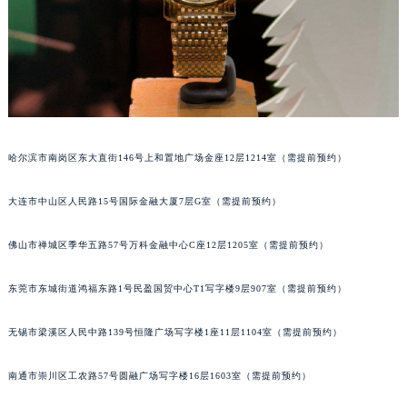
辽宁省沈阳市沈河区中街路137号亨得利名表维修授权店1楼百达翡丽售后服务中心（需提前预约）
辽宁省沈阳市沈河区中街路83号亨得利名表维修授权店1楼百达翡丽售后服务中心（需提前预约）
北京市朝阳区建国门外大街甲6号华熙国际中心D座11层1102室百达翡丽售后服务中心（北京总部）（需提前预约）
北京市东城区东长安街1号王府井东方广场W3座6层602室百达翡丽售后服务中心（需提前预约）
河北省保定市竞秀区朝阳北大街北国先天下百达翡丽售后服务中心（需提前预约）
内蒙古自治区阿拉善盟市左旗土尔扈特大街百达翡丽售后服务中心（需提前预约）
哈尔滨市南岗区东大直街146号上和置地广场金座12层1214室（需提前预约）
内蒙古自治区巴彦淖尔市临河区新华街百达翡丽售后服务中心（需提前预约）
内蒙古自治区包头市青山区幸福路甲3号王府井百货名表维修百达翡丽售后服务中心（需提前预约）
大连市中山区人民路15号国际金融大厦7层G室（需提前预约）
内蒙古自治区赤峰市红山区哈达街百达翡丽售后服务中心（需提前预约）
佛山市禅城区季华五路57号万科金融中心C座12层1205室（需提前预约）
内蒙古自治区鄂尔多斯市东胜区伊金霍洛街百达翡丽售后服务中心（需提前预约）
内蒙古自治区呼伦贝尔市海拉尔区中央街百达翡丽售后服务中心（需提前预约）
东莞市东城街道鸿福东路1号民盈国贸中心T1写字楼9层907室（需提前预约）
内蒙古自治区通辽市科尔沁区明仁大街百达翡丽售后服务中心（需提前预约）
内蒙古自治区乌海市海勃湾区人民南路百达翡丽售后服务中心（需提前预约）
无锡市梁溪区人民中路139号恒隆广场写字楼1座11层1104室（需提前预约）
内蒙古自治区乌兰察布市集宁区恩和大街百达翡丽售后服务中心（需提前预约）
内蒙古自治区锡林郭勒盟市锡林浩特市光明街与额尔敦路交叉口百达翡丽售后服务中心（需提前预约）
南通市崇川区工农路57号圆融广场写字楼16层1603室（需提前预约）
内蒙古自治区兴安盟市乌兰浩特市兴安大街百达翡丽售后服务中心（需提前预约）