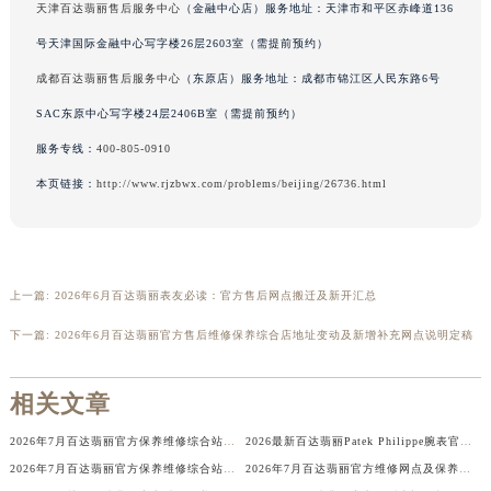
天津百达翡丽售后服务中心
（金融中心店）服务地址：天津市和平区赤峰道136
香港特别行政区铜锣湾区湾仔区轩尼诗道百达翡丽售后服务中心（需提前预约）
号天津国际金融中心写字楼26层2603室（需提前预约）
河南省安阳市文峰区解放大道百达翡丽售后服务中心（需提前预约）
成都百达翡丽售后服务中心
（东原店）服务地址：成都市锦江区人民东路6号
河南省鹤壁市淇滨区九州路百达翡丽售后服务中心（需提前预约）
河南省济源市沁园街道济水大道百达翡丽售后服务中心（需提前预约）
SAC东原中心写字楼24层2406B室（需提前预约）
河南省焦作市解放区解放路百达翡丽售后服务中心（需提前预约）
服务专线：
400-805-0910
河南省开封市鼓楼区中山路百达翡丽售后服务中心（需提前预约）
本页链接：
http://www.rjzbwx.com/problems/beijing/26736.html
河南省洛阳市西工区中州中路与解放路交叉口百达翡丽售后服务中心（需提前预约）
河南省漯河市源汇区交通路百达翡丽售后服务中心（需提前预约）
河南省南阳市宛城区范蠡东路与南都路交叉口百达翡丽售后服务中心（需提前预约）
上一篇:
2026年6月百达翡丽表友必读：官方售后网点搬迁及新开汇总
河南省平顶山市卫东区建设路百达翡丽售后服务中心（需提前预约）
河南省濮阳市大华龙区开州路绿城路交叉口百达翡丽售后服务中心（需提前预约）
下一篇:
2026年6月百达翡丽官方售后维修保养综合店地址变动及新增补充网点说明定稿
河南省三门峡市湖滨区和平路百达翡丽售后服务中心（需提前预约）
河南省商丘市梁园区神火大道百达翡丽售后服务中心（需提前预约）
相关文章
河南省新乡市红旗区人民路百达翡丽售后服务中心（需提前预约）
2026年7月百达翡丽官方保养维修综合站搬迁及新增服务点补充最终公示
2026最新百达翡丽Patek Philippe腕表官方维修中心网点地址考察报告
河南省信阳市浉河区东方红大道百达翡丽售后服务中心（需提前预约）
2026年7月百达翡丽官方保养维修综合站搬迁及新增服务点补充公示原文
2026年7月百达翡丽官方维修网点及保养中心变动补充汇总文本
河南省许昌市魏都区建安大道与八龙路交叉口百达翡丽售后服务中心（需提前预约）