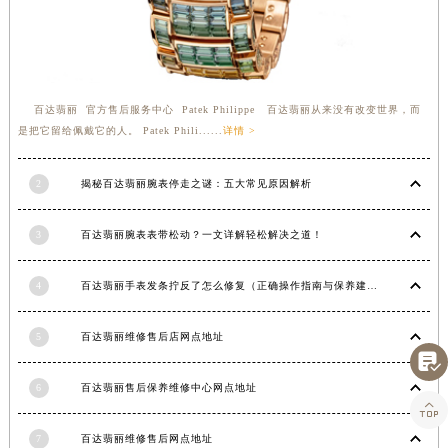
河南省周口市川汇区七一路百达翡丽售后服务中心（需提前预约）
河南省驻马店市驿城区乐山大道与置地大道交叉口百达翡丽售后服务中心（需提前预约）
湖北省鄂州市鄂城区文星大道百达翡丽售后服务中心（需提前预约）
湖北省黄冈市黄州区赤壁大道百达翡丽售后服务中心（需提前预约）
百达翡丽 官方售后服务中心 Patek Philippe 百达翡丽从来没有改变世界，而
湖北省黄石市黄石港区武汉路百达翡丽售后服务中心（需提前预约）
是把它留给佩戴它的人。 Patek Phili......
详情 >
湖北省荆门市东宝中天街步行街百达翡丽售后服务中心（需提前预约）
2
揭秘百达翡丽腕表停走之谜：五大常见原因解析
湖北省荆州市荆州区荆中路百达翡丽售后服务中心（需提前预约）
湖北省十堰市茅箭区人民北路百达翡丽售后服务中心（需提前预约）
3
百达翡丽腕表表带松动？一文详解轻松解决之道！
湖北省随州市曾都区青年路百达翡丽售后服务中心（需提前预约）
湖北省咸宁市咸安区长安大道百达翡丽售后服务中心（需提前预约）
4
百达翡丽手表发条拧反了怎么修复（正确操作指南与保养建议）
湖北省襄阳市樊城区长虹路与人民路交叉口百达翡丽售后服务中心（需提前预约）
湖北省孝感市孝南区复兴大道百达翡丽售后服务中心（需提前预约）
5
百达翡丽维修售后店网点地址
湖北省宜昌市西陵区夷陵大道与港窑路百达翡丽售后服务中心（需提前预约）

湖南省常德市武陵区人民路百达翡丽售后服务中心（需提前预约）
6
百达翡丽售后保养维修中心网点地址

湖南省郴州市北湖区国庆北路百达翡丽售后服务中心（需提前预约）
湖南省衡阳市雁峰区解放路百达翡丽售后服务中心（需提前预约）
7
百达翡丽维修售后网点地址