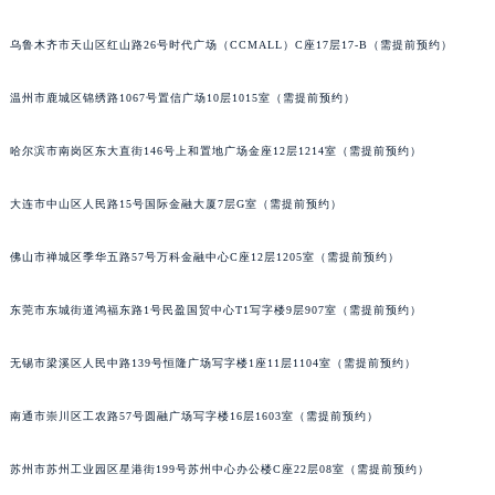
辽宁省沈阳市沈河区中街路83号亨得利名表维修授权店1楼百达翡丽售后服务中心（需提前预约）
乌鲁木齐市天山区红山路26号时代广场（CCMALL）C座17层17-B（需提前预约）
北京市朝阳区建国门外大街甲6号华熙国际中心D座11层1102室百达翡丽售后服务中心（北京总部）（需提前预约）
北京市东城区东长安街1号王府井东方广场W3座6层602室百达翡丽售后服务中心（需提前预约）
温州市鹿城区锦绣路1067号置信广场10层1015室（需提前预约）
河北省保定市竞秀区朝阳北大街北国先天下百达翡丽售后服务中心（需提前预约）
内蒙古自治区阿拉善盟市左旗土尔扈特大街百达翡丽售后服务中心（需提前预约）
哈尔滨市南岗区东大直街146号上和置地广场金座12层1214室（需提前预约）
内蒙古自治区巴彦淖尔市临河区新华街百达翡丽售后服务中心（需提前预约）
大连市中山区人民路15号国际金融大厦7层G室（需提前预约）
内蒙古自治区包头市青山区幸福路甲3号王府井百货名表维修百达翡丽售后服务中心（需提前预约）
内蒙古自治区赤峰市红山区哈达街百达翡丽售后服务中心（需提前预约）
佛山市禅城区季华五路57号万科金融中心C座12层1205室（需提前预约）
内蒙古自治区鄂尔多斯市东胜区伊金霍洛街百达翡丽售后服务中心（需提前预约）
内蒙古自治区呼伦贝尔市海拉尔区中央街百达翡丽售后服务中心（需提前预约）
东莞市东城街道鸿福东路1号民盈国贸中心T1写字楼9层907室（需提前预约）
内蒙古自治区通辽市科尔沁区明仁大街百达翡丽售后服务中心（需提前预约）
内蒙古自治区乌海市海勃湾区人民南路百达翡丽售后服务中心（需提前预约）
无锡市梁溪区人民中路139号恒隆广场写字楼1座11层1104室（需提前预约）
内蒙古自治区乌兰察布市集宁区恩和大街百达翡丽售后服务中心（需提前预约）
南通市崇川区工农路57号圆融广场写字楼16层1603室（需提前预约）
内蒙古自治区锡林郭勒盟市锡林浩特市光明街与额尔敦路交叉口百达翡丽售后服务中心（需提前预约）
内蒙古自治区兴安盟市乌兰浩特市兴安大街百达翡丽售后服务中心（需提前预约）
苏州市苏州工业园区星港街199号苏州中心办公楼C座22层08室（需提前预约）
山西省大同市平城区迎宾街百达翡丽售后服务中心（需提前预约）