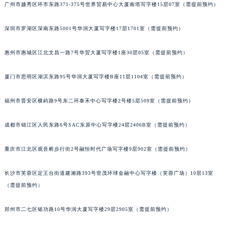
广州市越秀区环市东路371-375号世界贸易中心大厦南塔写字楼15层07室（需提前预约）
黑龙江省鹤岗市向阳区红军路百达翡丽售后服务中心（需提前预约）
黑龙江省黑河市爱辉区中央街百达翡丽售后服务中心（需提前预约）
深圳市罗湖区深南东路5001号华润大厦写字楼17层1701室（需提前预约）
黑龙江省鸡西市鸡冠区红军路百达翡丽售后服务中心（需提前预约）
黑龙江省佳木斯市向阳区长安路百达翡丽售后服务中心（需提前预约）
惠州市惠城区江北文昌一路7号华贸大厦写字楼1座30层05室（需提前预约）
黑龙江省牡丹江市东安区太平路百达翡丽售后服务中心（需提前预约）
厦门市思明区湖滨东路95号华润大厦写字楼B座11层1104室（需提前预约）
黑龙江省七台河市桃山区大同街百达翡丽售后服务中心（需提前预约）
黑龙江省齐齐哈尔市龙沙区龙华路百达翡丽售后服务中心（需提前预约）
福州市晋安区横屿路9号东二环泰禾中心写字楼2号楼5层509室（需提前预约）
黑龙江省双鸭山市尖山区新兴大街百达翡丽售后服务中心（需提前预约）
黑龙江省绥化市北林区新华街与康庄路交叉口百达翡丽售后服务中心（需提前预约）
成都市锦江区人民东路6号SAC东原中心写字楼24层2406B室（需提前预约）
黑龙江省伊春市伊美区通河路百达翡丽售后服务中心（需提前预约）
重庆市江北区观音桥步行街2号融恒时代广场写字楼9层902室（需提前预约）
吉林省白城市洮北区明仁南街百达翡丽售后服务中心（需提前预约）
吉林省白山市浑江区浑江大街百达翡丽售后服务中心（需提前预约）
长沙市芙蓉区定王台街道建湘路393号世茂环球金融中心写字楼（芙蓉广场）10层13室
吉林省吉林市船营区河南街百达翡丽售后服务中心（需提前预约）
（需提前预约）
吉林省辽源市龙山区人民大街百达翡丽售后服务中心（需提前预约）
吉林省梅河口市新华街道梅河大街百达翡丽售后服务中心（需提前预约）
郑州市二七区铭功路10号华润大厦写字楼29层2905室（需提前预约）
吉林省四平市铁东区紫气大路与南九经街交汇处百达翡丽售后服务中心（需提前预约）