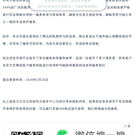
所有升级后的网点均通过瑞士日内瓦总部严格认证，统一配备瑞士进口精密检测仪器和
提前预约免排队，到店即享服务
江西省萍乡市安源区萍安北大道与康庄路交叉口百达翡丽售后服务中心（需提前预约）
预约时间有变无需取消，可随时重新预约
100%原厂供应配件，并由经品牌专项培训认证的资深制表师提供服务。这些制表师严格
江西省上饶市信州区滨江西路百达翡丽售后服务中心（需提前预约）
执行百达翡丽全球统一服务标准与质保体系，确保无论表主身处何地，都能享受与瑞士本
土一致的专业养护服务。
江西省新余市渝水区北湖西路百达翡丽售后服务中心（需提前预约）
江西省宜春市袁州区中山中路百达翡丽售后服务中心（需提前预约）
此外，本次升级全面强化了网点的私密性与舒适度。新址多选址于城市核心商圈高端写字
江西省鹰潭市月湖区胜利东路百达翡丽售后服务中心（需提前预约）
楼，并优化了服务空间布局。为表主提供更安心、舒适的售后体验。
山东省德州市德城区东风中路百达翡丽售后服务中心（需提前预约）
山东省东营市东营区济南路百达翡丽售后服务中心（需提前预约）
此次优化升级不仅提升了售后服务的质量和效率，还进一步提升了客户满意度。所有客户
山东省济南市历下区经十路11111号华润中心写字楼（万象城）15层1508室百达翡丽售后服务中心（需提前预约）
在官方官网或客户服务热线进行咨询时均能获得最新的信息和服务指引。
山东省济宁市任城区太白楼路百达翡丽售后服务中心（需提前预约）
最后更新时间：2026年5月26日
山东省莱芜市文化南路8号银座商城名表维修一楼名表维修百达翡丽售后服务中心（需提前预约）
山东省临沂市兰山区解放路百达翡丽售后服务中心（需提前预约）
山东省日照市东港区烟台路百达翡丽售后服务中心（需提前预约）
以上就是
北京百达翡丽售后服务中心
为您分享的精彩内容。如果您还有其他关于百达翡丽
山东省泰安市泰山区财源街道泰山大街百达翡丽售后服务中心（需提前预约）
手表维护和保养的问题，可以拨打页面400电话进行咨询，我们将竭诚为您服务。
山东省威海市环翠区新威海路89号振华商厦一楼名表维修百达翡丽售后服务中心（需提前预约）
山东省潍坊市奎文区东风东街百达翡丽售后服务中心（需提前预约）
山东省枣庄市滕州市北辛路与善国路交叉口百达翡丽售后服务中心（需提前预约）