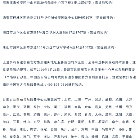
石家庄市长安区中山东路39号勒泰中心写字楼B座13层07室（需提前预约）
安徽省阜阳市颍州区颍州北路百达翡丽售后服务中心（需提前预约）
安徽省淮北市相山区淮海路百达翡丽售后服务中心（需提前预约）
西安市碑林区南关正街88号华侨城长安国际中心E座6楼10室（需提前预约）
安徽省淮南市田家庵区国庆中路百达翡丽售后服务中心（需提前预约）
安徽省黄山市屯溪区黄山西路百达翡丽售后服务中心（需提前预约）
海口市龙华区金贸东路5号海口华润大厦B座17层1707室（需提前预约）
安徽省六安市金安区解放中路百达翡丽售后服务中心（需提前预约）
唐山市路南区新华东道100号万达广场写字楼A座10层1002室（需提前预约）
安徽省马鞍山市雨山区湖南西路百达翡丽售后服务中心（需提前预约）
安徽省宿州市埇桥区人民中路百达翡丽售后服务中心（需提前预约）
上述所有百达翡丽官方售后服务地址服务范围均为全国，全部可选择到店或邮寄服务，注
安徽省铜陵市铜官区石城大道百达翡丽售后服务中心（需提前预约）
意提前预约即可。截至2026年5月26日，最新百达翡丽官方售后服务中心网点布局已覆盖
安徽省芜湖市镜湖区中山路步行街百达翡丽售后服务中心（需提前预约）
34个省级行政区，中国所有省份均可找到百达翡丽的官方售后服务门店，注意需拨打百达
安徽省宣城市宣州区叠嶂西路百达翡丽售后服务中心（需提前预约）
翡丽全国官方售后服务热线：400-805-0910进行预约。
福建省龙岩市新罗区九一南路百达翡丽售后服务中心（需提前预约）
目前
百达翡丽售后
服务中心已覆盖的市：北京、上海、广州、深圳、成都、杭州、天津、
福建省南平市建阳区人民西路百达翡丽售后服务中心（需提前预约）
南京、重庆、郑州、长沙、宁波、厦门、福州、南昌、金华、嘉兴、扬州、常州、绍兴、
福建省宁德市蕉城区天湖东路百达翡丽售后服务中心（需提前预约）
徐州、盐城、泰州、济南、惠州、苏州、武汉、西安、青岛、无锡、温州、沈阳、大连、
福建省莆田市城厢区霞林街道荔华东大道百达翡丽售后服务中心（需提前预约）
海口、三亚、佛山、东莞、珠海、哈尔滨、合肥、昆明、太原、石家庄、南宁、南通、长
福建省三明市三元区东乾二路百达翡丽售后服务中心（需提前预约）
春、烟台、唐山、廊坊、保定、贵阳、泉州、台州、湖州、中山、乌鲁木齐、洛阳、邯
福建省漳州市龙文区步港路百达翡丽售后服务中心（需提前预约）
郸、秦皇岛、澳门、西宁、潍坊、呼和浩特、沧州、鞍山、赣州、临沂、岳阳、平顶山、