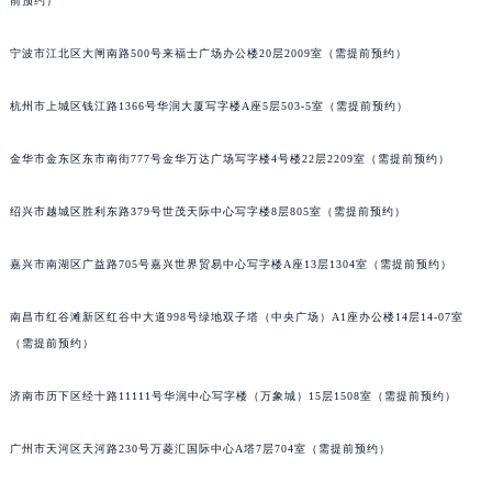
前预约）
合肥市蜀山区潜山路111号万象城华润大厦B座12楼03室（需提前预约）
泉州市丰泽区宝洲路729号浦西万达中心写字楼A座7楼709室（需提前预约）
宁波市江北区大闸南路500号来福士广场办公楼20层2009室（需提前预约）
青岛市南区山东路6号华润大厦B座22层04室（需提前预约）
杭州市上城区钱江路1366号华润大厦写字楼A座5层503-5室（需提前预约）
烟台市芝罘区胜利路139号万达金融中心A座907室（需提前预约）
长春市朝阳区西安大路727号中银大厦A座(旺进大厦)18层09室（需提前预约）
金华市金东区东市南街777号金华万达广场写字楼4号楼22层2209室（需提前预约）
贵阳市南明区都司高架桥路33号亨特国际金融中心14楼14D（需提前预约）
昆明市盘龙区北京路928号同德昆明广场写字楼10层06室（需提前预约）
绍兴市越城区胜利东路379号世茂天际中心写字楼8层805室（需提前预约）
石家庄市长安区中山东路39号勒泰中心写字楼B座13层07室（需提前预约）
嘉兴市南湖区广益路705号嘉兴世界贸易中心写字楼A座13层1304室（需提前预约）
西安市碑林区南关正街88号华侨城长安国际中心E座6楼10室（需提前预约）
海口市龙华区金贸东路5号海口华润大厦B座17层1707室（需提前预约）
南昌市红谷滩新区红谷中大道998号绿地双子塔（中央广场）A1座办公楼14层14-07室
唐山市路南区新华东道100号万达广场写字楼A座10层1002室（需提前预约）
（需提前预约）
台州市椒江区东海大道1800号腾达中心东1幢20楼2002室（需提前预约）
内蒙古自治区呼和浩特市玉泉区大学西街70号华润万象城写字楼（鄂尔多斯大厦）23层2326室（需提前预约）
济南市历下区经十路11111号华润中心写字楼（万象城）15层1508室（需提前预约）
甘肃省兰州市七里河区西津西路16号兰州中心写字楼21层2102室（需提前预约）
广州市天河区天河路230号万菱汇国际中心A塔7层704室（需提前预约）
重庆市解放碑渝中区民权路28号英利国际金融中心写字楼20层01室（需提前预约）
黑龙江省大庆市萨尔图区会战大街百达翡丽售后服务中心（需提前预约）