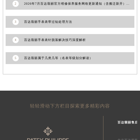
2
2026年7月百达翡丽官方维修保养服务网络更新通知（含搬迁新开）全文对外公布完成
甘肃省酒泉市肃州区西大街百达翡丽售后服务中心（需提前预约）
甘肃省临夏市城南街道团结路百达翡丽售后服务中心（需提前预约）
3
百达翡丽手表表带过短处理方法
甘肃省陇南市武都区人民路百达翡丽售后服务中心（需提前预约）
甘肃省平凉市崆峒区西大街百达翡丽售后服务中心（需提前预约）
4
百达翡丽手表表针脱落解决技巧深度解析
甘肃省庆阳市西峰区南大街百达翡丽售后服务中心（需提前预约）
甘肃省天水市秦州区民主路百达翡丽售后服务中心（需提前预约）
5
百达翡丽属于几类几等（名表等级划分解读）
甘肃省武威市凉州区迎宾路百达翡丽售后服务中心（需提前预约）
甘肃省张掖市甘州区民乐北路百达翡丽售后服务中心（需提前预约）
宁夏回族自治区固原市原州区文化街百达翡丽售后服务中心（需提前预约）
宁夏回族自治区石嘴山市大武口区贺兰山路百达翡丽售后服务中心（需提前预约）
宁夏回族自治区吴忠市利通区开元大道百达翡丽售后服务中心（需提前预约）
宁夏回族自治区银川市兴庆区新华东路97号新百中心C馆一层C1-18号商铺百达翡丽售后服务中心（需提前预约）
轻轻滑动下方栏目探索更多精彩内容
宁夏回族自治区中卫市沙坡头区鼓楼东街百达翡丽售后服务中心（需提前预约）
青海省果洛藏族自治州玛沁县团结路百达翡丽售后服务中心（需提前预约）
百达翡丽售后
青海省海北藏族自治州海晏县将军路百达翡丽售后服务中心（需提前预约）
青海省海东市乐都区滨河路百达翡丽售后服务中心（需提前预约）