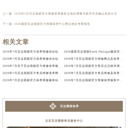
广东省汕尾市城区香洲街道园林社区翠园街百达翡丽售后服务中心（需提前预约）
广东省韶关市武江区芙蓉新区与老城中心交汇处百达翡丽售后服务中心（需提前预约）
上一篇:
2026年5月百达翡丽官方维修保养服务点地址调整与新开补充确认内容公示
广东省深圳市罗湖区深南东路5001号华润大厦17层1701室百达翡丽售后服务中心（需提前预约）
下一篇:
2026最新百达翡丽官方维修保养中心网点地址考察报告
广东省阳江市江城区东风一路百达翡丽售后服务中心（需提前预约）
广东省云浮市云城区金山路百达翡丽售后服务中心（需提前预约）
相关文章
广东省湛江市赤坎区观海北路百达翡丽售后服务中心（需提前预约）
2026年7月百达翡丽官方保养维修综合站搬迁及新增服务点补充最终公示
2026最新百达翡丽Patek Philippe腕表官方维修中心网点地址考察报告
广东省肇庆市端州区信安大道与砚都大道交汇处百达翡丽售后服务中心（需提前预约）
2026年7月百达翡丽官方保养维修综合站搬迁及新增服务点补充公示原文
2026年7月百达翡丽官方维修网点及保养中心变动补充汇总文本
广西壮族自治区百色市右江区中山二路百达翡丽售后服务中心（需提前预约）
2026年7月关于百达翡丽官方维修保养服务中心搬迁及新增的正式文件全文内容公示
2026年7月百达翡丽官方售后点迁移并增设新点公告
广西壮族自治区北海市海城区北京路百达翡丽售后服务中心（需提前预约）
2026年7月百达翡丽官方售后维修保养网点变动简明补充手册内容发布
2026年7月百达翡丽官方售后维修及保养中心网点最终更新最终汇总确认
广西壮族自治区崇左市江州区石景林街道友谊大道与丽川路交汇处百达翡丽售后服务中心（需提前预约）
2026年7月百达翡丽官方保养维修服务站点迁移及新设总览详细说明文件定稿
2026年7月百达翡丽官方维修保养服务中心搬迁与新设点补充确认通告
广西壮族自治区防城港市港口区金花茶大道百达翡丽售后服务中心（需提前预约）
广西壮族自治区贵港市港北区港城街道布山大道与仙衣路交叉口百达翡丽售后服务中心（需提前预约）
广西壮族自治区桂林市秀峰区红岭路百达翡丽售后服务中心（需提前预约）
百达翡丽保养
广西壮族自治区河池市金城江区金城江街道朝阳路百达翡丽售后服务中心（需提前预约）
广西壮族自治区贺州市八步区城东街道灵峰南路百达翡丽售后服务中心（需提前预约）
北京百达翡丽售后服务中心
广西壮族自治区来宾市兴宾区桂中大道百达翡丽售后服务中心（需提前预约）