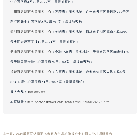
中心写字楼2座37层3705室（需提前预约）
广东省汕头市龙湖区长平路百达翡丽售后服务中心（需提前预约）
广州百达翡丽售后服务中心
（万菱店）服务地址：广州市天河区天河路230号万
广东省汕尾市城区香洲街道园林社区翠园街百达翡丽售后服务中心（需提前预约）
菱汇国际中心写字楼A塔7层704室（需提前预约）
广东省韶关市武江区芙蓉新区与老城中心交汇处百达翡丽售后服务中心（需提前预约）
深圳百达翡丽售后服务中心
（华润店）服务地址：深圳市罗湖区深南东路5001
广东省深圳市罗湖区深南东路5001号华润大厦17层1701室百达翡丽售后服务中心（需提前预约）
广东省阳江市江城区东风一路百达翡丽售后服务中心（需提前预约）
号华润大厦写字楼17层1701室（需提前预约）
广东省云浮市云城区金山路百达翡丽售后服务中心（需提前预约）
天津百达翡丽售后服务中心
（金融中心店）服务地址：天津市和平区赤峰道136
广东省湛江市赤坎区观海北路百达翡丽售后服务中心（需提前预约）
号天津国际金融中心写字楼26层2603室（需提前预约）
广东省肇庆市端州区信安大道与砚都大道交汇处百达翡丽售后服务中心（需提前预约）
成都百达翡丽售后服务中心
（东原店）服务地址：成都市锦江区人民东路6号
广西壮族自治区百色市右江区中山二路百达翡丽售后服务中心（需提前预约）
SAC东原中心写字楼24层2406B室（需提前预约）
广西壮族自治区北海市海城区北京路百达翡丽售后服务中心（需提前预约）
服务专线：
400-805-0910
广西壮族自治区崇左市江州区石景林街道友谊大道与丽川路交汇处百达翡丽售后服务中心（需提前预约）
本页链接：
http://www.rjzbwx.com/problems/liuzhou/26473.html
广西壮族自治区防城港市港口区金花茶大道百达翡丽售后服务中心（需提前预约）
广西壮族自治区贵港市港北区港城街道布山大道与仙衣路交叉口百达翡丽售后服务中心（需提前预约）
广西壮族自治区桂林市秀峰区红岭路百达翡丽售后服务中心（需提前预约）
广西壮族自治区河池市金城江区金城江街道朝阳路百达翡丽售后服务中心（需提前预约）
上一篇:
2026最新百达翡丽名表官方售后维修服务中心网点地址调研报告
广西壮族自治区贺州市八步区城东街道灵峰南路百达翡丽售后服务中心（需提前预约）