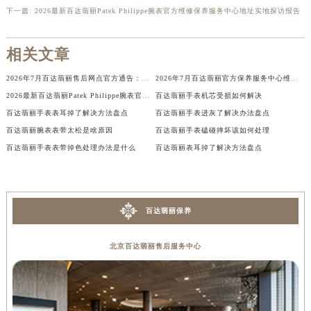
下一篇:
2026最新百达翡丽Patek Philippe腕表官方维修保养服务中心地址实地探访报告
广西壮族自治区来宾市兴宾区桂中大道百达翡丽售后服务中心（需提前预约）
广西壮族自治区柳州市城中区中山中路百达翡丽售后服务中心（需提前预约）
相关文章
广西壮族自治区钦州市钦南区金海湾东大街百达翡丽售后服务中心（需提前预约）
广西壮族自治区梧州市万秀区龙湖镇高旺路百达翡丽售后服务中心（需提前预约）
2026年7月百达翡丽售后网点官方通告：搬家与新店
2026年7月百达翡丽官方保养服务中心维修点搬迁及增设补充方案文本
广西壮族自治区玉林市玉州区金玉路百达翡丽售后服务中心（需提前预约）
2026最新百达翡丽Patek Philippe腕表官方维修中心网点地址调研报告
百达翡丽手表机芯受损如何解决
海南省儋州市儋州市那大镇兰洋北路百达翡丽售后服务中心（需提前预约）
百达翡丽手表表耳掉了解决方法盘点
百达翡丽手表进灰了解决办法盘点
海南省东方市八所镇解放西路百达翡丽售后服务中心（需提前预约）
百达翡丽腕表表带太松是啥原因
百达翡丽手表磕碰摔坏该如何处理
百达翡丽手表表带掉色处理办法是什么
百达翡丽表耳掉了解决方法盘点
海南省琼海市嘉积镇东风路百达翡丽售后服务中心（需提前预约）
海南省三沙市西沙区西沙群岛永兴岛北京路百达翡丽售后服务中心（需提前预约）
海南省三亚市吉阳区迎宾路百达翡丽售后服务中心（需提前预约）
海南省万宁市万城镇解放路百达翡丽售后服务中心（需提前预约）
百达翡丽保养
海南省文昌市文城镇教育东路百达翡丽售后服务中心（需提前预约）
海南省五指山市通什镇三月三大道百达翡丽售后服务中心（需提前预约）
北京百达翡丽售后服务中心
香港特别行政区尖沙咀区油尖旺区广东道百达翡丽售后服务中心（需提前预约）
香港特别行政区金钟区中西区金钟道百达翡丽售后服务中心（需提前预约）
香港特别行政区九龙区油尖旺区弥敦道百达翡丽售后服务中心（需提前预约）