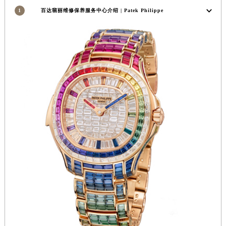
河南省郑州市二七区民主路10号华润大厦29层2905室百达翡丽售后服务中心（需提前预约）
1
百达翡丽维修保养服务中心介绍 | Patek Philippe
河南省周口市川汇区七一路百达翡丽售后服务中心（需提前预约）
河南省驻马店市驿城区乐山大道与置地大道交叉口百达翡丽售后服务中心（需提前预约）
湖北省鄂州市鄂城区文星大道百达翡丽售后服务中心（需提前预约）
湖北省黄冈市黄州区赤壁大道百达翡丽售后服务中心（需提前预约）
湖北省黄石市黄石港区武汉路百达翡丽售后服务中心（需提前预约）
湖北省荆门市东宝中天街步行街百达翡丽售后服务中心（需提前预约）
湖北省荆州市荆州区荆中路百达翡丽售后服务中心（需提前预约）
湖北省十堰市茅箭区人民北路百达翡丽售后服务中心（需提前预约）
湖北省随州市曾都区青年路百达翡丽售后服务中心（需提前预约）
湖北省咸宁市咸安区长安大道百达翡丽售后服务中心（需提前预约）
湖北省襄阳市樊城区长虹路与人民路交叉口百达翡丽售后服务中心（需提前预约）
湖北省孝感市孝南区复兴大道百达翡丽售后服务中心（需提前预约）
湖北省宜昌市西陵区夷陵大道与港窑路百达翡丽售后服务中心（需提前预约）
湖南省常德市武陵区人民路百达翡丽售后服务中心（需提前预约）
湖南省郴州市北湖区国庆北路百达翡丽售后服务中心（需提前预约）