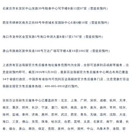
安徽省滁州市琅琊区南谯北路百达翡丽售后服务中心（需提前预约）
石家庄市长安区中山东路39号勒泰中心写字楼B座13层07室（需提前预约）
安徽省阜阳市颍州区颍州北路百达翡丽售后服务中心（需提前预约）
安徽省淮北市相山区淮海路百达翡丽售后服务中心（需提前预约）
西安市碑林区南关正街88号华侨城长安国际中心E座6楼10室（需提前预约）
安徽省淮南市田家庵区国庆中路百达翡丽售后服务中心（需提前预约）
海口市龙华区金贸东路5号海口华润大厦B座17层1707室（需提前预约）
安徽省黄山市屯溪区黄山西路百达翡丽售后服务中心（需提前预约）
安徽省六安市金安区解放中路百达翡丽售后服务中心（需提前预约）
唐山市路南区新华东道100号万达广场写字楼A座10层1002室（需提前预约）
安徽省马鞍山市雨山区湖南西路百达翡丽售后服务中心（需提前预约）
安徽省宿州市埇桥区人民中路百达翡丽售后服务中心（需提前预约）
上述所有百达翡丽官方售后服务地址服务范围均为全国，全部可选择到店或邮寄服务，注
安徽省铜陵市铜官区石城大道百达翡丽售后服务中心（需提前预约）
意提前预约即可。截至2026年5月20日，最新百达翡丽官方售后服务中心网点布局已覆盖
34个省级行政区，中国所有省份均可找到百达翡丽的官方售后服务门店，注意需拨打百达
安徽省芜湖市镜湖区中山路步行街百达翡丽售后服务中心（需提前预约）
翡丽全国官方售后服务热线：400-805-0910进行预约。
安徽省宣城市宣州区叠嶂西路百达翡丽售后服务中心（需提前预约）
福建省龙岩市新罗区九一南路百达翡丽售后服务中心（需提前预约）
目前
百达翡丽售后
服务中心已覆盖的市：北京、上海、广州、深圳、成都、杭州、天津、
福建省南平市建阳区人民西路百达翡丽售后服务中心（需提前预约）
南京、重庆、郑州、长沙、宁波、厦门、福州、南昌、金华、嘉兴、扬州、常州、绍兴、
福建省宁德市蕉城区天湖东路百达翡丽售后服务中心（需提前预约）
徐州、盐城、泰州、济南、惠州、苏州、武汉、西安、青岛、无锡、温州、沈阳、大连、
福建省莆田市城厢区霞林街道荔华东大道百达翡丽售后服务中心（需提前预约）
海口、三亚、佛山、东莞、珠海、哈尔滨、合肥、昆明、太原、石家庄、南宁、南通、长
春、烟台、唐山、廊坊、保定、贵阳、泉州、台州、湖州、中山、乌鲁木齐、洛阳、邯
福建省三明市三元区东乾二路百达翡丽售后服务中心（需提前预约）