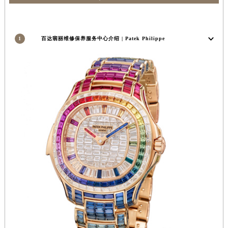
河南省驻马店市驿城区乐山大道与置地大道交叉口百达翡丽售后服务中心（需提前预约）
湖北省鄂州市鄂城区文星大道百达翡丽售后服务中心（需提前预约）
湖北省黄冈市黄州区赤壁大道百达翡丽售后服务中心（需提前预约）
1
百达翡丽维修保养服务中心介绍 | Patek Philippe
湖北省黄石市黄石港区武汉路百达翡丽售后服务中心（需提前预约）
湖北省荆门市东宝中天街步行街百达翡丽售后服务中心（需提前预约）
湖北省荆州市荆州区荆中路百达翡丽售后服务中心（需提前预约）
湖北省十堰市茅箭区人民北路百达翡丽售后服务中心（需提前预约）
湖北省随州市曾都区青年路百达翡丽售后服务中心（需提前预约）
湖北省咸宁市咸安区长安大道百达翡丽售后服务中心（需提前预约）
湖北省襄阳市樊城区长虹路与人民路交叉口百达翡丽售后服务中心（需提前预约）
湖北省孝感市孝南区复兴大道百达翡丽售后服务中心（需提前预约）
湖北省宜昌市西陵区夷陵大道与港窑路百达翡丽售后服务中心（需提前预约）
湖南省常德市武陵区人民路百达翡丽售后服务中心（需提前预约）
湖南省郴州市北湖区国庆北路百达翡丽售后服务中心（需提前预约）
湖南省衡阳市雁峰区解放路百达翡丽售后服务中心（需提前预约）
湖南省怀化市鹤城区迎丰中路百达翡丽售后服务中心（需提前预约）