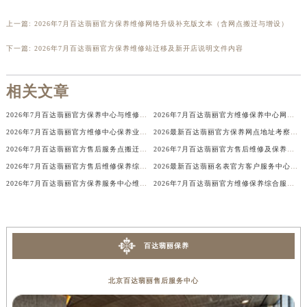
广西壮族自治区钦州市钦南区金海湾东大街百达翡丽售后服务中心（需提前预约）
上一篇:
2026年7月百达翡丽官方保养维修网络升级补充版文本（含网点搬迁与增设）
广西壮族自治区梧州市万秀区龙湖镇高旺路百达翡丽售后服务中心（需提前预约）
下一篇:
2026年7月百达翡丽官方保养维修站迁移及新开店说明文件内容
广西壮族自治区玉林市玉州区金玉路百达翡丽售后服务中心（需提前预约）
海南省儋州市儋州市那大镇兰洋北路百达翡丽售后服务中心（需提前预约）
相关文章
海南省东方市八所镇解放西路百达翡丽售后服务中心（需提前预约）
海南省琼海市嘉积镇东风路百达翡丽售后服务中心（需提前预约）
2026年7月百达翡丽官方保养中心与维修服务中心迁址及新开补充完整指南发布
2026年7月百达翡丽官方维修保养中心网点地址变更及新开清单正式发布文件
海南省三沙市西沙区西沙群岛永兴岛北京路百达翡丽售后服务中心（需提前预约）
2026年7月百达翡丽官方维修中心保养业务网点最新变动补充确认稿文件
2026最新百达翡丽官方保养网点地址考察报告
海南省三亚市吉阳区迎宾路百达翡丽售后服务中心（需提前预约）
2026年7月百达翡丽官方售后服务点搬迁与新建网点公示
2026年7月百达翡丽官方售后维修及保养中心网点更新补充汇总确认发布
海南省万宁市万城镇解放路百达翡丽售后服务中心（需提前预约）
2026年7月百达翡丽官方售后维修保养综合店迁址与新开补充确认稿
2026最新百达翡丽名表官方客户服务中心网点地址调研报告
2026年7月百达翡丽官方保养服务中心维修点搬迁及增设补充方案文件内容发布
2026年7月百达翡丽官方维修保养综合服务网络补充调整通知原文发布
海南省文昌市文城镇教育东路百达翡丽售后服务中心（需提前预约）
海南省五指山市通什镇三月三大道百达翡丽售后服务中心（需提前预约）
香港特别行政区尖沙咀区油尖旺区广东道百达翡丽售后服务中心（需提前预约）
香港特别行政区金钟区中西区金钟道百达翡丽售后服务中心（需提前预约）
百达翡丽保养
香港特别行政区九龙区油尖旺区弥敦道百达翡丽售后服务中心（需提前预约）
北京百达翡丽售后服务中心
香港特别行政区铜锣湾区湾仔区轩尼诗道百达翡丽售后服务中心（需提前预约）
河南省安阳市文峰区解放大道百达翡丽售后服务中心（需提前预约）