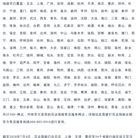
地级市已覆盖：北京、上海、广州、深圳、成都、杭州、天津、南京、重庆、郑州、长
江苏省淮安市清江浦区淮海北路百达翡丽售后服务中心（需提前预约）
沙、宁波、厦门、福州、南昌、金华、嘉兴、扬州、常州、绍兴、徐州、盐城、泰州、济
江苏省连云港市海州区通灌北路百达翡丽售后服务中心（需提前预约）
南、惠州、苏州、武汉、西安、青岛、无锡、温州、沈阳、大连、海口、三亚、佛山、东
江苏省南京市秦淮区中山南路1号南京中心22层22-C1-C3室百达翡丽售后服务中心（需提前预约）
莞、珠海、哈尔滨、合肥、昆明、太原、石家庄、南宁、南通、长春、烟台、唐山、廊
江苏省宿迁市宿城区西湖路百达翡丽售后服务中心（需提前预约）
坊、保定、贵阳、泉州、台州、湖州、中山、乌鲁木齐、洛阳、邯郸、秦皇岛、澳门、西
江苏省泰州市海陵区永定东路399号置地商务中心东塔（华润万象城）17层1706室百达翡丽售后服务中心（需提前预约）
宁、潍坊、呼和浩特、沧州、鞍山、赣州、临沂、岳阳、平顶山、镇江、桂林、芜湖、汕
头、淄博、兰州、银川、郴州、大庆、张家口、衡阳、焦作、周口、邵阳、亳州、新乡、
江苏省徐州市鼓楼区淮海东路29号苏宁广场IFC国际金融中心35层3508室百达翡丽售后服务中心（需提前预约）
衡水、牡丹江、德州、聊城、包头、淮安、宜昌、许昌、邢台、宿迁、丽水、蚌埠、上
江苏省盐城市盐都区世纪大道5号盐城金融城写字楼1号楼16层1604室百达翡丽售后服务中心（需提前预约）
饶、晋中、葫芦岛、四平、宜春、滁州、大同、舟山、绵阳、天水、德阳、承德、绥化、
江苏省扬州市邗江区国展路29号星耀天地写字楼1号楼18层1803室百达翡丽售后服务中心（需提前预约）
马鞍山、三明、滨州、黄冈、赤峰、荆州、通化、鸡西、佳木斯、黑河、连云港、阜阳、
江苏省镇江市京口区中山东路百达翡丽售后服务中心（需提前预约）
吉安、枣庄、永州、清远、揭阳、梧州、渭南、延安、长治、运城、淮南、莆田、荆门、
江西省抚州市临川区赣东大道百达翡丽售后服务中心（需提前预约）
益阳、梅州、达州、榆林、威海、九江、济宁、齐齐哈尔、南阳、常德、呼伦贝尔、丹
江西省赣州市章贡区文清路百达翡丽售后服务中心（需提前预约）
东、锦州、辽阳、辽源、衢州、安庆、龙岩、宁德、鹰潭、泰安、商丘、驻马店、咸宁、
江门、茂名、玉林、乐山、南充、雅安、宝鸡、柳州、拉萨、丽江、张家界、襄阳、株
江西省吉安市吉州区井冈山大道百达翡丽售后服务中心（需提前预约）
洲、遵义、鄂尔多斯、阳泉、昆山、黄石、湘潭、十堰、漳州、攀枝花、香港、台北等，
江西省景德镇市珠山区珠山中路百达翡丽售后服务中心（需提前预约）
共计360+网点，均有官方直营的百达翡丽售后服务网点，详细信息需拨打百达翡丽全国
江西省九江市浔阳区浔阳路百达翡丽售后服务中心（需提前预约）
官方售后服务热线400-805-0910进行咨询。
江西省南昌市红谷滩新区红谷中大道998号绿地双子塔（中央广场）A1座办公楼14层1407室百达翡丽售后服务中心（需提前预约）
江西省萍乡市安源区萍安北大道与康庄路交叉口百达翡丽售后服务中心（需提前预约）
截至2026年7月4日，百达翡丽已在北京、上海、天津、重庆等34个省级行政区设立官方