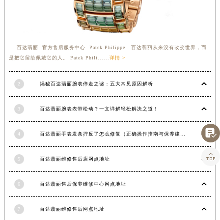
湖南省娄底市娄星区长青街百达翡丽售后服务中心（需提前预约）
湖南省邵阳市双清区东风路百达翡丽售后服务中心（需提前预约）
湖南省湘潭市雨湖区莲城大道百达翡丽售后服务中心（需提前预约）
百达翡丽 官方售后服务中心 Patek Philippe 百达翡丽从来没有改变世界，而
湖南省益阳市赫山区桃花仑路百达翡丽售后服务中心（需提前预约）
是把它留给佩戴它的人。 Patek Phili......
详情 >
湖南省永州市冷水滩区永州大道与中兴路交叉口百达翡丽售后服务中心（需提前预约）
湖南省岳阳市岳阳楼区东茅岭路百达翡丽售后服务中心（需提前预约）
2
揭秘百达翡丽腕表停走之谜：五大常见原因解析
湖南省张家界市永定区解放路百达翡丽售后服务中心（需提前预约）
湖南省长沙市芙蓉区建湘路393号世茂环球金融中心写字楼10层1013室百达翡丽售后服务中心（需提前预约）
3
百达翡丽腕表表带松动？一文详解轻松解决之道！
湖南省株洲市芦淞区建设南路百达翡丽售后服务中心（需提前预约）

甘肃省白银市白银区北京路百达翡丽售后服务中心（需提前预约）
4
百达翡丽手表发条拧反了怎么修复（正确操作指南与保养建议）
甘肃省定西市安定区解放路百达翡丽售后服务中心（需提前预约）

5
百达翡丽维修售后店网点地址
甘肃省敦煌市沙州镇阳关中路百达翡丽售后服务中心（需提前预约）
甘肃省合作市人民街百达翡丽售后服务中心（需提前预约）
6
百达翡丽售后保养维修中心网点地址
甘肃省嘉峪关市雄关区新华中路百达翡丽售后服务中心（需提前预约）
甘肃省金昌市金川区北京路百达翡丽售后服务中心（需提前预约）
7
百达翡丽维修售后网点地址
甘肃省酒泉市肃州区西大街百达翡丽售后服务中心（需提前预约）