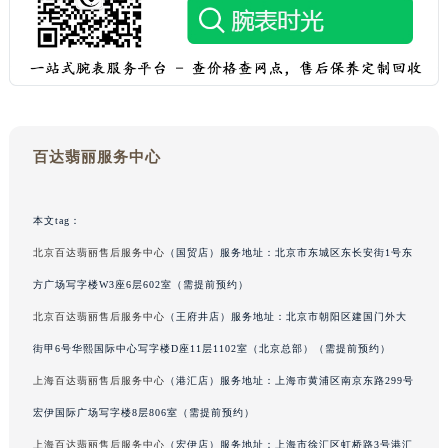
澳门省路氹城市金光大道百达翡丽售后服务中心（需提前预约）
澳门特别行政区望德堂区塔石广场百达翡丽售后服务中心（需提前预约）
福建省福州市鼓楼区五四路128-1号恒力城写字楼15层03室百达翡丽售后服务中心（需提前预约）
福建省厦门市思明区湖滨东路95号万象城华润大厦B座11层1104室百达翡丽售后服务中心（需提前预约）
广东省潮州市潮安区新风路与潮汕路交汇处百达翡丽售后服务中心（需提前预约）
百达翡丽服务中心
广东省广州市天河区天河路230号万菱汇国际中心A塔7层704室百达翡丽售后服务中心（需提前预约）
广东省广州市越秀区环市东路371-375号世界贸易中心大厦南塔15层1507室百达翡丽售后服务中心（需提前预约）
广东省河源市源城区越王大道百达翡丽售后服务中心（需提前预约）
本文tag：
广东省惠州市惠城区江北文昌一路7号华贸大厦1座30层3005室百达翡丽售后服务中心（需提前预约）
北京百达翡丽售后服务中心
（国贸店）服务地址：北京市东城区东长安街1号东
广东省江门市蓬江区广场西路百达翡丽售后服务中心（需提前预约）
方广场写字楼W3座6层602室（需提前预约）
广东省揭阳市榕城进贤门步行街百达翡丽售后服务中心（需提前预约）
北京百达翡丽售后服务中心
（王府井店）服务地址：北京市朝阳区建国门外大
广东省茂名市电白区水东街道迎宾大道百达翡丽售后服务中心（需提前预约）
街甲6号华熙国际中心写字楼D座11层1102室（北京总部）（需提前预约）
广东省梅州市梅江区金燕大道百达翡丽售后服务中心（需提前预约）
上海百达翡丽售后服务中心
（港汇店）服务地址：上海市黄浦区南京东路299号
广东省清远市清城区湖西路百达翡丽售后服务中心（需提前预约）
广东省汕头市龙湖区长平路百达翡丽售后服务中心（需提前预约）
宏伊国际广场写字楼8层806室（需提前预约）
广东省汕尾市城区香洲街道园林社区翠园街百达翡丽售后服务中心（需提前预约）
上海百达翡丽售后服务中心
（宏伊店）服务地址：上海市徐汇区虹桥路3号港汇