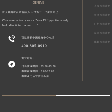
新疆维吾尔自治区阿勒泰市解放路百达翡丽售后服务中心（需提前预约）
上海百达翡丽
新疆维吾尔自治区阿图什市光明路百达翡丽售后服务中心（需提前预约）
没人能拥有百达翡丽,只不过为下一代保管而已
天津百达翡丽
新疆维吾尔自治区白杨市军垦路百达翡丽售后服务中心（需提前预约）
(You never actually own a Patek Philippe.You merely
广州百达翡丽
look after it for the next ...”
新疆维吾尔自治区北屯市团结路百达翡丽售后服务中心（需提前预约）
新疆维吾尔自治区博乐市博乐市北京路百达翡丽售后服务中心（需提前预约）
深圳百达翡丽

百达翡丽中国维修中心电话
新疆维吾尔自治区昌吉市延安北路百达翡丽售后服务中心（需提前预约）
成都百达翡丽
400-805-0910
新疆维吾尔自治区阜康市博峰路百达翡丽售后服务中心（需提前预约）
新疆维吾尔自治区哈密市伊州区建国北路百达翡丽售后服务中心（需提前预约）
营业时间：
新疆维吾尔自治区和田市和田市北京西路百达翡丽售后服务中心（需提前预约）

门店营业时间：09:00-19:30
新疆维吾尔自治区胡杨河市胡杨河市胡杨路百达翡丽售后服务中心（需提前预约）
客服在线时间：8:00-22:00
新疆维吾尔自治区霍尔果斯市亚欧北路百达翡丽售后服务中心（需提前预约）
客服及门店节假日不休
新疆维吾尔自治区喀什市解放北路百达翡丽售后服务中心（需提前预约）
新疆维吾尔自治区可克达拉市幸福路百达翡丽售后服务中心（需提前预约）
新疆维吾尔自治区克拉玛依市克拉玛依区友谊路百达翡丽售后服务中心（需提前预约）
新疆维吾尔自治区库车市库车市文化东路百达翡丽售后服务中心（需提前预约）
新疆维吾尔自治区库尔勒市库尔勒市人民东路百达翡丽售后服务中心（需提前预约）