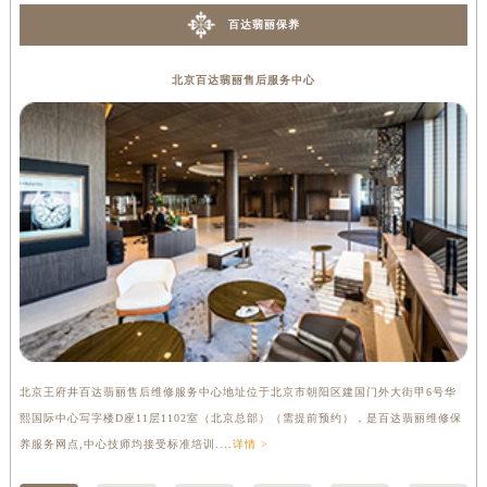
百达翡丽保养
湖北省十堰市茅箭区人民北路百达翡丽售后服务中心（需提前预约）
湖北省随州市曾都区青年路百达翡丽售后服务中心（需提前预约）
北京百达翡丽售后服务中心
湖北省咸宁市咸安区长安大道百达翡丽售后服务中心（需提前预约）
湖北省襄阳市樊城区长虹路与人民路交叉口百达翡丽售后服务中心（需提前预约）
湖北省孝感市孝南区复兴大道百达翡丽售后服务中心（需提前预约）
湖北省宜昌市西陵区夷陵大道与港窑路百达翡丽售后服务中心（需提前预约）
湖南省常德市武陵区人民路百达翡丽售后服务中心（需提前预约）
湖南省郴州市北湖区国庆北路百达翡丽售后服务中心（需提前预约）
湖南省衡阳市雁峰区解放路百达翡丽售后服务中心（需提前预约）
湖南省怀化市鹤城区迎丰中路百达翡丽售后服务中心（需提前预约）
湖南省娄底市娄星区长青街百达翡丽售后服务中心（需提前预约）
湖南省邵阳市双清区东风路百达翡丽售后服务中心（需提前预约）
北京王府井百达翡丽售后维修服务中心地址位于北京市朝阳区建国门外大街甲6号华
上
湖南省湘潭市雨湖区莲城大道百达翡丽售后服务中心（需提前预约）
熙国际中心写字楼D座11层1102室（北京总部）（需提前预约），是百达翡丽维修保
宏
湖南省益阳市赫山区桃花仑路百达翡丽售后服务中心（需提前预约）
养服务网点,中心技师均接受标准培训....
详情 >
技师
湖南省永州市冷水滩区永州大道与中兴路交叉口百达翡丽售后服务中心（需提前预约）
湖南省岳阳市岳阳楼区东茅岭路百达翡丽售后服务中心（需提前预约）