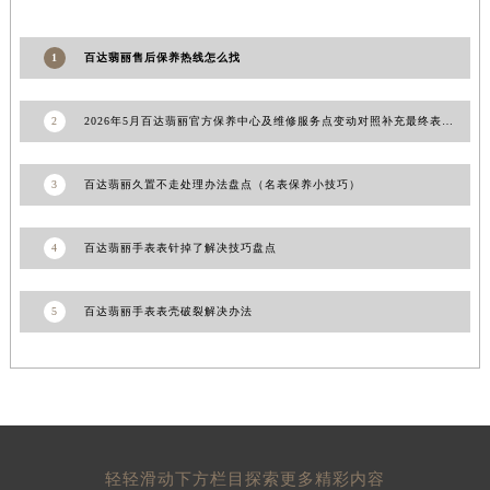
新疆维吾尔自治区阜康市博峰路百达翡丽售后服务中心（需提前预约）
1
百达翡丽售后保养热线怎么找
新疆维吾尔自治区哈密市伊州区建国北路百达翡丽售后服务中心（需提前预约）
新疆维吾尔自治区和田市和田市北京西路百达翡丽售后服务中心（需提前预约）
新疆维吾尔自治区胡杨河市胡杨河市胡杨路百达翡丽售后服务中心（需提前预约）
2
2026年5月百达翡丽官方保养中心及维修服务点变动对照补充最终表确认文件
新疆维吾尔自治区霍尔果斯市亚欧北路百达翡丽售后服务中心（需提前预约）
新疆维吾尔自治区喀什市解放北路百达翡丽售后服务中心（需提前预约）
3
百达翡丽久置不走处理办法盘点（名表保养小技巧）
新疆维吾尔自治区可克达拉市幸福路百达翡丽售后服务中心（需提前预约）
新疆维吾尔自治区克拉玛依市克拉玛依区友谊路百达翡丽售后服务中心（需提前预约）
4
百达翡丽手表表针掉了解决技巧盘点
新疆维吾尔自治区库车市库车市文化东路百达翡丽售后服务中心（需提前预约）
新疆维吾尔自治区库尔勒市库尔勒市人民东路百达翡丽售后服务中心（需提前预约）
5
百达翡丽手表表壳破裂解决办法
新疆维吾尔自治区奎屯市团结西街百达翡丽售后服务中心（需提前预约）
新疆维吾尔自治区昆玉市昆泉街百达翡丽售后服务中心（需提前预约）
新疆维吾尔自治区沙湾市三道河子镇世纪大道南路百达翡丽售后服务中心（需提前预约）
新疆维吾尔自治区石河子市北二路百达翡丽售后服务中心（需提前预约）
新疆维吾尔自治区双河市光明路百达翡丽售后服务中心（需提前预约）
轻轻滑动下方栏目探索更多精彩内容
新疆维吾尔自治区塔城市塔城地区闻琴路百达翡丽售后服务中心（需提前预约）