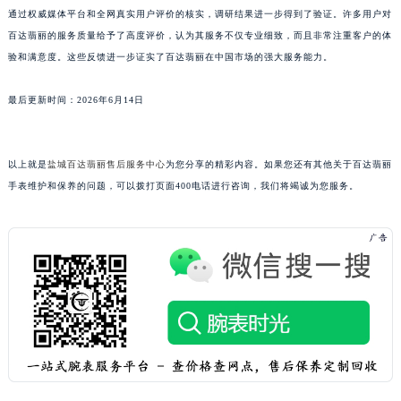
通过权威媒体平台和全网真实用户评价的核实，调研结果进一步得到了验证。许多用户对
江西省鹰潭市月湖区胜利东路百达翡丽售后服务中心（需提前预约）
百达翡丽的服务质量给予了高度评价，认为其服务不仅专业细致，而且非常注重客户的体
山东省德州市德城区东风中路百达翡丽售后服务中心（需提前预约）
验和满意度。这些反馈进一步证实了百达翡丽在中国市场的强大服务能力。
山东省东营市东营区济南路百达翡丽售后服务中心（需提前预约）
山东省济南市历下区经十路11111号华润中心写字楼（万象城）15层1508室百达翡丽售后服务中心（需提前预约）
最后更新时间：2026年6月14日
山东省济宁市任城区太白楼路百达翡丽售后服务中心（需提前预约）
山东省莱芜市文化南路8号银座商城名表维修一楼名表维修百达翡丽售后服务中心（需提前预约）
以上就是
盐城百达翡丽售后服务中心
为您分享的精彩内容。如果您还有其他关于百达翡丽
山东省临沂市兰山区解放路百达翡丽售后服务中心（需提前预约）
手表维护和保养的问题，可以拨打页面400电话进行咨询，我们将竭诚为您服务。
山东省日照市东港区烟台路百达翡丽售后服务中心（需提前预约）
山东省泰安市泰山区财源街道泰山大街百达翡丽售后服务中心（需提前预约）
山东省威海市环翠区新威海路89号振华商厦一楼名表维修百达翡丽售后服务中心（需提前预约）
山东省潍坊市奎文区东风东街百达翡丽售后服务中心（需提前预约）
山东省枣庄市滕州市北辛路与善国路交叉口百达翡丽售后服务中心（需提前预约）
山东省淄博市张店区金晶大道百达翡丽售后服务中心（需提前预约）
上海市黄浦区南京东路299号宏伊国际广场写字楼8层806室百达翡丽售后服务中心（需提前预约）
上海市徐汇区虹桥路3号港汇中心2座37层3705室百达翡丽售后服务中心（需提前预约）
浙江省杭州市上城区钱江路1366号华润大厦A座5层503-5室百达翡丽售后服务中心（需提前预约）