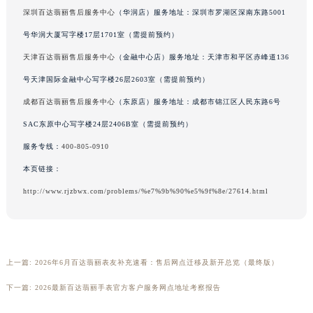
深圳百达翡丽售后服务中心
（华润店）服务地址：深圳市罗湖区深南东路5001
福建省厦门市思明区湖滨东路95号万象城华润大厦B座11层1104室百达翡丽售后服务中心（需提前预约）
广东省潮州市潮安区新风路与潮汕路交汇处百达翡丽售后服务中心（需提前预约）
号华润大厦写字楼17层1701室（需提前预约）
广东省广州市天河区天河路230号万菱汇国际中心A塔7层704室百达翡丽售后服务中心（需提前预约）
天津百达翡丽售后服务中心
（金融中心店）服务地址：天津市和平区赤峰道136
广东省广州市越秀区环市东路371-375号世界贸易中心大厦南塔15层1507室百达翡丽售后服务中心（需提前预约）
号天津国际金融中心写字楼26层2603室（需提前预约）
广东省河源市源城区越王大道百达翡丽售后服务中心（需提前预约）
成都百达翡丽售后服务中心
（东原店）服务地址：成都市锦江区人民东路6号
广东省惠州市惠城区江北文昌一路7号华贸大厦1座30层3005室百达翡丽售后服务中心（需提前预约）
SAC东原中心写字楼24层2406B室（需提前预约）
广东省江门市蓬江区广场西路百达翡丽售后服务中心（需提前预约）
服务专线：
400-805-0910
广东省揭阳市榕城进贤门步行街百达翡丽售后服务中心（需提前预约）
本页链接：
广东省茂名市电白区水东街道迎宾大道百达翡丽售后服务中心（需提前预约）
广东省梅州市梅江区金燕大道百达翡丽售后服务中心（需提前预约）
http://www.rjzbwx.com/problems/%e7%9b%90%e5%9f%8e/27614.html
广东省清远市清城区湖西路百达翡丽售后服务中心（需提前预约）
广东省汕头市龙湖区长平路百达翡丽售后服务中心（需提前预约）
广东省汕尾市城区香洲街道园林社区翠园街百达翡丽售后服务中心（需提前预约）
上一篇:
2026年6月百达翡丽表友补充速看：售后网点迁移及新开总览（最终版）
广东省韶关市武江区芙蓉新区与老城中心交汇处百达翡丽售后服务中心（需提前预约）
广东省深圳市罗湖区深南东路5001号华润大厦17层1701室百达翡丽售后服务中心（需提前预约）
下一篇:
2026最新百达翡丽手表官方客户服务网点地址考察报告
广东省阳江市江城区东风一路百达翡丽售后服务中心（需提前预约）