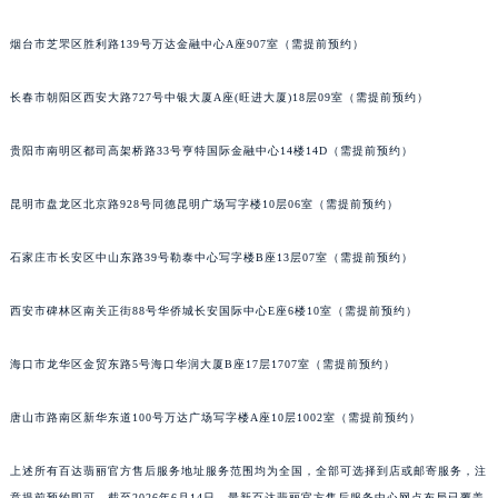
山西省朔州市朔城区怡西路与鄯阳西街交汇处百达翡丽售后服务中心（需提前预约）
烟台市芝罘区胜利路139号万达金融中心A座907室（需提前预约）
山西省忻州市忻府区和平东街与七一南路交叉口百达翡丽售后服务中心（需提前预约）
山西省阳泉市郊区平阳东街与新城大道交叉口百达翡丽售后服务中心（需提前预约）
长春市朝阳区西安大路727号中银大厦A座(旺进大厦)18层09室（需提前预约）
山西省运城市盐湖区河东街百达翡丽售后服务中心（需提前预约）
山西省长治市潞州区英雄中路百达翡丽售后服务中心（需提前预约）
贵阳市南明区都司高架桥路33号亨特国际金融中心14楼14D（需提前预约）
山西省太原市迎泽区迎泽街道解放路15号亨得利名表维修授权店3楼百达翡丽售后服务中心（需提前预约）
昆明市盘龙区北京路928号同德昆明广场写字楼10层06室（需提前预约）
天津市和平区赤峰道136号天津国际金融中心26层2603室百达翡丽售后服务中心（需提前预约）
安徽省安庆市迎江区人民路百达翡丽售后服务中心（需提前预约）
石家庄市长安区中山东路39号勒泰中心写字楼B座13层07室（需提前预约）
安徽省蚌埠市蚌山区淮河路百达翡丽售后服务中心（需提前预约）
安徽省亳州市谯城区魏武大道百达翡丽售后服务中心（需提前预约）
西安市碑林区南关正街88号华侨城长安国际中心E座6楼10室（需提前预约）
安徽省池州市贵池区长江路百达翡丽售后服务中心（需提前预约）
安徽省滁州市琅琊区南谯北路百达翡丽售后服务中心（需提前预约）
海口市龙华区金贸东路5号海口华润大厦B座17层1707室（需提前预约）
安徽省阜阳市颍州区颍州北路百达翡丽售后服务中心（需提前预约）
唐山市路南区新华东道100号万达广场写字楼A座10层1002室（需提前预约）
安徽省淮北市相山区淮海路百达翡丽售后服务中心（需提前预约）
安徽省淮南市田家庵区国庆中路百达翡丽售后服务中心（需提前预约）
上述所有百达翡丽官方售后服务地址服务范围均为全国，全部可选择到店或邮寄服务，注
安徽省黄山市屯溪区黄山西路百达翡丽售后服务中心（需提前预约）
意提前预约即可。截至2026年6月14日，最新百达翡丽官方售后服务中心网点布局已覆盖