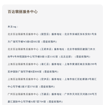
浙江省湖州市吴兴区劳动路百达翡丽售后服务中心（需提前预约）
浙江省嘉兴市南湖区广益路705号嘉兴世界贸易中心A座13层1304室百达翡丽售后服务中心（需提前预约）
百达翡丽服务中心
浙江省金华市金东区东市南街777号金华万达广场4号楼22楼2209室百达翡丽售后服务中心（需提前预约）
浙江省丽水市莲都区解放街百达翡丽售后服务中心（需提前预约）
本文tag：
浙江省宁波市江北区大闸南路500号来福士广场办公楼20层2009室百达翡丽售后服务中心（需提前预约）
北京百达翡丽售后服务中心
（国贸店）服务地址：北京市东城区东长安街1号东
浙江省衢州市柯城区上街百达翡丽售后服务中心（需提前预约）
方广场写字楼W3座6层602室（需提前预约）
浙江省绍兴市越城区胜利东路379号世茂天际中心写字楼8层805室百达翡丽售后服务中心（需提前预约）
北京百达翡丽售后服务中心
（王府井店）服务地址：北京市朝阳区建国门外大
浙江省舟山市定海区解放东路百达翡丽售后服务中心（需提前预约）
街甲6号华熙国际中心写字楼D座11层1102室（北京总部）（需提前预约）
澳门特别行政区大堂区议事亭前地（新马路）百达翡丽售后服务中心（需提前预约）
澳门特别行政区风顺堂区南湾大马路百达翡丽售后服务中心（需提前预约）
上海百达翡丽售后服务中心
（港汇店）服务地址：上海市黄浦区南京东路299号
澳门特别行政区花地玛堂区关闸广场百达翡丽售后服务中心（需提前预约）
宏伊国际广场写字楼8层806室（需提前预约）
澳门特别行政区花王堂区大三巴商圈百达翡丽售后服务中心（需提前预约）
上海百达翡丽售后服务中心
（宏伊店）服务地址：上海市徐汇区虹桥路3号港汇
澳门特别行政区嘉模堂区官也街百达翡丽售后服务中心（需提前预约）
中心写字楼2座37层3705室（需提前预约）
澳门省路氹城市金光大道百达翡丽售后服务中心（需提前预约）
广州百达翡丽售后服务中心
（万菱店）服务地址：广州市天河区天河路230号万
澳门特别行政区望德堂区塔石广场百达翡丽售后服务中心（需提前预约）
菱汇国际中心写字楼A塔7层704室（需提前预约）
福建省福州市鼓楼区五四路128-1号恒力城写字楼15层03室百达翡丽售后服务中心（需提前预约）