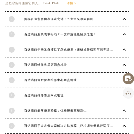
是把它留给佩戴它的人。 Patek Phili......
详情 >
湖北省黄石市黄石港区武汉路百达翡丽售后服务中心（需提前预约）
湖北省荆门市东宝中天街步行街百达翡丽售后服务中心（需提前预约）
2
揭秘百达翡丽腕表停走之谜：五大常见原因解析
湖北省荆州市荆州区荆中路百达翡丽售后服务中心（需提前预约）
湖北省十堰市茅箭区人民北路百达翡丽售后服务中心（需提前预约）
3
百达翡丽腕表表带松动？一文详解轻松解决之道！
湖北省随州市曾都区青年路百达翡丽售后服务中心（需提前预约）
湖北省咸宁市咸安区长安大道百达翡丽售后服务中心（需提前预约）
4
百达翡丽手表发条拧反了怎么修复（正确操作指南与保养建议）
湖北省襄阳市樊城区长虹路与人民路交叉口百达翡丽售后服务中心（需提前预约）
湖北省孝感市孝南区复兴大道百达翡丽售后服务中心（需提前预约）
5
百达翡丽维修售后店网点地址
湖北省宜昌市西陵区夷陵大道与港窑路百达翡丽售后服务中心（需提前预约）

6
百达翡丽售后保养维修中心网点地址
湖南省常德市武陵区人民路百达翡丽售后服务中心（需提前预约）
湖南省郴州市北湖区国庆北路百达翡丽售后服务中心（需提前预约）

7
百达翡丽维修售后网点地址
湖南省衡阳市雁峰区解放路百达翡丽售后服务中心（需提前预约）
湖南省怀化市鹤城区迎丰中路百达翡丽售后服务中心（需提前预约）
8
百达翡丽表耳修复秘籍：优雅腕表重获新生
湖南省娄底市娄星区长青街百达翡丽售后服务中心（需提前预约）
湖南省邵阳市双清区东风路百达翡丽售后服务中心（需提前预约）
9
百达翡丽手表表带太紧解决方法推荐（轻松调整佩戴舒适度指南）
湖南省湘潭市雨湖区莲城大道百达翡丽售后服务中心（需提前预约）