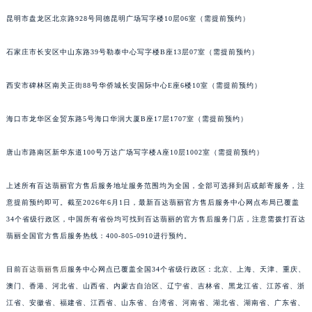
安徽省滁州市琅琊区南谯北路百达翡丽售后服务中心（需提前预约）
昆明市盘龙区北京路928号同德昆明广场写字楼10层06室（需提前预约）
安徽省阜阳市颍州区颍州北路百达翡丽售后服务中心（需提前预约）
安徽省淮北市相山区淮海路百达翡丽售后服务中心（需提前预约）
石家庄市长安区中山东路39号勒泰中心写字楼B座13层07室（需提前预约）
安徽省淮南市田家庵区国庆中路百达翡丽售后服务中心（需提前预约）
西安市碑林区南关正街88号华侨城长安国际中心E座6楼10室（需提前预约）
安徽省黄山市屯溪区黄山西路百达翡丽售后服务中心（需提前预约）
安徽省六安市金安区解放中路百达翡丽售后服务中心（需提前预约）
海口市龙华区金贸东路5号海口华润大厦B座17层1707室（需提前预约）
安徽省马鞍山市雨山区湖南西路百达翡丽售后服务中心（需提前预约）
安徽省宿州市埇桥区人民中路百达翡丽售后服务中心（需提前预约）
唐山市路南区新华东道100号万达广场写字楼A座10层1002室（需提前预约）
安徽省铜陵市铜官区石城大道百达翡丽售后服务中心（需提前预约）
上述所有百达翡丽官方售后服务地址服务范围均为全国，全部可选择到店或邮寄服务，注
安徽省芜湖市镜湖区中山路步行街百达翡丽售后服务中心（需提前预约）
意提前预约即可。截至2026年6月1日，最新百达翡丽官方售后服务中心网点布局已覆盖
安徽省宣城市宣州区叠嶂西路百达翡丽售后服务中心（需提前预约）
34个省级行政区，中国所有省份均可找到百达翡丽的官方售后服务门店，注意需拨打百达
福建省龙岩市新罗区九一南路百达翡丽售后服务中心（需提前预约）
翡丽全国官方售后服务热线：400-805-0910进行预约。
福建省南平市建阳区人民西路百达翡丽售后服务中心（需提前预约）
福建省宁德市蕉城区天湖东路百达翡丽售后服务中心（需提前预约）
目前
百达翡丽售后
服务中心网点已覆盖全国34个省级行政区：北京、上海、天津、重庆、
福建省莆田市城厢区霞林街道荔华东大道百达翡丽售后服务中心（需提前预约）
澳门、香港、河北省、山西省、内蒙古自治区、辽宁省、吉林省、黑龙江省、江苏省、浙
江省、安徽省、福建省、江西省、山东省、台湾省、河南省、湖北省、湖南省、广东省、
福建省三明市三元区东乾二路百达翡丽售后服务中心（需提前预约）