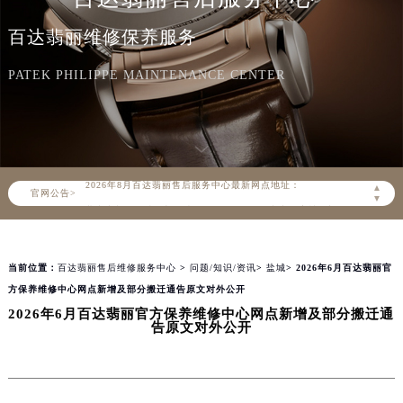
百达翡丽维修保养服务
PATEK PHILIPPE MAINTENANCE CENTER
2026年8月百达翡丽中国区售后服务网络优化升级公告
2026年8月百达翡丽全国官方售后客户服务热线：400-805-0910
百达翡丽官方全国统一服务热线400-805-0910，服务覆盖中国大陆、香港、澳门、台湾全部区域（非大陆需加拨“+86”）
2026年8月百达翡丽售后服务中心最新网点地址：
▲
官网公告>
北京市朝阳区建国门外大街甲6号华熙国际中心写字楼D座11层1102室（北京总部）（需提前预约）
▼
北京市东城区东长安街1号东方广场写字楼W3座6层602室（需提前预约）
天津市和平区赤峰道136号天津国际金融中心写字楼26层2603室（需提前预约）
当前位置：
百达翡丽售后维修服务中心
>
问题/知识/资讯
>
盐城
> 2026年6月百达翡丽官
上海市徐汇区虹桥路3号港汇中心写字楼2座37层3705室（需提前预约）
方保养维修中心网点新增及部分搬迁通告原文对外公开
上海市黄浦区南京东路299号宏伊国际广场写字楼8层806室（需提前预约）
2026年6月百达翡丽官方保养维修中心网点新增及部分搬迁通
南京市秦淮区中山南路1号（新街口）南京中心写字楼22层C1-1室（需提前预约）
告原文对外公开
常州市新北区龙锦路1590号现代传媒中心写字楼5号楼10层1008室（需提前预约）
徐州市鼓楼区淮海东路29号苏宁广场IFC国际金融中心写字楼35层3508室（需提前预约）
扬州市邗江区国展路29号星耀天地写字楼1号楼18层1803室（需提前预约）