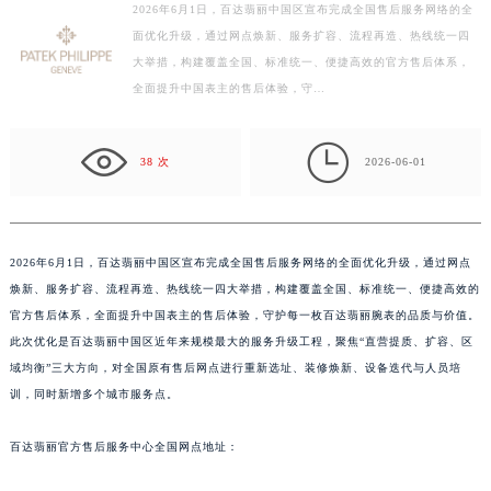
2026年6月1日，百达翡丽中国区宣布完成全国售后服务网络的全
盐城市盐都区世纪大道5号盐城金融城写字楼1号楼16层1604室（需提前预约）
面优化升级，通过网点焕新、服务扩容、流程再造、热线统一四
泰州市海陵区永定东路399号置地商务中心东塔写字楼（华润万象城）17层1706室（需提前预约）
大举措，构建覆盖全国、标准统一、便捷高效的官方售后体系，
宁波市江北区大闸南路500号来福士广场办公楼20层2009室（需提前预约）
全面提升中国表主的售后体验，守…
杭州市上城区钱江路1366号华润大厦写字楼A座5层503-5室（需提前预约）
金华市金东区东市南街777号金华万达广场写字楼4号楼22层2209室（需提前预约）

38 次
2026-06-01
绍兴市越城区胜利东路379号世茂天际中心写字楼8层805室（需提前预约）
嘉兴市南湖区广益路705号嘉兴世界贸易中心写字楼A座13层1304室（需提前预约）
南昌市红谷滩新区红谷中大道998号绿地双子塔（中央广场）A1座办公楼14层07室（需提前预约）
2026年6月1日，百达翡丽中国区宣布完成全国售后服务网络的全面优化升级，通过网点
济南市历下区经十路11111号华润中心写字楼（万象城）15层1508室（需提前预约）
焕新、服务扩容、流程再造、热线统一四大举措，构建覆盖全国、标准统一、便捷高效的
广州市天河区天河路230号万菱汇国际中心写字楼A塔7层704室（需提前预约）
官方售后体系，全面提升中国表主的售后体验，守护每一枚百达翡丽腕表的品质与价值。
广州市越秀区环市东路371-375号世界贸易中心大厦南塔写字楼15层07室（需提前预约）
此次优化是百达翡丽中国区近年来规模最大的服务升级工程，聚焦“直营提质、扩容、区
深圳市罗湖区深南东路5001号华润大厦写字楼17层1701室（需提前预约）
域均衡”三大方向，对全国原有售后网点进行重新选址、装修焕新、设备迭代与人员培
惠州市惠城区江北文昌一路7号华贸大厦写字楼1座30层05室（需提前预约）
训，同时新增多个城市服务点。
厦门市思明区湖滨东路95号华润大厦写字楼B座11层1104室（需提前预约）
百达翡丽官方售后服务中心全国网点地址：
福州市鼓楼区五四路128-1号恒力城写字楼15层03室（需提前预约）
成都市锦江区人民东路6号SAC东原中心写字楼24层2406B室（需提前预约）