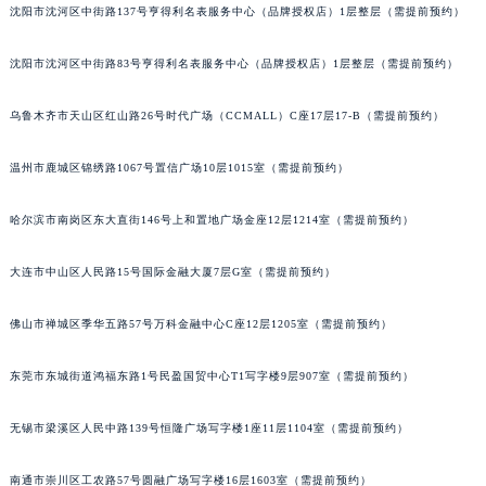
沈阳市沈河区中街路137号亨得利名表服务中心（品牌授权店）1层整层（需提前预约）
辽宁省沈阳市沈河区中街路137号亨得利名表维修授权店1楼百达翡丽售后服务中心（需提前预约）
辽宁省沈阳市沈河区中街路83号亨得利名表维修授权店1楼百达翡丽售后服务中心（需提前预约）
沈阳市沈河区中街路83号亨得利名表服务中心（品牌授权店）1层整层（需提前预约）
北京市朝阳区建国门外大街甲6号华熙国际中心D座11层1102室百达翡丽售后服务中心（北京总部）（需提前预约）
北京市东城区东长安街1号王府井东方广场W3座6层602室百达翡丽售后服务中心（需提前预约）
乌鲁木齐市天山区红山路26号时代广场（CCMALL）C座17层17-B（需提前预约）
河北省保定市竞秀区朝阳北大街北国先天下百达翡丽售后服务中心（需提前预约）
温州市鹿城区锦绣路1067号置信广场10层1015室（需提前预约）
内蒙古自治区阿拉善盟市左旗土尔扈特大街百达翡丽售后服务中心（需提前预约）
内蒙古自治区巴彦淖尔市临河区新华街百达翡丽售后服务中心（需提前预约）
哈尔滨市南岗区东大直街146号上和置地广场金座12层1214室（需提前预约）
内蒙古自治区包头市青山区幸福路甲3号王府井百货名表维修百达翡丽售后服务中心（需提前预约）
内蒙古自治区赤峰市红山区哈达街百达翡丽售后服务中心（需提前预约）
大连市中山区人民路15号国际金融大厦7层G室（需提前预约）
内蒙古自治区鄂尔多斯市东胜区伊金霍洛街百达翡丽售后服务中心（需提前预约）
内蒙古自治区呼伦贝尔市海拉尔区中央街百达翡丽售后服务中心（需提前预约）
佛山市禅城区季华五路57号万科金融中心C座12层1205室（需提前预约）
内蒙古自治区通辽市科尔沁区明仁大街百达翡丽售后服务中心（需提前预约）
东莞市东城街道鸿福东路1号民盈国贸中心T1写字楼9层907室（需提前预约）
内蒙古自治区乌海市海勃湾区人民南路百达翡丽售后服务中心（需提前预约）
内蒙古自治区乌兰察布市集宁区恩和大街百达翡丽售后服务中心（需提前预约）
无锡市梁溪区人民中路139号恒隆广场写字楼1座11层1104室（需提前预约）
内蒙古自治区锡林郭勒盟市锡林浩特市光明街与额尔敦路交叉口百达翡丽售后服务中心（需提前预约）
内蒙古自治区兴安盟市乌兰浩特市兴安大街百达翡丽售后服务中心（需提前预约）
南通市崇川区工农路57号圆融广场写字楼16层1603室（需提前预约）