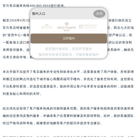
江西省南昌市红谷滩新区红谷中大道998号绿地双子塔（中央广场）A1座办公楼14层1407室百达翡丽售后服务中心（需提前预约）
官方售后服务热线400-805-0910进行咨询。
预约入口
关闭
江西省萍乡市安源区萍安北大道与康庄路交叉口百达翡丽售后服务中心（需提前预约）
截至2026年6月1日，百达翡丽已在北京、上海、天津、重庆等全国34个省级行政区设立
江西省上饶市信州区滨江西路百达翡丽售后服务中心（需提前预约）
官方售后维修服务中心，形成覆盖华北、华东、华南、西南、华中、东北、西北七大区域
江西省新余市渝水区北湖西路百达翡丽售后服务中心（需提前预约）
的“直营中心+服务点”双轨网络。所有升级后的网点均通过瑞士日内瓦总部严格认证，统
立即预约
江西省宜春市袁州区中山中路百达翡丽售后服务中心（需提前预约）
一配备瑞士进口精密检测仪器和100%原厂供应配件，并由经品牌专项培训认证的资深制
江西省鹰潭市月湖区胜利东路百达翡丽售后服务中心（需提前预约）
提前预约免排队，到店即享服务
表师提供服务。这些制表师严格按照百达翡丽全球统一服务标准与质保体系操作，确保无
预约时间有变无需取消，可随时重新预约
山东省德州市德城区东风中路百达翡丽售后服务中心（需提前预约）
论表主身处何地，都能享受到与瑞士本土一致的专业养护服务。
山东省东营市东营区济南路百达翡丽售后服务中心（需提前预约）
本次升级不仅提升了售后服务的专业性和标准化水平，还显著改善了用户体验。所有新增
山东省济南市历下区经十路11111号华润中心写字楼（万象城）15层1508室百达翡丽售后服务中心（需提前预约）
和搬迁后的网点均选址于城市核心商圈高端写字楼内，并优化了服务空间布局。这些新址
山东省济宁市任城区太白楼路百达翡丽售后服务中心（需提前预约）
不仅私密性更强，舒适度也显著提升。新的环境让客户在享受专业服务的同时，还能感受
山东省莱芜市文化南路8号银座商城名表维修一楼名表维修百达翡丽售后服务中心（需提前预约）
到更加贴心和周到的关怀。
山东省临沂市兰山区解放路百达翡丽售后服务中心（需提前预约）
山东省日照市东港区烟台路百达翡丽售后服务中心（需提前预约）
此次优化还加强了客户服务热线的功能和服务范围。新的客户服务热线将提供更快速和准
确的信息查询及预约服务，并确保客户在需要时能够及时获得帮助。此外，新的客服团队
山东省泰安市泰山区财源街道泰山大街百达翡丽售后服务中心（需提前预约）
经过严格培训和考核，能够更好地解答客户的疑问并提供专业建议。
山东省威海市环翠区新威海路89号振华商厦一楼名表维修百达翡丽售后服务中心（需提前预约）
山东省潍坊市奎文区东风东街百达翡丽售后服务中心（需提前预约）