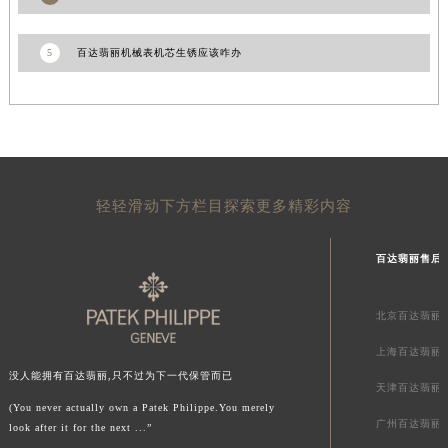
青海省海东市乐都区滨河路百达翡丽售后服务中心（需提前预约）
青海省海南藏族自治州共和县青海湖大街百达翡丽售后服务中心（需提前预约）
5
百达翡丽机械表机芯生锈应该咋办
青海省海西蒙古族藏族自治州德令哈市柴达木路百达翡丽售后服务中心（需提前预约）
青海省黄南藏族自治州同仁市德合隆路百达翡丽售后服务中心（需提前预约）
青海省西宁市城西区海湖新区西关大道百达翡丽售后服务中心（需提前预约）
青海省玉树藏族自治州结古镇胜利路百达翡丽售后服务中心（需提前预约）
陕西省安康市汉滨区金州路百达翡丽售后服务中心（需提前预约）
轻轻滑动下方栏目探索更多精彩内容
陕西省宝鸡市渭滨区经二路百达翡丽售后服务中心（需提前预约）
陕西省汉中市汉台区北大街百达翡丽售后服务中心（需提前预约）
百达翡丽售后
陕西省商洛市商州区州城街百达翡丽售后服务中心（需提前预约）
陕西省铜川市王益区红旗街百达翡丽售后服务中心（需提前预约）
北京百达翡丽
陕西省渭南市临渭区东风大街百达翡丽售后服务中心（需提前预约）
上海百达翡丽
陕西省咸阳市秦都区沣西新城统一西路与白马河路交汇处百达翡丽售后服务中心（需提前预约）
没人能拥有百达翡丽,只不过为下一代保管而已
陕西省延安市宝塔区中心街百达翡丽售后服务中心（需提前预约）
天津百达翡丽
(You never actually own a Patek Philippe.You merely
陕西省榆林市榆阳区长兴路百达翡丽售后服务中心（需提前预约）
广州百达翡丽
look after it for the next ...”
新疆维吾尔自治区阿克苏市东大街百达翡丽售后服务中心（需提前预约）