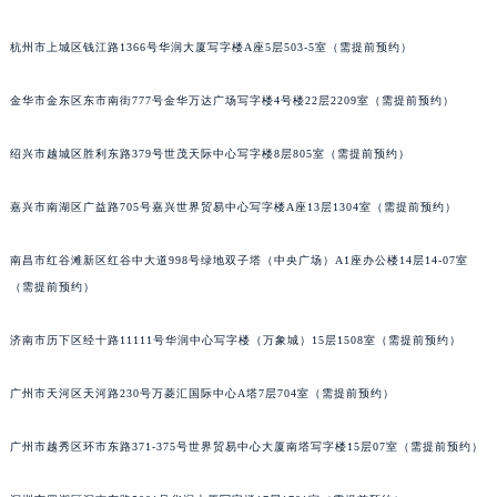
黑龙江省大庆市萨尔图区会战大街百达翡丽售后服务中心（需提前预约）
杭州市上城区钱江路1366号华润大厦写字楼A座5层503-5室（需提前预约）
黑龙江省鹤岗市向阳区红军路百达翡丽售后服务中心（需提前预约）
黑龙江省黑河市爱辉区中央街百达翡丽售后服务中心（需提前预约）
金华市金东区东市南街777号金华万达广场写字楼4号楼22层2209室（需提前预约）
黑龙江省鸡西市鸡冠区红军路百达翡丽售后服务中心（需提前预约）
黑龙江省佳木斯市向阳区长安路百达翡丽售后服务中心（需提前预约）
绍兴市越城区胜利东路379号世茂天际中心写字楼8层805室（需提前预约）
黑龙江省牡丹江市东安区太平路百达翡丽售后服务中心（需提前预约）
黑龙江省七台河市桃山区大同街百达翡丽售后服务中心（需提前预约）
嘉兴市南湖区广益路705号嘉兴世界贸易中心写字楼A座13层1304室（需提前预约）
黑龙江省齐齐哈尔市龙沙区龙华路百达翡丽售后服务中心（需提前预约）
南昌市红谷滩新区红谷中大道998号绿地双子塔（中央广场）A1座办公楼14层14-07室
黑龙江省双鸭山市尖山区新兴大街百达翡丽售后服务中心（需提前预约）
（需提前预约）
黑龙江省绥化市北林区新华街与康庄路交叉口百达翡丽售后服务中心（需提前预约）
黑龙江省伊春市伊美区通河路百达翡丽售后服务中心（需提前预约）
济南市历下区经十路11111号华润中心写字楼（万象城）15层1508室（需提前预约）
吉林省白城市洮北区明仁南街百达翡丽售后服务中心（需提前预约）
吉林省白山市浑江区浑江大街百达翡丽售后服务中心（需提前预约）
广州市天河区天河路230号万菱汇国际中心A塔7层704室（需提前预约）
吉林省吉林市船营区河南街百达翡丽售后服务中心（需提前预约）
广州市越秀区环市东路371-375号世界贸易中心大厦南塔写字楼15层07室（需提前预约）
吉林省辽源市龙山区人民大街百达翡丽售后服务中心（需提前预约）
吉林省梅河口市新华街道梅河大街百达翡丽售后服务中心（需提前预约）