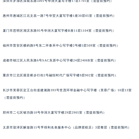
深圳市罗湖区深南东路5001号华润大厦写字楼17层1701室（需提前预约）
吉林省四平市铁东区紫气大路与南九经街交汇处百达翡丽售后服务中心（需提前预约）
吉林省松原市宁江区五环大街百达翡丽售后服务中心（需提前预约）
惠州市惠城区江北文昌一路7号华贸大厦写字楼1座30层05室（需提前预约）
吉林省通化市东昌区环通乡江南大街百达翡丽售后服务中心（需提前预约）
厦门市思明区湖滨东路95号华润大厦写字楼B座11层1104室（需提前预约）
吉林省延边市延吉市解放路百达翡丽售后服务中心（需提前预约）
辽宁省鞍山市铁东区站前街百达翡丽售后服务中心（需提前预约）
福州市晋安区横屿路9号东二环泰禾中心写字楼2号楼5层509室（需提前预约）
辽宁省本溪市平山区胜利路百达翡丽售后服务中心（需提前预约）
辽宁省朝阳市双塔区新华路百达翡丽售后服务中心（需提前预约）
成都市锦江区人民东路6号SAC东原中心写字楼24层2406B室（需提前预约）
辽宁省丹东市振兴区七经街百达翡丽售后服务中心（需提前预约）
辽宁省抚顺市新抚区东一路百达翡丽售后服务中心（需提前预约）
重庆市江北区观音桥步行街2号融恒时代广场写字楼9层902室（需提前预约）
辽宁省阜新市海州区解放大街百达翡丽售后服务中心（需提前预约）
长沙市芙蓉区定王台街道建湘路393号世茂环球金融中心写字楼（芙蓉广场）10层13室
辽宁省葫芦岛市连山区中央路百达翡丽售后服务中心（需提前预约）
（需提前预约）
辽宁省锦州市古塔区中央大街百达翡丽售后服务中心（需提前预约）
辽宁省辽阳市白塔区新运大街百达翡丽售后服务中心（需提前预约）
郑州市二七区铭功路10号华润大厦写字楼29层2905室（需提前预约）
辽宁省盘锦市兴隆台区石油大街百达翡丽售后服务中心（需提前预约）
辽宁省铁岭市银州区南马路百达翡丽售后服务中心（需提前预约）
太原市迎泽区解放路15号亨得利名表服务中心（品牌授权店）3层整层（需提前预约）
辽宁省营口市站前区市府路与渤海大街交叉口百达翡丽售后服务中心（需提前预约）