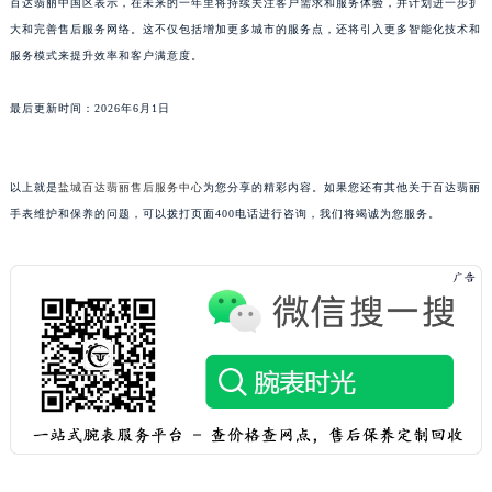
百达翡丽中国区表示，在未来的一年里将持续关注客户需求和服务体验，并计划进一步扩
山东省枣庄市滕州市北辛路与善国路交叉口百达翡丽售后服务中心（需提前预约）
大和完善售后服务网络。这不仅包括增加更多城市的服务点，还将引入更多智能化技术和
山东省淄博市张店区金晶大道百达翡丽售后服务中心（需提前预约）
服务模式来提升效率和客户满意度。
上海市黄浦区南京东路299号宏伊国际广场写字楼8层806室百达翡丽售后服务中心（需提前预约）
最后更新时间：2026年6月1日
上海市徐汇区虹桥路3号港汇中心2座37层3705室百达翡丽售后服务中心（需提前预约）
浙江省杭州市上城区钱江路1366号华润大厦A座5层503-5室百达翡丽售后服务中心（需提前预约）
浙江省湖州市吴兴区劳动路百达翡丽售后服务中心（需提前预约）
以上就是
盐城百达翡丽售后服务中心
为您分享的精彩内容。如果您还有其他关于百达翡丽
浙江省嘉兴市南湖区广益路705号嘉兴世界贸易中心A座13层1304室百达翡丽售后服务中心（需提前预约）
手表维护和保养的问题，可以拨打页面400电话进行咨询，我们将竭诚为您服务。
浙江省金华市金东区东市南街777号金华万达广场4号楼22楼2209室百达翡丽售后服务中心（需提前预约）
浙江省丽水市莲都区解放街百达翡丽售后服务中心（需提前预约）
浙江省宁波市江北区大闸南路500号来福士广场办公楼20层2009室百达翡丽售后服务中心（需提前预约）
浙江省衢州市柯城区上街百达翡丽售后服务中心（需提前预约）
浙江省绍兴市越城区胜利东路379号世茂天际中心写字楼8层805室百达翡丽售后服务中心（需提前预约）
浙江省舟山市定海区解放东路百达翡丽售后服务中心（需提前预约）
澳门特别行政区大堂区议事亭前地（新马路）百达翡丽售后服务中心（需提前预约）
澳门特别行政区风顺堂区南湾大马路百达翡丽售后服务中心（需提前预约）
澳门特别行政区花地玛堂区关闸广场百达翡丽售后服务中心（需提前预约）