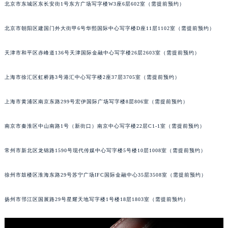
北京市东城区东长安街1号东方广场写字楼W3座6层602室（需提前预约）
重庆市江北区观音桥步行街2号融恒时代广场写字楼9层902室（需提前预约）
长沙市芙蓉区定王台街道建湘路393号世茂环球金融中心写字楼（芙蓉广场）10层13室（需提前预约）
北京市朝阳区建国门外大街甲6号华熙国际中心写字楼D座11层1102室（需提前预约）
郑州市二七区铭功路10号华润大厦写字楼29层2905室（需提前预约）
太原市迎泽区解放路15号亨得利名表服务中心（品牌授权店）3层整层（需提前预约）
天津市和平区赤峰道136号天津国际金融中心写字楼26层2603室（需提前预约）
沈阳市沈河区中街路137号亨得利名表服务中心（品牌授权店）1层整层（需提前预约）
上海市徐汇区虹桥路3号港汇中心写字楼2座37层3705室（需提前预约）
沈阳市沈河区中街路83号亨得利名表服务中心（品牌授权店）1层整层（需提前预约）
乌鲁木齐市天山区红山路26号时代广场（CCMALL）C座17层17-B（需提前预约）
上海市黄浦区南京东路299号宏伊国际广场写字楼8层806室（需提前预约）
温州市鹿城区锦绣路1067号置信广场10层1015室（需提前预约）
哈尔滨市道里区友谊西路600号富力中心T2座写字楼29层03室（需提前预约）
南京市秦淮区中山南路1号（新街口）南京中心写字楼22层C1-1室（需提前预约）
大连市中山区人民路15号国际金融大厦7层G室（需提前预约）
常州市新北区龙锦路1590号现代传媒中心写字楼5号楼10层1008室（需提前预约）
佛山市禅城区季华五路57号万科金融中心C座12层1205室（需提前预约）
东莞市东城街道鸿福东路1号民盈国贸中心T1写字楼9层907室（需提前预约）
徐州市鼓楼区淮海东路29号苏宁广场IFC国际金融中心35层3508室（需提前预约）
无锡市梁溪区人民中路139号恒隆广场写字楼1座11层1104室（需提前预约）
南通市崇川区工农路57号圆融广场写字楼16层1603室（需提前预约）
扬州市邗江区国展路29号星耀天地写字楼1号楼18层1803室（需提前预约）
苏州市苏州工业园区星港街199号苏州中心办公楼C座22层08室（需提前预约）
武汉市江汉区解放大道686号世界贸易大厦38层09室（需提前预约）