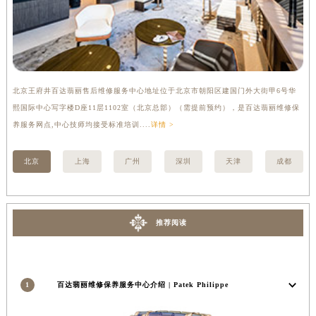
香港特别行政区铜锣湾区湾仔区轩尼诗道百达翡丽售后服务中心（需提前预约）
河南省安阳市文峰区解放大道百达翡丽售后服务中心（需提前预约）
河南省鹤壁市淇滨区九州路百达翡丽售后服务中心（需提前预约）
河南省济源市沁园街道济水大道百达翡丽售后服务中心（需提前预约）
北京王府井百达翡丽售后维修服务中心地址位于北京市朝阳区建国门外大街甲6号华
上
河南省焦作市解放区解放路百达翡丽售后服务中心（需提前预约）
熙国际中心写字楼D座11层1102室（北京总部）（需提前预约），是百达翡丽维修保
宏
河南省开封市鼓楼区中山路百达翡丽售后服务中心（需提前预约）
养服务网点,中心技师均接受标准培训....
详情 >
技师
河南省洛阳市西工区中州中路与解放路交叉口百达翡丽售后服务中心（需提前预约）
河南省漯河市源汇区交通路百达翡丽售后服务中心（需提前预约）
北京
上海
广州
深圳
天津
成都
河南省南阳市宛城区范蠡东路与南都路交叉口百达翡丽售后服务中心（需提前预约）
河南省平顶山市卫东区建设路百达翡丽售后服务中心（需提前预约）
河南省濮阳市大华龙区开州路绿城路交叉口百达翡丽售后服务中心（需提前预约）
推荐阅读
河南省三门峡市湖滨区和平路百达翡丽售后服务中心（需提前预约）
河南省商丘市梁园区神火大道百达翡丽售后服务中心（需提前预约）
河南省新乡市红旗区人民路百达翡丽售后服务中心（需提前预约）
1
百达翡丽维修保养服务中心介绍 | Patek Philippe
河南省信阳市浉河区东方红大道百达翡丽售后服务中心（需提前预约）
河南省许昌市魏都区建安大道与八龙路交叉口百达翡丽售后服务中心（需提前预约）