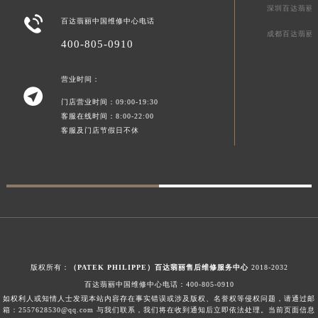
深圳百达翡丽
新疆维吾尔自治区阿拉尔市胜利大道百达翡丽售后服务中心（需提前预约）

百达翡丽中国维修中心电话
新疆维吾尔自治区阿拉山口市友好路百达翡丽售后服务中心（需提前预约）
成都百达翡丽
400-805-0910
新疆维吾尔自治区阿勒泰市解放路百达翡丽售后服务中心（需提前预约）
新疆维吾尔自治区阿图什市光明路百达翡丽售后服务中心（需提前预约）
营业时间：

新疆维吾尔自治区白杨市军垦路百达翡丽售后服务中心（需提前预约）
门店营业时间：09:00-19:30
新疆维吾尔自治区北屯市团结路百达翡丽售后服务中心（需提前预约）
客服在线时间：8:00-22:00
客服及门店节假日不休
新疆维吾尔自治区博乐市博乐市北京路百达翡丽售后服务中心（需提前预约）
新疆维吾尔自治区昌吉市延安北路百达翡丽售后服务中心（需提前预约）
新疆维吾尔自治区阜康市博峰路百达翡丽售后服务中心（需提前预约）
新疆维吾尔自治区哈密市伊州区建国北路百达翡丽售后服务中心（需提前预约）
新疆维吾尔自治区和田市和田市北京西路百达翡丽售后服务中心（需提前预约）
新疆维吾尔自治区胡杨河市胡杨河市胡杨路百达翡丽售后服务中心（需提前预约）
新疆维吾尔自治区霍尔果斯市亚欧北路百达翡丽售后服务中心（需提前预约）
版权所有：
（PATEK PHILIPPE）百达翡丽售后维修服务中心
2018-2032
新疆维吾尔自治区喀什市解放北路百达翡丽售后服务中心（需提前预约）
百达翡丽中国维修中心电话：
400-805-0910
新疆维吾尔自治区可克达拉市幸福路百达翡丽售后服务中心（需提前预约）
如权利人或知情人士发现本站内容存在事实错误或涉及版权、名誉权等侵权问题，请通过邮
箱：2557628530@qq.com 与我们联系，我们将在收到通知后立即依法处理。当前页面信息
新疆维吾尔自治区克拉玛依市克拉玛依区友谊路百达翡丽售后服务中心（需提前预约）