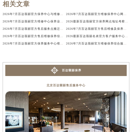
相关文章
广西壮族自治区来宾市兴宾区桂中大道百达翡丽售后服务中心（需提前预约）
广西壮族自治区柳州市城中区中山中路百达翡丽售后服务中心（需提前预约）
2026年7月百达翡丽官方保养中心与维修服务中心迁址及新开补充完整指南发布
2026年7月百达翡丽官方维修保养中心网点地址变更及新开清单正式发布文件
2026年7月百达翡丽官方维修中心保养业务网点最新变动补充确认稿文件
2026最新百达翡丽官方保养网点地址考察报告
广西壮族自治区钦州市钦南区金海湾东大街百达翡丽售后服务中心（需提前预约）
2026年7月百达翡丽官方售后服务点搬迁与新建网点公示
2026年7月百达翡丽官方售后维修及保养中心网点更新补充汇总确认发布
广西壮族自治区梧州市万秀区龙湖镇高旺路百达翡丽售后服务中心（需提前预约）
2026年7月百达翡丽官方售后维修保养综合店迁址与新开补充确认稿
2026最新百达翡丽名表官方客户服务中心网点地址调研报告
广西壮族自治区玉林市玉州区金玉路百达翡丽售后服务中心（需提前预约）
2026年7月百达翡丽官方保养服务中心维修点搬迁及增设补充方案文件内容发布
2026年7月百达翡丽官方维修保养综合服务网络补充调整通知原文发布
海南省儋州市儋州市那大镇兰洋北路百达翡丽售后服务中心（需提前预约）
海南省东方市八所镇解放西路百达翡丽售后服务中心（需提前预约）
海南省琼海市嘉积镇东风路百达翡丽售后服务中心（需提前预约）
百达翡丽保养
海南省三沙市西沙区西沙群岛永兴岛北京路百达翡丽售后服务中心（需提前预约）
海南省三亚市吉阳区迎宾路百达翡丽售后服务中心（需提前预约）
北京百达翡丽售后服务中心
海南省万宁市万城镇解放路百达翡丽售后服务中心（需提前预约）
海南省文昌市文城镇教育东路百达翡丽售后服务中心（需提前预约）
海南省五指山市通什镇三月三大道百达翡丽售后服务中心（需提前预约）
香港特别行政区尖沙咀区油尖旺区广东道百达翡丽售后服务中心（需提前预约）
香港特别行政区金钟区中西区金钟道百达翡丽售后服务中心（需提前预约）
香港特别行政区九龙区油尖旺区弥敦道百达翡丽售后服务中心（需提前预约）