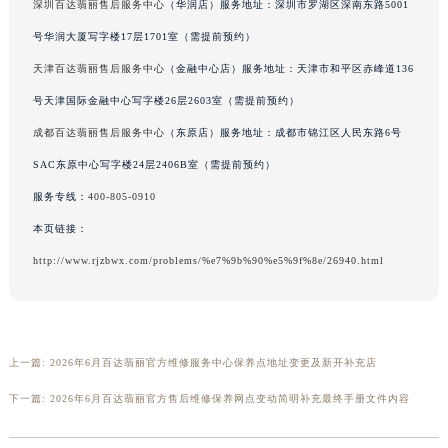
深圳百达翡丽售后服务中心
（华润店）服务地址：深圳市罗湖区深南东路5001
广东省汕头市龙湖区长平路百达翡丽售后服务中心（需提前预约）
号华润大厦写字楼17层1701室（需提前预约）
广东省汕尾市城区香洲街道园林社区翠园街百达翡丽售后服务中心（需提前预约）
天津百达翡丽售后服务中心
（金融中心店）服务地址：天津市和平区赤峰道136
广东省韶关市武江区芙蓉新区与老城中心交汇处百达翡丽售后服务中心（需提前预约）
号天津国际金融中心写字楼26层2603室（需提前预约）
广东省深圳市罗湖区深南东路5001号华润大厦17层1701室百达翡丽售后服务中心（需提前预约）
广东省阳江市江城区东风一路百达翡丽售后服务中心（需提前预约）
成都百达翡丽售后服务中心
（东原店）服务地址：成都市锦江区人民东路6号
广东省云浮市云城区金山路百达翡丽售后服务中心（需提前预约）
SAC东原中心写字楼24层2406B室（需提前预约）
广东省湛江市赤坎区观海北路百达翡丽售后服务中心（需提前预约）
服务专线：
400-805-0910
广东省肇庆市端州区信安大道与砚都大道交汇处百达翡丽售后服务中心（需提前预约）
本页链接：
广西壮族自治区百色市右江区中山二路百达翡丽售后服务中心（需提前预约）
http://www.rjzbwx.com/problems/%e7%9b%90%e5%9f%8e/26940.html
广西壮族自治区北海市海城区北京路百达翡丽售后服务中心（需提前预约）
广西壮族自治区崇左市江州区石景林街道友谊大道与丽川路交汇处百达翡丽售后服务中心（需提前预约）
广西壮族自治区防城港市港口区金花茶大道百达翡丽售后服务中心（需提前预约）
广西壮族自治区贵港市港北区港城街道布山大道与仙衣路交叉口百达翡丽售后服务中心（需提前预约）
上一篇:
2026年6月百达翡丽官方维修服务中心保养点地址变更及新开补充店
广西壮族自治区桂林市秀峰区红岭路百达翡丽售后服务中心（需提前预约）
下一篇:
2026年6月百达翡丽官方售后维修保养网点变动简明补充最终手册文件内容
广西壮族自治区河池市金城江区金城江街道朝阳路百达翡丽售后服务中心（需提前预约）
广西壮族自治区贺州市八步区城东街道灵峰南路百达翡丽售后服务中心（需提前预约）