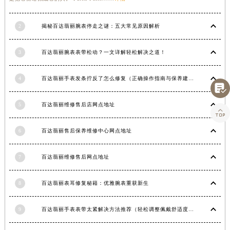
湖南省衡阳市雁峰区解放路百达翡丽售后服务中心（需提前预约）
湖南省怀化市鹤城区迎丰中路百达翡丽售后服务中心（需提前预约）
2
揭秘百达翡丽腕表停走之谜：五大常见原因解析
湖南省娄底市娄星区长青街百达翡丽售后服务中心（需提前预约）
3
百达翡丽腕表表带松动？一文详解轻松解决之道！
湖南省邵阳市双清区东风路百达翡丽售后服务中心（需提前预约）
湖南省湘潭市雨湖区莲城大道百达翡丽售后服务中心（需提前预约）
4
百达翡丽手表发条拧反了怎么修复（正确操作指南与保养建议）
湖南省益阳市赫山区桃花仑路百达翡丽售后服务中心（需提前预约）

湖南省永州市冷水滩区永州大道与中兴路交叉口百达翡丽售后服务中心（需提前预约）
5
百达翡丽维修售后店网点地址

湖南省岳阳市岳阳楼区东茅岭路百达翡丽售后服务中心（需提前预约）
湖南省张家界市永定区解放路百达翡丽售后服务中心（需提前预约）
6
百达翡丽售后保养维修中心网点地址
湖南省长沙市芙蓉区建湘路393号世茂环球金融中心写字楼10层1013室百达翡丽售后服务中心（需提前预约）
湖南省株洲市芦淞区建设南路百达翡丽售后服务中心（需提前预约）
7
百达翡丽维修售后网点地址
甘肃省白银市白银区北京路百达翡丽售后服务中心（需提前预约）
甘肃省定西市安定区解放路百达翡丽售后服务中心（需提前预约）
8
百达翡丽表耳修复秘籍：优雅腕表重获新生
甘肃省敦煌市沙州镇阳关中路百达翡丽售后服务中心（需提前预约）
9
百达翡丽手表表带太紧解决方法推荐（轻松调整佩戴舒适度指南）
甘肃省合作市人民街百达翡丽售后服务中心（需提前预约）
甘肃省嘉峪关市雄关区新华中路百达翡丽售后服务中心（需提前预约）