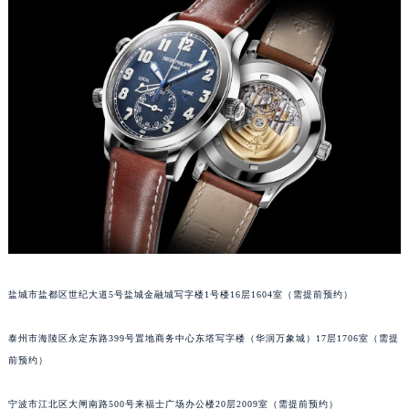
南宁市青秀区金湖路59号地王大厦12楼1224室（需提前预约）
合肥市蜀山区潜山路111号万象城华润大厦B座12楼03室（需提前预约）
泉州市丰泽区宝洲路729号浦西万达中心写字楼A座7楼709室（需提前预约）
青岛市南区山东路6号华润大厦B座22层04室（需提前预约）
烟台市芝罘区胜利路139号万达金融中心A座907室（需提前预约）
长春市朝阳区西安大路727号中银大厦A座(旺进大厦)18层09室（需提前预约）
贵阳市南明区都司高架桥路33号亨特国际金融中心14楼14D（需提前预约）
昆明市盘龙区北京路928号同德昆明广场写字楼10层06室（需提前预约）
石家庄市长安区中山东路39号勒泰中心写字楼B座13层07室（需提前预约）
西安市碑林区南关正街88号华侨城长安国际中心E座6楼10室（需提前预约）
海口市龙华区金贸东路5号海口华润大厦B座17层1707室（需提前预约）
盐城市盐都区世纪大道5号盐城金融城写字楼1号楼16层1604室（需提前预约）
唐山市路南区新华东道100号万达广场写字楼A座10层1002室（需提前预约）
台州市椒江区东海大道1800号腾达中心东1幢20楼2002室（需提前预约）
泰州市海陵区永定东路399号置地商务中心东塔写字楼（华润万象城）17层1706室（需提
内蒙古自治区呼和浩特市玉泉区大学西街70号华润万象城写字楼（鄂尔多斯大厦）23层2326室（需提前预约）
前预约）
甘肃省兰州市七里河区西津西路16号兰州中心写字楼21层2102室（需提前预约）
重庆市解放碑渝中区民权路28号英利国际金融中心写字楼20层01室（需提前预约）
宁波市江北区大闸南路500号来福士广场办公楼20层2009室（需提前预约）