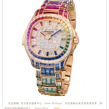
河南省郑州市二七区民主路10号华润大厦29层2905室百达翡丽售后服务中心（需提前预约）
河南省周口市川汇区七一路百达翡丽售后服务中心（需提前预约）
河南省驻马店市驿城区乐山大道与置地大道交叉口百达翡丽售后服务中心（需提前预约）
湖北省鄂州市鄂城区文星大道百达翡丽售后服务中心（需提前预约）
湖北省黄冈市黄州区赤壁大道百达翡丽售后服务中心（需提前预约）
湖北省黄石市黄石港区武汉路百达翡丽售后服务中心（需提前预约）
湖北省荆门市东宝中天街步行街百达翡丽售后服务中心（需提前预约）
湖北省荆州市荆州区荆中路百达翡丽售后服务中心（需提前预约）
湖北省十堰市茅箭区人民北路百达翡丽售后服务中心（需提前预约）
湖北省随州市曾都区青年路百达翡丽售后服务中心（需提前预约）
湖北省咸宁市咸安区长安大道百达翡丽售后服务中心（需提前预约）
湖北省襄阳市樊城区长虹路与人民路交叉口百达翡丽售后服务中心（需提前预约）
湖北省孝感市孝南区复兴大道百达翡丽售后服务中心（需提前预约）
湖北省宜昌市西陵区夷陵大道与港窑路百达翡丽售后服务中心（需提前预约）
湖南省常德市武陵区人民路百达翡丽售后服务中心（需提前预约）
百达翡丽 官方售后服务中心 Patek Philippe 百达翡丽从来没有改变世界，而
湖南省郴州市北湖区国庆北路百达翡丽售后服务中心（需提前预约）
是把它留给佩戴它的人。 Patek Phili......
详情 >