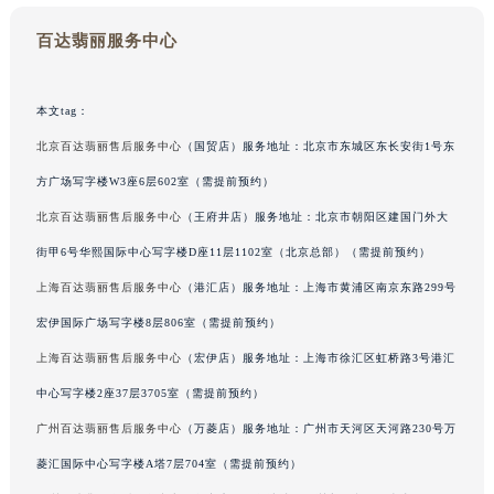
澳门特别行政区花王堂区大三巴商圈百达翡丽售后服务中心（需提前预约）
百达翡丽服务中心
澳门特别行政区嘉模堂区官也街百达翡丽售后服务中心（需提前预约）
澳门省路氹城市金光大道百达翡丽售后服务中心（需提前预约）
本文tag：
澳门特别行政区望德堂区塔石广场百达翡丽售后服务中心（需提前预约）
福建省福州市鼓楼区五四路128-1号恒力城写字楼15层03室百达翡丽售后服务中心（需提前预约）
北京百达翡丽售后服务中心
（国贸店）服务地址：北京市东城区东长安街1号东
福建省厦门市思明区湖滨东路95号万象城华润大厦B座11层1104室百达翡丽售后服务中心（需提前预约）
方广场写字楼W3座6层602室（需提前预约）
广东省潮州市潮安区新风路与潮汕路交汇处百达翡丽售后服务中心（需提前预约）
北京百达翡丽售后服务中心
（王府井店）服务地址：北京市朝阳区建国门外大
广东省广州市天河区天河路230号万菱汇国际中心A塔7层704室百达翡丽售后服务中心（需提前预约）
街甲6号华熙国际中心写字楼D座11层1102室（北京总部）（需提前预约）
广东省广州市越秀区环市东路371-375号世界贸易中心大厦南塔15层1507室百达翡丽售后服务中心（需提前预约）
上海百达翡丽售后服务中心
（港汇店）服务地址：上海市黄浦区南京东路299号
广东省河源市源城区越王大道百达翡丽售后服务中心（需提前预约）
宏伊国际广场写字楼8层806室（需提前预约）
广东省惠州市惠城区江北文昌一路7号华贸大厦1座30层3005室百达翡丽售后服务中心（需提前预约）
上海百达翡丽售后服务中心
（宏伊店）服务地址：上海市徐汇区虹桥路3号港汇
广东省江门市蓬江区广场西路百达翡丽售后服务中心（需提前预约）
广东省揭阳市榕城进贤门步行街百达翡丽售后服务中心（需提前预约）
中心写字楼2座37层3705室（需提前预约）
广东省茂名市电白区水东街道迎宾大道百达翡丽售后服务中心（需提前预约）
广州百达翡丽售后服务中心
（万菱店）服务地址：广州市天河区天河路230号万
广东省梅州市梅江区金燕大道百达翡丽售后服务中心（需提前预约）
菱汇国际中心写字楼A塔7层704室（需提前预约）
广东省清远市清城区湖西路百达翡丽售后服务中心（需提前预约）