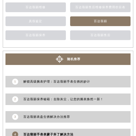
甘肃省金昌市金川区北京路百达翡丽售后服务中心（需提前预约）
百达翡丽维修
百达翡丽售后维修保养费用价目表
甘肃省酒泉市肃州区西大街百达翡丽售后服务中心（需提前预约）
真假鉴定
百达翡丽
甘肃省临夏市城南街道团结路百达翡丽售后服务中心（需提前预约）
甘肃省陇南市武都区人民路百达翡丽售后服务中心（需提前预约）
百达翡丽保养
百达翡丽售后
甘肃省平凉市崆峒区西大街百达翡丽售后服务中心（需提前预约）
甘肃省庆阳市西峰区南大街百达翡丽售后服务中心（需提前预约）
甘肃省天水市秦州区民主路百达翡丽售后服务中心（需提前预约）
随机推荐
甘肃省武威市凉州区迎宾路百达翡丽售后服务中心（需提前预约）
甘肃省张掖市甘州区民乐北路百达翡丽售后服务中心（需提前预约）
1
解锁高级腕表护理：百达翡丽手表生锈的妙计
宁夏回族自治区固原市原州区文化街百达翡丽售后服务中心（需提前预约）
宁夏回族自治区石嘴山市大武口区贺兰山路百达翡丽售后服务中心（需提前预约）
2
百达翡丽保养秘籍：去除灰尘，让您的腕表焕然一新！
宁夏回族自治区吴忠市利通区开元大道百达翡丽售后服务中心（需提前预约）
宁夏回族自治区银川市兴庆区新华东路97号新百中心C馆一层C1-18号商铺百达翡丽售后服务中心（需提前预约）
宁夏回族自治区中卫市沙坡头区鼓楼东街百达翡丽售后服务中心（需提前预约）
3
百达翡丽表盘生锈解决办法推荐
青海省果洛藏族自治州玛沁县团结路百达翡丽售后服务中心（需提前预约）
青海省海北藏族自治州海晏县将军路百达翡丽售后服务中心（需提前预约）
4
百达翡丽手表表蒙子坏了解决方法