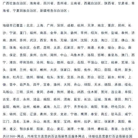
广西壮族自治区、海南省、四川省、贵州省、云南省、西藏自治区、陕西省、甘肃省、青
福建省漳州市龙文区步港路百达翡丽售后服务中心（需提前预约）
海省、宁夏回族自治区、新疆维吾尔自治区；
江苏省常州市新北区龙锦路1590号现代传媒中心5号楼10层1008室百达翡丽售后服务中心（需提前预约）
江苏省淮安市清江浦区淮海北路百达翡丽售后服务中心（需提前预约）
地级市已覆盖：北京、上海、广州、深圳、成都、杭州、天津、南京、重庆、郑州、长
江苏省连云港市海州区通灌北路百达翡丽售后服务中心（需提前预约）
沙、宁波、厦门、福州、南昌、金华、嘉兴、扬州、常州、绍兴、徐州、盐城、泰州、济
江苏省南京市秦淮区中山南路1号南京中心22层22-C1-C3室百达翡丽售后服务中心（需提前预约）
南、惠州、苏州、武汉、西安、青岛、无锡、温州、沈阳、大连、海口、三亚、佛山、东
莞、珠海、哈尔滨、合肥、昆明、太原、石家庄、南宁、南通、长春、烟台、唐山、廊
江苏省宿迁市宿城区西湖路百达翡丽售后服务中心（需提前预约）
坊、保定、贵阳、泉州、台州、湖州、中山、乌鲁木齐、洛阳、邯郸、秦皇岛、澳门、西
江苏省泰州市海陵区永定东路399号置地商务中心东塔（华润万象城）17层1706室百达翡丽售后服务中心（需提前预约）
宁、潍坊、呼和浩特、沧州、鞍山、赣州、临沂、岳阳、平顶山、镇江、桂林、芜湖、汕
江苏省徐州市鼓楼区淮海东路29号苏宁广场IFC国际金融中心35层3508室百达翡丽售后服务中心（需提前预约）
头、淄博、兰州、银川、郴州、大庆、张家口、衡阳、焦作、周口、邵阳、亳州、新乡、
江苏省盐城市盐都区世纪大道5号盐城金融城写字楼1号楼16层1604室百达翡丽售后服务中心（需提前预约）
衡水、牡丹江、德州、聊城、包头、淮安、宜昌、许昌、邢台、宿迁、丽水、蚌埠、上
江苏省扬州市邗江区国展路29号星耀天地写字楼1号楼18层1803室百达翡丽售后服务中心（需提前预约）
饶、晋中、葫芦岛、四平、宜春、滁州、大同、舟山、绵阳、天水、德阳、承德、绥化、
江苏省镇江市京口区中山东路百达翡丽售后服务中心（需提前预约）
马鞍山、三明、滨州、黄冈、赤峰、荆州、通化、鸡西、佳木斯、黑河、连云港、阜阳、
吉安、枣庄、永州、清远、揭阳、梧州、渭南、延安、长治、运城、淮南、莆田、荆门、
江西省抚州市临川区赣东大道百达翡丽售后服务中心（需提前预约）
益阳、梅州、达州、榆林、威海、九江、济宁、齐齐哈尔、南阳、常德、呼伦贝尔、丹
江西省赣州市章贡区文清路百达翡丽售后服务中心（需提前预约）
东、锦州、辽阳、辽源、衢州、安庆、龙岩、宁德、鹰潭、泰安、商丘、驻马店、咸宁、
江西省吉安市吉州区井冈山大道百达翡丽售后服务中心（需提前预约）
江门、茂名、玉林、乐山、南充、雅安、宝鸡、柳州、拉萨、丽江、张家界、襄阳、株
江西省景德镇市珠山区珠山中路百达翡丽售后服务中心（需提前预约）
洲、遵义、鄂尔多斯、阳泉、昆山、黄石、湘潭、十堰、漳州、攀枝花、香港、台北等，
江西省九江市浔阳区浔阳路百达翡丽售后服务中心（需提前预约）
共计360+网点，均有官方直营的百达翡丽售后服务网点，详细信息需拨打百达翡丽全国