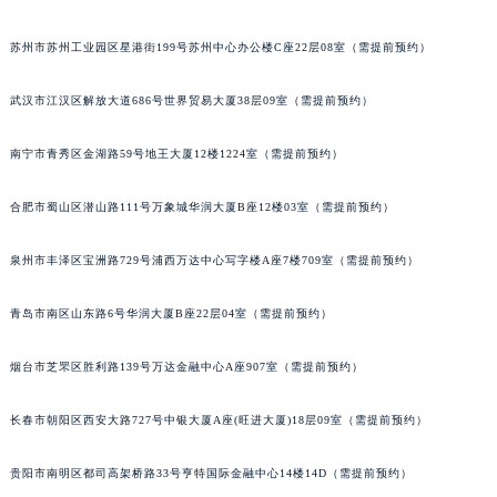
山西省大同市平城区迎宾街百达翡丽售后服务中心（需提前预约）
苏州市苏州工业园区星港街199号苏州中心办公楼C座22层08室（需提前预约）
山西省晋城市城区黄华街百达翡丽售后服务中心（需提前预约）
山西省晋中市榆次区顺城街百达翡丽售后服务中心（需提前预约）
武汉市江汉区解放大道686号世界贸易大厦38层09室（需提前预约）
山西省临汾市尧都区解放路百达翡丽售后服务中心（需提前预约）
山西省吕梁市离石区永宁中路与建设街交叉口百达翡丽售后服务中心（需提前预约）
南宁市青秀区金湖路59号地王大厦12楼1224室（需提前预约）
山西省朔州市朔城区怡西路与鄯阳西街交汇处百达翡丽售后服务中心（需提前预约）
山西省忻州市忻府区和平东街与七一南路交叉口百达翡丽售后服务中心（需提前预约）
合肥市蜀山区潜山路111号万象城华润大厦B座12楼03室（需提前预约）
山西省阳泉市郊区平阳东街与新城大道交叉口百达翡丽售后服务中心（需提前预约）
泉州市丰泽区宝洲路729号浦西万达中心写字楼A座7楼709室（需提前预约）
山西省运城市盐湖区河东街百达翡丽售后服务中心（需提前预约）
山西省长治市潞州区英雄中路百达翡丽售后服务中心（需提前预约）
青岛市南区山东路6号华润大厦B座22层04室（需提前预约）
山西省太原市迎泽区迎泽街道解放路15号亨得利名表维修授权店3楼百达翡丽售后服务中心（需提前预约）
天津市和平区赤峰道136号天津国际金融中心26层2603室百达翡丽售后服务中心（需提前预约）
烟台市芝罘区胜利路139号万达金融中心A座907室（需提前预约）
安徽省安庆市迎江区人民路百达翡丽售后服务中心（需提前预约）
长春市朝阳区西安大路727号中银大厦A座(旺进大厦)18层09室（需提前预约）
安徽省蚌埠市蚌山区淮河路百达翡丽售后服务中心（需提前预约）
安徽省亳州市谯城区魏武大道百达翡丽售后服务中心（需提前预约）
贵阳市南明区都司高架桥路33号亨特国际金融中心14楼14D（需提前预约）
安徽省池州市贵池区长江路百达翡丽售后服务中心（需提前预约）