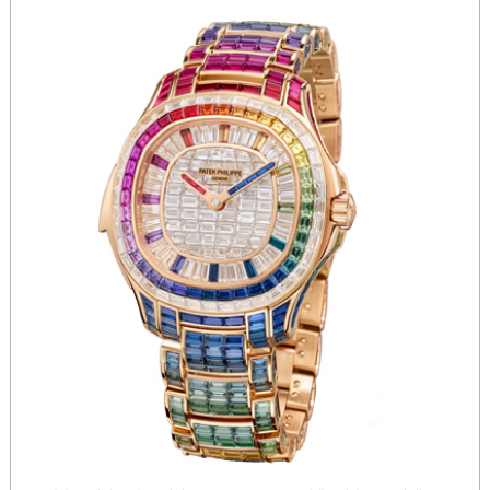
湖南省益阳市赫山区桃花仑路百达翡丽售后服务中心（需提前预约）
湖南省永州市冷水滩区永州大道与中兴路交叉口百达翡丽售后服务中心（需提前预约）
湖南省岳阳市岳阳楼区东茅岭路百达翡丽售后服务中心（需提前预约）
湖南省张家界市永定区解放路百达翡丽售后服务中心（需提前预约）
湖南省长沙市芙蓉区建湘路393号世茂环球金融中心写字楼10层1013室百达翡丽售后服务中心（需提前预约）
湖南省株洲市芦淞区建设南路百达翡丽售后服务中心（需提前预约）
甘肃省白银市白银区北京路百达翡丽售后服务中心（需提前预约）
甘肃省定西市安定区解放路百达翡丽售后服务中心（需提前预约）
甘肃省敦煌市沙州镇阳关中路百达翡丽售后服务中心（需提前预约）
甘肃省合作市人民街百达翡丽售后服务中心（需提前预约）
甘肃省嘉峪关市雄关区新华中路百达翡丽售后服务中心（需提前预约）
甘肃省金昌市金川区北京路百达翡丽售后服务中心（需提前预约）
甘肃省酒泉市肃州区西大街百达翡丽售后服务中心（需提前预约）
甘肃省临夏市城南街道团结路百达翡丽售后服务中心（需提前预约）
甘肃省陇南市武都区人民路百达翡丽售后服务中心（需提前预约）
甘肃省平凉市崆峒区西大街百达翡丽售后服务中心（需提前预约）