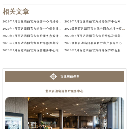
河南省开封市鼓楼区中山路百达翡丽售后服务中心（需提前预约）
相关文章
河南省洛阳市西工区中州中路与解放路交叉口百达翡丽售后服务中心（需提前预约）
河南省漯河市源汇区交通路百达翡丽售后服务中心（需提前预约）
2026年7月百达翡丽官方保养中心与维修服务中心迁址及新开补充完整指南发布
2026年7月百达翡丽官方维修保养中心网点地址变更及新开清单正式发布文件
2026年7月百达翡丽官方维修中心保养业务网点最新变动补充确认稿文件
2026最新百达翡丽官方保养网点地址考察报告
河南省南阳市宛城区范蠡东路与南都路交叉口百达翡丽售后服务中心（需提前预约）
2026年7月百达翡丽官方售后服务点搬迁与新建网点公示
2026年7月百达翡丽官方售后维修及保养中心网点更新补充汇总确认发布
河南省平顶山市卫东区建设路百达翡丽售后服务中心（需提前预约）
2026年7月百达翡丽官方售后维修保养综合店迁址与新开补充确认稿
2026最新百达翡丽名表官方客户服务中心网点地址调研报告
河南省濮阳市大华龙区开州路绿城路交叉口百达翡丽售后服务中心（需提前预约）
2026年7月百达翡丽官方保养服务中心维修点搬迁及增设补充方案文件内容发布
2026年7月百达翡丽官方维修保养综合服务网络补充调整通知原文发布
河南省三门峡市湖滨区和平路百达翡丽售后服务中心（需提前预约）
河南省商丘市梁园区神火大道百达翡丽售后服务中心（需提前预约）
河南省新乡市红旗区人民路百达翡丽售后服务中心（需提前预约）
百达翡丽保养
河南省信阳市浉河区东方红大道百达翡丽售后服务中心（需提前预约）
河南省许昌市魏都区建安大道与八龙路交叉口百达翡丽售后服务中心（需提前预约）
北京百达翡丽售后服务中心
河南省郑州市二七区民主路10号华润大厦29层2905室百达翡丽售后服务中心（需提前预约）
河南省周口市川汇区七一路百达翡丽售后服务中心（需提前预约）
河南省驻马店市驿城区乐山大道与置地大道交叉口百达翡丽售后服务中心（需提前预约）
湖北省鄂州市鄂城区文星大道百达翡丽售后服务中心（需提前预约）
湖北省黄冈市黄州区赤壁大道百达翡丽售后服务中心（需提前预约）