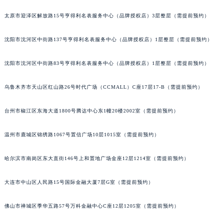
辽宁省本溪市平山区胜利路百达翡丽售后服务中心（需提前预约）
太原市迎泽区解放路15号亨得利名表服务中心（品牌授权店）3层整层（需提前预约）
辽宁省朝阳市双塔区新华路百达翡丽售后服务中心（需提前预约）
辽宁省丹东市振兴区七经街百达翡丽售后服务中心（需提前预约）
沈阳市沈河区中街路137号亨得利名表服务中心（品牌授权店）1层整层（需提前预约）
辽宁省抚顺市新抚区东一路百达翡丽售后服务中心（需提前预约）
沈阳市沈河区中街路83号亨得利名表服务中心（品牌授权店）1层整层（需提前预约）
辽宁省阜新市海州区解放大街百达翡丽售后服务中心（需提前预约）
辽宁省葫芦岛市连山区中央路百达翡丽售后服务中心（需提前预约）
乌鲁木齐市天山区红山路26号时代广场（CCMALL）C座17层17-B（需提前预约）
辽宁省锦州市古塔区中央大街百达翡丽售后服务中心（需提前预约）
辽宁省辽阳市白塔区新运大街百达翡丽售后服务中心（需提前预约）
台州市椒江区东海大道1800号腾达中心东1幢20楼2002室（需提前预约）
辽宁省盘锦市兴隆台区石油大街百达翡丽售后服务中心（需提前预约）
辽宁省铁岭市银州区南马路百达翡丽售后服务中心（需提前预约）
温州市鹿城区锦绣路1067号置信广场10层1015室（需提前预约）
辽宁省营口市站前区市府路与渤海大街交叉口百达翡丽售后服务中心（需提前预约）
哈尔滨市南岗区东大直街146号上和置地广场金座12层1214室（需提前预约）
辽宁省沈阳市沈河区中街路137号亨得利名表维修授权店1楼百达翡丽售后服务中心（需提前预约）
辽宁省沈阳市沈河区中街路83号亨得利名表维修授权店1楼百达翡丽售后服务中心（需提前预约）
大连市中山区人民路15号国际金融大厦7层G室（需提前预约）
北京市朝阳区建国门外大街甲6号华熙国际中心D座11层1102室百达翡丽售后服务中心（北京总部）（需提前预约）
北京市东城区东长安街1号王府井东方广场W3座6层602室百达翡丽售后服务中心（需提前预约）
佛山市禅城区季华五路57号万科金融中心C座12层1205室（需提前预约）
河北省保定市竞秀区朝阳北大街北国先天下百达翡丽售后服务中心（需提前预约）