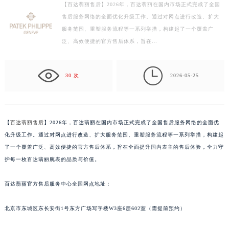
【百达翡丽售后】2026年，百达翡丽在国内市场正式完成了全国
绍兴市越城区胜利东路379号世茂天际中心写字楼8层805室（需提前预约）
售后服务网络的全面优化升级工作。通过对网点进行改造、扩大
嘉兴市南湖区广益路705号嘉兴世界贸易中心写字楼A座13层1304室（需提前预约）
服务范围、重塑服务流程等一系列举措，构建起了一个覆盖广
南昌市红谷滩新区红谷中大道998号绿地双子塔（中央广场）A1座办公楼14层07室（需提前预约）
泛、高效便捷的官方售后体系，旨在…
济南市历下区经十路11111号华润中心写字楼（万象城）15层1508室（需提前预约）
广州市天河区天河路230号万菱汇国际中心写字楼A塔7层704室（需提前预约）

30 次
2026-05-25
广州市越秀区环市东路371-375号世界贸易中心大厦南塔写字楼15层07室（需提前预约）
深圳市罗湖区深南东路5001号华润大厦写字楼17层1701室（需提前预约）
惠州市惠城区江北文昌一路7号华贸大厦写字楼1座30层05室（需提前预约）
【
百达翡丽售后
】2026年，百达翡丽在国内市场正式完成了全国售后服务网络的全面优
厦门市思明区湖滨东路95号华润大厦写字楼B座11层1104室（需提前预约）
化升级工作。通过对网点进行改造、扩大服务范围、重塑服务流程等一系列举措，构建起
福州市鼓楼区五四路128-1号恒力城写字楼15层03室（需提前预约）
了一个覆盖广泛、高效便捷的官方售后体系，旨在全面提升国内表主的售后体验，全力守
成都市锦江区人民东路6号SAC东原中心写字楼24层2406B室（需提前预约）
护每一枚百达翡丽腕表的品质与价值。
重庆市江北区观音桥步行街2号融恒时代广场写字楼9层902室（需提前预约）
长沙市芙蓉区定王台街道建湘路393号世茂环球金融中心写字楼（芙蓉广场）10层13室（需提前预约）
百达翡丽官方售后服务中心全国网点地址：
郑州市二七区铭功路10号华润大厦写字楼29层2905室（需提前预约）
北京市东城区东长安街1号东方广场写字楼W3座6层602室（需提前预约）
太原市迎泽区解放路15号亨得利名表服务中心（品牌授权店）3层整层（需提前预约）
沈阳市沈河区中街路137号亨得利名表服务中心（品牌授权店）1层整层（需提前预约）