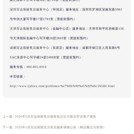
海南省儋州市儋州市那大镇兰洋北路百达翡丽售后服务中心（需提前预约）
深圳百达翡丽售后服务中心
（华润店）服务地址：深圳市罗湖区深南东路5001
海南省东方市八所镇解放西路百达翡丽售后服务中心（需提前预约）
号华润大厦写字楼17层1701室（需提前预约）
海南省琼海市嘉积镇东风路百达翡丽售后服务中心（需提前预约）
天津百达翡丽售后服务中心
（金融中心店）服务地址：天津市和平区赤峰道136
海南省三沙市西沙区西沙群岛永兴岛北京路百达翡丽售后服务中心（需提前预约）
号天津国际金融中心写字楼26层2603室（需提前预约）
海南省三亚市吉阳区迎宾路百达翡丽售后服务中心（需提前预约）
海南省万宁市万城镇解放路百达翡丽售后服务中心（需提前预约）
成都百达翡丽售后服务中心
（东原店）服务地址：成都市锦江区人民东路6号
海南省文昌市文城镇教育东路百达翡丽售后服务中心（需提前预约）
SAC东原中心写字楼24层2406B室（需提前预约）
海南省五指山市通什镇三月三大道百达翡丽售后服务中心（需提前预约）
服务专线：
400-805-0910
香港特别行政区尖沙咀区油尖旺区广东道百达翡丽售后服务中心（需提前预约）
本页链接：
香港特别行政区金钟区中西区金钟道百达翡丽售后服务中心（需提前预约）
http://www.rjzbwx.com/problems/%e7%9b%90%e5%9f%8e/26586.html
香港特别行政区九龙区油尖旺区弥敦道百达翡丽售后服务中心（需提前预约）
香港特别行政区铜锣湾区湾仔区轩尼诗道百达翡丽售后服务中心（需提前预约）
河南省安阳市文峰区解放大道百达翡丽售后服务中心（需提前预约）
河南省鹤壁市淇滨区九州路百达翡丽售后服务中心（需提前预约）
上一篇:
2026年5月百达翡丽售后服务站迁址与新店开业客户通告
河南省济源市沁园街道济水大道百达翡丽售后服务中心（需提前预约）
下一篇:
2026年5月百达翡丽官方售后服务调整公告（网点搬迁与新增）
河南省焦作市解放区解放路百达翡丽售后服务中心（需提前预约）