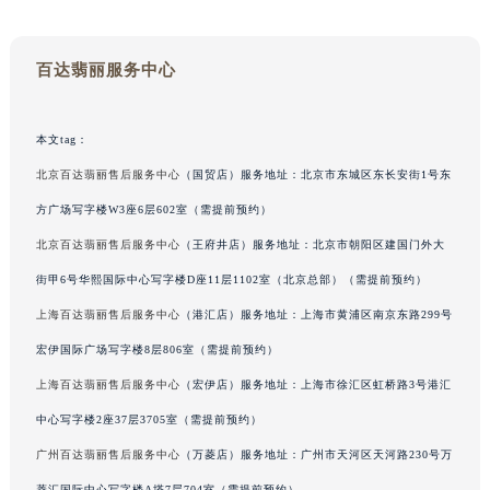
广东省云浮市云城区金山路百达翡丽售后服务中心（需提前预约）
广东省湛江市赤坎区观海北路百达翡丽售后服务中心（需提前预约）
百达翡丽服务中心
广东省肇庆市端州区信安大道与砚都大道交汇处百达翡丽售后服务中心（需提前预约）
广西壮族自治区百色市右江区中山二路百达翡丽售后服务中心（需提前预约）
本文tag：
广西壮族自治区北海市海城区北京路百达翡丽售后服务中心（需提前预约）
广西壮族自治区崇左市江州区石景林街道友谊大道与丽川路交汇处百达翡丽售后服务中心（需提前预约）
北京百达翡丽售后服务中心
（国贸店）服务地址：北京市东城区东长安街1号东
广西壮族自治区防城港市港口区金花茶大道百达翡丽售后服务中心（需提前预约）
方广场写字楼W3座6层602室（需提前预约）
广西壮族自治区贵港市港北区港城街道布山大道与仙衣路交叉口百达翡丽售后服务中心（需提前预约）
北京百达翡丽售后服务中心
（王府井店）服务地址：北京市朝阳区建国门外大
广西壮族自治区桂林市秀峰区红岭路百达翡丽售后服务中心（需提前预约）
街甲6号华熙国际中心写字楼D座11层1102室（北京总部）（需提前预约）
广西壮族自治区河池市金城江区金城江街道朝阳路百达翡丽售后服务中心（需提前预约）
上海百达翡丽售后服务中心
（港汇店）服务地址：上海市黄浦区南京东路299号
广西壮族自治区贺州市八步区城东街道灵峰南路百达翡丽售后服务中心（需提前预约）
宏伊国际广场写字楼8层806室（需提前预约）
广西壮族自治区来宾市兴宾区桂中大道百达翡丽售后服务中心（需提前预约）
上海百达翡丽售后服务中心
（宏伊店）服务地址：上海市徐汇区虹桥路3号港汇
广西壮族自治区柳州市城中区中山中路百达翡丽售后服务中心（需提前预约）
广西壮族自治区钦州市钦南区金海湾东大街百达翡丽售后服务中心（需提前预约）
中心写字楼2座37层3705室（需提前预约）
广西壮族自治区梧州市万秀区龙湖镇高旺路百达翡丽售后服务中心（需提前预约）
广州百达翡丽售后服务中心
（万菱店）服务地址：广州市天河区天河路230号万
广西壮族自治区玉林市玉州区金玉路百达翡丽售后服务中心（需提前预约）
菱汇国际中心写字楼A塔7层704室（需提前预约）