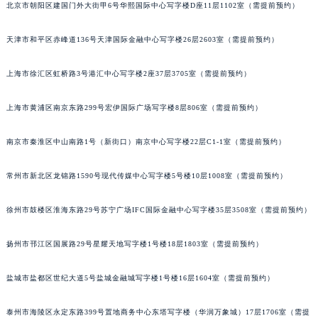
北京市朝阳区建国门外大街甲6号华熙国际中心写字楼D座11层1102室（需提前预约）
沈阳市沈河区中街路83号亨得利名表服务中心（品牌授权店）1层整层（需提前预约）
乌鲁木齐市天山区红山路26号时代广场（CCMALL）C座17层17-B（需提前预约）
天津市和平区赤峰道136号天津国际金融中心写字楼26层2603室（需提前预约）
温州市鹿城区锦绣路1067号置信广场10层1015室（需提前预约）
哈尔滨市道里区友谊西路600号富力中心T2座写字楼29层03室（需提前预约）
上海市徐汇区虹桥路3号港汇中心写字楼2座37层3705室（需提前预约）
大连市中山区人民路15号国际金融大厦7层G室（需提前预约）
上海市黄浦区南京东路299号宏伊国际广场写字楼8层806室（需提前预约）
佛山市禅城区季华五路57号万科金融中心C座12层1205室（需提前预约）
东莞市东城街道鸿福东路1号民盈国贸中心T1写字楼9层907室（需提前预约）
南京市秦淮区中山南路1号（新街口）南京中心写字楼22层C1-1室（需提前预约）
无锡市梁溪区人民中路139号恒隆广场写字楼1座11层1104室（需提前预约）
南通市崇川区工农路57号圆融广场写字楼16层1603室（需提前预约）
常州市新北区龙锦路1590号现代传媒中心写字楼5号楼10层1008室（需提前预约）
苏州市苏州工业园区星港街199号苏州中心办公楼C座22层08室（需提前预约）
徐州市鼓楼区淮海东路29号苏宁广场IFC国际金融中心写字楼35层3508室（需提前预约）
武汉市江汉区解放大道686号世界贸易大厦38层09室（需提前预约）
南宁市青秀区金湖路59号地王大厦12楼1224室（需提前预约）
扬州市邗江区国展路29号星耀天地写字楼1号楼18层1803室（需提前预约）
合肥市蜀山区潜山路111号万象城华润大厦B座12楼03室（需提前预约）
泉州市丰泽区宝洲路729号浦西万达中心写字楼A座7楼709室（需提前预约）
盐城市盐都区世纪大道5号盐城金融城写字楼1号楼16层1604室（需提前预约）
青岛市南区山东路6号华润大厦B座22层04室（需提前预约）
烟台市芝罘区胜利路139号万达金融中心A座907室（需提前预约）
泰州市海陵区永定东路399号置地商务中心东塔写字楼（华润万象城）17层1706室（需提