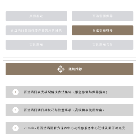
青海省玉树藏族自治州结古镇胜利路百达翡丽售后服务中心（需提前预约）
陕西省安康市汉滨区金州路百达翡丽售后服务中心（需提前预约）
真假鉴定
百达翡丽保养
陕西省宝鸡市渭滨区经二路百达翡丽售后服务中心（需提前预约）
百达翡丽售后维修保养费用价目表
百达翡丽维修
陕西省汉中市汉台区北大街百达翡丽售后服务中心（需提前预约）
陕西省商洛市商州区州城街百达翡丽售后服务中心（需提前预约）
百达翡丽
百达翡丽售后
陕西省铜川市王益区红旗街百达翡丽售后服务中心（需提前预约）
陕西省渭南市临渭区东风大街百达翡丽售后服务中心（需提前预约）
陕西省咸阳市秦都区沣西新城统一西路与白马河路交汇处百达翡丽售后服务中心（需提前预约）
随机推荐
陕西省延安市宝塔区中心街百达翡丽售后服务中心（需提前预约）
陕西省榆林市榆阳区长兴路百达翡丽售后服务中心（需提前预约）
1
百达翡丽表壳破裂解决办法集锦（紧急修复与保养指南）
新疆维吾尔自治区阿克苏市东大街百达翡丽售后服务中心（需提前预约）
新疆维吾尔自治区阿拉尔市胜利大道百达翡丽售后服务中心（需提前预约）
2
百达翡丽调日期技巧与注意事项（高级腕表使用指南）
新疆维吾尔自治区阿拉山口市友好路百达翡丽售后服务中心（需提前预约）
新疆维吾尔自治区阿勒泰市解放路百达翡丽售后服务中心（需提前预约）
新疆维吾尔自治区阿图什市光明路百达翡丽售后服务中心（需提前预约）
3
2026年7月百达翡丽官方保养中心与维修服务中心迁址及新开补充完整指南定稿文件
新疆维吾尔自治区白杨市军垦路百达翡丽售后服务中心（需提前预约）