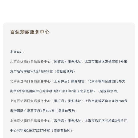
上海市徐汇区虹桥路3号港汇中心2座37层3705室百达翡丽售后服务中心（需提前预约）
浙江省杭州市上城区钱江路1366号华润大厦A座5层503-5室百达翡丽售后服务中心（需提前预约）
浙江省湖州市吴兴区劳动路百达翡丽售后服务中心（需提前预约）
百达翡丽服务中心
浙江省嘉兴市南湖区广益路705号嘉兴世界贸易中心A座13层1304室百达翡丽售后服务中心（需提前预约）
浙江省金华市金东区东市南街777号金华万达广场4号楼22楼2209室百达翡丽售后服务中心（需提前预约）
浙江省丽水市莲都区解放街百达翡丽售后服务中心（需提前预约）
本文tag：
浙江省宁波市江北区大闸南路500号来福士广场办公楼20层2009室百达翡丽售后服务中心（需提前预约）
北京百达翡丽售后服务中心
（国贸店）服务地址：北京市东城区东长安街1号东
浙江省衢州市柯城区上街百达翡丽售后服务中心（需提前预约）
方广场写字楼W3座6层602室（需提前预约）
浙江省绍兴市越城区胜利东路379号世茂天际中心写字楼8层805室百达翡丽售后服务中心（需提前预约）
北京百达翡丽售后服务中心
（王府井店）服务地址：北京市朝阳区建国门外大
浙江省舟山市定海区解放东路百达翡丽售后服务中心（需提前预约）
街甲6号华熙国际中心写字楼D座11层1102室（北京总部）（需提前预约）
澳门特别行政区大堂区议事亭前地（新马路）百达翡丽售后服务中心（需提前预约）
澳门特别行政区风顺堂区南湾大马路百达翡丽售后服务中心（需提前预约）
上海百达翡丽售后服务中心
（港汇店）服务地址：上海市黄浦区南京东路299号
澳门特别行政区花地玛堂区关闸广场百达翡丽售后服务中心（需提前预约）
宏伊国际广场写字楼8层806室（需提前预约）
澳门特别行政区花王堂区大三巴商圈百达翡丽售后服务中心（需提前预约）
上海百达翡丽售后服务中心
（宏伊店）服务地址：上海市徐汇区虹桥路3号港汇
澳门特别行政区嘉模堂区官也街百达翡丽售后服务中心（需提前预约）
中心写字楼2座37层3705室（需提前预约）
澳门省路氹城市金光大道百达翡丽售后服务中心（需提前预约）