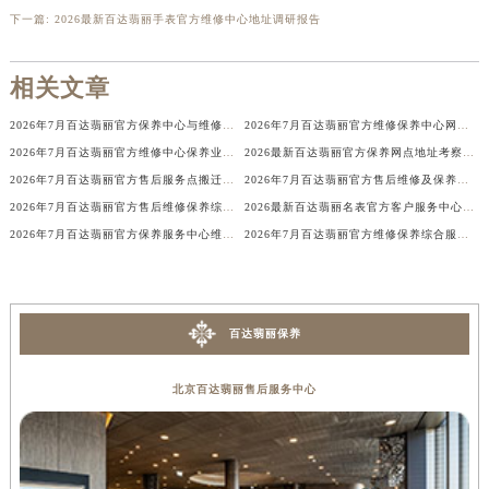
下一篇:
2026最新百达翡丽手表官方维修中心地址调研报告
广东省深圳市罗湖区深南东路5001号华润大厦17层1701室百达翡丽售后服务中心（需提前预约）
广东省阳江市江城区东风一路百达翡丽售后服务中心（需提前预约）
相关文章
广东省云浮市云城区金山路百达翡丽售后服务中心（需提前预约）
广东省湛江市赤坎区观海北路百达翡丽售后服务中心（需提前预约）
2026年7月百达翡丽官方保养中心与维修服务中心迁址及新开补充完整指南发布
2026年7月百达翡丽官方维修保养中心网点地址变更及新开清单正式发布文件
广东省肇庆市端州区信安大道与砚都大道交汇处百达翡丽售后服务中心（需提前预约）
2026年7月百达翡丽官方维修中心保养业务网点最新变动补充确认稿文件
2026最新百达翡丽官方保养网点地址考察报告
广西壮族自治区百色市右江区中山二路百达翡丽售后服务中心（需提前预约）
2026年7月百达翡丽官方售后服务点搬迁与新建网点公示
2026年7月百达翡丽官方售后维修及保养中心网点更新补充汇总确认发布
广西壮族自治区北海市海城区北京路百达翡丽售后服务中心（需提前预约）
2026年7月百达翡丽官方售后维修保养综合店迁址与新开补充确认稿
2026最新百达翡丽名表官方客户服务中心网点地址调研报告
广西壮族自治区崇左市江州区石景林街道友谊大道与丽川路交汇处百达翡丽售后服务中心（需提前预约）
2026年7月百达翡丽官方保养服务中心维修点搬迁及增设补充方案文件内容发布
2026年7月百达翡丽官方维修保养综合服务网络补充调整通知原文发布
广西壮族自治区防城港市港口区金花茶大道百达翡丽售后服务中心（需提前预约）
广西壮族自治区贵港市港北区港城街道布山大道与仙衣路交叉口百达翡丽售后服务中心（需提前预约）
广西壮族自治区桂林市秀峰区红岭路百达翡丽售后服务中心（需提前预约）
百达翡丽保养
广西壮族自治区河池市金城江区金城江街道朝阳路百达翡丽售后服务中心（需提前预约）
广西壮族自治区贺州市八步区城东街道灵峰南路百达翡丽售后服务中心（需提前预约）
北京百达翡丽售后服务中心
广西壮族自治区来宾市兴宾区桂中大道百达翡丽售后服务中心（需提前预约）
广西壮族自治区柳州市城中区中山中路百达翡丽售后服务中心（需提前预约）
广西壮族自治区钦州市钦南区金海湾东大街百达翡丽售后服务中心（需提前预约）