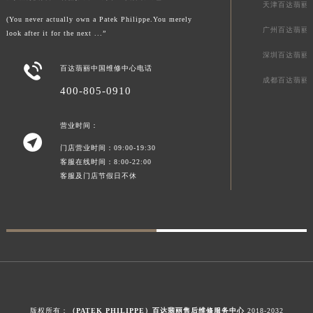
天津百达翡丽
青海省黄南藏族自治州同仁市德合隆路百达翡丽售后服务中心（需提前预约）
(You never actually own a Patek Philippe.You merely
广州百达翡丽
青海省西宁市城西区海湖新区西关大道百达翡丽售后服务中心（需提前预约）
look after it for the next ...”
青海省玉树藏族自治州结古镇胜利路百达翡丽售后服务中心（需提前预约）
深圳百达翡丽

百达翡丽中国维修中心电话
陕西省安康市汉滨区金州路百达翡丽售后服务中心（需提前预约）
成都百达翡丽
400-805-0910
陕西省宝鸡市渭滨区经二路百达翡丽售后服务中心（需提前预约）
陕西省汉中市汉台区北大街百达翡丽售后服务中心（需提前预约）
营业时间：
陕西省商洛市商州区州城街百达翡丽售后服务中心（需提前预约）

门店营业时间：09:00-19:30
陕西省铜川市王益区红旗街百达翡丽售后服务中心（需提前预约）
客服在线时间：8:00-22:00
陕西省渭南市临渭区东风大街百达翡丽售后服务中心（需提前预约）
客服及门店节假日不休
陕西省咸阳市秦都区沣西新城统一西路与白马河路交汇处百达翡丽售后服务中心（需提前预约）
陕西省延安市宝塔区中心街百达翡丽售后服务中心（需提前预约）
陕西省榆林市榆阳区长兴路百达翡丽售后服务中心（需提前预约）
新疆维吾尔自治区阿克苏市东大街百达翡丽售后服务中心（需提前预约）
新疆维吾尔自治区阿拉尔市胜利大道百达翡丽售后服务中心（需提前预约）
新疆维吾尔自治区阿拉山口市友好路百达翡丽售后服务中心（需提前预约）
新疆维吾尔自治区阿勒泰市解放路百达翡丽售后服务中心（需提前预约）
版权所有：
（PATEK PHILIPPE）百达翡丽售后维修服务中心
2018-2032