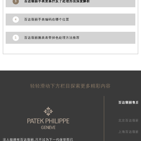
3
百达翡丽手表发条拧反了处理办法深度解析
甘肃省陇南市武都区人民路百达翡丽售后服务中心（需提前预约）
甘肃省平凉市崆峒区西大街百达翡丽售后服务中心（需提前预约）
4
百达翡丽手表编码在哪个位置
甘肃省庆阳市西峰区南大街百达翡丽售后服务中心（需提前预约）
甘肃省天水市秦州区民主路百达翡丽售后服务中心（需提前预约）
5
百达翡丽腕表表带掉色处理方法推荐
甘肃省武威市凉州区迎宾路百达翡丽售后服务中心（需提前预约）
甘肃省张掖市甘州区民乐北路百达翡丽售后服务中心（需提前预约）
宁夏回族自治区固原市原州区文化街百达翡丽售后服务中心（需提前预约）
宁夏回族自治区石嘴山市大武口区贺兰山路百达翡丽售后服务中心（需提前预约）
宁夏回族自治区吴忠市利通区开元大道百达翡丽售后服务中心（需提前预约）
宁夏回族自治区银川市兴庆区新华东路97号新百中心C馆一层C1-18号商铺百达翡丽售后服务中心（需提前预约）
轻轻滑动下方栏目探索更多精彩内容
宁夏回族自治区中卫市沙坡头区鼓楼东街百达翡丽售后服务中心（需提前预约）
百达翡丽售后
青海省果洛藏族自治州玛沁县团结路百达翡丽售后服务中心（需提前预约）
青海省海北藏族自治州海晏县将军路百达翡丽售后服务中心（需提前预约）
青海省海东市乐都区滨河路百达翡丽售后服务中心（需提前预约）
北京百达翡丽
青海省海南藏族自治州共和县青海湖大街百达翡丽售后服务中心（需提前预约）
上海百达翡丽
青海省海西蒙古族藏族自治州德令哈市柴达木路百达翡丽售后服务中心（需提前预约）
没人能拥有百达翡丽,只不过为下一代保管而已