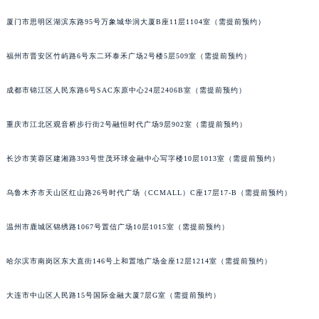
吉林省延边市延吉市解放路百达翡丽售后服务中心（需提前预约）
厦门市思明区湖滨东路95号万象城华润大厦B座11层1104室（需提前预约）
辽宁省鞍山市铁东区站前街百达翡丽售后服务中心（需提前预约）
辽宁省本溪市平山区胜利路百达翡丽售后服务中心（需提前预约）
福州市晋安区竹屿路6号东二环泰禾广场2号楼5层509室（需提前预约）
辽宁省朝阳市双塔区新华路百达翡丽售后服务中心（需提前预约）
成都市锦江区人民东路6号SAC东原中心24层2406B室（需提前预约）
辽宁省丹东市振兴区七经街百达翡丽售后服务中心（需提前预约）
辽宁省抚顺市新抚区东一路百达翡丽售后服务中心（需提前预约）
重庆市江北区观音桥步行街2号融恒时代广场9层902室（需提前预约）
辽宁省阜新市海州区解放大街百达翡丽售后服务中心（需提前预约）
辽宁省葫芦岛市连山区中央路百达翡丽售后服务中心（需提前预约）
长沙市芙蓉区建湘路393号世茂环球金融中心写字楼10层1013室（需提前预约）
辽宁省锦州市古塔区中央大街百达翡丽售后服务中心（需提前预约）
乌鲁木齐市天山区红山路26号时代广场（CCMALL）C座17层17-B（需提前预约）
辽宁省辽阳市白塔区新运大街百达翡丽售后服务中心（需提前预约）
辽宁省盘锦市兴隆台区石油大街百达翡丽售后服务中心（需提前预约）
温州市鹿城区锦绣路1067号置信广场10层1015室（需提前预约）
辽宁省铁岭市银州区南马路百达翡丽售后服务中心（需提前预约）
辽宁省营口市站前区市府路与渤海大街交叉口百达翡丽售后服务中心（需提前预约）
哈尔滨市南岗区东大直街146号上和置地广场金座12层1214室（需提前预约）
辽宁省沈阳市沈河区中街路137号亨得利名表维修授权店1楼百达翡丽售后服务中心（需提前预约）
辽宁省沈阳市沈河区中街路83号亨得利名表维修授权店1楼百达翡丽售后服务中心（需提前预约）
大连市中山区人民路15号国际金融大厦7层G室（需提前预约）
北京市朝阳区建国门外大街甲6号华熙国际中心D座11层1102室百达翡丽售后服务中心（北京总部）（需提前预约）