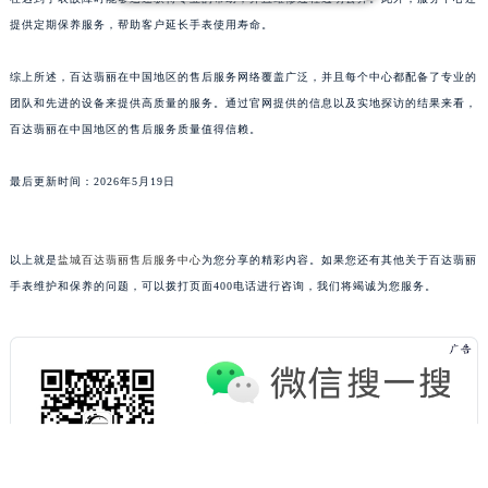
江西省新余市渝水区北湖西路百达翡丽售后服务中心（需提前预约）
提供定期保养服务，帮助客户延长手表使用寿命。
江西省宜春市袁州区中山中路百达翡丽售后服务中心（需提前预约）
综上所述，百达翡丽在中国地区的售后服务网络覆盖广泛，并且每个中心都配备了专业的
江西省鹰潭市月湖区胜利东路百达翡丽售后服务中心（需提前预约）
团队和先进的设备来提供高质量的服务。通过官网提供的信息以及实地探访的结果来看，
山东省德州市德城区东风中路百达翡丽售后服务中心（需提前预约）
百达翡丽在中国地区的售后服务质量值得信赖。
山东省东营市东营区济南路百达翡丽售后服务中心（需提前预约）
山东省济南市历下区经十路11111号华润中心写字楼（万象城）15层1508室百达翡丽售后服务中心（需提前预约）
最后更新时间：2026年5月19日
山东省济宁市任城区太白楼路百达翡丽售后服务中心（需提前预约）
山东省莱芜市文化南路8号银座商城名表维修一楼名表维修百达翡丽售后服务中心（需提前预约）
以上就是
盐城百达翡丽售后服务中心
为您分享的精彩内容。如果您还有其他关于百达翡丽
山东省临沂市兰山区解放路百达翡丽售后服务中心（需提前预约）
手表维护和保养的问题，可以拨打页面400电话进行咨询，我们将竭诚为您服务。
山东省日照市东港区烟台路百达翡丽售后服务中心（需提前预约）
山东省泰安市泰山区财源街道泰山大街百达翡丽售后服务中心（需提前预约）
山东省威海市环翠区新威海路89号振华商厦一楼名表维修百达翡丽售后服务中心（需提前预约）
山东省潍坊市奎文区东风东街百达翡丽售后服务中心（需提前预约）
山东省枣庄市滕州市北辛路与善国路交叉口百达翡丽售后服务中心（需提前预约）
山东省淄博市张店区金晶大道百达翡丽售后服务中心（需提前预约）
上海市黄浦区南京东路299号宏伊国际广场写字楼8层806室百达翡丽售后服务中心（需提前预约）