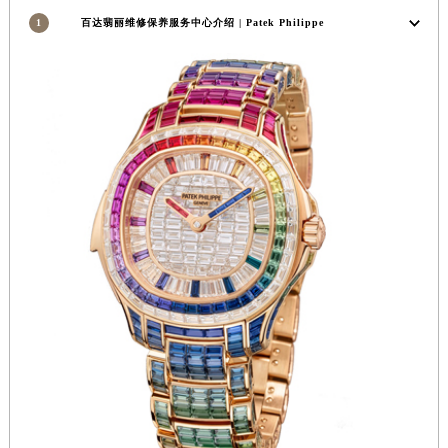
河南省济源市沁园街道济水大道百达翡丽售后服务中心（需提前预约）
1
百达翡丽维修保养服务中心介绍 | Patek Philippe
河南省焦作市解放区解放路百达翡丽售后服务中心（需提前预约）
河南省开封市鼓楼区中山路百达翡丽售后服务中心（需提前预约）
河南省洛阳市西工区中州中路与解放路交叉口百达翡丽售后服务中心（需提前预约）
河南省漯河市源汇区交通路百达翡丽售后服务中心（需提前预约）
河南省南阳市宛城区范蠡东路与南都路交叉口百达翡丽售后服务中心（需提前预约）
河南省平顶山市卫东区建设路百达翡丽售后服务中心（需提前预约）
河南省濮阳市大华龙区开州路绿城路交叉口百达翡丽售后服务中心（需提前预约）
河南省三门峡市湖滨区和平路百达翡丽售后服务中心（需提前预约）
河南省商丘市梁园区神火大道百达翡丽售后服务中心（需提前预约）
河南省新乡市红旗区人民路百达翡丽售后服务中心（需提前预约）
河南省信阳市浉河区东方红大道百达翡丽售后服务中心（需提前预约）
河南省许昌市魏都区建安大道与八龙路交叉口百达翡丽售后服务中心（需提前预约）
河南省郑州市二七区民主路10号华润大厦29层2905室百达翡丽售后服务中心（需提前预约）
河南省周口市川汇区七一路百达翡丽售后服务中心（需提前预约）
河南省驻马店市驿城区乐山大道与置地大道交叉口百达翡丽售后服务中心（需提前预约）