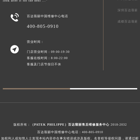
look after it for the next ...”
青海省海南藏族自治州共和县青海湖大街百达翡丽售后服务中心（需提前预约）
深圳百达翡丽

青海省海西蒙古族藏族自治州德令哈市柴达木路百达翡丽售后服务中心（需提前预约）
百达翡丽中国维修中心电话
成都百达翡丽
青海省黄南藏族自治州同仁市德合隆路百达翡丽售后服务中心（需提前预约）
400-805-0910
青海省西宁市城西区海湖新区西关大道百达翡丽售后服务中心（需提前预约）
青海省玉树藏族自治州结古镇胜利路百达翡丽售后服务中心（需提前预约）
营业时间：

陕西省安康市汉滨区金州路百达翡丽售后服务中心（需提前预约）
门店营业时间：09:00-19:30
客服在线时间：8:00-22:00
陕西省宝鸡市渭滨区经二路百达翡丽售后服务中心（需提前预约）
客服及门店节假日不休
陕西省汉中市汉台区北大街百达翡丽售后服务中心（需提前预约）
陕西省商洛市商州区州城街百达翡丽售后服务中心（需提前预约）
陕西省铜川市王益区红旗街百达翡丽售后服务中心（需提前预约）
陕西省渭南市临渭区东风大街百达翡丽售后服务中心（需提前预约）
陕西省咸阳市秦都区沣西新城统一西路与白马河路交汇处百达翡丽售后服务中心（需提前预约）
陕西省延安市宝塔区中心街百达翡丽售后服务中心（需提前预约）
陕西省榆林市榆阳区长兴路百达翡丽售后服务中心（需提前预约）
版权所有：
（PATEK PHILIPPE）百达翡丽售后维修服务中心
2018-2032
新疆维吾尔自治区阿克苏市东大街百达翡丽售后服务中心（需提前预约）
百达翡丽中国维修中心电话：
400-805-0910
新疆维吾尔自治区阿拉尔市胜利大道百达翡丽售后服务中心（需提前预约）
如权利人或知情人士发现本站内容存在事实错误或涉及版权、名誉权等侵权问题，请通过邮