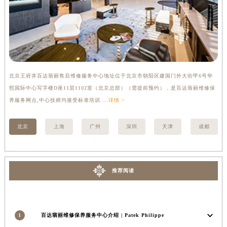
广西壮族自治区柳州市城中区中山中路百达翡丽售后服务中心（需提前预约）
广西壮族自治区钦州市钦南区金海湾东大街百达翡丽售后服务中心（需提前预约）
广西壮族自治区梧州市万秀区龙湖镇高旺路百达翡丽售后服务中心（需提前预约）
广西壮族自治区玉林市玉州区金玉路百达翡丽售后服务中心（需提前预约）
海南省儋州市儋州市那大镇兰洋北路百达翡丽售后服务中心（需提前预约）
北京王府井百达翡丽售后维修服务中心地址位于北京市朝阳区建国门外大街甲6号华
上
海南省东方市八所镇解放西路百达翡丽售后服务中心（需提前预约）
熙国际中心写字楼D座11层1102室（北京总部）（需提前预约），是百达翡丽维修保
宏
海南省琼海市嘉积镇东风路百达翡丽售后服务中心（需提前预约）
养服务网点,中心技师均接受标准培训....
详情 >
技师
海南省三沙市西沙区西沙群岛永兴岛北京路百达翡丽售后服务中心（需提前预约）
海南省三亚市吉阳区迎宾路百达翡丽售后服务中心（需提前预约）
北京
上海
广州
深圳
天津
成都
海南省万宁市万城镇解放路百达翡丽售后服务中心（需提前预约）
海南省文昌市文城镇教育东路百达翡丽售后服务中心（需提前预约）
海南省五指山市通什镇三月三大道百达翡丽售后服务中心（需提前预约）
推荐阅读
香港特别行政区尖沙咀区油尖旺区广东道百达翡丽售后服务中心（需提前预约）
香港特别行政区金钟区中西区金钟道百达翡丽售后服务中心（需提前预约）
香港特别行政区九龙区油尖旺区弥敦道百达翡丽售后服务中心（需提前预约）
1
百达翡丽维修保养服务中心介绍 | Patek Philippe
香港特别行政区铜锣湾区湾仔区轩尼诗道百达翡丽售后服务中心（需提前预约）