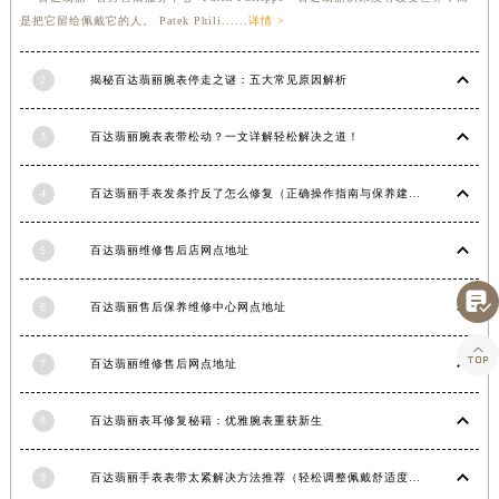
是把它留给佩戴它的人。 Patek Phili......
详情 >
河南省周口市川汇区七一路百达翡丽售后服务中心（需提前预约）
河南省驻马店市驿城区乐山大道与置地大道交叉口百达翡丽售后服务中心（需提前预约）
2
揭秘百达翡丽腕表停走之谜：五大常见原因解析
湖北省鄂州市鄂城区文星大道百达翡丽售后服务中心（需提前预约）
湖北省黄冈市黄州区赤壁大道百达翡丽售后服务中心（需提前预约）
3
百达翡丽腕表表带松动？一文详解轻松解决之道！
湖北省黄石市黄石港区武汉路百达翡丽售后服务中心（需提前预约）
湖北省荆门市东宝中天街步行街百达翡丽售后服务中心（需提前预约）
4
百达翡丽手表发条拧反了怎么修复（正确操作指南与保养建议）
湖北省荆州市荆州区荆中路百达翡丽售后服务中心（需提前预约）
湖北省十堰市茅箭区人民北路百达翡丽售后服务中心（需提前预约）
5
百达翡丽维修售后店网点地址
湖北省随州市曾都区青年路百达翡丽售后服务中心（需提前预约）

湖北省咸宁市咸安区长安大道百达翡丽售后服务中心（需提前预约）
6
百达翡丽售后保养维修中心网点地址
湖北省襄阳市樊城区长虹路与人民路交叉口百达翡丽售后服务中心（需提前预约）

7
百达翡丽维修售后网点地址
湖北省孝感市孝南区复兴大道百达翡丽售后服务中心（需提前预约）
湖北省宜昌市西陵区夷陵大道与港窑路百达翡丽售后服务中心（需提前预约）
8
百达翡丽表耳修复秘籍：优雅腕表重获新生
湖南省常德市武陵区人民路百达翡丽售后服务中心（需提前预约）
湖南省郴州市北湖区国庆北路百达翡丽售后服务中心（需提前预约）
9
百达翡丽手表表带太紧解决方法推荐（轻松调整佩戴舒适度指南）
湖南省衡阳市雁峰区解放路百达翡丽售后服务中心（需提前预约）