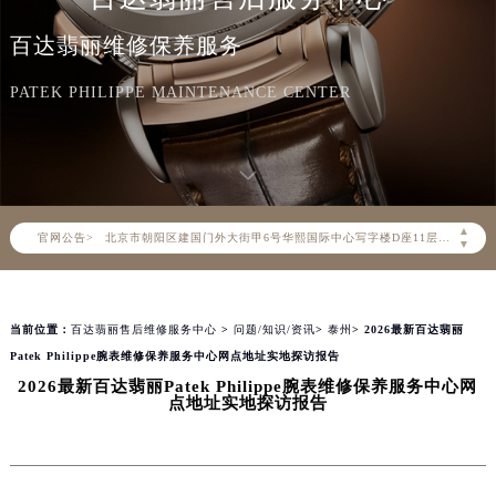
百达翡丽维修保养服务
2026年8月百达翡丽中国区售后服务网络优化升级公告
PATEK PHILIPPE MAINTENANCE CENTER
2026年8月百达翡丽全国官方售后客户服务热线：400-805-0910
百达翡丽官方全国统一服务热线400-805-0910，服务覆盖中国大陆、香港、澳门、台湾全部区域（非大陆需加拨“+86”）
2026年8月百达翡丽售后服务中心最新网点地址：
北京市朝阳区建国门外大街甲6号华熙国际中心写字楼D座11层1102室（北京总部）（需提前预约）
▲
官网公告>
北京市东城区东长安街1号东方广场写字楼W3座6层602室（需提前预约）
▼
天津市和平区赤峰道136号天津国际金融中心写字楼26层2603室（需提前预约）
上海市徐汇区虹桥路3号港汇中心写字楼2座37层3705室（需提前预约）
当前位置：
百达翡丽售后维修服务中心
>
问题/知识/资讯
>
泰州
> 2026最新百达翡丽
上海市黄浦区南京东路299号宏伊国际广场写字楼8层806室（需提前预约）
Patek Philippe腕表维修保养服务中心网点地址实地探访报告
南京市秦淮区中山南路1号（新街口）南京中心写字楼22层C1-1室（需提前预约）
2026最新百达翡丽Patek Philippe腕表维修保养服务中心网
常州市新北区龙锦路1590号现代传媒中心写字楼5号楼10层1008室（需提前预约）
点地址实地探访报告
徐州市鼓楼区淮海东路29号苏宁广场IFC国际金融中心写字楼35层3508室（需提前预约）
扬州市邗江区国展路29号星耀天地写字楼1号楼18层1803室（需提前预约）
盐城市盐都区世纪大道5号盐城金融城写字楼1号楼16层1604室（需提前预约）