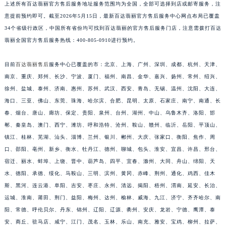
上述所有百达翡丽官方售后服务地址服务范围均为全国，全部可选择到店或邮寄服务，注
安徽省阜阳市颍州区颍州北路百达翡丽售后服务中心（需提前预约）
意提前预约即可。截至2026年5月15日，最新百达翡丽官方售后服务中心网点布局已覆盖
安徽省淮北市相山区淮海路百达翡丽售后服务中心（需提前预约）
34个省级行政区，中国所有省份均可找到百达翡丽的官方售后服务门店，注意需拨打百达
安徽省淮南市田家庵区国庆中路百达翡丽售后服务中心（需提前预约）
翡丽全国官方售后服务热线：400-805-0910进行预约。
安徽省黄山市屯溪区黄山西路百达翡丽售后服务中心（需提前预约）
目前
百达翡丽售后
服务中心已覆盖的市：北京、上海、广州、深圳、成都、杭州、天津、
安徽省六安市金安区解放中路百达翡丽售后服务中心（需提前预约）
南京、重庆、郑州、长沙、宁波、厦门、福州、南昌、金华、嘉兴、扬州、常州、绍兴、
安徽省马鞍山市雨山区湖南西路百达翡丽售后服务中心（需提前预约）
徐州、盐城、泰州、济南、惠州、苏州、武汉、西安、青岛、无锡、温州、沈阳、大连、
安徽省宿州市埇桥区人民中路百达翡丽售后服务中心（需提前预约）
海口、三亚、佛山、东莞、珠海、哈尔滨、合肥、昆明、太原、石家庄、南宁、南通、长
安徽省铜陵市铜官区石城大道百达翡丽售后服务中心（需提前预约）
春、烟台、唐山、廊坊、保定、贵阳、泉州、台州、湖州、中山、乌鲁木齐、洛阳、邯
安徽省芜湖市镜湖区中山路步行街百达翡丽售后服务中心（需提前预约）
郸、秦皇岛、澳门、西宁、潍坊、呼和浩特、沧州、鞍山、赣州、临沂、岳阳、平顶山、
镇江、桂林、芜湖、汕头、淄博、兰州、银川、郴州、大庆、张家口、衡阳、焦作、周
安徽省宣城市宣州区叠嶂西路百达翡丽售后服务中心（需提前预约）
口、邵阳、亳州、新乡、衡水、牡丹江、德州、聊城、包头、淮安、宜昌、许昌、邢台、
福建省龙岩市新罗区九一南路百达翡丽售后服务中心（需提前预约）
宿迁、丽水、蚌埠、上饶、晋中、葫芦岛、四平、宜春、滁州、大同、舟山、绵阳、天
福建省南平市建阳区人民西路百达翡丽售后服务中心（需提前预约）
水、德阳、承德、绥化、马鞍山、三明、滨州、黄冈、赤峰、荆州、通化、鸡西、佳木
福建省宁德市蕉城区天湖东路百达翡丽售后服务中心（需提前预约）
斯、黑河、连云港、阜阳、吉安、枣庄、永州、清远、揭阳、梧州、渭南、延安、长治、
福建省莆田市城厢区霞林街道荔华东大道百达翡丽售后服务中心（需提前预约）
运城、淮南、莆田、荆门、益阳、梅州、达州、榆林、威海、九江、济宁、齐齐哈尔、南
福建省三明市三元区东乾二路百达翡丽售后服务中心（需提前预约）
阳、常德、呼伦贝尔、丹东、锦州、辽阳、辽源、衢州、安庆、龙岩、宁德、鹰潭、泰
安、商丘、驻马店、咸宁、江门、茂名、玉林、乐山、南充、雅安、宝鸡、柳州、拉萨、
福建省漳州市龙文区步港路百达翡丽售后服务中心（需提前预约）