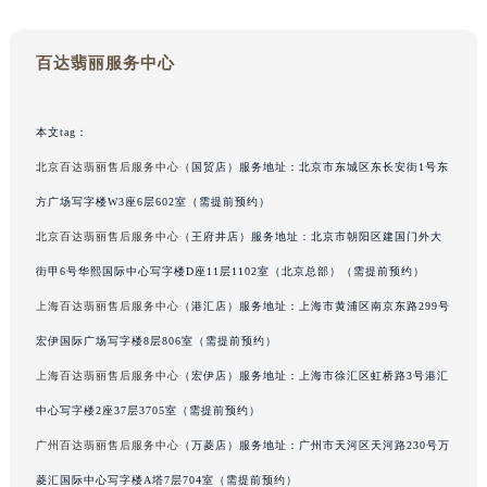
山东省淄博市张店区金晶大道百达翡丽售后服务中心（需提前预约）
上海市黄浦区南京东路299号宏伊国际广场写字楼8层806室百达翡丽售后服务中心（需提前预约）
百达翡丽服务中心
上海市徐汇区虹桥路3号港汇中心2座37层3705室百达翡丽售后服务中心（需提前预约）
浙江省杭州市上城区钱江路1366号华润大厦A座5层503-5室百达翡丽售后服务中心（需提前预约）
本文tag：
浙江省湖州市吴兴区劳动路百达翡丽售后服务中心（需提前预约）
北京百达翡丽售后服务中心
（国贸店）服务地址：北京市东城区东长安街1号东
浙江省嘉兴市南湖区广益路705号嘉兴世界贸易中心A座13层1304室百达翡丽售后服务中心（需提前预约）
方广场写字楼W3座6层602室（需提前预约）
浙江省金华市金东区东市南街777号金华万达广场4号楼22楼2209室百达翡丽售后服务中心（需提前预约）
浙江省丽水市莲都区解放街百达翡丽售后服务中心（需提前预约）
北京百达翡丽售后服务中心
（王府井店）服务地址：北京市朝阳区建国门外大
浙江省宁波市江北区大闸南路500号来福士广场办公楼20层2009室百达翡丽售后服务中心（需提前预约）
街甲6号华熙国际中心写字楼D座11层1102室（北京总部）（需提前预约）
浙江省衢州市柯城区上街百达翡丽售后服务中心（需提前预约）
上海百达翡丽售后服务中心
（港汇店）服务地址：上海市黄浦区南京东路299号
浙江省绍兴市越城区胜利东路379号世茂天际中心写字楼8层805室百达翡丽售后服务中心（需提前预约）
宏伊国际广场写字楼8层806室（需提前预约）
浙江省舟山市定海区解放东路百达翡丽售后服务中心（需提前预约）
上海百达翡丽售后服务中心
（宏伊店）服务地址：上海市徐汇区虹桥路3号港汇
澳门特别行政区大堂区议事亭前地（新马路）百达翡丽售后服务中心（需提前预约）
中心写字楼2座37层3705室（需提前预约）
澳门特别行政区风顺堂区南湾大马路百达翡丽售后服务中心（需提前预约）
广州百达翡丽售后服务中心
（万菱店）服务地址：广州市天河区天河路230号万
澳门特别行政区花地玛堂区关闸广场百达翡丽售后服务中心（需提前预约）
澳门特别行政区花王堂区大三巴商圈百达翡丽售后服务中心（需提前预约）
菱汇国际中心写字楼A塔7层704室（需提前预约）