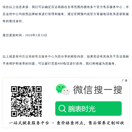
江西省萍乡市安源区萍安北大道与康庄路交叉口百达翡丽售后服务中心（需提前预约）
综合以上信息来源，我们可以确定百达翡丽在全球范围内拥有多个官方售后服务中心，并
且这些中心均按照品牌标准进行管理和服务。通过官网预约或官方客服电话联系是获取服
江西省上饶市信州区滨江西路百达翡丽售后服务中心（需提前预约）
务的最佳途径。
江西省新余市渝水区北湖西路百达翡丽售后服务中心（需提前预约）
江西省宜春市袁州区中山中路百达翡丽售后服务中心（需提前预约）
最后更新时间：2026年5月15日
江西省鹰潭市月湖区胜利东路百达翡丽售后服务中心（需提前预约）
山东省德州市德城区东风中路百达翡丽售后服务中心（需提前预约）
山东省东营市东营区济南路百达翡丽售后服务中心（需提前预约）
以上就是
泰州百达翡丽售后服务中心
为您分享的精彩内容。如果您还有其他关于百达翡丽
手表维护和保养的问题，可以拨打页面400电话进行咨询，我们将竭诚为您服务。
山东省济南市历下区经十路11111号华润中心写字楼（万象城）15层1508室百达翡丽售后服务中心（需提前预约）
山东省济宁市任城区太白楼路百达翡丽售后服务中心（需提前预约）
山东省莱芜市文化南路8号银座商城名表维修一楼名表维修百达翡丽售后服务中心（需提前预约）
山东省临沂市兰山区解放路百达翡丽售后服务中心（需提前预约）
山东省日照市东港区烟台路百达翡丽售后服务中心（需提前预约）
山东省泰安市泰山区财源街道泰山大街百达翡丽售后服务中心（需提前预约）
山东省威海市环翠区新威海路89号振华商厦一楼名表维修百达翡丽售后服务中心（需提前预约）
山东省潍坊市奎文区东风东街百达翡丽售后服务中心（需提前预约）
山东省枣庄市滕州市北辛路与善国路交叉口百达翡丽售后服务中心（需提前预约）