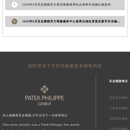
4
2026年6月百达翡丽官方售后维修保养站点清单补充确认稿发布
甘肃省酒泉市肃州区西大街百达翡丽售后服务中心（需提前预约）
甘肃省临夏市城南街道团结路百达翡丽售后服务中心（需提前预约）
5
2026年6月百达翡丽官方维修服务中心保养点地址变更及新开补充确认说明
甘肃省陇南市武都区人民路百达翡丽售后服务中心（需提前预约）
甘肃省平凉市崆峒区西大街百达翡丽售后服务中心（需提前预约）
甘肃省庆阳市西峰区南大街百达翡丽售后服务中心（需提前预约）
甘肃省天水市秦州区民主路百达翡丽售后服务中心（需提前预约）
甘肃省武威市凉州区迎宾路百达翡丽售后服务中心（需提前预约）
甘肃省张掖市甘州区民乐北路百达翡丽售后服务中心（需提前预约）
轻轻滑动下方栏目探索更多精彩内容
宁夏回族自治区固原市原州区文化街百达翡丽售后服务中心（需提前预约）
宁夏回族自治区石嘴山市大武口区贺兰山路百达翡丽售后服务中心（需提前预约）
百达翡丽售后
宁夏回族自治区吴忠市利通区开元大道百达翡丽售后服务中心（需提前预约）
宁夏回族自治区银川市兴庆区新华东路97号新百中心C馆一层C1-18号商铺百达翡丽售后服务中心（需提前预约）
北京百达翡丽
宁夏回族自治区中卫市沙坡头区鼓楼东街百达翡丽售后服务中心（需提前预约）
上海百达翡丽
青海省果洛藏族自治州玛沁县团结路百达翡丽售后服务中心（需提前预约）
没人能拥有百达翡丽,只不过为下一代保管而已
天津百达翡丽
青海省海北藏族自治州海晏县将军路百达翡丽售后服务中心（需提前预约）
(You never actually own a Patek Philippe.You merely
青海省海东市乐都区滨河路百达翡丽售后服务中心（需提前预约）
广州百达翡丽