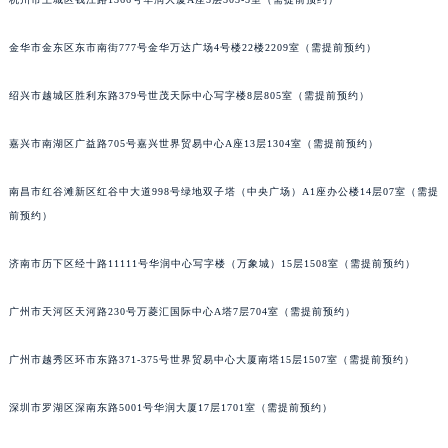
黑龙江省鹤岗市向阳区红军路百达翡丽售后服务中心（需提前预约）
金华市金东区东市南街777号金华万达广场4号楼22楼2209室（需提前预约）
黑龙江省黑河市爱辉区中央街百达翡丽售后服务中心（需提前预约）
黑龙江省鸡西市鸡冠区红军路百达翡丽售后服务中心（需提前预约）
绍兴市越城区胜利东路379号世茂天际中心写字楼8层805室（需提前预约）
黑龙江省佳木斯市向阳区长安路百达翡丽售后服务中心（需提前预约）
黑龙江省牡丹江市东安区太平路百达翡丽售后服务中心（需提前预约）
嘉兴市南湖区广益路705号嘉兴世界贸易中心A座13层1304室（需提前预约）
黑龙江省七台河市桃山区大同街百达翡丽售后服务中心（需提前预约）
黑龙江省齐齐哈尔市龙沙区龙华路百达翡丽售后服务中心（需提前预约）
南昌市红谷滩新区红谷中大道998号绿地双子塔（中央广场）A1座办公楼14层07室（需提
前预约）
黑龙江省双鸭山市尖山区新兴大街百达翡丽售后服务中心（需提前预约）
黑龙江省绥化市北林区新华街与康庄路交叉口百达翡丽售后服务中心（需提前预约）
济南市历下区经十路11111号华润中心写字楼（万象城）15层1508室（需提前预约）
黑龙江省伊春市伊美区通河路百达翡丽售后服务中心（需提前预约）
吉林省白城市洮北区明仁南街百达翡丽售后服务中心（需提前预约）
广州市天河区天河路230号万菱汇国际中心A塔7层704室（需提前预约）
吉林省白山市浑江区浑江大街百达翡丽售后服务中心（需提前预约）
吉林省吉林市船营区河南街百达翡丽售后服务中心（需提前预约）
广州市越秀区环市东路371-375号世界贸易中心大厦南塔15层1507室（需提前预约）
吉林省辽源市龙山区人民大街百达翡丽售后服务中心（需提前预约）
深圳市罗湖区深南东路5001号华润大厦17层1701室（需提前预约）
吉林省梅河口市新华街道梅河大街百达翡丽售后服务中心（需提前预约）
吉林省四平市铁东区紫气大路与南九经街交汇处百达翡丽售后服务中心（需提前预约）