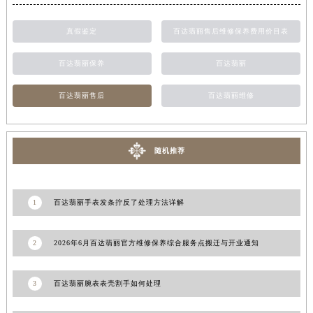
湖南省怀化市鹤城区迎丰中路百达翡丽售后服务中心（需提前预约）
真假鉴定
百达翡丽售后维修保养费用价目表
湖南省娄底市娄星区长青街百达翡丽售后服务中心（需提前预约）
湖南省邵阳市双清区东风路百达翡丽售后服务中心（需提前预约）
百达翡丽保养
百达翡丽
湖南省湘潭市雨湖区莲城大道百达翡丽售后服务中心（需提前预约）
湖南省益阳市赫山区桃花仑路百达翡丽售后服务中心（需提前预约）
百达翡丽售后
百达翡丽维修
湖南省永州市冷水滩区永州大道与中兴路交叉口百达翡丽售后服务中心（需提前预约）
湖南省岳阳市岳阳楼区东茅岭路百达翡丽售后服务中心（需提前预约）
随机推荐
湖南省张家界市永定区解放路百达翡丽售后服务中心（需提前预约）
湖南省长沙市芙蓉区建湘路393号世茂环球金融中心写字楼10层1013室百达翡丽售后服务中心（需提前预约）
湖南省株洲市芦淞区建设南路百达翡丽售后服务中心（需提前预约）
1
百达翡丽手表发条拧反了处理方法详解
甘肃省白银市白银区北京路百达翡丽售后服务中心（需提前预约）
甘肃省定西市安定区解放路百达翡丽售后服务中心（需提前预约）
2
2026年6月百达翡丽官方维修保养综合服务点搬迁与开业通知
甘肃省敦煌市沙州镇阳关中路百达翡丽售后服务中心（需提前预约）
甘肃省合作市人民街百达翡丽售后服务中心（需提前预约）
3
百达翡丽腕表表壳割手如何处理
甘肃省嘉峪关市雄关区新华中路百达翡丽售后服务中心（需提前预约）
甘肃省金昌市金川区北京路百达翡丽售后服务中心（需提前预约）