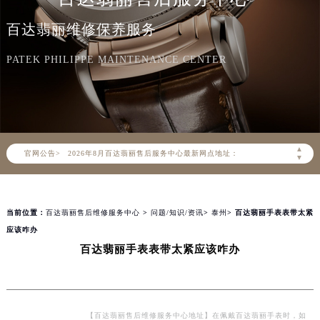
百达翡丽维修保养服务
PATEK PHILIPPE MAINTENANCE CENTER
2026年8月百达翡丽中国区售后服务网络优化升级公告
2026年8月百达翡丽全国官方售后客户服务热线：400-805-0910
百达翡丽官方全国统一服务热线400-805-0910，服务覆盖中国大陆、香港、澳门、台湾全部区域（非大陆需加拨“+86”）
▲
官网公告>
2026年8月百达翡丽售后服务中心最新网点地址：
▼
北京市朝阳区建国门外大街甲6号华熙国际中心写字楼D座11层1102室（北京总部）（需提前预约）
北京市东城区东长安街1号东方广场写字楼W3座6层602室（需提前预约）
当前位置：
百达翡丽售后维修服务中心
>
问题/知识/资讯
>
泰州
> 百达翡丽手表表带太紧
天津市和平区赤峰道136号天津国际金融中心写字楼26层2603室（需提前预约）
应该咋办
上海市徐汇区虹桥路3号港汇中心写字楼2座37层3705室（需提前预约）
百达翡丽手表表带太紧应该咋办
上海市黄浦区南京东路299号宏伊国际广场写字楼8层806室（需提前预约）
南京市秦淮区中山南路1号（新街口）南京中心写字楼22层C1-1室（需提前预约）
常州市新北区龙锦路1590号现代传媒中心写字楼5号楼10层1008室（需提前预约）
徐州市鼓楼区淮海东路29号苏宁广场IFC国际金融中心写字楼35层3508室（需提前预约）
【百达翡丽售后维修服务中心地址】在佩戴百达翡丽手表时，如