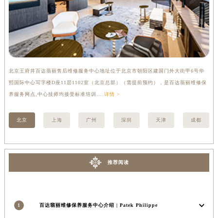
内蒙古自治区兴安盟市乌兰浩特市兴安大街百达翡丽售后服务中心（需提前预约）
山西省大同市平城区迎宾街百达翡丽售后服务中心（需提前预约）
山西省晋城市城区黄华街百达翡丽售后服务中心（需提前预约）
山西省晋中市榆次区顺城街百达翡丽售后服务中心（需提前预约）
山西省临汾市尧都区解放路百达翡丽售后服务中心（需提前预约）
北京王府井百达翡丽售后维修服务中心地址位于北京市朝阳区建国门外大街甲6号华
上
山西省吕梁市离石区永宁中路与建设街交叉口百达翡丽售后服务中心（需提前预约）
熙国际中心写字楼D座11层1102室（北京总部）（需提前预约），是百达翡丽维修保
宏
山西省朔州市朔城区怡西路与鄯阳西街交汇处百达翡丽售后服务中心（需提前预约）
养服务网点,中心技师均接受标准培训....
详情 >
技师
山西省忻州市忻府区和平东街与七一南路交叉口百达翡丽售后服务中心（需提前预约）
山西省阳泉市郊区平阳东街与新城大道交叉口百达翡丽售后服务中心（需提前预约）
北京
上海
广州
深圳
天津
成都
山西省运城市盐湖区河东街百达翡丽售后服务中心（需提前预约）
山西省长治市潞州区英雄中路百达翡丽售后服务中心（需提前预约）
山西省太原市迎泽区迎泽街道解放路15号亨得利名表维修授权店3楼百达翡丽售后服务中心（需提前预约）
推荐阅读
天津市和平区赤峰道136号天津国际金融中心26层2603室百达翡丽售后服务中心（需提前预约）
安徽省安庆市迎江区人民路百达翡丽售后服务中心（需提前预约）
安徽省蚌埠市蚌山区淮河路百达翡丽售后服务中心（需提前预约）
1
百达翡丽维修保养服务中心介绍 | Patek Philippe
安徽省亳州市谯城区魏武大道百达翡丽售后服务中心（需提前预约）