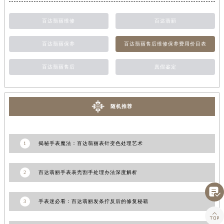
江西省九江市浔阳区浔阳路百达翡丽售后服务中心（需提前预约）
百达翡丽维修
百达翡丽
江西省南昌市红谷滩新区红谷中大道998号绿地双子塔（中央广场）A1座办公楼14层1407室百达翡丽售后服务中心（需提前预约）
江西省萍乡市安源区萍安北大道与康庄路交叉口百达翡丽售后服务中心（需提前预约）
百达翡丽保养
百达翡丽售后维修保养费用价目表
江西省上饶市信州区滨江西路百达翡丽售后服务中心（需提前预约）
江西省新余市渝水区北湖西路百达翡丽售后服务中心（需提前预约）
百达翡丽售后
真假鉴定
江西省宜春市袁州区中山中路百达翡丽售后服务中心（需提前预约）
江西省鹰潭市月湖区胜利东路百达翡丽售后服务中心（需提前预约）
随机推荐
山东省德州市德城区东风中路百达翡丽售后服务中心（需提前预约）
山东省东营市东营区济南路百达翡丽售后服务中心（需提前预约）
山东省济南市历下区经十路11111号华润中心写字楼（万象城）15层1508室百达翡丽售后服务中心（需提前预约）
1
揭秘手表魔法：百达翡丽表针变色处理艺术
山东省济宁市任城区太白楼路百达翡丽售后服务中心（需提前预约）
山东省莱芜市文化南路8号银座商城名表维修一楼名表维修百达翡丽售后服务中心（需提前预约）
2
百达翡丽手表表壳割手处理办法深度解析
山东省临沂市兰山区解放路百达翡丽售后服务中心（需提前预约）

山东省日照市东港区烟台路百达翡丽售后服务中心（需提前预约）
3
手表迷必看：百达翡丽发条拧反后的修复秘籍
山东省泰安市泰山区财源街道泰山大街百达翡丽售后服务中心（需提前预约）

山东省威海市环翠区新威海路89号振华商厦一楼名表维修百达翡丽售后服务中心（需提前预约）