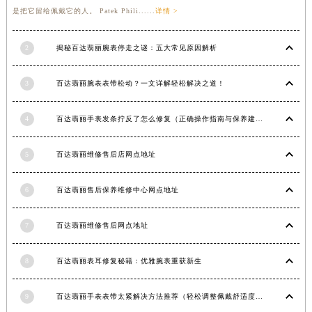
是把它留给佩戴它的人。 Patek Phili......
详情 >
福建省三明市三元区东乾二路百达翡丽售后服务中心（需提前预约）
福建省漳州市龙文区步港路百达翡丽售后服务中心（需提前预约）
2
揭秘百达翡丽腕表停走之谜：五大常见原因解析
江苏省常州市新北区龙锦路1590号现代传媒中心5号楼10层1008室百达翡丽售后服务中心（需提前预约）
江苏省淮安市清江浦区淮海北路百达翡丽售后服务中心（需提前预约）
3
百达翡丽腕表表带松动？一文详解轻松解决之道！
江苏省连云港市海州区通灌北路百达翡丽售后服务中心（需提前预约）
江苏省南京市秦淮区中山南路1号南京中心22层22-C1-C3室百达翡丽售后服务中心（需提前预约）
4
百达翡丽手表发条拧反了怎么修复（正确操作指南与保养建议）
江苏省宿迁市宿城区西湖路百达翡丽售后服务中心（需提前预约）
江苏省泰州市海陵区永定东路399号置地商务中心东塔（华润万象城）17层1706室百达翡丽售后服务中心（需提前预约）
5
百达翡丽维修售后店网点地址
江苏省徐州市鼓楼区淮海东路29号苏宁广场IFC国际金融中心35层3508室百达翡丽售后服务中心（需提前预约）
江苏省盐城市盐都区世纪大道5号盐城金融城写字楼1号楼16层1604室百达翡丽售后服务中心（需提前预约）
6
百达翡丽售后保养维修中心网点地址
江苏省扬州市邗江区国展路29号星耀天地写字楼1号楼18层1803室百达翡丽售后服务中心（需提前预约）
7
百达翡丽维修售后网点地址
江苏省镇江市京口区中山东路百达翡丽售后服务中心（需提前预约）
江西省抚州市临川区赣东大道百达翡丽售后服务中心（需提前预约）
8
百达翡丽表耳修复秘籍：优雅腕表重获新生
江西省赣州市章贡区文清路百达翡丽售后服务中心（需提前预约）
江西省吉安市吉州区井冈山大道百达翡丽售后服务中心（需提前预约）
9
百达翡丽手表表带太紧解决方法推荐（轻松调整佩戴舒适度指南）
江西省景德镇市珠山区珠山中路百达翡丽售后服务中心（需提前预约）