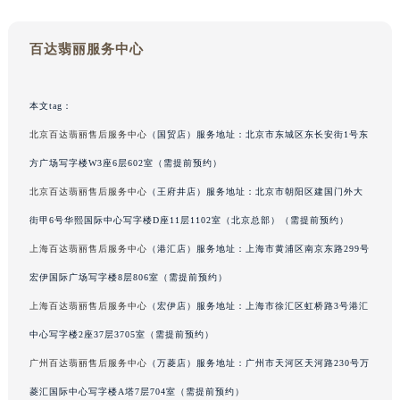
重庆市解放碑渝中区民权路28号英利国际金融中心写字楼20层01室（需提前预约）
黑龙江省大庆市萨尔图区会战大街百达翡丽售后服务中心（需提前预约）
百达翡丽服务中心
黑龙江省鹤岗市向阳区红军路百达翡丽售后服务中心（需提前预约）
黑龙江省黑河市爱辉区中央街百达翡丽售后服务中心（需提前预约）
本文tag：
黑龙江省鸡西市鸡冠区红军路百达翡丽售后服务中心（需提前预约）
北京百达翡丽售后服务中心
（国贸店）服务地址：北京市东城区东长安街1号东
黑龙江省佳木斯市向阳区长安路百达翡丽售后服务中心（需提前预约）
方广场写字楼W3座6层602室（需提前预约）
黑龙江省牡丹江市东安区太平路百达翡丽售后服务中心（需提前预约）
北京百达翡丽售后服务中心
（王府井店）服务地址：北京市朝阳区建国门外大
黑龙江省七台河市桃山区大同街百达翡丽售后服务中心（需提前预约）
黑龙江省齐齐哈尔市龙沙区龙华路百达翡丽售后服务中心（需提前预约）
街甲6号华熙国际中心写字楼D座11层1102室（北京总部）（需提前预约）
黑龙江省双鸭山市尖山区新兴大街百达翡丽售后服务中心（需提前预约）
上海百达翡丽售后服务中心
（港汇店）服务地址：上海市黄浦区南京东路299号
黑龙江省绥化市北林区新华街与康庄路交叉口百达翡丽售后服务中心（需提前预约）
宏伊国际广场写字楼8层806室（需提前预约）
黑龙江省伊春市伊美区通河路百达翡丽售后服务中心（需提前预约）
上海百达翡丽售后服务中心
（宏伊店）服务地址：上海市徐汇区虹桥路3号港汇
吉林省白城市洮北区明仁南街百达翡丽售后服务中心（需提前预约）
中心写字楼2座37层3705室（需提前预约）
吉林省白山市浑江区浑江大街百达翡丽售后服务中心（需提前预约）
广州百达翡丽售后服务中心
（万菱店）服务地址：广州市天河区天河路230号万
吉林省吉林市船营区河南街百达翡丽售后服务中心（需提前预约）
菱汇国际中心写字楼A塔7层704室（需提前预约）
吉林省辽源市龙山区人民大街百达翡丽售后服务中心（需提前预约）