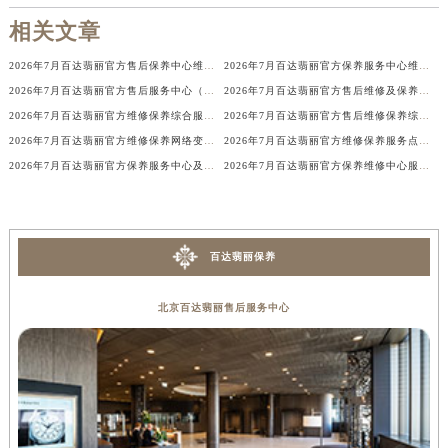
辽宁省营口市站前区市府路与渤海大街交叉口百达翡丽售后服务中心（需提前预约）
相关文章
辽宁省沈阳市沈河区中街路137号亨得利名表维修授权店1楼百达翡丽售后服务中心（需提前预约）
2026年7月百达翡丽官方售后保养中心维修服务点迁址开业快讯正式发布文件
2026年7月百达翡丽官方保养服务中心维修点最终搬迁及增设方案定稿
辽宁省沈阳市沈河区中街路83号亨得利名表维修授权店1楼百达翡丽售后服务中心（需提前预约）
2026年7月百达翡丽官方售后服务中心（维修）迁址及保养点新增公示文件
2026年7月百达翡丽官方售后维修及保养服务中心搬迁新增补充公告原文最终公布
北京市朝阳区建国门外大街甲6号华熙国际中心D座11层1102室百达翡丽售后服务中心（北京总部）（需提前预约）
2026年7月百达翡丽官方维修保养综合服务点最终动态汇总（搬迁新增）确认版
2026年7月百达翡丽官方售后维修保养综合店迁址与新开补充汇总文本
北京市东城区东长安街1号王府井东方广场W3座6层602室百达翡丽售后服务中心（需提前预约）
2026年7月百达翡丽官方维修保养网络变动补充明细（含搬迁及新设）
2026年7月百达翡丽官方维修保养服务点地址最终调整与新开速览确认
河北省保定市竞秀区朝阳北大街北国先天下百达翡丽售后服务中心（需提前预约）
2026年7月百达翡丽官方保养服务中心及维修点迁移新设补充公告文本
2026年7月百达翡丽官方保养维修中心服务网络更新速递文件对外发布
内蒙古自治区阿拉善盟市左旗土尔扈特大街百达翡丽售后服务中心（需提前预约）
内蒙古自治区巴彦淖尔市临河区新华街百达翡丽售后服务中心（需提前预约）
内蒙古自治区包头市青山区幸福路甲3号王府井百货名表维修百达翡丽售后服务中心（需提前预约）
百达翡丽保养
内蒙古自治区赤峰市红山区哈达街百达翡丽售后服务中心（需提前预约）
内蒙古自治区鄂尔多斯市东胜区伊金霍洛街百达翡丽售后服务中心（需提前预约）
北京百达翡丽售后服务中心
内蒙古自治区呼伦贝尔市海拉尔区中央街百达翡丽售后服务中心（需提前预约）
内蒙古自治区通辽市科尔沁区明仁大街百达翡丽售后服务中心（需提前预约）
内蒙古自治区乌海市海勃湾区人民南路百达翡丽售后服务中心（需提前预约）
内蒙古自治区乌兰察布市集宁区恩和大街百达翡丽售后服务中心（需提前预约）
内蒙古自治区锡林郭勒盟市锡林浩特市光明街与额尔敦路交叉口百达翡丽售后服务中心（需提前预约）