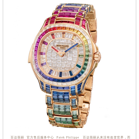
安徽省池州市贵池区长江路百达翡丽售后服务中心（需提前预约）
安徽省滁州市琅琊区南谯北路百达翡丽售后服务中心（需提前预约）
安徽省阜阳市颍州区颍州北路百达翡丽售后服务中心（需提前预约）
安徽省淮北市相山区淮海路百达翡丽售后服务中心（需提前预约）
安徽省淮南市田家庵区国庆中路百达翡丽售后服务中心（需提前预约）
安徽省黄山市屯溪区黄山西路百达翡丽售后服务中心（需提前预约）
安徽省六安市金安区解放中路百达翡丽售后服务中心（需提前预约）
安徽省马鞍山市雨山区湖南西路百达翡丽售后服务中心（需提前预约）
安徽省宿州市埇桥区人民中路百达翡丽售后服务中心（需提前预约）
安徽省铜陵市铜官区石城大道百达翡丽售后服务中心（需提前预约）
安徽省芜湖市镜湖区中山路步行街百达翡丽售后服务中心（需提前预约）
安徽省宣城市宣州区叠嶂西路百达翡丽售后服务中心（需提前预约）
福建省龙岩市新罗区九一南路百达翡丽售后服务中心（需提前预约）
福建省南平市建阳区人民西路百达翡丽售后服务中心（需提前预约）
福建省宁德市蕉城区天湖东路百达翡丽售后服务中心（需提前预约）
福建省莆田市城厢区霞林街道荔华东大道百达翡丽售后服务中心（需提前预约）
百达翡丽 官方售后服务中心 Patek Philippe 百达翡丽从来没有改变世界，而