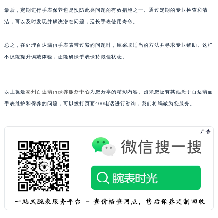
武汉市江汉区解放大道686号世界贸易大厦38层09室（需提前预约）
最后，定期进行手表保养也是预防此类问题的有效措施之一。通过定期的专业检查和清
洁，可以及时发现并解决潜在问题，延长手表使用寿命。
南宁市青秀区金湖路59号地王大厦12楼1224室（需提前预约）
合肥市蜀山区潜山路111号万象城华润大厦B座12楼03室（需提前预约）
总之，在处理百达翡丽手表表带过紧的问题时，应采取适当的方法并寻求专业帮助。这样
泉州市丰泽区宝洲路729号浦西万达中心写字楼A座7楼709室（需提前预约）
不仅能提升佩戴体验，还能确保手表保持最佳状态。
青岛市南区山东路6号华润大厦B座22层04室（需提前预约）
烟台市芝罘区胜利路139号万达金融中心A座907室（需提前预约）
长春市朝阳区西安大路727号中银大厦A座(旺进大厦)18层09室（需提前预约）
以上就是
泰州百达翡丽保养服务中心
为您分享的精彩内容。如果您还有其他关于百达翡丽
手表维护和保养的问题，可以拨打页面400电话进行咨询，我们将竭诚为您服务。
贵阳市南明区都司高架桥路33号亨特国际金融中心14楼14D（需提前预约）
昆明市盘龙区北京路928号同德昆明广场写字楼10层06室（需提前预约）
石家庄市长安区中山东路39号勒泰中心写字楼B座13层07室（需提前预约）
西安市碑林区南关正街88号华侨城长安国际中心E座6楼10室（需提前预约）
海口市龙华区金贸东路5号海口华润大厦B座17层1707室（需提前预约）
唐山市路南区新华东道100号万达广场写字楼A座10层1002室（需提前预约）
台州市椒江区东海大道1800号腾达中心东1幢20楼2002室（需提前预约）
内蒙古自治区呼和浩特市玉泉区大学西街70号华润万象城写字楼（鄂尔多斯大厦）23层2326室（需提前预约）
甘肃省兰州市七里河区西津西路16号兰州中心写字楼21层2102室（需提前预约）