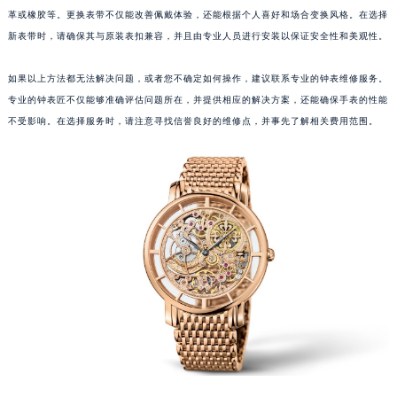
革或橡胶等。更换表带不仅能改善佩戴体验，还能根据个人喜好和场合变换风格。在选择
成都市锦江区人民东路6号SAC东原中心写字楼24层2406B室（需提前预约）
新表带时，请确保其与原装表扣兼容，并且由专业人员进行安装以保证安全性和美观性。
重庆市江北区观音桥步行街2号融恒时代广场写字楼9层902室（需提前预约）
长沙市芙蓉区定王台街道建湘路393号世茂环球金融中心写字楼（芙蓉广场）10层13室（需提前预约）
如果以上方法都无法解决问题，或者您不确定如何操作，建议联系专业的钟表维修服务。
郑州市二七区铭功路10号华润大厦写字楼29层2905室（需提前预约）
专业的钟表匠不仅能够准确评估问题所在，并提供相应的解决方案，还能确保手表的性能
太原市迎泽区解放路15号亨得利名表服务中心（品牌授权店）3层整层（需提前预约）
不受影响。在选择服务时，请注意寻找信誉良好的维修点，并事先了解相关费用范围。
沈阳市沈河区中街路137号亨得利名表服务中心（品牌授权店）1层整层（需提前预约）
沈阳市沈河区中街路83号亨得利名表服务中心（品牌授权店）1层整层（需提前预约）
乌鲁木齐市天山区红山路26号时代广场（CCMALL）C座17层17-B（需提前预约）
温州市鹿城区锦绣路1067号置信广场10层1015室（需提前预约）
哈尔滨市道里区友谊西路600号富力中心T2座写字楼29层03室（需提前预约）
大连市中山区人民路15号国际金融大厦7层G室（需提前预约）
佛山市禅城区季华五路57号万科金融中心C座12层1205室（需提前预约）
东莞市东城街道鸿福东路1号民盈国贸中心T1写字楼9层907室（需提前预约）
无锡市梁溪区人民中路139号恒隆广场写字楼1座11层1104室（需提前预约）
南通市崇川区工农路57号圆融广场写字楼16层1603室（需提前预约）
苏州市苏州工业园区星港街199号苏州中心办公楼C座22层08室（需提前预约）