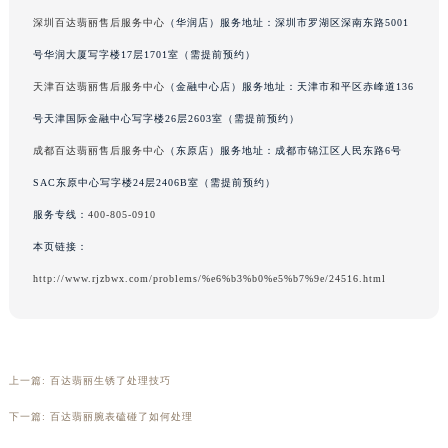
吉林省梅河口市新华街道梅河大街百达翡丽售后服务中心（需提前预约）
深圳百达翡丽售后服务中心
（华润店）服务地址：深圳市罗湖区深南东路5001
吉林省四平市铁东区紫气大路与南九经街交汇处百达翡丽售后服务中心（需提前预约）
号华润大厦写字楼17层1701室（需提前预约）
吉林省松原市宁江区五环大街百达翡丽售后服务中心（需提前预约）
天津百达翡丽售后服务中心
（金融中心店）服务地址：天津市和平区赤峰道136
吉林省通化市东昌区环通乡江南大街百达翡丽售后服务中心（需提前预约）
号天津国际金融中心写字楼26层2603室（需提前预约）
吉林省延边市延吉市解放路百达翡丽售后服务中心（需提前预约）
成都百达翡丽售后服务中心
（东原店）服务地址：成都市锦江区人民东路6号
辽宁省鞍山市铁东区站前街百达翡丽售后服务中心（需提前预约）
SAC东原中心写字楼24层2406B室（需提前预约）
辽宁省本溪市平山区胜利路百达翡丽售后服务中心（需提前预约）
服务专线：
400-805-0910
辽宁省朝阳市双塔区新华路百达翡丽售后服务中心（需提前预约）
辽宁省丹东市振兴区七经街百达翡丽售后服务中心（需提前预约）
本页链接：
辽宁省抚顺市新抚区东一路百达翡丽售后服务中心（需提前预约）
http://www.rjzbwx.com/problems/%e6%b3%b0%e5%b7%9e/24516.html
辽宁省阜新市海州区解放大街百达翡丽售后服务中心（需提前预约）
辽宁省葫芦岛市连山区中央路百达翡丽售后服务中心（需提前预约）
辽宁省锦州市古塔区中央大街百达翡丽售后服务中心（需提前预约）
上一篇:
百达翡丽生锈了处理技巧
辽宁省辽阳市白塔区新运大街百达翡丽售后服务中心（需提前预约）
辽宁省盘锦市兴隆台区石油大街百达翡丽售后服务中心（需提前预约）
下一篇:
百达翡丽腕表磕碰了如何处理
辽宁省铁岭市银州区南马路百达翡丽售后服务中心（需提前预约）