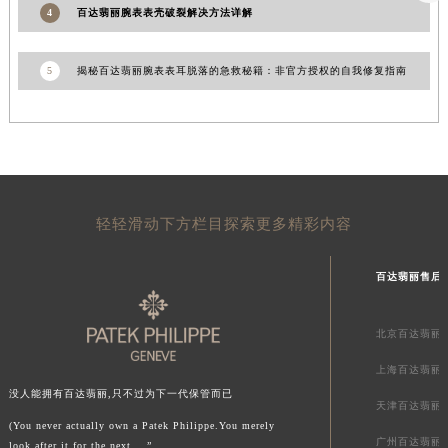
4
百达翡丽腕表表壳破裂解决方法详解
山东省潍坊市奎文区东风东街百达翡丽售后服务中心（需提前预约）
山东省枣庄市滕州市北辛路与善国路交叉口百达翡丽售后服务中心（需提前预约）
5
揭秘百达翡丽腕表表耳脱落的急救秘籍：非官方授权的自我修复指南
山东省淄博市张店区金晶大道百达翡丽售后服务中心（需提前预约）
上海市黄浦区南京东路299号宏伊国际广场写字楼8层806室百达翡丽售后服务中心（需提前预约）
上海市徐汇区虹桥路3号港汇中心2座37层3705室百达翡丽售后服务中心（需提前预约）
浙江省杭州市上城区钱江路1366号华润大厦A座5层503-5室百达翡丽售后服务中心（需提前预约）
浙江省湖州市吴兴区劳动路百达翡丽售后服务中心（需提前预约）
浙江省嘉兴市南湖区广益路705号嘉兴世界贸易中心A座13层1304室百达翡丽售后服务中心（需提前预约）
轻轻滑动下方栏目探索更多精彩内容
浙江省金华市金东区东市南街777号金华万达广场4号楼22楼2209室百达翡丽售后服务中心（需提前预约）
浙江省丽水市莲都区解放街百达翡丽售后服务中心（需提前预约）
百达翡丽售后
浙江省宁波市江北区大闸南路500号来福士广场办公楼20层2009室百达翡丽售后服务中心（需提前预约）
浙江省衢州市柯城区上街百达翡丽售后服务中心（需提前预约）
北京百达翡丽
浙江省绍兴市越城区胜利东路379号世茂天际中心写字楼8层805室百达翡丽售后服务中心（需提前预约）
上海百达翡丽
浙江省舟山市定海区解放东路百达翡丽售后服务中心（需提前预约）
没人能拥有百达翡丽,只不过为下一代保管而已
天津百达翡丽
澳门特别行政区大堂区议事亭前地（新马路）百达翡丽售后服务中心（需提前预约）
(You never actually own a Patek Philippe.You merely
澳门特别行政区风顺堂区南湾大马路百达翡丽售后服务中心（需提前预约）
广州百达翡丽
look after it for the next ...”