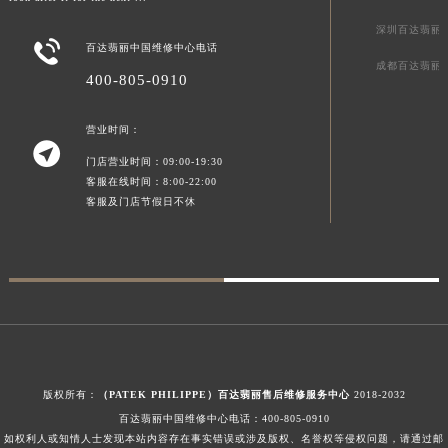
澳门特别行政区花地玛堂区关闸广场百达翡丽售后服务中心（需提前预约）
深圳百达翡丽

澳门特别行政区花王堂区大三巴商圈百达翡丽售后服务中心（需提前预约）
百达翡丽中国维修中心电话
成都百达翡丽
澳门特别行政区嘉模堂区官也街百达翡丽售后服务中心（需提前预约）
400-805-0910
澳门省路氹城市金光大道百达翡丽售后服务中心（需提前预约）
营业时间：
澳门特别行政区望德堂区塔石广场百达翡丽售后服务中心（需提前预约）

福建省福州市鼓楼区五四路128-1号恒力城写字楼15层03室百达翡丽售后服务中心（需提前预约）
门店营业时间：09:00-19:30
客服在线时间：8:00-22:00
福建省厦门市思明区湖滨东路95号万象城华润大厦B座11层1104室百达翡丽售后服务中心（需提前预约）
客服及门店节假日不休
广东省潮州市潮安区新风路与潮汕路交汇处百达翡丽售后服务中心（需提前预约）
广东省广州市天河区天河路230号万菱汇国际中心A塔7层704室百达翡丽售后服务中心（需提前预约）
广东省广州市越秀区环市东路371-375号世界贸易中心大厦南塔15层1507室百达翡丽售后服务中心（需提前预约）
广东省河源市源城区越王大道百达翡丽售后服务中心（需提前预约）
广东省惠州市惠城区江北文昌一路7号华贸大厦1座30层3005室百达翡丽售后服务中心（需提前预约）
广东省江门市蓬江区广场西路百达翡丽售后服务中心（需提前预约）
广东省揭阳市榕城进贤门步行街百达翡丽售后服务中心（需提前预约）
版权所有：
（PATEK PHILIPPE）百达翡丽售后维修服务中心
2018-2032
广东省茂名市电白区水东街道迎宾大道百达翡丽售后服务中心（需提前预约）
百达翡丽中国维修中心电话：
400-805-0910
广东省梅州市梅江区金燕大道百达翡丽售后服务中心（需提前预约）
如权利人或知情人士发现本站内容存在事实错误或涉及版权、名誉权等侵权问题，请通过邮