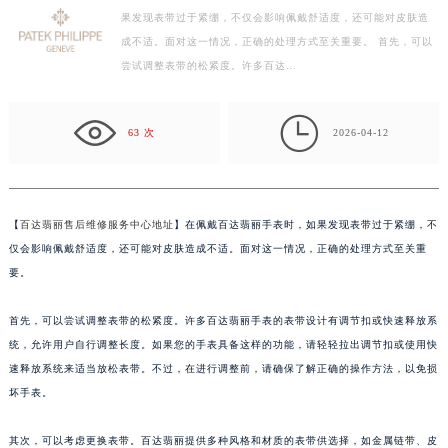
果发现表带过于紧绷，不仅会影响佩戴舒适度，还可能对皮肤造
扬州市邗江区国展路29号星耀天地写字楼1号楼18层1803室（需提前预约）
成不适。面对这一情况，正确的处理方式至关重要。 首先，可以
盐城市盐都区世纪大道5号盐城金融城写字楼1号楼16层1604室（需提前预约）
尝试调整表带的松紧度。许多百达…
泰州市海陵区永定东路399号置地商务中心东塔写字楼（华润万象城）17层1706室（需提前预约）
宁波市江北区大闸南路500号来福士广场办公楼20层2009室（需提前预约）

杭州市上城区钱江路1366号华润大厦写字楼A座5层503-5室（需提前预约）
63 次
2026-04-12
金华市金东区东市南街777号金华万达广场写字楼4号楼22层2209室（需提前预约）
绍兴市越城区胜利东路379号世茂天际中心写字楼8层805室（需提前预约）
嘉兴市南湖区广益路705号嘉兴世界贸易中心写字楼A座13层1304室（需提前预约）
【
百达翡丽售后维修服务中心地址
】在佩戴百达翡丽手表时，如果发现表带过于紧绷，不
南昌市红谷滩新区红谷中大道998号绿地双子塔（中央广场）A1座办公楼14层07室（需提前预约）
仅会影响佩戴舒适度，还可能对皮肤造成不适。面对这一情况，正确的处理方式至关重
济南市历下区经十路11111号华润中心写字楼（万象城）15层1508室（需提前预约）
要。
广州市天河区天河路230号万菱汇国际中心写字楼A塔7层704室（需提前预约）
首先，可以尝试调整表带的松紧度。许多百达翡丽手表的表带设计有调节扣或快速释放系
广州市越秀区环市东路371-375号世界贸易中心大厦南塔写字楼15层07室（需提前预约）
统，允许用户自行调整长度。如果您的手表具备这样的功能，请轻轻拉出调节扣或使用快
深圳市罗湖区深南东路5001号华润大厦写字楼17层1701室（需提前预约）
速释放系统来适当放松表带。不过，在进行调整前，请确保了解正确的操作方法，以免损
惠州市惠城区江北文昌一路7号华贸大厦写字楼1座30层05室（需提前预约）
坏手表。
厦门市思明区湖滨东路95号华润大厦写字楼B座11层1104室（需提前预约）
福州市鼓楼区五四路128-1号恒力城写字楼15层03室（需提前预约）
其次，可以考虑更换表带。百达翡丽提供多种风格和材质的表带供选择，如金属链带、皮